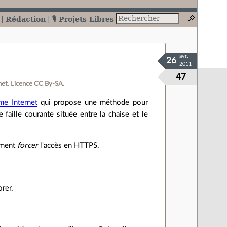
Rédaction
🎙️ Projets Libres
avr.
26
2011
47
net
.
Licence CC By‑SA.
me Internet
qui propose une méthode pour
faille courante située entre la chaise et le
uement
forcer
l'accès en HTTPS.
orer.