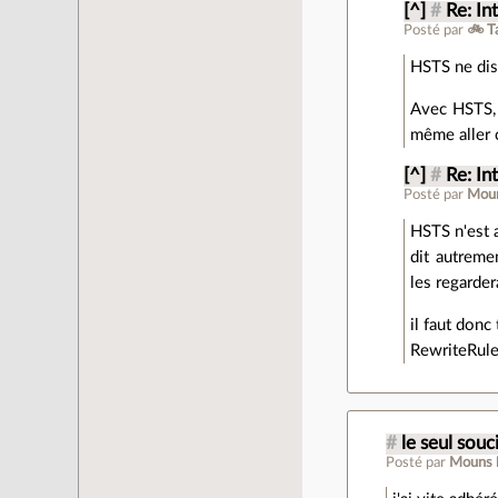
[^]
#
Re: In
Posté par
🚲 T
HSTS ne di
Avec HSTS, 
même aller c
[^]
#
Re: In
Posté par
Mou
HSTS n'est 
dit autreme
les regarde
il faut donc
RewriteRule
#
le seul souc
Posté par
Mouns