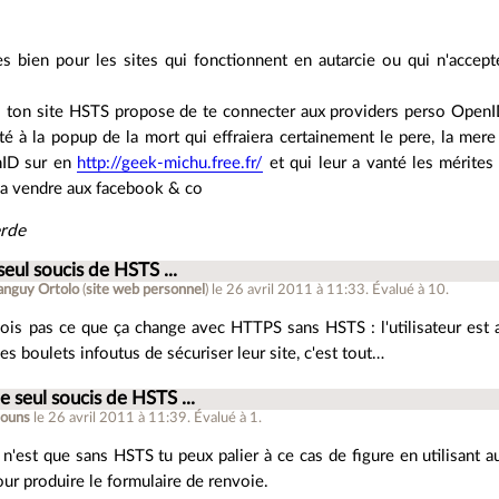
ès bien pour les sites qui fonctionnent en autarcie ou qui n'accep
 si ton site HSTS propose de te connecter aux providers perso Open
té à la popup de la mort qui effraiera certainement le pere, la mere
nID sur en
http://geek-michu.free.fr/
et qui leur a vanté les mérite
la vendre aux facebook & co
rde
 seul soucis de HSTS ...
anguy Ortolo
(
site web personnel
)
le 26 avril 2011 à 11:33
.
Évalué à
10
.
vois pas ce que ça change avec HTTPS sans HSTS : l'utilisateur est a
s boulets infoutus de sécuriser leur site, c'est tout…
le seul soucis de HSTS ...
ouns
le 26 avril 2011 à 11:39
.
Évalué à
1
.
e n'est que sans HSTS tu peux palier à ce cas de figure en utilisan
r produire le formulaire de renvoie.