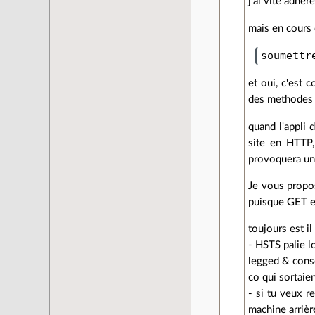
j'ai vite adhér
mais en cours
et oui, c'est 
des methodes P
quand l'appli 
site en HTTP,
provoquera une 
Je vous propos
puisque GET es
toujours est il
- HSTS palie l
legged & conso
co qui sortaie
- si tu veux r
machine arrièr