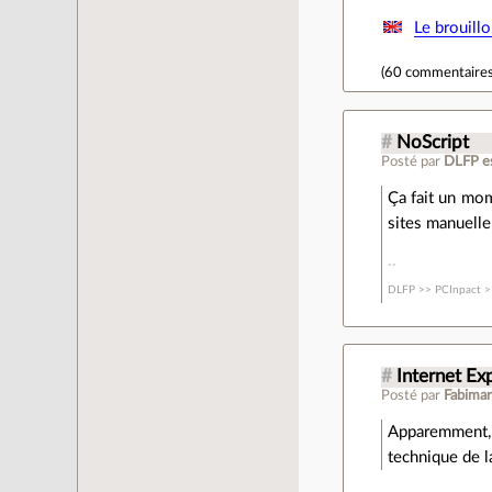
Le brouill
(
60 commentaire
#
NoScript
Posté par
DLFP e
Ça fait un mom
sites manuell
DLFP >> PCInpact >
#
Internet Ex
Posté par
Fabima
Apparemment,
technique de l