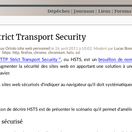
Dépêches
Journaux
Liens
Forums
rict Transport Security
uy Ortolo
(
site web personnel
)
le 26 avril 2011 à 10:02
.
Modéré par
Lucas Bon
https
http
firefox
chrome
chromium
hsts
ssl
TTP Strict Transport Security
, ou HSTS, est un
brouillon de nor
ugmenter la sécurité des sites web en apportant une solution à une 
lavier.
les sites web sécurisés d'indiquer au navigateur qu'il doit systématiq
çon de décrire HSTS est de présenter le scénario qu'il permet d'améli
 sécurisé