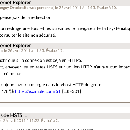
ternet Explorer
anguy Ortolo
(
site web personnel
)
le 26 avril 2011 à 11:13
.
Évalué à
10
.
spense
pas
de la redirection !
on redirige une fois, et les suivantes le navigateur le fait systéma
onsulter le site non sécurisé.
ternet Explorer
ns
le 26 avril 2011 à 11:33
.
Évalué à
7
.
actif que si la connexion est déjà en HTTPS.
nt, envoyer les en-tetes HSTS sur un lien HTTP n'aura aucun impac
ra même pas.
 toujours avoir une regle dans le vhost HTTP du genre :
 ^/(.*)$
https://example.com/$1
[L,R=301]
is de HSTS ...
le 26 avril 2011 à 11:22
.
Évalué à
2
.