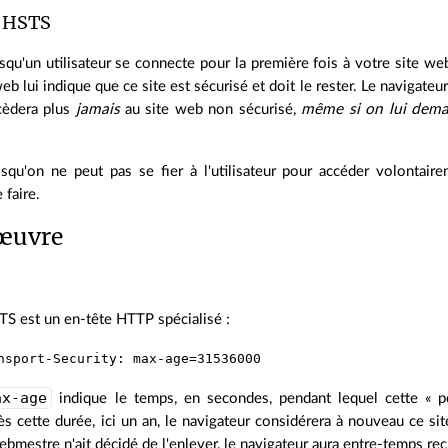
n HSTS
qu'un utilisateur se connecte pour la première fois à votre site we
b lui indique que ce site est sécurisé et doit le rester. Le navigateur
ccèdera plus
jamais
au site web non sécurisé,
même si on lui dem
qu'on ne peut pas se fier à l'utilisateur pour accéder volontai
 faire.
 œuvre
TS est un en-tête HTTP spécialisé :
nsport-Security: max-age=31536000
ax-age
indique le temps, en secondes, pendant lequel cette « p
ès cette durée, ici un an, le navigateur considérera à nouveau ce s
bmestre n'ait décidé de l'enlever, le navigateur aura entre-temps re