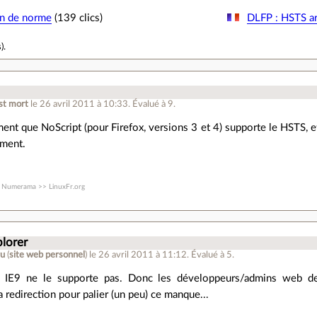
on de norme
(139 clics)
DLFP : HSTS ar
s
).
st mort
le 26 avril 2011 à 10:33
.
Évalué à
9
.
ent que NoScript (pour Firefox, versions 3 et 4) supporte le HSTS, e
ement.
 Numerama >> LinuxFr.org
plorer
ru
(
site web personnel
)
le 26 avril 2011 à 11:12
.
Évalué à
5
.
 IE9 ne le supporte pas. Donc les développeurs/admins web devr
a redirection pour palier (un peu) ce manque...