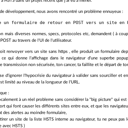
é à HSTS dans un projet récent que j'ai eu à mener.
 de développement, nous avons rencontré un problème ennuyeux :
con mais diverses normes, specs, protocoles etc, demandent ( à cou
OST au travers de l'UI de l'utilisateur.
doit renvoyer vers un site sans https , elle produit un formulaire d
 ce qui donne l'affichage dans le navigateur d'une superbe popup 
transmission non sécurisée, ton cancer, ta faillite et le départ de ton
e d'ignorer l'hypocrisie du navigateur à valider sans sourciller et
t limité au niveau de la longueur de l'URL.
 que :
ocalement à un réel probleme sans considérer la "big picture" qui est
rt qui font causer les différents sites entre eux, et que les navigat
nt des alertes au moindre formulaire,
etirer un site de la liste HSTS interne au navigateur, tu ne peux pas l
e avec HSTS )