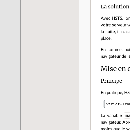
La solutio
Avec HSTS, lors
votre serveur we
la suite, il n'a
place.
En somme, puis
navigateur de le
Mise en
Principe
En pratique, HS
Strict-Tra
m
La variable
navigateur. Apr
moins que le we