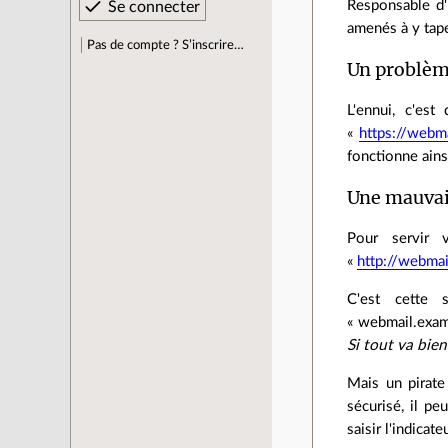
Responsable d'
amenés à y tape
Pas de compte ? S’inscrire…
Un problème
L'ennui, c'est
«
https://webm
fonctionne ainsi
Une mauvai
Pour servir 
«
http://webma
C'est cette s
« webmail.examp
Si tout va bien
Mais un pirate
sécurisé, il pe
saisir l'indicat