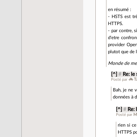
en résumé :
- HSTS est tr
HTTPS.
- par contre,
d'etre confron
provider Ope
plutot que de 
Monde de me
[^]
#
Re: le
Posté par
🚲 T
Bah, je ne 
données à de
[^]
#
Re: 
Posté par
M
rien si c
HTTPS pou