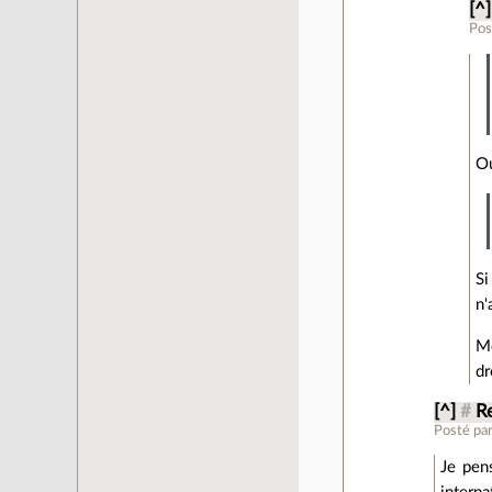
[^]
Pos
Ou
Si
n'
Mé
dr
[^]
#
R
Posté pa
Je pen