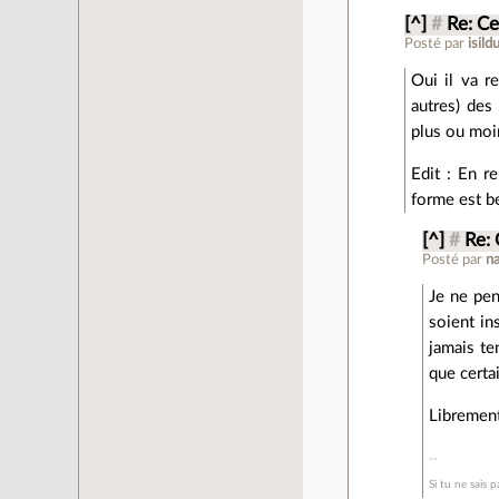
[^]
#
Re: Ce
Posté par
isild
Oui il va re
autres) des
plus ou moi
Edit : En re
forme est be
[^]
#
Re: 
Posté par
n
Je ne pen
soient in
jamais te
que certa
Libremen
Si tu ne sais 