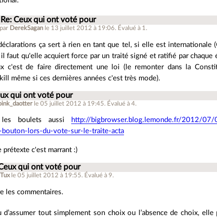
tional.
Re: Ceux qui ont voté pour
 par
DerekSagan
le 13 juillet 2012 à 19:06
.
Évalué à
1
.
déclarations ça sert à rien en tant que tel, si elle est international
 il faut qu'elle acquiert force par un traité signé et ratifié par chaque é
x c'est de faire directement une loi (le remonter dans la Cons
kill même si ces dernières années c'est très mode).
ux qui ont voté pour
oink_daotter
le 05 juillet 2012 à 19:45
.
Évalué à
4
.
les boulets aussi
http://bigbrowser.blog.lemonde.fr/2012/07/0
bouton-lors-du-vote-sur-le-traite-acta
e prétexte c'est marrant :)
Ceux qui ont voté pour
Tux
le 05 juillet 2012 à 19:55
.
Évalué à
9
.
ire les commentaires.
u d’assumer tout simplement son choix ou l’absence de choix, elle