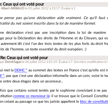
e: Ceux qui ont voté pour
r
Albert ARIBAUD
le 05 juillet 2012 à 23:17
.
Évalué à
1
.
ne pense pas qu'une déclaration aide vraiment. Ce qu'il faut c'
ralité du net soient inscrits dans la loi de manière formel.
ne déclaration n'est pas une inscription dans la loi de manière 
e pour la Déclaration des droits de l'Homme et du Citoyen, qui es
 autrement dit c'est l'un des trois textes de les plus forts du droit f
its de l'homme, un texte essentiel du droit européen. :)
Re: Ceux qui ont voté pour
 par
DerekSagan
le 06 juillet 2012 à 01:19
.
Évalué à
7
.
Dernière modification le 
ui met la
DDHC
au sommet des textes en France c'est qu'elle est i
8
, pas que c'est une déclaration informelle dans un coin, voire le t
s entre deux étages dans un ascenseur…
fois que certains soient tentés par le sophisme consistant à ne pa
titution
comme ce monsieur-là
: il se trouve que le Conseil Constit
 en créant au passage ce que les juriste appellent le
bloc de constituti