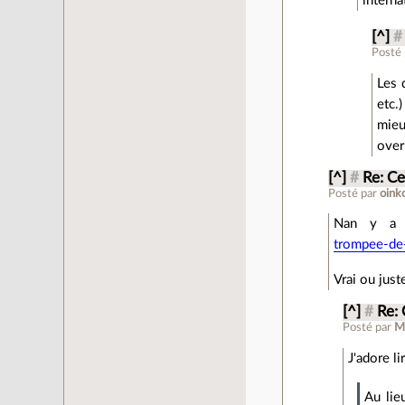
interna
[^]
#
Posté
Les 
etc.)
mieu
over
[^]
#
Re: Ce
Posté par
oink
Nan y a 
trompee-de-
Vrai ou just
[^]
#
Re: 
Posté par
M
J'adore l
Au lie