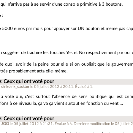
qui n’arrive pas à se servir d’une console primitive à 3 boutons.
 :
e 5000 euros par mois pour appuyer sur UN bouton et même pas capab
n suggérer de traduire les touches Yes et No respectivement par oui e
e quoi avoir de la peine pour elle si on oubliait que le gouverneme
t très probablement acta elle-même.
e: Ceux qui ont voté pour
r
oinkoink_daotter
le 05 juillet 2012 à 20:11
.
Évalué à
1
.
e a voté oui, c'est surtout l'absence de sens politique qui est cr
ions à ce niveau la, ça va ça vient surtout en fonction du vent …
e: Ceux qui ont voté pour
r
JGO
le 05 juillet 2012 à 21:31
.
Évalué à
6
.
Dernière modification le 05 juillet