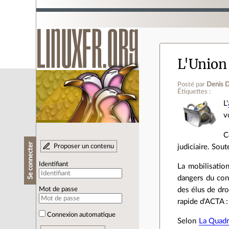
L'Union
Posté par
Denis 
Étiquettes :
L'
v
C
Se connecter
Proposer un contenu
judiciaire. Sou
Identifiant
La mobilisatio
dangers du conc
des élus de dro
Mot de passe
rapide d'ACTA :
Connexion automatique
Selon
La Quadr