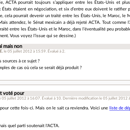
e, ACTA pourrait toujours s’appliquer entre les États-Unis et plus
ix États étaient en négociation, et six d’entre eux doivent le ratifier 
e, cela pourrait devenir un traité entre les États-Unis, le Maroc, le M
Mais attendez, le Sénat mexicain a déjà rejeté ACTA. Tout comme l’A
traité entre les États-Unis et le Maroc, dans l’éventualité peu probabl
ent. Vous voyez l’issue qui se dessine.)
i mais non
E.
le 05 juillet 2012 à 15:59
.
Évalué à
2
.
s sources à ce sujet ?
les de cas où cela se serait déjà produit ?
t voté pour
e 05 juillet 2012 à 16:07
.
Évalué à
10
.
Dernière modification le 05 juillet 2012 
our cette fois-ci. Mais on le sait ca reviendra. Voici une
liste de dé
ais quel parti soutenait l'ACTA.