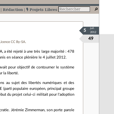
Rédaction
🎙️ Projets Libres
juil.
5
2012
49
Licence CC By‑SA.
, a été rejeté à une très large majorité : 478
nis en séance plénière le 4 juillet 2012.
avait pour objectif de contourner le système
 la liberté.
ens au sujet des libertés numériques et des
E (parti populaire européen, principal groupe
ut du projet celui-ci militait pour l'adoption
ocratie. Jérémie Zimmerman, son porte parole