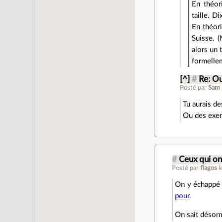
En théori
taille. D
En théori
Suisse. (
alors un 
formellem
[^]
#
Re: Ou
Posté par
Sam 
Tu aurais de
Ou des exemp
#
Ceux qui on
Posté par
flagos
l
On y échappé p
pour
.
On sait désorm