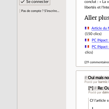
conclut : « La 
libertés et l'In
Pas de compte ? S’inscrire…
Aller plu
Article du
(150 clics)
PC INpact 
PC INpact 
clics)
(
29 commentaire
#
Oui mais n
Posté par
barmic
[^]
#
Re: Ou
Posté par
daim
Cf l'article 