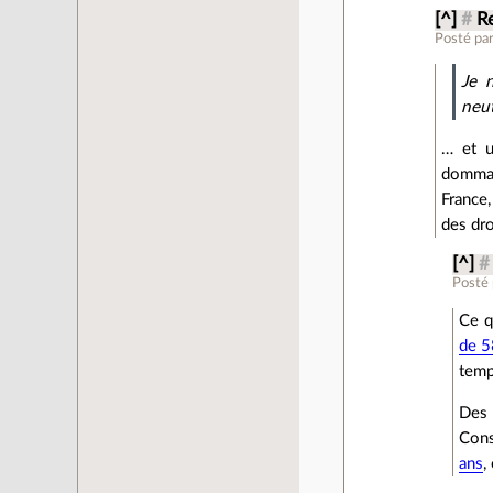
[^]
#
R
Posté pa
Je 
neut
… et u
dommag
France,
des dro
[^]
#
Posté
Ce q
de 5
temp
Des 
Cons
ans
,