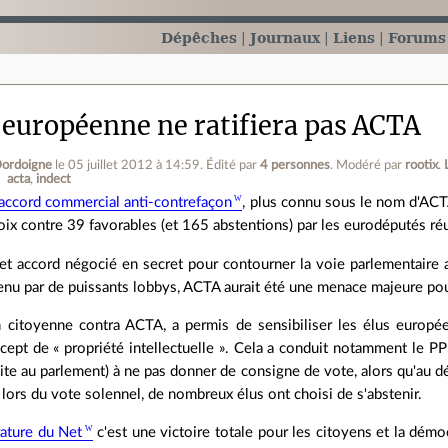
Dépêches
Journaux
Liens
Forums
 européenne ne ratifiera pas ACTA
Dordoigne
le 05 juillet 2012 à 14:59
.
Édité par
4 personnes
.
Modéré par
rootix
.
acta
indect
accord commercial anti-contrefaçon
, plus connu sous le nom d'ACTA
oix contre 39 favorables (et 165 abstentions) par les eurodéputés réu
et accord négocié en secret pour contourner la voie parlementaire 
tenu par de puissants lobbys, ACTA aurait été une menace majeure pour
n citoyenne contra ACTA, a permis de sensibiliser les élus europé
ept de « propriété intellectuelle ». Cela a conduit notamment le PP
ite au parlement) à ne pas donner de consigne de vote, alors qu'au déb
 lors du vote solennel, de nombreux élus ont choisi de s'abstenir.
ature du Net
c'est une victoire totale pour les citoyens et la dém