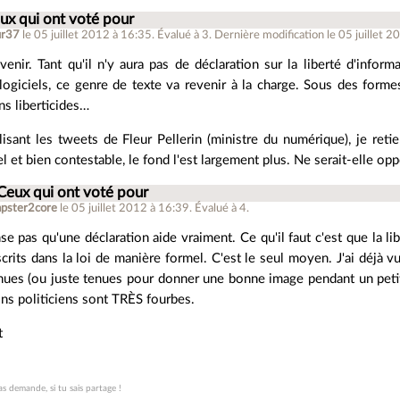
ux qui ont voté pour
ur37
le 05 juillet 2012 à 16:35
.
Évalué à
3
.
Dernière modification le 05 juillet 2
venir. Tant qu'il n'y aura pas de déclaration sur la liberté d'informa
 logiciels, ce genre de texte va revenir à la charge. Sous des forme
ns liberticides…
lisant les tweets de Fleur Pellerin (ministre du numérique), je retie
l et bien contestable, le fond l'est largement plus. Ne serait-elle op
Ceux qui ont voté pour
apster2core
le 05 juillet 2012 à 16:39
.
Évalué à
4
.
se pas qu'une déclaration aide vraiment. Ce qu'il faut c'est que la lib
scrits dans la loi de manière formel. C'est le seul moyen. J'ai déjà v
nues (ou juste tenues pour donner une bonne image pendant un pet
ins politiciens sont TRÈS fourbes.
t
pas demande, si tu sais partage !