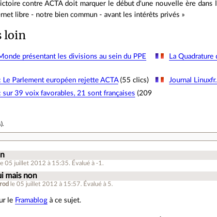
victoire contre ACTA doit marquer le début d'une nouvelle ère dans l
ternet libre - notre bien commun - avant les intérêts privés »
s loin
 Monde présentant les divisions au sein du PPE
La Quadrature 
: Le Parlement européen rejette ACTA
(55 clics)
Journal Linuxfr
: sur 39 voix favorables, 21 sont françaises
(209
s
).
on
le 05 juillet 2012 à 15:35
.
Évalué à
-1
.
i mais non
rod
le 05 juillet 2012 à 15:57
.
Évalué à
5
.
sur le
Framablog
à ce sujet.