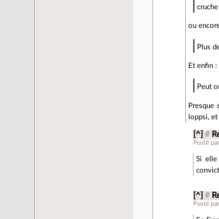
cruche 
ou encore
Plus d
Et enfin :
Peut o
Presque d
loppsi, e
[^]
#
R
Posté pa
Si ell
convict
[^]
#
R
Posté pa