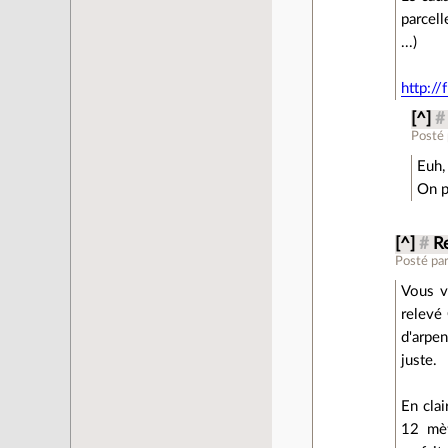
parcell
...)
http://
[^]
#
Posté
Euh,
On p
[^]
#
Re
Posté pa
Vous v
relevé
d'arpen
juste.
En clai
12 mèt