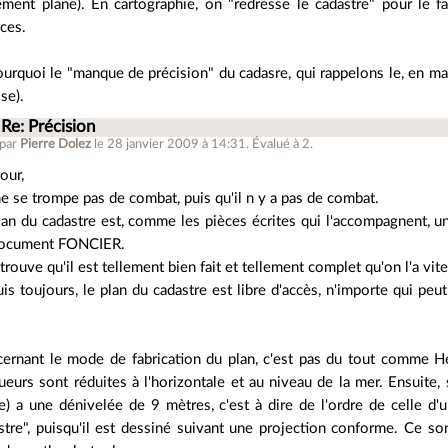
tement plane). En cartographie, on "redresse le cadastre" pour le f
ces.
urquoi le "manque de précision" du cadasre, qui rappelons le, en mati
se).
Re: Précision
 par
Pierre Dolez
le 28 janvier 2009 à 14:31
.
Évalué à
2
.
our,
e se trompe pas de combat, puis qu'il n y a pas de combat.
lan du cadastre est, comme les pièces écrites qui l'accompagnent,
document FONCIER.
e trouve qu'il est tellement bien fait et tellement complet qu'on l'a vi
is toujours, le plan du cadastre est libre d'accès, n'importe qui peu
.
ernant le mode de fabrication du plan, c'est pas du tout comme Her
ueurs sont réduites à l'horizontale et au niveau de la mer. Ensuite,
e) a une dénivelée de 9 mètres, c'est à dire de l'ordre de celle d'un
stre", puisqu'il est dessiné suivant une projection conforme. Ce s