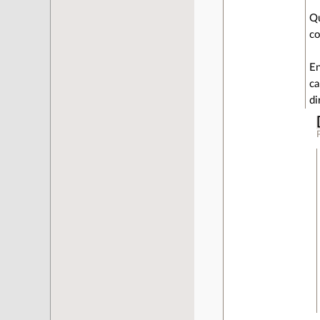
Qu
co
En
ca
di