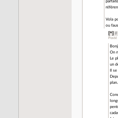
parfai
référen
Vola po
ou faus
[^]
#
Posté
Bonj
On n
Le p
un 
Il s
Depu
plan
Conc
long
pent
cada