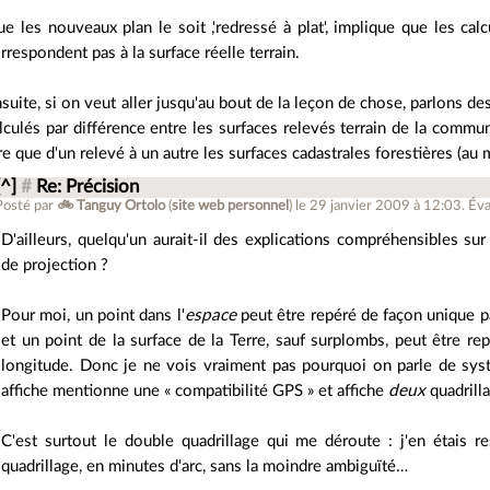
e les nouveaux plan le soit ,'redressé à plat', implique que les calc
rrespondent pas à la surface réelle terrain.
suite, si on veut aller jusqu'au bout de la leçon de chose, parlons des
lculés par différence entre les surfaces relevés terrain de la commun
re que d'un relevé à un autre les surfaces cadastrales forestières (au
[^]
#
Re: Précision
Posté par
🚲 Tanguy Ortolo
(
site web personnel
)
le 29 janvier 2009 à 12:03
.
Éva
D'ailleurs, quelqu'un aurait-il des explications compréhensibles su
de projection ?
Pour moi, un point dans l'
espace
peut être repéré de façon unique pa
et un point de la surface de la Terre, sauf surplombs, peut être re
longitude. Donc je ne vois vraiment pas pourquoi on parle de sys
affiche mentionne une « compatibilité GPS » et affiche
deux
quadrill
C'est surtout le double quadrillage qui me déroute : j'en étais r
quadrillage, en minutes d'arc, sans la moindre ambiguïté…