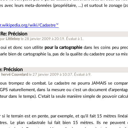
es avec leurs meta-données (propriétaire, ...) et surtout le zonage (z
fr.wikipedia.org/wiki/Cadastre
Re: Précision
 par
Littleboy
le 28 janvier 2009 à 20:19
.
Évalué à
1
.
 oui et donc son utilite
pour la cartographie
dans les coins peu preci
arle bien de cartographie la, pas de la qualite du cadastre pour sa mi
: Précision
r
hervé Couvelard
le 27 janvier 2009 à 10:37
.
Évalué à
9
.
ous trompez de combat. Le cadastre ne pourra JAMAIS se compare
 GPS naturellement, dans la mesure ou c'est un document d'arpenta
teur dans le temps). C'etait la seule manière simple de pouvoir calcu
r si le terrain est en pente, par exemple, et qu'il fait 15 mètres linéa
res. Le plan cadastrale lui fait bien 15 mètres. Ils ne peuvent