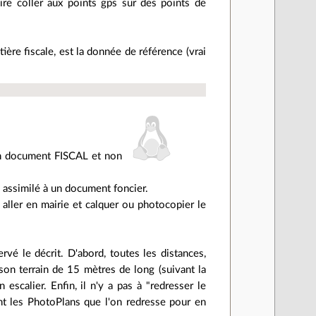
aire coller aux points gps sur des points de
ère fiscale, est la donnée de référence (vrai
 un document FISCAL et non
te assimilé à un document foncier.
t aller en mairie et calquer ou photocopier le
vé le décrit. D'abord, toutes les distances,
 son terrain de 15 mètres de long (suivant la
 escalier. Enfin, il n'y a pas à "redresser le
ont les PhotoPlans que l'on redresse pour en