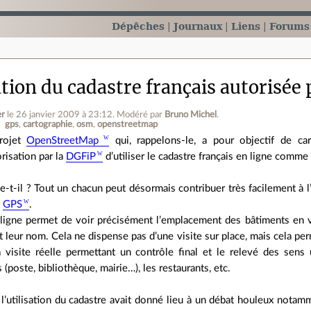
Dépêches
Journaux
Liens
Forums
sation du cadastre français autorisé
er
le 26 janvier 2009 à 23:12
.
Modéré par
Bruno Michel
.
gps
cartographie
osm
openstreetmap
rojet
OpenStreetMap
qui, rappelons-le, a pour objectif de cart
orisation par la
DGFiP
d’utiliser le cadastre français en ligne comm
-t-il ? Tout un chacun peut désormais contribuer très facilement à l’
e
GPS
.
 ligne permet de voir précisément l’emplacement des bâtiments en vi
t leur nom. Cela ne dispense pas d’une visite sur place, mais cela perm
la visite réelle permettant un contrôle final et le relevé des sen
 (poste, bibliothèque, mairie…), les restaurants, etc.
l’utilisation du cadastre avait donné lieu à un débat houleux notamme