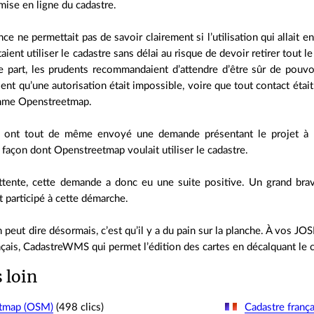
mise en ligne du cadastre.
ence ne permettait pas de savoir clairement si l’utilisation qui allait e
aient utiliser le cadastre sans délai au risque de devoir retirer tout le
e part, les prudents recommandaient d’attendre d’être sûr de pouvoir
ent qu’une autorisation était impossible, voire que tout contact étai
omme Openstreetmap.
 ont tout de même envoyé une demande présentant le projet à l
a façon dont Openstreetmap voulait utiliser le cadastre.
ttente, cette demande a donc eu une suite positive. Un grand bra
 participé à cette démarche.
n peut dire désormais, c’est qu’il y a du pain sur la planche. À vos JO
nçais, CadastreWMS qui permet l’édition des cartes en décalquant le c
s loin
tmap (OSM)
(498 clics)
Cadastre frança