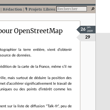
Rédaction
🎙️ Projets Libres
jan.
e pour OpenStreetMap
26
2009
29
ographier la terre entière, vient d’obtenir
e source de données.
édition de la carte de la France, même s’il ne
lle, mais surtout de déduire la position des
et d’accélérer significativement le travail de
s uniques ou des points d’intérêt comme les
nt sur la liste de diffusion "Talk-fr", peu de