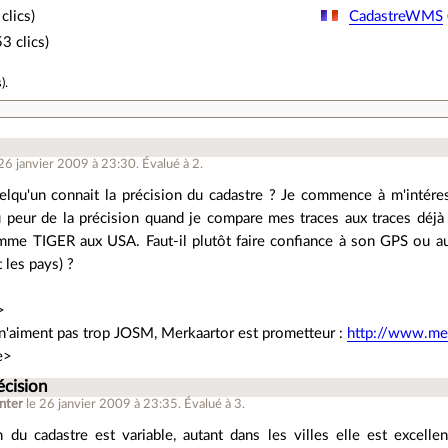
clics)
CadastreWMS
3 clics)
s
).
 26 janvier 2009 à 23:30
.
Évalué à
2
.
elqu'un connait la précision du cadastre ? Je commence à m'intére
u peur de la précision quand je compare mes traces aux traces déj
mme TIGER aux USA. Faut-il plutôt faire confiance à son GPS ou au 
 les pays) ?
>
 n'aiment pas trop JOSM, Merkaartor est prometteur :
http://www.mer
e>
écision
nter
le 26 janvier 2009 à 23:35
.
Évalué à
3
.
n du cadastre est variable, autant dans les villes elle est excel