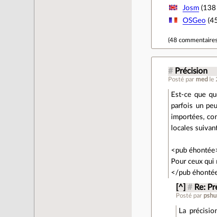
Josm
(138 
OSGeo
(45
(
48 commentaire
#
Précision
Posté par
med
le
Est-ce que qu
parfois un pe
importées, co
locales suivant
<pub éhontée
Pour ceux qui
</pub éhonté
[^]
#
Re: Pr
Posté par
pshu
La précisio