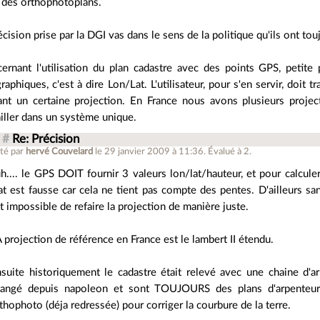
e des orthophotoplans.
écision prise par la DGI vas dans le sens de la politique qu'ils ont touj
ernant l'utilisation du plan cadastre avec des points GPS, petit
raphiques, c'est à dire Lon/Lat. L'utilisateur, pour s'en servir, doi
ant un certaine projection. En France nous avons plusieurs project
ailler dans un système unique.
#
Re: Précision
té par
hervé Couvelard
le 29 janvier 2009 à 11:36
.
Évalué à
2
.
h.... le GPS DOIT fournir 3 valeurs lon/lat/hauteur, et pour calculer 
at est fausse car cela ne tient pas compte des pentes. D'ailleurs s
t impossible de refaire la projection de manière juste.
 projection de référence en France est le lambert II étendu.
suite historiquement le cadastre était relevé avec une chaine d'ar
angé depuis napoleon et sont TOUJOURS des plans d'arpenteurs 
thophoto (déja redressée) pour corriger la courbure de la terre.