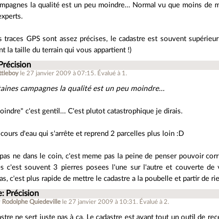
ampagnes la qualité est un peu moindre… Normal vu que moins de me
xperts.
 traces GPS sont assez précises, le cadastre est souvent supérieur 
t la taille du terrain qui vous appartient !)
Précision
ttleboy
le 27 janvier 2009 à 07:15
.
Évalué à
1
.
taines campagnes la qualité est un peu moindre…
indre" c'est gentil... C'est plutot catastrophique je dirais.
cours d'eau qui s'arrête et reprend 2 parcelles plus loin :D
s pas ne dans le coin, c'est meme pas la peine de penser pouvoir corr
s c'est souvent 3 pierres posees l'une sur l'autre et couverte de 
as, c'est plus rapide de mettre le cadastre a la poubelle et partir de r
: Précision
r
Rodolphe Quiedeville
le 27 janvier 2009 à 10:31
.
Évalué à
2
.
stre ne sert juste pas à ça. Le cadastre est avant tout un outil de re