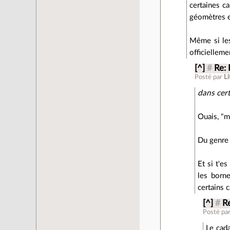
certaines c
géomètres e
Même si les
officiellemen
[^]
#
Re: 
Posté par
Li
dans cer
Ouais, "mo
Du genre 
Et si t'e
les borne
certains c
[^]
#
Re
Posté pa
Le cada