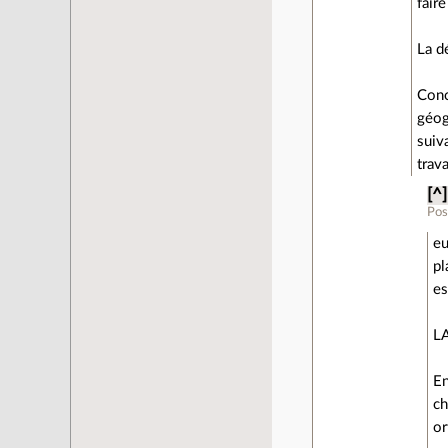
fair
La d
Conc
géog
suiv
trav
[^]
Pos
eu
pl
es
LA
En
ch
or