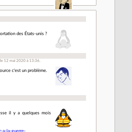
portation des États-unis ?
 le 12 mai 2020 à 13:36.
Source c'est un problème.
uisse il y a quelques mois
-a-la-guerre-