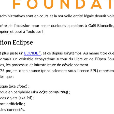
dministratives sont en cours et la nouvelle entité légale devrait voir
fité de l’occasion pour poser quelques questions à Gaël Blondelle, 
opéen et basé à Toulouse !
tion Eclipse
st plus juste un
EDI/IDE
, et ce depuis longtemps. Au même titre que 
sormais un véritable écosystème autour du Libre et de l’Open Sou
ues, les processus et infrastructure de développement.
375 projets open source (principalement sous licence EPL) représen
iés que :
gique (aka
cloud
) ;
tique en périphérie (aka
edge computing
) ;
t des objets (aka
IoT
) ;
nce artificielle ;
ules connectés.