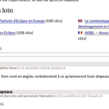
r sur l’open source. Je suis sûr qu’on en reparlera.
s loin
l’arrivée d’Eclipse en Europe
(100 clics)
Le communiqué 
déménagement en 
on Eclipse
(108 clics)
AISBL — Associa
clics)
s
).
ptiste Faure
le 12 mai 2020 à 10:58
.
Évalué à
4
.
 liens sont en anglais contrairement à ce qu'annoncent leurs drapeau
rapeaux
ent Zara
(
site web personnel
,
Mastodon
)
le 12 mai 2020 à 11:07
.
Évalué à
4
.
ci.