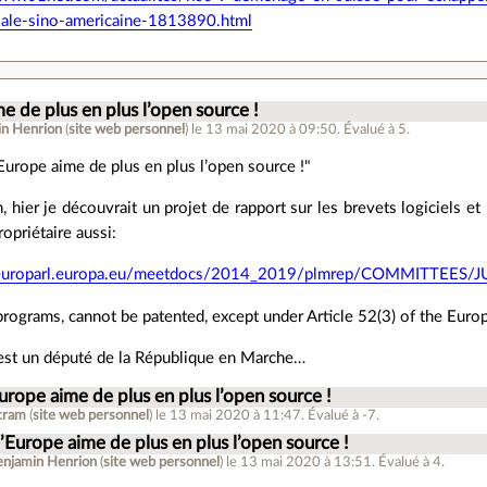
ale-sino-americaine-1813890.html
e de plus en plus l’open source !
in Henrion
(
site web personnel
)
le 13 mai 2020 à 09:50
.
Évalué à
5
.
’Europe aime de plus en plus l’open source !"
 hier je découvrait un projet de rapport sur les brevets logiciels et l'
propriétaire aussi:
.europarl.europa.eu/meetdocs/2014_2019/plmrep/COMMITTEES/
rograms, cannot be patented, except under Article 52(3) of the Eur
 est un député de la République en Marche…
Europe aime de plus en plus l’open source !
tram
(
site web personnel
)
le 13 mai 2020 à 11:47
.
Évalué à
-7
.
l’Europe aime de plus en plus l’open source !
enjamin Henrion
(
site web personnel
)
le 13 mai 2020 à 13:51
.
Évalué à
4
.