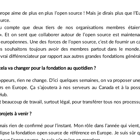
urope aime de plus en plus l’open source ! Mais je dirais plus que l’
urce.
du compte que deux tiers de nos organisations membres étai
». Et on sent que collaborer autour de l’open source est mainten
 européennes. Une des forces de l’open source, c’est de fournir un ca
us souhaitons toujours avoir des membres partout dans le monde.
vrai différenciateur par rapport aux autres grandes fondations général
ela va changer pour la fondation au quotidien ?
ppeurs, rien ne change. D’ici quelques semaines, on va proposer une
rs en Europe. Ça s’ajoutera à nos serveurs au Canada et à la possi
Hub.
t beaucoup de travail, surtout légal, pour transférer tous nos process
rojets à venir ?
ais rien de confirmé pour l’instant. Mon rôle dans l’année qui vient,
lipse la fondation open source de référence en Europe. Je suis sûr q