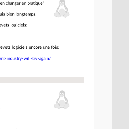
rien changer en pratique"
puis bien longtemps.
vets logiciels:
evets logiciels encore une fois:
ent-industry-will-try-again/
.