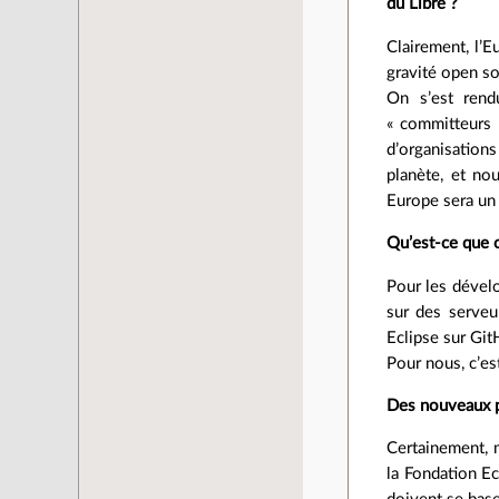
du Libre ?
Clairement, l’E
gravité open so
On s’est ren
« committeurs 
d’organisations
planète, et no
Europe sera un 
Qu’est‑ce que c
Pour les dévelo
sur des serveu
Eclipse sur Git
Pour nous, c’es
Des nouveaux p
Certainement, m
la Fondation Ec