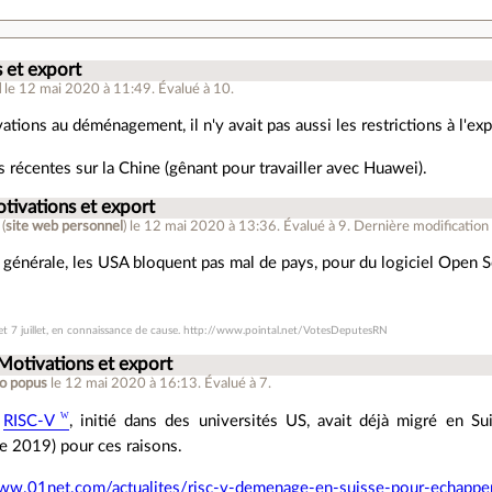
 et export
d
le 12 mai 2020 à 11:49
.
Évalué à
10
.
ations au déménagement, il n'y avait pas aussi les restrictions à l'ex
récentes sur la Chine (gênant pour travailler avec Huawei).
tivations et export
(
site web personnel
)
le 12 mai 2020 à 13:36
.
Évalué à
9
.
Dernière modification
 générale, les USA bloquent pas mal de pays, pour du logiciel Open 
 et 7 juillet, en connaissance de cause. http://www.pointal.net/VotesDeputesRN
Motivations et export
ao popus
le 12 mai 2020 à 16:13
.
Évalué à
7
.
,
RISC-V
, initié dans des universités US, avait déjà migré en S
 2019) pour ces raisons.
www.01net.com/actualites/risc-v-demenage-en-suisse-pour-echapper