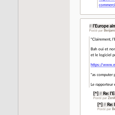
commerci
#
l’Europe aim
Posté par
Benjam
"Clairement, l
Bah oui et non,
et le logiciel 
https://www
"as computer p
Le rapporteur
[^]
#
Re: l’
Posté par
Zeni
[^]
#
Re: 
Posté par
B