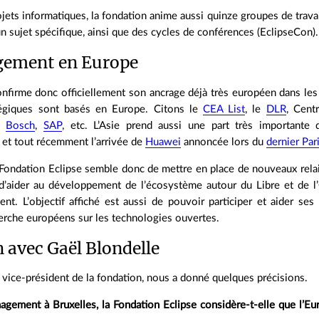
jets informatiques, la fondation anime aussi quinze groupes de trav
un sujet spécifique, ainsi que des cycles de conférences (EclipseCon).
ement en Europe
nfirme donc officiellement son ancrage déjà très européen dans les f
égiques sont basés en Europe. Citons le
CEA List
, le
DLR
, Centr
,
Bosch
,
SAP
, etc. L’Asie prend aussi une part très importante
et tout récemment l’arrivée de
Huawei
annoncée lors du
dernier Pa
a Fondation Eclipse semble donc de mettre en place de nouveaux relai
d’aider au développement de l’écosystème autour du Libre et de l
nt. L’objectif affiché est aussi de pouvoir participer et aider se
erche européens sur les technologies ouvertes.
n avec Gaël Blondelle
 vice‑président de la fondation, nous a donné quelques précisions.
gement à Bruxelles, la Fondation Eclipse considère‑t‑elle que l’Eu