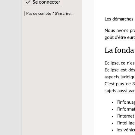
Pas de compte ? S’inscrire…
Les démarches a
Nous avons pro
goût d’être eur
La fonda
Eclipse, ce n’e
Eclipse est dé
aspects juridiq
C’est plus de 
sujets aussi var
l’infonua
l’informa
l’interne
l’intellige
les véhic