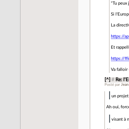
"Tu peux j
Si l'Euro
La direct
https://a
Et rappel
https://f
Va falloir
[^]
#
Re: l’
Posté par
Jean
un projet
Ah oui, forc
visant à n