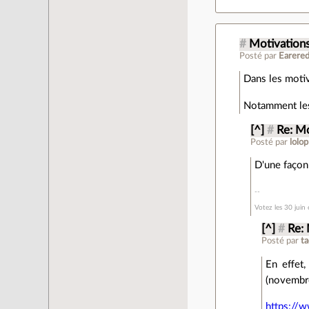
#
Motivations
Posté par
Earere
Dans les motiv
Notamment les 
[^]
#
Re: Mo
Posté par
lolop
D'une façon
Votez les 30 juin
[^]
#
Re: 
Posté par
t
En effet
(novembre
https://