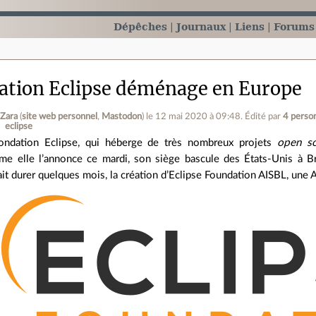
Dépêches
Journaux
Liens
Forums
ation Eclipse déménage en Europe
 Zara
(
site web personnel
,
Mastodon
)
le 12 mai 2020 à 09:48
.
Édité par
4 perso
eclipse
ondation Eclipse, qui héberge de très nombreux projets
open s
e elle l’annonce ce mardi, son siège bascule des États‑Unis à Br
it durer quelques mois, la création d’Eclipse Foundation AISBL, une A