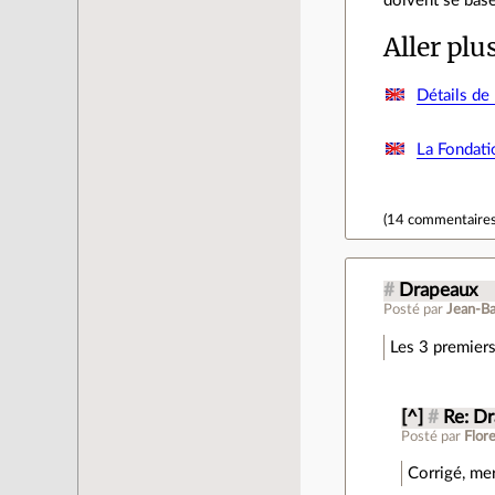
doivent se base
Aller plu
Détails de 
La Fondati
(
14 commentaire
#
Drapeaux
Posté par
Jean-Ba
Les 3 premiers
[^]
#
Re: D
Posté par
Flor
Corrigé, mer