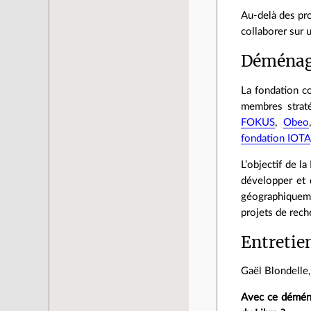
Au‑delà des pro
collaborer sur 
Déménag
La fondation co
membres strat
FOKUS
,
Obeo
fondation IOTA
L’objectif de l
développer et 
géographiqueme
projets de rech
Entretie
Gaël Blondelle,
Avec ce déména