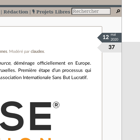
Rédaction
🎙️ Projets Libres
mai
12
2020
37
nnes
.
Modéré par
claudex
.
ource
, déménage officiellement en Europe.
uxelles. Première étape d’un processus qui
ssociation Internationale Sans But Lucratif.