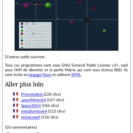
D’autres outils suivront.
Tous ces programmes sont sous GNU General Public License v3+, sauf
pour l’API de dbmeter et la partie Matrix qui sont sous licence BSD. Ils
sont écrits en
langage Faust
et utilisent
SFML
.
Aller plus loin
Présentation
(228 clics)
spaceMeter64
(167 clics)
Space3D64
(186 clics)
metaSurface64
(122 clics)
metaLoop9
(136 clics)
(
10 commentaires
).