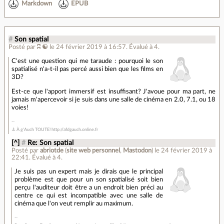
Markdown
EPUB
#
Son spatial
Posté par
ʭ ☯
le 24 février 2019 à 16:57
.
Évalué à
4
.
C'est une question qui me taraude : pourquoi le son
spatialisé n'a-t-il pas percé aussi bien que les films en
3D?
Est-ce que l'apport immersif est insuffisant? J'avoue pour ma part, ne
jamais m'apercevoir si je suis dans une salle de cinéma en 2.0, 7.1, ou 18
voies!
⚓ À g'Auch TOUTE! http://afdgauch.online.fr
[^]
#
Re: Son spatial
Posté par
abriotde
(
site web personnel
,
Mastodon
)
le 24 février 2019 à
22:41
.
Évalué à
4
.
Je suis pas un expert mais je dirais que le principal
problème est que pour un son spatialisé soit bien
perçu l'auditeur doit être a un endroit bien préci au
centre ce qui est incompatible avec une salle de
cinéma que l'on veut remplir au maximum.