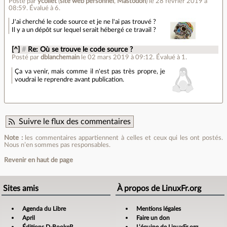
Posté par
ycollet
(
site web personnel
,
Mastodon
)
le 28 février 2019 à
08:59
.
Évalué à
6
.
J'ai cherché le code source et je ne l'ai pas trouvé ?
Il y a un dépôt sur lequel serait hébergé ce travail ?
[^]
#
Re: Où se trouve le code source ?
Posté par
dblanchemain
le 02 mars 2019 à 09:12
.
Évalué à
1
.
Ça va venir, mais comme il n'est pas très propre, je
voudrai le reprendre avant publication.
Suivre le flux des commentaires
Note :
les commentaires appartiennent à celles et ceux qui les ont postés.
Nous n’en sommes pas responsables.
Revenir en haut de page
Sites amis
À propos de LinuxFr.org
Agenda du Libre
Mentions légales
April
Faire un don
Éditions D-BookeR
L’équipe de LinuxFr.org