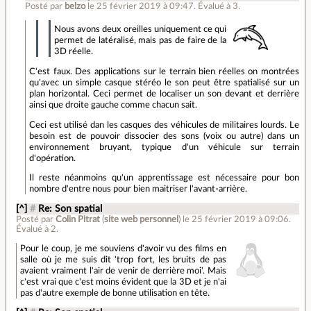
Posté par
belzo
le 25 février 2019 à 09:47
.
Évalué à
3
.
Nous avons deux oreilles uniquement ce qui
permet de latéralisé, mais pas de faire de la
3D réelle.
C'est faux. Des applications sur le terrain bien réelles on montrées
qu'avec un simple casque stéréo le son peut être spatialisé sur un
plan horizontal. Ceci permet de localiser un son devant et derrière
ainsi que droite gauche comme chacun sait.
Ceci est utilisé dan les casques des véhicules de militaires lourds. Le
besoin est de pouvoir dissocier des sons (voix ou autre) dans un
environnement bruyant, typique d'un véhicule sur terrain
d'opération.
Il reste néanmoins qu'un apprentissage est nécessaire pour bon
nombre d'entre nous pour bien maitriser l'avant-arrière.
[^]
#
Re: Son spatial
Posté par
Colin Pitrat
(
site web personnel
)
le 25 février 2019 à 09:06
.
Évalué à
2
.
Pour le coup, je me souviens d'avoir vu des films en
salle où je me suis dit 'trop fort, les bruits de pas
avaient vraiment l'air de venir de derrière moi'. Mais
c'est vrai que c'est moins évident que la 3D et je n'ai
pas d'autre exemple de bonne utilisation en tête.