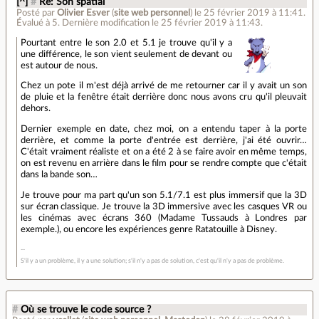
[^]
#
Re: Son spatial
Posté par
Olivier Esver
(
site web personnel
)
le 25 février 2019 à 11:41
.
Évalué à
5
.
Dernière modification le 25 février 2019 à 11:43.
Pourtant entre le son 2.0 et 5.1 je trouve qu'il y a
une différence, le son vient seulement de devant ou
est autour de nous.
Chez un pote il m'est déjà arrivé de me retourner car il y avait un son
de pluie et la fenêtre était derrière donc nous avons cru qu'il pleuvait
dehors.
Dernier exemple en date, chez moi, on a entendu taper à la porte
derrière, et comme la porte d'entrée est derrière, j'ai été ouvrir…
C'était vraiment réaliste et on a été 2 à se faire avoir en même temps,
on est revenu en arrière dans le film pour se rendre compte que c'était
dans la bande son…
Je trouve pour ma part qu'un son 5.1/7.1 est plus immersif que la 3D
sur écran classique. Je trouve la 3D immersive avec les casques VR ou
les cinémas avec écrans 360 (Madame Tussauds à Londres par
exemple.), ou encore les expériences genre Ratatouille à Disney.
S'il y a un problème, il y a une solution; s'il n'y a pas de solution, c'est qu'il n'y a pas de problème.
#
Où se trouve le code source ?