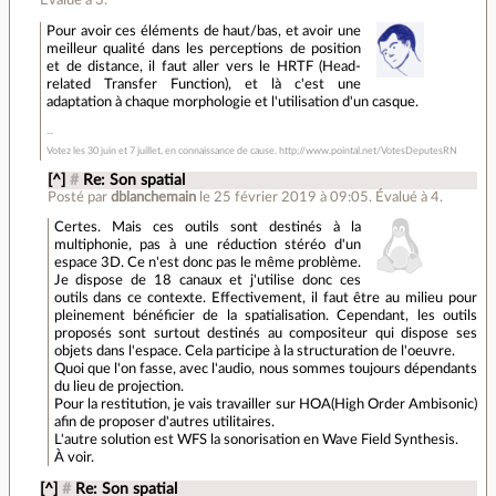
Évalué à
3
.
Pour avoir ces éléments de haut/bas, et avoir une
meilleur qualité dans les perceptions de position
et de distance, il faut aller vers le HRTF (Head-
related Transfer Function), et là c'est une
adaptation à chaque morphologie et l'utilisation d'un casque.
Votez les 30 juin et 7 juillet, en connaissance de cause. http://www.pointal.net/VotesDeputesRN
[^]
#
Re: Son spatial
Posté par
dblanchemain
le 25 février 2019 à 09:05
.
Évalué à
4
.
Certes. Mais ces outils sont destinés à la
multiphonie, pas à une réduction stéréo d'un
espace 3D. Ce n'est donc pas le même problème.
Je dispose de 18 canaux et j'utilise donc ces
outils dans ce contexte. Effectivement, il faut être au milieu pour
pleinement bénéficier de la spatialisation. Cependant, les outils
proposés sont surtout destinés au compositeur qui dispose ses
objets dans l'espace. Cela participe à la structuration de l'oeuvre.
Quoi que l'on fasse, avec l'audio, nous sommes toujours dépendants
du lieu de projection.
Pour la restitution, je vais travailler sur HOA(High Order Ambisonic)
afin de proposer d'autres utilitaires.
L'autre solution est WFS la sonorisation en Wave Field Synthesis.
À voir.
[^]
#
Re: Son spatial