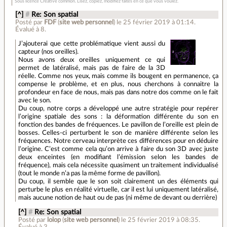
Sous licence Creative common. Lisez, copiez, modifiez faites en ce que vous voulez.
[^]
#
Re: Son spatial
Posté par
FDF
(
site web personnel
)
le 25 février 2019 à 01:14
.
Évalué à
8
.
J’ajouterai que cette problématique vient aussi du
capteur (nos oreilles).
Nous avons deux oreilles uniquement ce qui
permet de latéralisé, mais pas de faire de la 3D
réelle. Comme nos yeux, mais comme ils bougent en permanence, ça
compense le problème, et en plus, nous cherchons à connaitre la
profondeur en face de nous, mais pas dans notre dos comme on le fait
avec le son.
Du coup, notre corps a développé une autre stratégie pour repérer
l’origine spatiale des sons : la déformation différente du son en
fonction des bandes de fréquences. Le pavillon de l’oreille est plein de
bosses. Celles-ci perturbent le son de manière différente selon les
fréquences. Notre cerveau interprète ces différences pour en déduire
l’origine. C’est comme cela qu’on arrive à faire du son 3D avec juste
deux enceintes (en modifiant l’émission selon les bandes de
fréquence), mais cela nécessite quasiment un traitement individualisé
(tout le monde n’a pas la même forme de pavillon).
Du coup, il semble que le son soit clairement un des éléments qui
perturbe le plus en réalité virtuelle, car il est lui uniquement latéralisé,
mais aucune notion de haut ou de pas (ni même de devant ou derrière)
[^]
#
Re: Son spatial
Posté par
lolop
(
site web personnel
)
le 25 février 2019 à 08:35
.