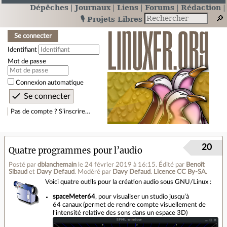
Dépêches
Journaux
Liens
Forums
Rédaction
🎙️ Projets Libres
Se connecter
Identifiant
Mot de passe
Connexion automatique
Pas de compte ? S’inscrire…
20
Quatre programmes pour l’audio
Posté par
dblanchemain
le 24 février 2019 à 16:15
.
Édité par
Benoît
Sibaud
et
Davy Defaud
.
Modéré par
Davy Defaud
.
Licence CC By‑SA.
Voici quatre outils pour la création audio sous GNU/Linux :
spaceMeter64
, pour visualiser un studio jusqu’à
64 canaux (permet de rendre compte visuellement de
l’intensité relative des sons dans un espace 3D)