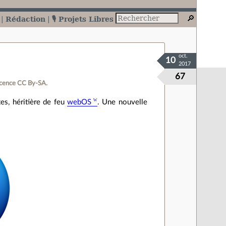
Rédaction
🎙️ Projets Libres
oct.
10
2017
67
icence CC By‑SA.
tes, héritière de feu
webOS
. Une nouvelle