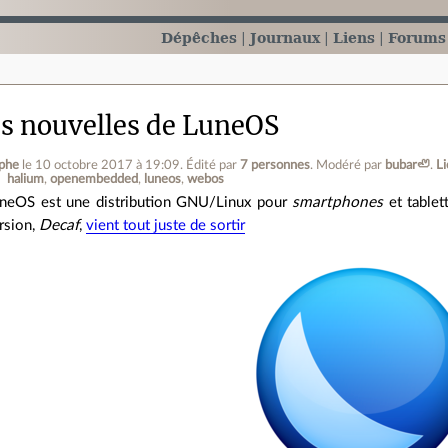
Dépêches
Journaux
Liens
Forums
s nouvelles de LuneOS
ophe
le 10 octobre 2017 à 19:09
.
Édité par
7 personnes
.
Modéré par
bubar🦥
.
L
halium
openembedded
luneos
webos
neOS est une distribution GNU/Linux pour
smartphones
et tablet
rsion,
Decaf
,
vient tout juste de sortir