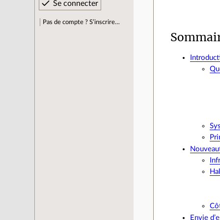
Pas de compte ? S’inscrire…
Sommai
Introduct
Que
Sy
Pri
Nouveau
Inf
Ha
Côt
Envie d’e