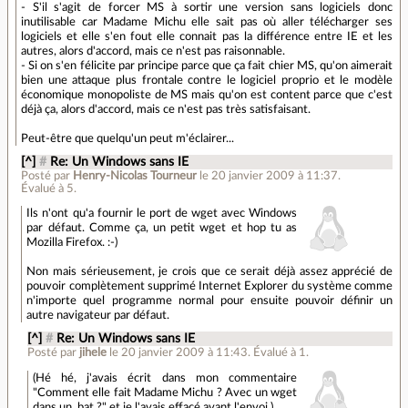
- S'il s'agit de forcer MS à sortir une version sans logiciels donc
inutilisable car Madame Michu elle sait pas où aller télécharger ses
logiciels et elle s'en fout elle connait pas la différence entre IE et les
autres, alors d'accord, mais ce n'est pas raisonnable.
- Si on s'en félicite par principe parce que ça fait chier MS, qu'on aimerait
bien une attaque plus frontale contre le logiciel proprio et le modèle
économique monopoliste de MS mais qu'on est content parce que c'est
déjà ça, alors d'accord, mais ce n'est pas très satisfaisant.
Peut-être que quelqu'un peut m'éclairer...
[^]
#
Re: Un Windows sans IE
Posté par
Henry-Nicolas Tourneur
le 20 janvier 2009 à 11:37
.
Évalué à
5
.
Ils n'ont qu'a fournir le port de wget avec Windows
par défaut. Comme ça, un petit wget et hop tu as
Mozilla Firefox. :-)
Non mais sérieusement, je crois que ce serait déjà assez apprécié de
pouvoir complètement supprimé Internet Explorer du système comme
n'importe quel programme normal pour ensuite pouvoir définir un
autre navigateur par défaut.
[^]
#
Re: Un Windows sans IE
Posté par
jihele
le 20 janvier 2009 à 11:43
.
Évalué à
1
.
(Hé hé, j'avais écrit dans mon commentaire
"Comment elle fait Madame Michu ? Avec un wget
dans un .bat ?" et je l'avais effacé avant l'envoi.)