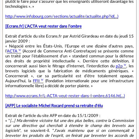
plutôt le faire pour s’assurer que les enseignants utiliseront davantage les
technologies ». »
http://www.infobourg.com/sections/actualite/actualite.php?id(...)
[Ecrans.fr] L’ACTA veut rester dans l’ombre
Extrait d'article du site Ecrans.fr par Astrid Girardeau en date du jeudi 15
janvier 2009 :
« Négocié entre les États-Unis, l’Europe et une dizaine d’autres pays,
l’
ACTA
(Accord de Commerce Anti-Contrefaçon) se présente comme
un traité pour l’établissement d’un « standard commun pour la défense
des droits de propriété intellectuelle ». Derrière cette définition, il
concernerait aussi bien le filtrage d’Internet, l’interdiction du
p2p
, les
brevets logiciels que la fabrication de médicaments génériques. «
Concernerait », car sa particularité est d’être totalement opaque.
Aujourd’hui, la
FFII
(Fondation internationale pour une infrastructure
informationnelle libre) a décidé de porter plainte. »
http://www.ecrans.fr/L-ACTA-veut-rester-dans-l-ombre,6146.ht(...)
[AFP] Le socialiste Michel Rocard prend sa retraite d'élu
Extrait de l'article du site AFP en date du 15/1/2009 :
« "
[...] Ma dernière victoire fut une des plus belles, contre la Commission
sur une directive qui cherchait à étendre le champ des brevets aux
logiciels
", se souvient-il. "
J'avais maintenu que si on commençait à
breveter les produits de l'esprit, on finirait par breveter les accords de