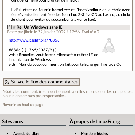
konqueror hein) pour profiter de mieux ?
L'idéal étant de fournir kernel.exe et /boot/vmlinuz et le choix avec
rien (éventuellement freedos fourni ou 2-3 liveCD au hasard, au choix
du client pour éviter de succomber à la vente liée).
[^]
#
Re: Un Windows sans IE
Posté par
jihele
le 22 janvier 2009 à 17:56
.
Évalué à
0
.
http://www.bashfr.org/?8866
#8866 (+) 1765/2037/9 (-)
wds : Bruxelles veut forcer Microsoft à retirer IE de
l'installation de Windows
wds : Mais du coup, comment on fait pour télécharger Firefox ? Oo
Suivre le flux des commentaires
Note :
les commentaires appartiennent à celles et ceux qui les ont postés.
Nous n’en sommes pas responsables.
Revenir en haut de page
Sites amis
À propos de LinuxFr.org
Agenda du Libre
Mentions légales