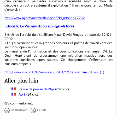
d’un ordinateur, peut-être auriez-vous souhaité avoir le choix de
découvrir un autre système d’exploitation ? Il est encore temps. Mode
d’emploi. »
http://www.agoravox.fr/article.php3?id_article=49932
[Silicon.fr] Le Vietnam dit oui aux logiciels libres
Extrait de l'article du site Silicon.fr par David Feugey en date du 12-01-
2009 :
« Le gouvernement va migrer ses serveurs et postes de travail vers des
solutions ‘open source’
Le ministre de l’information et des communications vietnamien (M. Le
Doan Hop) vient de programmer une migration massive vers des
solutions logicielles open source. Ce changement s’effectuera en
plusieurs étapes. »
http://www.silicon.fr/fr/news/2009/01/12/le_vietnam_dit_oui_(...)
Aller plus loin
Revue de presse de l'April
(26 clics)
April
(14 clics)
(
23 commentaires
).
Markdown
EPUB