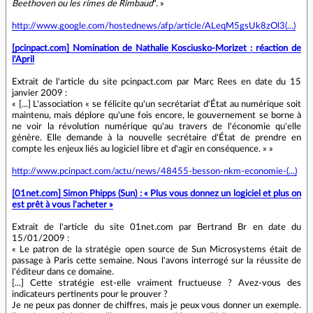
Beethoven ou les rimes de Rimbaud
". »
http://www.google.com/hostednews/afp/article/ALeqM5gsUk8zOl3(...)
[pcinpact.com] Nomination de Nathalie Kosciusko-Morizet : réaction de
l'April
Extrait de l'article du site pcinpact.com par Marc Rees en date du 15
janvier 2009 :
« [...] L'association « se félicite qu'un secrétariat d'État au numérique soit
maintenu, mais déplore qu'une fois encore, le gouvernement se borne à
ne voir la révolution numérique qu'au travers de l'économie qu'elle
génère. Elle demande à la nouvelle secrétaire d'État de prendre en
compte les enjeux liés au logiciel libre et d'agir en conséquence. » »
http://www.pcinpact.com/actu/news/48455-besson-nkm-economie-(...)
[01net.com] Simon Phipps (Sun) : « Plus vous donnez un logiciel et plus on
est prêt à vous l'acheter »
Extrait de l'article du site 01net.com par Bertrand Br en date du
15/01/2009 :
« Le patron de la stratégie open source de Sun Microsystems était de
passage à Paris cette semaine. Nous l'avons interrogé sur la réussite de
l'éditeur dans ce domaine.
[...] Cette stratégie est-elle vraiment fructueuse ? Avez-vous des
indicateurs pertinents pour le prouver ?
Je ne peux pas donner de chiffres, mais je peux vous donner un exemple.