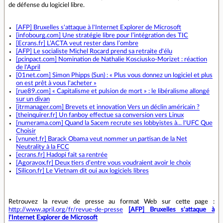
de défense du logiciel libre.
[AFP] Bruxelles s'attaque à l'Internet Explorer de Microsoft
[infobourg.com] Une stratégie libre pour l’intégration des TIC
[Ecrans.fr] L’ACTA veut rester dans l’ombre
[AFP] Le socialiste Michel Rocard prend sa retraite d'élu
[pcinpact.com] Nomination de Nathalie Kosciusko-Morizet : réaction
de l'April
[01net.com] Simon Phipps (Sun) : « Plus vous donnez un logiciel et plus
on est prêt à vous l'acheter »
[rue89.com] « Capitalisme et pulsion de mort » : le libéralisme allongé
sur un divan
[itrmanager.com] Brevets et innovation Vers un déclin américain ?
[theinquirer.fr] Un fanboy effectue sa conversion vers Linux
[numerama.com] Quand la Sacem recrute ses lobbyistes à... l'UFC Que
Choisir
[vnunet.fr] Barack Obama veut nommer un partisan de la Net
Neutrality à la FCC
[ecrans.fr] Hadopi fait sa rentrée
[Agoravox.fr] Deux tiers d’entre vous voudraient avoir le choix
[Silicon.fr] Le Vietnam dit oui aux logiciels libres
Retrouvez la revue de presse au format Web sur cette page :
http://www.april.org/fr/revue-de-presse
[AFP] Bruxelles s'attaque à
l'Internet Explorer de Microsoft