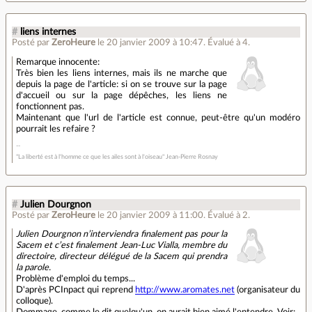
#
liens internes
Posté par
ZeroHeure
le 20 janvier 2009 à 10:47
.
Évalué à
4
.
Remarque innocente:
Très bien les liens internes, mais ils ne marche que
depuis la page de l'article: si on se trouve sur la page
d'accueil ou sur la page dépêches, les liens ne
fonctionnent pas.
Maintenant que l'url de l'article est connue, peut-être qu'un modéro
pourrait les refaire ?
"La liberté est à l'homme ce que les ailes sont à l'oiseau" Jean-Pierre Rosnay
#
Julien Dourgnon
Posté par
ZeroHeure
le 20 janvier 2009 à 11:00
.
Évalué à
2
.
Julien Dourgnon n’interviendra finalement pas pour la
Sacem et c’est finalement Jean-Luc Vialla, membre du
directoire, directeur délégué de la Sacem qui prendra
la parole.
Problème d'emploi du temps...
D'après PCInpact qui reprend
http://www.aromates.net
(organisateur du
colloque).