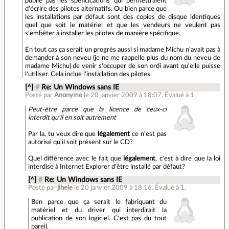
publie pas les spéficications qui permettraient
d'écrire des pilotes alternatifs. Ou bien parce que
les installations par défaut sont des copies de disque identiques
quel que soit le matériel et que les vendeurs ne veulent pas
s'embêter à installer les pilotes de manière spécifique.
En tout cas ça serait un progrès aussi si madame Michu n'avait pas à
demander à son neveu (je ne me rappelle plus du nom du neveu de
madame Michu) de venir s'occuper de son ordi avant qu'elle puisse
l'utiliser. Cela inclue l'installation des pilotes.
[^]
#
Re: Un Windows sans IE
Posté par
Anonyme
le 20 janvier 2009 à 18:07
.
Évalué à
1
.
Peut-être parce que la licence de ceux-ci
interdit qu'il en soit autrement
Par la, tu veux dire que
légalement
ce n'est pas
autorisé qu'il soit présent sur le CD?
Quel différence avec le fait que
légalement
, c'est à dire que la loi
interdise à Internet Explorer d'être installé par défaut?
[^]
#
Re: Un Windows sans IE
Posté par
jihele
le 20 janvier 2009 à 18:16
.
Évalué à
1
.
Ben parce que ça serait le fabriquant du
matériel et du driver qui interdirait la
publication de son logiciel. C'est pas du tout
pareil.