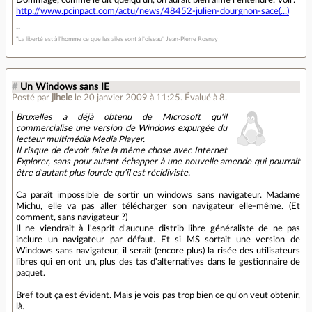
Dommage, comme le dit quelqu'un, on aurait bien aimé l'entendre. Voir:
http://www.pcinpact.com/actu/news/48452-julien-dourgnon-sace(...)
"La liberté est à l'homme ce que les ailes sont à l'oiseau" Jean-Pierre Rosnay
#
Un Windows sans IE
Posté par
jihele
le 20 janvier 2009 à 11:25
.
Évalué à
8
.
Bruxelles a déjà obtenu de Microsoft qu'il
commercialise une version de Windows expurgée du
lecteur multimédia Media Player.
Il risque de devoir faire la même chose avec Internet
Explorer, sans pour autant échapper à une nouvelle amende qui pourrait
être d'autant plus lourde qu'il est récidiviste.
Ca paraît impossible de sortir un windows sans navigateur. Madame
Michu, elle va pas aller télécharger son navigateur elle-même. (Et
comment, sans navigateur ?)
Il ne viendrait à l'esprit d'aucune distrib libre généraliste de ne pas
inclure un navigateur par défaut. Et si MS sortait une version de
Windows sans navigateur, il serait (encore plus) la risée des utilisateurs
libres qui en ont un, plus des tas d'alternatives dans le gestionnaire de
paquet.
Bref tout ça est évident. Mais je vois pas trop bien ce qu'on veut obtenir,
là.