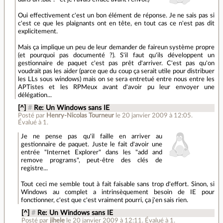
Oui effectivement c'est un bon élément de réponse. Je ne sais pas si
c'est ce que les plaignants ont en tête, en tout cas ce n'est pas dit
explicitement.
Mais ça implique un peu de leur demander de faireun système propre
(et pourquoi pas documenté ?). S'il faut qu'ils développent un
gestionnaire de paquet c'est pas prêt d'arriver. C'est pas qu'on
voudrait pas les aider (parce que du coup ça serait utile pour distribuer
les LLs sous windows) mais on se sera entretué entre nous entre les
APTistes et les RPMeux avant d'avoir pu leur envoyer une
délégation...
[^]
#
Re: Un Windows sans IE
Posté par
Henry-Nicolas Tourneur
le 20 janvier 2009 à 12:05
.
Évalué à
1
.
Je ne pense pas qu'il faille en arriver au
gestionnaire de paquet. Juste le fait d'avoir une
entrée "Internet Explorer" dans les "add and
remove programs", peut-être des clés de
registre...
Tout ceci me semble tout à fait faisable sans trop d'effort. Sinon, si
Windows au complet a intrinsèquement besoin de IE pour
fonctionner, c'est que c'est vraiment pourri, ça j'en sais rien.
[^]
#
Re: Un Windows sans IE
Posté par
jihele
le 20 janvier 2009 à 12:11
.
Évalué à
1
.