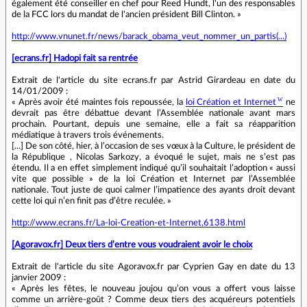
également été conseiller en chef pour Reed Hundt, l'un des responsables
de la FCC lors du mandat de l'ancien président Bill Clinton. »
http://www.vnunet.fr/news/barack_obama_veut_nommer_un_partis(...)
[ecrans.fr] Hadopi fait sa rentrée
Extrait de l'article du site ecrans.fr par Astrid Girardeau en date du
14/01/2009 :
« Après avoir été maintes fois repoussée, la
loi Création et Internet
ne
devrait pas être débattue devant l’Assemblée nationale avant mars
prochain. Pourtant, depuis une semaine, elle a fait sa réapparition
médiatique à travers trois événements.
[...] De son côté, hier, à l’occasion de ses vœux à la Culture, le président de
la République , Nicolas Sarkozy, a évoqué le sujet, mais ne s’est pas
étendu. Il a en effet simplement indiqué qu’il souhaitait l’adoption « aussi
vite que possible » de la loi Création et Internet par l’Assemblée
nationale. Tout juste de quoi calmer l’impatience des ayants droit devant
cette loi qui n’en finit pas d’être reculée. »
http://www.ecrans.fr/La-loi-Creation-et-Internet,6138.html
[Agoravox.fr] Deux tiers d’entre vous voudraient avoir le choix
Extrait de l'article du site Agoravox.fr par Cyprien Gay en date du 13
janvier 2009 :
« Après les fêtes, le nouveau joujou qu’on vous a offert vous laisse
comme un arrière-goût ? Comme deux tiers des acquéreurs potentiels