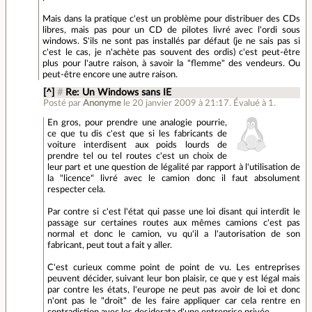
Mais dans la pratique c'est un problème pour distribuer des CDs
libres, mais pas pour un CD de pilotes livré avec l'ordi sous
windows. S'ils ne sont pas installés par défaut (je ne sais pas si
c'est le cas, je n'achète pas souvent des ordis) c'est peut-être
plus pour l'autre raison, à savoir la "flemme" des vendeurs. Ou
peut-être encore une autre raison.
[^]
#
Re: Un Windows sans IE
Posté par
Anonyme
le 20 janvier 2009 à 21:17
.
Évalué à
1
.
En gros, pour prendre une analogie pourrie,
ce que tu dis c'est que si les fabricants de
voiture interdisent aux poids lourds de
prendre tel ou tel routes c'est un choix de
leur part et une question de légalité par rapport à l'utilisation de
la "licence" livré avec le camion donc il faut absolument
respecter cela.
Par contre si c'est l'état qui passe une loi disant qui interdit le
passage sur certaines routes aux mêmes camions c'est pas
normal et donc le camion, vu qu'il a l'autorisation de son
fabricant, peut tout a fait y aller.
C'est curieux comme point de point de vu. Les entreprises
peuvent décider, suivant leur bon plaisir, ce que y est légal mais
par contre les états, l'europe ne peut pas avoir de loi et donc
n'ont pas le "droit" de les faire appliquer car cela rentre en
contradiction avec les desiderata d'une entreprise privée.