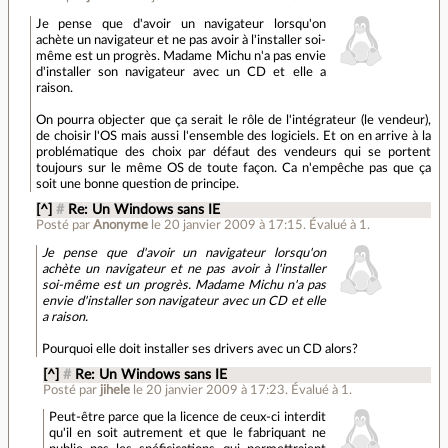
Je pense que d'avoir un navigateur lorsqu'on
achète un navigateur et ne pas avoir à l'installer soi-
même est un progrès. Madame Michu n'a pas envie
d'installer son navigateur avec un CD et elle a
raison.
On pourra objecter que ça serait le rôle de l'intégrateur (le vendeur),
de choisir l'OS mais aussi l'ensemble des logiciels. Et on en arrive à la
problématique des choix par défaut des vendeurs qui se portent
toujours sur le même OS de toute façon. Ca n'empêche pas que ça
soit une bonne question de principe.
[^]
#
Re: Un Windows sans IE
Posté par
Anonyme
le 20 janvier 2009 à 17:15
.
Évalué à
1
.
Je pense que d'avoir un navigateur lorsqu'on
achète un navigateur et ne pas avoir à l'installer
soi-même est un progrès. Madame Michu n'a pas
envie d'installer son navigateur avec un CD et elle
a raison.
Pourquoi elle doit installer ses drivers avec un CD alors?
[^]
#
Re: Un Windows sans IE
Posté par
jihele
le 20 janvier 2009 à 17:23
.
Évalué à
1
.
Peut-être parce que la licence de ceux-ci interdit
qu'il en soit autrement et que le fabriquant ne