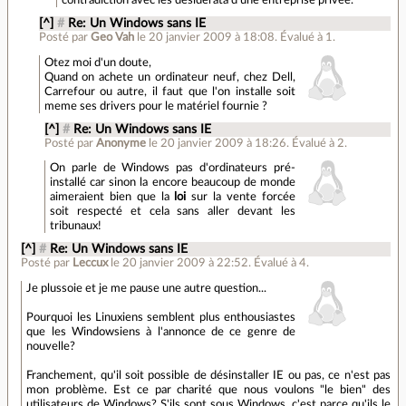
[^]
#
Re: Un Windows sans IE
Posté par
Geo Vah
le 20 janvier 2009 à 18:08
.
Évalué à
1
.
Otez moi d'un doute,
Quand on achete un ordinateur neuf, chez Dell,
Carrefour ou autre, il faut que l'on installe soit
meme ses drivers pour le matériel fournie ?
[^]
#
Re: Un Windows sans IE
Posté par
Anonyme
le 20 janvier 2009 à 18:26
.
Évalué à
2
.
On parle de Windows pas d'ordinateurs pré-
installé car sinon la encore beaucoup de monde
aimeraient bien que la
loi
sur la vente forcée
soit respecté et cela sans aller devant les
tribunaux!
[^]
#
Re: Un Windows sans IE
Posté par
Leccux
le 20 janvier 2009 à 22:52
.
Évalué à
4
.
Je plussoie et je me pause une autre question...
Pourquoi les Linuxiens semblent plus enthousiastes
que les Windowsiens à l'annonce de ce genre de
nouvelle?
Franchement, qu'il soit possible de désinstaller IE ou pas, ce n'est pas
mon problème. Est ce par charité que nous voulons "le bien" des
utilisateurs de Windows? S'ils sont sous Windows, c'est parce qu'ils le