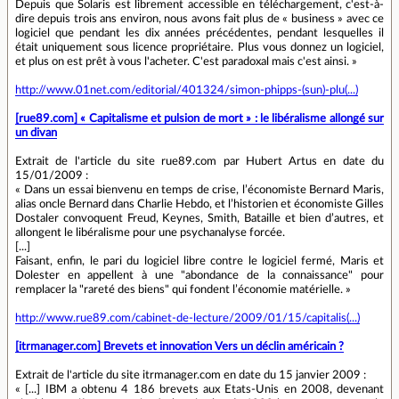
Depuis que Solaris est librement accessible en téléchargement, c'est-à-
dire depuis trois ans environ, nous avons fait plus de « business » avec ce
logiciel que pendant les dix années précédentes, pendant lesquelles il
était uniquement sous licence propriétaire. Plus vous donnez un logiciel,
et plus on est prêt à vous l'acheter. C'est paradoxal mais c'est ainsi. »
http://www.01net.com/editorial/401324/simon-phipps-(sun)-plu(...)
[rue89.com] « Capitalisme et pulsion de mort » : le libéralisme allongé sur
un divan
Extrait de l'article du site rue89.com par Hubert Artus en date du
15/01/2009 :
« Dans un essai bienvenu en temps de crise, l’économiste Bernard Maris,
alias oncle Bernard dans Charlie Hebdo, et l’historien et économiste Gilles
Dostaler convoquent Freud, Keynes, Smith, Bataille et bien d’autres, et
allongent le libéralisme pour une psychanalyse forcée.
[...]
Faisant, enfin, le pari du logiciel libre contre le logiciel fermé, Maris et
Dolester en appellent à une "abondance de la connaissance" pour
remplacer la "rareté des biens" qui fondent l’économie matérielle. »
http://www.rue89.com/cabinet-de-lecture/2009/01/15/capitalis(...)
[itrmanager.com] Brevets et innovation Vers un déclin américain ?
Extrait de l'article du site itrmanager.com en date du 15 janvier 2009 :
« [...] IBM a obtenu 4 186 brevets aux Etats-Unis en 2008, devenant