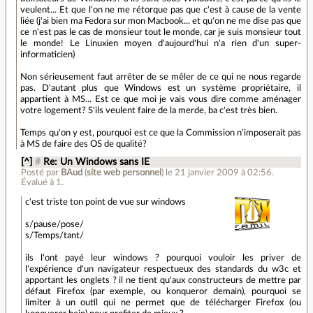
veulent... Et que l'on ne me rétorque pas que c'est à cause de la vente
liée (j'ai bien ma Fedora sur mon Macbook... et qu'on ne me dise pas que
ce n'est pas le cas de monsieur tout le monde, car je suis monsieur tout
le monde! Le Linuxien moyen d'aujourd'hui n'a rien d'un super-
informaticien)
Non sérieusement faut arrêter de se mêler de ce qui ne nous regarde
pas. D'autant plus que Windows est un système propriétaire, il
appartient à MS... Est ce que moi je vais vous dire comme aménager
votre logement? S'ils veulent faire de la merde, ba c'est très bien.
Temps qu'on y est, pourquoi est ce que la Commission n'imposerait pas
à MS de faire des OS de qualité?
[^]
#
Re: Un Windows sans IE
Posté par
BAud
(
site web personnel
)
le 21 janvier 2009 à 02:56
.
Évalué à
1
.
c'est triste ton point de vue sur windows
s/pause/pose/
s/Temps/tant/
ils l'ont payé leur windows ? pourquoi vouloir les priver de
l'expérience d'un navigateur respectueux des standards du w3c et
apportant les onglets ? il ne tient qu'aux constructeurs de mettre par
défaut Firefox (par exemple, ou konqueror demain), pourquoi se
limiter à un outil qui ne permet que de télécharger Firefox (ou