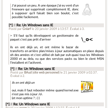
J'ai poussé un peu. A une époque j'ai eu vent d'un
freeware qui supprimait complètement IE, donc
à supposer qu'il faisait bien son boulot, c'est
possible facilement.
[^]
#
Re: Un Windows sans IE
Posté par
Gniarf
le 20 janvier 2009 à 13:57
.
Évalué à
3
.
> S'il faut qu'ils développent un gestionnaire de
paquet c'est pas prêt d'arriver
ils en ont déjà un, et ont même le bazar de
transferts en arrière plan/mises à jour automatiques en place depuis
oh des années et c'est utilisé oh bah par euh quasi tous les Windows
2000 et au dela, vu que des services packs ou bien le clent MSN
l'installent et l'activent.
[^]
#
Re: Un Windows sans IE
Posté par
BAud
(
site web personnel
)
le 21 janvier 2009 à 02:37
.
Évalué à
2
.
ils en ont déjà un
oui, mais il faut rebooter même quand kernel.exe
n'est pas mis à jour /o\
(et mon uptime ? ;-) )
[^]
#
Re: Un Windows sans IE
Posté par
goom
le 20 janvier 2009 à 12:22
.
Évalué à
5
.