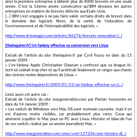
ainsi la première entreprise à obtenir plus de 4000 brevets en une seule
année. C'est la 16ème année consécutive qu'IBM devance les autres
entreprises en matière de brevets délivrés aux Etats-Unis.
[...] IBM s'est engagée à ne pas faire valoir certains droits de brevet dans
le domaine des logiciels libres, de la santé, de l'éducation, de
l'environnement et de l'interopérabilité des logiciels. »
http://www.itrmanager.com/articles/86276/brevets-innovation-(...)
[theinquirer.fr] Un fanboy effectue sa conversion vers Linux
Extrait de l'article du site theinquirer.fr par Cyril Fussy en date du 15
janvier 2009 :
« L’ex-fanboy Apple Christopher Dawson a confessé que sa drogue hi-
tech lui coûtait trop cher et qu’il préférait finalement se ranger aux chants
des sirènes moins dépensières de Linux. »
http://www.theinquirer.fr/2009/01/15/un-fanboy-effectue-sa-c(...)
Lisez aussi cet autre cas :
Extrait de l'article du site macgeneration.com par Florian Innocente en
date du 14 Janvier 2009 :
« Les switch de Windows vers Mac OS sont monnaie courante, mais il en
est d'autres moins visibles, car probablement plus rares. Ceux qui
amènent à quitter le Mac pour un PC avec Linux. Histoire et bilan de l'un
de ces switch, réalisé par un ancien journaliste Mac. »
http://www.macgeneration.com/unes/voir/127236/une-histoire-d(...)