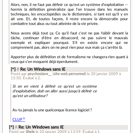
Alors, non, il ne faut pas définir ce qu'est un système d'exploitation --
hormis la définition généraliste que l'on trouve dans les manuels
techniques, les encyclopédies ou le dictionnaire, si tant est qu'il y en
ait une. Et, de toutes façons, il reste encore la démocratie pour
combattre tout abus ou tout atteinte de la vie privée.
Nous avons déjà tout ça. Ce qu'il faut c'est ne pas faiblir devant la
tâche, continuer d'être en désaccord, ne pas suivre le mauvais
exemple et expliquer pourquoi. S'il en existe encore qui ne
comprennent pas, alors on ne peut rien pour eux mais ça s'arrête là.
Apporter plus de définition et de formalisme ne changera rien quant à
ceux qui s'en moquent déjà éperdument.
[^]
#
Re: Un Windows sans IE
Posté par
psychoslave__
(
site web personnel
)
le 20 janvier 2009 à
15:50
.
Évalué à
2
.
Si on en vient à définir ce qu'est un système
d'exploitation, doit-on aller aussi jusqu'à définir ce
qu'est un utilisateur?
As-tu jamais lu une quelconque licence logiciel ?
CLUF
[^]
#
Re: Un Windows sans IE
Posté par
jihele
le 20 janvier 2009 à 13:59
.
Évalué à
1
.