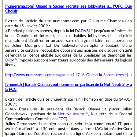
[numerama.com] Quand la Sacem recrute ses lobbyistes à... l'UFC Que
Choisir
Extrait de l'article du site numerama.com par Guillaume Champeau en
date du 15 Janvier 2009 :
« Pendant plusieurs années, depuis la loi
DADVSI
jusqu'aux prémices de
la loi Création et Internet, les plus habiles lobbyistes de l'industrie
musicale ont dû affronter un adversaire d'un grand talent en la personne
de Julien Dourgnon. [...] Un lobbyiste d'un aplomb épatant, d'une
agressivité cordiale, redoutable opposant aux maisons de disques lorsqu'il
défendait la licence globale aux côtés de la Spedidam ou démontait les
DRM
imposés aux consommateurs aux côtés des défenseurs du logiciel
libre »
http://www.numerama.com/magazine/11716-Quand-la-Sacem-recrut(...)
[vnunet.fr] Barack Obama veut nommer un partisan de la Net Neutrality à
la FCC
Extrait de l'article du site vnunet.fr par Iain Thomson en date du 14-01-
2009 :
« Aux Etats-Unis, le président élu Barack Obama va placer Julius
Genachowski, partisan de la
Net Neutrality
, à la tête de la Federal
Communications Commission (FCC).
Julius Genachowski est bien connu au sein de la communauté IT, pour
avoir été affecté à différents postes dans la firme IAC/InterActiveCorp
(propriétaire de l'outil de recherche en ligne Ask.com notamment). Il a