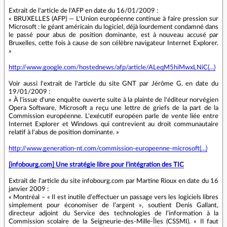
Extrait de l'article de l'AFP en date du 16/01/2009 :
« BRUXELLES (AFP) — L'Union européenne continue à faire pression sur
Microsoft : le géant américain du logiciel, déjà lourdement condamné dans
le passé pour abus de position dominante, est à nouveau accusé par
Bruxelles, cette fois à cause de son célèbre navigateur Internet Explorer.
»
http://www.google.com/hostednews/afp/article/ALeqM5hiMwxLNiC(...)
Voir aussi l'extrait de l'article du site GNT par Jérôme G. en date du
19/01/2009 :
« À l'issue d'une enquête ouverte suite à la plainte de l'éditeur norvégien
Opera Software, Microsoft a reçu une lettre de griefs de la part de la
Commission européenne. L'exécutif européen parle de vente liée entre
Internet Explorer et Windows qui contrevient au droit communautaire
relatif à l'abus de position dominante. »
http://www.generation-nt.com/commission-europeenne-microsoft(...)
[infobourg.com] Une stratégie libre pour l’intégration des TIC
Extrait de l'article du site infobourg.com par Martine Rioux en date du 16
janvier 2009 :
« Montréal – « Il est inutile d’effectuer un passage vers les logiciels libres
simplement pour économiser de l’argent », soutient Denis Gallant,
directeur adjoint du Service des technologies de l’information à la
Commission scolaire de la Seigneurie-des-Mille-Îles (CSSMI). « Il faut