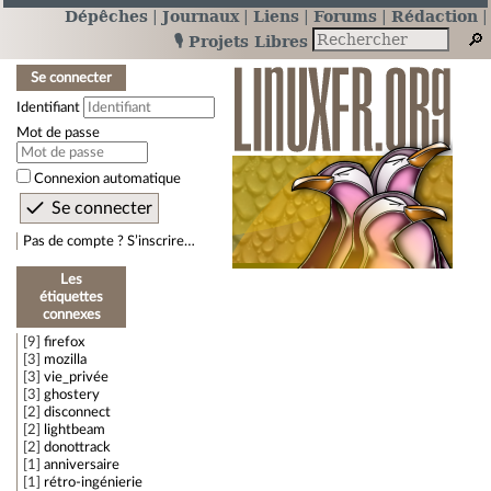
Dépêches
Journaux
Liens
Forums
Rédaction
🎙️ Projets Libres
Se connecter
Identifiant
Mot de passe
Connexion automatique
Pas de compte ? S’inscrire…
Les
étiquettes
connexes
9
firefox
3
mozilla
3
vie_privée
3
ghostery
2
disconnect
2
lightbeam
2
donottrack
1
anniversaire
1
rétro-ingénierie