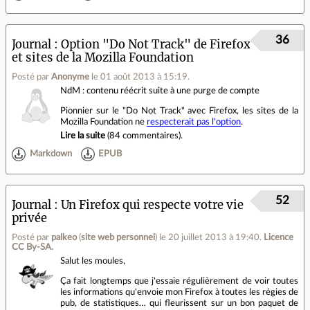
36
Journal
Option "Do Not Track" de Firefox
et sites de la Mozilla Foundation
Posté par
Anonyme
le 01 août 2013 à 15:19
.
NdM : contenu réécrit suite à une purge de compte
Pionnier sur le "Do Not Track" avec Firefox, les sites de la
Mozilla Foundation ne
respecterait pas l'option
.
Lire la suite
(
84 commentaires
).
Markdown
EPUB
52
Journal
Un Firefox qui respecte votre vie
privée
Posté par
palkeo
(
site web personnel
)
le 20 juillet 2013 à 19:40
.
Licence
CC By‑SA.
Salut les moules,
Ça fait longtemps que j'essaie régulièrement de voir toutes
les informations qu'envoie mon Firefox à toutes les régies de
pub, de statistiques… qui fleurissent sur un bon paquet de