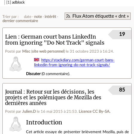
1
adblock
Flux Atom étiquette « dnt »
Trier par :
date
note
intérêt
dernier commentaire
19
Lien
German court bans LinkedIn
from ignoring "Do Not Track" signals
Posté par
Misc
(
site web personnel
)
le 31 octobre 2023 à 16:24
.
https://stackdiary.com/german-court-bans-
linkedin-from-ignoring-do-not-track-signals/
Discuter
(
0 commentaire
).
85
Journal
Retour sur les décisions, les
projets et les polémiques de Mozilla des
dernières années
Posté par
Julien.D
le 16 mai 2015 à 21:53
.
Licence CC By‑SA.
Introduction
Cet article essaye de présenter brièvement Mozilla, puis de