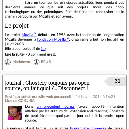
faire un tour sur les principales actualités liées pendant ces
dernières années, ce que soit des projets lancés, des choix
technologiques ou des polémiques. Puis de faire une conclusion sur le
chemin parcouru par Mozilla et son avenir.
Le projet
Le projet
Mozilla
débute en 1998 avec la fondation de l'organisation
Mozilla devenue la
fondation Mozilla
, organisme à but non lucratif en
juillet 2003.
Elle a pour objectif de
(…)
Lire la suite
(
70 commentaires
).
Markdown
EPUB
31
Journal
Ghostery toujours pas open
source, on fait quoi ?... Disconnect !
Posté par
antistress
(
site web personnel
)
le 24 janvier 2014 à 16:21
.
Licence CC By‑SA.
Dans
un précédent journal
j'avais rapporté l'intention
affichée par les auteurs de l'extension anti-tracking Ghostery
de peut-être pourquoi pas un jour qui sait la rendre open
source.
Je pense qu'il est temps, un an après
la première promesse
de passer