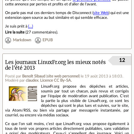
cette annonce par pertes et profits et d'aller de l'avant.
On parle pas mal ces derniers temps de Disconnect (
site Web
) qui est une
extension open source au but similaire et qui semble efficace.
Je suis prêt à
(…)
Lire la suite
(
27 commentaires
).
Markdown
EPUB
12
Les journaux LinuxFr.org les mieux notés
de l'été 2013
Posté par
Benoît Sibaud
(
site web personnel
)
le 19 août 2013 à 18:03
.
Modéré par
claudex
.
Licence CC By‑SA.
LinuxFr.org propose des dépêches et articles,
soumis par tout un chacun, puis revus et corrigés
par l'équipe de modération avant publication. C'est
la partie la plus visible de LinuxFr.org, ce sont les
dépêches qui sont le plus lues et suivies, sur le site,
via Atom/RSS, ou bien via partage par messagerie instantanée, par
courriel, ou encore via médias sociaux.
Ce que l’on sait moins, c’est que LinuxFr.org vous propose également à
tous de tenir vos propres articles directement publiables, sans validation
a priori
des modérateurs. Ceux-ci s'appellent des journaux. Voici un