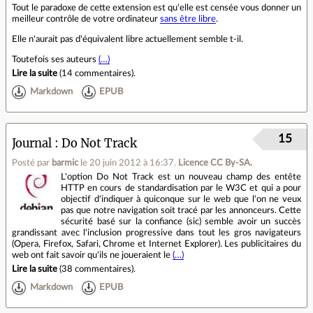
Tout le paradoxe de cette extension est qu'elle est censée vous donner un
meilleur contrôle de votre ordinateur
sans être libre
.
Elle n'aurait pas d'équivalent libre actuellement semble t-il.
Toutefois ses auteurs
(…)
Lire la suite
(
14 commentaires
).
Markdown
EPUB
15
Journal
Do Not Track
Posté par
barmic
le 20 juin 2012 à 16:37
.
Licence CC By‑SA.
L'option Do Not Track est un nouveau champ des entête
HTTP en cours de standardisation par le W3C et qui a pour
objectif d'indiquer à quiconque sur le web que l'on ne veux
pas que notre navigation soit tracé par les annonceurs. Cette
sécurité basé sur la confiance (sic) semble avoir un succès
grandissant avec l'inclusion progressive dans tout les gros navigateurs
(Opera, Firefox, Safari, Chrome et Internet Explorer). Les publicitaires du
web ont fait savoir qu'ils ne joueraient le
(…)
Lire la suite
(
38 commentaires
).
Markdown
EPUB