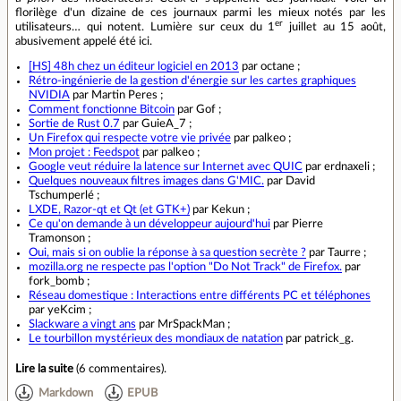
florilège d'un dizaine de ces journaux parmi les mieux notés par les
er
utilisateurs… qui notent. Lumière sur ceux du 1
juillet au 15 août,
abusivement appelé été ici.
[HS] 48h chez un éditeur logiciel en 2013
par octane ;
Rétro-ingénierie de la gestion d'énergie sur les cartes graphiques
NVIDIA
par Martin Peres ;
Comment fonctionne Bitcoin
par Gof ;
Sortie de Rust 0.7
par GuieA_7 ;
Un Firefox qui respecte votre vie privée
par palkeo ;
Mon projet : Feedspot
par palkeo ;
Google veut réduire la latence sur Internet avec QUIC
par erdnaxeli ;
Quelques nouveaux filtres images dans G'MIC.
par David
Tschumperlé ;
LXDE, Razor-qt et Qt (et GTK+)
par Kekun ;
Ce qu'on demande à un développeur aujourd'hui
par Pierre
Tramonson ;
Oui, mais si on oublie la réponse à sa question secrète ?
par Taurre ;
mozilla.org ne respecte pas l'option "Do Not Track" de Firefox.
par
fork_bomb ;
Réseau domestique : Interactions entre différents PC et téléphones
par yeKcim ;
Slackware a vingt ans
par MrSpackMan ;
Le tourbillon mystérieux des mondiaux de natation
par patrick_g.
Lire la suite
(
6 commentaires
).
Markdown
EPUB