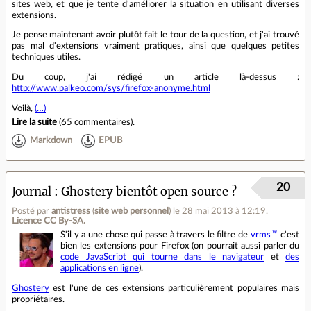
sites web, et que je tente d'améliorer la situation en utilisant diverses
extensions.
Je pense maintenant avoir plutôt fait le tour de la question, et j'ai trouvé
pas mal d'extensions vraiment pratiques, ainsi que quelques petites
techniques utiles.
Du coup, j'ai rédigé un article là-dessus :
http://www.palkeo.com/sys/firefox-anonyme.html
Voilà,
(…)
Lire la suite
(
65 commentaires
).
Markdown
EPUB
20
Journal
Ghostery bientôt open source ?
Posté par
antistress
(
site web personnel
)
le 28 mai 2013 à 12:19
.
Licence CC By‑SA.
S'il y a une chose qui passe à travers le filtre de
vrms
c'est
bien les extensions pour Firefox (on pourrait aussi parler du
code JavaScript qui tourne dans le navigateur
et
des
applications en ligne
).
Ghostery
est l'une de ces extensions particulièrement populaires mais
propriétaires.