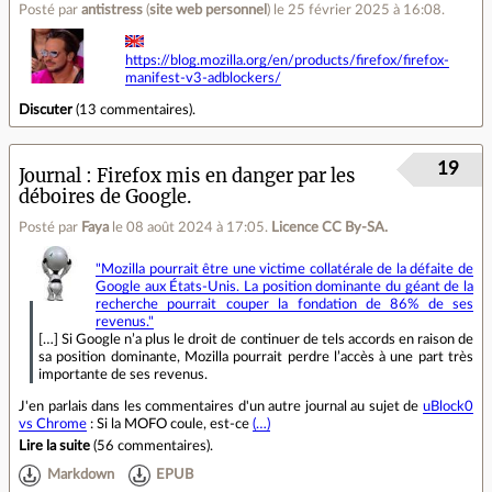
Posté par
antistress
(
site web personnel
)
le 25 février 2025 à 16:08
.
https://blog.mozilla.org/en/products/firefox/firefox-
manifest-v3-adblockers/
Discuter
(
13 commentaires
).
19
Journal
Firefox mis en danger par les
déboires de Google.
Posté par
Faya
le 08 août 2024 à 17:05
.
Licence CC By‑SA.
"Mozilla pourrait être une victime collatérale de la défaite de
Google aux États-Unis. La position dominante du géant de la
recherche pourrait couper la fondation de 86% de ses
revenus."
[…] Si Google n’a plus le droit de continuer de tels accords en raison de
sa position dominante, Mozilla pourrait perdre l’accès à une part très
importante de ses revenus.
J'en parlais dans les commentaires d'un autre journal au sujet de
uBlock0
vs Chrome
: Si la MOFO coule, est-ce
(…)
Lire la suite
(
56 commentaires
).
Markdown
EPUB