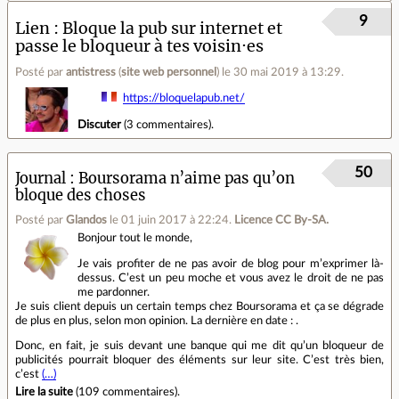
9
Lien
Bloque la pub sur internet et
passe le bloqueur à tes voisin·es
Posté par
antistress
(
site web personnel
)
le 30 mai 2019 à 13:29
.
https://bloquelapub.net/
Discuter
(
3 commentaires
).
50
Journal
Boursorama n’aime pas qu’on
bloque des choses
Posté par
Glandos
le 01 juin 2017 à 22:24
.
Licence CC By‑SA.
Bonjour tout le monde,
Je vais profiter de ne pas avoir de blog pour m’exprimer là‐
dessus. C’est un peu moche et vous avez le droit de ne pas
me pardonner.
Je suis client depuis un certain temps chez Boursorama et ça se dégrade
de plus en plus, selon mon opinion. La dernière en date : .
Donc, en fait, je suis devant une banque qui me dit qu’un bloqueur de
publicités pourrait bloquer des éléments sur leur site. C’est très bien,
c’est
(…)
Lire la suite
(
109 commentaires
).