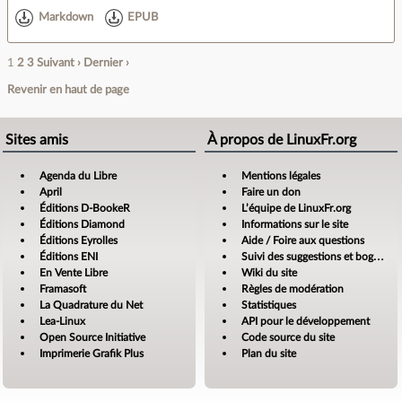
Markdown
EPUB
1
2
3
Suivant ›
Dernier ›
Revenir en haut de page
Sites amis
À propos de LinuxFr.org
Agenda du Libre
Mentions légales
April
Faire un don
Éditions D-BookeR
L’équipe de LinuxFr.org
Éditions Diamond
Informations sur le site
Éditions Eyrolles
Aide / Foire aux questions
Éditions ENI
Suivi des suggestions et bogues
En Vente Libre
Wiki du site
Framasoft
Règles de modération
La Quadrature du Net
Statistiques
Lea-Linux
API pour le développement
Open Source Initiative
Code source du site
Imprimerie Grafik Plus
Plan du site