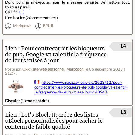
Donc bon, je m'exécute, mais le message persiste. Je nettoie tout,
toujours pareil.
Ça a fini
(…)
Lire la suite
(
20 commentaires
).
Markdown
EPUB
14
Lien
Pour contrecarrer les bloqueurs
de pub, Google va ralentir la fréquence
de leurs mises à jour
Posté par
Okki
(
site web personnel
,
Mastodon
)
le 06 décembre 2023 à
21:07
.
https://www.macg.co/logiciels/2023/12/pour-
contrecarrer-les-bloqueurs-de-pub-google-va-ralentir-
la-frequence-de-leurs-mises-jour-140943
Discuter
(
1 commentaire
).
13
Lien
Let's Block It: créez des listes
uBlock personnalisées pour cacher le
contenu de faible qualité