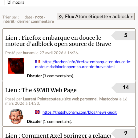
2
mozilla
Flux Atom étiquette « adblock »
Trier par :
date
note
intérêt
dernier commentaire
5
Lien
Firefox embarque en douce le
moteur d'adblock open source de Brave
Posté par
bunam
le 27 avril 2026 à 16:26
.
https://korben.info/firefox-embarque-en-douce-le-
moteur-dadblock-open-source-de-brave.html
Discuter
(
3 commentaires
).
14
Lien
The 49MB Web Page
Posté par
Laurent Pointecouteau
(
site web personnel
,
Mastodon
)
le 16
mars 2026 à 14:33
.
https://thatshubham.com/blog/news-audit
Discuter
(
1 commentaire
).
9
Lien
Comment Axel Springer a relancé