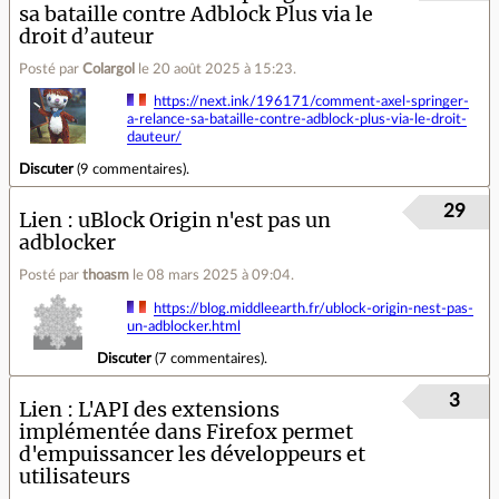
sa bataille contre Adblock Plus via le
droit d’auteur
Posté par
Colargol
le 20 août 2025 à 15:23
.
https://next.ink/196171/comment-axel-springer-
a-relance-sa-bataille-contre-adblock-plus-via-le-droit-
dauteur/
Discuter
(
9 commentaires
).
29
Lien
uBlock Origin n'est pas un
adblocker
Posté par
thoasm
le 08 mars 2025 à 09:04
.
https://blog.middleearth.fr/ublock-origin-nest-pas-
un-adblocker.html
Discuter
(
7 commentaires
).
3
Lien
L'API des extensions
implémentée dans Firefox permet
d'empuissancer les développeurs et
utilisateurs