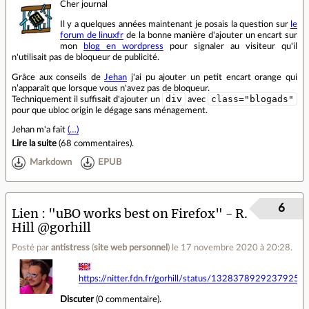
Cher journal
Il y a quelques années maintenant je posais la question sur
le
forum de linuxfr
de la bonne manière d'ajouter un encart sur
mon
blog en wordpress
pour signaler au visiteur qu'il
n'utilisait pas de bloqueur de publicité.
Grâce aux conseils de
Jehan
j'ai pu ajouter un petit encart orange qui
n’apparaît que lorsque vous n'avez pas de bloqueur.
div
class="blogads"
Techniquement il suffisait d'ajouter un
avec
pour que ubloc origin le dégage sans ménagement.
Jehan m'a fait
(…)
Lire la suite
(
68 commentaires
).
Markdown
EPUB
6
Lien
"uBO works best on Firefox" - R.
Hill @gorhill
Posté par
antistress
(
site web personnel
)
le 17 novembre 2020 à 20:28
.
https://nitter.fdn.fr/gorhill/status/1328378929237925
Discuter
(
0 commentaire
).