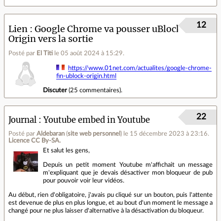
12
Lien
Google Chrome va pousser uBlock
Origin vers la sortie
Posté par
El Titi
le 05 août 2024 à 15:29
.
https://www.01net.com/actualites/google-chrome-
fin-ublock-origin.html
Discuter
(
25 commentaires
).
22
Journal
Youtube embed in Youtube
Posté par
Aldebaran
(
site web personnel
)
le 15 décembre 2023 à 23:16
.
Licence CC By‑SA.
Et salut les gens,
Depuis un petit moment Youtube m'affichait un message
m'expliquant que je devais désactiver mon bloqueur de pub
pour pouvoir voir leur vidéos.
Au début, rien d'obligatoire, j'avais pu cliqué sur un bouton, puis l'attente
est devenue de plus en plus longue, et au bout d'un moment le message a
changé pour ne plus laisser d'alternative à la désactivation du bloqueur.