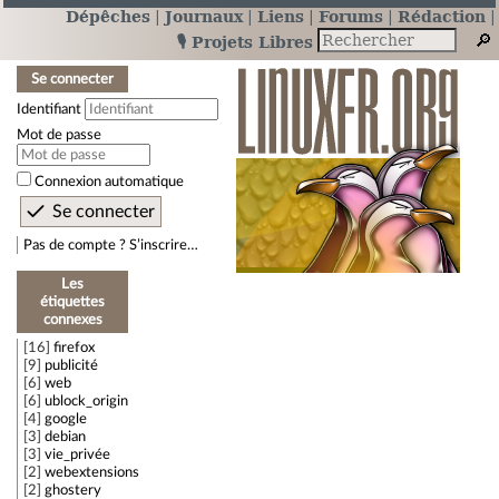
Dépêches
Journaux
Liens
Forums
Rédaction
🎙️ Projets Libres
Se connecter
Identifiant
Mot de passe
Connexion automatique
Pas de compte ? S’inscrire…
Les
étiquettes
connexes
16
firefox
9
publicité
6
web
6
ublock_origin
4
google
3
debian
3
vie_privée
2
webextensions
2
ghostery