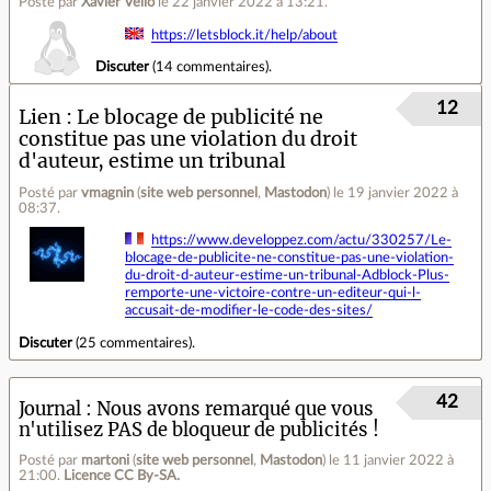
Posté par
Xavier Vello
le 22 janvier 2022 à 13:21
.
https://letsblock.it/help/about
Discuter
(
14 commentaires
).
12
Lien
Le blocage de publicité ne
constitue pas une violation du droit
d'auteur, estime un tribunal
Posté par
vmagnin
(
site web personnel
,
Mastodon
)
le 19 janvier 2022 à
08:37
.
https://www.developpez.com/actu/330257/Le-
blocage-de-publicite-ne-constitue-pas-une-violation-
du-droit-d-auteur-estime-un-tribunal-Adblock-Plus-
remporte-une-victoire-contre-un-editeur-qui-l-
accusait-de-modifier-le-code-des-sites/
Discuter
(
25 commentaires
).
42
Journal
Nous avons remarqué que vous
n'utilisez PAS de bloqueur de publicités !
Posté par
martoni
(
site web personnel
,
Mastodon
)
le 11 janvier 2022 à
21:00
.
Licence CC By‑SA.