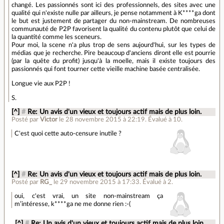
changé. Les passionnés sont ici des professionnels, des sites avec une
qualité qui n'existe nulle par ailleurs, je pense notamment à K****ga dont
le but est justement de partager du non-mainstream. De nombreuses
communauté de P2P favorisent la qualité du contenu plutôt que celui de
la quantité comme les sceneurs.
Pour moi, la scene n'a plus trop de sens aujourd'hui, sur les types de
médias que je recherche. Pire beaucoup d'anciens diront elle est pourrie
(par la quête du profit) jusqu'à la moelle, mais il existe toujours des
passionnés qui font tourner cette vieille machine basée centralisée.
Longue vie aux P2P !
S.
[^]
#
Re: Un avis d'un vieux et toujours actif mais de plus loin.
Posté par
Victor
le 28 novembre 2015 à 22:19
.
Évalué à
10
.
C'est quoi cette auto-censure inutile ?
[^]
#
Re: Un avis d'un vieux et toujours actif mais de plus loin.
Posté par
RG_
le 29 novembre 2015 à 17:33
.
Évalué à
2
.
oui, c'est vrai, un site non-mainstream ça
m’intéresse, k****ga ne me donne rien :-(
[^]
#
Re: Un avis d'un vieux et toujours actif mais de plus loin.