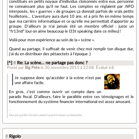
constitués en petits noyaux d'individus cloisonnés entre eux, personne
ne connaissant plus qu'il ne faut. Les comptes se réglaient par .NFO
interposés, les « guerres » de groupes ça donnait parfois de vrais petits
feuilletons… L'aventure aura duré 10 ans, et a pris fin en même temps
que ma carrière informatique et ce qu'elle me permettait d'apporter au
groupe. D'ailleurs je n'ai jamais été un membre officiel : juste un
"fr13nd" (oui on aime beaucoup le l33t speaking dans ce milieu) !
Voilà pour mon expérience au sein de la « scène ».
Quand au partage, il suffisait de venir chez moi remplir ton disque dur,
j'ai du en distribuer des pétaoctets à l'époque ;)
[^]
#
Re: La scène… ne partage pas donc ?
Posté par
Big Pete
le 30 novembre 2015 à 22:08
.
Évalué à
8
.
Je suppose donc qu’accéder à la scène n’est pas
une affaire facile.
En gros, c'est comme ouvrir un compte dans un
paradis fiscal. D'ailleurs, faire le parallèle entre ces témoignages et le
fonctionnement du système financier international est assez amusant.
Faut pas gonfler Gérard Lambert quand il répare sa mobylette.
#
Rigolo