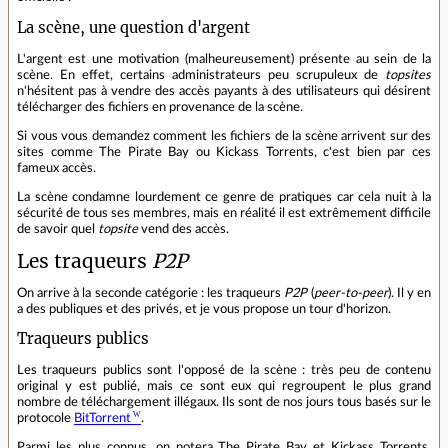
La scène, une question d'argent
L'argent est une motivation (malheureusement) présente au sein de la
scène. En effet, certains administrateurs peu scrupuleux de
topsites
n'hésitent pas à vendre des accès payants à des utilisateurs qui désirent
télécharger des fichiers en provenance de la scène.
Si vous vous demandez comment les fichiers de la scène arrivent sur des
sites comme The Pirate Bay ou Kickass Torrents, c'est bien par ces
fameux accès.
La scène condamne lourdement ce genre de pratiques car cela nuit à la
sécurité de tous ses membres, mais en réalité il est extrêmement difficile
de savoir quel
topsite
vend des accès.
Les traqueurs
P2P
On arrive à la seconde catégorie : les traqueurs
P2P
(
peer-to-peer
). Il y en
a des publiques et des privés, et je vous propose un tour d'horizon.
Traqueurs publics
Les traqueurs publics sont l'opposé de la scène : très peu de contenu
original y est publié, mais ce sont eux qui regroupent le plus grand
nombre de téléchargement illégaux. Ils sont de nos jours tous basés sur le
protocole
BitTorrent
.
Parmi les plus connus, on notera The Pirate Bay et Kickass Torrents.