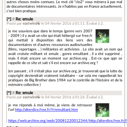
autres choses moins connues. Le mot clé "clo2" vous mènera à pas mal
de documentaires intéressants. Je n'habites pas en France actuellement,
c'est bien pratique.
[^]
#
Re: emule
Posté par
eastwind☯
le 04 février 2016 à 01:11
.
Évalué à
2
.
je me souviens que dans le temps (genre vers 2007
- 2009 ) il y avait un site qui était hébergé sur free.fr
qui mettait à disposition des liens vers des
documentaires et d'autres ressources audiovisuelles
(films, reportages .. ) militantes et activistes . Le site avait un nom qui
avait croisée militant et emule , genre emulitant , il a été supprimé ,
mais il était encore un moment sur archive.org . Est-ce que qqn se
rappelle de ce site et sait s'il est encore sur archive.org ?
(en passant , s'il n'était plus sur archive.org, je trouverait que la lutte du
copyright deviendrait vraiment totalitaire - car cela me rappellerait les
pratiques de Big Brother dans 1984 sur le contrôle de l'histoire et de la
mémoire collective )
[^]
#
Re: emule
Posté par
eastwind☯
le 04 février 2016 à 01:26
.
Évalué à
2
.
je me réponds à moi même, je viens de retrouver
l'url
http://alterdivx.free.fr/fr/emulitant.htm
https://web.archive.org/web/20081220012344/http://alterdivx.free.fr/f