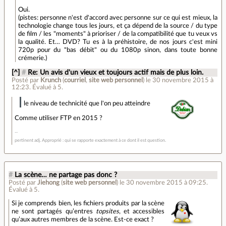
Oui.
(pistes: personne n'est d'accord avec personne sur ce qui est mieux, la
technologie change tous les jours, et ça dépend de la source / du type
de film / les "moments" à prioriser / de la compatibilité que tu veux vs
la qualité. Et… DVD? Tu es à la préhistoire, de nos jours c'est mini
720p pour du "bas débit" ou du 1080p sinon, dans toute bonne
crémerie.)
[^]
#
Re: Un avis d'un vieux et toujours actif mais de plus loin.
Posté par
Krunch
(
courriel
,
site web personnel
)
le 30 novembre 2015 à
12:23
.
Évalué à
5
.
le niveau de technicité que l'on peu atteindre
Comme utiliser FTP en 2015 ?
pertinent adj. Approprié : qui se rapporte exactement à ce dont il est question.
#
La scène… ne partage pas donc ?
Posté par
Jiehong
(
site web personnel
)
le 30 novembre 2015 à 09:25
.
Évalué à
5
.
Si je comprends bien, les fichiers produits par la scène
ne sont partagés qu’entres
topsites
, et accessibles
qu’aux autres membres de la scène. Est-ce exact ?