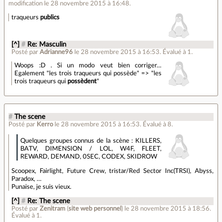
modification le 28 novembre 2015 à 16:48.
traqueurs
publics
[^]
#
Re: Masculin
Posté par
Adrianne96
le 28 novembre 2015 à 16:53
.
Évalué à
1
.
Woops :D . Si un modo veut bien corriger…
Egalement "les trois traqueurs qui possède" => "les
trois traqueurs qui
possèdent
"
#
The scene
Posté par
Kerro
le 28 novembre 2015 à 16:53
.
Évalué à
8
.
Quelques groupes connus de la scène : KILLERS,
BATV, DIMENSION / LOL, W4F, FLEET,
REWARD, DEMAND, 0SEC, CODEX, SKIDROW
Scoopex, Fairlight, Future Crew, tristar/Red Sector Inc(TRSI), Abyss,
Paradox, …
Punaise, je suis vieux.
[^]
#
Re: The scene
Posté par
Zenitram
(
site web personnel
)
le 28 novembre 2015 à 18:56
.
Évalué à
1
.