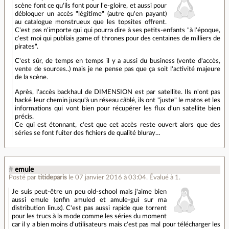
scène font ce qu'ils font pour l'e-gloire, et aussi pour
débloquer un accès "légitime" (autre qu'en payant)
au catalogue monstrueux que les topsites offrent.
C'est pas n'importe qui qui pourra dire à ses petits-enfants "à l'époque,
c'est moi qui publiais game of thrones pour des centaines de milliers de
pirates".
C'est sûr, de temps en temps il y a aussi du business (vente d'accès,
vente de sources..) mais je ne pense pas que ça soit l'activité majeure
de la scène.
Après, l'accès backhaul de DIMENSION est par satellite. Ils n'ont pas
hacké leur chemin jusqu'à un réseau câblé, ils ont "juste" le matos et les
informations qui vont bien pour récupérer les flux d'un satellite bien
précis.
Ce qui est étonnant, c'est que cet accès reste ouvert alors que des
séries se font fuiter des fichiers de qualité bluray…
#
emule
Posté par
titideparis
le 07 janvier 2016 à 03:04
.
Évalué à
1
.
Je suis peut-être un peu old-school mais j'aime bien
aussi emule (enfin amuled et amule-gui sur ma
distribution linux). C'est pas aussi rapide que torrent
pour les trucs à la mode comme les séries du moment
car il y a bien moins d'utilisateurs mais c'est pas mal pour télécharger les