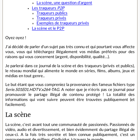
La scène, une question d'argent
Les traqueurs
P2P
Traqueurs publics
Traqueurs privés
Exemples de traqueurs privés
La scène et le P2P
Oyez oyez !
J'ai décidé de parler d'un sujet pas très connu et qui pourtant vous affecte
vous, vous qui téléchargez illégalement vos médias préférés pour des
raisons qui vous concernent (argent, disponibilité, qualité…).
Je parlerai dans ce journal de la scène et des traqueurs (privés et publics),
le réseau mondial qui alimente le monde en séries, films, albums, jeux et
médias en tout genre..
Le but étant que vous compreniez la provenance des fameux fichiers type
Serie.S01E01.HDTV.x264-TAG
. A noter que je n'écris pas ce journal pour
promouvoir le partage illégal de contenu protégé ! La totalité des
informations qui vont suivre peuvent être trouvées publiquement (et
facilement).
La scène
La scène, c'est avant tout une communauté de passionnés. Passionnés de
vidéo, audio et divertissement, et bien évidemment du partage illégal de
ceux-ci. A la fois très secrète et bien connue publiquement, c'est un
regroupement de milliers d'individus à travers le monde.