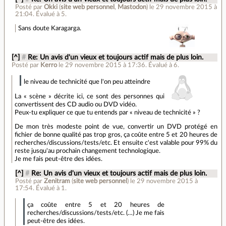
Posté par
Okki
(
site web personnel
,
Mastodon
)
le 29 novembre 2015 à
21:04
.
Évalué à
5
.
Sans doute Karagarga.
[^]
#
Re: Un avis d'un vieux et toujours actif mais de plus loin.
Posté par
Kerro
le 29 novembre 2015 à 17:36
.
Évalué à
6
.
le niveau de technicité que l'on peu atteindre
La « scène » décrite ici, ce sont des personnes qui
convertissent des CD audio ou DVD vidéo.
Peux-tu expliquer ce que tu entends par « niveau de technicité » ?
De mon très modeste point de vue, convertir un DVD protégé en
fichier de bonne qualité pas trop gros, ça coûte entre 5 et 20 heures de
recherches/discussions/tests/etc. Et ensuite c'est valable pour 99% du
reste jusqu'au prochain changement technologique.
Je me fais peut-être des idées.
[^]
#
Re: Un avis d'un vieux et toujours actif mais de plus loin.
Posté par
Zenitram
(
site web personnel
)
le 29 novembre 2015 à
17:54
.
Évalué à
1
.
ça coûte entre 5 et 20 heures de
recherches/discussions/tests/etc. (…) Je me fais
peut-être des idées.