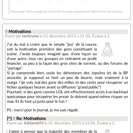
Sapere aude ! Aie le courage de te servir de ton propre entendement. Voilà la devise des Lumières.
#
Motivations
Posté par
nerbrume
le 01 décembre 2015 à 21:30
.
Évalué à
3
.
J'ai du mal à croire que le simple "jeu" de la course
soit la motivation première des gens constituant la
scène. J'avais toujours imaginé que, d'une façon ou
d'une autre, tous ces groupes en retiraient un profit
financier, uu peu à la façon des gros sites de torrent, ou des forums de
"partage".
Si je comprends bien, seuls les détenteurs des
topsites
(et de la BP
associée, je suppose) se font un peu de beurre, mais vraiment à la
marge ? (je vois mal des gens des milles et des cents pour récuperer un
fichier quelques heures avant sa diffusion "grand public")
Pourtant, si des gens comme LOL ont effectivement accès à un backhaul
quelconque pour récupérer les
preair
, ils doivent quand même risquer un
max. Et ils font ça juste pour le fun ?
PS : merci pour le journal, je me suis régalé.
[^]
#
Re: Motivations
Posté par
Adrianne96
le 01 décembre 2015 à 22:06
.
Évalué à
2
.
J'aime à penser que la majorité des membres de la