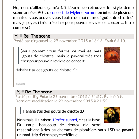
Ho, non, d'ailleurs ça m'a fait bizarre de retrouver le "style demo
scene années 90" au
concert de Mylène Farmer
en intro de plusieurs
minutes (vous pouvez vous foutre de moi et mes "goûts de chiottes"
mais je payerai très très cher pour pouvoir revivre ce concert… Intro
comprise)
[^]
#
Re: The scene
Posté par
eingousef
le 29 novembre 2015 à 18:18
.
Évalué à
10
.
(vous pouvez vous foutre de moi et mes
"goûts de chiottes" mais je payerai très très
cher pour pouvoir revivre ce concert
Hahaha t'as des goûts de chiotte :D
*splash!*
[^]
#
Re: The scene
Posté par
Big Pete
le 29 novembre 2015 à 21:52
.
Évalué à
9
.
Dernière modification le 29 novembre 2015 à 21:52.
Hahaha t'as des goûts de chiotte :D
Non mais il a raison.
L'effet tunnel
, c'est la base.
Du coup, beaucoup de démos old scool
ressemblent à des cauchemars de plombiers sous LSD se payant
un road-trip d'étron psychédélique.