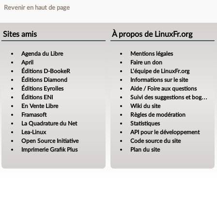
Revenir en haut de page
Sites amis
À propos de LinuxFr.org
Agenda du Libre
Mentions légales
April
Faire un don
Éditions D-BookeR
L’équipe de LinuxFr.org
Éditions Diamond
Informations sur le site
Éditions Eyrolles
Aide / Foire aux questions
Éditions ENI
Suivi des suggestions et bogues
En Vente Libre
Wiki du site
Framasoft
Règles de modération
La Quadrature du Net
Statistiques
Lea-Linux
API pour le développement
Open Source Initiative
Code source du site
Imprimerie Grafik Plus
Plan du site