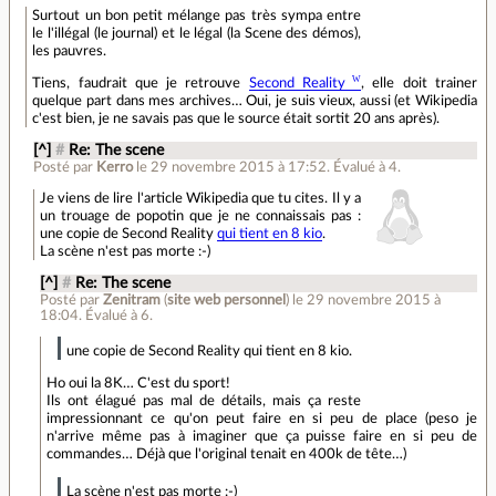
Surtout un bon petit mélange pas très sympa entre
le l'illégal (le journal) et le légal (la Scene des démos),
les pauvres.
Tiens, faudrait que je retrouve
Second Reality
, elle doit trainer
quelque part dans mes archives… Oui, je suis vieux, aussi (et Wikipedia
c'est bien, je ne savais pas que le source était sortit 20 ans après).
[^]
#
Re: The scene
Posté par
Kerro
le 29 novembre 2015 à 17:52
.
Évalué à
4
.
Je viens de lire l'article Wikipedia que tu cites. Il y a
un trouage de popotin que je ne connaissais pas :
une copie de Second Reality
qui tient en 8 kio
.
La scène n'est pas morte :-)
[^]
#
Re: The scene
Posté par
Zenitram
(
site web personnel
)
le 29 novembre 2015 à
18:04
.
Évalué à
6
.
une copie de Second Reality qui tient en 8 kio.
Ho oui la 8K… C'est du sport!
Ils ont élagué pas mal de détails, mais ça reste
impressionnant ce qu'on peut faire en si peu de place (peso je
n'arrive même pas à imaginer que ça puisse faire en si peu de
commandes… Déjà que l'original tenait en 400k de tête…)
La scène n'est pas morte :-)