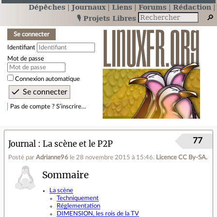
Dépêches
Journaux
Liens
Forums
Rédaction
🎙️ Projets Libres
Se connecter
Identifiant
Mot de passe
Connexion automatique
Pas de compte ? S’inscrire…
77
Journal
La scène et le P2P
Posté par
Adrianne96
le 28 novembre 2015 à 15:46
.
Licence CC By‑SA.
Sommaire
La scène
Techniquement
Réglementation
DIMENSION, les rois de la TV