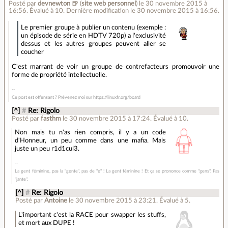
Posté par
devnewton 🍺
(
site web personnel
)
le 30 novembre 2015 à
16:56
.
Évalué à
10
.
Dernière modification le 30 novembre 2015 à 16:56.
Le premier groupe à publier un contenu (exemple :
un épisode de série en HDTV 720p) a l'exclusivité
dessus et les autres groupes peuvent aller se
coucher
C'est marrant de voir un groupe de contrefacteurs promouvoir une
forme de propriété intellectuelle.
Ce post est offensant ? Prévenez moi sur https://linuxfr.org/board
[^]
#
Re: Rigolo
Posté par
fasthm
le 30 novembre 2015 à 17:24
.
Évalué à
10
.
Non mais tu n'as rien compris, il y a un code
d'Honneur, un peu comme dans une mafia. Mais
juste un peu r1d1cul3.
La gent féminine, pas la "gente", pas de "e" ! La gent féminine ! Et ça se prononce comme "gens". Pas
"jante".
[^]
#
Re: Rigolo
Posté par
Antoine
le 30 novembre 2015 à 23:21
.
Évalué à
5
.
L'important c'est la RACE pour swapper les stuffs,
et mort aux DUPE !