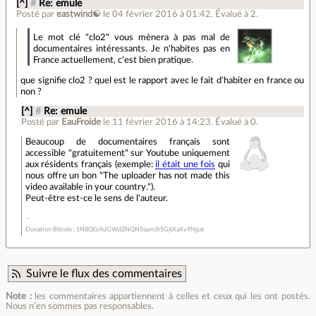
[^]
#
Re: emule
Posté par
eastwind☯
le 04 février 2016 à 01:42
.
Évalué à
2
.
Le mot clé "clo2" vous mènera à pas mal de
documentaires intéressants. Je n'habites pas en
France actuellement, c'est bien pratique.
que signifie clo2 ? quel est le rapport avec le fait d'habiter en france ou
non ?
[^]
#
Re: emule
Posté par
EauFroide
le 11 février 2016 à 14:23
.
Évalué à
0
.
Beaucoup de documentaires français sont
accessible "gratuitement" sur Youtube uniquement
aux résidents français (exemple:
il était une fois
qui
nous offre un bon "The uploader has not made this
video available in your country.").
Peut-être est-ce le sens de l'auteur.
Donation Bitcoin : 1N8QGrhJGWdZNQNSspm3rSGjtXaXv9Ngat
Suivre le flux des commentaires
Note :
les commentaires appartiennent à celles et ceux qui les ont postés.
Nous n’en sommes pas responsables.