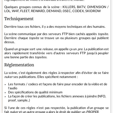
Quelques groupes connus de la scène : KILLERS, BATV, DIMENSION /
LOL, W4F, FLEET, REWARD, DEMAND, 0SEC, CODEX, SKIDROW
Techniquement
Derrière tous ces fichiers, il y a des moyens techniques et des humains.
La scène communique par des serveurs FTP bien cachés appelés
topsite
.
Derrière chaque
topsite
se trouve un ou plusieurs groupes qui publient
dessus.
Quand un groupe sort une
release
, on appelle ça un
pre
. La publication est
alors rapidement transférée vers d'autres serveurs FTP jusqu'à peupler
une bonne partie des
topsites
.
Réglementation
La scène, c'est également des règles à respecter afin d'éviter de se faire
nuker
ses publications. Elles spécifient notamment :
Les formats / codecs et façons de faire pour encoder de la vidéo et de
l'audio
Des spécifications de qualité minimum
La façon de créer les publications, les fichiers annexes à joindre (NFO,
proof, sample..)
Si l'une de ces règles n'est pas respectée, la publication d'un groupe se
fait
nuker
et un autre groupe a alors le droit de publier un
PROPER
.