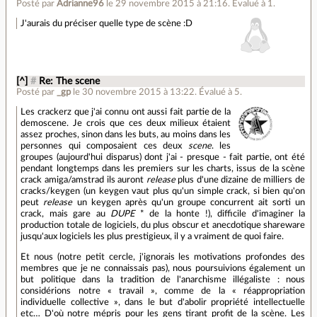
Posté par
Adrianne96
le 29 novembre 2015 à 21:16
.
Évalué à
1
.
J'aurais du préciser quelle type de scène :D
[^]
#
Re: The scene
Posté par
_gp
le 30 novembre 2015 à 13:22
.
Évalué à
5
.
Les crackerz que j'ai connu ont aussi fait partie de la
demoscene. Je crois que ces deux milieux étaient
assez proches, sinon dans les buts, au moins dans les
personnes qui composaient ces deux
scene
. les
groupes (aujourd'hui disparus) dont j'ai - presque - fait partie, ont été
pendant longtemps dans les premiers sur les charts, issus de la scène
crack amiga/amstrad ils auront
release
plus d'une dizaine de milliers de
cracks/keygen (un keygen vaut plus qu'un simple crack, si bien qu'on
peut
release
un keygen après qu'un groupe concurrent ait sorti un
crack, mais gare au
DUPE
* de la honte !), difficile d'imaginer la
production totale de logiciels, du plus obscur et anecdotique shareware
jusqu'aux logiciels les plus prestigieux, il y a vraiment de quoi faire.
Et nous (notre petit cercle, j'ignorais les motivations profondes des
membres que je ne connaissais pas), nous poursuivions également un
but politique dans la tradition de l'anarchisme illégaliste : nous
considérions notre « travail », comme de la « réappropriation
individuelle collective », dans le but d'abolir propriété intellectuelle
etc… D'où notre mépris pour les gens tirant profit de la scène. Les