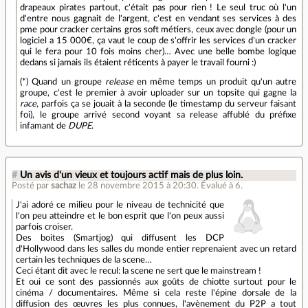
drapeaux pirates partout, c'était pas pour rien ! Le seul truc où l'un
d'entre nous gagnait de l'argent, c'est en vendant ses services à des
pme pour cracker certains gros soft métiers, ceux avec dongle (pour un
logiciel a 15 000€, ça vaut le coup de s'offrir les services d'un cracker
qui le fera pour 10 fois moins cher)… Avec une belle bombe logique
dedans si jamais ils étaient réticents à payer le travail fourni :)
(*) Quand un groupe
release
en même temps un produit qu'un autre
groupe, c'est le premier à avoir uploader sur un topsite qui gagne la
race
, parfois ça se jouait à la seconde (le timestamp du serveur faisant
foi), le groupe arrivé second voyant sa release affublé du préfixe
infamant de
DUPE
.
#
Un avis d'un vieux et toujours actif mais de plus loin.
Posté par
sachaz
le 28 novembre 2015 à 20:30
.
Évalué à
6
.
J'ai adoré ce milieu pour le niveau de technicité que
l'on peu atteindre et le bon esprit que l'on peux aussi
parfois croiser.
Des boites (Smartjog) qui diffusent les DCP
d'Hollywood dans les salles du monde entier reprenaient avec un retard
certain les techniques de la scene…
Ceci étant dit avec le recul: la scene ne sert que le mainstream !
Et oui ce sont des passionnés aux goûts de chiotte surtout pour le
cinéma / documentaires. Même si cela reste l'épine dorsale de la
diffusion des œuvres les plus connues, l'avènement du P2P a tout