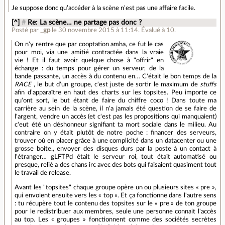
Je suppose donc qu’accéder à la scène n’est pas une affaire facile.
[^]
#
Re: La scène… ne partage pas donc ?
Posté par
_gp
le 30 novembre 2015 à 11:14
.
Évalué à
10
.
On n'y rentre que par cooptation amha, ce fut le cas
pour moi, via une amitié contractée dans la vraie
vie ! Et il faut avoir quelque chose à "offrir" en
échange : du temps pour gérer un serveur, de la
bande passante, un accès à du contenu en… C'était le bon temps de la
RACE
, le but d'un groupe, c'est juste de sortir le maximum de
stuffs
afin d’apparaître en haut des charts sur les topsites. Peu importe ce
qu'ont sort, le but étant de faire du chiffre coco ! Dans toute ma
carrière au sein de la scène, il n'a jamais été question de se faire de
l'argent, vendre un accès (et c'est pas les propositions qui manquaient)
c'eut été un déshonneur signifiant ta mort sociale dans le milieu. Au
contraire on y était plutôt de notre poche : financer des serveurs,
trouver où en placer grâce à une complicité dans un datacenter ou une
grosse boite., envoyer des disques durs par la poste à un contact à
l'étranger… gLFTPd était le serveur roi, tout était automatisé ou
presque, relié a des chans irc avec des bots qui faisaient quasiment tout
le travail de release.
Avant les "topsites" chaque groupe opère un ou plusieurs sites « pre »,
qui envoient ensuite vers les « top ». Et ça fonctionne dans l'autre sens
: tu récupère tout le contenu des topsites sur le « pre » de ton groupe
pour le redistribuer aux membres, seule une personne connait l'accès
au top. Les « groupes » fonctionnent comme des sociétés secrètes