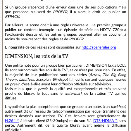
Si un groupe s'aperçoit d'une erreur dans une de ses publications mais
que personne n'a sorti de
PROPER
, il a alors le droit de publier un
REPACK
.
Par ailleurs, la scène obéit à une règle universelle : Le premier groupe à
publier un contenu (exemple : un épisode de série en HDTV 720p) a
l'exclusivité dessus et les autres groupes peuvent aller se coucher, à
moins de non-respect des règles et de
PROPER
.
L'intégralité de ces règles sont disponibles sur
http://scenerules.org
DIMENSION, les rois de la TV
Une petite note pour un groupe bien particulier : DIMENSION (a.k.a LOL).
Ils sont surnommés "les rois de la TV", et ce n'est pas pour rien. En effet,
la majorité de leur publications sont des séries (
Arrow
,
The Big Bang
Theory
,
Limitless
,
Scorpion
,
Blindspot
[..]) qu'ils sortent quelques heures
en
preair
, c'est-à-dire avant leur diffusion officielle sur télévision.
Mais mieux que le
preair
, la qualité est exceptionnelle et très souvent
proche du bluray, le tout sans le
watermark
de la station TV qui les
diffuse.
L'hypothèse la plus acceptée est que ce groupe a un accès à un
backhaul
,
autrement dit un réseau de télécommunication par lequel transitent des
fichiers destinés aux stations TV. Ces fichiers sont généralement du
H.264
à bitrate élevé (25-30mbps) et du son 5.1
DTS-HDMA
sans
perte. Autrement dit, de la qualité bluray avant même la diffusion
officielle !