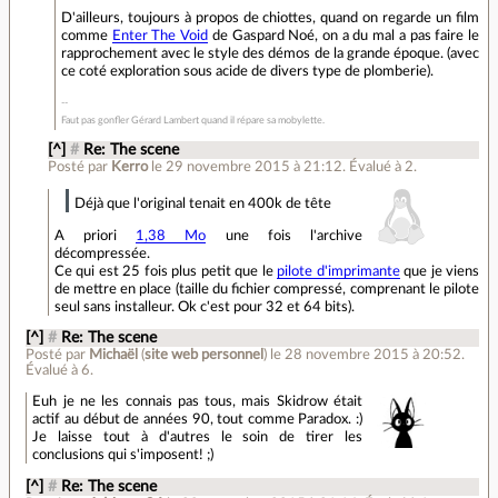
D'ailleurs, toujours à propos de chiottes, quand on regarde un film
comme
Enter The Void
de Gaspard Noé, on a du mal a pas faire le
rapprochement avec le style des démos de la grande époque. (avec
ce coté exploration sous acide de divers type de plomberie).
Faut pas gonfler Gérard Lambert quand il répare sa mobylette.
[^]
#
Re: The scene
Posté par
Kerro
le 29 novembre 2015 à 21:12
.
Évalué à
2
.
Déjà que l'original tenait en 400k de tête
A priori
1,38 Mo
une fois l'archive
décompressée.
Ce qui est 25 fois plus petit que le
pilote d'imprimante
que je viens
de mettre en place (taille du fichier compressé, comprenant le pilote
seul sans installeur. Ok c'est pour 32 et 64 bits).
[^]
#
Re: The scene
Posté par
Michaël
(
site web personnel
)
le 28 novembre 2015 à 20:52
.
Évalué à
6
.
Euh je ne les connais pas tous, mais Skidrow était
actif au début de années 90, tout comme Paradox. :)
Je laisse tout à d'autres le soin de tirer les
conclusions qui s'imposent! ;)
[^]
#
Re: The scene