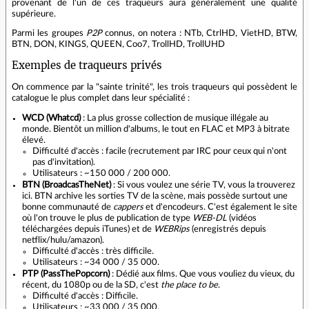
provenant de l'un de ces traqueurs aura généralement une qualité
supérieure.
Parmi les groupes
P2P
connus, on notera : NTb, CtrlHD, VietHD, BTW,
BTN, DON, KINGS, QUEEN, Coo7, TrollHD, TrollUHD
Exemples de traqueurs privés
On commence par la "sainte trinité", les trois traqueurs qui possèdent le
catalogue le plus complet dans leur spécialité :
WCD (Whatcd)
: La plus grosse collection de musique illégale au
monde. Bientôt un million d'albums, le tout en FLAC et MP3 à bitrate
élevé.
Difficulté d'accès : facile (recrutement par IRC pour ceux qui n'ont
pas d'invitation).
Utilisateurs : ~150 000 / 200 000.
BTN (BroadcasTheNet)
: Si vous voulez une série TV, vous la trouverez
ici. BTN archive les sorties TV de la scène, mais possède surtout une
bonne communauté de
cappers
et d'encodeurs. C'est également le site
où l'on trouve le plus de publication de type
WEB-DL
(vidéos
téléchargées depuis iTunes) et de
WEBRips
(enregistrés depuis
netflix/hulu/amazon).
Difficulté d'accès : très difficile.
Utilisateurs : ~34 000 / 35 000.
PTP (PassThePopcorn)
: Dédié aux films. Que vous vouliez du vieux, du
récent, du 1080p ou de la SD, c'est
the place to be
.
Difficulté d'accès : Difficile.
Utilisateurs : ~33 000 / 35 000.