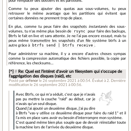
pour remplacer des dossiers et les partitions.
Comme tu peux ajouter des quotas aux sous-volumes, tu peux
retrouver le même avantage que les partitions qui évitent que
certaines données ne prennent trop de place.
En plus, comme tu peux faire des snapshots
instantanés
des sous-
rsync
volumes, tu n'as même plus besoin de
pour faire des backups,
Btrfs le fait en live et sans attente. Je ne l'ai pas encore essayé, mais tu
peux même transmettre les snapshots d'un file système btrfs à un
btrfs send | btrfs receive
autre grâce à
.
Pour administrer sa machine, il y a encore d'autres choses sympas
comme la compression automatique des fichiers possible, la copie par
référence, les checksums…
[^]
#
Re: Quel est l'intéret d'avoir un filesystem qui s'occupe de
l'aggrégation des disques (raid), etc
Posté par
orfenor
le 26 septembre 2021 à 00:54
.
Évalué à
2
.
Dernière
modification le 26 septembre 2021 à 00:56.
Avec Btrfs, ce qui m'a séduit, c'est que je n'avais
pas pu mettre la couche "raid" au début, car je
n'avais qu'un seul disque.
Quand j'ai ajouté un deuxième disque, j'ai pu dire
à Btrfs "vas-y utilise ce deuxième disque pour faire du raid 1" et il
l'a mis en place sans avoir eu besoin d'interrompre mon système.
C'est quand même bien plus souple que de devoir réinstaller toute
la machine lors de l'arrivée du deuxième disque.