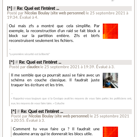
[^]
#
Re: Quel est l'intéret ...
Posté par
Nicolas Boulay
(
site web personnel
)
le 25 septembre 2021 à
19:34
.
Évalué à
4
.
Oui mais zfs a montré que cela simplifie. Par
exemple, la reconstruction d'un raid se fait block a
block sur la partition entière. Zfs et btrfs
reconstruisent seulement les fichiers.
"La première sécurité est la liberté"
[^]
#
Re: Quel est l'intéret ...
Posté par
claudex
le 25 septembre 2021 à 19:39
.
Évalué à
3
.
Il me semble que ça pourrait aussi se faire avec un
schéma en couche classique. Il faudrait juste
traquer les écriture et les trim.
« Rappelez-vous toujours que si la Gestapo avait les moyens de vous faire parler, les politiciens ont,
eux, les moyens de vous faire taire. » Coluche
[^]
#
Re: Quel est l'intéret ...
Posté par
Nicolas Boulay
(
site web personnel
)
le 25 septembre 2021
à 20:55
.
Évalué à
3
.
Comment tu veux faire ça ? Il faudrait une
deuxieme array qui te donnerait les blocs utile.