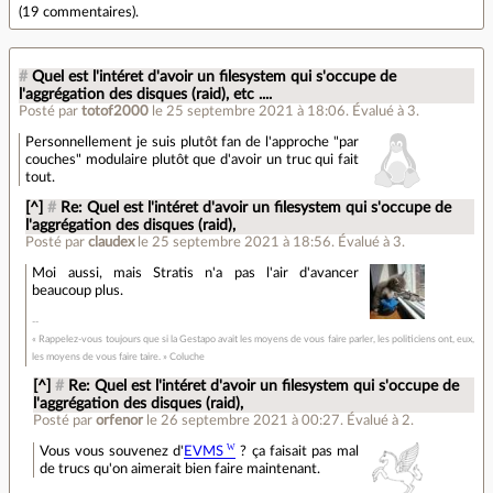
(
19 commentaires
).
#
Quel est l'intéret d'avoir un filesystem qui s'occupe de
l'aggrégation des disques (raid), etc ....
Posté par
totof2000
le 25 septembre 2021 à 18:06
.
Évalué à
3
.
Personnellement je suis plutôt fan de l'approche "par
couches" modulaire plutôt que d'avoir un truc qui fait
tout.
[^]
#
Re: Quel est l'intéret d'avoir un filesystem qui s'occupe de
l'aggrégation des disques (raid),
Posté par
claudex
le 25 septembre 2021 à 18:56
.
Évalué à
3
.
Moi aussi, mais Stratis n'a pas l'air d'avancer
beaucoup plus.
« Rappelez-vous toujours que si la Gestapo avait les moyens de vous faire parler, les politiciens ont, eux,
les moyens de vous faire taire. » Coluche
[^]
#
Re: Quel est l'intéret d'avoir un filesystem qui s'occupe de
l'aggrégation des disques (raid),
Posté par
orfenor
le 26 septembre 2021 à 00:27
.
Évalué à
2
.
Vous vous souvenez d'
EVMS
? ça faisait pas mal
de trucs qu'on aimerait bien faire maintenant.