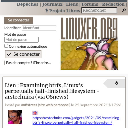
Dépêches
Journaux
Liens
Forums
Rédaction
🎙️ Projets Libres
Se connecter
Identifiant
Mot de passe
Connexion automatique
Pas de compte ? S’inscrire…
6
Lien
Examining btrfs, Linux’s
perpetually half-finished filesystem -
arstechnica (via OSnews)
Posté par
antistress
(
site web personnel
)
le 25 septembre 2021 à 17:26
.
https://arstechnica.com/gadgets/2021/09/examining-
btrfs-linuxs-perpetually-half-finished-filesystem/