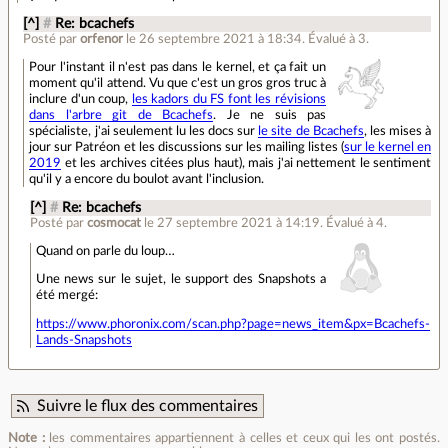
[^]
#
Re: bcachefs
Posté par
orfenor
le 26 septembre 2021 à 18:34
.
Évalué à
3
.
Pour l'instant il n'est pas dans le kernel, et ça fait un
moment qu'il attend. Vu que c'est un gros gros truc à
inclure d'un coup,
les kadors du FS font les révisions
dans l'arbre git de Bcachefs
. Je ne suis pas
spécialiste, j'ai seulement lu les docs sur
le site de Bcachefs
, les mises à
jour sur Patréon et les discussions sur les mailing listes (
sur le kernel en
2019
et les archives citées plus haut), mais j'ai nettement le sentiment
qu'il y a encore du boulot avant l'inclusion.
[^]
#
Re: bcachefs
Posté par
cosmocat
le 27 septembre 2021 à 14:19
.
Évalué à
4
.
Quand on parle du loup…
Une news sur le sujet, le support des Snapshots a
été mergé:
https://www.phoronix.com/scan.php?page=news_item&px=Bcachefs-
Lands-Snapshots
Suivre le flux des commentaires
Note :
les commentaires appartiennent à celles et ceux qui les ont postés.