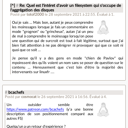
[^]
#
Re: Quel est l'intéret d'avoir un filesystem qui s'occupe de
l'aggrégation des disques
Posté par
totof2000
le 28 septembre 2021 à 22:55
.
Évalué à
1
.
Oui je sais … Mais bon, autant je peux comprendre
les moinssages lorsque je fais un commentaire en
mode "grognon" ou "grincheux", autan j'ai un peu
de mal à comprendre le moinssage lorsqu'on pose
une question qui de surcroit est tout à fait légitime, surtout que j'ai
bien fait attention à ne pas dénigrer ni provoquer qui que ce soit ni
quoi que ce soit …
Je pense qu'il y a des gens en mode "chien de Pavlov" qui
mpoinssent des qu'ils voient un nom sans se poser de question sur le
contenu … Hereusement que c'est loin d'être la majorité des
intervenants sur linuxfr ….
#
bcachefs
Posté par
cosmocat
le 26 septembre 2021 à 16:56
.
Évalué à
4
.
Un outsider semble être
https://www.patreon.com/bcachefs
(y'a une bonne
description de son positionnement comparé aux
autres FS)
Quelqu'un a un retour d'expérience ?