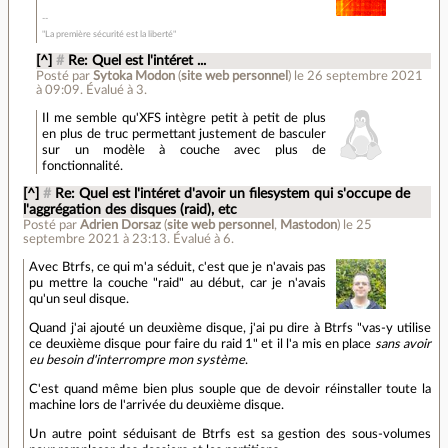
"La première sécurité est la liberté"
[^]
#
Re: Quel est l'intéret ...
Posté par
Sytoka Modon
(
site web personnel
)
le 26 septembre 2021
à 09:09
.
Évalué à
3
.
Il me semble qu'XFS intègre petit à petit de plus
en plus de truc permettant justement de basculer
sur un modèle à couche avec plus de
fonctionnalité.
[^]
#
Re: Quel est l'intéret d'avoir un filesystem qui s'occupe de
l'aggrégation des disques (raid), etc
Posté par
Adrien Dorsaz
(
site web personnel
,
Mastodon
)
le 25
septembre 2021 à 23:13
.
Évalué à
6
.
Avec Btrfs, ce qui m'a séduit, c'est que je n'avais pas
pu mettre la couche "raid" au début, car je n'avais
qu'un seul disque.
Quand j'ai ajouté un deuxième disque, j'ai pu dire à Btrfs "vas-y utilise
ce deuxième disque pour faire du raid 1" et il l'a mis en place
sans avoir
eu besoin d'interrompre mon système
.
C'est quand même bien plus souple que de devoir réinstaller toute la
machine lors de l'arrivée du deuxième disque.
Un autre point séduisant de Btrfs est sa gestion des sous-volumes