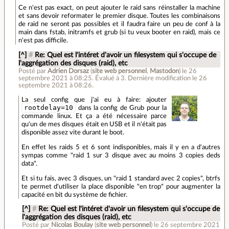
Ce n'est pas exact, on peut ajouter le raid sans réinstaller la machine
et sans devoir reformater le premier disque. Toutes les combinaisons
de raid ne seront pas possibles et il faudra faire un peu de conf à la
main dans fstab, initramfs et grub (si tu veux booter en raid), mais ce
n'est pas difficile.
[^]
#
Re: Quel est l'intéret d'avoir un filesystem qui s'occupe de
l'aggrégation des disques (raid), etc
Posté par
Adrien Dorsaz
(
site web personnel
,
Mastodon
)
le 26
septembre 2021 à 08:25
.
Évalué à
3
.
Dernière modification le 26
septembre 2021 à 08:26.
La seul config que j'ai eu à faire: ajouter
rootdelay=10
dans la config de Grub pour la
commande linux. Et ça a été nécessaire parce
qu'un de mes disques était en USB et il n'était pas
disponible assez vite durant le boot.
En effet les raids 5 et 6 sont indisponibles, mais il y en a d'autres
sympas comme "raid 1 sur 3 disque avec au moins 3 copies deds
data".
Et si tu fais, avec 3 disques, un "raid 1 standard avec 2 copies", btrfs
te permet d'utiliser la place disponible "en trop" pour augmenter la
capacité en bit du système de fichier.
[^]
#
Re: Quel est l'intéret d'avoir un filesystem qui s'occupe de
l'aggrégation des disques (raid), etc
Posté par
Nicolas Boulay
(
site web personnel
)
le 26 septembre 2021