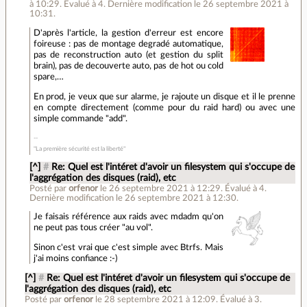
à 10:29
.
Évalué à
4
.
Dernière modification le 26 septembre 2021 à
10:31.
D'après l'article, la gestion d'erreur est encore
foireuse : pas de montage degradé automatique,
pas de reconstruction auto (et gestion du split
brain), pas de decouverte auto, pas de hot ou cold
spare,…
En prod, je veux que sur alarme, je rajoute un disque et il le prenne
en compte directement (comme pour du raid hard) ou avec une
simple commande "add".
"La première sécurité est la liberté"
[^]
#
Re: Quel est l'intéret d'avoir un filesystem qui s'occupe de
l'aggrégation des disques (raid), etc
Posté par
orfenor
le 26 septembre 2021 à 12:29
.
Évalué à
4
.
Dernière modification le 26 septembre 2021 à 12:30.
Je faisais référence aux raids avec mdadm qu'on
ne peut pas tous créer "au vol".
Sinon c'est vrai que c'est simple avec Btrfs. Mais
j'ai moins confiance :-)
[^]
#
Re: Quel est l'intéret d'avoir un filesystem qui s'occupe de
l'aggrégation des disques (raid), etc
Posté par
orfenor
le 28 septembre 2021 à 12:09
.
Évalué à
3
.