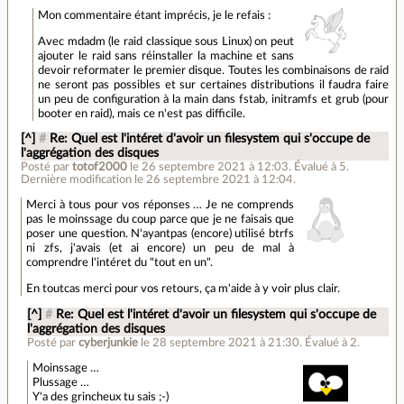
Mon commentaire étant imprécis, je le refais :
Avec mdadm (le raid classique sous Linux) on peut
ajouter le raid sans réinstaller la machine et sans
devoir reformater le premier disque. Toutes les combinaisons de raid
ne seront pas possibles et sur certaines distributions il faudra faire
un peu de configuration à la main dans fstab, initramfs et grub (pour
booter en raid), mais ce n'est pas difficile.
[^]
#
Re: Quel est l'intéret d'avoir un filesystem qui s'occupe de
l'aggrégation des disques
Posté par
totof2000
le 26 septembre 2021 à 12:03
.
Évalué à
5
.
Dernière modification le 26 septembre 2021 à 12:04.
Merci à tous pour vos réponses … Je ne comprends
pas le moinssage du coup parce que je ne faisais que
poser une question. N'ayantpas (encore) utilisé btrfs
ni zfs, j'avais (et ai encore) un peu de mal à
comprendre l'intéret du "tout en un".
En toutcas merci pour vos retours, ça m'aide à y voir plus clair.
[^]
#
Re: Quel est l'intéret d'avoir un filesystem qui s'occupe de
l'aggrégation des disques
Posté par
cyberjunkie
le 28 septembre 2021 à 21:30
.
Évalué à
2
.
Moinssage …
Plussage …
Y'a des grincheux tu sais ;-)