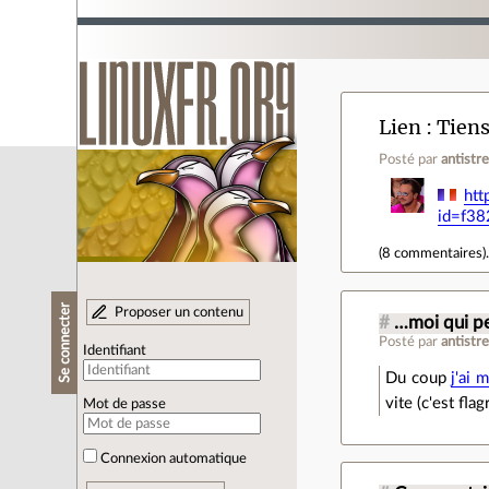
Lien
Tiens
Posté par
antistr
htt
id=f3
(
8 commentaires
)
Se connecter
Proposer un contenu
#
…moi qui pe
Posté par
antistr
Identifiant
Du coup
j'ai 
vite (c'est fla
Mot de passe
Connexion automatique