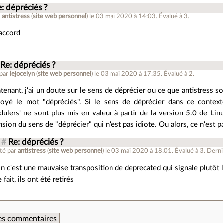
e: dépréciés ?
r
antistress
(
site web personnel
)
le 03 mai 2020 à 14:03
.
Évalué à
3
.
'accord
Re: dépréciés ?
 par
lejocelyn
(
site web personnel
)
le 03 mai 2020 à 17:35
.
Évalué à
2
.
tenant, j'ai un doute sur le sens de déprécier ou ce que antistress souh
oyé le mot "dépréciés". Si le sens de déprécier dans ce contexte
dulers' ne sont plus mis en valeur à partir de la version 5.0 de Lin
nsion du sens de "déprécier" qui n'est pas idiote. Ou alors, ce n'est p
#
Re: dépréciés ?
té par
antistress
(
site web personnel
)
le 03 mai 2020 à 18:01
.
Évalué à
3
.
Derniè
n c'est une mauvaise transposition de deprecated qui signale plutôt
 fait, ils ont été retirés
 des commentaires