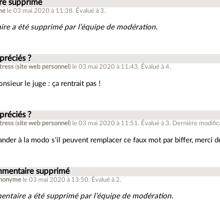
e supprimé
me
le 03 mai 2020 à 11:38
.
Évalué à
3
.
re a été supprimé par l’équipe de modération.
préciés ?
stress
(
site web personnel
)
le 03 mai 2020 à 11:43
.
Évalué à
4
.
nsieur le juge : ça rentrait pas !
préciés ?
stress
(
site web personnel
)
le 03 mai 2020 à 11:51
.
Évalué à
3
.
Dernière modific
nder à la modo s'il peuvent remplacer ce faux mot par biffer, merci de
mentaire supprimé
nonyme
le 03 mai 2020 à 13:50
.
Évalué à
2
.
ntaire a été supprimé par l’équipe de modération.