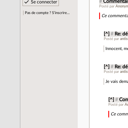
#
Commentair
Posté par
Anony
Pas de compte ? S’inscrire…
Ce commentai
[^]
#
Re: dé
Posté par
anti
Innocent, mo
[^]
#
Re: dé
Posté par
anti
Je vais dema
[^]
#
Com
Posté par
A
Ce comme