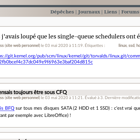
Dépêches
Journaux
Liens
Forums
 j'avais loupé que les single-queue schedulers ont é
ess
(
site web personnel
)
le 03 mai 2020 à 11:19
.
Étiquettes :
linux
ssd
h
ps://git.kernel.org/pub/scm/linux/kernel/git/torvalds/linux.git/comm
82fb0bcef4c37dc049e9f6963e3baf204d815c
.
nsais toujours être sous CFQ
ess
(
site web personnel
)
le 03 mai 2020 à 11:21
.
Évalué à
3
.
Dernière modificati
mis BFQ
sur tous mes disques SATA (2 HDD et 1 SSD) : c'est vrai que 
grant par exemple avec LibreOffice) !