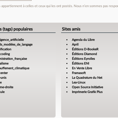
appartiennent à celles et ceux qui les ont postés. Nous n’en sommes pas respo
e
s (tags) populaires
Sites amis
ligence_artificielle
Agenda du Libre
ds_modèles_de_langage
April
fication
Éditions D-BookeR
_coding
Éditions Diamond
istration_française
Éditions Eyrolles
alisme
Éditions ENI
auffement_climatique
En Vente Libre
center
Framasoft
-unis
La Quadrature du Net
ce
Lea-Linux
ême-droite
Open Source Initiative
cule
Imprimerie Grafik Plus