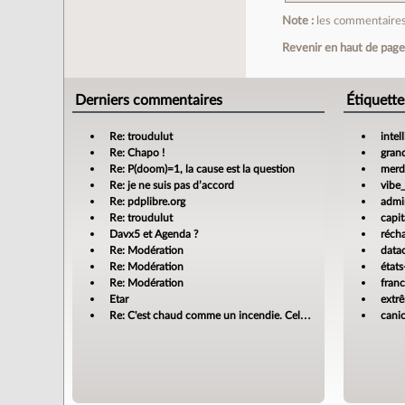
Note :
les commentaires 
Revenir en haut de pag
Derniers commentaires
Étiquette
Re: troudulut
intel
Re: Chapo !
gran
Re: P(doom)=1, la cause est la question
merdi
Re: je ne suis pas d’accord
vibe
Re: pdplibre.org
admin
Re: troudulut
capit
Davx5 et Agenda ?
réch
Re: Modération
data
Re: Modération
états
Re: Modération
fran
Etar
extr
Re: C'est chaud comme un incendie. Cela m'enrage!
cani