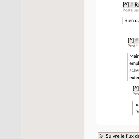
[^]
#
R
Posté pa
Bien d
[^]
#
Posté
Main
empl
sche
exte
[^]
Pos
no
De
Suivre le flux