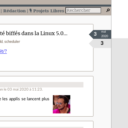
Rédaction
🎙️ Projets Libres
té biffés dans la Linux 5.0…
mai
3
2020
dd
scheduler
3
it/?
on le 03 mai 2020 à 11:23.
les applis se lancent plus