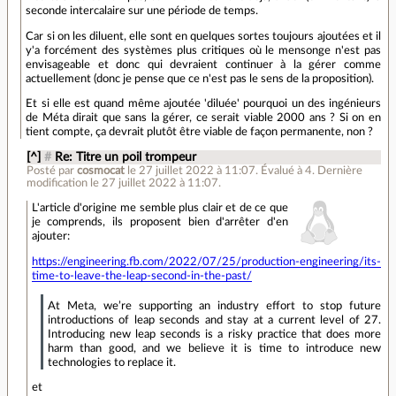
seconde intercalaire sur une période de temps.
Car si on les diluent, elle sont en quelques sortes toujours ajoutées et il
y'a forcément des systèmes plus critiques où le mensonge n'est pas
envisageable et donc qui devraient continuer à la gérer comme
actuellement (donc je pense que ce n'est pas le sens de la proposition).
Et si elle est quand même ajoutée 'diluée' pourquoi un des ingénieurs
de Méta dirait que sans la gérer, ce serait viable 2000 ans ? Si on en
tient compte, ça devrait plutôt être viable de façon permanente, non ?
[^]
#
Re: Titre un poil trompeur
Posté par
cosmocat
le 27 juillet 2022 à 11:07
.
Évalué à
4
.
Dernière
modification le 27 juillet 2022 à 11:07.
L'article d'origine me semble plus clair et de ce que
je comprends, ils proposent bien d'arrêter d'en
ajouter:
https://engineering.fb.com/2022/07/25/production-engineering/its-
time-to-leave-the-leap-second-in-the-past/
At Meta, we’re supporting an industry effort to stop future
introductions of leap seconds and stay at a current level of 27.
Introducing new leap seconds is a risky practice that does more
harm than good, and we believe it is time to introduce new
technologies to replace it.
et