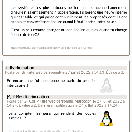
Les systèmes les plus critiques ne font jamais aucun changement
d'heure ni ralentissement ni accélération. Ils gèrent une heure interne
qui est stable et qui garde continuellement les propriétés dont ils ont
besoin et convertissent l'heure quand il faut "sortir" cette heure.
C'est un peu comme changer ou non l'heure du bios quand tu change
l'heure de ton OS.
https://linuxfr.org/users/barmic/journaux/y-en-a-marre-de-ce-gros-troll
#
discrimination
Posté par
dj_
(
site web personnel
)
le 27 juillet 2022 à 14:13
.
Évalué à
3
.
En encore une fois, personne ne parle du premier
intercalaire :(
[^]
#
Re: discrimination
Posté par
Gil Cot ✔
(
site web personnel
,
Mastodon
)
le 27 juillet 2022 à
14:24
.
Évalué à
2
.
Dernière modification le 27 juillet 2022 à 14:24.
Sans compter les gens qui rendent des copies
simples…?
“It is seldom that liberty of any kind is lost all at once.” ― David Hume