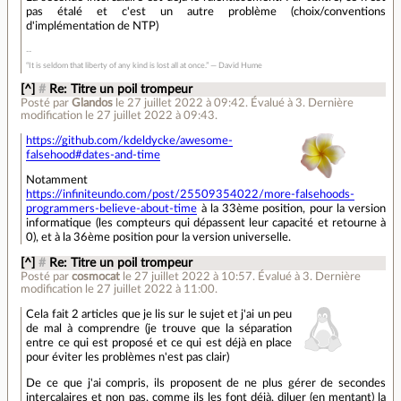
pas étalé et c'est un autre problème (choix/conventions
d'implémentation de NTP)
“It is seldom that liberty of any kind is lost all at once.” ― David Hume
[^]
#
Re: Titre un poil trompeur
Posté par
Glandos
le 27 juillet 2022 à 09:42
.
Évalué à
3
.
Dernière
modification le 27 juillet 2022 à 09:43.
https://github.com/kdeldycke/awesome-
falsehood#dates-and-time
Notamment
https://infiniteundo.com/post/25509354022/more-falsehoods-
programmers-believe-about-time
à la 33ème position, pour la version
informatique (les compteurs qui dépassent leur capacité et retourne à
0), et à la 36ème position pour la version universelle.
[^]
#
Re: Titre un poil trompeur
Posté par
cosmocat
le 27 juillet 2022 à 10:57
.
Évalué à
3
.
Dernière
modification le 27 juillet 2022 à 11:00.
Cela fait 2 articles que je lis sur le sujet et j'ai un peu
de mal à comprendre (je trouve que la séparation
entre ce qui est proposé et ce qui est déjà en place
pour éviter les problèmes n'est pas clair)
De ce que j'ai compris, ils proposent de ne plus gérer de secondes
intercalaires et non pas, comme ils les font déjà, diluer (en mentant) la