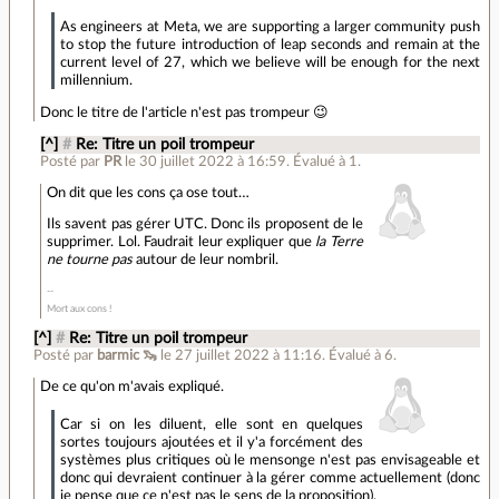
As engineers at Meta, we are supporting a larger community push
to stop the future introduction of leap seconds and remain at the
current level of 27, which we believe will be enough for the next
millennium.
Donc le titre de l'article n'est pas trompeur 😉
[^]
#
Re: Titre un poil trompeur
Posté par
PR
le 30 juillet 2022 à 16:59
.
Évalué à
1
.
On dit que les cons ça ose tout…
Ils savent pas gérer UTC. Donc ils proposent de le
supprimer. Lol. Faudrait leur expliquer que
la Terre
ne tourne pas
autour de leur nombril.
Mort aux cons !
[^]
#
Re: Titre un poil trompeur
Posté par
barmic 🦦
le 27 juillet 2022 à 11:16
.
Évalué à
6
.
De ce qu'on m'avais expliqué.
Car si on les diluent, elle sont en quelques
sortes toujours ajoutées et il y'a forcément des
systèmes plus critiques où le mensonge n'est pas envisageable et
donc qui devraient continuer à la gérer comme actuellement (donc
je pense que ce n'est pas le sens de la proposition).