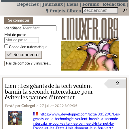
Dépêches
Journaux
Liens
Forums
Rédaction
🎙️ Projets Libres
Se connecter
Identifiant
Mot de passe
Connexion automatique
Pas de compte ? S’inscrire…
2
Lien
Les géants de la tech veulent
bannir la seconde intercalaire pour
éviter les pannes d'Internet
Posté par
Colargol
le 27 juillet 2022 à 09:05
.
https://www.developpez.com/actu/335290/Les-
geants-de-la-technologie-veulent-bannir-la-seconde-
intercalaire-pour-eviter-les-pannes-d-Internet-la-
France-et-les-Etats-Unis-donnent-leur-feu-vert/