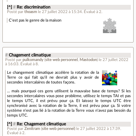
[^]
#
Re: discrimination
Posté par
thoasm
le 27 juillet 2022 à 15:34
.
Évalué à
2
.
C'est pas le genre de la maison
#
Chagement climatique
Posté par
pulkomandy
(
site web personnel
,
Mastodon
)
le 27 juillet 2022
à 16:03
.
Évalué à
8
.
Le changement climatique accélère la rotation de la
Terre ce qui fait qu'il ne devrait plus y avoir de
secondes intercalaires de toutes façons.
… mais pourquoi ces gens utilisent la mauvaise base de temps? Si les
secondes intercalaires vous pose problème, utilisez le temps TAI et pas
le temps UTC, il est prévu pour ça. Et laissez le temps UTC être
synchronisé avec la rotation de la Terre, il est prévu pour ça. Si votre
système n'est pas lié à la rotation de la Terre vous n'avez pas besoin du
temps UTC.
[^]
#
Re: Chagement climatique
Posté par
Zenitram
(
site web personnel
)
le 27 juillet 2022 à 17:39
.
Évalué à
2
.