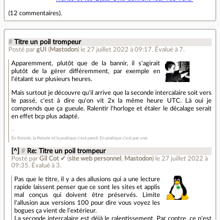
(
12 commentaires
).
#
Titre un poil trompeur
Posté par
gUI
(
Mastodon
)
le 27 juillet 2022 à 09:17
.
Évalué à
7
.
Apparemment, plutôt que de la bannir, il s'agirait
plutôt de la gérer différemment, par exemple en
l'étalant sur plusieurs heures.
Mais surtout je découvre qu'il arrive que la seconde intercalaire soit vers
le passé, c'est à dire qu'on vit 2x la même heure UTC. Là oui je
comprends que ça gueule. Ralentir l'horloge et étaler le décalage serait
en effet bcp plus adapté.
En théorie, la théorie et la pratique c'est pareil. En pratique c'est pas vrai.
[^]
#
Re: Titre un poil trompeur
Posté par
Gil Cot ✔
(
site web personnel
,
Mastodon
)
le 27 juillet 2022 à
09:35
.
Évalué à
3
.
Pas que le titre, il y a des allusions qui a une lecture
rapide laissent penser que ce sont les sites et applis
mal conçus qui doivent être préservés. Limite
l'allusion aux versions 100 pour dire vous voyez les
bogues ça vient de l'extérieur.
La seconde intercalaire est déjà le ralentissement. Par contre, ce n'est