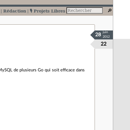
Rédaction
🎙️ Projets Libres
juin
28
2012
22
MySQL de plusieurs Go qui soit efficace dans