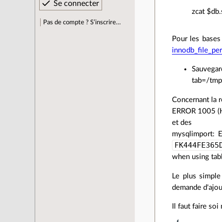
zcat $db.
Pas de compte ? S’inscrire…
Pour les bases 
innodb_file_per
Sauvegar
tab=/tmp
Concernant la r
ERROR 1005 (HY0
et des
mysqlimport: E
FK444FE365
when using tabl
Le plus simple 
demande d'ajout
Il faut faire so