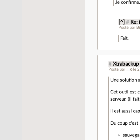
Je confirme.
[^]
#
Re:
Posté par
B
Fait.
#
Xtrabackup
Posté par
__o
le 
Une solution a
Cet outil est 
serveur. (Il fai
Il est aussi c
Du coup c'est
sauvegar