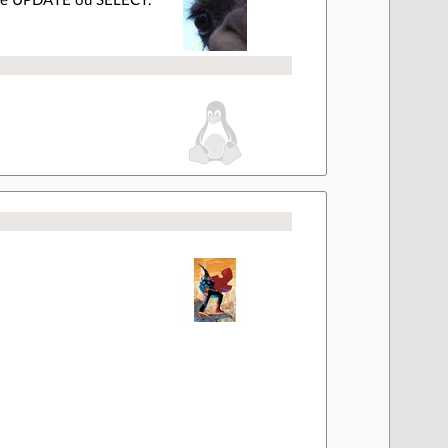
table UPDATE ou SELECT.