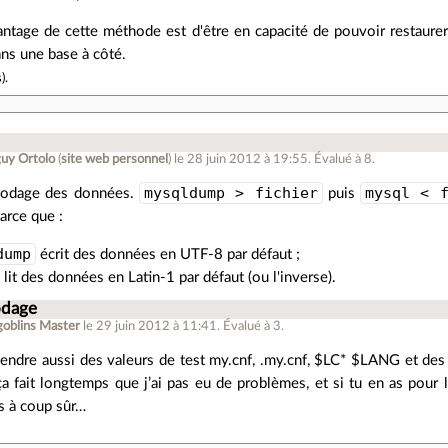
antage de cette méthode est d'être en capacité de pouvoir restaurer
ns une base à côté.
s
).
uy Ortolo
(
site web personnel
)
le 28 juin 2012 à 19:55
.
Évalué à
8
.
mysqldump > fichier
mysql < f
 codage des données.
puis
arce que :
dump
écrit des données en UTF-8 par défaut ;
lit des données en Latin-1 par défaut (ou l'inverse).
odage
oblins Master
le 29 juin 2012 à 11:41
.
Évalué à
3
.
endre aussi des valeurs de test my.cnf, .my.cnf, $LC* $LANG et des
ça fait longtemps que j’ai pas eu de problèmes, et si tu en as pour 
rs à coup sûr…