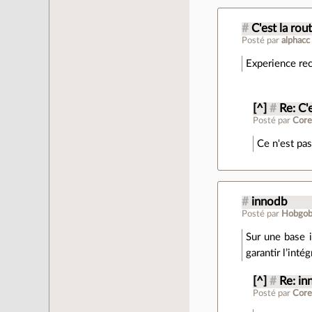
#
C'est la rout
Posté par
alphacc
Experience rec
[^]
#
Re: C'e
Posté par
Cor
Ce n'est pa
#
innodb
Posté par
Hobgob
Sur une base i
garantir l’inté
[^]
#
Re: i
Posté par
Cor