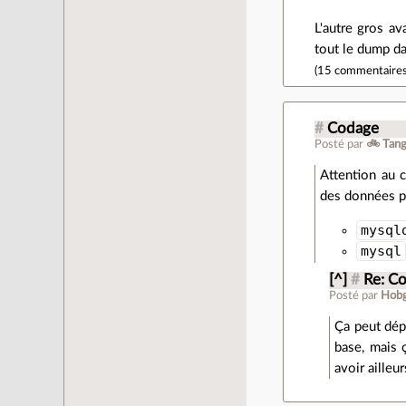
L'autre gros av
tout le dump da
(
15 commentaire
#
Codage
Posté par
🚲 Tang
Attention au
des données p
mysql
mysql
[^]
#
Re: C
Posté par
Hobg
Ça peut dép
base, mais 
avoir ailleu