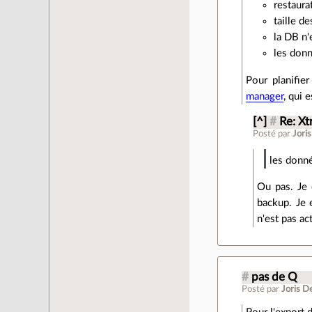
restaura
taille d
la DB n'
les donn
Pour planifie
manager
, qui 
[^]
#
Re: X
Posté par
Jori
les donn
Ou pas. Je 
backup. Je 
n'est pas ac
#
pas de Q
Posté par
Joris D