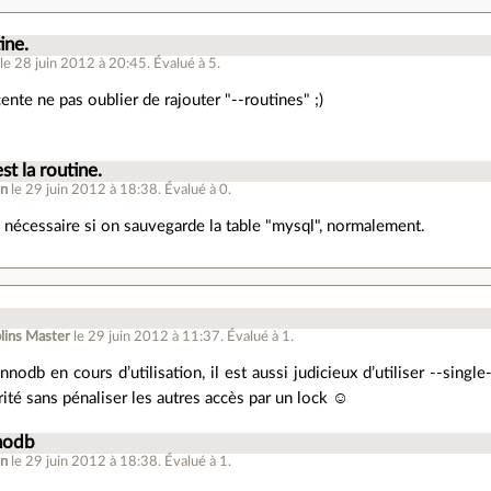
ine.
le 28 juin 2012 à 20:45
.
Évalué à
5
.
ente ne pas oublier de rajouter "--routines" ;)
st la routine.
en
le 29 juin 2012 à 18:38
.
Évalué à
0
.
s nécessaire si on sauvegarde la table "mysql", normalement.
lins Master
le 29 juin 2012 à 11:37
.
Évalué à
1
.
nnodb en cours d’utilisation, il est aussi judicieux d’utiliser --sing
grité sans pénaliser les autres accès par un lock ☺
nnodb
en
le 29 juin 2012 à 18:38
.
Évalué à
1
.