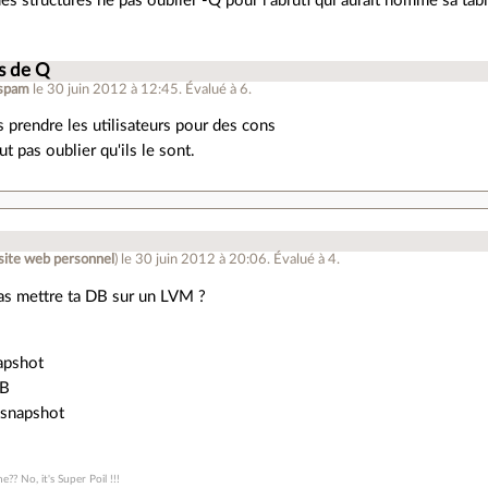
des structures ne pas oublier -Q pour l'abruti qui aurait nommé sa 
s de Q
spam
le 30 juin 2012 à 12:45
.
Évalué à
6
.
as prendre les utilisateurs pour des cons
ut pas oublier qu'ils le sont.
site web personnel
)
le 30 juin 2012 à 20:06
.
Évalué à
4
.
as mettre ta DB sur un LVM ?
apshot
DB
 snapshot
ane?? No, it's Super Poil !!!