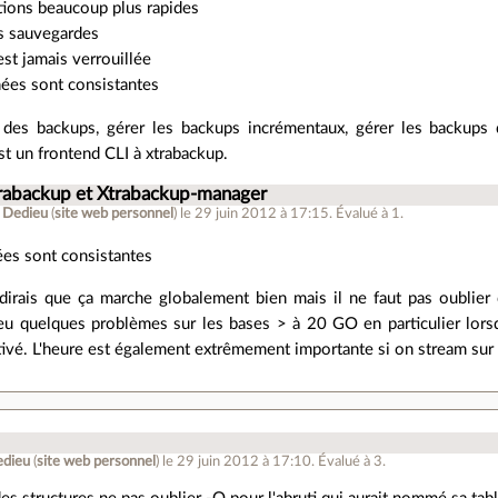
tions beaucoup plus rapides
es sauvegardes
est jamais verrouillée
ées sont consistantes
r des backups, gérer les backups incrémentaux, gérer les backups 
est un frontend CLI à xtrabackup.
trabackup et Xtrabackup-manager
s Dedieu
(
site web personnel
)
le 29 juin 2012 à 17:15
.
Évalué à
1
.
ées sont consistantes
dirais que ça marche globalement bien mais il ne faut pas oublier 
eu quelques problèmes sur les bases > à 20 GO en particulier lorsq
tivé. L'heure est également extrêmement importante si on stream sur 
edieu
(
site web personnel
)
le 29 juin 2012 à 17:10
.
Évalué à
3
.