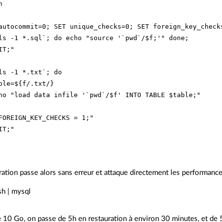


autocommit=0; SET unique_checks=0; SET foreign_key_checks
ls -1 *.sql`; do echo "source '`pwd`/$f;'" done;

T;"

ls -1 *.txt`; do

ble=${f/.txt/}

ho "load data infile '`pwd`/$f' INTO TABLE $table;"

FOREIGN_KEY_CHECKS = 1;"

ration passe alors sans erreur et attaque directement les performanc
sh | mysql
e 10 Go, on passe de 5h en restauration à environ 30 minutes, et de