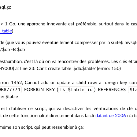
sql.gz
> 1 Go, une approche innovante est préférable, surtout dans le cas 
_table
)
de (que vous pouvez éventuellement compresser par la suite): mysql
/$db -B $db
estauration, c'est là où on va rencontrer des problèmes. Les clés ét
00) at line 23: Can't create table '$db.$table' (errno: 150)
rror: 1452, Cannot add or update a child row: a foreign key const
DB877774
fk_$table_id
$t
FOREIGN KEY (
) REFERENCES
e: $table
est d'utiliser ce script, qui va désactiver les vérifications de clé
 de cette fonctionnalité directement dans la cli
datant de 2006
n'a t
i même son script, qui peut ressembler à ça: