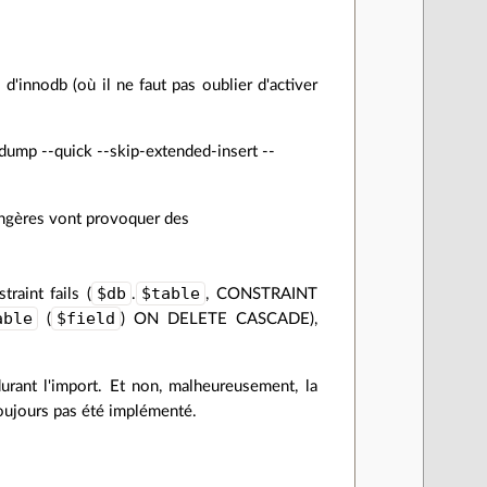
d'innodb (où il ne faut pas oublier d'activer
dump --quick --skip-extended-insert --
rangères vont provoquer des
$db
$table
raint fails (
.
, CONSTRAINT
able
$field
(
) ON DELETE CASCADE),
 durant l'import. Et non, malheureusement, la
oujours pas été implémenté.