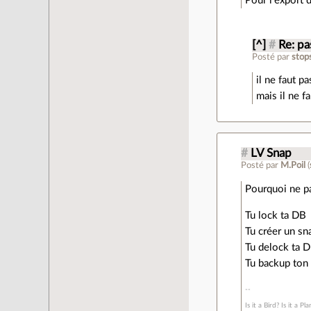
Pour l'export 
[^]
#
Re: pa
Posté par
stop
il ne faut p
mais il ne fa
#
LV Snap
Posté par
M.Poil
(
Pourquoi ne p
Tu lock ta DB
Tu créer un sn
Tu delock ta 
Tu backup ton
Is it a Bird? Is it a Pl