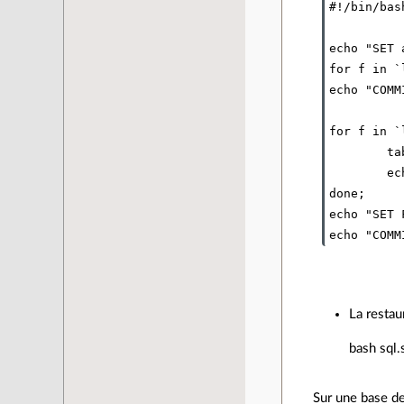
#!/bin/bash
echo "SET 
for f in `
echo "COMMI
for f in `
        ta
        ec
done;

echo "SET 
La restau
bash sql.
Sur une base d