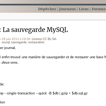
Dépêches
Journaux
Liens
Forums
La sauvegarde MySQL
le 28 juin 2012 à 18:38
.
Licence CC By‑SA.
mysql
sauvegarde
restauration
er journal,
ai enfin trouvé une manière de sauvegarder et de restaurer une base 
s
deux
sens.
de:
 --single-transaction --quick -B $db | gzip > $db.sql.gz
tion