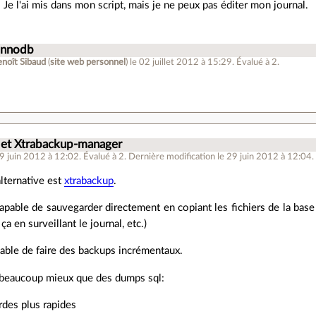
 Je l'ai mis dans mon script, mais je ne peux pas éditer mon journal.
 innodb
enoît Sibaud
(
site web personnel
)
le 02 juillet 2012 à 15:29
.
Évalué à
2
.
 et Xtrabackup-manager
29 juin 2012 à 12:02
.
Évalué à
2
.
Dernière modification le 29 juin 2012 à 12:04.
lternative est
xtrabackup
.
capable de sauvegarder directement en copiant les fichiers de la base
t ça en surveillant le journal, etc.)
apable de faire des backups incrémentaux.
 beaucoup mieux que des dumps sql:
des plus rapides