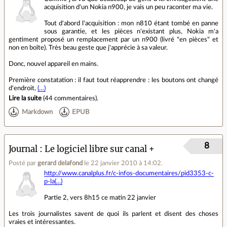
acquisition d'un Nokia n900, je vais un peu raconter ma vie.
Tout d'abord l'acquisition : mon n810 étant tombé en panne
sous garantie, et les pièces n'existant plus, Nokia m'a
gentiment proposé un remplacement par un n900 (livré "en pièces" et
non en boîte). Très beau geste que j'apprécie à sa valeur.
Donc, nouvel appareil en mains.
Première constatation : il faut tout réapprendre : les boutons ont changé
d'endroit,
(…)
Lire la suite
(
44 commentaires
).
Markdown
EPUB
8
Journal
Le logiciel libre sur canal +
Posté par
gerard delafond
le 22 janvier 2010 à 14:02
.
http://www.canalplus.fr/c-infos-documentaires/pid3353-c-
p-la(...)
Partie 2, vers 8h15 ce matin 22 janvier
Les trois journalistes savent de quoi ils parlent et disent des choses
vraies et intéressantes.