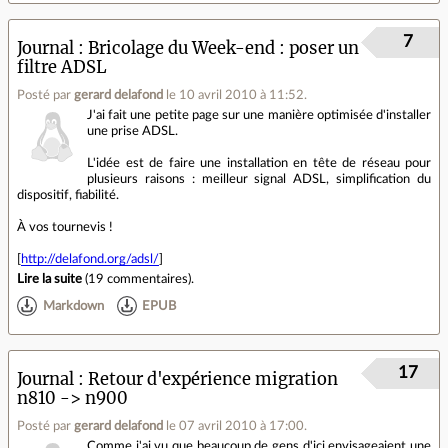
7
Journal
Bricolage du Week-end : poser un
filtre ADSL
Posté par
gerard delafond
le 10 avril 2010 à 11:52
.
J'ai fait une petite page sur une manière optimisée d'installer
une prise ADSL.
L'idée est de faire une installation en tête de réseau pour
plusieurs raisons : meilleur signal ADSL, simplification du
dispositif, fiabilité.
À vos tournevis !
[
http://delafond.org/adsl/
]
Lire la suite
(
19 commentaires
).
Markdown
EPUB
17
Journal
Retour d'expérience migration
n810 -> n900
Posté par
gerard delafond
le 07 avril 2010 à 17:00
.
Comme j'ai vu que beaucoup de gens d'ici envisageaient une