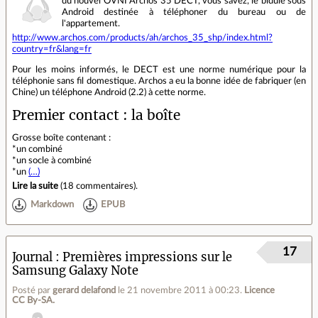
du nouvel OVNI Archos 35 DECT, vous savez, le bidule sous
Android destinée à téléphoner du bureau ou de
l'appartement.
http://www.archos.com/products/ah/archos_35_shp/index.html?
country=fr&lang=fr
Pour les moins informés, le DECT est une norme numérique pour la
téléphonie sans fil domestique. Archos a eu la bonne idée de fabriquer (en
Chine) un téléphone Android (2.2) à cette norme.
Premier contact : la boîte
Grosse boîte contenant :
*un combiné
*un socle à combiné
*un
(…)
Lire la suite
(
18 commentaires
).
Markdown
EPUB
17
Journal
Premières impressions sur le
Samsung Galaxy Note
Posté par
gerard delafond
le 21 novembre 2011 à 00:23
.
Licence
CC By‑SA.