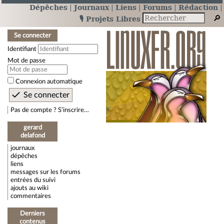
Dépêches
Journaux
Liens
Forums
Rédaction
🎙️ Projets Libres
Se connecter
Identifiant
Mot de passe
Connexion automatique
Pas de compte ? S’inscrire…
gerard
delafond
journaux
dépêches
liens
messages sur les forums
entrées du suivi
ajouts au wiki
commentaires
Derniers
contenus