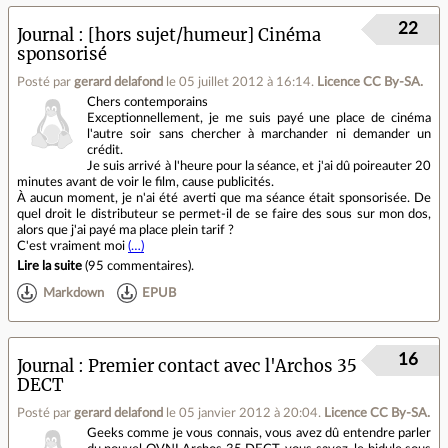
22
Journal
[hors sujet/humeur] Cinéma
sponsorisé
Posté par
gerard delafond
le 05 juillet 2012 à 16:14
.
Licence CC By‑SA.
Chers contemporains
Exceptionnellement, je me suis payé une place de cinéma
l'autre soir sans chercher à marchander ni demander un
crédit.
Je suis arrivé à l'heure pour la séance, et j'ai dû poireauter 20
minutes avant de voir le film, cause publicités.
À aucun moment, je n'ai été averti que ma séance était sponsorisée. De
quel droit le distributeur se permet-il de se faire des sous sur mon dos,
alors que j'ai payé ma place plein tarif ?
C'est vraiment moi
(…)
Lire la suite
(
95 commentaires
).
Markdown
EPUB
16
Journal
Premier contact avec l'Archos 35
DECT
Posté par
gerard delafond
le 05 janvier 2012 à 20:04
.
Licence CC By‑SA.
Geeks comme je vous connais, vous avez dû entendre parler