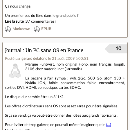
Ça nous change.
Un premier pas du libre dans le grand public ?
Lire la suite
(
37 commentaires
).
Markdown
EPUB
10
Journal
Un PC sans OS en France
Posté par
gerard delafond
le 21 août 2009 à 00:51
.
Marque Funtwist, nom original Fiono, nom français Toopiti,
310€ chez materiel.net (j'arrondis).
La bécane a l'air sympa : wifi, 2Go, 500 Go, atom 330 +
Nvidia ION, faible consommation faible encombrement,
sorties DVI, HDMI, son optique, cartes SDHC.
Le disque dur semble être un 3"1/2.
Les offres d'ordinateurs sans OS sont assez rares pour être signalées.
Si ça se vend, ça va peut-être donner des idées aux grands fabricants.
Pour éviter de trop galérer, on pourrait même imaginer que le
(…)