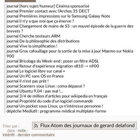
journal
[hors sujet/humeur] Cinéma sponsorisé
journal
Premier contact avec l'Archos 35 DECT
journal
Premières impressions sur le Samsung Galaxy Note
journal
Il n'y a que moi que ça énerve ?
journal
Changement de mains de S3 : un nouvel épisode de la guerre des
brevets ?
journal
Cherche testeurs ARM
journal
De la philosophie des distributions
journal
Vive la simplification !
journal
Gros cafouillage pour la sortie de la mise à jour Maemo sur Nokia
900
journal
Bricolage du Week-end : poser un filtre ADSL
journal
Retour d'expérience migration n810 -> n900
journal
Le logiciel libre sur canal +
journal
Un PC sans OS en France
journal
Il n'est pas prêt !
journal
Scanners sous Linux : coma dépassé ?
journal
Ubuntu 9,04 : pas mal !...
journal
3/4 de million d'articles pour wikipedia en français
journal
Propriété du code d'un logiciel commandé
journal
Un pocket sous Linux, ça n'intéresse personne !
dépêche
Mediutil : programme médical multiplate-forme
Flux Atom des journaux de gerard delafond
Trier par :
date
note
intérêt
dernier commentaire