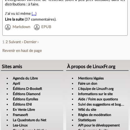
distributions : à faire.
J'ai vu ici même
(…)
Lire la suite
(
37 commentaires
).
Markdown
EPUB
1
2
Suivant ›
Dernier ›
Revenir en haut de page
Sites amis
À propos de LinuxFr.org
Agenda du Libre
Mentions légales
April
Faire un don
Éditions D-BookeR
L’équipe de LinuxFr.org
Éditions Diamond
Informations sur le site
Éditions Eyrolles
Aide / Foire aux questions
Éditions ENI
Suivi des suggestions et bogues
En Vente Libre
Wiki du site
Framasoft
Règles de modération
La Quadrature du Net
Statistiques
Lea-Linux
API pour le développement