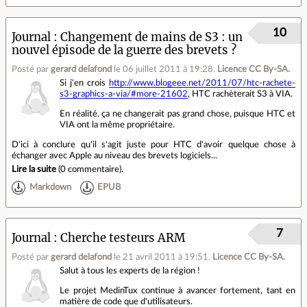
10
Journal
Changement de mains de S3 : un
nouvel épisode de la guerre des brevets ?
Posté par
gerard delafond
le 06 juillet 2011 à 19:28
.
Licence CC By‑SA.
Si j'en crois
http://www.blogeee.net/2011/07/htc-rachete-
s3-graphics-a-via/#more-21602
, HTC rachèterait S3 à VIA.
En réalité, ça ne changerait pas grand chose, puisque HTC et
VIA ont la même propriétaire.
D'ici à conclure qu'il s'agit juste pour HTC d'avoir quelque chose à
échanger avec Apple au niveau des brevets logiciels...
Lire la suite
(
0 commentaire
).
Markdown
EPUB
7
Journal
Cherche testeurs ARM
Posté par
gerard delafond
le 21 avril 2011 à 19:51
.
Licence CC By‑SA.
Salut à tous les experts de la région !
Le projet MedinTux continue à avancer fortement, tant en
matière de code que d'utilisateurs.