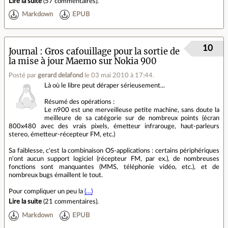
Lire la suite
(
57 commentaires
).
Markdown
EPUB
10
Journal
Gros cafouillage pour la sortie de
la mise à jour Maemo sur Nokia 900
Posté par
gerard delafond
le 03 mai 2010 à 17:44
.
Là où le libre peut déraper sérieusement...
Résumé des opérations :
Le n900 est une merveilleuse petite machine, sans doute la
meilleure de sa catégorie sur de nombreux points (écran
800x480 avec des vrais pixels, émetteur infrarouge, haut-parleurs
stereo, émetteur-récepteur FM, etc.)
Sa faiblesse, c'est la combinaison OS-applications : certains périphériques
n'ont aucun support logiciel (récepteur FM, par ex.), de nombreuses
fonctions sont manquantes (MMS, téléphonie vidéo, etc.), et de
nombreux bugs émaillent le tout.
Pour compliquer un peu la
(…)
Lire la suite
(
21 commentaires
).
Markdown
EPUB