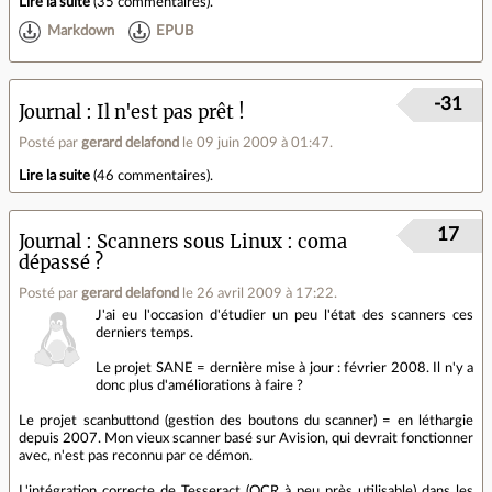
Lire la suite
(
35 commentaires
).
Markdown
EPUB
-31
Journal
Il n'est pas prêt !
Posté par
gerard delafond
le 09 juin 2009 à 01:47
.
Lire la suite
(
46 commentaires
).
17
Journal
Scanners sous Linux : coma
dépassé ?
Posté par
gerard delafond
le 26 avril 2009 à 17:22
.
J'ai eu l'occasion d'étudier un peu l'état des scanners ces
derniers temps.
Le projet SANE = dernière mise à jour : février 2008. Il n'y a
donc plus d'améliorations à faire ?
Le projet scanbuttond (gestion des boutons du scanner) = en léthargie
depuis 2007. Mon vieux scanner basé sur Avision, qui devrait fonctionner
avec, n'est pas reconnu par ce démon.
L'intégration correcte de Tesseract (OCR à peu près utilisable) dans les