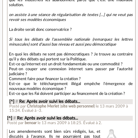
solution.
on assiste à une séance de régularisation de textes […] qui ne veut pas
revoir ses modèles économiques
La droite serait donc conservatrice ?
Si tous les débats de l'assemblée nationale (remarquez les lettres
minuscules) sont d'aussi bas niveau et aussi peu démocratique
En quoi les débats ne sont pas démocratiques ? Je trouve au contraire
qu'il y des débats qui portent sur la Politique.
Est-ce qu'internet est un droit fondamentale ou une commodité ?
Peut-on couper une connexion internet sans passer par l'autorité
judiciaire ?
Comment faire pour financer la création ?
Est-ce que le téléchargement illégal empêche l'émergence de
nouveaux modèles économique ?
Est-ce que les Fai doivent participer au financement de la création ?
[^]
#
Re: Après avoir suivi les débats...
Posté par
Christophe Merlet
(
site web personnel
)
le 13 mars 2009 à
15:34
.
Évalué à
-3
.
[^]
#
Re: Après avoir suivi les débats...
Posté par
benoar
le 13 mars 2009 à 18:25
.
Évalué à
2
.
Les amendements sont bien sûrs rédigés, lus, et
discutés à l'avance. Ils ne pourraient pas tout