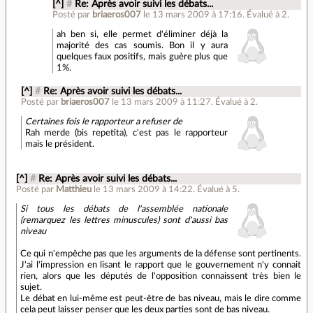
[^]
#
Re: Après avoir suivi les débats...
Posté par
briaeros007
le 13 mars 2009 à 17:16
.
Évalué à
2
.
ah ben si, elle permet d'éliminer déjà la
majorité des cas soumis. Bon il y aura
quelques faux positifs, mais guère plus que
1%.
[^]
#
Re: Après avoir suivi les débats...
Posté par
briaeros007
le 13 mars 2009 à 11:27
.
Évalué à
2
.
Certaines fois le rapporteur a refuser de
Rah merde (bis repetita), c'est pas le rapporteur
mais le président.
[^]
#
Re: Après avoir suivi les débats...
Posté par
Matthieu
le 13 mars 2009 à 14:22
.
Évalué à
5
.
Si tous les débats de l'assemblée nationale
(remarquez les lettres minuscules) sont d'aussi bas
niveau
Ce qui n'empêche pas que les arguments de la défense sont pertinents.
J'ai l'impression en lisant le rapport que le gouvernement n'y connait
rien, alors que les députés de l'opposition connaissent très bien le
sujet.
Le débat en lui-même est peut-être de bas niveau, mais le dire comme
cela peut laisser penser que les deux parties sont de bas niveau.