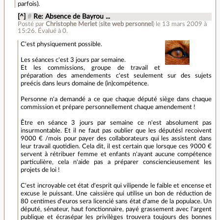
parfois).
[^]
#
Re: Absence de Bayrou ...
Posté par
Christophe Merlet
(
site web personnel
)
le 13 mars 2009 à
15:26
.
Évalué à
0
.
C'est physiquement possible.
Les séances c'est 3 jours par semaine.
Et les commissions, groupe de travail et
préparation des amendements c'est seulement sur des sujets
preécis dans leurs domaine de (in)compétence.
Personne n'a demandé a ce que chaque député siège dans chaque
commission et prépare personnellement chaque amendement !
Être en séance 3 jours par semaine ce n'est absolument pas
insurmontable. Et il ne faut pas oublier que les députésl recoivent
9000 € /mois pour payer des collaborateurs qui les assistent dans
leur travail quotidien. Cela dit, il est certain que lorsque ces 9000 €
servent à rétribuer femme et enfants n'ayant aucune compétence
particulière, cela n'aide pas a préparer consciencieusement les
projets de loi !
C'est incroyable cet état d'esprit qui vilipende le faible et encense et
excuse le puissant. Une caissière qui utilise un bon de réduction de
80 centimes d'euros sera licencié sans état d'ame de la populace. Un
député, sénateur, haut fonctionnaire, payé grassement avec l'argent
publique et écrasépar les privilèges trouvera toujours des bonnes