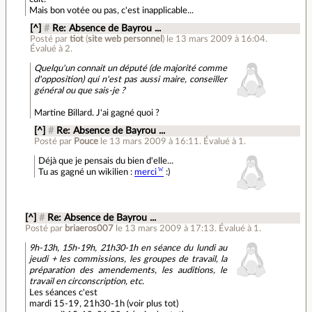
Mais bon votée ou pas, c'est inapplicable...
[^]
#
Re: Absence de Bayrou ...
Posté par
tiot
(
site web personnel
)
le 13 mars 2009 à 16:04
.
Évalué à
2
.
Quelqu'un connait un député (de majorité comme
d'opposition) qui n'est pas aussi maire, conseiller
général ou que sais-je ?
Martine Billard. J'ai gagné quoi ?
[^]
#
Re: Absence de Bayrou ...
Posté par
Pouce
le 13 mars 2009 à 16:11
.
Évalué à
1
.
Déjà que je pensais du bien d'elle...
Tu as gagné un wikilien :
merci
:)
[^]
#
Re: Absence de Bayrou ...
Posté par
briaeros007
le 13 mars 2009 à 17:13
.
Évalué à
1
.
9h-13h, 15h-19h, 21h30-1h en séance du lundi au
jeudi + les commissions, les groupes de travail, la
préparation des amendements, les auditions, le
travail en circonscription, etc.
Les séances c'est
mardi 15-19, 21h30-1h (voir plus tot)