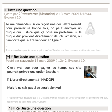
#
Juste une question
Posté par
2PetitsVerres
(
Mastodon
)
le 13 mars 2009 à 12:33
.
Évalué à
10
.
Je me demandais, si on reçoit une des lettres/email,
pour prouver sa bonne fois, on peut envoyer un
disque dur. Est-ce que ça pose un problème, si le
disque dur provient directement de ldlc, amazon, ou
n'importe quel autre vendeur en ligne ?
Tous les nombres premiers sont impairs, sauf un. Tous les nombres premiers sont impairs, sauf deux.
[^]
#
Re: Juste une question
Posté par
claudex
le 13 mars 2009 à 13:42
.
Évalué à
10
.
C'est vrai que pour gagner du temps ces site
pourrait prévoir une option à cocher:
[] Livrer directement à l'HADOPI
Mais je ne sais pas si ce serait bien vu?
« Rappelez-vous toujours que si la Gestapo avait les moyens de vous faire parler, les politiciens ont, eux,
les moyens de vous faire taire. » Coluche
[^]
#
Re: Juste une question