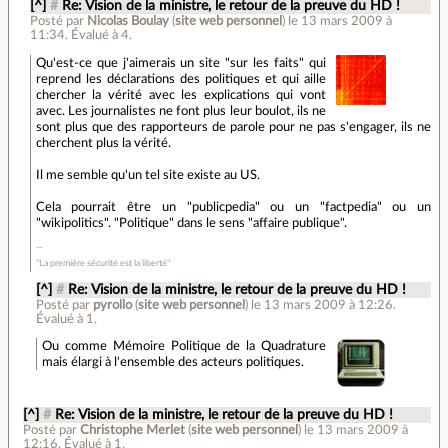
[^]
#
Re: Vision de la ministre, le retour de la preuve du HD !
Posté par
Nicolas Boulay
(
site web personnel
)
le 13 mars 2009 à
11:34
.
Évalué à
4
.
Qu'est-ce que j'aimerais un site "sur les faits" qui
reprend les déclarations des politiques et qui aille
chercher la vérité avec les explications qui vont
avec. Les journalistes ne font plus leur boulot, ils ne
sont plus que des rapporteurs de parole pour ne pas s'engager, ils ne
cherchent plus la vérité.
Il me semble qu'un tel site existe au US.
Cela pourrait être un "publicpedia" ou un "factpedia" ou un
"wikipolitics". "Politique" dans le sens "affaire publique".
"La première sécurité est la liberté"
[^]
#
Re: Vision de la ministre, le retour de la preuve du HD !
Posté par
pyrollo
(
site web personnel
)
le 13 mars 2009 à 12:26
.
Évalué à
1
.
Ou comme Mémoire Politique de la Quadrature
mais élargi à l'ensemble des acteurs politiques.
[^]
#
Re: Vision de la ministre, le retour de la preuve du HD !
Posté par
Christophe Merlet
(
site web personnel
)
le 13 mars 2009 à
12:16
.
Évalué à
1
.