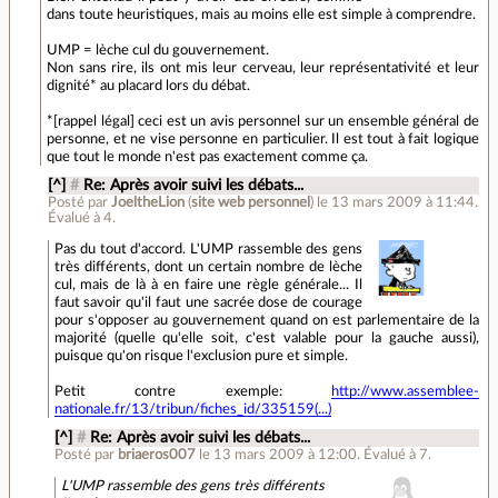
dans toute heuristiques, mais au moins elle est simple à comprendre.
UMP = lèche cul du gouvernement.
Non sans rire, ils ont mis leur cerveau, leur représentativité et leur
dignité* au placard lors du débat.
*[rappel légal] ceci est un avis personnel sur un ensemble général de
personne, et ne vise personne en particulier. Il est tout à fait logique
que tout le monde n'est pas exactement comme ça.
[^]
#
Re: Après avoir suivi les débats...
Posté par
JoeltheLion
(
site web personnel
)
le 13 mars 2009 à 11:44
.
Évalué à
4
.
Pas du tout d'accord. L'UMP rassemble des gens
très différents, dont un certain nombre de lèche
cul, mais de là à en faire une règle générale... Il
faut savoir qu'il faut une sacrée dose de courage
pour s'opposer au gouvernement quand on est parlementaire de la
majorité (quelle qu'elle soit, c'est valable pour la gauche aussi),
puisque qu'on risque l'exclusion pure et simple.
Petit contre exemple:
http://www.assemblee-
nationale.fr/13/tribun/fiches_id/335159(...)
[^]
#
Re: Après avoir suivi les débats...
Posté par
briaeros007
le 13 mars 2009 à 12:00
.
Évalué à
7
.
L'UMP rassemble des gens très différents