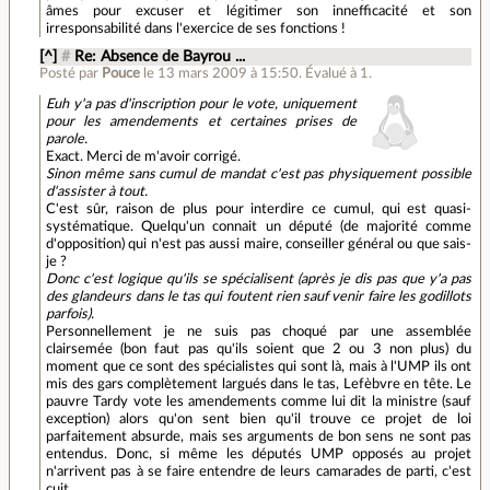
âmes pour excuser et légitimer son innefficacité et son
irresponsabilité dans l'exercice de ses fonctions !
[^]
#
Re: Absence de Bayrou ...
Posté par
Pouce
le 13 mars 2009 à 15:50
.
Évalué à
1
.
Euh y'a pas d'inscription pour le vote, uniquement
pour les amendements et certaines prises de
parole.
Exact. Merci de m'avoir corrigé.
Sinon même sans cumul de mandat c'est pas physiquement possible
d'assister à tout.
C'est sûr, raison de plus pour interdire ce cumul, qui est quasi-
systématique. Quelqu'un connait un député (de majorité comme
d'opposition) qui n'est pas aussi maire, conseiller général ou que sais-
je ?
Donc c'est logique qu'ils se spécialisent (après je dis pas que y'a pas
des glandeurs dans le tas qui foutent rien sauf venir faire les godillots
parfois).
Personnellement je ne suis pas choqué par une assemblée
clairsemée (bon faut pas qu'ils soient que 2 ou 3 non plus) du
moment que ce sont des spécialistes qui sont là, mais à l'UMP ils ont
mis des gars complètement largués dans le tas, Lefèbvre en tête. Le
pauvre Tardy vote les amendements comme lui dit la ministre (sauf
exception) alors qu'on sent bien qu'il trouve ce projet de loi
parfaitement absurde, mais ses arguments de bon sens ne sont pas
entendus. Donc, si même les députés UMP opposés au projet
n'arrivent pas à se faire entendre de leurs camarades de parti, c'est
cuit.