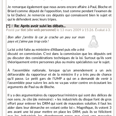
Je remarque également que nous avons encore affaire à Paul, Bloche et
Briard comme député de l'opposition, tout comme pendant l'examen de
la loi Dadvsi. Je remercie ces députés qui connaissent bien le sujet et
qui le défendent avec leurs tripes.
[^]
#
Re: Après avoir suivi les débats...
Posté par
tiot
(
site web personnel
)
le 13 mars 2009 à 15:26
.
Évalué à
3
.
Bon aller j'arrête là car je crache un peu sur mon
pays et j'aime pas trop cela !
La loi a été faite au ministère d'Albanel puis elle a été
discuté en commission. C'est dans la commission que les députés ont
pu discuter des considérations techniques de la loi. Surtout qu'ils sont
théoriquement entre personnes plus ou moins spécialistes sur le sujet.
À l'assemblée nationale, lorsque qu'un amendement a un avis
défavorable du rapporteur et de la ministre il y a très peu de chance
qu'il passe. Le petit gars de l'UMP a qui on a demandé de venir à
l'assemblée pour suivre les avis ne va pas voter contre en écoutant les
arguments de Paul ou de Bloche.
Il y a des argumentaires du rapporteur/ministre qui sont des délices de
non sens. Je cite (de mémoire) : « les industriels du disque font de gros
effort pour enlever les DRM qui sont de mauvaises solution. il faut les
aider dans leur démarche en votant cette loi ». Magnifique, ils votent 3
ans avant une loi pour mettre en place les DRM, puis ils se félicitent
que les industriels les abandonnent parce que c'est une mauvaise