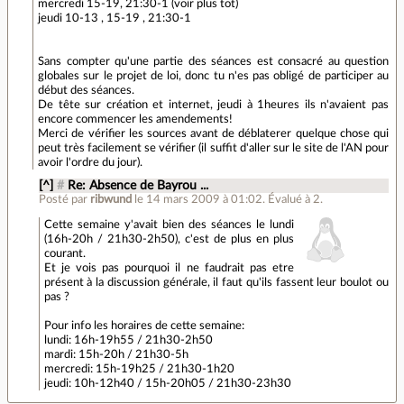
mercredi 15-19, 21:30-1 (voir plus tot)
jeudi 10-13 , 15-19 , 21:30-1
Sans compter qu'une partie des séances est consacré au question
globales sur le projet de loi, donc tu n'es pas obligé de participer au
début des séances.
De tête sur création et internet, jeudi à 1heures ils n'avaient pas
encore commencer les amendements!
Merci de vérifier les sources avant de déblaterer quelque chose qui
peut très facilement se vérifier (il suffit d'aller sur le site de l'AN pour
avoir l'ordre du jour).
[^]
#
Re: Absence de Bayrou ...
Posté par
ribwund
le 14 mars 2009 à 01:02
.
Évalué à
2
.
Cette semaine y'avait bien des séances le lundi
(16h-20h / 21h30-2h50), c'est de plus en plus
courant.
Et je vois pas pourquoi il ne faudrait pas etre
présent à la discussion générale, il faut qu'ils fassent leur boulot ou
pas ?
Pour info les horaires de cette semaine:
lundi: 16h-19h55 / 21h30-2h50
mardi: 15h-20h / 21h30-5h
mercredi: 15h-19h25 / 21h30-1h20
jeudi: 10h-12h40 / 15h-20h05 / 21h30-23h30