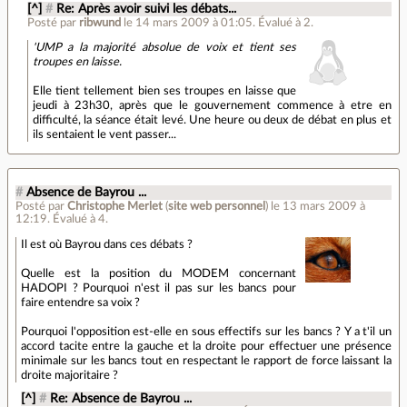
[^]
#
Re: Après avoir suivi les débats...
Posté par
ribwund
le 14 mars 2009 à 01:05
.
Évalué à
2
.
'UMP a la majorité absolue de voix et tient ses
troupes en laisse.
Elle tient tellement bien ses troupes en laisse que
jeudi à 23h30, après que le gouvernement commence à etre en
difficulté, la séance était levé. Une heure ou deux de débat en plus et
ils sentaient le vent passer...
#
Absence de Bayrou ...
Posté par
Christophe Merlet
(
site web personnel
)
le 13 mars 2009 à
12:19
.
Évalué à
4
.
Il est où Bayrou dans ces débats ?
Quelle est la position du MODEM concernant
HADOPI ? Pourquoi n'est il pas sur les bancs pour
faire entendre sa voix ?
Pourquoi l'opposition est-elle en sous effectifs sur les bancs ? Y a t'il un
accord tacite entre la gauche et la droite pour effectuer une présence
minimale sur les bancs tout en respectant le rapport de force laissant la
droite majoritaire ?
[^]
#
Re: Absence de Bayrou ...