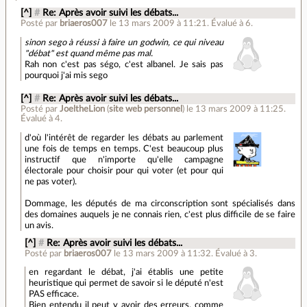
[^]
#
Re: Après avoir suivi les débats...
Posté par
briaeros007
le 13 mars 2009 à 11:21
.
Évalué à
6
.
sinon sego à réussi à faire un godwin, ce qui niveau
"débat" est quand même pas mal.
Rah non c'est pas ségo, c'est albanel. Je sais pas
pourquoi j'ai mis sego
[^]
#
Re: Après avoir suivi les débats...
Posté par
JoeltheLion
(
site web personnel
)
le 13 mars 2009 à 11:25
.
Évalué à
4
.
d'où l'intérêt de regarder les débats au parlement
une fois de temps en temps. C'est beaucoup plus
instructif que n'importe qu'elle campagne
électorale pour choisir pour qui voter (et pour qui
ne pas voter).
Dommage, les députés de ma circonscription sont spécialisés dans
des domaines auquels je ne connais rien, c'est plus difficile de se faire
un avis.
[^]
#
Re: Après avoir suivi les débats...
Posté par
briaeros007
le 13 mars 2009 à 11:32
.
Évalué à
3
.
en regardant le débat, j'ai établis une petite
heuristique qui permet de savoir si le député n'est
PAS efficace.
Bien entendu il peut y avoir des erreurs, comme