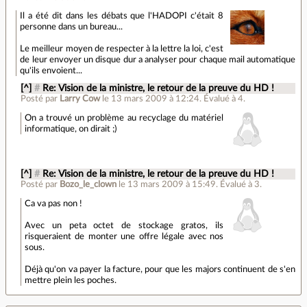
Il a été dit dans les débats que l'HADOPI c'était 8
personne dans un bureau...
Le meilleur moyen de respecter à la lettre la loi, c'est
de leur envoyer un disque dur a analyser pour chaque mail automatique
qu'ils envoient...
[^]
#
Re: Vision de la ministre, le retour de la preuve du HD !
Posté par
Larry Cow
le 13 mars 2009 à 12:24
.
Évalué à
4
.
On a trouvé un problème au recyclage du matériel
informatique, on dirait ;)
[^]
#
Re: Vision de la ministre, le retour de la preuve du HD !
Posté par
Bozo_le_clown
le 13 mars 2009 à 15:49
.
Évalué à
3
.
Ca va pas non !
Avec un peta octet de stockage gratos, ils
risqueraient de monter une offre légale avec nos
sous.
Déjà qu'on va payer la facture, pour que les majors continuent de s'en
mettre plein les poches.