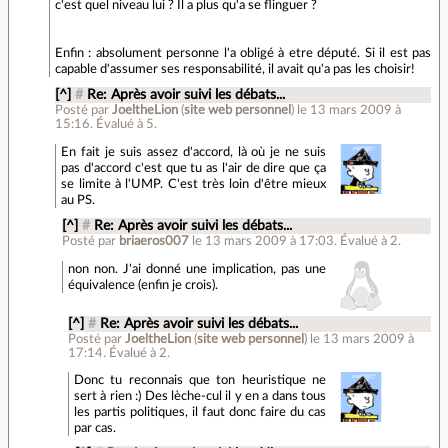
c'est quel niveau lui ? Il a plus qu'a se flinguer ?
Enfin : absolument personne l'a obligé à etre député. Si il est pas
capable d'assumer ses responsabilité, il avait qu'a pas les choisir!
[^]
#
Re: Après avoir suivi les débats...
Posté par
JoeltheLion
(
site web personnel
)
le 13 mars 2009 à
15:16
.
Évalué à
5
.
En fait je suis assez d'accord, là où je ne suis
pas d'accord c'est que tu as l'air de dire que ça
se limite à l'UMP. C'est très loin d'être mieux
au PS.
[^]
#
Re: Après avoir suivi les débats...
Posté par
briaeros007
le 13 mars 2009 à 17:03
.
Évalué à
2
.
non non. J'ai donné une implication, pas une
équivalence (enfin je crois).
[^]
#
Re: Après avoir suivi les débats...
Posté par
JoeltheLion
(
site web personnel
)
le 13 mars 2009 à
17:14
.
Évalué à
2
.
Donc tu reconnais que ton heuristique ne
sert à rien :) Des lèche-cul il y en a dans tous
les partis politiques, il faut donc faire du cas
par cas.