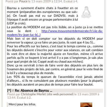
Posté par
Pouce
le 13 mars 2009 à 12:54
.
Évalué à
4
.
Bayrou a surement d'autre chats à fouetter en ce
moment (préparation des européennes ou que sais-
je). On l'avait pas mal vu sur DADVSI, mais à
l'époque il avait encore un groupe parlementaire à lui
(UDF je crois).
La position du MODEM est pas très lisible, on a juste ça à se mettre
sous la dent :
http://www.mouvementdemocrate.fr/vie-du-
modem/itv-jean-luc-b(...)
Mais bon si on doit compter sur les députés du MODEM pour
renverser la vapeur, ça va faire un peu juste, ils sont que 4 (ou 5)...
Pour les effectifs sur les bancs, c'est tout le temps comme ça... comme
les députés doivent s'inscrire pour voter aux séances, on sait combien
ils vont être et donc la majorité ajuste en fonction, même s'il arrive
parfois qu'ils se loupent (c'est arrivé il y a pas si longtemps, je sais plus
pour quel projet de loi, Coppé avait eu chaud aux miches).
Donc ça ne servirait à rien de faire venir des députés en plus lors de
l'examen des projets de lois, par contre, en général, pour le vote final de
la loi il y a beaucoup plus de monde.
Les 90% du temps le quorum de l'assemblée n'est jamais atteint
d'ailleurs... si ils ne cumulaient pas plusieurs mandats (pour la plupart),
les députés auraient un peu plus de temps pour faire leur boulot.
[^]
#
Re: Absence de Bayrou ...
Posté par
Christophe Merlet
(
site web personnel
)
le 13 mars 2009 à
13:44
.
Évalué à
2
.
Merci pour les infos.