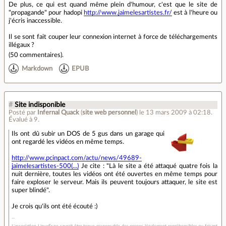
De plus, ce qui est quand même plein d'humour, c'est que le site de
"propagande" pour hadopi
http://www.jaimelesartistes.fr/
est à l'heure ou
j'écris inaccessible.
Il se sont fait couper leur connexion internet à force de téléchargements
illégaux ?
(
50 commentaires
).
Markdown
EPUB
#
Site indisponible
Posté par
Infernal Quack
(
site web personnel
)
le 13 mars 2009 à 02:18
.
Évalué à
9
.
Ils ont dû subir un DOS de 5 gus dans un garage qui
ont regardé les vidéos en même temps.
http://www.pcinpact.com/actu/news/49689-
jaimelesartistes-500(...)
Je cite : "Là le site a été attaqué quatre fois la
nuit dernière, toutes les vidéos ont été ouvertes en même temps pour
faire exploser le serveur. Mais ils peuvent toujours attaquer, le site est
super blindé".
Je crois qu'ils ont été écouté :)