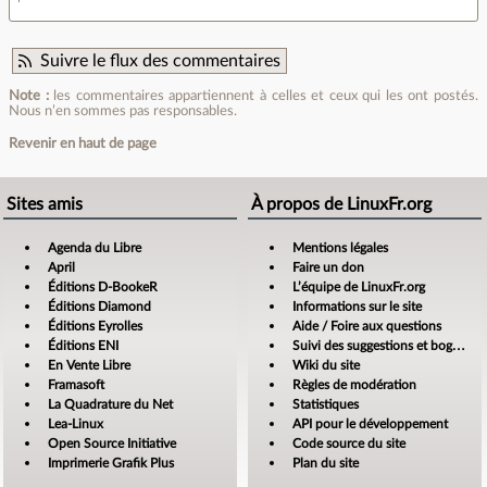
Suivre le flux des commentaires
Note :
les commentaires appartiennent à celles et ceux qui les ont postés.
Nous n’en sommes pas responsables.
Revenir en haut de page
Sites amis
À propos de LinuxFr.org
Agenda du Libre
Mentions légales
April
Faire un don
Éditions D-BookeR
L’équipe de LinuxFr.org
Éditions Diamond
Informations sur le site
Éditions Eyrolles
Aide / Foire aux questions
Éditions ENI
Suivi des suggestions et bogues
En Vente Libre
Wiki du site
Framasoft
Règles de modération
La Quadrature du Net
Statistiques
Lea-Linux
API pour le développement
Open Source Initiative
Code source du site
Imprimerie Grafik Plus
Plan du site