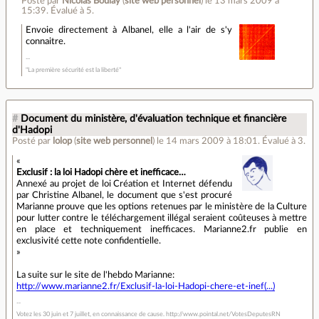
Posté par
Nicolas Boulay
(
site web personnel
)
le 13 mars 2009 à
15:39
.
Évalué à
5
.
Envoie directement à Albanel, elle a l'air de s'y
connaitre.
"La première sécurité est la liberté"
#
Document du ministère, d'évaluation technique et financière
d'Hadopi
Posté par
lolop
(
site web personnel
)
le 14 mars 2009 à 18:01
.
Évalué à
3
.
Exclusif : la loi Hadopi chère et inefficace…
Annexé au projet de loi Création et Internet défendu
par Christine Albanel, le document que s'est procuré
Marianne prouve que les options retenues par le ministère de la Culture
pour lutter contre le téléchargement illégal seraient coûteuses à mettre
en place et techniquement inefficaces. Marianne2.fr publie en
exclusivité cette note confidentielle.
La suite sur le site de l'hebdo Marianne:
http://www.marianne2.fr/Exclusif-la-loi-Hadopi-chere-et-inef(...)
Votez les 30 juin et 7 juillet, en connaissance de cause. http://www.pointal.net/VotesDeputesRN