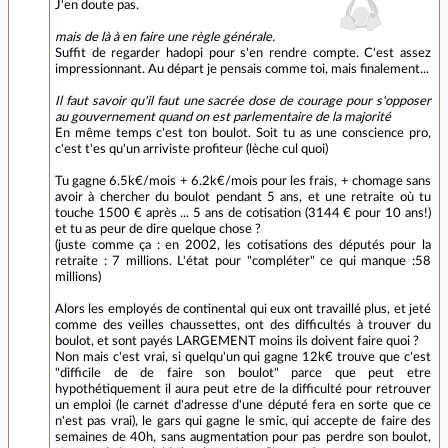
J'en doute pas.
mais de là à en faire une règle générale.
Suffit de regarder hadopi pour s'en rendre compte. C'est assez
impressionnant. Au départ je pensais comme toi, mais finalement...
Il faut savoir qu'il faut une sacrée dose de courage pour s'opposer
au gouvernement quand on est parlementaire de la majorité
En même temps c'est ton boulot. Soit tu as une conscience pro,
c'est t'es qu'un arriviste profiteur (lèche cul quoi)
Tu gagne 6.5k€/mois + 6.2k€/mois pour les frais, + chomage sans
avoir à chercher du boulot pendant 5 ans, et une retraite où tu
touche 1500 € après ... 5 ans de cotisation (3144 € pour 10 ans!)
et tu as peur de dire quelque chose ?
(juste comme ça : en 2002, les cotisations des députés pour la
retraite : 7 millions. L'état pour "compléter" ce qui manque :58
millions)
Alors les employés de continental qui eux ont travaillé plus, et jeté
comme des veilles chaussettes, ont des difficultés à trouver du
boulot, et sont payés LARGEMENT moins ils doivent faire quoi ?
Non mais c'est vrai, si quelqu'un qui gagne 12k€ trouve que c'est
"difficile de de faire son boulot" parce que peut etre
hypothétiquement il aura peut etre de la difficulté pour retrouver
un emploi (le carnet d'adresse d'une député fera en sorte que ce
n'est pas vrai), le gars qui gagne le smic, qui accepte de faire des
semaines de 40h, sans augmentation pour pas perdre son boulot,