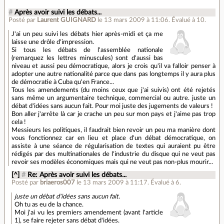
#
Après avoir suivi les débats...
Posté par
Laurent GUIGNARD
le 13 mars 2009 à 11:06
.
Évalué à
10
.
J'ai un peu suivi les débats hier après-midi et ça me
laisse une drôle d'impression.
Si tous les débats de l'assemblée nationale
(remarquez les lettres minuscules) sont d'aussi bas
niveau et aussi peu démocratique, alors je crois qu'il va falloir penser à
adopter une autre nationalité parce que dans pas longtemps il y aura plus
de démocratie à Cuba qu'en France...
Tous les amendements (du moins ceux que j'ai suivis) ont été rejetés
sans même un argumentaire technique, commercial ou autre. juste un
débat d'idées sans aucun fait. Pour moi juste des jugements de valeurs !
Bon aller j'arrête là car je crache un peu sur mon pays et j'aime pas trop
cela !
Messieurs les politiques, il faudrait bien revoir un peu ma manière dont
vous fonctionnez car en lieu et place d'un débat démocratique, on
assiste à une séance de régularisation de textes qui auraient pu être
rédigés par des multinationales de l'industrie du disque qui ne veut pas
revoir ses modèles économiques mais qui ne veut pas non-plus mourir...
[^]
#
Re: Après avoir suivi les débats...
Posté par
briaeros007
le 13 mars 2009 à 11:17
.
Évalué à
6
.
juste un débat d'idées sans aucun fait.
Oh tu as eu de la chance.
Moi j'ai vu les premiers amendement (avant l'article
1), se faire rejeter sans débat d'idées.