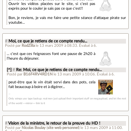
Ouvrir les vidéos placées sur le site, si c'est pas
exprès pour le couler je sais pas ce que c'est!!
Bon, je reviens, je vais me faire une petite séance d'attaque pirate sur
youtube...
#
Moi, ce que je retiens de ce compte rendu...
Posté par
RodZilla
le 13 mars 2009 à 08:33
.
Évalué à
6
.
... c'est que ces feignasses font une pause de 2h20 à
l'heure du déjeuner.
[^]
#
Re: Moi, ce que je retiens de ce compte rendu...
Posté par
B16F4RV4RD1N
le 13 mars 2009 à 10:06
.
Évalué à
6
.
peut-être que le vin était servi dans des pots, cela
fait beaucoup à boire et à digérer...
Only wimps use tape backup: real men just upload their important stuff on megaupload, and let the rest
of the world ~~mirror~~ link to it
#
Vision de la ministre, le retour de la preuve du HD !
Posté par
Nicolas Boulay
(
site web personnel
)
le 13 mars 2009 à 11:00
.