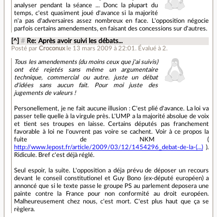
analyser pendant la séance ... Donc la plupart du
temps, c'est quasiment joué d'avance si la majorité
n'a pas d'adversaires assez nombreux en face. L'opposition négocie
parfois certains amendements, en faisant des concessions sur d'autres.
[^]
#
Re: Après avoir suivi les débats...
Posté par
Croconux
le 13 mars 2009 à 22:01
.
Évalué à
2
.
Tous les amendements (du moins ceux que j'ai suivis)
ont été rejetés sans même un argumentaire
technique, commercial ou autre. juste un débat
d'idées sans aucun fait. Pour moi juste des
jugements de valeurs !
Personellement, je ne fait aucune illusion : C'est plié d'avance. La loi va
passer telle quelle à la virgule près. L'UMP a la majorité absolue de voix
et tient ses troupes en laisse. Certains députés pas franchement
favorable à loi ne l'ouvrent pas voire se cachent. Voir à ce propos la
fuite de NKM (
http://www.lepost.fr/article/2009/03/12/1454296_debat-de-la-(...)
).
Ridicule. Bref c'est déjà réglé.
Seul espoir, la suite. L'opposition a déja prévu de déposer un recours
devant le conseil constitutionel et Guy Bono (ex-député européen) a
annoncé que si le texte passe le groupe PS au parlement deposera une
painte contre la France pour non conformité au droit européen.
Malheureusement chez nous, c'est mort. C'est plus haut que ça se
règlera.