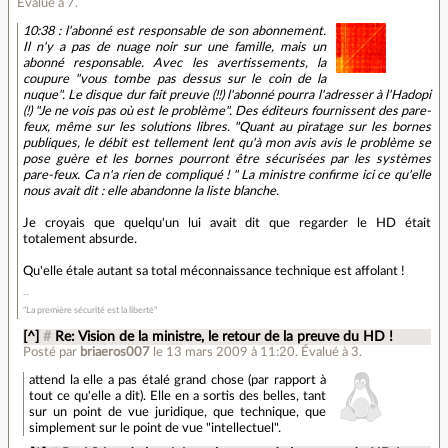
Évalué à
7
.
10:38 : l'abonné est responsable de son abonnement.
Il n'y a pas de nuage noir sur une famille, mais un
abonné responsable. Avec les avertissements, la
coupure "vous tombe pas dessus sur le coin de la
nuque". Le disque dur fait preuve (!!) l'abonné pourra l'adresser à l'Hadopi
(!) "Je ne vois pas où est le problème". Des éditeurs fournissent des pare-
feux, même sur les solutions libres. "Quant au piratage sur les bornes
publiques, le débit est tellement lent qu'à mon avis avis le problème se
pose guère et les bornes pourront être sécurisées par les systèmes
pare-feux. Ca n'a rien de compliqué ! " La ministre confirme ici ce qu'elle
nous avait dit : elle abandonne la liste blanche.
Je croyais que quelqu'un lui avait dit que regarder le HD était
totalement absurde.
Qu'elle étale autant sa total méconnaissance technique est affolant !
"La première sécurité est la liberté"
[^]
#
Re: Vision de la ministre, le retour de la preuve du HD !
Posté par
briaeros007
le 13 mars 2009 à 11:20
.
Évalué à
3
.
attend la elle a pas étalé grand chose (par rapport à
tout ce qu'elle a dit). Elle en a sortis des belles, tant
sur un point de vue juridique, que technique, que
simplement sur le point de vue "intellectuel".