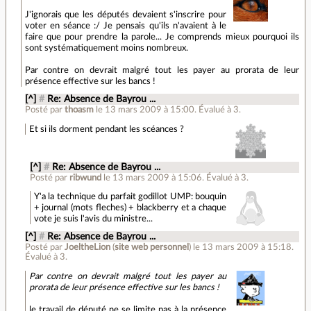
J'ignorais que les députés devaient s'inscrire pour
voter en séance :/ Je pensais qu'ils n'avaient à le
faire que pour prendre la parole... Je comprends mieux pourquoi ils
sont systématiquement moins nombreux.
Par contre on devrait malgré tout les payer au prorata de leur
présence effective sur les bancs !
[^]
#
Re: Absence de Bayrou ...
Posté par
thoasm
le 13 mars 2009 à 15:00
.
Évalué à
3
.
Et si ils dorment pendant les scéances ?
[^]
#
Re: Absence de Bayrou ...
Posté par
ribwund
le 13 mars 2009 à 15:06
.
Évalué à
3
.
Y'a la technique du parfait godillot UMP: bouquin
+ journal (mots fleches) + blackberry et a chaque
vote je suis l'avis du ministre...
[^]
#
Re: Absence de Bayrou ...
Posté par
JoeltheLion
(
site web personnel
)
le 13 mars 2009 à 15:18
.
Évalué à
3
.
Par contre on devrait malgré tout les payer au
prorata de leur présence effective sur les bancs !
le travail de député ne se limite pas à la présence