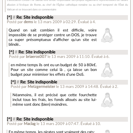
L'association LinuxFr ne saurait être tenue responsable des propos légalement repréhensibles ou faisant
allusion à l'évêque de Rome, au chef de l'Église catholique romaine ou au chef temporel de l'État du
Vatican et se trouvant dans ce commentaire
[^]
#
Re: Site indisponible
Posté par
dems
le 13 mars 2009 à 02:29
.
Évalué à
4
.
Quand on sait combien il est difficile, voire
impossible de se protéger contre un DOS, je trouve
ca super présomptueux d'afficher qu'un site est
blindé..
[^]
#
Re: Site indisponible
Posté par
briaeros007
le 13 mars 2009 à 11:10
.
Évalué à
6
.
en même temps ils ont eu un budget de 50 à 80k€.
Pour un site comme celui là , ça laisse un bon
budget pour minimiser les effets d'une DoS.
[^]
#
Re: Site indisponible
Posté par
Metzgermeister
le 13 mars 2009 à 14:48
.
Évalué à
2
.
Néanmoins, il est précisé que cette fourchette
inclut tous les frais, les fonds alloués au site lui-
même sont donc (bien) moindres.
[^]
#
Re: Site indisponible
Posté par
Maclag
le 13 mars 2009 à 07:47
.
Évalué à
10
.
En même temps, les pirates sont vraiment des rats: