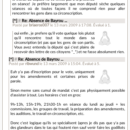
en séance! Je préfère largement que mon député sèche quelques
séances où de toutes façons il ne comprend rien pour aller
rencontrer les gens dans sa circonscription.
[^]
#
Re: Absence de Bayrou ...
Posté par
briaeros007
le 13 mars 2009 à 17:08
.
Évalué à
1
.
oui enfin , je prefere qu'il vote quelque lois plutot
qu'il rencontre tout le monde dans sa
circonsription (et pas que les gens de son partis.
Vous avez entendu la député qui c'est plains de
recevoir des lettre de ces citoyens *_*) et ne fasse absolument rien.
[^]
#
Re: Absence de Bayrou ...
Posté par
ribwund
le 13 mars 2009 à 15:04
.
Évalué à
5
.
Euh y'a pas d'inscription pour le vote, uniquement
pour les amendements et certaines prises de
parole.
Sinon meme sans cumul de mandat c'est pas physiquement possible
d'assister à tout. Les horaires c'est en gros:
9h-13h, 15h-19h, 21h30-1h en séance du lundi au jeudi + les
commissions, les groupes de travail, la préparation des amendements,
les auditions, le travail en circonscription, etc.
Donc c'est logique qu'ils se spécialisent (apres je dis pas que y'a pas
des glandeurs dans le tas qui foutent rien sauf venir faire les godillots