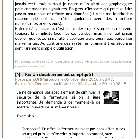
jamais écrit, mais surtout je doute qu'ils aient des graphologues
pour comparer les signatures. En gros, n'importe qui peut se faire
passer pour nous et effacer nos données (et c'est pas le prix d'un
recommandé qui va arrêter quelqu'un avec des intentions
malveillantes envers vous).
Enfin voilà, la sécurité, c'est jamais des sujets simples, car on veut
toujours la simplicité (pour les cas valides), mais il ne faut jamais
oublier que cette simplicité s'applique alors aussi aux personnes
malveillantes. Au contraire des systèmes vraiment très sécurisés
sont rarement simple d'utilisation.
Film d'animation libre en CC by-sa/Art Libre, fait avec GIMP et autre logiciels libres: ZeMarmot [
http://film.zemarmot.net ]
[^]
#
Re: Un désabonnement compliqué !
Posté par
gUI
(
Mastodon
)
le 05 décembre 2016 à 08:49
.
Évalué à
4
.
Dernière modification le 05 décembre 2016 à 08:49.
Je ne demande pas spécialement de diminuer la
sécurité de la fermeture, si on la juge
importante. Je demande à ce moment-là de
mettre l'ouverture au même niveau.
Exemples :
Facebook ? En effet, la fermeture n'est pas sans effet. Alors
pourquoi puis-je m'inscrire n'importe comment, sans