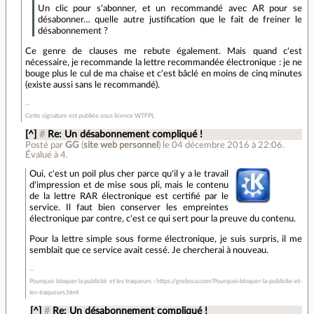
Un clic pour s'abonner, et un recommandé avec AR pour se
désabonner… quelle autre justification que le fait de freiner le
désabonnement ?
Ce genre de clauses me rebute également. Mais quand c'est
nécessaire, je recommande la lettre recommandée électronique : je ne
bouge plus le cul de ma chaise et c'est bâclé en moins de cinq minutes
(existe aussi sans le recommandé).
Cette signature est publiée sous licence WTFPL
[^]
#
Re: Un désabonnement compliqué !
Posté par
GG
(
site web personnel
)
le 04 décembre 2016 à 22:06
.
Évalué à
4
.
Oui, c'est un poil plus cher parce qu'il y a le travail
d'impression et de mise sous pli, mais le contenu
de la lettre RAR électronique est certifié par le
service. Il faut bien conserver les empreintes
électronique par contre, c'est ce qui sert pour la preuve du contenu.
Pour la lettre simple sous forme électronique, je suis surpris, il me
semblait que ce service avait cessé. Je chercherai à nouveau.
Pourquoi bloquer la publicité et les traqueurs : https://greboca.com/Pourquoi-bloquer-la-publicite-et-
les-traqueurs.html
[^]
#
Re: Un désabonnement compliqué !