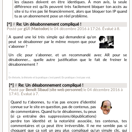
les clauses doivent en être identiques. À mon avis, la seule
différence est qu'ils peuvent très facilement bloquer ton accès au
site si tu n'es pas lié financièrement, alors que bloquer ton IP quand
tu as un abonnement pose un réel problème.
[^]
#
Re: Un désabonnement compliqué !
Posté par
gUI
(
Mastodon
)
le 04 décembre 2016 à 17:26
.
Évalué à
8
.
A quand une loi très simple qui demanderai qu'on
peut se désabonner par le même moyen que pour
s'abonner ?
Un clic pour s'abonner, et un recommandé avec AR pour se
désabonner… quelle autre justification que le fait de freiner le
désabonnement ?
En théorie, la théorie et la pratique c'est pareil. En pratique c'est pas vrai.
[^]
#
Re: Un désabonnement compliqué !
Posté par
Benoît Sibaud
(
site web personnel
)
le 04 décembre 2016 à
17:41
.
Évalué à
7
.
Quand tu t'abonnes, tu n'as pas encore d'identité
connue sur le site en question, pas de contenus, pas
de commentaires. Quand tu te désabonnes, tu peux
(si ça entraîne des suppressions/dépublications)
perdre ton identité et la notoriété associée, tes contenus, tes
commentaires et ça peut être irréversible. Il ne me semble pas si
choquant que ça soit un peu plus compliqué qu'un simple clic, qui