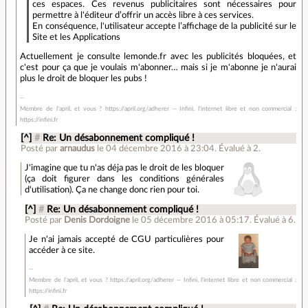
ces espaces. Ces revenus publicitaires sont nécessaires pour
permettre à l'éditeur d’offrir un accès libre à ces services.
En conséquence, l'utilisateur accepte l’affichage de la publicité sur le
Site et les Applications
Actuellement je consulte lemonde.fr avec les publicités bloquées, et
c'est pour ça que je voulais m'abonner… mais si je m'abonne je n'aurai
plus le droit de bloquer les pubs !
Membre de l'april, et vous ? https://april.org/adherer -- Infini, l'internet libre et non commercial :
https://infini.fr
[^]
#
Re: Un désabonnement compliqué !
Posté par
arnaudus
le 04 décembre 2016 à 23:04
.
Évalué à
2
.
J'imagine que tu n'as déja pas le droit de les bloquer
(ça doit figurer dans les conditions générales
d'utilisation). Ça ne change donc rien pour toi.
[^]
#
Re: Un désabonnement compliqué !
Posté par
Denis Dordoigne
le 05 décembre 2016 à 05:17
.
Évalué à
6
.
Je n'ai jamais accepté de CGU particulières pour
accéder à ce site.
Membre de l'april, et vous ? https://april.org/adherer -- Infini, l'internet libre et non commercial :
https://infini.fr