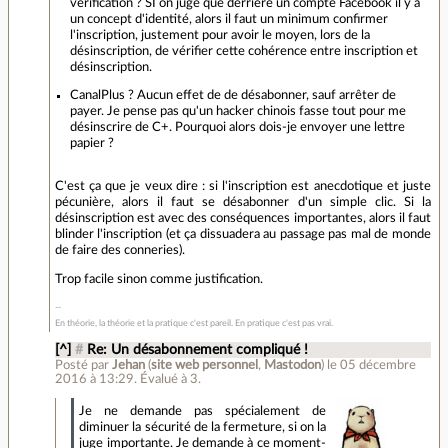
vérification ? SI on juge que derrière un compte Facebook il y a
un concept d'identité, alors il faut un minimum confirmer
l'inscription, justement pour avoir le moyen, lors de la
désinscription, de vérifier cette cohérence entre inscription et
désinscription.
CanalPlus ? Aucun effet de de désabonner, sauf arrêter de
payer. Je pense pas qu'un hacker chinois fasse tout pour me
désinscrire de C+. Pourquoi alors dois-je envoyer une lettre
papier ?
C'est ça que je veux dire : si l'inscription est anecdotique et juste
pécunière, alors il faut se désabonner d'un simple clic. Si la
désinscription est avec des conséquences importantes, alors il faut
blinder l'inscription (et ça dissuadera au passage pas mal de monde
de faire des conneries).
Trop facile sinon comme justification.
En théorie, la théorie et la pratique c'est pareil. En pratique c'est pas vrai.
[^]
#
Re: Un désabonnement compliqué !
Posté par
Jehan
(
site web personnel
,
Mastodon
)
le 05 décembre
2016 à 13:29
.
Évalué à
3
.
Je ne demande pas spécialement de
diminuer la sécurité de la fermeture, si on la
juge importante. Je demande à ce moment-