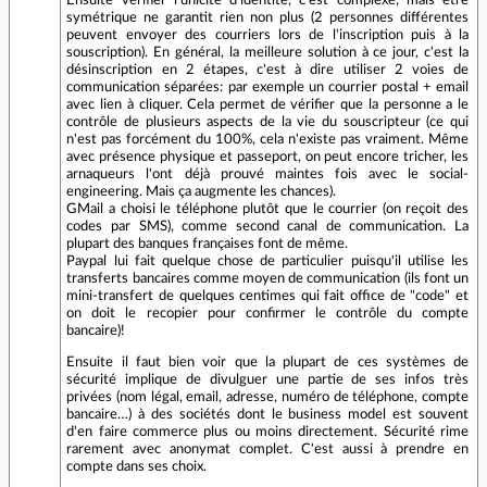
Ensuite vérifier l'unicité d'identité, c'est complexe, mais être
symétrique ne garantit rien non plus (2 personnes différentes
peuvent envoyer des courriers lors de l'inscription puis à la
souscription). En général, la meilleure solution à ce jour, c'est la
désinscription en 2 étapes, c'est à dire utiliser 2 voies de
communication séparées: par exemple un courrier postal + email
avec lien à cliquer. Cela permet de vérifier que la personne a le
contrôle de plusieurs aspects de la vie du souscripteur (ce qui
n'est pas forcément du 100%, cela n'existe pas vraiment. Même
avec présence physique et passeport, on peut encore tricher, les
arnaqueurs l'ont déjà prouvé maintes fois avec le social-
engineering. Mais ça augmente les chances).
GMail a choisi le téléphone plutôt que le courrier (on reçoit des
codes par SMS), comme second canal de communication. La
plupart des banques françaises font de même.
Paypal lui fait quelque chose de particulier puisqu'il utilise les
transferts bancaires comme moyen de communication (ils font un
mini-transfert de quelques centimes qui fait office de "code" et
on doit le recopier pour confirmer le contrôle du compte
bancaire)!
Ensuite il faut bien voir que la plupart de ces systèmes de
sécurité implique de divulguer une partie de ses infos très
privées (nom légal, email, adresse, numéro de téléphone, compte
bancaire…) à des sociétés dont le business model est souvent
d'en faire commerce plus ou moins directement. Sécurité rime
rarement avec anonymat complet. C'est aussi à prendre en
compte dans ses choix.