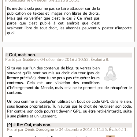
modification le 04 décembre 2016 à 10:53.
Ils mettent cela pour ne pas se faire attaquer sur de la
publication de textes et images non libres de droits.
Mais qui va vérifier que c'est le cas ? Ce n'est pas
parce que c'est publié à cet endroit que c'est
vraiment libre de tout droit, les abonnés peuvent y poster n'importe
quoi.
#
Oui, mais non.
Posté par
Gabbro
le 04 décembre 2016 à 10:52
.
Évalué à
8
.
Si tu vas sur l'un des contenus de blog, tu verras bien
souvent qu'ils sont soumis au droit d'auteur (pas de
licence précisée), donc tu ne peux pas récupérer leurs
contenus. Cela est une violation des conditions
d'hébergement du Monde, mais cela ne te permet pas de récupérer le
contenu.
Un peu comme si quelqu'un utilisait un bout de code GPL dans le sien,
sous licence propriétaire. Tu n'aurais pas le droit de réutiliser son code.
Par contre, son code pourrait devenir GPL, ou être retiré/interdit, suite
à une plainte et un jugement.
[^]
#
Re: Oui, mais non.
Posté par
Denis Dordoigne
le 04 décembre 2016 à 11:55
.
Évalué à
1
.