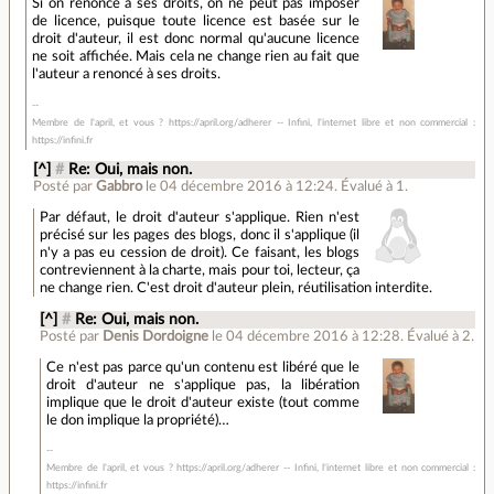
Si on renonce à ses droits, on ne peut pas imposer
de licence, puisque toute licence est basée sur le
droit d'auteur, il est donc normal qu'aucune licence
ne soit affichée. Mais cela ne change rien au fait que
l'auteur a renoncé à ses droits.
Membre de l'april, et vous ? https://april.org/adherer -- Infini, l'internet libre et non commercial :
https://infini.fr
[^]
#
Re: Oui, mais non.
Posté par
Gabbro
le 04 décembre 2016 à 12:24
.
Évalué à
1
.
Par défaut, le droit d'auteur s'applique. Rien n'est
précisé sur les pages des blogs, donc il s'applique (il
n'y a pas eu cession de droit). Ce faisant, les blogs
contreviennent à la charte, mais pour toi, lecteur, ça
ne change rien. C'est droit d'auteur plein, réutilisation interdite.
[^]
#
Re: Oui, mais non.
Posté par
Denis Dordoigne
le 04 décembre 2016 à 12:28
.
Évalué à
2
.
Ce n'est pas parce qu'un contenu est libéré que le
droit d'auteur ne s'applique pas, la libération
implique que le droit d'auteur existe (tout comme
le don implique la propriété)…
Membre de l'april, et vous ? https://april.org/adherer -- Infini, l'internet libre et non commercial :
https://infini.fr