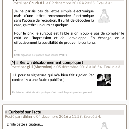
Posté par
Chuck #1
le 09 décembre 2016 à 23:35
.
Évalué à
1
.
Je ne parlais pas de lettre simple électronique
mais d'une lettre recommandée électronique
sans l'accusé de réception. Il suffit de décocher la
case, ça retire un euro et quelque.
Pour le prix, le surcout est faible si on n'oublie pas de compter le
coût de l'impression et de l'enveloppe. En échange, on a
effectivement la possibilité de prouver le contenu.
Cette signature est publiée sous licence WTFPL
[^]
#
Re: Un désabonnement compliqué !
Posté par
gUI
(
Mastodon
)
le 05 décembre 2016 à 08:54
.
Évalué à
3
.
+1 pour ta signature qui m'a bien fait rigoler. Par
contre il y a une faute : publié
e
;)
En théorie, la théorie et la pratique c'est pareil. En pratique c'est pas vrai.
#
Curiosité sur l'actu
Posté par
rdhlnn
le 04 décembre 2016 à 11:59
.
Évalué à
4
.
Drôle cette situation…