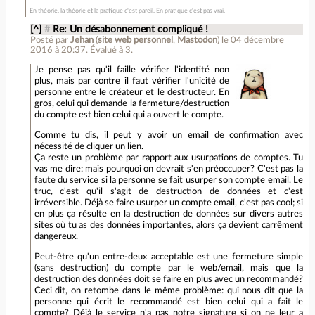
En théorie, la théorie et la pratique c'est pareil. En pratique c'est pas vrai.
[^]
#
Re: Un désabonnement compliqué !
Posté par
Jehan
(
site web personnel
,
Mastodon
)
le 04 décembre
2016 à 20:37
.
Évalué à
3
.
Je pense pas qu'il faille vérifier l'identité non
plus, mais par contre il faut vérifier l'unicité de
personne entre le créateur et le destructeur. En
gros, celui qui demande la fermeture/destruction
du compte est bien celui qui a ouvert le compte.
Comme tu dis, il peut y avoir un email de confirmation avec
nécessité de cliquer un lien.
Ça reste un problème par rapport aux usurpations de comptes. Tu
vas me dire: mais pourquoi on devrait s'en préoccuper? C'est pas la
faute du service si la personne se fait usurper son compte email. Le
truc, c'est qu'il s'agit de destruction de données et c'est
irréversible. Déjà se faire usurper un compte email, c'est pas cool; si
en plus ça résulte en la destruction de données sur divers autres
sites où tu as des données importantes, alors ça devient carrêment
dangereux.
Peut-être qu'un entre-deux acceptable est une fermeture simple
(sans destruction) du compte par le web/email, mais que la
destruction des données doit se faire en plus avec un recommandé?
Ceci dit, on retombe dans le même problème: qui nous dit que la
personne qui écrit le recommandé est bien celui qui a fait le
compte? Déjà le service n'a pas notre signature si on ne leur a