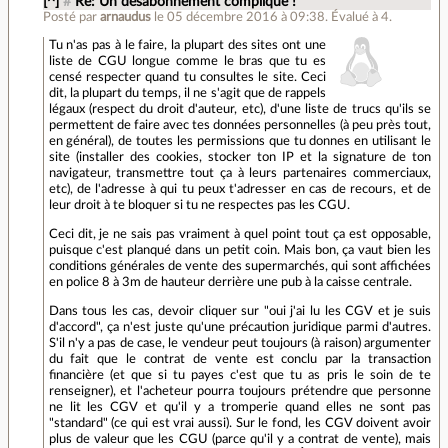
[^]
#
Re: Un désabonnement compliqué !
Posté par
arnaudus
le 05 décembre 2016 à 09:38
.
Évalué à
4
.
Tu n'as pas à le faire, la plupart des sites ont une
liste de CGU longue comme le bras que tu es
censé respecter quand tu consultes le site. Ceci
dit, la plupart du temps, il ne s'agit que de rappels
légaux (respect du droit d'auteur, etc), d'une liste de trucs qu'ils se
permettent de faire avec tes données personnelles (à peu près tout,
en général), de toutes les permissions que tu donnes en utilisant le
site (installer des cookies, stocker ton IP et la signature de ton
navigateur, transmettre tout ça à leurs partenaires commerciaux,
etc), de l'adresse à qui tu peux t'adresser en cas de recours, et de
leur droit à te bloquer si tu ne respectes pas les CGU.
Ceci dit, je ne sais pas vraiment à quel point tout ça est opposable,
puisque c'est planqué dans un petit coin. Mais bon, ça vaut bien les
conditions générales de vente des supermarchés, qui sont affichées
en police 8 à 3m de hauteur derrière une pub à la caisse centrale.
Dans tous les cas, devoir cliquer sur "oui j'ai lu les CGV et je suis
d'accord", ça n'est juste qu'une précaution juridique parmi d'autres.
S'il n'y a pas de case, le vendeur peut toujours (à raison) argumenter
du fait que le contrat de vente est conclu par la transaction
financière (et que si tu payes c'est que tu as pris le soin de te
renseigner), et l'acheteur pourra toujours prétendre que personne
ne lit les CGV et qu'il y a tromperie quand elles ne sont pas
"standard" (ce qui est vrai aussi). Sur le fond, les CGV doivent avoir
plus de valeur que les CGU (parce qu'il y a contrat de vente), mais