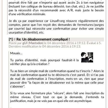
pourrait être fait par n'importe qui ayant accès 2s à ton navigateur
(incluant ton collègue de bureau détesté, ton chat, etc.). Je ne justifie
pas la nécessité d'un recommandé avec A/R, mais juste le besoin
d'une vérification minimale.
Je dis ça par expérience car LinuxFr.org réouvre régulièrement des
comptes, parce que l'on reçoit des demandes de fermetures/purges
par courriel (qui nécessite une confirmation pour éviter une simple
usurpation d'identité), etc.
[^]
#
Re: Un désabonnement compliqué !
Posté par
gUI
(
Mastodon
)
le 04 décembre 2016 à 19:12
.
Évalué à
5
.
Dernière modification le 04 décembre 2016 à 19:13.
Mouais…
Tu parles d'identité, mais pourquoi faudrait-il la
vérifier plus qu'à la création ?
Tu as bien un simple mail de confirmation quand tu t'inscris ? Alors le
mail de confirmation quand tu te désinscris c'est pareil. Et si t'as pas
de mail de confirmation à l'inscription, mets-en un, rien que pour
pouvoir dire "la façon de se désabonner est la même que celle pour
s'abonner".
Si tu veux une fermeture plus "sécure", alors fait une inscription du
même niveau. C'est tout ce que je demande. J'entends ta
justification, mais je ne vois pas en quoi elle est asymétrique.