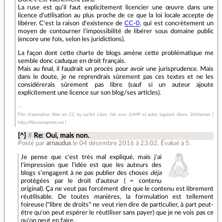
La ruse est qu'il faut explicitement licencier une œuvre dans une
licence d'utilisation au plus proche de ce que la loi locale accepte de
libérer. C'est la raison d'existence de
CC-0
, qui est concrètement un
moyen de contourner l'impossibilité de libérer sous domaine public
(encore une fois, selon les juridictions).
La façon dont cette charte de blogs amène cette problématique me
semble donc caduque en droit français.
Mais au final, il faudrait un procès pour avoir une jurisprudence. Mais
dans le doute, je ne reprendrais sûrement pas ces textes et ne les
considérerais sûrement pas libre (sauf si un auteur ajoute
explicitement une licence sur son blog/ses articles).
Film d'animation libre en CC by-sa/Art Libre, fait avec GIMP et autre logiciels libres: ZeMarmot [
http://film.zemarmot.net ]
[^]
#
Re: Oui, mais non.
Posté par
arnaudus
le 04 décembre 2016 à 23:02
.
Évalué à
5
.
Je pense que c'est très mal expliqué, mais j'ai
l'impression que l'idée est que les auteurs des
blogs s'engagent à ne pas publier des choses
déja
protégées par le droit d'auteur ( = contenu
original). Ça ne veut pas forcément dire que le contenu est librement
réutilisable. De toutes manières, la formulation est tellement
foireuse ("libre de droits" ne veut rien dire de particulier, à part peut-
être qu'on peut espérer le réutiliser sans payer) que je ne vois pas ce
qu'on peut en faire.