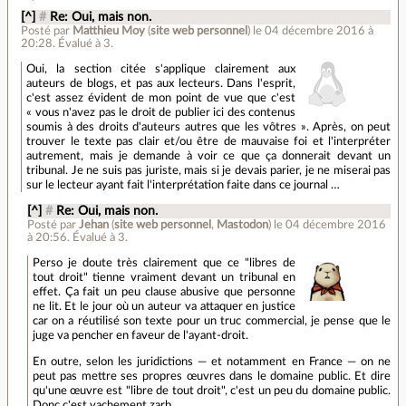
[^]
#
Re: Oui, mais non.
Posté par
Matthieu Moy
(
site web personnel
)
le 04 décembre 2016 à
20:28
.
Évalué à
3
.
Oui, la section citée s'applique clairement aux
auteurs de blogs, et pas aux lecteurs. Dans l'esprit,
c'est assez évident de mon point de vue que c'est
« vous n'avez pas le droit de publier ici des contenus
soumis à des droits d'auteurs autres que les vôtres ». Après, on peut
trouver le texte pas clair et/ou être de mauvaise foi et l'interpréter
autrement, mais je demande à voir ce que ça donnerait devant un
tribunal. Je ne suis pas juriste, mais si je devais parier, je ne miserai pas
sur le lecteur ayant fait l'interprétation faite dans ce journal …
[^]
#
Re: Oui, mais non.
Posté par
Jehan
(
site web personnel
,
Mastodon
)
le 04 décembre 2016
à 20:56
.
Évalué à
3
.
Perso je doute très clairement que ce "libres de
tout droit" tienne vraiment devant un tribunal en
effet. Ça fait un peu clause abusive que personne
ne lit. Et le jour où un auteur va attaquer en justice
car on a réutilisé son texte pour un truc commercial, je pense que le
juge va pencher en faveur de l'ayant-droit.
En outre, selon les juridictions — et notamment en France — on ne
peut pas mettre ses propres œuvres dans le domaine public. Et dire
qu'une œuvre est "libre de tout droit", c'est un peu du domaine public.
Donc c'est vachement zarb.