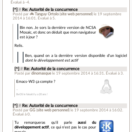
Évalué à
-4
.
[^]
#
Re: Autorité de la concurrence
Posté par
🚲 Tanguy Ortolo
(
site web personnel
)
le 19 septembre
2014 à 16:01
.
Évalué à
5
.
Bin non. Je sors la dernière version de NCSA
Mosaic, et donc on déduit que mon navigateur
est à jour ?
Relis.
Ben, quand on a la dernière version disponible d'un logiciel
dont le développement est actif
[^]
#
Re: Autorité de la concurrence
Posté par
dinomasque
le 19 septembre 2014 à 16:31
.
Évalué à
3
.
Emacs-W3 ça compte ?
BeOS le faisait il y a 20 ans !
[^]
#
Re: Autorité de la concurrence
Posté par
GG
(
site web personnel
)
le 19 septembre 2014 à 16:02
.
Évalué à
0
.
Tu remarqueras qu'il parle
aussi du
développement actif
, ce qui n'est pas le cas pour
mosaic.