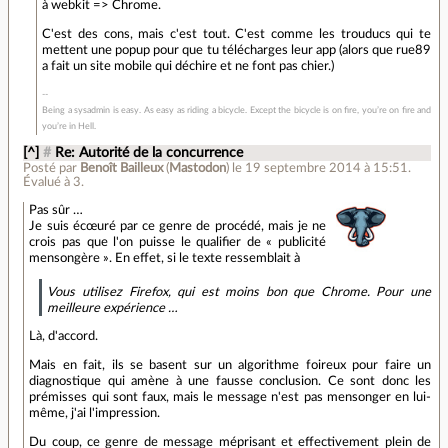
à webkit => Chrome.
C'est des cons, mais c'est tout. C'est comme les trouducs qui te
mettent une popup pour que tu télécharges leur app (alors que rue89
a fait un site mobile qui déchire et ne font pas chier.)
Being a sysadmin is easy. As easy as riding a bicycle. Except the bicycle is on fire, you’re on fire and
you’re in Hell.
[^]
#
Re: Autorité de la concurrence
Posté par
Benoît Bailleux
(
Mastodon
)
le 19 septembre 2014 à 15:51
.
Évalué à
3
.
Pas sûr …
Je suis écœuré par ce genre de procédé, mais je ne
crois pas que l'on puisse le qualifier de « publicité
mensongère ». En effet, si le texte ressemblait à
Vous utilisez Firefox, qui est moins bon que Chrome. Pour une
meilleure expérience …
Là, d'accord.
Mais en fait, ils se basent sur un algorithme foireux pour faire un
diagnostique qui amène à une fausse conclusion. Ce sont donc les
prémisses qui sont faux, mais le message n'est pas mensonger en lui-
même, j'ai l'impression.
Du coup, ce genre de message méprisant et effectivement plein de