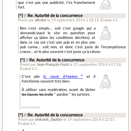
que c'est pas une publicité, t'es franchement
fort.
[^]
#
Re: Autorité de la concurrence
Posté par
allcolor
le 19 septembre 2014 à 18:12
.
Évalué à
5
.
Ben c'est simple… soit c'est google
qui a
demandé/payé
le site en question pour
afficher ça (dans les conditions décrites), et
dans ce cas oui c'est une pub et en plus une
pub conne… soit non, et donc c'est juste de l'incompétence
crasse… et le plus souvent c'est juste ça la raison.
[^]
#
Re: Autorité de la concurrence
Posté par
Jean-François Huck
le 22 septembre 2014 à 17:18
.
Évalué à
2
.
C'est pile
le rasoir d'Hanlon
et il
fonctionne souvent très bien.
À utiliser sans modération, avant de lâcher
les fauves
les trolls
* pardon * les juristes.
Ad hoc et ab hac
[^]
#
Re: Autorité de la concurrence
Posté par
oinkoink_daotter
le 19 septembre 2014 à 22:21
.
Évalué à
5
.