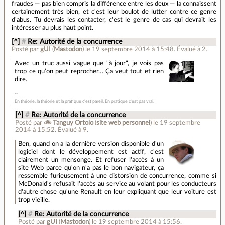
fraudes — pas bien compris la différence entre les deux — la connaissent
certainement très bien, et c'est leur boulot de lutter contre ce genre
d'abus. Tu devrais les contacter, c'est le genre de cas qui devrait les
intéresser au plus haut point.
[^]
#
Re: Autorité de la concurrence
Posté par
gUI
(
Mastodon
)
le 19 septembre 2014 à 15:48
.
Évalué à
2
.
Avec un truc aussi vague que "à jour", je vois pas
trop ce qu'on peut reprocher… Ça veut tout et rien
dire.
En théorie, la théorie et la pratique c'est pareil. En pratique c'est pas vrai.
[^]
#
Re: Autorité de la concurrence
Posté par
🚲 Tanguy Ortolo
(
site web personnel
)
le 19 septembre
2014 à 15:52
.
Évalué à
9
.
Ben, quand on a la dernière version disponible d'un
logiciel dont le développement est actif, c'est
clairement un mensonge. Et refuser l'accès à un
site Web parce qu'on n'a pas le bon navigateur, ça
ressemble furieusement à une distorsion de concurrence, comme si
McDonald's refusait l'accès au service au volant pour les conducteurs
d'autre chose qu'une Renault en leur expliquant que leur voiture est
trop vieille.
[^]
#
Re: Autorité de la concurrence
Posté par
gUI
(
Mastodon
)
le 19 septembre 2014 à 15:56
.