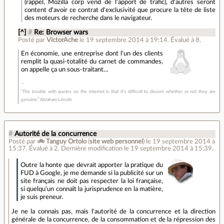
(rappel, Mozilla corp vend de l'apport de trafic), d'autres seront
content d'avoir ce contrat d'exclusivité que procure la tête de liste
des moteurs de recherche dans le navigateur.
[^]
#
Re: Browser wars
Posté par
VictorAche
le 19 septembre 2014 à 19:14
.
Évalué à
8
.
En économie, une entreprise dont l'un des clients
remplit la quasi-totalité du carnet de commandes,
on appelle ça un sous-traitant…
"The trouble with quotes on the internet is that it’s difficult to discern whether or not they are
genuine.” Abraham Lincoln
#
Autorité de la concurrence
Posté par
🚲 Tanguy Ortolo
(
site web personnel
)
le 19 septembre 2014 à
15:37
.
Évalué à
2
.
Dernière modification le 19 septembre 2014 à 15:39.
Outre la honte que devrait apporter la pratique du
FUD à Google, je me demande si la publicité sur un
site français ne doit pas respecter la loi française,
si quelqu'un connaît la jurisprudence en la matière,
je suis preneur.
Je ne la connais pas, mais l'autorité de la concurrence et la direction
générale de la concurrence, de la consommation et de la répression des