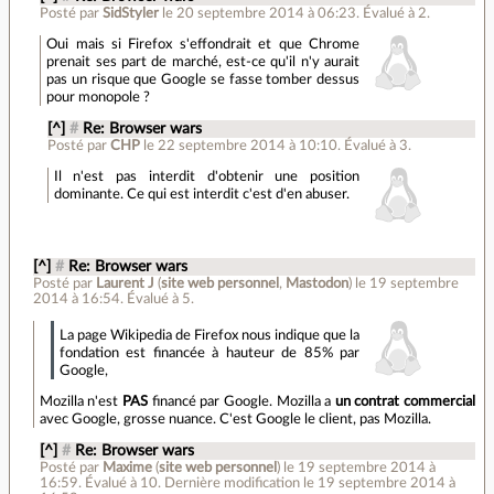
Posté par
SidStyler
le 20 septembre 2014 à 06:23
.
Évalué à
2
.
Oui mais si Firefox s'effondrait et que Chrome
prenait ses part de marché, est-ce qu'il n'y aurait
pas un risque que Google se fasse tomber dessus
pour monopole ?
[^]
#
Re: Browser wars
Posté par
CHP
le 22 septembre 2014 à 10:10
.
Évalué à
3
.
Il n'est pas interdit d'obtenir une position
dominante. Ce qui est interdit c'est d'en abuser.
[^]
#
Re: Browser wars
Posté par
Laurent J
(
site web personnel
,
Mastodon
)
le 19 septembre
2014 à 16:54
.
Évalué à
5
.
La page Wikipedia de Firefox nous indique que la
fondation est financée à hauteur de 85% par
Google,
Mozilla n'est
PAS
financé par Google. Mozilla a
un contrat commercial
avec Google, grosse nuance. C'est Google le client, pas Mozilla.
[^]
#
Re: Browser wars
Posté par
Maxime
(
site web personnel
)
le 19 septembre 2014 à
16:59
.
Évalué à
10
.
Dernière modification le 19 septembre 2014 à