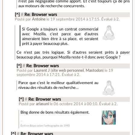
n'est pas négligeable comme apport. Et c'est toujours ça de pris
aux moteurs de recherche concurrents.
[^]
#
Re: Browser wars
Posté par
Antoine
le 19 septembre 2014 à 17:15
.
Évalué à
2
.
Si Google a toujours un contrat commercial
avec Mozilla, c'est parce que d'autres
aimeraient bien être à sa place, et seraient
prêt à payer beaucoup plus.
Ce n'est pas très logique. Si d'autres seraient prêts à payer
beaucoup plus, pourquoi Mozilla reste-t-il donc avec Google ?
[^]
#
Re: Browser wars
Posté par
Laurent J
(
site web personnel
,
Mastodon
)
le 19
septembre 2014 à 17:21
.
Évalué à
2
.
Parce que c'est le meilleur qualitativement au
niveau des résultats de recherche…
[^]
#
Re: Browser wars
Posté par
ariasuni
le 06 octobre 2014 à 00:10
.
Évalué à
2
.
Bing donne de bons résultats également.
Écrit en Bépo selon l’orthographe de 1990
[^]
#
Re: Browser wars