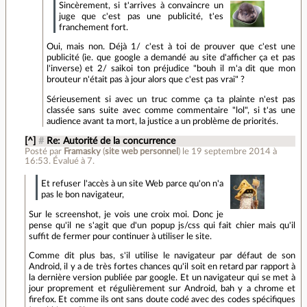
Sincèrement, si t'arrives à convaincre un
juge que c'est pas une publicité, t'es
franchement fort.
Oui, mais non. Déjà 1/ c'est à toi de prouver que c'est une
publicité (ie. que google a demandé au site d'afficher ça et pas
l'inverse) et 2/ saikoi ton préjudice "bouh il m'a dit que mon
brouteur n'était pas à jour alors que c'est pas vrai" ?
Sérieusement si avec un truc comme ça ta plainte n'est pas
classée sans suite avec comme commentaire "lol", si t'as une
audience avant ta mort, la justice a un problème de priorités.
[^]
#
Re: Autorité de la concurrence
Posté par
Framasky
(
site web personnel
)
le 19 septembre 2014 à
16:53
.
Évalué à
7
.
Et refuser l'accès à un site Web parce qu'on n'a
pas le bon navigateur,
Sur le screenshot, je vois une croix moi. Donc je
pense qu'il ne s'agit que d'un popup js/css qui fait chier mais qu'il
suffit de fermer pour continuer à utiliser le site.
Comme dit plus bas, s'il utilise le navigateur par défaut de son
Android, il y a de très fortes chances qu'il soit en retard par rapport à
la dernière version publiée par google. Et un navigateur qui se met à
jour proprement et régulièrement sur Android, bah y a chrome et
firefox. Et comme ils ont sans doute codé avec des codes spécifiques