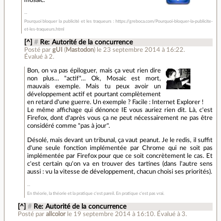
Pourquoi bloquer la publicité et les traqueurs : https://greboca.com/Pourquoi-bloquer-la-publicite-
et-les-traqueurs.html
[^]
#
Re: Autorité de la concurrence
Posté par
gUI
(
Mastodon
)
le 23 septembre 2014 à 16:22
.
Évalué à
2
.
Bon, on va pas épiloguer, mais ça veut rien dire
non plus… "actif"… Ok, Mosaic est mort,
mauvais exemple. Mais tu peux avoir un
développement actif et pourtant complètement
en retard d'une guerre. Un exemple ? Facile : Internet Explorer !
Le même affichage qui dénonce IE vous auriez rien dit. Là, c'est
Firefox, dont d'après vous ça ne peut nécessairement ne pas être
considéré comme "pas à jour".
Désolé, mais devant un tribunal, ça vaut peanut. Je le redis, il suffit
d'une seule fonction implémentée par Chrome qui ne soit pas
implémentée par Firefox pour que ce soit concrètement le cas. Et
c'est certain qu'on va en trouver des tartines (dans l'autre sens
aussi : vu la vitesse de développement, chacun choisi ses priorités).
En théorie, la théorie et la pratique c'est pareil. En pratique c'est pas vrai.
[^]
#
Re: Autorité de la concurrence
Posté par
allcolor
le 19 septembre 2014 à 16:10
.
Évalué à
3
.