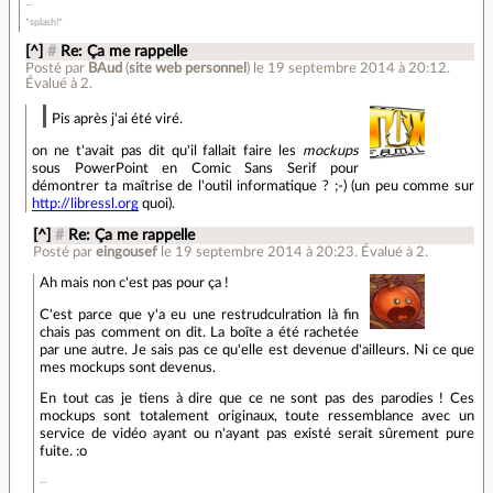
*splash!*
[^]
#
Re: Ça me rappelle
Posté par
BAud
(
site web personnel
)
le 19 septembre 2014 à 20:12
.
Évalué à
2
.
Pis après j'ai été viré.
on ne t'avait pas dit qu'il fallait faire les
mockups
sous PowerPoint en Comic Sans Serif pour
démontrer ta maîtrise de l'outil informatique ? ;-) (un peu comme sur
http://libressl.org
quoi).
[^]
#
Re: Ça me rappelle
Posté par
eingousef
le 19 septembre 2014 à 20:23
.
Évalué à
2
.
Ah mais non c'est pas pour ça !
C'est parce que y'a eu une restrudculration là fin
chais pas comment on dit. La boîte a été rachetée
par une autre. Je sais pas ce qu'elle est devenue d'ailleurs. Ni ce que
mes mockups sont devenus.
En tout cas je tiens à dire que ce ne sont pas des parodies ! Ces
mockups sont totalement originaux, toute ressemblance avec un
service de vidéo ayant ou n'ayant pas existé serait sûrement pure
fuite. :o