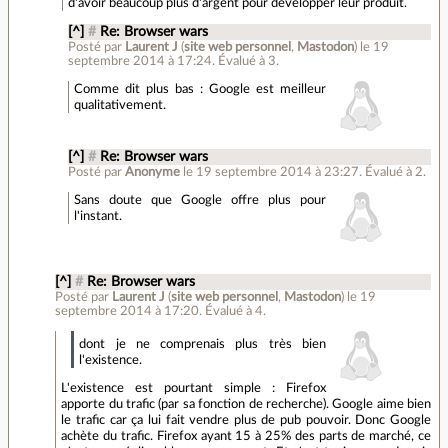
d'avoir beaucoup plus d'argent pour developper leur produit.
[^]
#
Re: Browser wars
Posté par
Laurent J
(
site web personnel
,
Mastodon
)
le 19
septembre 2014 à 17:24
.
Évalué à
3
.
Comme dit plus bas : Google est meilleur
qualitativement.
[^]
#
Re: Browser wars
Posté par
Anonyme
le 19 septembre 2014 à 23:27
.
Évalué à
2
.
Sans doute que Google offre plus pour
l'instant.
[^]
#
Re: Browser wars
Posté par
Laurent J
(
site web personnel
,
Mastodon
)
le 19
septembre 2014 à 17:20
.
Évalué à
4
.
dont je ne comprenais plus très bien
l'existence.
L'existence est pourtant simple : Firefox
apporte du trafic (par sa fonction de recherche). Google aime bien
le trafic car ça lui fait vendre plus de pub pouvoir. Donc Google
achète du trafic. Firefox ayant 15 à 25% des parts de marché, ce