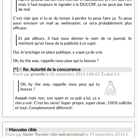
mais il faut toujours le signaler à la DGCCRF, ça ne peut pas faire
de mal.
C'est clair que si tu as du temps à perdre tu peux faire ça. Tu peux
aussi envoyer un mail au webmaster, ce sera probablement plus
efficace.
Et par ailleurs, il faut nous donner le nom de ce journal, ils
méritent qu'on fasse de la publicité à ce sujet.
Oui, le lynchage en place publique, y a que ça de vrai.
Oh, by the way, rappelle nous pour qui tu bosses ?
[^]
#
Re: Autorité de la concurrence
Posté par
groumly
le 20 septembre 2014 à 08:43
.
Évalué à
4
.
Oh, by the way, rappelle nous pour qui tu
bosses ?
Aaaaah mais non, son spam et sa pub a lui, ca a
rien a voir. C'est les siens! Super propre, super clean, 100% sollicite
et tout. Completement different!
#
Mauvaise cible
Posté par
Xavier Teyssier
(
site web personnel
)
le 19 septembre 2014 à