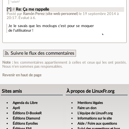
*splash!*
[^]
#
Re: Ça me rappelle
Posté par
Ramón Perez
(
site web personnel
)
le 19 septembre 2014 à
20:17
.
Évalué à
6
.
Je le savais que les mockups c'est pour se moquer
de l'utilisateur !
Suivre le flux des commentaires
Note :
les commentaires appartiennent à celles et ceux qui les ont postés.
Nous n’en sommes pas responsables.
Revenir en haut de page
Sites amis
À propos de LinuxFr.org
Agenda du Libre
Mentions légales
April
Faire un don
Éditions D-BookeR
L’équipe de LinuxFr.org
Éditions Diamond
Informations sur le site
Éditions Eyrolles
Aide / Foire aux questions
Éditions ENI
Suivi des suggestions et bogues