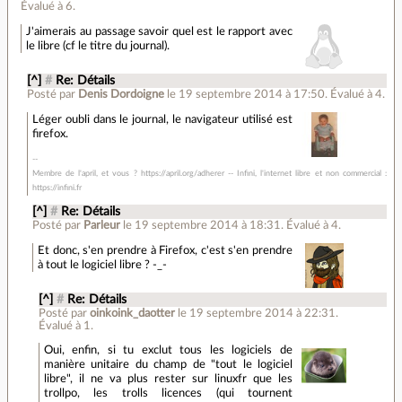
Évalué à
6
.
J'aimerais au passage savoir quel est le rapport avec
le libre (cf le titre du journal).
[^]
#
Re: Détails
Posté par
Denis Dordoigne
le 19 septembre 2014 à 17:50
.
Évalué à
4
.
Léger oubli dans le journal, le navigateur utilisé est
firefox.
Membre de l'april, et vous ? https://april.org/adherer -- Infini, l'internet libre et non commercial :
https://infini.fr
[^]
#
Re: Détails
Posté par
Parleur
le 19 septembre 2014 à 18:31
.
Évalué à
4
.
Et donc, s'en prendre à Firefox, c'est s'en prendre
à tout le logiciel libre ? -_-
[^]
#
Re: Détails
Posté par
oinkoink_daotter
le 19 septembre 2014 à 22:31
.
Évalué à
1
.
Oui, enfin, si tu exclut tous les logiciels de
manière unitaire du champ de "tout le logiciel
libre", il ne va plus rester sur linuxfr que les
trollpo, les trolls licences (qui tournent