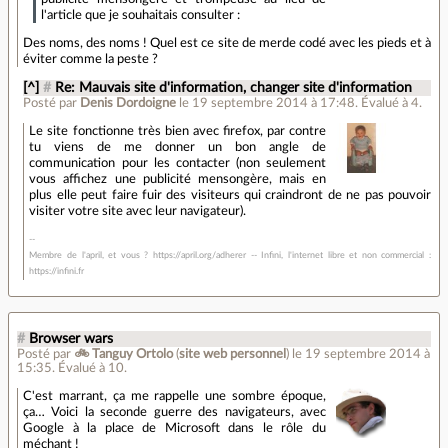
l'article que je souhaitais consulter :
Des noms, des noms ! Quel est ce site de merde codé avec les pieds et à
éviter comme la peste ?
[^]
#
Re: Mauvais site d'information, changer site d'information
Posté par
Denis Dordoigne
le 19 septembre 2014 à 17:48
.
Évalué à
4
.
Le site fonctionne très bien avec firefox, par contre
tu viens de me donner un bon angle de
communication pour les contacter (non seulement
vous affichez une publicité mensongère, mais en
plus elle peut faire fuir des visiteurs qui craindront de ne pas pouvoir
visiter votre site avec leur navigateur).
Membre de l'april, et vous ? https://april.org/adherer -- Infini, l'internet libre et non commercial :
https://infini.fr
#
Browser wars
Posté par
🚲 Tanguy Ortolo
(
site web personnel
)
le 19 septembre 2014 à
15:35
.
Évalué à
10
.
C'est marrant, ça me rappelle une sombre époque,
ça… Voici la seconde guerre des navigateurs, avec
Google à la place de Microsoft dans le rôle du
méchant !