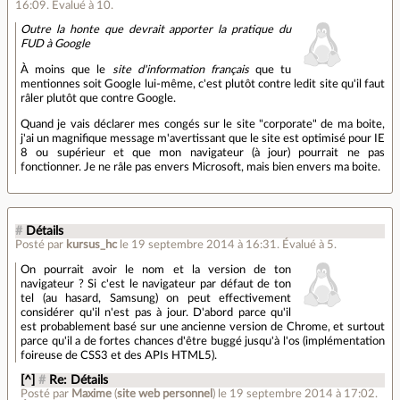
16:09
.
Évalué à
10
.
Outre la honte que devrait apporter la pratique du
FUD à Google
À moins que le
site d'information français
que tu
mentionnes soit Google lui-même, c'est plutôt contre ledit site qu'il faut
râler plutôt que contre Google.
Quand je vais déclarer mes congés sur le site "corporate" de ma boite,
j'ai un magnifique message m'avertissant que le site est optimisé pour IE
8 ou supérieur et que mon navigateur (à jour) pourrait ne pas
fonctionner. Je ne râle pas envers Microsoft, mais bien envers ma boite.
#
Détails
Posté par
kursus_hc
le 19 septembre 2014 à 16:31
.
Évalué à
5
.
On pourrait avoir le nom et la version de ton
navigateur ? Si c'est le navigateur par défaut de ton
tel (au hasard, Samsung) on peut effectivement
considérer qu'il n'est pas à jour. D'abord parce qu'il
est probablement basé sur une ancienne version de Chrome, et surtout
parce qu'il a de fortes chances d'être buggé jusqu'à l'os (implémentation
foireuse de CSS3 et des APIs HTML5).
[^]
#
Re: Détails
Posté par
Maxime
(
site web personnel
)
le 19 septembre 2014 à 17:02
.