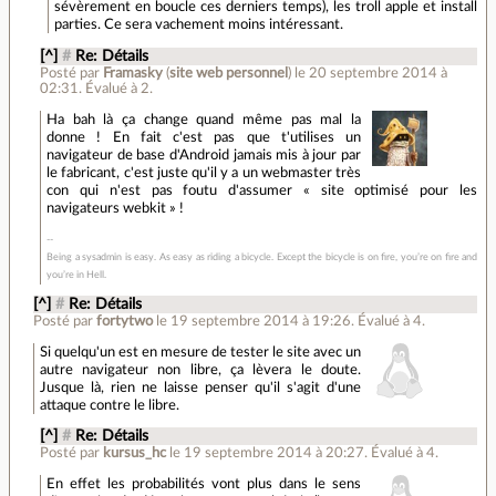
sévèrement en boucle ces derniers temps), les troll apple et install
parties. Ce sera vachement moins intéressant.
[^]
#
Re: Détails
Posté par
Framasky
(
site web personnel
)
le 20 septembre 2014 à
02:31
.
Évalué à
2
.
Ha bah là ça change quand même pas mal la
donne ! En fait c'est pas que t'utilises un
navigateur de base d'Android jamais mis à jour par
le fabricant, c'est juste qu'il y a un webmaster très
con qui n'est pas foutu d'assumer « site optimisé pour les
navigateurs webkit » !
Being a sysadmin is easy. As easy as riding a bicycle. Except the bicycle is on fire, you’re on fire and
you’re in Hell.
[^]
#
Re: Détails
Posté par
fortytwo
le 19 septembre 2014 à 19:26
.
Évalué à
4
.
Si quelqu'un est en mesure de tester le site avec un
autre navigateur non libre, ça lèvera le doute.
Jusque là, rien ne laisse penser qu'il s'agit d'une
attaque contre le libre.
[^]
#
Re: Détails
Posté par
kursus_hc
le 19 septembre 2014 à 20:27
.
Évalué à
4
.
En effet les probabilités vont plus dans le sens