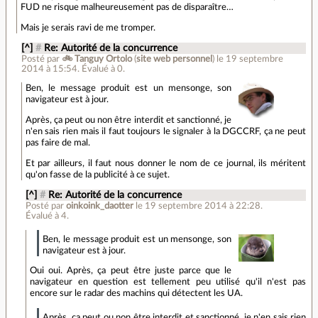
FUD ne risque malheureusement pas de disparaître…
Mais je serais ravi de me tromper.
[^]
#
Re: Autorité de la concurrence
Posté par
🚲 Tanguy Ortolo
(
site web personnel
)
le 19 septembre
2014 à 15:54
.
Évalué à
0
.
Ben, le message produit est un mensonge, son
navigateur est à jour.
Après, ça peut ou non être interdit et sanctionné, je
n'en sais rien mais il faut toujours le signaler à la DGCCRF, ça ne peut
pas faire de mal.
Et par ailleurs, il faut nous donner le nom de ce journal, ils méritent
qu'on fasse de la publicité à ce sujet.
[^]
#
Re: Autorité de la concurrence
Posté par
oinkoink_daotter
le 19 septembre 2014 à 22:28
.
Évalué à
4
.
Ben, le message produit est un mensonge, son
navigateur est à jour.
Oui oui. Après, ça peut être juste parce que le
navigateur en question est tellement peu utilisé qu'il n'est pas
encore sur le radar des machins qui détectent les UA.
Après, ça peut ou non être interdit et sanctionné, je n'en sais rien