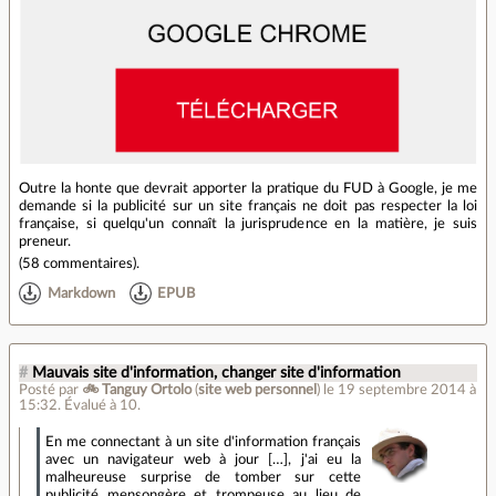
Outre la honte que devrait apporter la pratique du FUD à Google, je me
demande si la publicité sur un site français ne doit pas respecter la loi
française, si quelqu'un connaît la jurisprudence en la matière, je suis
preneur.
(
58 commentaires
).
Markdown
EPUB
#
Mauvais site d'information, changer site d'information
Posté par
🚲 Tanguy Ortolo
(
site web personnel
)
le 19 septembre 2014 à
15:32
.
Évalué à
10
.
En me connectant à un site d'information français
avec un navigateur web à jour […], j'ai eu la
malheureuse surprise de tomber sur cette
publicité mensongère et trompeuse au lieu de