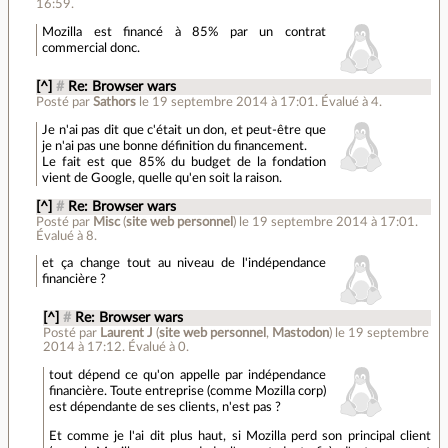
16:59.
Mozilla est financé à 85% par un contrat
commercial donc.
[^]
#
Re: Browser wars
Posté par
Sathors
le 19 septembre 2014 à 17:01
.
Évalué à
4
.
Je n'ai pas dit que c'était un don, et peut-être que
je n'ai pas une bonne définition du financement.
Le fait est que 85% du budget de la fondation
vient de Google, quelle qu'en soit la raison.
[^]
#
Re: Browser wars
Posté par
Misc
(
site web personnel
)
le 19 septembre 2014 à 17:01
.
Évalué à
8
.
et ça change tout au niveau de l'indépendance
financière ?
[^]
#
Re: Browser wars
Posté par
Laurent J
(
site web personnel
,
Mastodon
)
le 19 septembre
2014 à 17:12
.
Évalué à
0
.
tout dépend ce qu'on appelle par indépendance
financière. Toute entreprise (comme Mozilla corp)
est dépendante de ses clients, n'est pas ?
Et comme je l'ai dit plus haut, si Mozilla perd son principal client