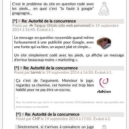
C'est le problème du site en question codé avec
les pieds… en quoi c'est "la faute à google"
gnagnagna…
[^]
#
Re: Autorité de la concurrence
Posté par
🚲 Tanguy Ortolo
(
site web personnel
)
le 19 septembre
2014 à 16:40
.
Évalué à
1
.
Le message en question ressemble quand même
furieusement à une publicité pour Google, avec
une fonte qui va bien, un aspect plat et simple…
Un site simplement codé avec les pieds, ça affiche un message
d'erreur beaucoup moins « marketing ».
[^]
#
Re: Autorité de la concurrence
Posté par
barmic
le 19 septembre 2014 à 16:50
.
Évalué à
1
.
Ça c'est de l'argument. Monsieur le juge,
regardez sa chemise, cet homme est trop bien
habillé pour ne pas être un escroc.
Tous les contenus que j'écris ici sont sous licence CC0 (j'abandonne autant que possible mes
droits d'auteur sur mes écrits)
[^]
#
Re: Autorité de la concurrence
Posté par
CHP
le 19 septembre 2014 à 17:05
.
Évalué à
2
.
Sincèrement, si t'arrives à convaincre un juge