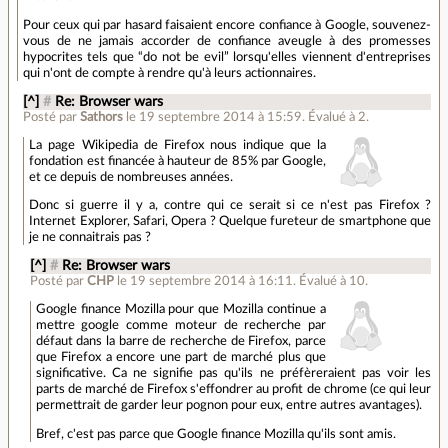
Pour ceux qui par hasard faisaient encore confiance à Google, souvenez-
vous de ne jamais accorder de confiance aveugle à des promesses
hypocrites tels que “do not be evil” lorsqu'elles viennent d'entreprises
qui n'ont de compte à rendre qu'à leurs actionnaires.
[^]
#
Re: Browser wars
Posté par
Sathors
le 19 septembre 2014 à 15:59
.
Évalué à
2
.
La page Wikipedia de Firefox nous indique que la
fondation est financée à hauteur de 85% par Google,
et ce depuis de nombreuses années.
Donc si guerre il y a, contre qui ce serait si ce n'est pas Firefox ?
Internet Explorer, Safari, Opera ? Quelque fureteur de smartphone que
je ne connaitrais pas ?
[^]
#
Re: Browser wars
Posté par
CHP
le 19 septembre 2014 à 16:11
.
Évalué à
10
.
Google finance Mozilla pour que Mozilla continue a
mettre google comme moteur de recherche par
défaut dans la barre de recherche de Firefox, parce
que Firefox a encore une part de marché plus que
significative. Ca ne signifie pas qu'ils ne préfèreraient pas voir les
parts de marché de Firefox s'effondrer au profit de chrome (ce qui leur
permettrait de garder leur pognon pour eux, entre autres avantages).
Bref, c'est pas parce que Google finance Mozilla qu'ils sont amis.