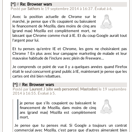
[^]
#
Re: Browser wars
Posté par
Sathors
le 19 septembre 2014 à 16:37
.
Évalué à
6
.
Avec la position actuelle de Chrome sur le
marché, je pense que s'ils coupaient ou baissaient
le financement de Mozilla, dans moins de cinq ans
(grand max) Mozilla est complètement mort, ne
laissant que Chrome comme rival à IE. Et du coup Google aurait tout
l'argent pour lui.
Et tu penses qu'entre IE et Chrome, les gens ne choisiraient pas
Chrome ? En plus avec leur campagne marketing de malade et leur
mauvaise habitude de l'inclure avec plein de Freeware…
Je comprends ce point de vue il y a quelques années quand Firefox
était le seul concurrent grand public à IE, maintenant je pense que les
cartes ont été bien rebattues.
[^]
#
Re: Browser wars
Posté par
Laurent J
(
site web personnel
,
Mastodon
)
le 19 septembre
2014 à 16:55
.
Évalué à
5
.
je pense que s'ils coupaient ou baissaient le
financement de Mozilla, dans moins de cinq
ans (grand max) Mozilla est complètement
mort,
Je pense que tu penses mal. Si Google a toujours un contrat
commercial avec Mozilla, c'est parce que d'autres aimeraient bien