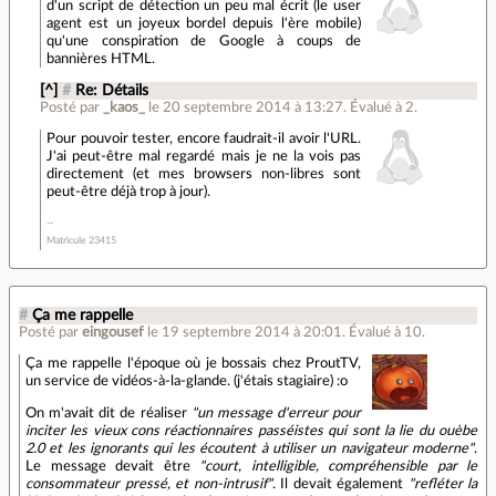
d'un script de détection un peu mal écrit (le user
agent est un joyeux bordel depuis l'ère mobile)
qu'une conspiration de Google à coups de
bannières HTML.
[^]
#
Re: Détails
Posté par
_kaos_
le 20 septembre 2014 à 13:27
.
Évalué à
2
.
Pour pouvoir tester, encore faudrait-il avoir l'URL.
J'ai peut-être mal regardé mais je ne la vois pas
directement (et mes browsers non-libres sont
peut-être déjà trop à jour).
Matricule 23415
#
Ça me rappelle
Posté par
eingousef
le 19 septembre 2014 à 20:01
.
Évalué à
10
.
Ça me rappelle l'époque où je bossais chez ProutTV,
un service de vidéos-à-la-glande. (j'étais stagiaire) :o
On m'avait dit de réaliser
"un message d'erreur pour
inciter les vieux cons réactionnaires passéistes qui sont la lie du ouèbe
2.0 et les ignorants qui les écoutent à utiliser un navigateur moderne"
.
Le message devait être
"court, intelligible, compréhensible par le
consommateur pressé, et non-intrusif"
. Il devait également
"refléter la