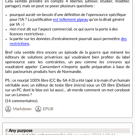
Cela semble prendre en compte 4 libertés (utiliser, étudier, modifier,
partager), mais on peut se poser plusieurs questions :
pourquoi aurait-on besoin d'une définition de l'opensource spécifique
pour l'IA ? La justification
est tellement pipeau
qu'on la dirait généré
par IA :-)
rien n'est dit sur l'aspect commercial, ce qui ouvre la porte à des
licences restrictives ;
la partie sur les données d'entraînement pourrait aussi permettre
des
restrictions
.
Bref cela semble être encore un épisode de la guerre que mènent les
éditeurs de solutions privatrices qui voudraient bien profiter du label
opensource sans les contraintes, un peu comme les crevures qui
voudraient appeler
Camembert
n'importe quelle préparation à base de
laits pasteurisés produits hors de Normandie.
PS : ce nourjal 100% libre (CC By‑SA 4.0) a été tapé à la main d'un humain
véritable avec un éditeur de texte libre (micro) sous un OS libre (Debian)
sur un PC dont le bios est lui aussi… ah merde comment on met coreboot
sur un Lenovo ?
(
14 commentaires
).
Markdown
EPUB
#
Any purpose