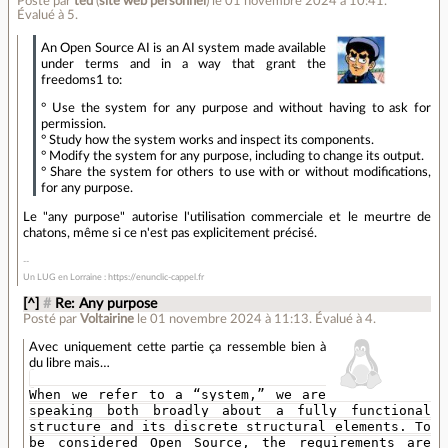
Posté par
ted
(
site web personnel
)
le 01 novembre 2024 à 10:41
.
Évalué à
5
.
An Open Source AI is an AI system made available
under terms and in a way that grant the
freedoms1 to:
° Use the system for any purpose and without having to ask for
permission.
° Study how the system works and inspect its components.
° Modify the system for any purpose, including to change its output.
° Share the system for others to use with or without modifications,
for any purpose.
Le "any purpose" autorise l'utilisation commerciale et le meurtre de
chatons, même si ce n'est pas explicitement précisé.
Un LUG en Lorraine : https://enunclic-cappel.fr
[^]
#
Re: Any purpose
Posté par
Voltairine
le 01 novembre 2024 à 11:13
.
Évalué à
4
.
Avec uniquement cette partie ça ressemble bien à
du libre mais…
When we refer to a “system,” we are
speaking both broadly about a fully functional
structure and its discrete structural elements. To
be considered Open Source, the requirements are