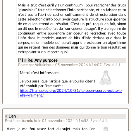
Mais le truc c'est qu'il y a un continuum : pour recracher des trucs
"plausibles" faut sélectionner l'info pertinente, et en faisant ça tu
n'est pas a l'abri de cacher suffisamment de structuration dans
cette sélection d'info pour avoir capture la structure sous-jacente
de ce qu'on attend du résultat. C'est un pré-requis en fait, sinon
on dit que le modèle fait du "sur-apprentissage". Il y a un genre de
continuum entre apprendre par coeur et recracher, avec toute
l'info dans le modele, autant de bits d'info dedans que dans le
corpus, et un modèle qui aurait appris a exécuter un algorithme
qui ne retient rien des données mais qui donne le bon résultat en
extrapolant sur n'importe quoi.
[^]
#
Re: Any purpose
Posté par
Voltairine
le 05 novembre 2024 à 16:07
.
Évalué à
1
.
Merci, c'est intéressant.
Je vois aussi que l'article que je voulais citer à
été traduit par Framasoft :
https://framablog.org/2024/10/31/lia-open-source-existe-t-
elle-vraiment/
#
Lien
Posté par
barmic 🦦
le 01 novembre 2024 à 16:53
.
Évalué à
1
.
Alors je me fou assez fort du sujet mais ton lien