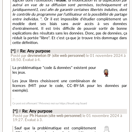
logiciel dont l'utilisation, l'
étude
, la modification et la duplication par
autrui en vue de sa diffusion sont permises, techniquement et
juridiquement1, ceci afin de garantir certaines libertés induites, dont
le contrôle du programme par l'utilisateur et la possibilité de partage
entre individus.
". Or il est impossible d'étudier complètement un
modèle dont ses biais sans avoir accès à ses données
d’entraînement. Il est très difficile de pouvoir sortir de bonne
explications des résultats sans les données. Donc, pas de données, ça
réduit la portée "libre". Et c'est ça que je trouve très dommage dans
cette définition.
[^]
#
Re: Any purpose
Posté par
devnewton 🍺
(
site web personnel
)
le 01 novembre 2024 à
18:50
.
Évalué à
4
.
La problématique "code & données" existent pour
les jeux.
Les jeux libres choisissent une combinaison de
licences (MIT pour le code, CC-BY-SA pour les données par
exemple).
Ce post est offensant ? Prévenez moi sur https://linuxfr.org/board
[^]
#
Re: Any purpose
Posté par
Ph Husson
(
site web personnel
)
le 01 novembre 2024 à
19:27
.
Évalué à
3
.
Sauf que la problématique est complètement