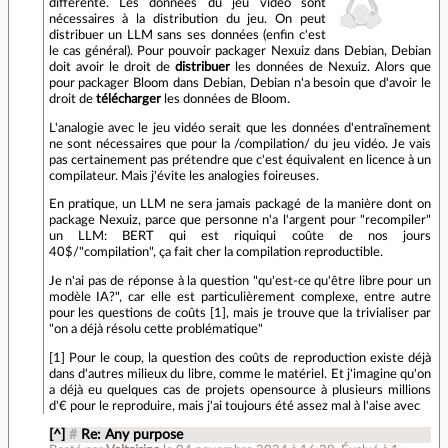
différente. Les données du jeu vidéo sont
nécessaires à la distribution du jeu. On peut
distribuer un LLM sans ses données (enfin c'est
le cas général). Pour pouvoir packager Nexuiz dans Debian, Debian
doit avoir le droit de
distribuer
les données de Nexuiz. Alors que
pour packager Bloom dans Debian, Debian n'a besoin que d'avoir le
droit de
télécharger
les données de Bloom.
L'analogie avec le jeu vidéo serait que les données d'entraînement
ne sont nécessaires que pour la /compilation/ du jeu vidéo. Je vais
pas certainement pas prétendre que c'est équivalent en licence à un
compilateur. Mais j'évite les analogies foireuses.
En pratique, un LLM ne sera jamais packagé de la manière dont on
package Nexuiz, parce que personne n'a l'argent pour "recompiler"
un LLM: BERT qui est riquiqui coûte de nos jours
40$/"compilation", ça fait cher la compilation reproductible.
Je n'ai pas de réponse à la question "qu'est-ce qu'être libre pour un
modèle IA?", car elle est particulièrement complexe, entre autre
pour les questions de coûts [1], mais je trouve que la trivialiser par
"on a déjà résolu cette problématique"
[1] Pour le coup, la question des coûts de reproduction existe déjà
dans d'autres milieux du libre, comme le matériel. Et j'imagine qu'on
a déjà eu quelques cas de projets opensource à plusieurs millions
d'€ pour le reproduire, mais j'ai toujours été assez mal à l'aise avec
[^]
#
Re: Any purpose