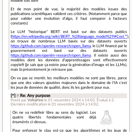
modèle soit libre
Et de mon point de vue, la majorité des modèles issues des
publications scientifiques valident ces critères. (Notamment parce que
pour valider une évolution d'algo, il faut comparer à facteurs
constants)
Le LLM "historique" BERT est basé sur des datasets publics
(
https://en.wikipedia.org/wiki/BERT_%28language_model%29#Cost
),
on trouve de nombreux LLM basés sur des datasets ouverts
https://github.com/openlm-research/open_llama
, le LLM financé par le
gouvernement est basé sur des datasets ouverts
https://github.com/openlm-research/open_llama
. Il existe aussi des
modèles dont les données d'apprentissages sont effectivement
copyleft (je sais que ça existe pour la génération d'image et les LLMs),
mais là présentement je retrouve pas.
On va pas se mentir, les meilleurs modèles ne sont pas libres, parce
que une des valeurs ajoutées majeures dans le domaine de l'IA c'est
les jeux de données de qualité, donc ils les gardent pour eux.
[^]
#
Re: Any purpose
Posté par
Voltairine
le 01 novembre 2024 à 14:02
.
Évalué à
3
.
Dernière modification le 01 novembre 2024 à 14:02.
On ne va redéfinir libre au sens du logiciel. Les
quatre libertés fondamentales sont déjà
énumérés ci-dessus.
Pour enfoncer le clou est-ce que les algorithmes et les jeux de