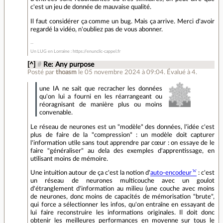
c'est un jeu de donnée de mauvaise qualité.
Il faut considérer ça comme un bug. Mais ça arrive. Merci d'avoir
regardé la vidéo, n'oubliez pas de vous abonner.
Un LUG en Lorraine : https://enunclic-cappel.fr
[^]
#
Re: Any purpose
Posté par
thoasm
le 05 novembre 2024 à 09:04
.
Évalué à
4
.
une IA ne sait que recracher les données
qu'on lui a fourni en les réarrangeant ou
réoragnisant de manière plus ou moins
convenable.
Le réseau de neurones est un "modèle" des données, l'idée c'est
plus de faire de la "compression" : un modèle doit capturer
l'information utile sans tout apprendre par cœur : on essaye de le
faire "généraliser" au dela des exemples d'apprentissage, en
utilisant moins de mémoire.
Une intuition autour de ça c'est la notion d'
auto-encodeur
: c'est
un réseau de neurones multicouche avec un goulot
d'étranglement d'information au milieu (une couche avec moins
de neurones, donc moins de capacités de mémorisation "brute",
qui force a sélectionner les infos, qu'on entraîne en essayant de
lui faire reconstruire les informations originales. Il doit donc
obtenir les meilleures performances en moyenne sur tous le