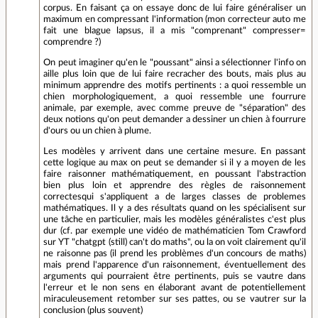
corpus. En faisant ça on essaye donc de lui faire généraliser un
maximum en compressant l'information (mon correcteur auto me
fait une blague lapsus, il a mis "comprenant" compresser=
comprendre ?)
On peut imaginer qu'en le "poussant" ainsi a sélectionner l'info on
aille plus loin que de lui faire recracher des bouts, mais plus au
minimum apprendre des motifs pertinents : a quoi ressemble un
chien morphologiquement, a quoi ressemble une fourrure
animale, par exemple, avec comme preuve de "séparation" des
deux notions qu'on peut demander a dessiner un chien à fourrure
d'ours ou un chien à plume.
Les modèles y arrivent dans une certaine mesure. En passant
cette logique au max on peut se demander si il y a moyen de les
faire raisonner mathématiquement, en poussant l'abstraction
bien plus loin et apprendre des règles de raisonnement
correctesqui s'appliquent a de larges classes de problemes
mathématiques. Il y a des résultats quand on les spécialisent sur
une tâche en particulier, mais les modèles généralistes c'est plus
dur (cf. par exemple une vidéo de mathématicien Tom Crawford
sur YT "chatgpt (still) can't do maths", ou la on voit clairement qu'il
ne raisonne pas (il prend les problèmes d'un concours de maths)
mais prend l'apparence d'un raisonnement, éventuellement des
arguments qui pourraient être pertinents, puis se vautre dans
l'erreur et le non sens en élaborant avant de potentiellement
miraculeusement retomber sur ses pattes, ou se vautrer sur la
conclusion (plus souvent)