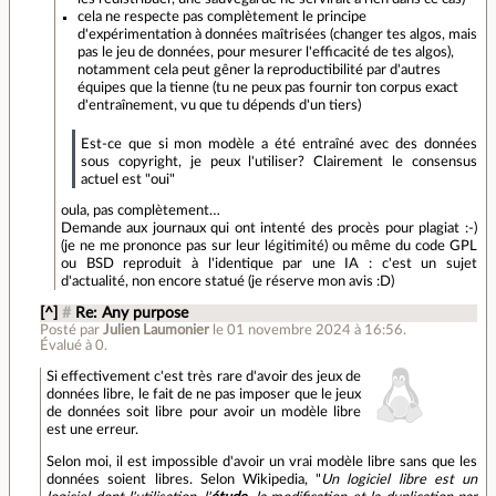
cela ne respecte pas complètement le principe
d'expérimentation à données maîtrisées (changer tes algos, mais
pas le jeu de données, pour mesurer l'efficacité de tes algos),
notamment cela peut gêner la reproductibilité par d'autres
équipes que la tienne (tu ne peux pas fournir ton corpus exact
d'entraînement, vu que tu dépends d'un tiers)
Est-ce que si mon modèle a été entraîné avec des données
sous copyright, je peux l'utiliser? Clairement le consensus
actuel est "oui"
oula, pas complètement…
Demande aux journaux qui ont intenté des procès pour plagiat :-)
(je ne me prononce pas sur leur légitimité) ou même du code GPL
ou BSD reproduit à l'identique par une IA : c'est un sujet
d'actualité, non encore statué (je réserve mon avis :D)
[^]
#
Re: Any purpose
Posté par
Julien Laumonier
le 01 novembre 2024 à 16:56
.
Évalué à
0
.
Si effectivement c'est très rare d'avoir des jeux de
données libre, le fait de ne pas imposer que le jeux
de données soit libre pour avoir un modèle libre
est une erreur.
Selon moi, il est impossible d'avoir un vrai modèle libre sans que les
données soient libres. Selon Wikipedia, "
Un logiciel libre est un