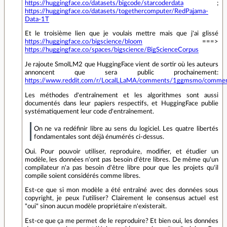
https://huggingface.co/datasets/bigcode/starcoderdata
;
https://huggingface.co/datasets/togethercomputer/RedPajama-
Data-1T
Et le troisième lien que je voulais mettre mais que j'ai glissé
https://huggingface.co/bigscience/bloom
===>
https://huggingface.co/spaces/bigscience/BigScienceCorpus
Je rajoute SmolLM2 que HuggingFace vient de sortir où les auteurs
annoncent que sera public prochainement:
https://www.reddit.com/r/LocalLLaMA/comments/1ggmsmo/commen
Les méthodes d'entraînement et les algorithmes sont aussi
documentés dans leur papiers respectifs, et HuggingFace publie
systématiquement leur code d'entraînement.
On ne va redéfinir libre au sens du logiciel. Les quatre libertés
fondamentales sont déjà énumérés ci-dessus.
Oui. Pour pouvoir utiliser, reproduire, modifier, et étudier un
modèle, les données n'ont pas besoin d'être libres. De même qu'un
compilateur n'a pas besoin d'être libre pour que les projets qu'il
compile soient considérés comme libres.
Est-ce que si mon modèle a été entraîné avec des données sous
copyright, je peux l'utiliser? Clairement le consensus actuel est
"oui" sinon aucun modèle propriétaire n'existerait.
Est-ce que ça me permet de le reproduire? Et bien oui, les données