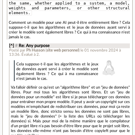
the same, whether applied to a system, a model,
weights and parameters, or other structural
elements.
Comment un modèle pour une AI peut-il être entièrement libre ? Cela
suppose-t-il que les algorithmes et le jeux de données ayant servi à
créer le modèle sont également libres ? Ce qui à ma connaissance n'est
jamais le cas.
[^]
#
Re: Any purpose
Posté par
Ph Husson
(
site web personnel
)
le 01 novembre 2024 à
13:36
.
Évalué à
2
.
Cela suppose-t-il que les algorithmes et le jeux
de données ayant servi à créer le modèle sont
également libres ? Ce qui à ma connaissance
n'est jamais le cas.
Va falloir définir ce qu'est un "algorithme libre" et un "jeu de données"
libres. Pour moi tous les algorithmes sont libres. Et un "jeu de
données pour un modèle" est libre si je peux télécharger ces données
pour entraîner mon propre modèle. Il peut y avoir un copyright sur ces
modèles m'empêchant de redistribuer ces données, pour moi ça reste
un modèle libre, donc stricto sensu les données ne sont pas libres,
mais le "jeu de données" (= la liste des URLs où télécharger les
données) si. Mais pour moi de la même manière que le compilateur
d'un projet libre n'a pas besoin d'être libre pour que le projet soit libre,
les données elle-même n'ont pas besoin d'être copyleft pour que le