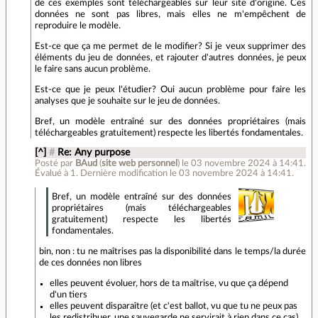
de ces exemples sont téléchargeables sur leur site d'origine. Ces
données ne sont pas libres, mais elles ne m'empêchent de
reproduire le modèle.
Est-ce que ça me permet de le modifier? Si je veux supprimer des
éléments du jeu de données, et rajouter d'autres données, je peux
le faire sans aucun problème.
Est-ce que je peux l'étudier? Oui aucun problème pour faire les
analyses que je souhaite sur le jeu de données.
Bref, un modèle entraîné sur des données propriétaires (mais
téléchargeables gratuitement) respecte les libertés fondamentales.
[^]
#
Re: Any purpose
Posté par
BAud
(
site web personnel
)
le 03 novembre 2024 à 14:41
.
Évalué à
1
.
Dernière modification le 03 novembre 2024 à 14:41.
Bref, un modèle entraîné sur des données
propriétaires (mais téléchargeables
gratuitement) respecte les libertés
fondamentales.
bin, non : tu ne maîtrises pas la disponibilité dans le temps/la durée
de ces données non libres
elles peuvent évoluer, hors de ta maîtrise, vu que ça dépend
d'un tiers
elles peuvent disparaître (et c'est ballot, vu que tu ne peux pas
les redistribuer, une sauvegarde ne servirait à rien dans ce cas)