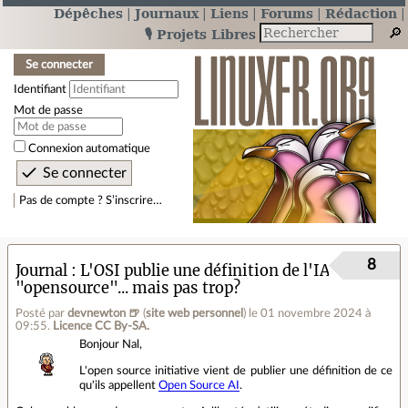
Dépêches
Journaux
Liens
Forums
Rédaction
🎙️ Projets Libres
Se connecter
Identifiant
Mot de passe
Connexion automatique
Pas de compte ? S’inscrire…
8
Journal
L'OSI publie une définition de l'IA
"opensource"... mais pas trop?
Posté par
devnewton 🍺
(
site web personnel
)
le 01 novembre 2024 à
09:55
.
Licence CC By‑SA.
Bonjour Nal,
L'open source initiative vient de publier une définition de ce
qu'ils appellent
Open Source AI
.