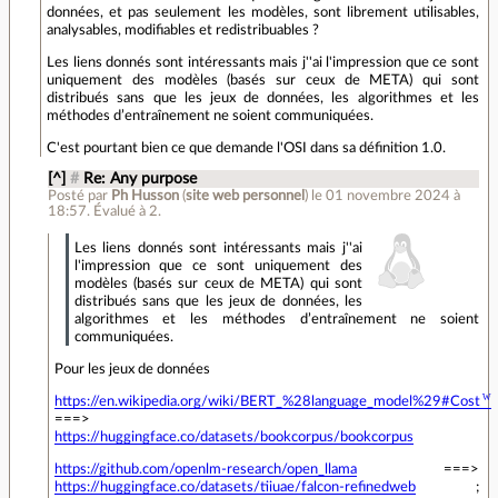
données, et pas seulement les modèles, sont librement utilisables,
analysables, modifiables et redistribuables ?
Les liens donnés sont intéressants mais j''ai l'impression que ce sont
uniquement des modèles (basés sur ceux de META) qui sont
distribués sans que les jeux de données, les algorithmes et les
méthodes d’entraînement ne soient communiquées.
C'est pourtant bien ce que demande l'OSI dans sa définition 1.0.
[^]
#
Re: Any purpose
Posté par
Ph Husson
(
site web personnel
)
le 01 novembre 2024 à
18:57
.
Évalué à
2
.
Les liens donnés sont intéressants mais j''ai
l'impression que ce sont uniquement des
modèles (basés sur ceux de META) qui sont
distribués sans que les jeux de données, les
algorithmes et les méthodes d’entraînement ne soient
communiquées.
Pour les jeux de données
https://en.wikipedia.org/wiki/BERT_%28language_model%29#Cost
===>
https://huggingface.co/datasets/bookcorpus/bookcorpus
https://github.com/openlm-research/open_llama
===>
https://huggingface.co/datasets/tiiuae/falcon-refinedweb
;