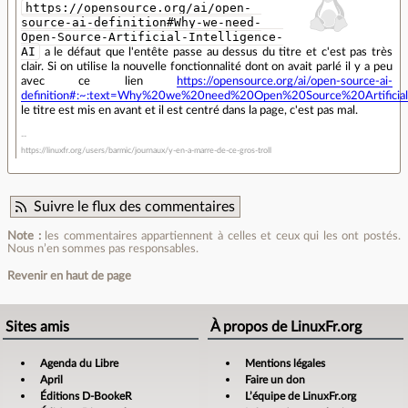
https://opensource.org/ai/open-
source-ai-definition#Why-we-need-
Open-Source-Artificial-Intelligence-
AI
a le défaut que l'entête passe au dessus du titre et c'est pas très
clair. Si on utilise la nouvelle fonctionnalité dont on avait parlé il y a peu
avec ce lien
https://opensource.org/ai/open-source-ai-
definition#:~:text=Why%20we%20need%20Open%20Source%20Artificial%
le titre est mis en avant et il est centré dans la page, c'est pas mal.
https://linuxfr.org/users/barmic/journaux/y-en-a-marre-de-ce-gros-troll
Suivre le flux des commentaires
Note :
les commentaires appartiennent à celles et ceux qui les ont postés.
Nous n’en sommes pas responsables.
Revenir en haut de page
Sites amis
À propos de LinuxFr.org
Agenda du Libre
Mentions légales
April
Faire un don
Éditions D-BookeR
L’équipe de LinuxFr.org