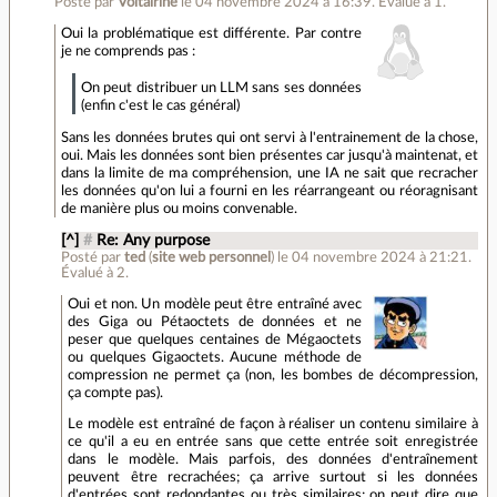
Posté par
Voltairine
le 04 novembre 2024 à 16:39
.
Évalué à
1
.
Oui la problématique est différente. Par contre
je ne comprends pas :
On peut distribuer un LLM sans ses données
(enfin c'est le cas général)
Sans les données brutes qui ont servi à l'entrainement de la chose,
oui. Mais les données sont bien présentes car jusqu'à maintenat, et
dans la limite de ma compréhension, une IA ne sait que recracher
les données qu'on lui a fourni en les réarrangeant ou réoragnisant
de manière plus ou moins convenable.
[^]
#
Re: Any purpose
Posté par
ted
(
site web personnel
)
le 04 novembre 2024 à 21:21
.
Évalué à
2
.
Oui et non. Un modèle peut être entraîné avec
des Giga ou Pétaoctets de données et ne
peser que quelques centaines de Mégaoctets
ou quelques Gigaoctets. Aucune méthode de
compression ne permet ça (non, les bombes de décompression,
ça compte pas).
Le modèle est entraîné de façon à réaliser un contenu similaire à
ce qu'il a eu en entrée sans que cette entrée soit enregistrée
dans le modèle. Mais parfois, des données d'entraînement
peuvent être recrachées; ça arrive surtout si les données
d'entrées sont redondantes ou très similaires; on peut dire que