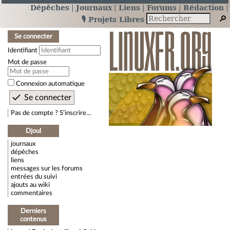
Dépêches
Journaux
Liens
Forums
Rédaction
🎙️ Projets Libres
Se connecter
Identifiant
Mot de passe
Connexion automatique
Pas de compte ? S’inscrire…
Djoul
journaux
dépêches
liens
messages sur les forums
entrées du suivi
ajouts au wiki
commentaires
Derniers
contenus