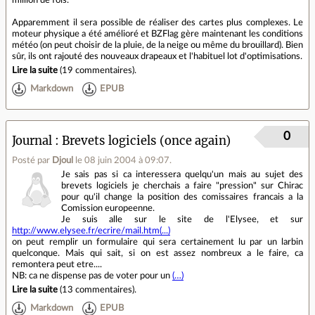
Apparemment il sera possible de réaliser des cartes plus complexes. Le
moteur physique a été amélioré et BZFlag gère maintenant les conditions
météo (on peut choisir de la pluie, de la neige ou même du brouillard). Bien
sûr, ils ont rajouté des nouveaux drapeaux et l'habituel lot d'optimisations.
Lire la suite
(
19 commentaires
).
Markdown
EPUB
0
Journal
Brevets logiciels (once again)
Posté par
Djoul
le 08 juin 2004 à 09:07
.
Je sais pas si ca interessera quelqu'un mais au sujet des
brevets logiciels je cherchais a faire "pression" sur Chirac
pour qu'il change la position des comissaires francais a la
Comission europeenne.
Je suis alle sur le site de l'Elysee, et sur
http://www.elysee.fr/ecrire/mail.htm(...)
on peut remplir un formulaire qui sera certainement lu par un larbin
quelconque. Mais qui sait, si on est assez nombreux a le faire, ca
remontera peut etre....
NB: ca ne dispense pas de voter pour un
(…)
Lire la suite
(
13 commentaires
).
Markdown
EPUB