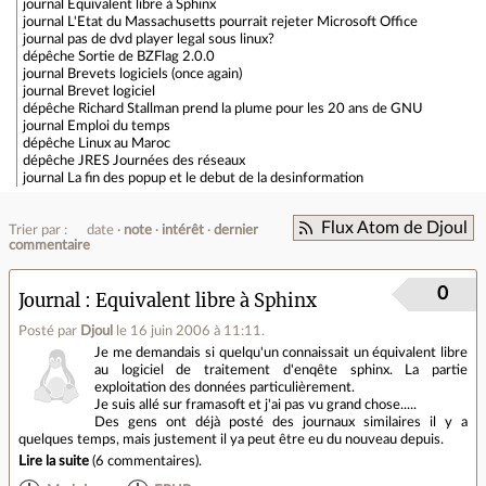
journal
Equivalent libre à Sphinx
journal
L'Etat du Massachusetts pourrait rejeter Microsoft Office
journal
pas de dvd player legal sous linux?
dépêche
Sortie de BZFlag 2.0.0
journal
Brevets logiciels (once again)
journal
Brevet logiciel
dépêche
Richard Stallman prend la plume pour les 20 ans de GNU
journal
Emploi du temps
dépêche
Linux au Maroc
dépêche
JRES Journées des réseaux
journal
La fin des popup et le debut de la desinformation
Flux Atom de Djoul
Trier par :
date
note
intérêt
dernier
commentaire
0
Journal
Equivalent libre à Sphinx
Posté par
Djoul
le 16 juin 2006 à 11:11
.
Je me demandais si quelqu'un connaissait un équivalent libre
au logiciel de traitement d'enqête sphinx. La partie
exploitation des données particulièrement.
Je suis allé sur framasoft et j'ai pas vu grand chose.....
Des gens ont déjà posté des journaux similaires il y a
quelques temps, mais justement il ya peut être eu du nouveau depuis.
Lire la suite
(
6 commentaires
).