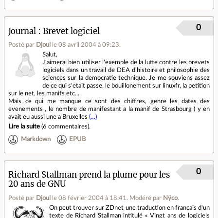
0
Journal
Brevet logiciel
Posté par
Djoul
le 08 avril 2004 à 09:23
.
Salut,
J'aimerai bien utiliser l'exemple de la lutte contre les brevets
logiciels dans un travail de DEA d'histoire et philosophie des
sciences sur la democratie technique. Je me souviens assez
de ce qui s'etait passe, le bouillonement sur linuxfr, la petition
sur le net, les manifs etc...
Mais ce qui me manque ce sont des chiffres, genre les dates des
evenements , le nombre de manifestant a la manif de Strasbourg ( y en
avait eu aussi une a Bruxelles
(…)
Lire la suite
(
6 commentaires
).
Markdown
EPUB
0
Richard Stallman prend la plume pour les
20 ans de GNU
Posté par
Djoul
le 08 février 2004 à 18:41
.
Modéré par
Nÿco
.
On peut trouver sur ZDnet une traduction en francais d'un
texte de Richard Stallman intitulé « Vingt ans de logiciels