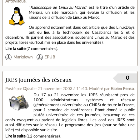
Antoviaque
.
"
Radioscopie de Linux au Maroc
" est le titre d'un article de
Menara, un site marocain, qui évalue la diffusion et les
raisons de la diffusion de Linux au Maroc.
On apprend notamment dans cet article que des LinuxDays
ont eu lieu à la Technopark de Casablanca les 5 et 6
décembre. Ils parlent des associations soutenant Linux au Maroc et des
projets libres (surtout mis en place dans les universités).
Lire la suite
(
7 commentaires
).
Markdown
EPUB
0
JRES Journées des réseaux
Posté par
Djoul
le 21 novembre 2003 à 11:43
.
Modéré par
Fabien Penso
.
Du 17 au 21 novembre les JRES réunissent pres de
1000 administrateurs systèmes et réseaux
(généralement universitaire ou CNRS) de toute la France,
pour 1 semaine de conférences. Etant donné le public
plutôt universitaire de ces journées, beaucoup de ces
confs evoquent ou parlent de logiciels libres. Les conf des JRES sont
aussi diffusées sur le réseau. Le programme des jres (pour se faire une
idée) est disponible sur le site.
Lire la suite
(
12 commentaires
).