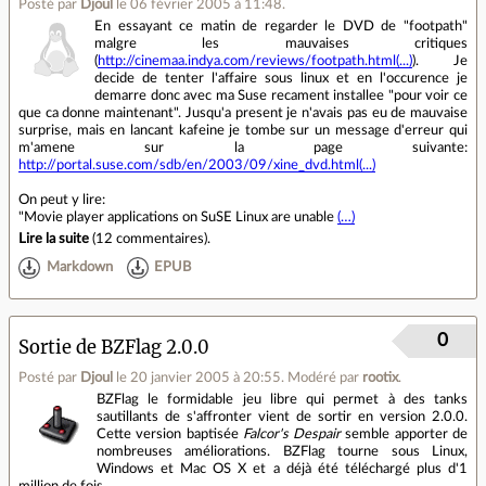
Posté par
Djoul
le 06 février 2005 à 11:48
.
En essayant ce matin de regarder le DVD de "footpath"
malgre les mauvaises critiques
(
http://cinemaa.indya.com/reviews/footpath.html(...)
). Je
decide de tenter l'affaire sous linux et en l'occurence je
demarre donc avec ma Suse recament installee "pour voir ce
que ca donne maintenant". Jusqu'a present je n'avais pas eu de mauvaise
surprise, mais en lancant kafeine je tombe sur un message d'erreur qui
m'amene sur la page suivante:
http://portal.suse.com/sdb/en/2003/09/xine_dvd.html(...)
On peut y lire:
"Movie player applications on SuSE Linux are unable
(…)
Lire la suite
(
12 commentaires
).
Markdown
EPUB
0
Sortie de BZFlag 2.0.0
Posté par
Djoul
le 20 janvier 2005 à 20:55
.
Modéré par
rootix
.
BZFlag le formidable jeu libre qui permet à des tanks
sautillants de s'affronter vient de sortir en version 2.0.0.
Cette version baptisée
Falcor's Despair
semble apporter de
nombreuses améliorations. BZFlag tourne sous Linux,
Windows et Mac OS X et a déjà été téléchargé plus d'1
million de fois.