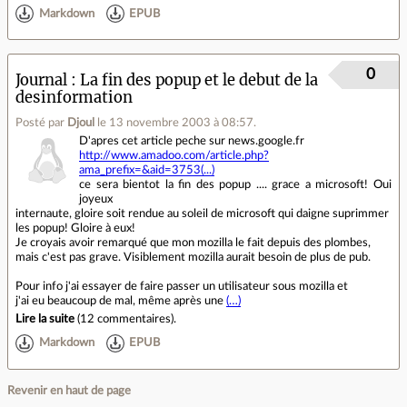
Markdown
EPUB
0
Journal
La fin des popup et le debut de la
desinformation
Posté par
Djoul
le 13 novembre 2003 à 08:57
.
D'apres cet article peche sur news.google.fr
http://www.amadoo.com/article.php?
ama_prefix=&aid=3753(...)
ce sera bientot la fin des popup .... grace a microsoft! Oui
joyeux
internaute, gloire soit rendue au soleil de microsoft qui daigne suprimmer
les popup! Gloire à eux!
Je croyais avoir remarqué que mon mozilla le fait depuis des plombes,
mais c'est pas grave. Visiblement mozilla aurait besoin de plus de pub.
Pour info j'ai essayer de faire passer un utilisateur sous mozilla et
j'ai eu beaucoup de mal, même après une
(…)
Lire la suite
(
12 commentaires
).
Markdown
EPUB
Revenir en haut de page