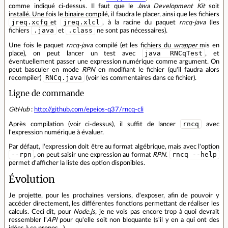
comme indiqué ci-dessus. Il faut que le
Java Development Kit
soit
installé. Une fois le binaire compilé, il faudra le placer, ainsi que les fichiers
jreq.xcfg
jreq.xlcl
et
, à la racine du paquet
rncq-java
(les
.java
.class
fichiers
et
ne sont pas nécessaires).
Une fois le paquet
rncq-java
compilé (et les fichiers du
wrapper
mis en
java RNCqTest
place), on peut lancer un test avec
, et
éventuellement passer une expression numérique comme argument. On
peut basculer en mode
RPN
en modifiant le fichier (qu'il faudra alors
RNCq.java
recompiler)
(voir les commentaires dans ce fichier).
Ligne de commande
GitHub
:
http://github.com/epeios-q37/rncq-cli
rncq
Après compilation (voir ci-dessus), il suffit de lancer
avec
l'expression numérique à évaluer.
Par défaut, l'expression doit être au format algébrique, mais avec l'option
--rpn
rncq --help
, on peut saisir une expression au format
RPN
.
permet d'afficher la liste des option disponibles.
Évolution
Je projette, pour les prochaines versions, d'exposer, afin de pouvoir y
accéder directement, les différentes fonctions permettant de réaliser les
calculs. Ceci dit, pour
Node.js
, je ne vois pas encore trop à quoi devrait
ressembler l'
API
pour qu'elle soit non bloquante (s'il y en a qui ont des