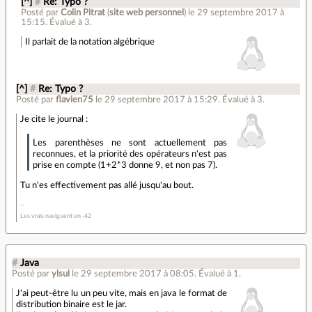
[^]
#
Re: Typo ?
Posté par
Colin Pitrat
(
site web personnel
)
le 29 septembre 2017 à
15:15
.
Évalué à
3
.
Il parlait de la notation algébrique
[^]
#
Re: Typo ?
Posté par
flavien75
le 29 septembre 2017 à 15:29
.
Évalué à
3
.
Je cite le journal :
Les parenthèses ne sont actuellement pas
reconnues, et la priorité des opérateurs n'est pas
prise en compte (1+2*3 donne 9, et non pas 7).
Tu n'es effectivement pas allé jusqu'au bout.
Les vrais naviguent en -42
#
Java
Posté par
ylsul
le 29 septembre 2017 à 08:05
.
Évalué à
1
.
J'ai peut-être lu un peu vite, mais en java le format de
distribution binaire est le jar.