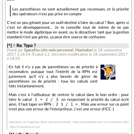
Les parenthèses ne sont actuellement pas reconnues, et la priorité
des opérateurs n'est pas prise en compte
C'est un peu gênant pour un outil destiné à faire du calcul ? Bon, après si
c'est en développement… Je te conseille tout de même de ne pas
mettre le mode algébrique en avant, ou le désactiver tant que la gestion
standard n'est pas gérée, ça peut être source de confusion.
[^]
#
Re: Typo ?
Posté par
SpaceFox
(
site web personnel
,
Mastodon
)
le 28 septembre
2017 à 18:54
.
Évalué à
2
.
Dernière modification le 28 septembre 2017
à 18:55.
En fait il n'y a pas de parenthèses ou de priorité à
reconnaitre, puisque tout l'intérêt de la RPN est
justement qu'il n'y a plus besoin de gérer de
parenthèses ou de priorité : tous les calculs sont
faits instantanément.
Mais c'est à l'utilisateur de rentrer le calcul dans le bon ordre : pour
1 + 2 / 3
faire le calcul
en respectant la priorité du calcul écrit
2 3 / 1 +
ainsi, il faut taper en RPN :
. Mais une erreur sur ce point
n'est plus une erreur de l'interpréteur, c'est une erreur d'ICC :)
Littératures de l’imaginaire, libres, pour tout le monde : https://renardspatial.com/ | La connaissance libre
: https://zestedesavoir.com