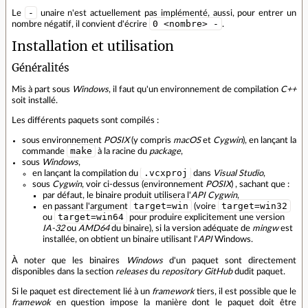
-
Le
unaire n'est actuellement pas implémenté, aussi, pour entrer un
0 <nombre> -
nombre négatif, il convient d'écrire
.
Installation et utilisation
Généralités
Mis à part sous
Windows
, il faut qu'un environnement de compilation
C++
soit installé.
Les différents paquets sont compilés :
sous environnement
POSIX
(y compris
macOS
et
Cygwin
), en lançant la
make
commande
à la racine du
package
,
sous
Windows
,
.vcxproj
en lançant la compilation du
dans
Visual Studio
,
sous
Cygwin
, voir ci-dessus (environnement
POSIX
) , sachant que :
par défaut, le binaire produit utilisera l'
API
Cygwin
,
target=win
target=win32
en passant l'argument
(voire
target=win64
ou
pour produire explicitement une version
IA-32
ou
AMD64
du binaire), si la version adéquate de
mingw
est
installée, on obtient un binaire utilisant l'
API
Windows.
À noter que les binaires
Windows
d'un paquet sont directement
disponibles dans la section
releases
du
repository
GitHub
dudit paquet.
Si le paquet est directement lié à un
framework
tiers, il est possible que le
framewok
en question impose la manière dont le paquet doit être