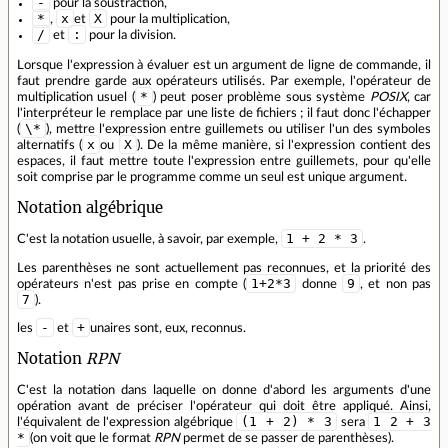
-
pour la soustraction,
*
x
X
,
et
pour la multiplication,
/
:
et
pour la division.
Lorsque l'expression à évaluer est un argument de ligne de commande, il
faut prendre garde aux opérateurs utilisés. Par exemple, l'opérateur de
*
multiplication usuel (
) peut poser problème sous système
POSIX
, car
l'interpréteur le remplace par une liste de fichiers ; il faut donc l'échapper
\*
(
), mettre l'expression entre guillemets ou utiliser l'un des symboles
x
X
alternatifs (
ou
). De la même manière, si l'expression contient des
espaces, il faut mettre toute l'expression entre guillemets, pour qu'elle
soit comprise par le programme comme un seul est unique argument.
Notation algébrique
1 + 2 * 3
C'est la notation usuelle, à savoir, par exemple,
.
Les parenthèses ne sont actuellement pas reconnues, et la priorité des
1+2*3
9
opérateurs n'est pas prise en compte (
donne
, et non pas
7
).
-
+
les
et
unaires sont, eux, reconnus.
Notation
RPN
C'est la notation dans laquelle on donne d'abord les arguments d'une
opération avant de préciser l'opérateur qui doit être appliqué. Ainsi,
(1 + 2) * 3
1 2 + 3
l'équivalent de l'expression algébrique
sera
*
(on voit que le format
RPN
permet de se passer de parenthèses).