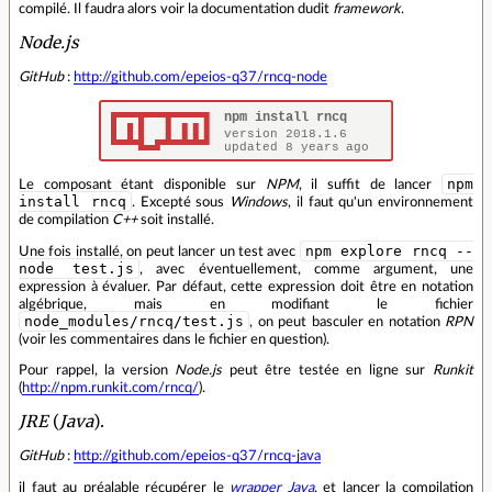
compilé. Il faudra alors voir la documentation dudit
framework
.
Node.js
GitHub
:
http://github.com/epeios-q37/rncq-node
npm
Le composant étant disponible sur
NPM
, il suffit de lancer
install rncq
. Excepté sous
Windows
, il faut qu'un environnement
de compilation
C++
soit installé.
npm explore rncq --
Une fois installé, on peut lancer un test avec
node test.js
, avec éventuellement, comme argument, une
expression à évaluer. Par défaut, cette expression doit être en notation
algébrique, mais en modifiant le fichier
node_modules/rncq/test.js
, on peut basculer en notation
RPN
(voir les commentaires dans le fichier en question).
Pour rappel, la version
Node.js
peut être testée en ligne sur
Runkit
(
http://npm.runkit.com/rncq/
).
JRE
(
Java
).
GitHub
:
http://github.com/epeios-q37/rncq-java
il faut au préalable récupérer le
wrapper
Java
, et lancer la compilation