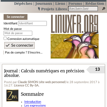
Dépêches
Journaux
Liens
Forums
Rédaction
🎙️ Projets Libres
Se connecter
Identifiant
Mot de passe
Connexion automatique
Pas de compte ? S’inscrire…
13
Journal
Calculs numériques en précision
absolue.
Posté par
Claude SIMON
(
site web personnel
)
le 28 septembre 2017 à
16:27
.
Licence CC By‑SA.
Sommaire
Introduction
Les expressions