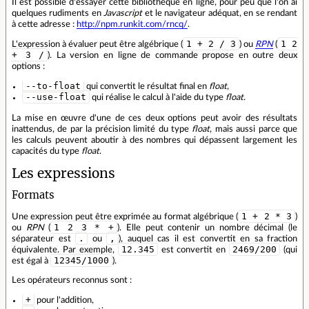
Il est possible d'essayer cette bibliothèque en ligne, pour peu que l'on ai
quelques rudiments en
Javascript
et le navigateur adéquat, en se rendant
à cette adresse :
http://npm.runkit.com/rncq/
.
1 + 2 / 3
1 2
L'expression à évaluer peut être algébrique (
) ou
RPN
(
+ 3 /
). La version en ligne de commande propose en outre deux
options :
--to-float
qui convertit le résultat final en
float
,
--use-float
qui réalise le calcul à l'aide du type
float
.
La mise en œuvre d'une de ces deux options peut avoir des résultats
inattendus, de par la précision limité du type
float
, mais aussi parce que
les calculs peuvent aboutir à des nombres qui dépassent largement les
capacités du type
float
.
Les expressions
Formats
1 + 2 * 3
Une expression peut être exprimée au format algébrique (
)
1 2 3 * +
ou
RPN
(
). Elle peut contenir un nombre décimal (le
.
,
séparateur est
ou
), auquel cas il est convertit en sa fraction
12.345
2469/200
équivalente. Par exemple,
est convertit en
(qui
12345/1000
est égal à
).
Les opérateurs reconnus sont :
+
pour l'addition,