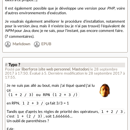
idées à ce propos…).
Il est également possible que je développe une version pour
PHP
, voire
d'autres environnements d'exécution.
Je voudrais également améliorer le procédure d'installation, notamment
pour la version
Java
, mais il n'existe (ou je n'ai pas trouvé) l'équivalent de
NPM
pour
Java
, donc je ne sais, pour l'instant, pas encore comment faire.
(
7 commentaires
).
Markdown
EPUB
#
Typo ?
Posté par
liberforce
(
site web personnel
,
Mastodon
)
le 28 septembre
2017 à 17:50
.
Évalué à
5
.
Dernière modification le 28 septembre 2017 à
17:55.
Je ne suis pas allé au bout, mais j'ai tiqué quand j'ai lu
ça:
(1 + 2 / 3) ou RPN (1 2 + 3 /)
1 2 + 3 /
en RPN,
ça fait 3/3 = 1
1 + 2 / 3
Tandis que d'après les règles de priorité des opérateurs,
,
1 + (2 / 3)
c'est
, soit 1,666666…
Un oubli de parenthèses ?
Edit: