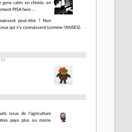
e gens calés en chimie, en
ssement PISA hein …
nnaissent peut-être ? Non
s ceux qui s'y connaissent (comme l'ANSES).
à
10
.
s issus de l'agriculture
autres pays plus ou moins