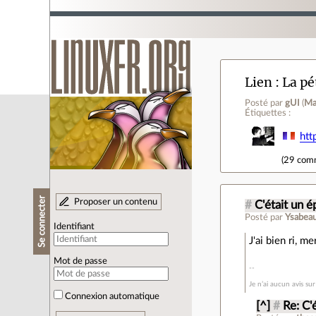
Lien
La pé
Posté par
gUI
(
Ma
Étiquettes :
htt
(
29 com
Se connecter
Proposer un contenu
#
C'était un é
Posté par
Ysabeau
Identifiant
J'ai bien ri, m
Mot de passe
Je n’ai aucun avis su
Connexion automatique
[^]
#
Re: C'