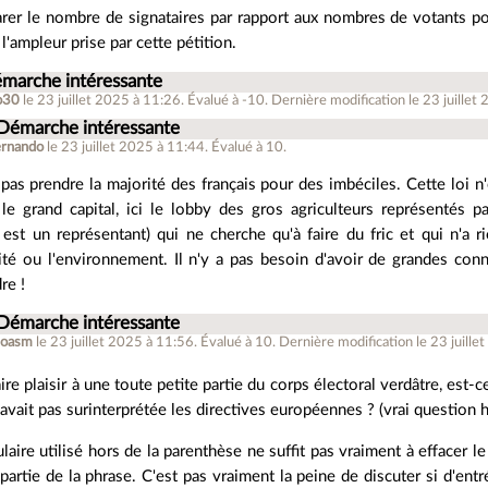
rer le nombre de signataires par rapport aux nombres de votants po
l'ampleur prise par cette pétition.
émarche intéressante
o30
le 23 juillet 2025 à 11:26
.
Évalué à
-10
.
Dernière modification le 23 juillet
 Démarche intéressante
ernando
le 23 juillet 2025 à 11:44
.
Évalué à
10
.
t pas prendre la majorité des français pour des imbéciles. Cette loi n
 le grand capital, ici le lobby des gros agriculteurs représentés 
st un représentant) qui ne cherche qu'à faire du fric et qui n'a ri
ité ou l'environnement. Il n'y a pas besoin d'avoir de grandes con
re !
 Démarche intéressante
hoasm
le 23 juillet 2025 à 11:56
.
Évalué à
10
.
Dernière modification le 23 juille
ire plaisir à une toute petite partie du corps électoral verdâtre, est-c
'avait pas surinterprétée les directives européennes ? (vrai question h
laire utilisé hors de la parenthèse ne suffit pas vraiment à effacer le
partie de la phrase. C'est pas vraiment la peine de discuter si d'entré