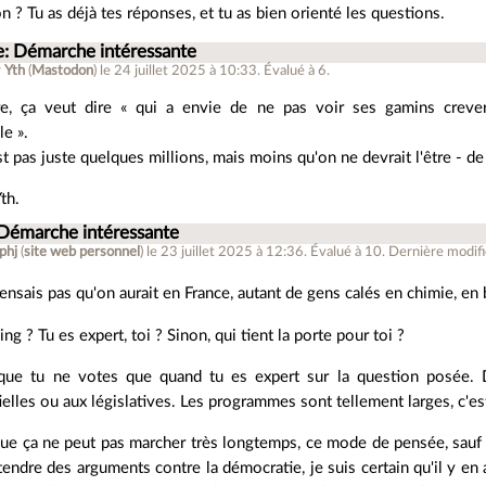
on ? Tu as déjà tes réponses, et tu as bien orienté les questions.
e: Démarche intéressante
r
Yth
(
Mastodon
)
le 24 juillet 2025 à 10:33
.
Évalué à
6
.
re, ça veut dire « qui a envie de ne pas voir ses gamins cre
le ».
t pas juste quelques millions, mais moins qu'on ne devrait l'être - d
th.
 Démarche intéressante
phj
(
site web personnel
)
le 23 juillet 2025 à 12:36
.
Évalué à
10
.
Dernière modific
ensais pas qu'on aurait en France, autant de gens calés en chimie, en 
g ? Tu es expert, toi ? Sinon, qui tient la porte pour toi ?
 que tu ne votes que quand tu es expert sur la question posée. 
ielles ou aux législatives. Les programmes sont tellement larges, c'est
ue ça ne peut pas marcher très longtemps, ce mode de pensée, sauf si
tendre des arguments contre la démocratie, je suis certain qu'il y en