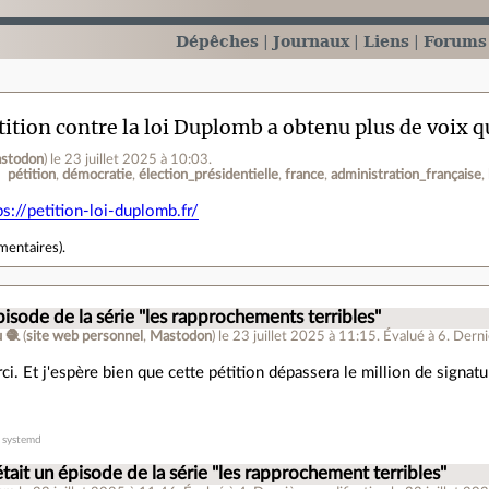
Dépêches
Journaux
Liens
Forums
tition contre la loi Duplomb a obtenu plus de voix qu
stodon
)
le 23 juillet 2025 à 10:03
.
pétition
démocratie
élection_présidentielle
france
administration_française
ps://petition-loi-duplomb.fr/
mentaires
).
pisode de la série "les rapprochements terribles"
 🧶
(
site web personnel
,
Mastodon
)
le 23 juillet 2025 à 11:15
.
Évalué à
6
.
Derniè
erci. Et j'espère bien que cette pétition dépassera le million de signatu
r systemd
était un épisode de la série "les rapprochement terribles"