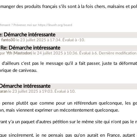
manger des produits français s'ils sont à la fois chers, malsains et po
ffensant ? Prévenez moi sur https://linuxfr.org/board
e: Démarche intéressante
r
fanto30
le 23 juillet 2025 à 17:34
.
Évalué à
-10
.
Re: Démarche intéressante
 par
Yth
(
Mastodon
)
le 24 juillet 2025 à 10:36
.
Évalué à
6
.
Dernière modification 
 d'ailleurs c'est pas le message qu'il a fait passer, juste ta déform
orique de caniveau.
 Démarche intéressante
earan
le 23 juillet 2025 à 19:03
.
Évalué à
10
.
 pense plutôt que comme pour un référendum quelconque, les ge
on, mais viennent exprimer un mécontentement quelconque.
rant y'a un paquet d'autres pétition sur le même site qui n'ont pas l
que sincèrement, je ne pensais pas qu'on aurait en France, autant