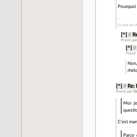
Pourquoi 
Ce post est o
[^]
#
R
Posté pa
[^]
#
Posté
Non,
rhét
[^]
#
Re:
Posté par
f
Moi je
questi
C'est mar
Parce 