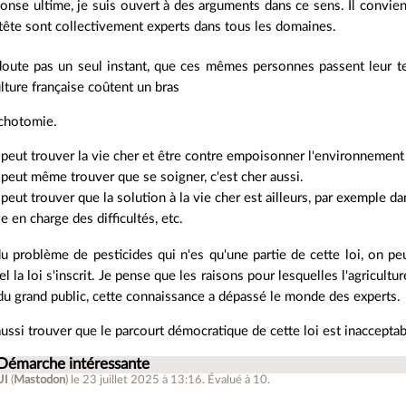
ponse ultime, je suis ouvert à des arguments dans ce sens. Il convi
 tête sont collectivement experts dans tous les domaines.
doute pas un seul instant, que ces mêmes personnes passent leur te
ulture française coûtent un bras
ichotomie.
peut trouver la vie cher et être contre empoisonner l'environnemen
peut même trouver que se soigner, c'est cher aussi.
peut trouver que la solution à la vie cher est ailleurs, par exemple dan
se en charge des difficultés, etc.
u problème de pesticides qui n'es qu'une partie de cette loi, on peu
l la loi s'inscrit. Je pense que les raisons pour lesquelles l'agricult
u grand public, cette connaissance a dépassé le monde des experts.
ussi trouver que le parcourt démocratique de cette loi est inacceptab
 Démarche intéressante
UI
(
Mastodon
)
le 23 juillet 2025 à 13:16
.
Évalué à
10
.