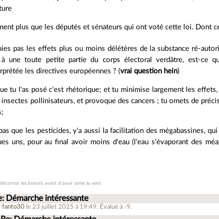
ture
ent plus que les députés et sénateurs qui ont voté cette loi. Dont 
nies pas les effets plus ou moins délétères de la substance ré-autori
r à une toute petite partie du corps électoral verdâtre, est-ce q
erprétée les directives européennes ? (
vrai question hein
)
ue tu l'as posé c'est rhétorique; et tu minimise largement les effets,
s insectes pollinisateurs, et provoque des cancers ; tu omets de préci
s;
pas que les pesticides, y'a aussi la facilitation des mégabassines, qu
es uns, pour au final avoir moins d'eau (l'eau s’évaporant des méaga
 décorner les boeufs avant d'avoir semé le vent
e: Démarche intéressante
r
fanto30
le 23 juillet 2025 à 19:49
.
Évalué à
-9
.