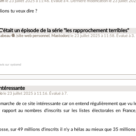
asm
le 23 juillet 2025 à 11:46
.
Évalué à
4
.
Dernière modification le 23 juillet 20
lions tu veux dire ?
C'était un épisode de la série "les rapprochement terribles"
sabeau 🧶
(
site web personnel
,
Mastodon
)
le 23 juillet 2025 à 11:58
.
Évalué à
3
.
avis sur systemd
ntéressante
do
le 23 juillet 2025 à 11:16
.
Évalué à
7
.
émarche de ce site intéressante car on entend régulièrement que vu 
r rapport au nombres d'inscrits sur les listes électorales en France
osse, sur 49 millions d'inscrits il n'y a hélas au mieux que 35 millions