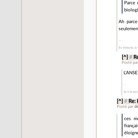
Parce 
biolog
Ah parce
seulement
En théorie, la 
[^]
#
R
Posté pa
L'ANSES
Je n’ai au
[^]
#
Re:
Posté par
d
ces mê
frança
éloign