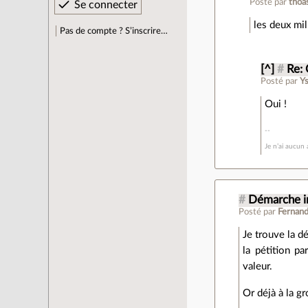
Posté par
tho
les deux mil
Pas de compte ? S’inscrire…
[^]
#
Re: 
Posté par
Y
Oui !
Je n’ai aucun 
#
Démarche i
Posté par
Fernan
Je trouve la d
la pétition pa
valeur.
Or déjà à la gr