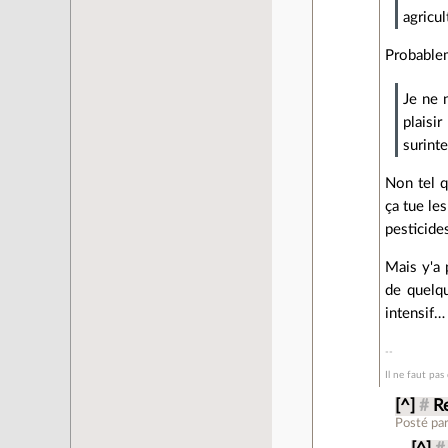
agricul
Probablem
Je ne 
plaisi
surint
Non tel q
ça tue le
pesticide
Mais y'a 
de quelqu
intensif…
Il ne faut pas
[^]
#
R
Posté pa