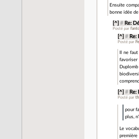
Ensuite compa
bonne idée de 
[^]
#
Re: D
Posté par
fant
[^]
#
Re:
Posté par
F
Il ne fau
favoriser
Duplomb e
biodivers
comprend
[^]
#
Re:
Posté par
t
pour fa
plus, n
Le vocabu
première 