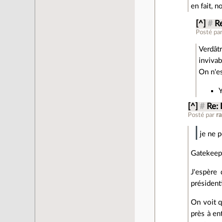
en fait, n
[^]
#
R
Posté pa
Verdât
invivab
On n'es
Y
[^]
#
Re:
Posté par
ra
je ne p
Gatekeepin
J'espère
président
On voit q
près à en