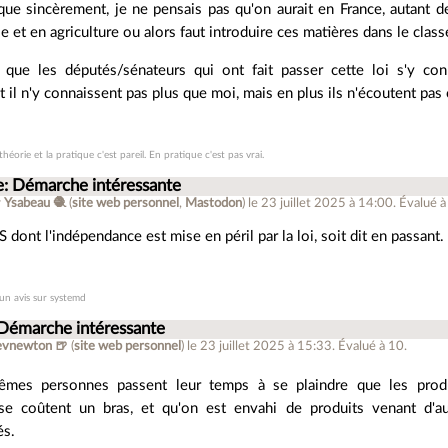
que sincèrement, je ne pensais pas qu'on aurait en France, autant d
ie et en agriculture ou alors faut introduire ces matières dans le cla
 que les députés/sénateurs qui ont fait passer cette loi s'y co
 il n'y connaissent pas plus que moi, mais en plus ils n'écoutent pa
théorie et la pratique c'est pareil. En pratique c'est pas vrai.
e: Démarche intéressante
r
Ysabeau 🧶
(
site web personnel
,
Mastodon
)
le 23 juillet 2025 à 14:00
.
Évalué 
 dont l'indépendance est mise en péril par la loi, soit dit en passant.
cun avis sur systemd
 Démarche intéressante
evnewton 🍺
(
site web personnel
)
le 23 juillet 2025 à 15:33
.
Évalué à
10
.
mes personnes passent leur temps à se plaindre que les produit
ise coûtent un bras, et qu'on est envahi de produits venant d'
és.