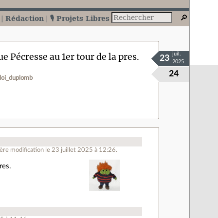
Rédaction
🎙️ Projets Libres
e Pécresse au 1er tour de la pres.
juil.
23
2025
24
loi_duplomb
re modification le 23 juillet 2025 à 12:26.
res.