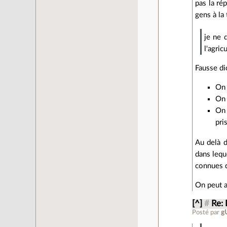
pas la ré
gens à la
je ne 
l'agric
Fausse d
On 
On 
On 
pri
Au delà d
dans leque
connues d
On peut a
[^]
#
Re:
Posté par
g