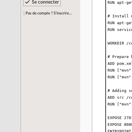
RUN apt-ge
Pas de compte ? S’inscrire…
# Install 
RUN apt-ge
RUN servic
WORKDIR /c
# Prepare 
ADD pom.xm
RUN ["mvn"
RUN ["mvn"
# Adding s
ADD src /c
RUN ["mvn"
EXPOSE 270
EXPOSE 808
ENTRYPOINT