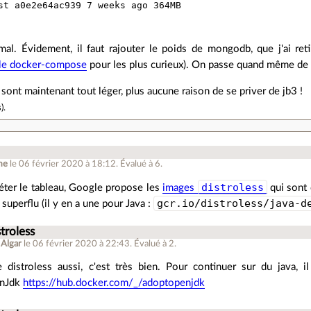
st a0e2e64ac939 7 weeks ago 364MB

l. Évidement, il faut rajouter le poids de mongodb, que j'ai ret
le docker-compose
pour les plus curieux). On passe quand même d
 sont maintenant tout léger, plus aucune raison de se priver de jb3 !
s
).
me
le 06 février 2020 à 18:12
.
Évalué à
6
.
distroless
éter le tableau, Google propose les
images
qui sont 
gcr.io/distroless/java-d
 superflu (il y en a une pour Java :
stroless
 Algar
le 06 février 2020 à 22:43
.
Évalué à
2
.
ise distroless aussi, c'est très bien. Pour continuer sur du java, i
enJdk
https://hub.docker.com/_/adoptopenjdk