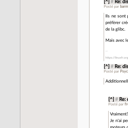
[^]
#
Re: di
Posté par
barm
Ils ne sont 
préfèrer cré
de la glibc.
Mais avec le
https://linuxfr.o
[^]
#
Re: di
Posté par
Psyc
Additionnell
[^]
#
Re: 
Posté par
f
Vraiment
Je n'ai p
moteurs d