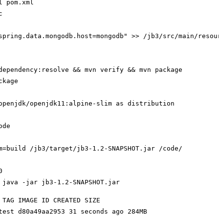
l pom.xml
c
spring.data.mongodb.host=mongodb" >> /jb3/src/main/resou
dependency:resolve && mvn verify && mvn package
ckage
openjdk/openjdk11:alpine-slim as distribution
ode
m=build /jb3/target/jb3-1.2-SNAPSHOT.jar /code/
0
 java -jar jb3-1.2-SNAPSHOT.jar
 TAG IMAGE ID CREATED SIZE

test d80a49aa2953 31 seconds ago 284MB
