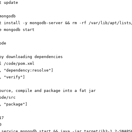
t update
mongodb
t install -y mongodb-server && rm -rf /var/lib/apt/lists
e mongodb start
ode
by downloading dependencies
l /code/pom.xml
, "dependency:resolve"]
, "verify"]
ource, compile and package into a fat jar
ode/src
, "package"]
17
0
 service mongodb start && java -jar target/jb3-1.2-SNAPS