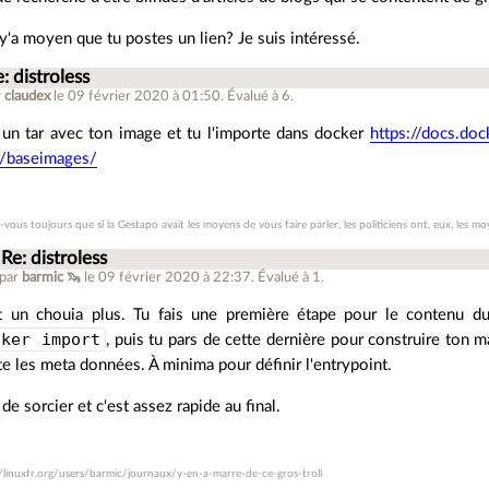
y'a moyen que tu postes un lien? Je suis intéressé.
: distroless
r
claudex
le 09 février 2020 à 01:50
.
Évalué à
6
.
s un tar avec ton image et tu l'importe dans docker
https://docs.do
/baseimages/
-vous toujours que si la Gestapo avait les moyens de vous faire parler, les politiciens ont, eux, les mo
Re: distroless
 par
barmic 🦦
le 09 février 2020 à 22:37
.
Évalué à
1
.
t un chouia plus. Tu fais une première étape pour le contenu d
cker import
, puis tu pars de cette dernière pour construire ton ma
te les meta données. À minima pour définir l'entrypoint.
de sorcier et c'est assez rapide au final.
//linuxfr.org/users/barmic/journaux/y-en-a-marre-de-ce-gros-troll