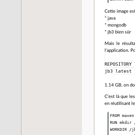
Cette image est 
* java
* mongodb
* jb3 bien sûr
Mais le résult
l'application. 
REPOSITORY 
jb3 latest 
1.14 GB, on doi
C'est là que le
en réutilisant 
FROM maven
RUN mkdir 
WORKDIR /j