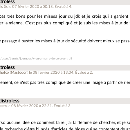
stroless
ic 🦦
le 07 février 2020 à 00:18
.
Évalué à
4
.
pas très bons pour les misesà jour du jdk et je crois qu'ils gardent js
er la mienne. C'est pas plus compliqué et je suis les mises à jour de
 passage à buster les mises à jour de sécurité doivent mieux se pass
rg/users/barmic/journaux/y-en-a-marre-de-ce-gros-troll
stroless
hofox
(
Mastodon
)
le 08 février 2020 à 13:34
.
Évalué à
2
.
ement, ce n'est pas très compliqué de créer une image à partir de rie
distroless
reem
le 08 février 2020 à 22:31
.
Évalué à
3
.
?
erso aucune idée de comment faire, j'ai la flemme de chercher, et je 
e recherche d'être blindés d'articles de blogs qui se contentent de gra