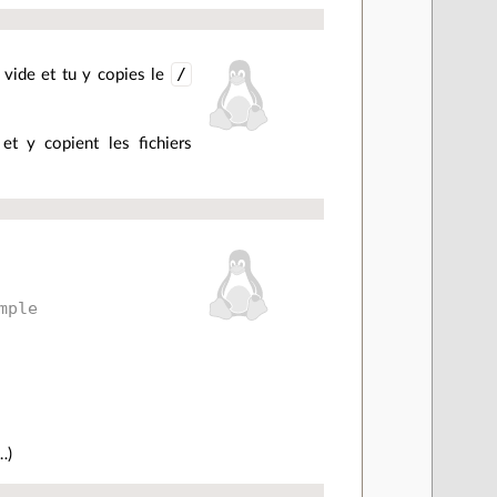
/
 vide et tu y copies le
et y copient les fichiers
mple
…)