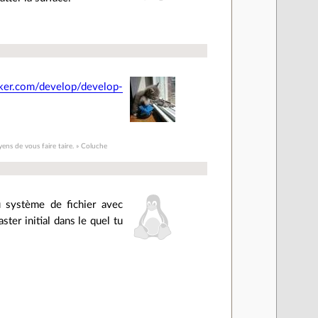
cker.com/develop/develop-
yens de vous faire taire. » Coluche
u système de fichier avec
ster initial dans le quel tu