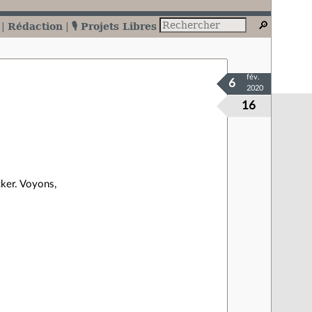
Rédaction
🎙️ Projets Libres
fév.
6
2020
16
cker. Voyons,