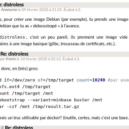
: distroless
r
Anonyme
le 09 février 2020 à 21:25
.
Évalué à
2
.
s, pour créer une image Debian (par exemple), tu prends une image
ebian que tu as « deboostrapé » à l’avance.
distroless
, c’est un peu pareil, ils prennent une image vide 
ires à une image basique (glibc, trousseau de certificats, etc.).
Re: distroless
 par
freem
le 10 février 2020 à 22:13
.
Évalué à
2
.
 donc, en (très) gros:
d 
if
=
/dev/zero 
of
=
/tmp/target 
count
=
10240
#par exe
kfs.ext4 /tmp/target

ount /tmp/target /mnt

ebootstrap --variant
=
minbase buster /mnt

ar -czf /mnt /tmp/result.tar.gz
rais un truc utilisable par docker? (inutile, certes, mais c'est une base
#
Re: distroless