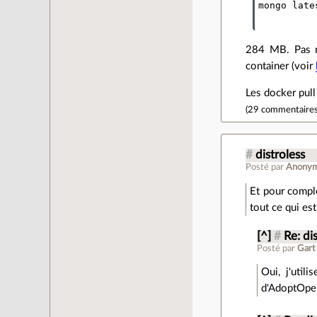
mongo late
284 MB. Pas ma
container (voir
Les docker pull
(
29 commentaire
#
distroless
Posté par
Anony
Et pour compl
tout ce qui est
[^]
#
Re: di
Posté par
Gart
Oui, j'util
d'AdoptOp