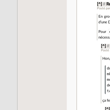
[^]
#
Re
Posté pa
En gro
d’une D
Pour
nécessa
[^]
#
Posté
Hon,
d
m
m
d
t
ça fe
[^]