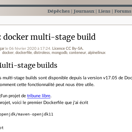
Dépêches
Journaux
Liens
Forums
docker multi-stage build
gar
le 06 février 2020 à 17:24
.
Licence CC By‑SA.
docker
dockerfile
distroless
mongodb
conteneur
alpinelinux
ulti-stage builds
s multi-stage builds sont disponible depuis la version v17.05 de Do
comment cette fonctionnalité peut nous être utile.
d'un projet de
tribune libre
.
rojet, voici le premier Dockerfile que j'ai écrit
openjdk/maven-openjdk11
pt