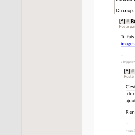
Du coup, 
[^]
#
Re
Posté pa
Tu fai
images
« Rappelez
[^]
#
Posté
C'es
do
ajou
Rien 
https: