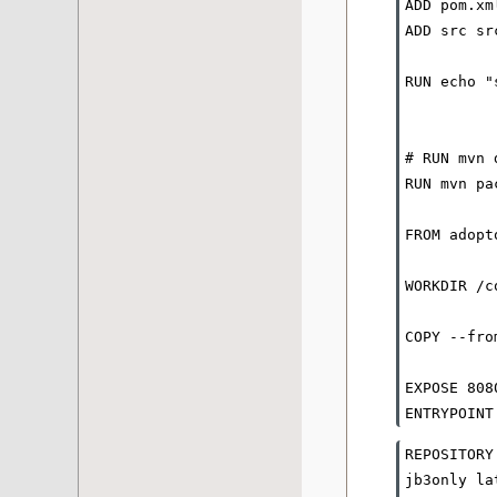
ADD pom.xm
ADD src sr
RUN echo "
# RUN mvn 
RUN mvn pa
FROM adopt
WORKDIR /c
COPY --fro
EXPOSE 808
ENTRYPOINT
REPOSITORY
jb3only la