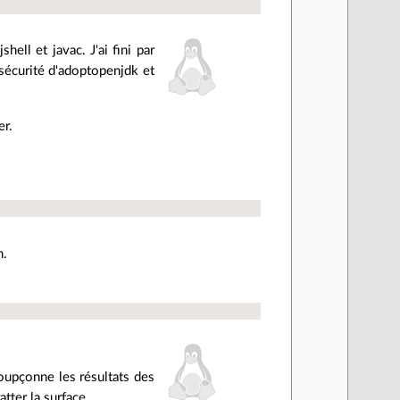
hell et javac. J'ai fini par
 sécurité d'adoptopenjdk et
er.
n.
soupçonne les résultats des
tter la surface.