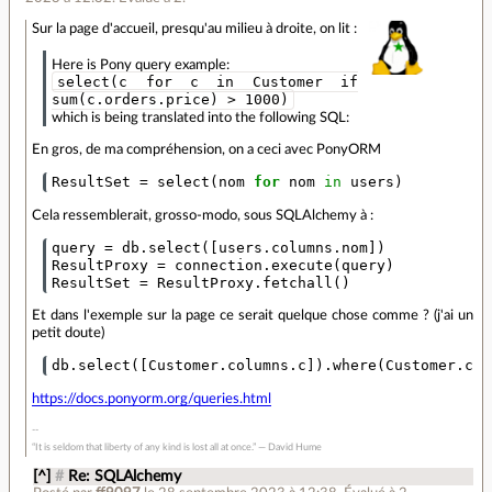
Sur la page d'accueil, presqu'au milieu à droite, on lit :
Here is Pony query example:
select(c for c in Customer if
sum(c.orders.price) > 1000)
which is being translated into the following SQL:
En gros, de ma compréhension, on a ceci avec PonyORM
ResultSet
=
select
(
nom
for
nom
in
users
)
Cela ressemblerait, grosso-modo, sous SQLAlchemy à :
query
=
db
.
select
([
users
.
columns
.
nom
])
ResultProxy
=
connection
.
execute
(
query
)
ResultSet
=
ResultProxy
.
fetchall
()
Et dans l'exemple sur la page ce serait quelque chose comme ? (j'ai un
petit doute)
db
.
select
([
Customer
.
columns
.
c
])
.
where
(
Customer
.
col
https://docs.ponyorm.org/queries.html
“It is seldom that liberty of any kind is lost all at once.” ― David Hume
[^]
#
Re: SQLAlchemy