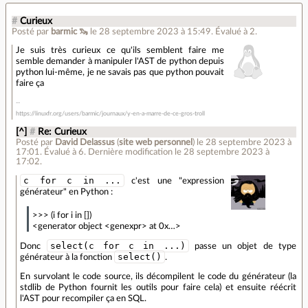
#
Curieux
Posté par
barmic 🦦
le 28 septembre 2023 à 15:49
.
Évalué à
2
.
Je suis très curieux ce qu'ils semblent faire me
semble demander à manipuler l'AST de python depuis
python lui-même, je ne savais pas que python pouvait
faire ça
https://linuxfr.org/users/barmic/journaux/y-en-a-marre-de-ce-gros-troll
[^]
#
Re: Curieux
Posté par
David Delassus
(
site web personnel
)
le 28 septembre 2023 à
17:01
.
Évalué à
6
.
Dernière modification le 28 septembre 2023 à
17:02.
c for c in ...
c'est une "expression
générateur" en Python :
>>> (i for i in [])
<generator object <genexpr> at 0x…>
select(c for c in ...)
Donc
passe un objet de type
select()
générateur à la fonction
.
En survolant le code source, ils décompilent le code du générateur (la
stdlib de Python fournit les outils pour faire cela) et ensuite réécrit
l'AST pour recompiler ça en SQL.