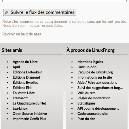
Suivre le flux des commentaires
Note :
les commentaires appartiennent à celles et ceux qui les ont postés.
Nous n’en sommes pas responsables.
Revenir en haut de page
Sites amis
À propos de LinuxFr.org
Agenda du Libre
Mentions légales
April
Faire un don
Éditions D-BookeR
L’équipe de LinuxFr.org
Éditions Diamond
Informations sur le site
Éditions Eyrolles
Aide / Foire aux questions
Éditions ENI
Suivi des suggestions et bogues
En Vente Libre
Wiki du site
Framasoft
Règles de modération
La Quadrature du Net
Statistiques
Lea-Linux
API pour le développement
Open Source Initiative
Code source du site
Imprimerie Grafik Plus
Plan du site