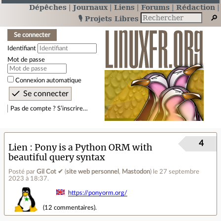
Dépêches
Journaux
Liens
Forums
Rédaction
🎙️ Projets Libres
Se connecter
Identifiant
Mot de passe
Connexion automatique
Pas de compte ? S’inscrire…
4
Lien
Pony is a Python ORM with
beautiful query syntax
Posté par
Gil Cot ✔
(
site web personnel
,
Mastodon
)
le 27 septembre
2023 à 18:37
.
https://ponyorm.org/
(
12 commentaires
).