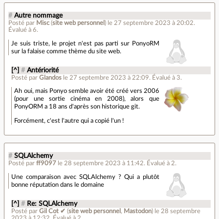
#
Autre nommage
Posté par
Misc
(
site web personnel
)
le 27 septembre 2023 à 20:02
.
Évalué à
6
.
Je suis triste, le projet n'est pas parti sur PonyoRM
sur la falaise comme thème du site web.
[^]
#
Antériorité
Posté par
Glandos
le 27 septembre 2023 à 22:09
.
Évalué à
3
.
Ah oui, mais Ponyo semble avoir été créé vers 2006
(pour une sortie cinéma en 2008), alors que
PonyORM a 18 ans d'après son historique git.
Forcément, c'est l'autre qui a copié l'un !
#
SQLAlchemy
Posté par
ff9097
le 28 septembre 2023 à 11:42
.
Évalué à
2
.
Une comparaison avec SQLAlchemy ? Qui a plutôt
bonne réputation dans le domaine
[^]
#
Re: SQLAlchemy
Posté par
Gil Cot ✔
(
site web personnel
,
Mastodon
)
le 28 septembre
2023 à 12:32
.
Évalué à
2
.