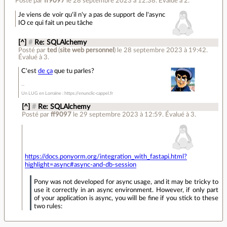
Posté par
ff9097
le 28 septembre 2023 à 12:38
.
Évalué à
2
.
Je viens de voir qu'il n'y a pas de support de l'async
IO ce qui fait un peu tâche
[^]
#
Re: SQLAlchemy
Posté par
ted
(
site web personnel
)
le 28 septembre 2023 à 19:42
.
Évalué à
3
.
C'est
de ça
que tu parles?
Un LUG en Lorraine : https://enunclic-cappel.fr
[^]
#
Re: SQLAlchemy
Posté par
ff9097
le 29 septembre 2023 à 12:59
.
Évalué à
3
.
https://docs.ponyorm.org/integration_with_fastapi.html?
highlight=async#async-and-db-session
Pony was not developed for async usage, and it may be tricky to
use it correctly in an async environment. However, if only part
of your application is async, you will be fine if you stick to these
two rules: