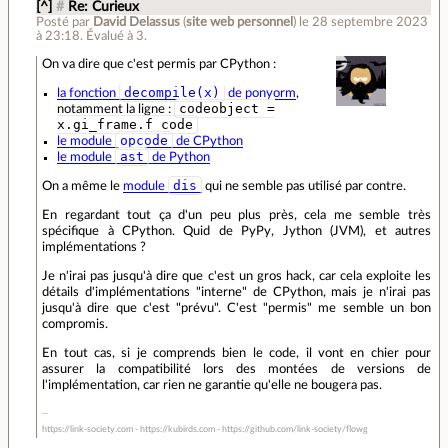
[^]
#
Re: Curieux
Posté par
David Delassus
(
site web personnel
)
le 28 septembre 2023
à 23:18
.
Évalué à
3
.
On va dire que c'est permis par CPython :
decompile(x)
la fonction
de ponyorm
,
codeobject =
notamment la ligne :
x.gi_frame.f_code
opcode
le module
de CPython
ast
le module
de Python
dis
On a même le
module
qui ne semble pas utilisé par contre.
En regardant tout ça d'un peu plus près, cela me semble très
spécifique à CPython. Quid de PyPy, Jython (JVM), et autres
implémentations ?
Je n'irai pas jusqu'à dire que c'est un gros hack, car cela exploite les
détails d'implémentations "interne" de CPython, mais je n'irai pas
jusqu'à dire que c'est "prévu". C'est "permis" me semble un bon
compromis.
En tout cas, si je comprends bien le code, il vont en chier pour
assurer la compatibilité lors des montées de versions de
l'implémentation, car rien ne garantie qu'elle ne bougera pas.
https://link-society.com - https://kubirds.com - https://github.com/link-society/flowg