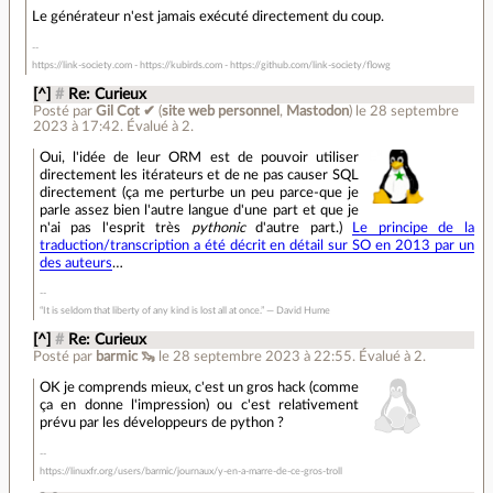
Le générateur n'est jamais exécuté directement du coup.
https://link-society.com - https://kubirds.com - https://github.com/link-society/flowg
[^]
#
Re: Curieux
Posté par
Gil Cot ✔
(
site web personnel
,
Mastodon
)
le 28 septembre
2023 à 17:42
.
Évalué à
2
.
Oui, l'idée de leur ORM est de pouvoir utiliser
directement les itérateurs et de ne pas causer SQL
directement (ça me perturbe un peu parce-que je
parle assez bien l'autre langue d'une part et que je
n'ai pas l'esprit très
pythonic
d'autre part.)
Le principe de la
traduction/transcription a été décrit en détail sur SO en 2013 par un
des auteurs
…
“It is seldom that liberty of any kind is lost all at once.” ― David Hume
[^]
#
Re: Curieux
Posté par
barmic 🦦
le 28 septembre 2023 à 22:55
.
Évalué à
2
.
OK je comprends mieux, c'est un gros hack (comme
ça en donne l'impression) ou c'est relativement
prévu par les développeurs de python ?
https://linuxfr.org/users/barmic/journaux/y-en-a-marre-de-ce-gros-troll