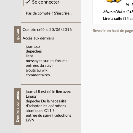
N. 
ShareAlike 4.0 
Pas de compte ? S’inscrire…
Lire la suite
(
15 c
Compte créé le 20/06/2016
guitou
Revenir en haut de pag
Accès aux derniers
journaux
dépêches
liens
messages sur les forums
entrées du suivi
ajouts au wiki
commentaires
journal
Il est où le lien avec
Derniers contenus
Linux?
dépêche
De la nécessité
d’adopter les opérations
atomiques C11 ?
entrée du suivi
Traductions
LWN