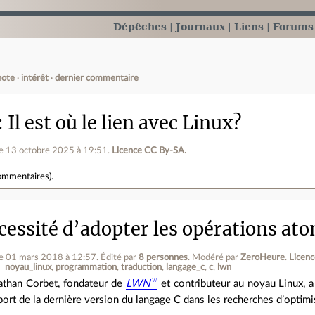
Dépêches
Journaux
Liens
Forums
note
intérêt
dernier commentaire
Il est où le lien avec Linux?
le 13 octobre 2025 à 19:51
.
Licence CC By‑SA.
ommentaires
).
cessité d’adopter les opérations ato
le 01 mars 2018 à 12:57
.
Édité par
8 personnes
.
Modéré par
ZeroHeure
.
Licen
noyau_linux
programmation
traduction
langage_c
c
lwn
athan Corbet, fondateur de
LWN
et contributeur au noyau Linux, a
pport de la dernière version du langage C dans les recherches d’optimi