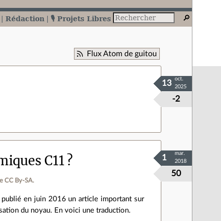
Rédaction
🎙️ Projets Libres
Flux Atom de guitou
oct.
13
2025
-2
mar.
miques C11 ?
1
2018
50
ce CC By‑SA.
 publié en juin 2016 un article important sur
sation du noyau. En voici une traduction.