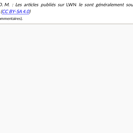
D. M. : Les articles publiés sur
LWN
le sont généralement sou
(
CC BY-SA 4.0
)
ommentaires
).
e