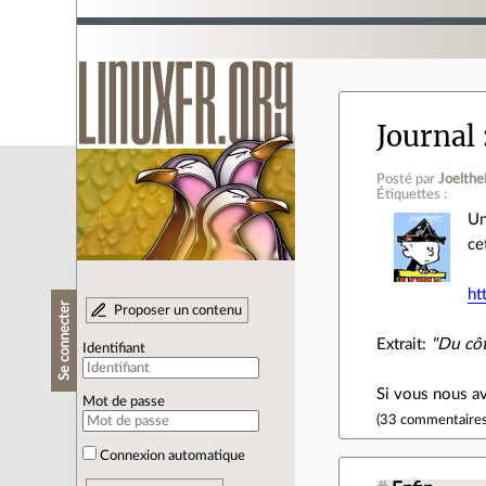
Journal
Posté par
Joelthe
Étiquettes :
Un
ce
ht
Se connecter
Proposer un contenu
Extrait:
"Du côt
Identifiant
Si vous nous a
Mot de passe
(
33 commentaire
Connexion automatique