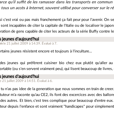
parce qu'il suffit de les ramasser dans les transports en commun 
t tous un accès à Internet, souvent utilisé pour converser sur le 
 si c'est vrai ou pas mais franchement ça fait peur pour l'avenir. On
sont incapables de citer la capitale de l'Italie ou de localiser le japon s
ration de gens capable de citer les acteurs de la série Buffy contre 
s jeunes d'aujourd'hui
en
le 21 juillet 2009 à 14:39
.
Évalué à
7
.
rtains jeunes résistent encore et toujours à l'inculture…
es jeunes qui préfèrent cuisiner bio chez eux plutôt qu'aller a
rtable (ou s'en servent vraiment peu), qui lisent beaucoup de livres, q
s jeunes d'aujourd'hui
le 21 juillet 2009 à 14:51
.
Évalué à
6
.
 tu n'as pas idee de la generation que nous sommes en train de creer
tuteur m'a raconte qu'au CE2, ils font des excercices avec des ballons, 
des autres. Et bien, c'est tres complique pour beaucoup d'entre eux. 
teur depuis l'enfance et sont vraiment "handicapes" pour simplement 