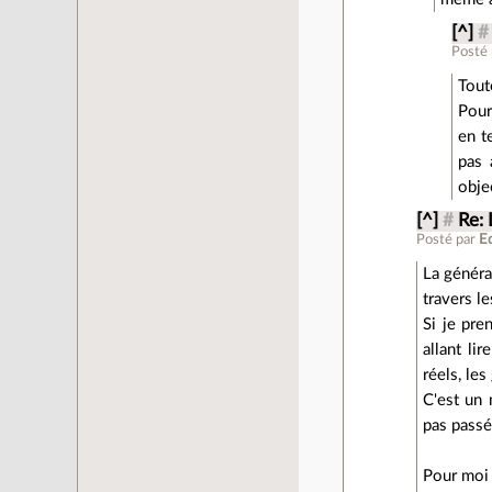
[^]
#
Posté
Tout
Pour
en t
pas 
obje
[^]
#
Re: 
Posté par
E
La généra
travers l
Si je pre
allant li
réels, les
C'est un 
pas passé 
Pour moi 