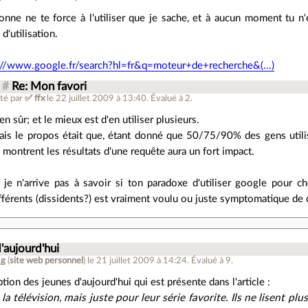
onne ne te force à l'utiliser que je sache, et à aucun moment tu 
 d'utilisation.
://www.google.fr/search?hl=fr&q=moteur+de+recherche&(...)
#
Re: Mon favori
té par
✅ ffx
le 22 juillet 2009 à 13:40
.
Évalué à
2
.
en sûr; et le mieux est d'en utiliser plusieurs.
is le propos était que, étant donné que 50/75/90% des gens utili
s montrent les résultats d'une requête aura un fort impact.
 je n'arrive pas à savoir si ton paradoxe d'utiliser google pour
fférents (dissidents?) est vraiment voulu ou juste symptomatique de ce
'aujourd'hui
_g
(
site web personnel
)
le 21 juillet 2009 à 14:24
.
Évalué à
9
.
ption des jeunes d'aujourd'hui qui est présente dans l'article :
 la télévision, mais juste pour leur série favorite. Ils ne lisent plu