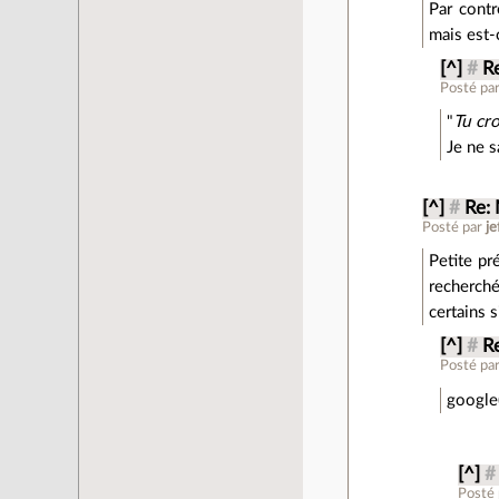
Par contr
mais est-
[^]
#
R
Posté pa
"
Tu cro
Je ne s
[^]
#
Re:
Posté par
j
Petite pr
recherch
certains s
[^]
#
R
Posté pa
google
[^]
#
Posté