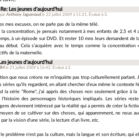
Re: Les jeunes d'aujourd'hui
 par
Anthony Jaguenaud
le 22 juillet 2009 à 11:21
.
Évalué à
3
.
es mes excuses, on ne parle pas de la même télé.
 la concentration, je pensais notamment à mes enfants de 2,5 et 4 an
emps, à un épisode sur DVD. Et rester 10 mns leurs demandent de la 
au début. Cela s’acquière avec le temps comme la concentration « s
ctifs de la maternelle.
Les jeunes d'aujourd'hui
dM
le 21 juillet 2009 à 16:42
.
Évalué à
2
.
tion que nous créons ne m'inquiète pas trop culturellement parlant. Je
es séries qu'ils regardent, en allant chercher d'eux même le contexte h
nd la série "Rome", j'ai appris des choses non seulement grâce à la 
re l'histoire des personnages historiques impliqués. Les séries reste
 gens deviennent intéressé par la réalité qui a permis de créer la fictio
moyen de se cultiver sur des choses, qui apparemment, ne nous aura
par la vision d'une série, la lecture d'un livre, etc.
le problème n'est pas la culture, mais la langue et son écriture, qui e