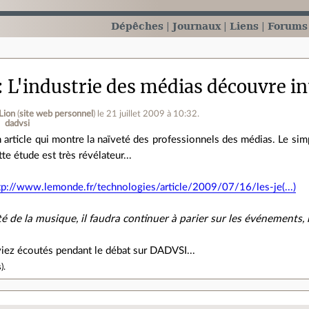
Dépêches
Journaux
Liens
Forums
L'industrie des médias découvre int
Lion
(
site web personnel
)
le 21 juillet 2009 à 10:32
.
dadvsi
 article qui montre la naïveté des professionnels des médias. Le sim
tte étude est très révélateur...
tp://www.lemonde.fr/technologies/article/2009/07/16/les-je(...)
é de la musique, il faudra continuer à parier sur les événements, 
viez écoutés pendant le débat sur DADVSI...
s
).