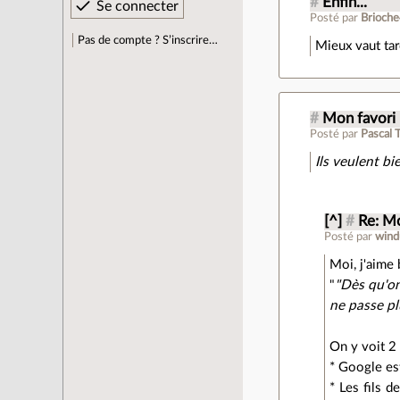
#
Enfin...
Posté par
Brioch
Pas de compte ? S’inscrire…
Mieux vaut ta
#
Mon favori
Posté par
Pascal 
Ils veulent bi
[^]
#
Re: Mo
Posté par
wind
Moi, j'aime 
"
"Dès qu'on
ne passe pl
On y voit 2
* Google est
* Les fils d