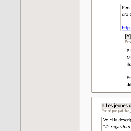
Pers
droit
http
[^]
Pos
Bi
Ma
il
Et
di
#
Les jeunes d
Posté par
patrick
Voici la descri
"
Ils regardent