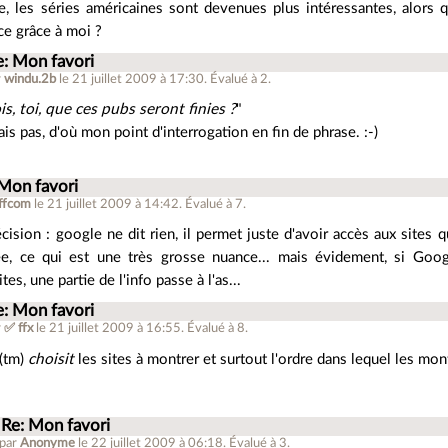
e, les séries américaines sont devenues plus intéressantes, alors 
ce grâce à moi ?
e: Mon favori
r
windu.2b
le 21 juillet 2009 à 17:30
.
Évalué à
2
.
is, toi, que ces pubs seront finies ?
"
ais pas, d'où mon point d'interrogation en fin de phrase. :-)
 Mon favori
effcom
le 21 juillet 2009 à 14:42
.
Évalué à
7
.
écision : google ne dit rien, il permet juste d'avoir accès aux sites 
ée, ce qui est une très grosse nuance... mais évidement, si Go
ites, une partie de l'info passe à l'as...
e: Mon favori
r
✅ ffx
le 21 juillet 2009 à 16:55
.
Évalué à
8
.
(tm)
choisit
les sites à montrer et surtout l'ordre dans lequel les mon
Re: Mon favori
 par
Anonyme
le 22 juillet 2009 à 06:18
.
Évalué à
3
.