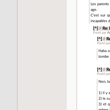
Les parents 
age.
C'est sur 
incapables 
[^]
#
Re: 
Posté par
A
[^]
#
Re
Posté pa
Haha ou
tombe 
[^]
#
Re
Posté pa
Non, la
1) il y
2) le s
3) et 
même à