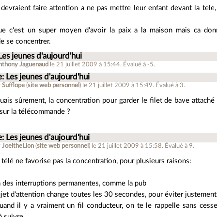
devraient faire attention a ne pas mettre leur enfant devant la tele,
que c'est un super moyen d'avoir la paix a la maison mais ca d
de se concentrer.
Les jeunes d'aujourd'hui
nthony Jaguenaud
le 21 juillet 2009 à 15:44
.
Évalué à
-5
.
: Les jeunes d'aujourd'hui
r
Sufflope
(
site web personnel
)
le 21 juillet 2009 à 15:49
.
Évalué à
3
.
ais sûrement, la concentration pour garder le filet de bave attaché 
sur la télécommande ?
: Les jeunes d'aujourd'hui
r
JoeltheLion
(
site web personnel
)
le 21 juillet 2009 à 15:58
.
Évalué à
9
.
 télé ne favorise pas la concentration, pour plusieurs raisons:
 a des interruptions permanentes, comme la pub
ujet d'attention change toutes les 30 secondes, pour éviter justement 
quand il y a vraiment un fil conducteur, on te le rappelle sans ces
 suivre.