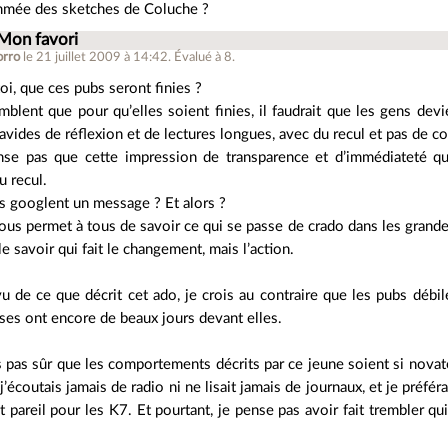
ommée des sketches de Coluche ?
 Mon favori
orro
le 21 juillet 2009 à 14:42
.
Évalué à
8
.
toi, que ces pubs seront finies ?
mblent que pour qu’elles soient finies, il faudrait que les gens devi
avides de réflexion et de lectures longues, avec du recul et pas de
nse pas que cette impression de transparence et d’immédiateté qu
u recul.
s googlent un message ? Et alors ?
us permet à tous de savoir ce qui se passe de crado dans les grandes
le savoir qui fait le changement, mais l’action.
vu de ce que décrit cet ado, je crois au contraire que les pubs débil
ises ont encore de beaux jours devant elles.
s pas sûr que les comportements décrits par ce jeune soient si novate
 j’écoutais jamais de radio ni ne lisait jamais de journaux, et je préf
et pareil pour les K7. Et pourtant, je pense pas avoir fait trembler qu