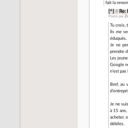
fait la ren
[^]
#
Re:
Posté par
Z
Tu crois, 
Ils me se
éduqués, 
Je ne pe
prendre d
Les jeune
Google no
n’est pas 
Bref, au 
d’entrepr
Je ne sui
à 15 ans,
acheter, 
débiles.