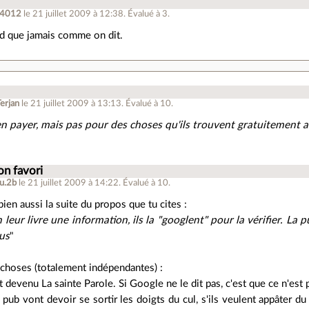
e4012
le 21 juillet 2009 à 12:38
.
Évalué à
3
.
rd que jamais comme on dit.
Terjan
le 21 juillet 2009 à 13:13
.
Évalué à
10
.
en payer, mais pas pour des choses qu'ils trouvent gratuitement ai
n favori
u.2b
le 21 juillet 2009 à 14:22
.
Évalué à
10
.
bien aussi la suite du propos que tu cites :
 leur livre une information, ils la "googlent" pour la vérifier. La 
us
"
 choses (totalement indépendantes) :
 devenu La sainte Parole. Si Google ne le dit pas, c'est que ce n'est p
e pub vont devoir se sortir les doigts du cul, s'ils veulent appâter du 