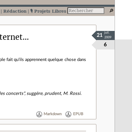
Rédaction
🎙️ Projets Libres
juil.
ernet...
21
2009
6
ple fait qu'ils apprennent quelque chose dans
les concerts", suggère, prudent, M. Rossi.
Markdown
EPUB