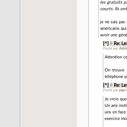
les gratuits 
courts. Ils on
je ne sais pas
américains qui 
avoir une géné
[^]
#
Re: Le
Posté par
Adri
Attention ce
On trouve d
téléphone po
[^]
#
Re: Le
Posté par
pap
Je crois que
Un ami insti
uns en face 
exercice mo