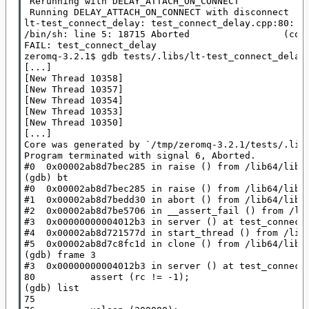
 Rerunning with DELAY_ATTACH_ON_CONNECT

 Running DELAY_ATTACH_ON_CONNECT with disconnect

lt-test_connect_delay: test_connect_delay.cpp:80: vo
/bin/sh: line 5: 18715 Aborted                 (core
FAIL: test_connect_delay

zeromq-3.2.1$ gdb tests/.libs/lt-test_connect_delay 
[...]

[New Thread 10358]

[New Thread 10357]

[New Thread 10354]

[New Thread 10353]

[New Thread 10350]

[...]

Core was generated by `/tmp/zeromq-3.2.1/tests/.libs
Program terminated with signal 6, Aborted.

#0  0x00002ab8d7bec285 in raise () from /lib64/libc.
(gdb) bt

#0  0x00002ab8d7bec285 in raise () from /lib64/libc.
#1  0x00002ab8d7bedd30 in abort () from /lib64/libc.
#2  0x00002ab8d7be5706 in __assert_fail () from /lib
#3  0x00000000004012b3 in server () at test_connect_
#4  0x00002ab8d721577d in start_thread () from /lib6
#5  0x00002ab8d7c8fc1d in clone () from /lib64/libc.
(gdb) frame 3

#3  0x00000000004012b3 in server () at test_connect_
80          assert (rc != -1);

(gdb) list

75
