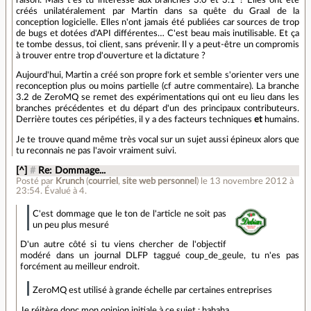
créés unilatéralement par Martin dans sa quête du Graal de la
conception logicielle. Elles n'ont jamais été publiées car sources de trop
de bugs et dotées d'API différentes… C'est beau mais inutilisable. Et ça
te tombe dessus, toi client, sans prévenir. Il y a peut-être un compromis
à trouver entre trop d'ouverture et la dictature ?
Aujourd'hui, Martin a créé son propre fork et semble s'orienter vers une
reconception plus ou moins partielle (cf autre commentaire). La branche
3.2 de ZeroMQ se remet des expérimentations qui ont eu lieu dans les
branches précédentes et du départ d'un des principaux contributeurs.
Derrière toutes ces péripéties, il y a des facteurs techniques
et
humains.
Je te trouve quand même très vocal sur un sujet aussi épineux alors que
tu reconnais ne pas l'avoir vraiment suivi.
[^]
#
Re: Dommage...
Posté par
Krunch
(
courriel
,
site web personnel
)
le 13 novembre 2012 à
23:54
.
Évalué à
4
.
C'est dommage que le ton de l'article ne soit pas
un peu plus mesuré
D'un autre côté si tu viens chercher de l'objectif
modéré dans un journal DLFP taggué coup_de_geule, tu n'es pas
forcément au meilleur endroit.
ZeroMQ est utilisé à grande échelle par certaines entreprises
Je réitère donc mon opinion initiale à ce sujet : hahaha.