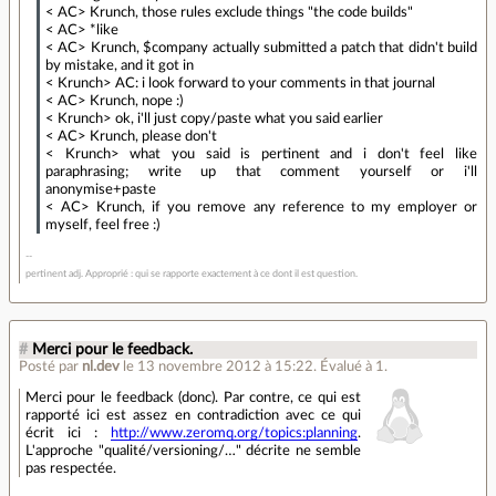
< AC> Krunch, those rules exclude things "the code builds"
< AC> *like
< AC> Krunch, $company actually submitted a patch that didn't build
by mistake, and it got in
< Krunch> AC: i look forward to your comments in that journal
< AC> Krunch, nope :)
< Krunch> ok, i'll just copy/paste what you said earlier
< AC> Krunch, please don't
< Krunch> what you said is pertinent and i don't feel like
paraphrasing; write up that comment yourself or i'll
anonymise+paste
< AC> Krunch, if you remove any reference to my employer or
myself, feel free :)
pertinent adj. Approprié : qui se rapporte exactement à ce dont il est question.
#
Merci pour le feedback.
Posté par
nl.dev
le 13 novembre 2012 à 15:22
.
Évalué à
1
.
Merci pour le feedback (donc). Par contre, ce qui est
rapporté ici est assez en contradiction avec ce qui
écrit ici :
http://www.zeromq.org/topics:planning
.
L'approche "qualité/versioning/…" décrite ne semble
pas respectée.