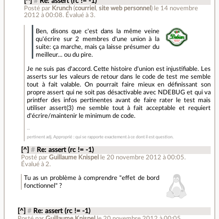
[^]
#
Re: assert (rc != -1)
Posté par
Krunch
(
courriel
,
site web personnel
)
le 14 novembre
2012 à 00:08
.
Évalué à
3
.
Ben, disons que c'est dans la même veine
qu'écrire sur 2 membres d'une union à la
suite: ça marche, mais ça laisse présumer du
meilleur… ou du pire.
Je ne suis pas d'accord. Cette histoire d'union est injustifiable. Les
asserts sur les valeurs de retour dans le code de test me semble
tout à fait valable. On pourrait faire mieux en définissant son
propre assert qui ne soit pas désactivable avec NDEBUG et qui va
printfer des infos pertinentes avant de faire rater le test mais
utiliser assert(3) me semble tout à fait acceptable et requiert
d'écrire/maintenir le minimum de code.
pertinent adj. Approprié : qui se rapporte exactement à ce dont il est question.
[^]
#
Re: assert (rc != -1)
Posté par
Guillaume Knispel
le 20 novembre 2012 à 00:05
.
Évalué à
2
.
Tu as un problème à comprendre "effet de bord
fonctionnel" ?
[^]
#
Re: assert (rc != -1)
Posté par
Guillaume Knispel
le 20 novembre 2012 à 00:05
.