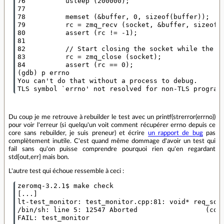
76          usleep (200000);

77

78          memset (&buffer, 0, sizeof(buffer));

79          rc = zmq_recv (socket, &buffer, sizeof(b
80          assert (rc != -1);

81

82          // Start closing the socket while the co
83          rc = zmq_close (socket);

84          assert (rc == 0);

(gdb) p errno

You can't do that without a process to debug.

Du coup je me retrouve à rebuilder le test avec un printf(strerror(errno))
pour voir l'erreur (si quelqu'un voit comment récupérer errno depuis ce
core sans rebuilder, je suis preneur) et écrire
un rapport de bug
pas
complètement inutile. C'est quand même dommage d'avoir un test qui
fail sans qu'on puisse comprendre pourquoi rien qu'en regardant
std{out,err} mais bon.
L'autre test qui échoue ressemble à ceci :
zeromq-3.2.1$ make check

[...]

lt-test_monitor: test_monitor.cpp:81: void* req_sock
/bin/sh: line 5: 12547 Aborted                 (core
FAIL: test_monitor
