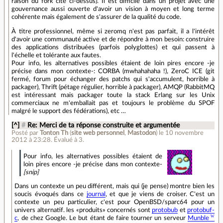
raison du fork cité ci-dessus). Il est difficile dans un projet avec une
gouvernance aussi ouverte d'avoir un vision à moyen et long terme
cohérente mais également de s'assurer de la qualité du code.
À titre professionnel, même si zeromq n'est pas parfait, il a l'intérêt
d'avoir une communauté active et de répondre à mon besoin: construire
des applications distribuées (parfois polyglottes) et qui passent à
l'échelle et tolérante aux fautes.
Pour info, les alternatives possibles étaient de loin pires encore -je
précise dans mon contexte-: CORBA (mwhahahaha !), ZeroC ICE (git
fermé, forum pour échanger des patchs qui s'accumulent, horrible à
packager), Thrift (pétage régulier, horrible à packager), AMQP (RabbitMQ
est intéressant mais packager toute la stack Erlang sur les Unix
commerciaux ne m'emballait pas et toujours le problème du SPOF
malgré le support des fédérations), etc …
[^]
#
Re: Merci de ta réponse construite et argumentée
Posté par
Tonton Th
(
site web personnel
,
Mastodon
)
le 10 novembre
2012 à 23:28
.
Évalué à
3
.
Pour info, les alternatives possibles étaient de
loin pires encore -je précise dans mon contexte-
[snip]
Dans un contexte un peu différent, mais qui (je pense) montre bien les
soucis évoqués dans ce
journal
, et que je viens de croiser. C'est un
contexte un peu particulier, c'est pour OpenBSD/sparc64 pour un
univers alternatif. les «produits» concernés sont
protobub
et
protobuf-
c
, de chez Google. Le but étant de faire tourner un serveur
Munble