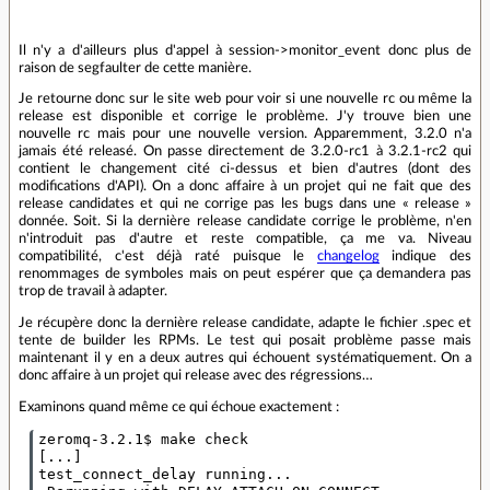
Il n'y a d'ailleurs plus d'appel à session->monitor_event donc plus de
raison de segfaulter de cette manière.
Je retourne donc sur le site web pour voir si une nouvelle rc ou même la
release est disponible et corrige le problème. J'y trouve bien une
nouvelle rc mais pour une nouvelle version. Apparemment, 3.2.0 n'a
jamais été releasé. On passe directement de 3.2.0-rc1 à 3.2.1-rc2 qui
contient le changement cité ci-dessus et bien d'autres (dont des
modifications d'API). On a donc affaire à un projet qui ne fait que des
release candidates et qui ne corrige pas les bugs dans une « release »
donnée. Soit. Si la dernière release candidate corrige le problème, n'en
n'introduit pas d'autre et reste compatible, ça me va. Niveau
compatibilité, c'est déjà raté puisque le
changelog
indique des
renommages de symboles mais on peut espérer que ça demandera pas
trop de travail à adapter.
Je récupère donc la dernière release candidate, adapte le fichier .spec et
tente de builder les RPMs. Le test qui posait problème passe mais
maintenant il y en a deux autres qui échouent systématiquement. On a
donc affaire à un projet qui release avec des régressions…
Examinons quand même ce qui échoue exactement :
zeromq-3.2.1$ make check

[...]

test_connect_delay running...
