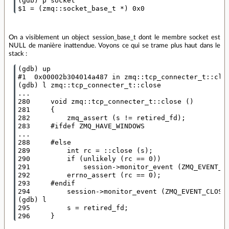
(gdb) p socket

On a visiblement un object session_base_t dont le membre socket est
NULL de manière inattendue. Voyons ce qui se trame plus haut dans le
stack :
(gdb) up

#1  0x00002b304014a487 in zmq::tcp_connecter_t::clos
(gdb) l zmq::tcp_connecter_t::close

...

280     void zmq::tcp_connecter_t::close ()

281     {

282         zmq_assert (s != retired_fd);

283     #ifdef ZMQ_HAVE_WINDOWS

...

288     #else

289         int rc = ::close (s);

290         if (unlikely (rc == 0))

291             session->monitor_event (ZMQ_EVENT_CL
292         errno_assert (rc == 0);

293     #endif

294         session->monitor_event (ZMQ_EVENT_CLOSED
(gdb) l

295         s = retired_fd;
