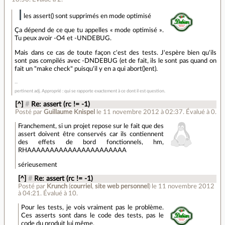
les assert() sont supprimés en mode optimisé
Ça dépend de ce que tu appelles « mode optimisé ».
Tu peux avoir -O4 et -UNDEBUG.
Mais dans ce cas de toute façon c'est des tests. J'espère bien qu'ils
sont pas compilés avec -DNDEBUG (et de fait, ils le sont pas quand on
fait un "make check" puisqu'il y en a qui abort()ent).
pertinent adj. Approprié : qui se rapporte exactement à ce dont il est question.
[^]
#
Re: assert (rc != -1)
Posté par
Guillaume Knispel
le 11 novembre 2012 à 02:37
.
Évalué à
0
.
Franchement, si un projet repose sur le fait que des
assert doivent être conservés car ils contiennent
des effets de bord fonctionnels, hm,
RHAAAAAAAAAAAAAAAAAAAAAA
sérieusement
[^]
#
Re: assert (rc != -1)
Posté par
Krunch
(
courriel
,
site web personnel
)
le 11 novembre 2012
à 04:21
.
Évalué à
10
.
Pour les tests, je vois vraiment pas le problème.
Ces asserts sont dans le code des tests, pas le
code du produit lui même.