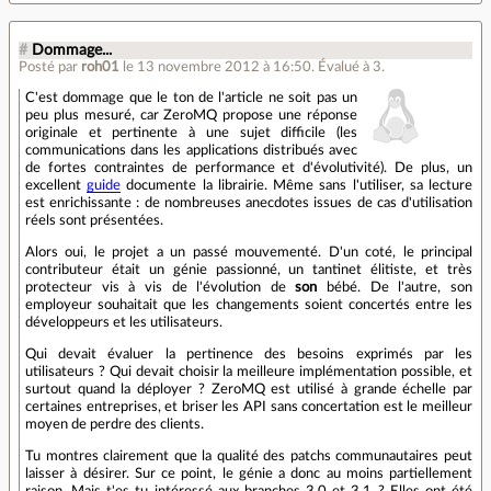
#
Dommage...
Posté par
roh01
le 13 novembre 2012 à 16:50
.
Évalué à
3
.
C'est dommage que le ton de l'article ne soit pas un
peu plus mesuré, car ZeroMQ propose une réponse
originale et pertinente à une sujet difficile (les
communications dans les applications distribués avec
de fortes contraintes de performance et d'évolutivité). De plus, un
excellent
guide
documente la librairie. Même sans l'utiliser, sa lecture
est enrichissante : de nombreuses anecdotes issues de cas d'utilisation
réels sont présentées.
Alors oui, le projet a un passé mouvementé. D'un coté, le principal
contributeur était un génie passionné, un tantinet élitiste, et très
protecteur vis à vis de l'évolution de
son
bébé. De l'autre, son
employeur souhaitait que les changements soient concertés entre les
développeurs et les utilisateurs.
Qui devait évaluer la pertinence des besoins exprimés par les
utilisateurs ? Qui devait choisir la meilleure implémentation possible, et
surtout quand la déployer ? ZeroMQ est utilisé à grande échelle par
certaines entreprises, et briser les API sans concertation est le meilleur
moyen de perdre des clients.
Tu montres clairement que la qualité des patchs communautaires peut
laisser à désirer. Sur ce point, le génie a donc au moins partiellement
raison. Mais t'es tu intéressé aux branches 3.0 et 3.1 ? Elles ont été