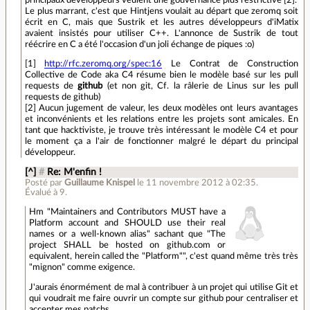
Le plus marrant, c'est que Hintjens voulait au départ que zeromq soit
écrit en C, mais que Sustrik et les autres développeurs d'iMatix
avaient insistés pour utiliser C++. L'annonce de Sustrik de tout
réécrire en C a été l'occasion d'un joli échange de piques :o)
[1]
http://rfc.zeromq.org/spec:16
Le Contrat de Construction
Collective de Code aka C4 résume bien le modèle basé sur les pull
requests de
github
(et non git, Cf. la râlerie de Linus sur les pull
requests de github)
[2] Aucun jugement de valeur, les deux modèles ont leurs avantages
et inconvénients et les relations entre les projets sont amicales. En
tant que hacktiviste, je trouve très intéressant le modèle C4 et pour
le moment ça a l'air de fonctionner malgré le départ du principal
développeur.
[^]
#
Re: M'enfin !
Posté par
Guillaume Knispel
le 11 novembre 2012 à 02:35
.
Évalué à
9
.
Hm "Maintainers and Contributors MUST have a
Platform account and SHOULD use their real
names or a well-known alias" sachant que "The
project SHALL be hosted on github.com or
equivalent, herein called the "Platform"", c'est quand même très très
"mignon" comme exigence.
J'aurais énormément de mal à contribuer à un projet qui utilise Git et
qui voudrait me faire ouvrir un compte sur github pour centraliser et
accepter mes patchs.