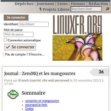
Dépêches
Journaux
Liens
Forums
Rédaction
🎙️ Projets Libres
Se connecter
Identifiant
Mot de passe
Connexion automatique
Pas de compte ? S’inscrire…
36
Journal
ZeroMQ et les mangoustes
Posté par
Krunch
(
courriel
,
site web personnel
)
le 10 novembre 2012 à
17:45
.
Sommaire
serpents et mangoustes
pourquoi je bois
Dallas