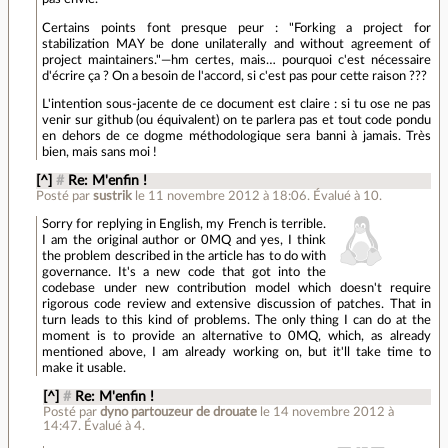
Certains points font presque peur : "Forking a project for
stabilization MAY be done unilaterally and without agreement of
project maintainers."—hm certes, mais… pourquoi c'est nécessaire
d'écrire ça ? On a besoin de l'accord, si c'est pas pour cette raison ???
L'intention sous-jacente de ce document est claire : si tu ose ne pas
venir sur github (ou équivalent) on te parlera pas et tout code pondu
en dehors de ce dogme méthodologique sera banni à jamais. Très
bien, mais sans moi !
[^]
#
Re: M'enfin !
Posté par
sustrik
le 11 novembre 2012 à 18:06
.
Évalué à
10
.
Sorry for replying in English, my French is terrible.
I am the original author or 0MQ and yes, I think
the problem described in the article has to do with
governance. It's a new code that got into the
codebase under new contribution model which doesn't require
rigorous code review and extensive discussion of patches. That in
turn leads to this kind of problems. The only thing I can do at the
moment is to provide an alternative to 0MQ, which, as already
mentioned above, I am already working on, but it'll take time to
make it usable.
[^]
#
Re: M'enfin !
Posté par
dyno partouzeur de drouate
le 14 novembre 2012 à
14:47
.
Évalué à
4
.