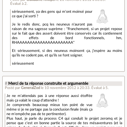
Évalué à
2
.
sérieusement, ya des gens qui m'ont moinsé pour
ce que j'ai sorti ?
Je le redis donc, pcq les neuneus n'auront pas
raison de ma sagesse suprème : "Franchement, si un projet repose
sur le fait que des assert doivent être conservés car ils contiennent
des effets de bord fonctionnels, hm,
RHAAAAAAAAAAAAAAAAAAAAAA"
Et sérieusement, si des neuneus moinsent ça, j'espère au moins
qu'ils ne codent pas, et qu'ils se font soigner.
sérieusement
#
Merci de ta réponse construite et argumentée
Posté par
GeneralZod
le 10 novembre 2012 à 20:33
.
Évalué à
5
.
Je ne m'attendais pas à une réponse aussi étoffée
mais ça valait le coup d'attendre !
Je comprends beaucoup mieux ton point de vue
même si je ne partage pas la conclusion finale (mais ça
ne m'empêche pas de te pertinenter).
Plus haut, je parle du process C4 qui conduit le projet zeromq et je
pense que c'est en bonne partie la source de tes mésaventures (et la