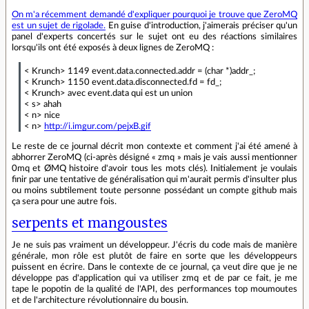
On m'a récemment demandé d'expliquer pourquoi je trouve que ZeroMQ
est un sujet de rigolade.
En guise d'introduction, j'aimerais préciser qu'un
panel d'experts concertés sur le sujet ont eu des réactions similaires
lorsqu'ils ont été exposés à deux lignes de ZeroMQ :
< Krunch> 1149 event.data.connected.addr = (char *)addr_;
< Krunch> 1150 event.data.disconnected.fd = fd_;
< Krunch> avec event.data qui est un union
< s> ahah
< n> nice
< n>
http://i.imgur.com/pejxB.gif
Le reste de ce journal décrit mon contexte et comment j'ai été amené à
abhorrer ZeroMQ (ci-après désigné « zmq » mais je vais aussi mentionner
0mq et ØMQ histoire d'avoir tous les mots clés). Initialement je voulais
finir par une tentative de généralisation qui m'aurait permis d'insulter plus
ou moins subtilement toute personne possédant un compte github mais
ça sera pour une autre fois.
serpents et mangoustes
Je ne suis pas vraiment un développeur. J'écris du code mais de manière
générale, mon rôle est plutôt de faire en sorte que les développeurs
puissent en écrire. Dans le contexte de ce journal, ça veut dire que je ne
développe pas d'application qui va utiliser zmq et de par ce fait, je me
tape le popotin de la qualité de l'API, des performances top moumoutes
et de l'architecture révolutionnaire du bousin.