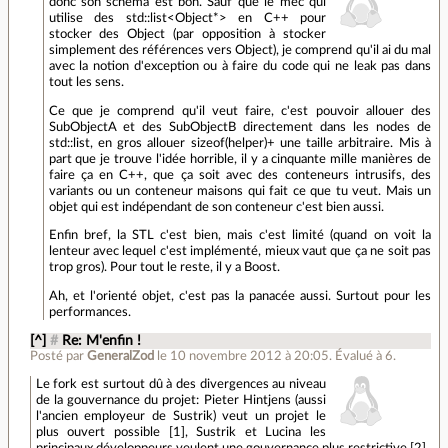
donc son schéma est bon. Sauf que le mec qui
utilise des std::list<Object*> en C++ pour
stocker des Object (par opposition à stocker
simplement des références vers Object), je comprend qu'il ai du mal
avec la notion d'exception ou à faire du code qui ne leak pas dans
tout les sens.
Ce que je comprend qu'il veut faire, c'est pouvoir allouer des
SubObjectA et des SubObjectB directement dans les nodes de
std::list, en gros allouer sizeof(helper)+ une taille arbitraire. Mis à
part que je trouve l'idée horrible, il y a cinquante mille manières de
faire ça en C++, que ça soit avec des conteneurs intrusifs, des
variants ou un conteneur maisons qui fait ce que tu veut. Mais un
objet qui est indépendant de son conteneur c'est bien aussi.
Enfin bref, la STL c'est bien, mais c'est limité (quand on voit la
lenteur avec lequel c'est implémenté, mieux vaut que ça ne soit pas
trop gros). Pour tout le reste, il y a Boost.
Ah, et l'orienté objet, c'est pas la panacée aussi. Surtout pour les
performances.
[^]
#
Re: M'enfin !
Posté par
GeneralZod
le 10 novembre 2012 à 20:05
.
Évalué à
6
.
Le fork est surtout dû à des divergences au niveau
de la gouvernance du projet: Pieter Hintjens (aussi
l'ancien employeur de Sustrik) veut un projet le
plus ouvert possible [1], Sustrik et Lucina les
principaux développeurs veulent une gouvernance plus restrictive [2].