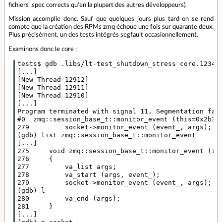
fichiers .spec corrects qu'en la plupart des autres développeurs).
Mission accomplie donc. Sauf que quelques jours plus tard on se rend
compte que la création des RPMs zmq échoue une fois sur quarante deux.
Plus précisément, un des tests intégrés segfault occasionnellement.
Examinons donc le core :
tests$ gdb .libs/lt-test_shutdown_stress core.12342

[...]

[New Thread 12912]

[New Thread 12911]

[New Thread 12910]

[...]

Program terminated with signal 11, Segmentation faul
#0  zmq::session_base_t::monitor_event (this=0x2b304
279         socket->monitor_event (event_, args);

(gdb) list zmq::session_base_t::monitor_event

[...]

275     void zmq::session_base_t::monitor_event (int
276     {

277         va_list args;

278         va_start (args, event_);

279         socket->monitor_event (event_, args);

(gdb) l

280         va_end (args);

281     }

[...]
