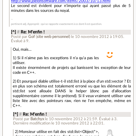
http://www.joelonsoftware.com/items/2003/10/13.html
Le second est évident pour n'importe qui ayant passé plus de 5
minutes dans les sources du noyal.
pertinent adj. Approprié : qui se rapporte exactement à ce dont il est question.
[^]
#
Re: M'enfin !
Posté par
Gof
(
site web personnel
)
le 10 novembre 2012 à 19:05
.
Évalué à
9
.
Oui, mais…
1) Si il n'aime pas les exceptions il n'a qu'a pas les
utiliser.
Il existe énormément de projets qui banissent les exception de leur
code en C++.
2) Et pourquoi diable utilise-t-il std::list à la place d'un std::vector ? Et
en plus son schéma est totalement erroné vu que les élément de la
std::list sont allouée DANS le helper (donc pas d'allocation
supplémentaire comme il le prétend). Si il veux vraiment utiliser une
liste liée avec des pointeurs raw, rien ne l'en empêche, même en
C++.
[^]
#
Re: M'enfin !
Posté par
Batchyx
le 10 novembre 2012 à 21:59
.
Évalué à
3
.
Dernière modification le 10 novembre 2012 à 22:01.
2) Monsieur utilise en fait des std::list<Object*>,