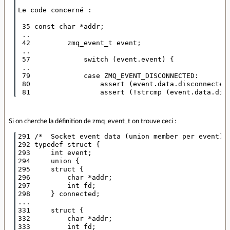
Le code concerné :

 35 const char *addr;

 ..

 42         zmq_event_t event;

 ..

 57             switch (event.event) {

 ..

 79             case ZMQ_EVENT_DISCONNECTED:

 80                 assert (event.data.disconnected.
Si on cherche la définition de zmq_event_t on trouve ceci :
291 /*  Socket event data (union member per event)  
292 typedef struct {

293     int event;

294     union {

295     struct {

296         char *addr;

297         int fd;

298     } connected;

...

331     struct {

332         char *addr;

333         int fd;
