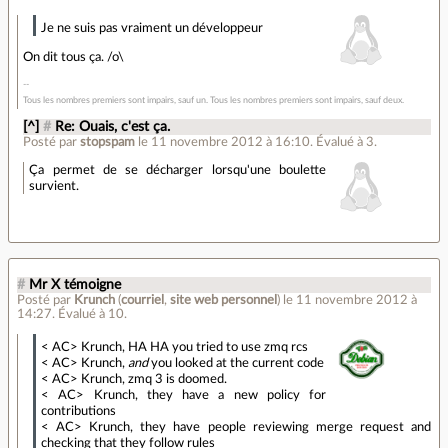
Je ne suis pas vraiment un développeur
On dit tous ça. /o\
Tous les nombres premiers sont impairs, sauf un. Tous les nombres premiers sont impairs, sauf deux.
[^]
#
Re: Ouais, c'est ça.
Posté par
stopspam
le 11 novembre 2012 à 16:10
.
Évalué à
3
.
Ça permet de se décharger lorsqu'une boulette
survient.
#
Mr X témoigne
Posté par
Krunch
(
courriel
,
site web personnel
)
le 11 novembre 2012 à
14:27
.
Évalué à
10
.
< AC> Krunch, HA HA you tried to use zmq rcs
< AC> Krunch,
and
you looked at the current code
< AC> Krunch, zmq 3 is doomed.
< AC> Krunch, they have a new policy for
contributions
< AC> Krunch, they have people reviewing merge request and
checking that they follow rules