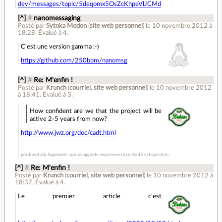
dev/messages/topic/5deqomx5OsZcKhpeVlJCMd
[^]
#
nanomessaging
Posté par
Sytoka Modon
(
site web personnel
)
le 10 novembre 2012 à
18:28
.
Évalué à
4
.
C'est une version gamma ;-)
https://github.com/250bpm/nanomsg
[^]
#
Re: M'enfin !
Posté par
Krunch
(
courriel
,
site web personnel
)
le 10 novembre 2012
à 18:41
.
Évalué à
3
.
How confident are we that the project will be
active 2-5 years from now?
http://www.jwz.org/doc/cadt.html
pertinent adj. Approprié : qui se rapporte exactement à ce dont il est question.
[^]
#
Re: M'enfin !
Posté par
Krunch
(
courriel
,
site web personnel
)
le 10 novembre 2012 à
18:37
.
Évalué à
4
.
Le premier article c'est