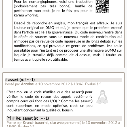
Pour les non-anglophones, voici une traduction
(probablement pas très bonne). Inutile de
pertinenter mon post, je ne le fais pas pour le
karma whoring.
Désolé de répondre en anglais, mon français est affreux. Je suis
l'auteur original de 0MQ et oui, je pense que le problème exposé
dans l'article est lié à la gouvernance. Du code nouveau rentre dans
le dépôt de sources sous un nouveau mode de contribution qui
n'impose pas de revue de code rigoureuse ni de longs débats sur les
modifications, ce qui provoque ce genre de problèmes. Ma seule
possibilité pour l'instant est de proposer une alternative à 0MQ sur
laquelle je travaille déjà comme dit ci-dessus, mais il faudra du
temps avant qu'elle soit utilisable.
#
assert (rc != -1)
Posté par
Antoine
le 10 novembre 2012 à 18:46
.
Évalué à
5
.
C'est moi ou le code n'utilise que des assert() pour
vérifier le code de retour des appels système (y
compris ceux qui font des I/O) ? Comme les assert()
sont supprimés en mode optimisé, c'est un peu
inquiétant concernant la qualité du bousin.
[^]
#
Re: assert (rc != -1)
Posté par
Krunch
(
courriel
,
site web personnel
)
le 10 novembre 2012 à
18:50
.
Évalué à
2
.