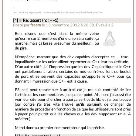
pertinent adj. Approprié : qui se rapporte exactement à ce dont il est question.
[^]
#
Re: assert (rc != -1)
Posté par
freem
le 13 novembre 2012 à 20:38
.
Évalué à
2
.
Ben, disons que c'est dans la même veine
qu'écrire sur 2 membres d'une union à la suite: ça
marche, mais ça laisse présumer du meilleur… ou
du pire.
N'empêche, marrant que des dev capables d'accepter ce … truc…
inqualifiable sur les union aillent reprocher au C++ leur bouletitude.
D'un autre côté, j'ai l'impression que les dev C qui critiquent le C++
ont partiellement raison, certains de nos confrères font du boulot
de porc et se servent des capacités qu'apporte le C++ pour ça,
donnant l'impression que C++ est la cause.
PS: ceci peut ressembler à un troll car je me suis contenté de lire
l'article et les commentaires, jusqu'a ce point. Ah, non, j'ai aussi été
voir leur site pour chercher à quoi ça sert cette lib, et j'ai pas trouvé
(par contre j'ai très vite trouvé qu'ils parlaient de changer de
manière de procéder en fonction de ce que les utilisateurs sont près
à payer pour plutôt que les choses que les dev supposent utile. A
méditer.)
Merci donc au premier commentateur qui l'a précisé.