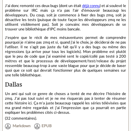
J'ai donc remonté ces deux bugs (dont un était
déjà connu
) et ai soulevé le
problème sur IRC mais ça n'a pas l'air d'émouvoir beaucoup les
développeurs. Du coup, soit je commence à fixer des bugs zmq, soit je
désactive les tests (puisque de toute façon les développeurs zmq ne les
utilisent visiblement pas). Soit je convainc mes développeurs de se
trouver une bibliothèque d'IPC moins bancale.
J'espère que le récit de mes mésaventures permet de comprendre
pourquoi je n'aime pas zmq et si, quand j'ai le choix, je déciderai de ne pas
l'utiliser. Il ne s'agit pas juste du fait qu'il y a des bugs ou même des
régressions (ça arrive pour tous les logiciels). Mon problème est plutôt
que le peu de code que j'ai examiné sent le copié/collé pas testé à 200
mètres et que le processus de développement/test/release du projet
ressemble beaucoup trop à une vaste blague pour que je décide de baser
quoi que ce soit qui devrait fonctionner plus de quelques semaines sur
une telle bibliothèque.
Dallas
Un ami qui suit ce genre de choses a tenté de me décrire l'histoire de
zmq. J'ai pas tout suivi et je ne me risquerais pas à tenter de résumer
cette histoire ici. Ça m'a juste beaucoup rappelé les séries télévisées que
ma grand mère regardais et j'ai l'impression que ça pourrait en partie
expliquer les problèmes cités ci-dessus.
(
32 commentaires
).
Markdown
EPUB