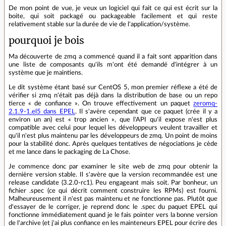
De mon point de vue, je veux un logiciel qui fait ce qui est écrit sur la
boite, qui soit packagé ou packageable facilement et qui reste
relativement stable sur la durée de vie de l'application/système.
pourquoi je bois
Ma découverte de zmq a commencé quand il a fait sont apparition dans
une liste de composants qu'ils m'ont été demandé d'intégrer à un
système que je maintiens.
Le dit système étant basé sur CentOS 5, mon premier réflexe a été de
vérifier si zmq n'était pas déjà dans la distribution de base ou un repo
tierce « de confiance ». On trouve effectivement un paquet
zeromq-
2.1.9-1.el5 dans EPEL
. Il s'avère cependant que ce paquet (crée il y a
environ un an) est « trop ancien », que l'API qu'il expose n'est plus
compatible avec celui pour lequel les développeurs veulent travailler et
qu'il n'est plus maintenu par les développeurs de zmq. Un point de moins
pour la stabilité donc. Après quelques tentatives de négociations je cède
et me lance dans le packaging de La Chose.
Je commence donc par examiner le site web de zmq pour obtenir la
dernière version stable. Il s'avère que la version recommandée est une
release candidate (3.2.0-rc1). Peu engageant mais soit. Par bonheur, un
fichier .spec (ce qui décrit comment construire les RPMs) est fourni.
Malheureusement il n'est pas maintenu et ne fonctionne pas. Plutôt que
d'essayer de le corriger, je reprend donc le .spec du paquet EPEL qui
fonctionne immédiatement quand je le fais pointer vers la bonne version
de l'archive (et j'ai plus confiance en les mainteneurs EPEL pour écrire des