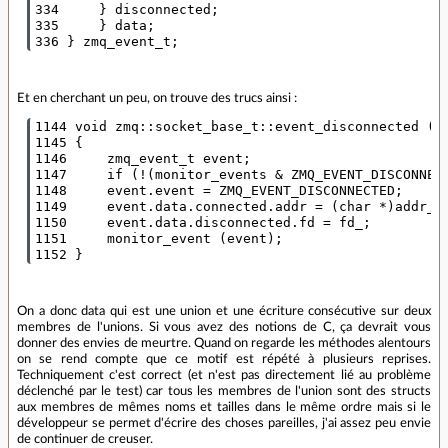
334     } disconnected;

335     } data;

Et en cherchant un peu, on trouve des trucs ainsi :
1144 void zmq::socket_base_t::event_disconnected (co
1145 {

1146     zmq_event_t event;

1147     if (!(monitor_events & ZMQ_EVENT_DISCONNECT
1148     event.event = ZMQ_EVENT_DISCONNECTED;

1149     event.data.connected.addr = (char *)addr_;

1150     event.data.disconnected.fd = fd_;

1151     monitor_event (event);

On a donc data qui est une union et une écriture consécutive sur deux
membres de l'unions. Si vous avez des notions de C, ça devrait vous
donner des envies de meurtre. Quand on regarde les méthodes alentours
on se rend compte que ce motif est répété à plusieurs reprises.
Techniquement c'est correct (et n'est pas directement lié au problème
déclenché par le test) car tous les membres de l'union sont des structs
aux membres de mêmes noms et tailles dans le même ordre mais si le
développeur se permet d'écrire des choses pareilles, j'ai assez peu envie
de continuer de creuser.