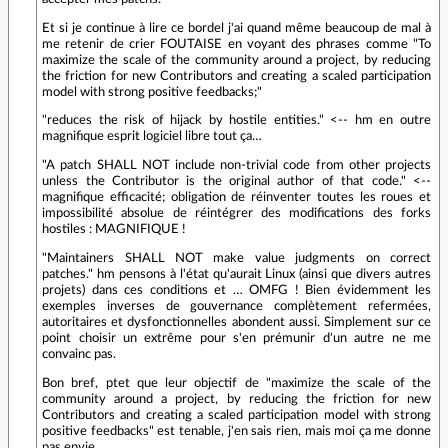
Et si je continue à lire ce bordel j'ai quand même beaucoup de mal à
me retenir de crier FOUTAISE en voyant des phrases comme "To
maximize the scale of the community around a project, by reducing
the friction for new Contributors and creating a scaled participation
model with strong positive feedbacks;"
"reduces the risk of hijack by hostile entities." <-- hm en outre
magnifique esprit logiciel libre tout ça…
"A patch SHALL NOT include non-trivial code from other projects
unless the Contributor is the original author of that code." <--
magnifique efficacité; obligation de réinventer toutes les roues et
impossibilité absolue de réintégrer des modifications des forks
hostiles : MAGNIFIQUE !
"Maintainers SHALL NOT make value judgments on correct
patches." hm pensons à l'état qu'aurait Linux (ainsi que divers autres
projets) dans ces conditions et … OMFG ! Bien évidemment les
exemples inverses de gouvernance complètement refermées,
autoritaires et dysfonctionnelles abondent aussi. Simplement sur ce
point choisir un extrême pour s'en prémunir d'un autre ne me
convainc pas.
Bon bref, ptet que leur objectif de "maximize the scale of the
community around a project, by reducing the friction for new
Contributors and creating a scaled participation model with strong
positive feedbacks" est tenable, j'en sais rien, mais moi ça me donne
pas envie.