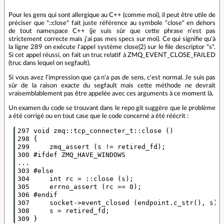
Pour les gens qui sont allergique au C++ (comme moi), il peut être utile de
préciser que "::close" fait juste référence au symbole "close" en dehors
de tout namespace C++ (je suis sûr que cette phrase n'est pas
strictement correcte mais j'ai pas mes specs sur moi). Ce qui signifie qu'à
la ligne 289 on exécute l'appel système close(2) sur le file descriptor "s".
Si cet appel réussi, on fait un truc relatif à ZMQ_EVENT_CLOSE_FAILED
(truc dans lequel on segfault).
Si vous avez l'impression que ça n'a pas de sens, c'est normal. Je suis pas
sûr de la raison exacte du segfault mais cette méthode ne devrait
vraisemblablement pas être appelée avec ces arguments à ce moment là.
Un examen du code se trouvant dans le repo git suggère que le problème
a été corrigé ou en tout case que le code concerné a été réécrit :
297 void zmq::tcp_connecter_t::close ()

298 {

299     zmq_assert (s != retired_fd);

300 #ifdef ZMQ_HAVE_WINDOWS

...

303 #else

304     int rc = ::close (s);

305     errno_assert (rc == 0);

306 #endif

307     socket->event_closed (endpoint.c_str(), s);

308     s = retired_fd;
