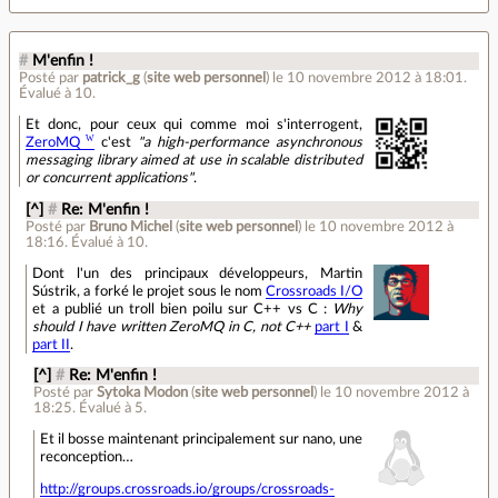
#
M'enfin !
Posté par
patrick_g
(
site web personnel
)
le 10 novembre 2012 à 18:01
.
Évalué à
10
.
Et donc, pour ceux qui comme moi s'interrogent,
ZeroMQ
c'est
"a high-performance asynchronous
messaging library aimed at use in scalable distributed
or concurrent applications"
.
[^]
#
Re: M'enfin !
Posté par
Bruno Michel
(
site web personnel
)
le 10 novembre 2012 à
18:16
.
Évalué à
10
.
Dont l'un des principaux développeurs, Martin
Sústrik, a forké le projet sous le nom
Crossroads I/O
et a publié un troll bien poilu sur C++ vs C :
Why
should I have written ZeroMQ in C, not C++
part I
&
part II
.
[^]
#
Re: M'enfin !
Posté par
Sytoka Modon
(
site web personnel
)
le 10 novembre 2012 à
18:25
.
Évalué à
5
.
Et il bosse maintenant principalement sur nano, une
reconception…
http://groups.crossroads.io/groups/crossroads-