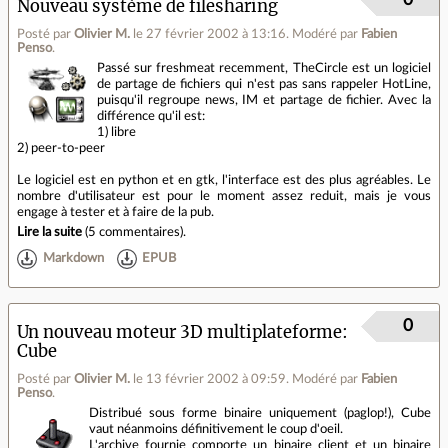
Nouveau système de filesharing
Posté par
Olivier M.
le 27 février 2002 à 13:16
.
Modéré par
Fabien
Penso
.
Passé sur freshmeat recemment, TheCircle est un logiciel
de partage de fichiers qui n'est pas sans rappeler HotLine,
puisqu'il regroupe news, IM et partage de fichier. Avec la
différence qu'il est:
1) libre
2) peer-to-peer
Le logiciel est en python et en gtk, l'interface est des plus agréables. Le
nombre d'utilisateur est pour le moment assez reduit, mais je vous
engage à tester et à faire de la pub.
Lire la suite
(
5 commentaires
).
Markdown
EPUB
0
Un nouveau moteur 3D multiplateforme:
Cube
Posté par
Olivier M.
le 13 février 2002 à 09:59
.
Modéré par
Fabien
Penso
.
Distribué sous forme binaire uniquement (paglop!), Cube
vaut néanmoins définitivement le coup d'oeil.
L'archive fournie comporte un binaire client et un binaire