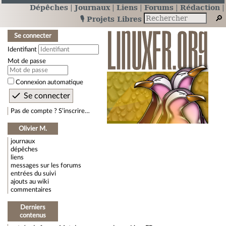
Dépêches
Journaux
Liens
Forums
Rédaction
🎙️ Projets Libres
Se connecter
Identifiant
Mot de passe
Connexion automatique
Pas de compte ? S’inscrire…
Olivier M.
journaux
dépêches
liens
messages sur les forums
entrées du suivi
ajouts au wiki
commentaires
Derniers
contenus