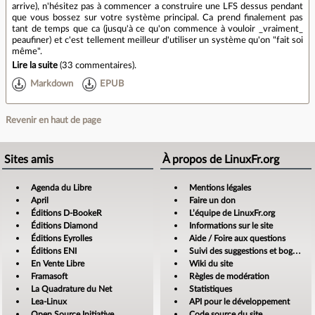
arrive), n'hésitez pas à commencer a construire une LFS dessus pendant
que vous bossez sur votre système principal. Ca prend finalement pas
tant de temps que ca (jusqu'à ce qu'on commence à vouloir _vraiment_
peaufiner) et c'est tellement meilleur d'utiliser un système qu'on "fait soi
même".
Lire la suite
(
33 commentaires
).
Markdown
EPUB
Revenir en haut de page
Sites amis
À propos de LinuxFr.org
Agenda du Libre
Mentions légales
April
Faire un don
Éditions D-BookeR
L’équipe de LinuxFr.org
Éditions Diamond
Informations sur le site
Éditions Eyrolles
Aide / Foire aux questions
Éditions ENI
Suivi des suggestions et bogues
En Vente Libre
Wiki du site
Framasoft
Règles de modération
La Quadrature du Net
Statistiques
Lea-Linux
API pour le développement
Open Source Initiative
Code source du site