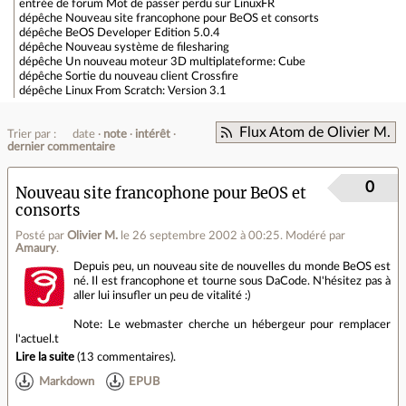
entrée de forum
Mot de passer perdu sur LinuxFR
dépêche
Nouveau site francophone pour BeOS et consorts
dépêche
BeOS Developer Edition 5.0.4
dépêche
Nouveau système de filesharing
dépêche
Un nouveau moteur 3D multiplateforme: Cube
dépêche
Sortie du nouveau client Crossfire
dépêche
Linux From Scratch: Version 3.1
Flux Atom de Olivier M.
Trier par :
date
note
intérêt
dernier commentaire
0
Nouveau site francophone pour BeOS et
consorts
Posté par
Olivier M.
le 26 septembre 2002 à 00:25
.
Modéré par
Amaury
.
Depuis peu, un nouveau site de nouvelles du monde BeOS est
né. Il est francophone et tourne sous DaCode. N'hésitez pas à
aller lui insufler un peu de vitalité :)
Note: Le webmaster cherche un hébergeur pour remplacer
l'actuel.t
Lire la suite
(
13 commentaires
).
Markdown
EPUB