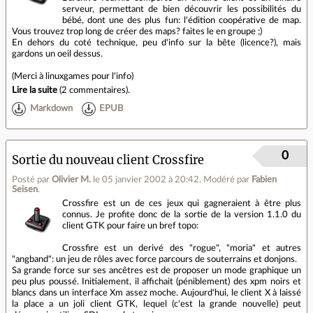
serveur, permettant de bien découvrir les possibilités du
bébé, dont une des plus fun: l'édition coopérative de map.
Vous trouvez trop long de créer des maps? faites le en groupe ;)
En dehors du coté technique, peu d'info sur la bête (licence?), mais
gardons un oeil dessus.
(Merci à linuxgames pour l'info)
Lire la suite
(
2 commentaires
).
Markdown
EPUB
0
Sortie du nouveau client Crossfire
Posté par
Olivier M.
le 05 janvier 2002 à 20:42
.
Modéré par
Fabien
Seisen
.
Crossfire est un de ces jeux qui gagneraient à être plus
connus. Je profite donc de la sortie de la version 1.1.0 du
client GTK pour faire un bref topo:
Crossfire est un derivé des "rogue", "moria" et autres
"angband": un jeu de rôles avec force parcours de souterrains et donjons.
Sa grande force sur ses ancêtres est de proposer un mode graphique un
peu plus poussé. Initialement, il affichait (péniblement) des xpm noirs et
blancs dans un interface Xm assez moche. Aujourd'hui, le client X à laissé
la place a un joli client GTK, lequel (c'est la grande nouvelle) peut