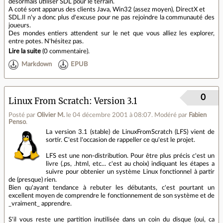
désormais utiliser SDL pour le terrain.
A coté sont apparus des clients Java, Win32 (assez moyen), DirectX et
SDL.Il n'y a donc plus d'excuse pour ne pas rejoindre la communauté des
joueurs.
Des mondes entiers attendent sur le net que vous alliez les explorer,
entre potes. N'hésitez pas.
Lire la suite
(
0 commentaire
).
Markdown
EPUB
0
Linux From Scratch: Version 3.1
Posté par
Olivier M.
le 04 décembre 2001 à 08:07
.
Modéré par
Fabien
Penso
.
La version 3.1 (stable) de LinuxFromScratch (LFS) vient de
sortir. C'est l'occasion de rappeller ce qu'est le projet.
LFS est une non-distribution. Pour être plus précis c'est un
livre (.ps, .html, etc... c'est au choix) indiquant les étapes a
suivre pour obtenier un système Linux fonctionnel à partir
de (presque) rien.
Bien qu'ayant tendance à rebuter les débutants, c'est pourtant un
excellent moyen de comprendre le fonctionnement de son système et de
_vraiment_ apprendre.
S'il vous reste une partition inutilisée dans un coin du disque (oui, ca