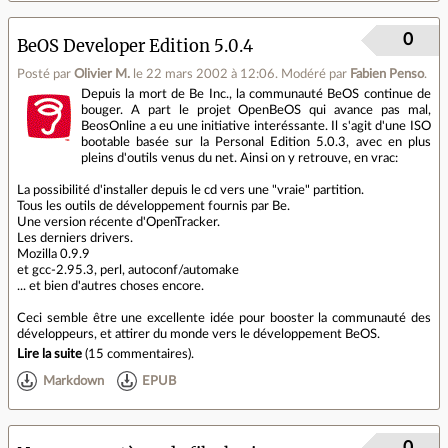
0
BeOS Developer Edition 5.0.4
Posté par
Olivier M.
le 22 mars 2002 à 12:06
.
Modéré par
Fabien Penso
.
Depuis la mort de Be Inc., la communauté BeOS continue de
bouger. A part le projet OpenBeOS qui avance pas mal,
BeosOnline a eu une initiative interéssante. Il s'agit d'une ISO
bootable basée sur la Personal Edition 5.0.3, avec en plus
pleins d'outils venus du net. Ainsi on y retrouve, en vrac:
La possibilité d'installer depuis le cd vers une "vraie" partition.
Tous les outils de développement fournis par Be.
Une version récente d'OpenTracker.
Les derniers drivers.
Mozilla 0.9.9
et gcc-2.95.3, perl, autoconf/automake
... et bien d'autres choses encore.
Ceci semble être une excellente idée pour booster la communauté des
développeurs, et attirer du monde vers le développement BeOS.
Lire la suite
(
15 commentaires
).
Markdown
EPUB
0