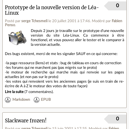
0
Prototype de la nouvelle version de Léa-
Linux
Posté par
serge Tchesmeli
le 20 juillet 2001 à 17:46
.
Modéré par
Fabien
Penso
.
Depuis 2 jours je travaille sur le prototype d'une nouvelle
version du site Léa-Linux. Ca commence à être
fonctionel, et vous pouvez aller le tester et le comparer à
la version actuelle.
Des bugs existent, merci de me les signaler SAUF en ce qui concerne:
-la page ressource (liens) et stats : bug de tableau en cours de correction
-les forums qui ne marchent pas (pas migrés sur le proto)
-le moteur de recherche qui marche mais qui renvoie sur les pages
actuelles (et non pas sur le proto)
-les votes qui renvoient vers les anciennes pages (je suis en train de re-
écrire de A à Z le moteur des votes de toute façon)
Lire la suite
(
7 commentaires
).
Markdown
EPUB
0
Slackware frozen!
Posté par
serge Tchesmeli
le 15 juin 2001 à 17:35
.
Modéré par
Fabien