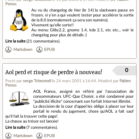
Penso
.
Au vu du changelog de hier (le 14) la slackware passe en
frozen, si y'en a qui veulent tester pour accélérer la sortie
de la 8.0 (normalement ça sera son numéro).
Vivement qu'elle sorte!!
Au menu: Glibc2.2, gnome 1.4, kde 2.1, etc etc... voir le
changelog pour plus de détails :)
Lire la suite
(
21 commentaires
).
Markdown
EPUB
0
Aol perd et risque de perdre à nouveau!
Posté par
serge Tchesmeli
le 24 mars 2001 à 16:44
.
Modéré par
Fabien
Penso
.
AOL France, assigné en référé par l'association de
consommateurs UFC-Que Choisir, a été condamné pour
"publicité illicite" concernant son forfait Internet illimité.
La descision de la cour d'appel les oblige à placer sur leur
portail le rendu du jugement, chose qu'AOL a fait sauf
qu'il fait la trouver cette page!
La chasse au trésor est lancée!
Lire la suite
(
7 commentaires
).
Markdown
EPUB