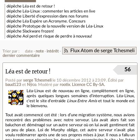
dépêche
Léa est de retour !
dépêche
Léa-Linux : commenter les articles en live
dépêche
Liberté d'expression dans nos forums
dépêche
Léa Espére un Acronyme. Concours
dépêche
Prototype de la nouvelle version de Léa-Linux
dépêche
Slackware frozen!
dépêche
Aol perd et risque de perdre à nouveau!
Flux Atom de serge Tchesmeli
Trier par :
date
note
intérêt
dernier commentaire
56
Léa est de retour !
Posté par
serge Tchesmeli
le 10 décembre 2012 à 23:09
.
Édité par
baud123
et
Nÿco
.
Modéré par
rootix
.
Licence CC By‑SA.
Léa-Linux est de nouveau en ligne, complétement en ligne,
après quelques longues semaines d’interruption. Léa-Linux,
c'est le site d'entraide
Linux Entre Amis
et tout le monde est
le bienvenu.
Tout avait commencé cet été : lors d’une migration système, nous avions
rencontré des problèmes avec notre serveur. Léa avait alors fait son
baluchon et déménagé sur un autre serveur où on lui avait gentiment fait
un peu de place. Loi de Murphy oblige, cet autre serveur n’avait plus
voulu redémarrer après une de ses propres mises à jour. Il nous a fallu un