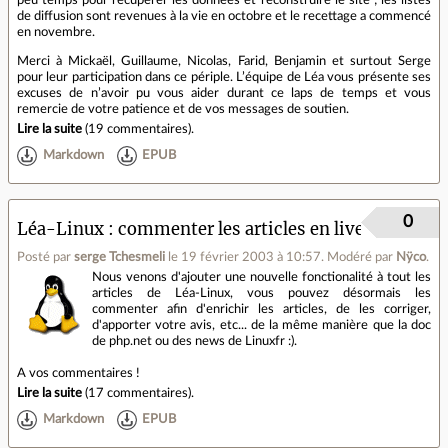
peu temps pour récupérer les données et reconstruire le site ; les listes
de diffusion sont revenues à la vie en octobre et le recettage a commencé
en novembre.
Merci à Mickaël, Guillaume, Nicolas, Farid, Benjamin et surtout Serge
pour leur participation dans ce périple. L’équipe de Léa vous présente ses
excuses de n’avoir pu vous aider durant ce laps de temps et vous
remercie de votre patience et de vos messages de soutien.
Lire la suite
(
19 commentaires
).
Markdown
EPUB
0
Léa-Linux : commenter les articles en live
Posté par
serge Tchesmeli
le 19 février 2003 à 10:57
.
Modéré par
Nÿco
.
Nous venons d'ajouter une nouvelle fonctionalité à tout les
articles de Léa-Linux, vous pouvez désormais les
commenter afin d'enrichir les articles, de les corriger,
d'apporter votre avis, etc... de la même manière que la doc
de php.net ou des news de Linuxfr :).
A vos commentaires !
Lire la suite
(
17 commentaires
).
Markdown
EPUB