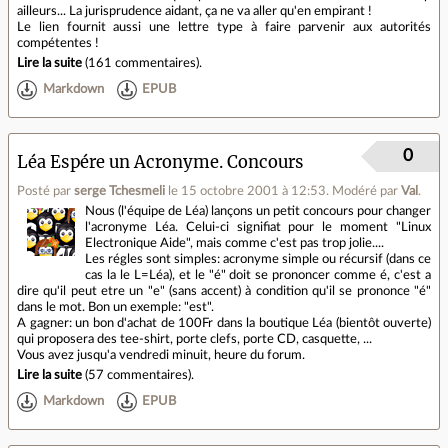
ailleurs... La jurisprudence aidant, ça ne va aller qu'en empirant !
Le lien fournit aussi une lettre type à faire parvenir aux autorités
compétentes !
Lire la suite
(
161 commentaires
).
Markdown
EPUB
0
Léa Espére un Acronyme. Concours
Posté par
serge Tchesmeli
le 15 octobre 2001 à 12:53
.
Modéré par
Val
.
Nous (l'équipe de Léa) lançons un petit concours pour changer
l'acronyme Léa. Celui-ci signifiat pour le moment "Linux
Electronique Aide", mais comme c'est pas trop jolie....
Les régles sont simples: acronyme simple ou récursif (dans ce
cas la le L=Léa), et le "é" doit se prononcer comme é, c'est a
dire qu'il peut etre un "e" (sans accent) à condition qu'il se prononce "é"
dans le mot. Bon un exemple: "est".
A gagner: un bon d'achat de 100Fr dans la boutique Léa (bientôt ouverte)
qui proposera des tee-shirt, porte clefs, porte CD, casquette, ...
Vous avez jusqu'a vendredi minuit, heure du forum.
Lire la suite
(
57 commentaires
).
Markdown
EPUB