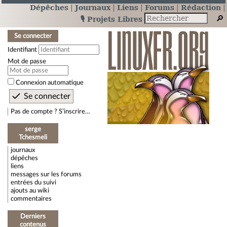
Dépêches
Journaux
Liens
Forums
Rédaction
🎙️ Projets Libres
Se connecter
Identifiant
Mot de passe
Connexion automatique
Pas de compte ? S’inscrire…
serge
Tchesmeli
journaux
dépêches
liens
messages sur les forums
entrées du suivi
ajouts au wiki
commentaires
Derniers
contenus