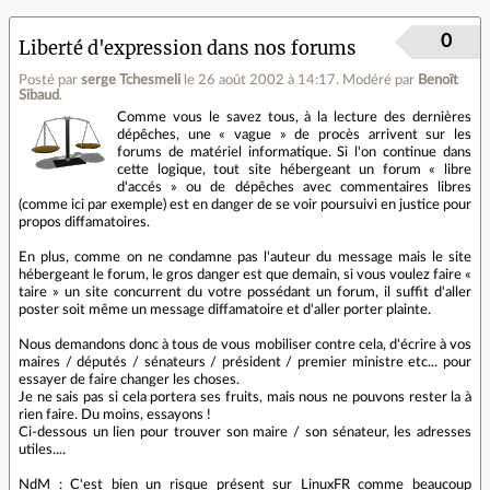
0
Liberté d'expression dans nos forums
Posté par
serge Tchesmeli
le 26 août 2002 à 14:17
.
Modéré par
Benoît
Sibaud
.
Comme vous le savez tous, à la lecture des dernières
dépêches, une « vague » de procès arrivent sur les
forums de matériel informatique. Si l'on continue dans
cette logique, tout site hébergeant un forum « libre
d'accés » ou de dépêches avec commentaires libres
(comme ici par exemple) est en danger de se voir poursuivi en justice pour
propos diffamatoires.
En plus, comme on ne condamne pas l'auteur du message mais le site
hébergeant le forum, le gros danger est que demain, si vous voulez faire «
taire » un site concurrent du votre possédant un forum, il suffit d'aller
poster soit même un message diffamatoire et d'aller porter plainte.
Nous demandons donc à tous de vous mobiliser contre cela, d'écrire à vos
maires / députés / sénateurs / président / premier ministre etc... pour
essayer de faire changer les choses.
Je ne sais pas si cela portera ses fruits, mais nous ne pouvons rester la à
rien faire. Du moins, essayons !
Ci-dessous un lien pour trouver son maire / son sénateur, les adresses
utiles....
NdM : C'est bien un risque présent sur LinuxFR comme beaucoup