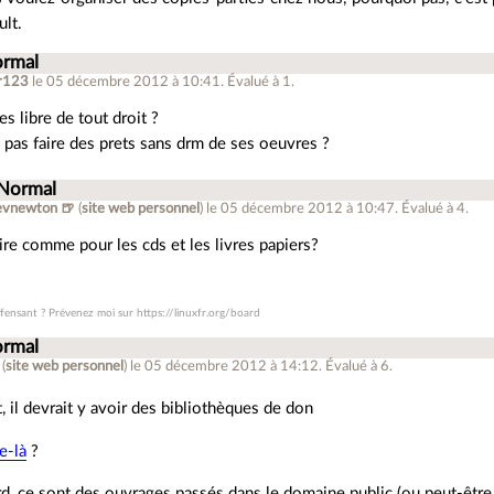
ult.
ormal
r123
le 05 décembre 2012 à 10:41
.
Évalué à
1
.
es libre de tout droit ?
 pas faire des prets sans drm de ses oeuvres ?
 Normal
evnewton 🍺
(
site web personnel
)
le 05 décembre 2012 à 10:47
.
Évalué à
4
.
ire comme pour les cds et les livres papiers?
ffensant ? Prévenez moi sur https://linuxfr.org/board
ormal
(
site web personnel
)
le 05 décembre 2012 à 14:12
.
Évalué à
6
.
it, il devrait y avoir des bibliothèques de don
le-là
?
d, ce sont des ouvrages passés dans le domaine public (ou peut-être l