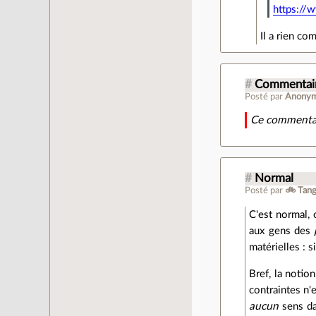
https:/
Il a rien co
#
Commentair
Posté par
Anony
Ce commentai
#
Normal
Posté par
🚲 Tang
C'est normal,
aux gens des
matérielles : s
Bref, la notio
contraintes n'
aucun
sens da