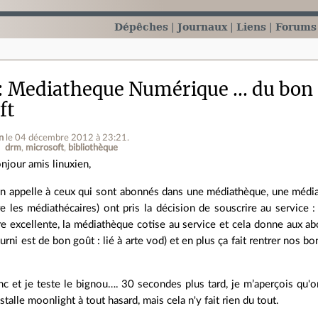
Dépêches
Journaux
Liens
Forums
Mediatheque Numérique ... du bon 
ft
n
le 04 décembre 2012 à 23:21
.
drm
microsoft
bibliothèque
njour amis linuxien,
en appelle à ceux qui sont abonnés dans une médiathèque, une média
re les médiathécaires) ont pris la décision de souscrire au service 
e excellente, la médiathèque cotise au service et cela donne aux ab
ourni est de bon goût : lié à arte vod) et en plus ça fait rentrer nos 
nc et je teste le bignou…. 30 secondes plus tard, je m’aperçois qu'
nstalle moonlight à tout hasard, mais cela n'y fait rien du tout.