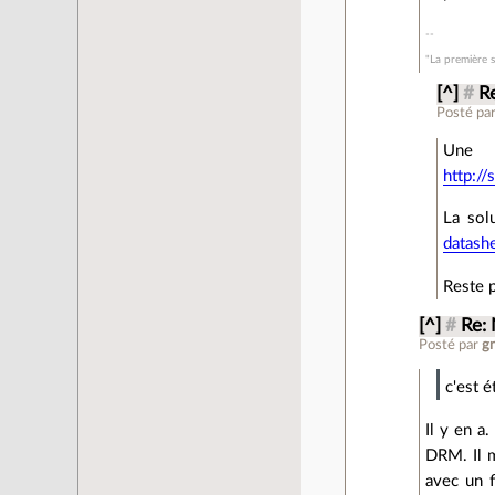
"La première s
[^]
#
R
Posté pa
Une 
http:/
La sol
datash
Reste p
[^]
#
Re:
Posté par
g
c'est 
Il y en a
DRM. Il m
avec un 