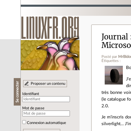
Journal
Microso
Posté par
MrBido
Étiquettes :
Bo
J'
Se connecter
Proposer un contenu
di
très bonne voir
Identifiant
(le catalogue f
2.0.
Mot de passe
Je m'inscris do
Connexion automatique
silverlight… J'i