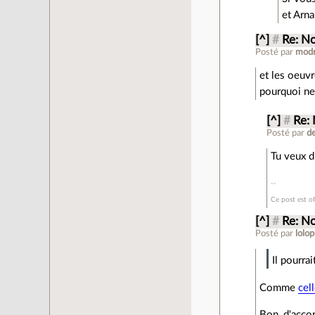
et Arna
[^]
#
Re: N
Posté par
mod
et les oeuvr
pourquoi ne
[^]
#
Re:
Posté par
d
Tu veux d
Ce post est o
[^]
#
Re: N
Posté par
lolop
Il pourra
Comme
cel
Bon, d'accor