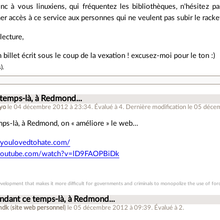
nc à vous linuxiens, qui fréquentez les bibliothèques, n'hésitez pa
 accès à ce service aux personnes qui ne veulent pas subir le racke
lecture,
'un billet écrit sous le coup de la vexation ! excusez-moi pour le ton :)
s
).
temps-là, à Redmond...
yo
le 04 décembre 2012 à 23:34
.
Évalué à
4
.
Dernière modification le 05 déce
mps-là, à Redmond, on « améliore » le web…
ryoulovedtohate.com/
youtube.com/watch?v=lD9FAOPBiDk
evelopment that makes it more difficult for governments and criminals to monopolize the use of for
ndant ce temps-là, à Redmond...
mdk
(
site web personnel
)
le 05 décembre 2012 à 09:39
.
Évalué à
2
.