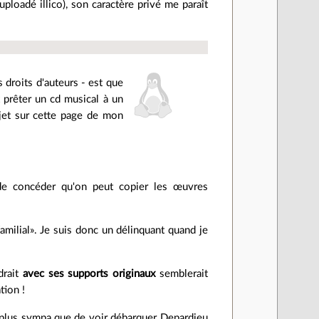
loadé illico), son caractère privé me paraît
 droits d'auteurs - est que
x prêter un cd musical à un
ujet sur cette page de mon
 de concéder qu'on peut copier les œuvres
familial». Je suis donc un délinquant quand je
drait
avec ses supports originaux
semblerait
tion !
t plus sympa que de voir débarquer Depardieu