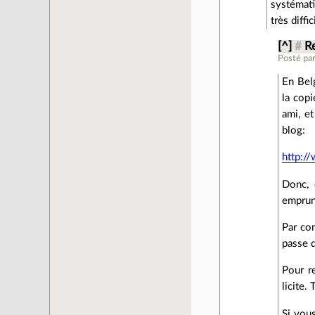
systémati
très diffi
[^]
#
R
Posté pa
En Belg
la copi
ami, et
blog:
http:/
Donc, 
emprun
Par con
passe 
Pour r
licite.
Si vou