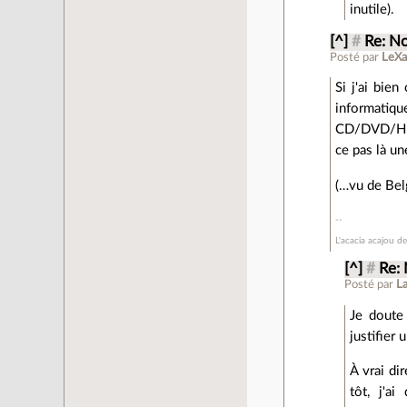
inutile).
[^]
#
Re: N
Posté par
LeX
Si j'ai bien
informatique
CD/DVD/HDD/
ce pas là un
(…vu de Belg
L'acacia acajou de
[^]
#
Re:
Posté par
L
Je doute 
justifier 
À vrai dir
tôt, j'a