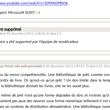
/www.youtube.com/watch?v=lD9FAOPBiDk
mpris! Microsoft SUX!!! :-)
e supprimé
me
le 05 décembre 2012 à 08:46
.
Évalué à
2
.
re a été supprimé par l’équipe de modération.
uy Ortolo
(
site web personnel
)
le 05 décembre 2012 à 09:01
.
Évalué à
10
.
Dern
 ou du moins compréhensible. Une bibliothèque de prêt, comme son 
prêts
de livre. Or qu'est-ce qu'un prêt ? Un don limité dans le tem
i la bibliothèque donnait les livres, elle ne les aurait plus.
n même de prêt n'est qu'une forme dégradée du don, et n'existe qu'à 
existent pas pour des œuvres sous forme numérique tellement il est alor
ns un système de distribution dématérialisé. Une bibliothèque num