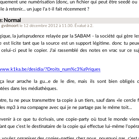
quement une numérisation (donc, un fichier qui peut être seedé ou up
cile à retenir… un juge l'a t-il fait récemment ?
e: Normal
r
gvdmoort
le 12 décembre 2012 à 11:30
.
Évalué à
2
.
ique, la jurisprudence relayée par la SABAM - la société qui gère les
e est licite tant que la source est un support légitime. donc tu peu
 celui-ci peut le copier. J'ai rassemblé des notes en vrac sur ce s
/www.k1ka.be/desidia/?Droits_num%c3%a9riques
ça leur arrache la gu…e de le dire, mais ils sont bien obligés
tées dans les médiathèques.
tre, tu ne peux transmettre ta copie à un tiers, sauf dans «le cercle 
des mp3 à ma compagne avec qui je ne partage pas le même toit…
evenir à ce que tu écrivais, une copie-party où tout le monde vien
 Tant que c'est le destinataire de la copie qui effectue lui-même l'opéra
s voulez organiser des copies-parties chez nous, pourquoi pas, c'es