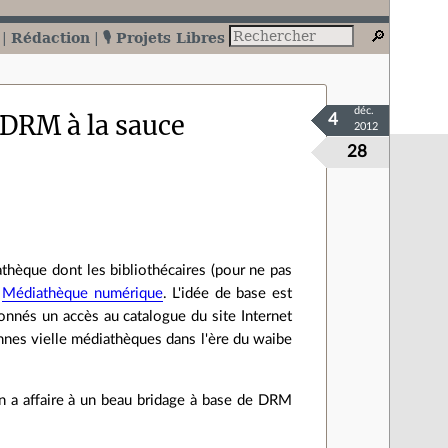
Rédaction
🎙️ Projets Libres
déc.
DRM à la sauce
4
2012
28
thèque dont les bibliothécaires (pour ne pas
:
Médiathèque numérique
. L'idée de base est
onnés un accès au catalogue du site Internet
bonnes vielle médiathèques dans l'ère du waibe
on a affaire à un beau bridage à base de DRM