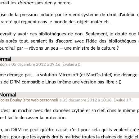
urrait les
donner
sans rien y perdre.
se de la pression induite par le vieux système de droit d'auteur, 
 rareté qui règnent dans le monde des objets matériels.
l devrait y avoir des bibliothèques de don. Seulement, je doute que 
is après tout, seraient-ils d'accord avec l'idée des bibliothèques 
urd'hui par — rêvons un peu — une ministre de la culture ?
ormal
idon
le 05 décembre 2012 à 09:16
.
Évalué à
0
.
e dérange pas.. la solution Microsoft (et MacOs Intel) me dérange
pas de DRM compatible Linux (même une version pas libre :-()
 Normal
colas Boulay
(
site web personnel
)
le 05 décembre 2012 à 10:08
.
Évalué à
7
.
'est un machin avec des données crytpé et sa clef, dans le même p
 est facile de casser la protection.
n, un DRM ne peut qu'être cassé, c'est pour cela qu'ils veulent cré
 bios, pour que les ayants droits maitrise toutes la chaines de logiciel