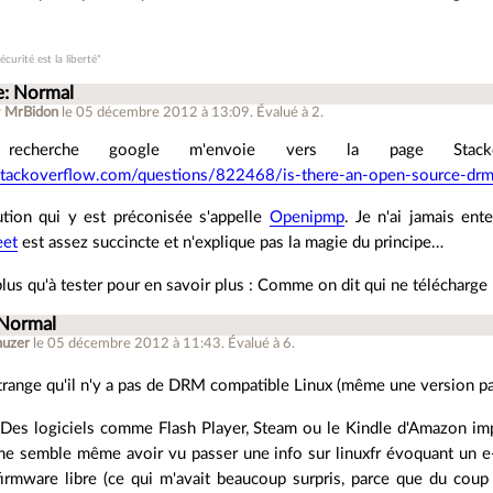
écurité est la liberté"
e: Normal
r
MrBidon
le 05 décembre 2012 à 13:09
.
Évalué à
2
.
recherche google m'envoie vers la page Stacko
/stackoverflow.com/questions/822468/is-there-an-open-source-drm
ution qui y est préconisée s'appelle
Openipmp
. Je n'ai jamais ent
eet
est assez succincte et n'explique pas la magie du principe…
lus qu'à tester pour en savoir plus : Comme on dit qui ne télécharge ri
 Normal
nuzer
le 05 décembre 2012 à 11:43
.
Évalué à
6
.
étrange qu'il n'y a pas de DRM compatible Linux (même une version pas 
. Des logiciels comme Flash Player, Steam ou le Kindle d'Amazon 
e semble même avoir vu passer une info sur linuxfr évoquant un e
firmware libre (ce qui m'avait beaucoup surpris, parce que du c