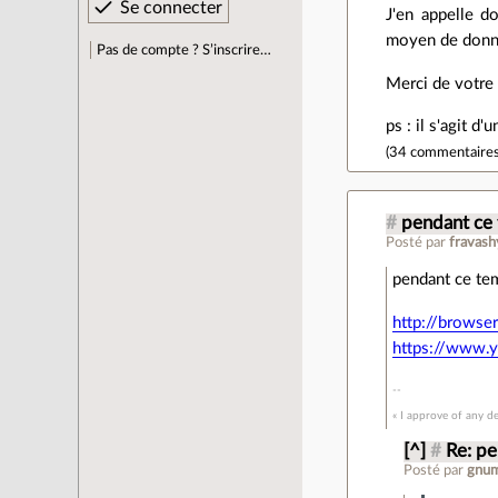
J'en appelle do
moyen de donner
Pas de compte ? S’inscrire…
Merci de votre 
ps : il s'agit d
(
34 commentaire
#
pendant ce 
Posté par
fravash
pendant ce te
http://browse
https://www.
« I approve of any d
[^]
#
Re: pe
Posté par
gnu