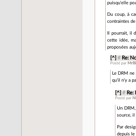
puisqu'elle po
Du coup, à cau
contraintes de
Il pourrait, i
cette idée, ma
proposées aujo
[^]
#
Re: N
Posté par
MrB
Le DRM ne m
qu'il n'y a 
[^]
#
Re:
Posté par
Ni
Un DRM, c
source, il
Par desig
depuis le