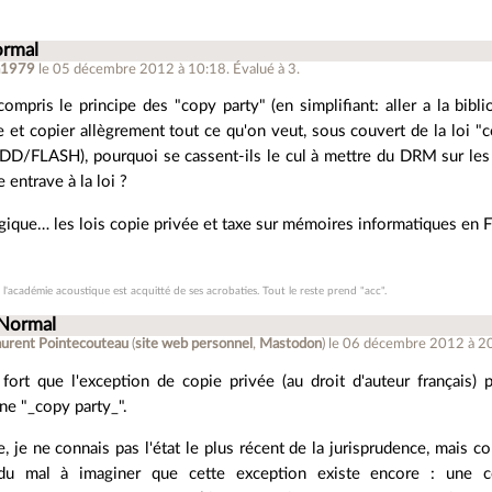
ormal
a1979
le 05 décembre 2012 à 10:18
.
Évalué à
3
.
 compris le principe des "copy party" (en simplifiant: aller a la bib
 et copier allègrement tout ce qu'on veut, sous couvert de la loi "c
FLASH), pourquoi se cassent-ils le cul à mettre du DRM sur les 
e entrave à la loi ?
ique… les lois copie privée et taxe sur mémoires informatiques en Fr
 l'académie acoustique est acquitté de ses acrobaties. Tout le reste prend "acc".
 Normal
aurent Pointecouteau
(
site web personnel
,
Mastodon
)
le 06 décembre 2012 à 2
fort que l'exception de copie privée (au droit d'auteur français)
une "_copy party_".
e, je ne connais pas l'état le plus récent de la jurisprudence, mais co
i du mal à imaginer que cette exception existe encore : une c