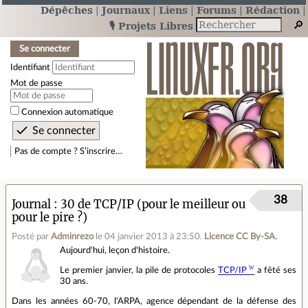
Dépêches
Journaux
Liens
Forums
Rédaction
🎙️ Projets Libres
Se connecter
Identifiant
Mot de passe
Connexion automatique
Pas de compte ? S’inscrire…
38
Journal
30 de TCP/IP (pour le meilleur ou
pour le pire ?)
Posté par
Adminrezo
le 04 janvier 2013 à 23:50
.
Licence CC By‑SA.
Aujourd'hui, leçon d'histoire.
Le premier janvier, la pile de protocoles
TCP/IP
a fêté ses
30 ans.
Dans les années 60-70, l'ARPA, agence dépendant de la défense des