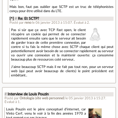
Mais bon, faut pas oublier que SCTP est un truc de téléphonistes
conçu pour être utilisé dans du LTE.
[^]
#
Re: Et SCTP?
Posté par
reno
le 06 janvier 2013 à 15:07
.
Évalué à
2
.
Pas si sûr que ça: avec TCP Fast open, le client
récupère un cookie qui permet de se connecter
rapidement ensuite sans que le serveur ait besoin
de garder trace de cette première connexion, par
contre si tu fais la même chose avec SCTP chaque client qui peut
potentiellement avoir besoin de se connecter rapidement au serveur
va ouvrir une connexion et la maintenir ouverte: ça consomme
beaucoup plus de ressources coté serveur..
J'aime beaucoup SCTP mais il ne fait pas tout non, pour un serveur
web (qui peut avoir beaucoup de clients) le point précédent est
embêtant..
#
Interview de Louis Pouzin
Posté par
Ontologia
(
site web personnel
)
le 05 janvier 2013 à 15:27
.
Évalué à
1
.
Louis Pouzin est le père conceptuel d'internet, car
Vinto Cerf, venu le voir à la fin des années 1970 a
tout pompé sur ses travaux.