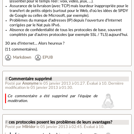
(essentiel pour le temps réel : voix, vidéo, jeux, …).
Assurance de la livraison (avec TCP) mais lourdeur inappropriée pour le
transfert de petits objets (surtout pour le Web, d'où les idées de SPDY
de Google ou celles de Microsoft, par exemple).
Problèmes du manque d'adresses (IP) depuis l'ouverture d'Internet
corrigées par le Nat puis IPv6.
Absence de confidentialité de tous les protocoles de base, souvent
complétés par d'autres protocoles (par exemple SSL / TLS) aujourd'hui.
30 ans d'Internet… Alors heureux ?
(
11 commentaires
).
Markdown
EPUB
#
Commentaire supprimé
Posté par
Anonyme
le 05 janvier 2013 à 01:27
.
Évalué à
10
.
Dernière
modification le 05 janvier 2013 à 01:30.
Ce commentaire a été supprimé par l’équipe de
modération.
#
ces protocoles posent les problèmes de leurs avantages?
Posté par
Milridor
le 05 janvier 2013 à 02:45
.
Évalué à
10
.