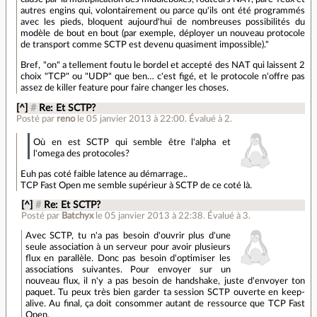
autres engins qui, volontairement ou parce qu'ils ont été programmés
avec les pieds, bloquent aujourd'hui de nombreuses possibilités du
modèle de bout en bout (par exemple, déployer un nouveau protocole
de transport comme SCTP est devenu quasiment impossible)."
Bref, "on" a tellement foutu le bordel et accepté des NAT qui laissent 2
choix "TCP" ou "UDP" que ben… c'est figé, et le protocole n'offre pas
assez de killer feature pour faire changer les choses.
[^]
#
Re: Et SCTP?
Posté par
reno
le 05 janvier 2013 à 22:00
.
Évalué à
2
.
Où en est SCTP qui semble être l'alpha et
l'omega des protocoles?
Euh pas coté faible latence au démarrage..
TCP Fast Open me semble supérieur à SCTP de ce coté là.
[^]
#
Re: Et SCTP?
Posté par
Batchyx
le 05 janvier 2013 à 22:38
.
Évalué à
3
.
Avec SCTP, tu n'a pas besoin d'ouvrir plus d'une
seule association à un serveur pour avoir plusieurs
flux en parallèle. Donc pas besoin d'optimiser les
associations suivantes. Pour envoyer sur un
nouveau flux, il n'y a pas besoin de handshake, juste d'envoyer ton
paquet. Tu peux très bien garder ta session SCTP ouverte en keep-
alive. Au final, ça doit consommer autant de ressource que TCP Fast
Open.