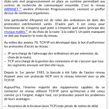
états-unis met progressivement en place un système permettant aux
centres de recherche de communiquer ensemble. C'est le réseau
ARPANET
ancêtre d'Internet. Progressivement, viennent se greffer
dessus de nombreux organismes.
Une particularité d'Arpanet est de relier des ordinateurs (et donc des
protocoles) extrêmement variés. D'autre part, il est conçu pour
fonctionner de n'importe quel point à n'importe quel autre (principe des
réseaux maillés
et du choix de la route "à la volée"). Un point manquant
ne doit pas impacter le reste du réseau.
Au milieu des années 70, TCP/IP est développé dans le but d'uniformiser
les protocoles d'accès au réseau :
IP sera chargé de l'adressage des ordinateurs (et par extension, du
choix de la route).
TCP sera chargé de la gestion des connexions et de s'assurer que tous
les segments envoyés ont bien été reçus.
Depuis le 1er janvier 1983, la bascule a été faite de l'ancien réseau
Arpanet avec son protocole NCP vers le réseau Internet avec sa pile
TCP/IP.
Aujourd'hui, l'énorme majorité des équipements capables de se
connecter en réseau utilisent TCP/IP parce qu'Internet a été conçu
comme ça à l'origine, malgré tout, ces protocoles posent les problèmes
de leurs avantages :
Assurance de la livraison (avec TCP) mais jamais de notion de délai