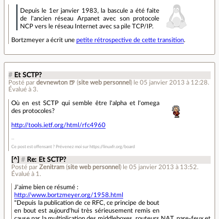
Depuis le 1er janvier 1983, la bascule a été faite
de l'ancien réseau Arpanet avec son protocole
NCP vers le réseau Internet avec sa pile TCP/IP.
Bortzmeyer a écrit une
petite rétrospective de cette transition
.
#
Et SCTP?
Posté par
devnewton 🍺
(
site web personnel
)
le 05 janvier 2013 à 12:28
.
Évalué à
3
.
Où en est SCTP qui semble être l'alpha et l'omega
des protocoles?
http://tools.ietf.org/html/rfc4960
Ce post est offensant ? Prévenez moi sur https://linuxfr.org/board
[^]
#
Re: Et SCTP?
Posté par
Zenitram
(
site web personnel
)
le 05 janvier 2013 à 13:52
.
Évalué à
1
.
J'aime bien ce résumé :
http://www.bortzmeyer.org/1958.html
"Depuis la publication de ce RFC, ce principe de bout
en bout est aujourd'hui très sérieusement remis en
cause par la multiplication des middleboxes, routeurs NAT, pare-feux et