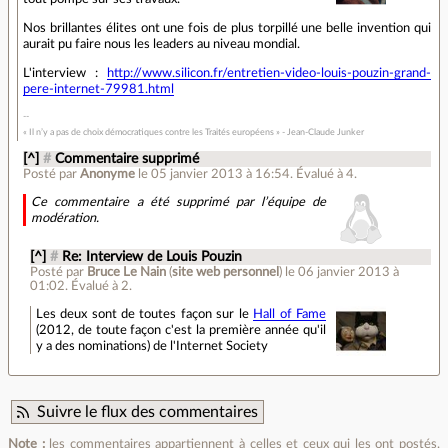
Nos brillantes élites ont une fois de plus torpillé une belle invention qui
aurait pu faire nous les leaders au niveau mondial.
L'interview :
http://www.silicon.fr/entretien-video-louis-pouzin-grand-
pere-internet-79981.html
« Il n’y a pas de choix démocratiques contre les Traités européens » - Jean-Claude Junker
[^]
#
Commentaire supprimé
Posté par
Anonyme
le 05 janvier 2013 à 16:54
.
Évalué à
4
.
Ce commentaire a été supprimé par l’équipe de
modération.
[^]
#
Re: Interview de Louis Pouzin
Posté par
Bruce Le Nain
(
site web personnel
)
le 06 janvier 2013 à
01:02
.
Évalué à
2
.
Les deux sont de toutes façon sur le
Hall of Fame
(2012, de toute façon c'est la première année qu'il
y a des nominations) de l'Internet Society
Suivre le flux des commentaires
Note :
les commentaires appartiennent à celles et ceux qui les ont postés.