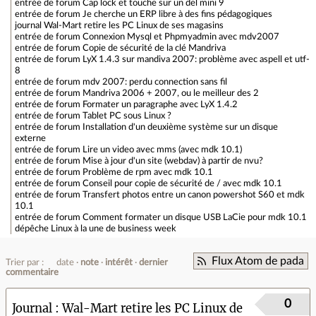
entrée de forum
Cap lock et touche sur un del mini 9
entrée de forum
Je cherche un ERP libre à des fins pédagogiques
journal
Wal-Mart retire les PC Linux de ses magasins
entrée de forum
Connexion Mysql et Phpmyadmin avec mdv2007
entrée de forum
Copie de sécurité de la clé Mandriva
entrée de forum
LyX 1.4.3 sur mandiva 2007: problème avec aspell et utf-
8
entrée de forum
mdv 2007: perdu connection sans fil
entrée de forum
Mandriva 2006 + 2007, ou le meilleur des 2
entrée de forum
Formater un paragraphe avec LyX 1.4.2
entrée de forum
Tablet PC sous Linux ?
entrée de forum
Installation d'un deuxième système sur un disque
externe
entrée de forum
Lire un video avec mms (avec mdk 10.1)
entrée de forum
Mise à jour d'un site (webdav) à partir de nvu?
entrée de forum
Problème de rpm avec mdk 10.1
entrée de forum
Conseil pour copie de sécurité de / avec mdk 10.1
entrée de forum
Transfert photos entre un canon powershot S60 et mdk
10.1
entrée de forum
Comment formater un disque USB LaCie pour mdk 10.1
dépêche
Linux à la une de business week
Flux Atom de pada
Trier par :
date
note
intérêt
dernier
commentaire
0
Journal
Wal-Mart retire les PC Linux de