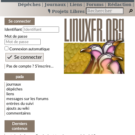
Dépêches
Journaux
Liens
Forums
Rédaction
🎙️ Projets Libres
Se connecter
Identifiant
Mot de passe
Connexion automatique
Pas de compte ? S’inscrire…
pada
journaux
dépêches
liens
messages sur les forums
entrées du suivi
ajouts au wiki
commentaires
Derniers
contenus