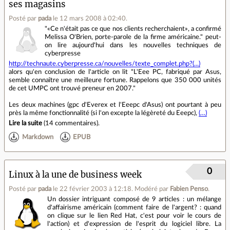
ses magasins
Posté par
pada
le 12 mars 2008 à 02:40
.
"«Ce n'était pas ce que nos clients recherchaient», a confirmé
Melissa O'Brien, porte-parole de la firme américaine." peut-
on lire aujourd'hui dans les nouvelles techniques de
cyberpresse
http://technaute.cyberpresse.ca/nouvelles/texte_complet.php?(...)
alors qu'en conclusion de l'article on lit "L'Eee PC, fabriqué par Asus,
semble connaître une meilleure fortune. Rappelons que 350 000 unités
de cet UMPC ont trouvé preneur en 2007."
Les deux machines (gpc d'Everex et l'Eeepc d'Asus) ont pourtant à peu
près la même fonctionnalité (si l'on excepte la légèreté du Eeepc),
(…)
Lire la suite
(
14 commentaires
).
Markdown
EPUB
0
Linux à la une de business week
Posté par
pada
le 22 février 2003 à 12:18
.
Modéré par
Fabien Penso
.
Un dossier intriguant composé de 9 articles : un mélange
d'affairisme américain (comment faire de l'argent? : quand
on clique sur le lien Red Hat, c'est pour voir le cours de
l'action) et d'expression de l'esprit du logiciel libre. La