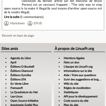
conclusion du dernier article (un bel inteview de Bruce
Perens) est un raccourci frappant : "The only way to stop
open source is to make it illegal (le seul moyen d'arrêter open source est
de le rendre illégal).
Lire la suite
(
5 commentaires
).
Markdown
EPUB
Revenir en haut de page
Sites amis
À propos de LinuxFr.org
Agenda du Libre
Mentions légales
April
Faire un don
Éditions D-BookeR
L’équipe de LinuxFr.org
Éditions Diamond
Informations sur le site
Éditions Eyrolles
Aide / Foire aux questions
Éditions ENI
Suivi des suggestions et bogues
En Vente Libre
Wiki du site
Framasoft
Règles de modération
La Quadrature du Net
Statistiques
Lea-Linux
API pour le développement
Open Source Initiative
Code source du site
Imprimerie Grafik Plus
Plan du site