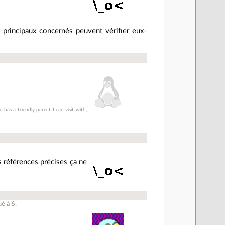
 principaux concernés peuvent vérifier eux-
 has a friendly parrot I can visit with,
s références précises ça ne
ué à
6
.