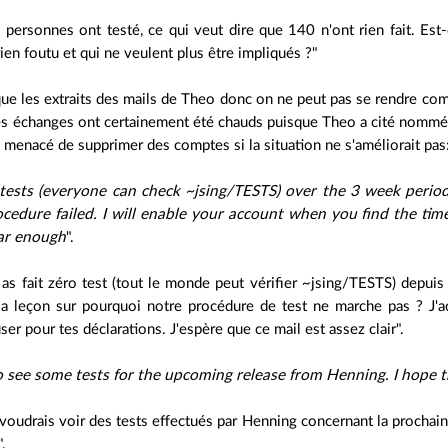
 personnes ont testé, ce qui veut dire que 140 n'ont rien fait. Est
rien foutu et qui ne veulent plus être impliqués ?"
ue les extraits des mails de Theo donc on ne peut pas se rendre com
s échanges ont certainement été chauds puisque Theo a cité nommé
t menacé de supprimer des comptes si la situation ne s'améliorait pas
tests (everyone can check ~jsing/TESTS) over the 3 week perio
ocedure failed. I will enable your account when you find the tim
ear enough
".
 as fait zéro test (tout le monde peut vérifier ~jsing/TESTS) depui
la leçon sur pourquoi notre procédure de test ne marche pas ? J'a
ser pour tes déclarations. J'espère que ce mail est assez clair".
to see some tests for the upcoming release from Henning. I hope 
 voudrais voir des tests effectués par Henning concernant la procha
".