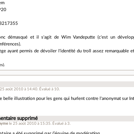
gem
920
78217355
donc démasqué et il s'agit de Wim Vandeputte (c'est un dévelo
férences).
ège ayant permis de dévoiler l'identité du troll assez remarquable et
es
).
 25 août 2010 à 14:40
.
Évalué à
10
.
ne belle illustration pour les gens qui hurlent contre l'anonymat sur In
ntaire supprimé
nyme
le 25 août 2010 à 15:35
.
Évalué à
3
.
aire a été supprimé par l’équipe de modération.