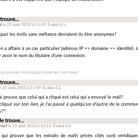
 trouve...
t
le 25 août 2010 à 15:39
.
Évalué à
5
.
quoi les trolls sans méfiance devraient-ils être anonymes?
n a affaire à un cas particulier (adresse IP => domaine => identité), d
 avoir le nom du titulaire d'une connexion.
 PLACEHOLDER. YOU SHOULD NEVER SEE THIS STRING.
 trouve...
le 25 août 2010 à 15:49
.
Évalué à
2
.
i prouve que celui qui a cliqué est celui qui a envoyé le mail?
 cliqué sur ton lien, je l'ai passé à quelqu'un d'autre de la commu
i?"
Je trouve...
niarf
le 25 août 2010 à 16:16
.
Évalué à
4
.
 qui prouve que les extraits de mails privés cités sont véridique