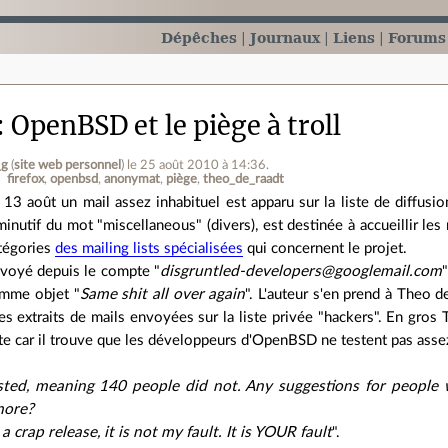
Dépêches
Journaux
Liens
Forums
OpenBSD et le piège à troll
_g
(
site web personnel
)
le 25 août 2010 à 14:36
.
firefox
openbsd
anonymat
piège
theo_de_raadt
 13 août un mail assez inhabituel est apparu sur la liste de diffu
minutif du mot "miscellaneous" (divers), est destinée à accueillir le
tégories
des mailing lists spécialisées
qui concernent le projet.
voyé depuis le compte "
disgruntled-developers@googlemail.com
omme objet "
Same shit all over again
". L'auteur s'en prend à Theo d
 extraits de mails envoyées sur la liste privée "hackers". En gros 
e car il trouve que les développeurs d'OpenBSD ne testent pas assez
sted, meaning 140 people did not. Any suggestions for people
more?
crap release, it is not my fault. It is YOUR fault
".