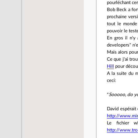
pourléchant cer
Bob Beck a for
prochaine vers
tout le monde 
pouvoir le test
En gros il n'y
developers" n'es
Mais alors pour
Ce que j'ai tro
Hill
pour découv
A la suite du 
ceci:
"
Sooooo, do yo
David espérait q
http://www.mi
Le fichier w
http://www.tro