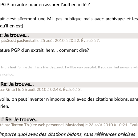
 PGP ou autre pour en assurer l'authenticité ?
ait c'est sûrement une ML pas publique mais avec archivage et les
u'il en est)
: Je trouve...
r
pasScott pasForstall
le 25 août 2010 à 20:52
.
Évalué à
7
.
ature PGP d'un extrait, hem... comment dire?
 find a host for me that has a friendly parrot, I will be very very glad. If you can find someone who
e nice too.
Re: Je trouve...
 par
Gniarf
le 26 août 2010 à 02:48
.
Évalué à
3
.
voila. on peut inventer n'importe quoi avec des citations bidons, san
rien.
#
Re: Je trouve...
té par
Tonton Th
(
site web personnel
,
Mastodon
)
le 26 août 2010 à 10:21
.
Éval
importe quoi avec des citations bidons, sans références précises