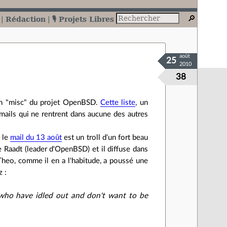
Rédaction
🎙️ Projets Libres
août
25
2010
38
sion "misc" du projet OpenBSD.
Cette liste
, un
s mails qui ne rentrent dans aucune des autres
" le
mail du 13 août
est un troll d'un fort beau
e Raadt (leader d'OpenBSD) et il diffuse dans
Theo, comme il en a l'habitude, a poussé une
 :
 who have idled out and don't want to be