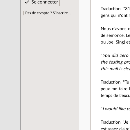
Traduction: "31
Pas de compte ? S’inscrire…
gens qui n'ont 
Nous n'avons q
de semonce. Le
ou Joel Sing) e
"
You did zero 
the testing pr
this mail is cl
Traduction: "Tu
peux me faire 
temps de t'excu
"
I would like 
Traduction: "Je
est assez claire