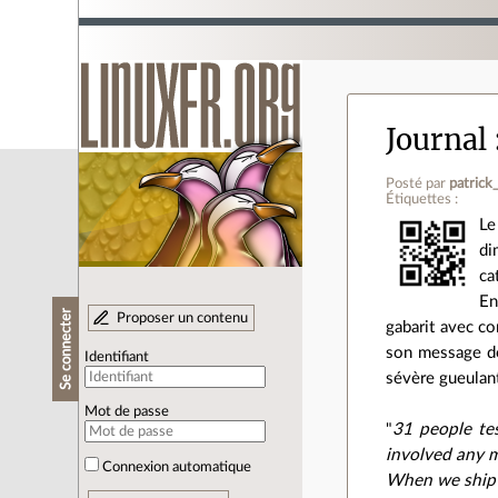
Journal
Posté par
patrick
Étiquettes :
Le
di
ca
En
Se connecter
Proposer un contenu
gabarit avec c
son message des
Identifiant
sévère gueulant
Mot de passe
"
31 people te
involved any 
Connexion automatique
When we ship a 