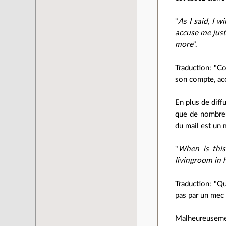
"
As I said, I 
accuse me jus
more
".
Traduction: "Co
son compte, ac
En plus de diff
que de nombreux
du mail est un 
"
When is this
livingroom in 
Traduction: "Qu
pas par un mec 
Malheureusement