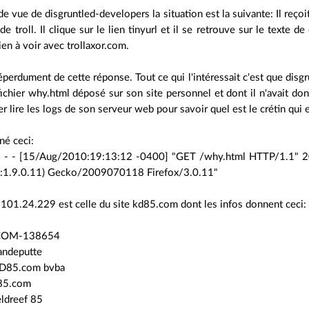
e vue de disgruntled-developers la situation est la suivante: Il reçoit
de troll. Il clique sur le lien tinyurl et il se retrouve sur le texte d
rien à voir avec trollaxor.com.
éperdument de cette réponse. Tout ce qui l'intéressait c'est que disgru
ichier why.html déposé sur son site personnel et dont il n'avait donn
ller lire les logs de son serveur web pour savoir quel est le crétin qu
né ceci:
 - - [15/Aug/2010:19:13:12 -0400] "GET /why.html HTTP/1.1" 2
v:1.9.0.11) Gecko/2009070118 Firefox/3.0.11"
.101.24.229 est celle du site kd85.com dont les infos donnent ceci:
 CCOM-138654
andeputte
 KD85.com bvba
d85.com
eldreef 85