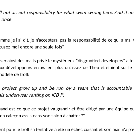
will not accept responsibility for what went wrong here. And if a
t once
mme je l'ai dit, je n'accepterai pas la responsabilité de ce qui a mal
cusez moi encore une seule fois".
user ainsi des mails privé le mystérieux "disgruntled-developers" a t
 développeurs en avaient plus qu'assez de Theo et étaient sur le po
modèle de troll:
 project grow up and be run by a team that is accountable (v
his underwear ranting on ICB ?
".
and est-ce que ce projet va grandir et être dirigé par une équipe qui
en caleçon assis dans son salon à chatter ?"
 pour le troll sa tentative a été un échec cuisant et son mail n'a pa