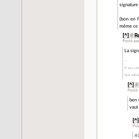
signature
(bon en f
même ce q
[^]
#
Re
Posté pa
La sign
If you can
that will b
[^]
#
Posté
ben 
vaut 
[^]
Pos
n'