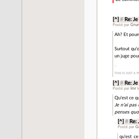
[^]
#
Re: Je
Posté par
Grun
Ah? Et pour
Surtout qu'o
un juge pour
THIS IS JUST A
[^]
#
Re: Je
Posté par
imr
Qu'est ce qu
Je n'ai pas
penses quo
[^]
#
Re: 
Posté par
G
qu'est ce