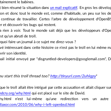
tainement le babines.
t bien résumé la situation dans
un mail explicatif
. En gros les dévelo
ion et donc tout le monde est, comme d'habitude, un peu sur les d
continue de travailler. Certes l'arbre de développement d'OpenB
er et découvrir les bugs qui restent.
 a rien à voir. Tout le monde sait
déjà
que les développeurs d'Open
t qu'un abruti de troll.
quoi faire un journal à ce sujet me direz-vous ?
uvé intéressant dans cette histoire ce n'est pas le troll en lui même m
rir son identité.
mail initial envoyé par "disgruntled-developers@googlemail.com", 
u start this troll thread too?
http://tinyurl.com/2uhlqpy
"
ue le troll allait être intrigué par cette accusation et allait cliquer sur
ndcry.org/why.html
qui est placé sur le site de David.
hy.html n'est lui-même qu'une redirection vers un autre
llaxor.com/2010/06/why-i-left-openbsd.html