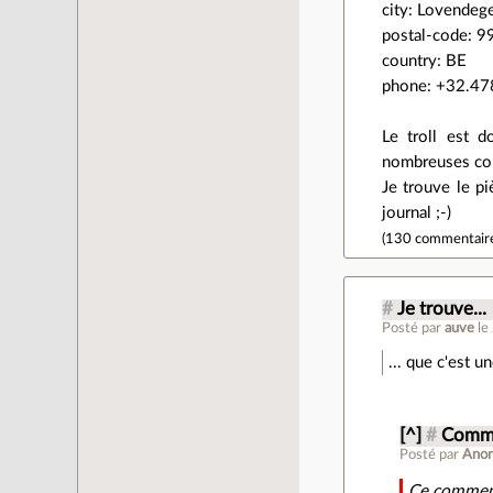
city: Lovende
postal-code: 9
country: BE
phone: +32.4
Le troll est 
nombreuses con
Je trouve le pi
journal ;-)
(
130 commentair
#
Je trouve...
Posté par
auve
le
... que c'est u
[^]
#
Comme
Posté par
Ano
Ce comment