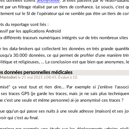
 les données soient
anonymisée
. Si elles passent par le heath-datah
nt par un filtrage réalisé par un tiers de confiance. Le soucis, c'est 
tement sur le SI de l'opérateur qui ne semble pas être un tiers de con
ts du reportage sont liés :
assif par les applications Android
ux différents traceurs numériques intégrés sur de très nombreux site
 les data-brokers qui collectent les données en très grande quanti
 jusqu'a 30.000 données, ce qui permet de profiler d'une manière très
litique et religieuses, … La conclusion est que bien que anonymes, l
es données personnelles médicales
Mastodon
)
le 21 mai 2021 à 08:45
.
Évalué à
10
.
isé" ça veut tout et rien dire… Par exemple si j'enlève l'assoc
ses traces GPS (je garde les traces, mais je ne sais plus techniquem
que c'est une seule et même personne) ai-je anonymisé ces traces ?
e qqu'un qui passe ses nuits à une seule adresse (maison) et ses jou
voir qui c'est au final.