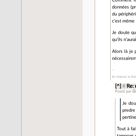
Comment im
données (pr
du périphéri
c'est même 
Je doute que
qu'ils n'aur
Alors là je
nécessairem
En théorie, la théo
[^]
#
Re:
Posté par
G
Je dou
predre
pertine
Tout à fa
tampons s