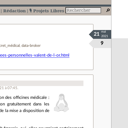
Rédaction
🎙️ Projets Libres
mai
21
2021
9
cret_médical
data-broker
es-personnelles-valent-de-l-or.html
21 à 07:45.
on des officines médicale :
on gratuitement dans les
e la mise a disposition de