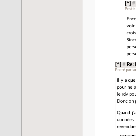
[^]
#
Posté
Enco
voir
croi
Sinc
pers
pers
[^]
#
Re: 
Posté par
la
Il y a qu
pour ne p
le rdv po
Donc on p
Quand j'a
données 
revendues