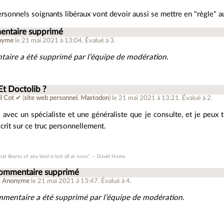
personnels soignants libéraux vont devoir aussi se mettre en "règle"
ntaire supprimé
nyme
le 21 mai 2021 à 13:04
.
Évalué à
3
.
aire a été supprimé par l’équipe de modération.
Et Doctolib ?
il Cot ✔
(
site web personnel
,
Mastodon
)
le 21 mai 2021 à 13:21
.
Évalué à
2
.
as avec un spécialiste et une généraliste que je consulte, et je peux 
scrit sur ce truc personnellement.
that liberty of any kind is lost all at once.” ― David Hume
ommentaire supprimé
r
Anonyme
le 21 mai 2021 à 13:47
.
Évalué à
4
.
mentaire a été supprimé par l’équipe de modération.