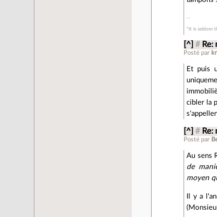
“It is seldom 
[^]
#
Re:
Posté par
k
Et puis u
uniqueme
immobili
cibler la
s'appellen
[^]
#
Re:
Posté par
B
Au sens
de maniè
moyen que
Il y a l'
(Monsieur