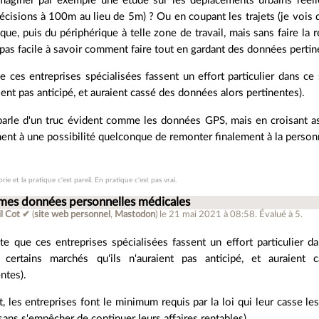
aginer par exemple une étude sur les déplacements urbains réell
écisions à 100m au lieu de 5m) ? Ou en coupant les trajets (je vois 
que, puis du périphérique à telle zone de travail, mais sans faire la r
pas facile à savoir comment faire tout en gardant des données pertin
 ces entreprises spécialisées fassent un effort particulier dans ce 
aient pas anticipé, et auraient cassé des données alors pertinentes).
 parle d'un truc évident comme les données GPS, mais en croisant a
ent à une possibilité quelconque de remonter finalement à la person
rie et la pratique c'est pareil. En pratique c'est pas vrai.
 mes données personnelles médicales
il Cot ✔
(
site web personnel
,
Mastodon
)
le 21 mai 2021 à 08:58
.
Évalué à
5
.
te que ces entreprises spécialisées fassent un effort particulier da
 certains marchés qu'ils n'auraient pas anticipé, et auraient
ntes).
it, les entreprises font le minimum requis par la loi qui leur casse 
ans s'empêcher de continuer leurs affaires rentables)