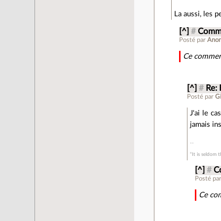
La aussi, les 
[^]
#
Comme
Posté par
Ano
Ce comment
[^]
#
Re: 
Posté par
G
J'ai le c
jamais in
“It is seldom 
[^]
#
C
Posté pa
Ce com