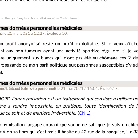
that liberty of any kind is lost all at once.” ― David Hume
 mes données personnelles médicales
na
le 21 mai 2021 à 12:27
.
Évalué à
10
.
n profil anonymisé reste un profil exploitable. Si je veux affic
nt aux non fumeurs ayant une activité sportive régulière, si je
ère uniquement aux blancs qui n'ont pas été au chômage ces 2 der
 propagande de mon parti politique aux personnes susceptibles d'y ad
t.
 mes données personnelles médicales
enoît Sibaud
(
site web personnel
)
le 21 mai 2021 à 15:04
.
Évalué à
7
.
 RGPD
L’anonymisation est un traitement qui consiste à utiliser 
re à rendre impossible, en pratique, toute identification de
 ce soit et de manière irréversible.
(
CNIL
)
anonymisation langage courant (personne ne sait que je suis un chien
 X on sait pas qui c'est mais il habite au 42 rue de la banquise, il a 3