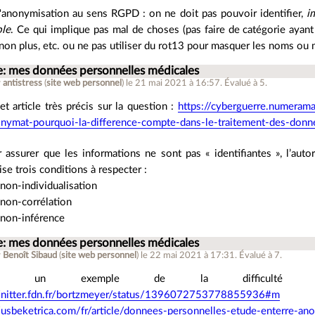
 l'anonymisation au sens RGPD : on ne doit pas pouvoir identifier,
i
ble
. Ce qui implique pas mal de choses (pas faire de catégorie ayant
non plus, etc. ou ne pas utiliser du rot13 pour masquer les noms ou
e: mes données personnelles médicales
r
antistress
(
site web personnel
)
le 21 mai 2021 à 16:57
.
Évalué à
5
.
cet article très précis sur la question :
https://cyberguerre.numera
nymat-pourquoi-la-difference-compte-dans-le-traitement-des-donn
 assurer que les informations ne sont pas « identifiantes », l’auto
ise trois conditions à respecter :
 non-individualisation
 non-corrélation
 non-inférence
e: mes données personnelles médicales
r
Benoît Sibaud
(
site web personnel
)
le 22 mai 2021 à 17:31
.
Évalué à
7
.
ore un exemple de la difficulté de l
//nitter.fdn.fr/bortzmeyer/status/1396072753778855936#m
//usbeketrica.com/fr/article/donnees-personnelles-etude-enterre-an