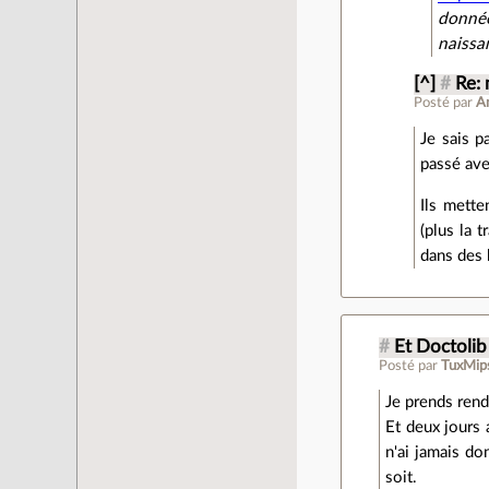
donnée
naissa
[^]
#
Re:
Posté par
A
Je sais p
passé ave
Ils mette
(plus la 
dans des
#
Et Doctolib
Posté par
TuxMip
Je prends rend
Et deux jours 
n'ai jamais d
soit.