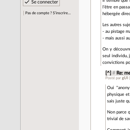
Il semble que
l'être en passa
Pas de compte ? S’inscrire…
hébergée direc
Les autres suje
- au pistage m
- mais aussi a
On y découvre
seul individu,
convictions po
[^]
#
Re: m
Posté par
gUI
(
Oui "anonym
physique et 
sais juste 
Non parce qu
trivial de sa