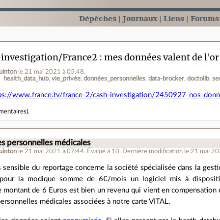
Dépêches
Journaux
Liens
Forums
investigation/France2 : mes données valent de l'or
uinton
le 21 mai 2021 à 05:48
.
health_data_hub
vie_privée
données_personnelles
data-brocker
doctolib
se
ps://www.france.tv/france-2/cash-investigation/2450927-nos-donne
mentaires
).
s personnelles médicales
uinton
le 21 mai 2021 à 07:44
.
Évalué à
10
.
Dernière modification le 21 mai 20
us sensible du reportage concerne la société spécialisée dans la gesti
 pour la modique somme de 6€/mois un logiciel mis à dispositi
e montant de 6 Euros est bien un revenu qui vient en compensation d
ersonnelles médicales associées à notre carte VITAL.