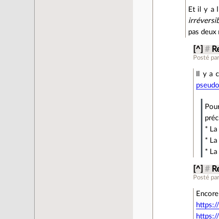
Et il y a
irréversi
pas deux 
[^]
#
R
Posté pa
Il y a 
pseudo
Pour
préc
* La
* La
* La
[^]
#
R
Posté pa
Enc
https:
https: