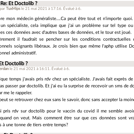
Re: Et Doctolib ?
 par
TuxMips
le 21 mai 2021 à 17:16
.
Évalué à
6
.
re mon médecin généraliste….Ca peut être tout et n'importe quoi. 
 un spécialiste, cela implique que j'ai un problème sur tel type ou
ses ces données avec d'autres bases de données, et le tour est joué.
èrement il faudrait se pencher sur les conditions contractuelles
onnels soignants libéraux. Je crois bien que même l'aphp utilise Doc
onnel administratif.
Et Doctolib ?
erdan
le 21 mai 2021 à 16:11
.
Évalué à
6
.
elque temps j'avais pris rdv chez un spécialiste. J'avais fait exprès 
as passer par doctolib. Et j'ai eu la surprise de recevoir un sms de 
ur me le rappeler.
eut se retrouver chez eux sans le savoir, donc sans accepter la moin
i pris rdv sur doctolib pour le vaccin du covid il me semble avo
quand on veut. Mais comment être sur que ces données sont vrai
 à une tonne de tiers entre temps?