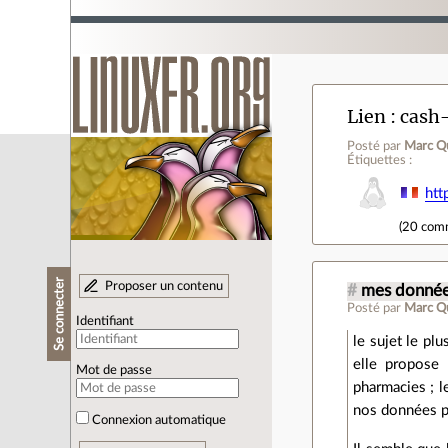
Lien
cash-
Posté par
Marc Q
Étiquettes :
htt
(
20 com
Se connecter
Proposer un contenu
#
mes donnée
Posté par
Marc Q
Identifiant
le sujet le pl
elle propose
Mot de passe
pharmacies ; l
nos données p
Connexion automatique