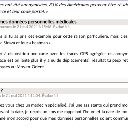
s ont été anonymisées, 83% des Américains peuvent être ré-ident
nce et leur code postal.
»
 mes données personnelles médicales
nonyme
le 21 mai 2021 à 15:48
.
Évalué à
6
.
as si tu as pris cet exemple pour cette raison particulière, mais c’es
c Strava et leur « heatmap ».
nt à disposition une carte avec les traces GPS agrégées et anonymi
trace est brillante plus il y a eu de déplacements), résultat tu peux r
 bases au Moyen-Orient.
 ?
s
le 21 mai 2021 à 12:04
.
Évalué à
5
.
ez vous chez un médecin spécialisé. J'ai une assistante qui prend m
avant la date, je reçois un sms me rappelant l'heure et la date de m
onné mon accord pour que mes données personnelles soient communiq