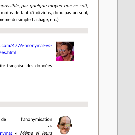
mpossible
,
par quelque moyen que ce soit
,
 moins de tant d'individus, donc pas un seul,
 même du simple hachage, etc.)
ma.com/4776-anonymat-vs-
ees.html
rité française des données
'anonymisation
->
onymat
«
Même si leurs