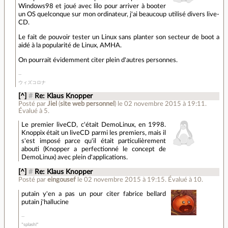
Windows98 et joué avec lilo pour arriver à booter
un OS quelconque sur mon ordinateur, j'ai beaucoup utilisé divers live-
CD.
Le fait de pouvoir tester un Linux sans planter son secteur de boot a
aidé à la popularité de Linux, AMHA.
On pourrait évidemment citer plein d'autres personnes.
ウィズコロナ
[^]
#
Re: Klaus Knopper
Posté par
Jiel
(
site web personnel
)
le 02 novembre 2015 à 19:11
.
Évalué à
5
.
Le premier liveCD, c'était DemoLinux, en 1998.
Knoppix était un liveCD parmi les premiers, mais il
s'est imposé parce qu'il était particulièrement
abouti (Knopper a perfectionné le concept de
DemoLinux) avec plein d'applications.
[^]
#
Re: Klaus Knopper
Posté par
eingousef
le 02 novembre 2015 à 19:15
.
Évalué à
10
.
putain y'en a pas un pour citer fabrice bellard
putain j'hallucine
*splash!*