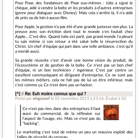
Pour Pixar, des fondateurs de Pixar eux-mêmes : Jobs a signé le
chèque, aidé à vendre la boîte et les produits à d'autres entreprises
(genre pour dialoguer avec Disney). Mais cela s'arrête là, il n'a aidé
de près ou de loin à aucun film.
Pour Apple, la gestion n'a pas été d'une grande justesse non plus. La
preuve avec son éviction dont tout le monde s'en foutait chez
Apple… C'est dire. Quand Jobs est parti, pas grand monde l'a pleuré
tu sais même si son retour a été salué telle la résurrection du
Christ. Un chef d'équipe qui part dans une telle ambiance, c'est qu'il
a merdé aussi.
Sa grande réussite c'est d'avoir une bonne vision du produit, de
l'écosystème et de gestion de la boîte. Ce n'est pas un bon chef
d'équipe, ni un bon technicien / ingénieur. C'est par contre un
excellent communiquant et dirigeant d'entreprise. Ce ne sont pas
les mêmes métiers, cela ne fait pas de lui un être inférieur, mais
c'est comme ça. Ce n'est donc pas un hacker.
[^]
#
Re: Euh moins connus que qui ?
Posté par
eingousef
le 02 novembre 2015 à 23:16
.
Évalué à
10
.
Ce n'est pas rien, dans des entreprises il faut
aussi du commercial, de la réflexion sur
l'aspect de l'usage, etc. Mais ce n'est pas du
"hacking".
Le marketing c'est tout de même un peu un massive exploit des
failles de sécurité du cerveau.