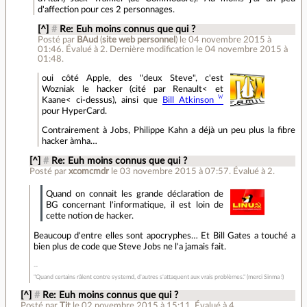
d'affection pour ces 2 personnages.
[^]
#
Re: Euh moins connus que qui ?
Posté par
BAud
(
site web personnel
)
le 04 novembre 2015 à
01:46
.
Évalué à
2
.
Dernière modification le 04 novembre 2015 à
01:48.
oui côté Apple, des "deux Steve", c'est
Wozniak le hacker (cité par Renault< et
Kaane< ci-dessus), ainsi que
Bill Atkinson
pour HyperCard.
Contrairement à Jobs, Philippe Kahn a déjà un peu plus la fibre
hacker àmha…
[^]
#
Re: Euh moins connus que qui ?
Posté par
xcomcmdr
le 03 novembre 2015 à 07:57
.
Évalué à
2
.
Quand on connait les grande déclaration de
BG concernant l'informatique, il est loin de
cette notion de hacker.
Beaucoup d'entre elles sont apocryphes… Et Bill Gates a touché a
bien plus de code que Steve Jobs ne l'a jamais fait.
"Quand certains râlent contre systemd, d'autres s'attaquent aux vrais problèmes." (merci Sinma !)
[^]
#
Re: Euh moins connus que qui ?
Posté par
Tit
le 02 novembre 2015 à 15:11
.
Évalué à
4
.