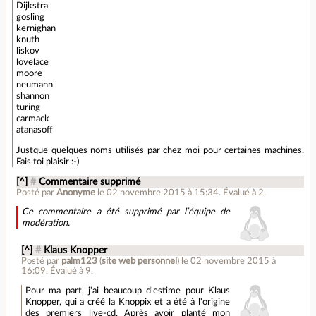
Dijkstra
gosling
kernighan
knuth
liskov
lovelace
moore
neumann
shannon
turing
carmack
atanasoff
Justque quelques noms utilisés par chez moi pour certaines machines.
Fais toi plaisir :-)
[^]
#
Commentaire supprimé
Posté par
Anonyme
le 02 novembre 2015 à 15:34
.
Évalué à
2
.
Ce commentaire a été supprimé par l’équipe de
modération.
[^]
#
Klaus Knopper
Posté par
palm123
(
site web personnel
)
le 02 novembre 2015 à
16:09
.
Évalué à
9
.
Pour ma part, j'ai beaucoup d'estime pour Klaus
Knopper, qui a créé la Knoppix et a été à l'origine
des premiers live-cd. Après avoir planté mon