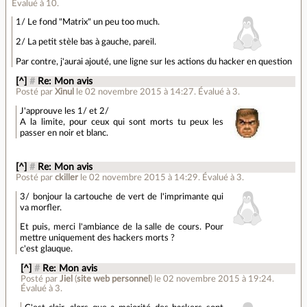
Évalué à
10
.
1/ Le fond "Matrix" un peu too much.
2/ La petit stèle bas à gauche, pareil.
Par contre, j'aurai ajouté, une ligne sur les actions du hacker en question
[^]
#
Re: Mon avis
Posté par
Xinul
le 02 novembre 2015 à 14:27
.
Évalué à
3
.
J'approuve les 1/ et 2/
A la limite, pour ceux qui sont morts tu peux les
passer en noir et blanc.
[^]
#
Re: Mon avis
Posté par
ckiller
le 02 novembre 2015 à 14:29
.
Évalué à
3
.
3/ bonjour la cartouche de vert de l'imprimante qui
va morfler.
Et puis, merci l'ambiance de la salle de cours. Pour
mettre uniquement des hackers morts ?
c'est glauque.
[^]
#
Re: Mon avis
Posté par
Jiel
(
site web personnel
)
le 02 novembre 2015 à 19:24
.
Évalué à
3
.