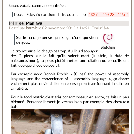
Sinon, voici la commande utilisée :
head /dev/urandom 
|
 hexdump -e 
'32/1 "%02X ""\n"" 
[^]
#
Re: Mon avis
Posté par
barmic
le 02 novembre 2015 à 14:51
.
Évalué à
4
.
Sur le fond, je pense qu'il s'agit d'une question
de goût.
Je trouve aussi le design pas top. Au lieu d'appuyer
des 2 pieds sur le fait qu'ils soient mort (la stèle, la date de
naissance/mort), tu peux plutôt mettre une citation ou ce qu'ils ont
fait, quelque chose de positif.
Par exemple avec Dennis Ritchie « [C has] the power of assembly
language and the convenience of … assembly language. », ça donne
vachement plus envie d'aller en cours qu'en transformant la salle en
cimetière.
Pour le fond matrix, c'est très consommateur en encre, ça fait un peu
bidonné. Personnellement je verrais bien par exemple des ciseaux à
bois :