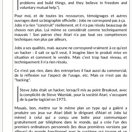
problems and build things, and they believe in freedom and
voluntary mutual help.").
Pour moi, et de toutes les ressources, témoignages et autres
ouvrages dont sa biographie officielle : Jobs ne correspond pas à ça.
Jobs n'a rien "construit" réellement, et il n'a pas résolu beaucoup de
choses non plus. Lui même se considérait comme techniquement
mauvais ! Son patron chez Atari n'a pas loué ses compétences
techniques non plus par ailleurs.
Jobs a ses qualités, mais aucune ne correspond vraiment à ce qu'est
un hacker : il sait ce qu'il veut, il imagine bien le produit mise en
situation et comment le vendre. Mais c'est trop haut niveau, et
techniquement il n'a rien résolu.
Ce n'est pas rien, dans des entreprises il faut aussi du commercial,
de la réflexion sur l'aspect de l'usage, etc. Mais ce n'est pas du
"hacking".
Steve Jobs était un hacker, lorsqu'il mis au point Breakout, avec
la complicité de Steve Wozniak, pour la société Atari, s'occupant
de la partie logiciel en 1975.
Mouais, bon, mettre sur le même plan un type qui a galéré a
produire ses jeux sur Atari (dixit le dirigeant d'Atari et Jobs lui
même) à celui qui a conçu une boîte pour communiquer
gratuitement par téléphone dans le monde, qui a crée l'un des
premiers ordinateurs personnels (les deux premières versions par
ailleurs) du monde fonctionnel avec le système qui tourne et ce