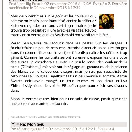
Posté par
Big Pete
le 02 novembre 2015 à 17:39
.
Évalué à
2
.
Dernière
modification le 02 novembre 2015 à 17:39.
Mes deux centimes sur le goût et les couleurs qui,
comme on le sais, sont immunisé contre la critique :
Si tu veux garder un fond vert façon matrix, je le
trouve trop pétant et il jure avec les visages. Revoit
matrix et tu verras que les Wachowski ont verdi tout le film.
Perso j'essayerais de l'adoucir dans les pastel. Sur les visages, il
faudrait faire un peu de retouche, histoire d'adoucir un peu les rouges
(sans forcément tirer sur le vert) et faire disparaitre les défauts trop
gênant. Comme les portraits seront surement exposé les uns a coté
des autres, je chercherais a unifié un peu le rendu des couleur de la
peau. (D'instinct, j'irais voir sur le réglage du gamma ou de la balance
des blancs sur le calque des visages, mais je suis pas spécialiste de
retouche) Là, Douglas Engelbart fait un peu monsieur tomate, Aaron
Swartz doit avoir mangé un truc louche et on dirait qu'Ilya
Zhitomirskiy viens de voir le FBI débarquer pour saisir ses disques
durs.
Sinon, le vert c'est très bien pour une salle de classe, parait que c'est
une couleur apaisante et relaxante.
Faut pas gonfler Gérard Lambert quand il répare sa mobylette.
[^]
#
Re: Mon avis
Posté par
eingousef
le 02 novembre 2015 à 19:21
.
Évalué à
4
.