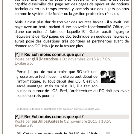
capable d'assimiler des page set des pages de specs et de notions
techniques en un temps record, y compris sur des sujets pointus
comme le système de fichier ou la gestion protocoles réseaux.
Mais là c'est plus dur de trouver des sources fiables - il y avait une
page avec un texte parlant d'une nouvelle fonctionnalité Office, et
d'une correction à faire sur laquelle Bill Gates aurait ingurgité
l'équivalent de 450 pages de doc technique en quelques heures et
aurait posé des questions très pointues et pertinentes avant de
donner son GO. Mais je ne la trouve plus.
[^]
#
Re: Euh moins connus que qui ?
Posté par
gUI
(
Mastodon
)
le 02 novembre 2015 à 17:06
.
Évalué à
5
.
Perso j'ai pas de mal à croire que BG soit une
grosse brute technique. Il a été au tout début de
l'informatique, au tout début des OS. C'est un
sacré avantage, mais en plus, lui, il a fait son
business autour de l'OS. Bref, l'architecture du PC doit pas avoir
bcp de secrets pour lui.
En théorie, la théorie et la pratique c'est pareil. En pratique c'est pas vrai.
[^]
#
Re: Euh moins connus que qui ?
Posté par
pasBill pasGates
le 02 novembre 2015 à 18:53
.
Évalué à
9
.
Bill Gates a en partie écrit le BASIC de l'Altair