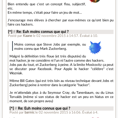
Bien entendu que c'est un concept flou, subjectif,
etc.
En même temps, c'était pour faire un jeu de mot…
J'encourage mes élèves à chercher par eux-mêmes ce qu'ont bien pu
faire ces hackers.
[^]
#
Re: Euh moins connus que qui ?
Posté par
Kaane
le 02 novembre 2015 à 14:57
.
Évalué à
10
.
Moins connus que Steve Jobs par exemple, ou
moins connu que Mark Zuckerberg.
Malgré la définition très floue (et très disputée) du
mot hacker, je ne considère ni l'un ni l'autre comme des hackers.
Jobs pas du tout, et Zuckerberg à peine. A la limite Moskovitz ça peut
se discuter pour Facebook. Pour Apple le hacker "célèbre" c'est
Wozniak.
Même Bill Gates (qui est très loin au niveau technique devant Jobs et
Zuckerberg) peine à rentrer dans la catégorie "hacker".
Je m'attendais plus à du Seymour Cray, du Tanenbaum, ou du Linus
Torvalds (même si son status de hacker est un peu en hiatus en ce
moment, de son propre aveu)
[^]
#
Re: Euh moins connus que qui ?
Posté par
barmic
le 02 novembre 2015 à 16:06
.
Évalué à
4
.