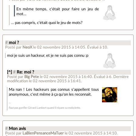
En même temps, c'était pour faire un jeu de
mot…
… pas compris, c'était quoi le jeu de mots?
#
moi ?
Posté par
NeoX
le 02 novembre 2015 à 14:05
.
Évalué à
10
.
moi je suis un hackeur, et je ne suis pas connu :p
[^]
#
Re: moi ?
Posté par
Big Pete
le 02 novembre 2015 à 16:40
.
Évalué à
6
.
Dernière
modification le 02 novembre 2015 à 16:41.
Ma nan ! Les hackeurs pas connus s'appellent tous
anonymous, c'est même à ça qu'on les reconnait.
Faut pas gonfler Gérard Lambert quand il répare sa mobylette.
#
Mon avis
Posté par
LaBienPensanceMaTuer
le 02 novembre 2015 à 14:10
.