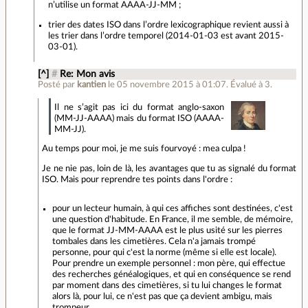
n’utilise un format AAAA-JJ-MM ;
trier des dates ISO dans l’ordre lexicographique revient aussi à
les trier dans l’ordre temporel (2014-01-03 est avant 2015-
03-01).
[^]
#
Re: Mon avis
Posté par
kantien
le 05 novembre 2015 à 01:07
.
Évalué à
3
.
Il ne s’agit pas ici du format anglo-saxon
(MM-JJ-AAAA) mais du format ISO (AAAA-
MM-JJ).
Au temps pour moi, je me suis fourvoyé : mea culpa !
Je ne nie pas, loin de là, les avantages que tu as signalé du format
ISO. Mais pour reprendre tes points dans l'ordre :
pour un lecteur humain, à qui ces affiches sont destinées, c'est
une question d'habitude. En France, il me semble, de mémoire,
que le format JJ-MM-AAAA est le plus usité sur les pierres
tombales dans les cimetières. Cela n'a jamais trompé
personne, pour qui c'est la norme (même si elle est locale).
Pour prendre un exemple personnel : mon père, qui effectue
des recherches généalogiques, et qui en conséquence se rend
par moment dans des cimetières, si tu lui changes le format
alors là, pour lui, ce n'est pas que ça devient ambigu, mais
trompeur.