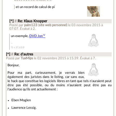
et un record de calcul de pi
[^]
#
Re: Klaus Knopper
Posté par
palm123
(
site web personnel
)
le 03 novembre 2015 à
07:07
.
Évalué à
2
.
un exemple,
DVD Jon
ウィズコロナ
[^]
#
Re: d'autres
Posté par
TuxMips
le 02 novembre 2015 à 15:39
.
Évalué à
7
.
Bonjour,
Pour ma part, curieusement, je verrais bien
également des juristes dans le listing, car sans eux,
le hack que constitue les logiciels libres en tant que tels n'auraient peut
être pas été possible, ou du moins n'auraient peut être pas eu
l'audience qu'ils ont actuellement :
Eben Moglen
Lawrence Lessig.