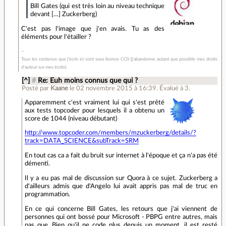
Bill Gates (qui est très loin au niveau technique
devant […] Zuckerberg)
C'est pas l'image que j'en avais. Tu as des
éléments pour l'étailler ?
Tous les contenus que j'écris ici sont sous licence CC0 (j'abandonne autant que possible mes droits
d'auteur sur mes écrits)
[^]
#
Re: Euh moins connus que qui ?
Posté par
Kaane
le 02 novembre 2015 à 16:39
.
Évalué à
3
.
Apparemment c'est vraiment lui qui s'est prêté
aux tests topcoder pour lesquels il a obtenu un
score de 1044 (niveau débutant)
http://www.topcoder.com/members/mzuckerberg/details/?
track=DATA_SCIENCE&subTrack=SRM
En tout cas ca a fait du bruit sur internet à l'époque et ça n'a pas été
démenti.
Il y a eu pas mal de discussion sur Quora à ce sujet. Zuckerberg a
d'ailleurs admis que d'Angelo lui avait appris pas mal de truc en
programmation.
En ce qui concerne Bill Gates, les retours que j'ai viennent de
personnes qui ont bossé pour Microsoft - PBPG entre autres, mais
pas que. Bien qu'il ne code plus depuis un moment, il est resté