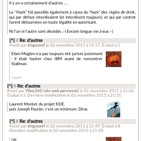
Il y en a certainement d'autres ….
Le "Hack" fût possible également à cause du "hack" des règles de droit,
qui par défaut interdisaient (et interdisent toujours), et qui par contrat
furent détournées en toute légalité en autorisant.
Ni l'un ni l'autre sont décédés ;-) Encore longue vie à eux :-)
[^]
#
Re: d'autres
Posté par
eingousef
le 02 novembre 2015 à 19:17
.
Évalué à
2
.
Eben Moglen n'a pas toujours été juriste justement
: il était hacker chez IBM avant de rencontrer
Stallman.
*splash!*
[^]
#
Re: d'autres
Posté par
YBoy360
(
site web personnel
)
le 02 novembre 2015 à 21:26
.
Évalué à
3
.
Dernière modification le 02 novembre 2015 à 21:31.
Laurent Montel, du projet KDE.
puis Joseph Fourier, c'est un minimum. Dirac
[^]
#
Re: d'autres
Posté par
eingousef
le 02 novembre 2015 à 21:49
.
Évalué à
8
.
Dernière modification le 02 novembre 2015 à 21:50.
rac