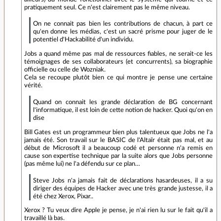
pratiquement seul. Ce n'est clairement pas le même niveau.
On ne connait pas bien les contributions de chacun, à part ce
qu'en donne les médias, c'est un sacré prisme pour juger de le
potentiel d'Hackabilité d'un individu.
Jobs a quand même pas mal de ressources fiables, ne serait-ce les
témoignages de ses collaborateurs (et concurrents), sa biographie
officielle ou celle de Wozniak.
Cela se recoupe plutôt bien ce qui montre je pense une certaine
vérité.
Quand on connait les grande déclaration de BG concernant
l'informatique, il est loin de cette notion de hacker. Quoi qu'on en
dise
Bill Gates est un programmeur bien plus talentueux que Jobs ne l'a
jamais été. Son travail sur le BASIC de l'Altaïr était pas mal, et au
début de Microsoft il a beaucoup codé et personne n'a remis en
cause son expertise technique par la suite alors que Jobs personne
(pas même lui) ne l'a défendu sur ce plan…
Steve Jobs n'a jamais fait de déclarations hasardeuses, il a su
diriger des équipes de Hacker avec une très grande justesse, il a
été chez Xerox, Pixar..
Xerox ? Tu veux dire Apple je pense, je n'ai rien lu sur le fait qu'il a
travaillé là bas.