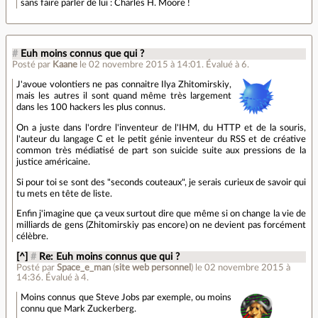
sans faire parler de lui : Charles H. Moore !
#
Euh moins connus que qui ?
Posté par
Kaane
le 02 novembre 2015 à 14:01
.
Évalué à
6
.
J'avoue volontiers ne pas connaitre Ilya Zhitomirskiy,
mais les autres il sont quand même très largement
dans les 100 hackers les plus connus.
On a juste dans l'ordre l'inventeur de l'IHM, du HTTP et de la souris,
l'auteur du langage C et le petit génie inventeur du RSS et de créative
common très médiatisé de part son suicide suite aux pressions de la
justice américaine.
Si pour toi se sont des "seconds couteaux", je serais curieux de savoir qui
tu mets en tête de liste.
Enfin j'imagine que ça veux surtout dire que même si on change la vie de
milliards de gens (Zhitomirskiy pas encore) on ne devient pas forcément
célèbre.
[^]
#
Re: Euh moins connus que qui ?
Posté par
Space_e_man
(
site web personnel
)
le 02 novembre 2015 à
14:36
.
Évalué à
4
.
Moins connus que Steve Jobs par exemple, ou moins
connu que Mark Zuckerberg.