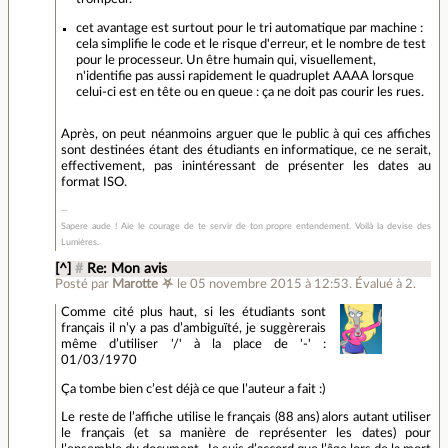
cet avantage est surtout pour le tri automatique par machine :
cela simplifie le code et le risque d'erreur, et le nombre de test
pour le processeur. Un être humain qui, visuellement,
n'identifie pas aussi rapidement le quadruplet AAAA lorsque
celui-ci est en tête ou en queue : ça ne doit pas courir les rues.
Après, on peut néanmoins arguer que le public à qui ces affiches
sont destinées étant des étudiants en informatique, ce ne serait,
effectivement, pas inintéressant de présenter les dates au
format ISO.
Sapere aude ! Aie le courage de te servir de ton propre entendement. Voilà la devise des
Lumières.
[^]
#
Re: Mon avis
Posté par
Marotte ⛧
le 05 novembre 2015 à 12:53
.
Évalué à
2
.
Comme cité plus haut, si les étudiants sont
français il n’y a pas d’ambiguïté, je suggèrerais
même d’utiliser '/' à la place de '-' :
01/03/1970
Ça tombe bien c’est déjà ce que l’auteur a fait :)
Le reste de l’affiche utilise le français (88 ans) alors autant utiliser
le français (et sa manière de représenter les dates) pour