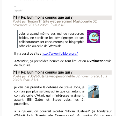
*splash!*
[^]
#
Re: Euh moins connus que qui ?
Posté par
Tonton Th
(
site web personnel
,
Mastodon
)
le 02
novembre 2015 à 23:21
.
Évalué à
3
.
Jobs a quand même pas mal de ressources
fiables, ne serait-ce les témoignages de ses
collaborateurs (et concurrents), sa biographie
officielle ou celle de Wozniak.
Il y a aussi ce site :
http://www.folklore.org/
Attention
, ça prend des heures de tout lire, et on a
vraiment
envie
de tout lire.
[^]
#
Re: Euh moins connus que qui ?
Posté par
YBoy360
(
site web personnel
)
le 02 novembre 2015 à
23:28
.
Évalué à
1
.
je vais pas prendre la défense de Steve Jobs, je
connais pas plus sa biographie que ça, autant je
connais celle d'Atari, qui m'intéresse vraiment,
autant, Bill Gates et Steve Jobs, les 2,
poubelles.
à la rigueur, on pourrait ajouter "Nolan Bushnell" (le fondateur
d'Atari) Jack Tramiel (de Commodore). Au moins j'ai un peu