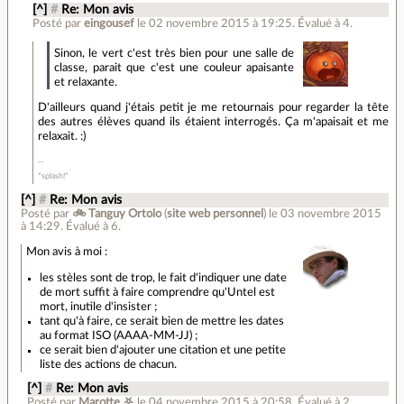
[^]
#
Re: Mon avis
Posté par
eingousef
le 02 novembre 2015 à 19:25
.
Évalué à
4
.
Sinon, le vert c'est très bien pour une salle de
classe, parait que c'est une couleur apaisante
et relaxante.
D'ailleurs quand j'étais petit je me retournais pour regarder la tête
des autres élèves quand ils étaient interrogés. Ça m'apaisait et me
relaxait. :)
*splash!*
[^]
#
Re: Mon avis
Posté par
🚲 Tanguy Ortolo
(
site web personnel
)
le 03 novembre 2015
à 14:29
.
Évalué à
6
.
Mon avis à moi :
les stèles sont de trop, le fait d'indiquer une date
de mort suffit à faire comprendre qu'Untel est
mort, inutile d'insister ;
tant qu'à faire, ce serait bien de mettre les dates
au format ISO (AAAA-MM-JJ) ;
ce serait bien d'ajouter une citation et une petite
liste des actions de chacun.
[^]
#
Re: Mon avis
Posté par
Marotte ⛧
le 04 novembre 2015 à 20:58
.
Évalué à
2
.