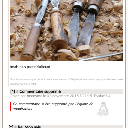
(mais plus pastel/laiteux)
Tous les contenus que j'écris ici sont sous licence CC0 (j'abandonne autant que possible mes droits
d'auteur sur mes écrits)
[^]
#
Commentaire supprimé
Posté par
Anonyme
le 02 novembre 2015 à 21:15
.
Évalué à
4
.
Ce commentaire a été supprimé par l’équipe de
modération.
[^]
#
Re: Mon avis