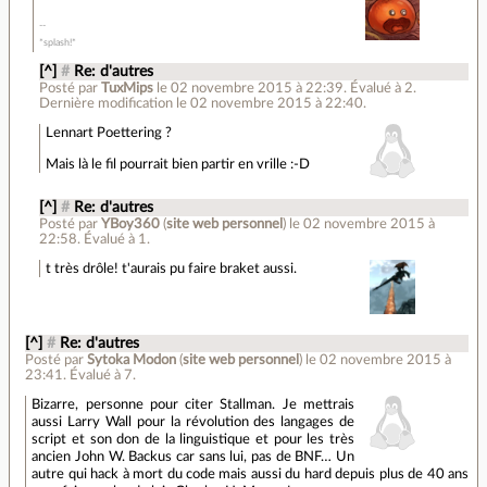
*splash!*
[^]
#
Re: d'autres
Posté par
TuxMips
le 02 novembre 2015 à 22:39
.
Évalué à
2
.
Dernière modification le 02 novembre 2015 à 22:40.
Lennart Poettering ?
Mais là le fil pourrait bien partir en vrille :-D
[^]
#
Re: d'autres
Posté par
YBoy360
(
site web personnel
)
le 02 novembre 2015 à
22:58
.
Évalué à
1
.
t très drôle! t'aurais pu faire braket aussi.
[^]
#
Re: d'autres
Posté par
Sytoka Modon
(
site web personnel
)
le 02 novembre 2015 à
23:41
.
Évalué à
7
.
Bizarre, personne pour citer Stallman. Je mettrais
aussi Larry Wall pour la révolution des langages de
script et son don de la linguistique et pour les très
ancien John W. Backus car sans lui, pas de BNF… Un
autre qui hack à mort du code mais aussi du hard depuis plus de 40 ans