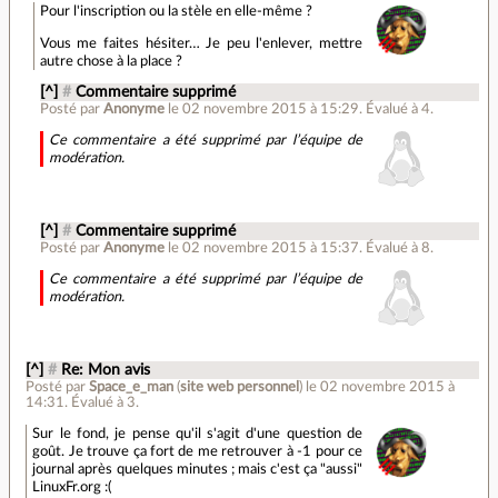
Pour l'inscription ou la stèle en elle-même ?
Vous me faites hésiter… Je peu l'enlever, mettre
autre chose à la place ?
[^]
#
Commentaire supprimé
Posté par
Anonyme
le 02 novembre 2015 à 15:29
.
Évalué à
4
.
Ce commentaire a été supprimé par l’équipe de
modération.
[^]
#
Commentaire supprimé
Posté par
Anonyme
le 02 novembre 2015 à 15:37
.
Évalué à
8
.
Ce commentaire a été supprimé par l’équipe de
modération.
[^]
#
Re: Mon avis
Posté par
Space_e_man
(
site web personnel
)
le 02 novembre 2015 à
14:31
.
Évalué à
3
.
Sur le fond, je pense qu'il s'agit d'une question de
goût. Je trouve ça fort de me retrouver à -1 pour ce
journal après quelques minutes ; mais c'est ça "aussi"
LinuxFr.org :(