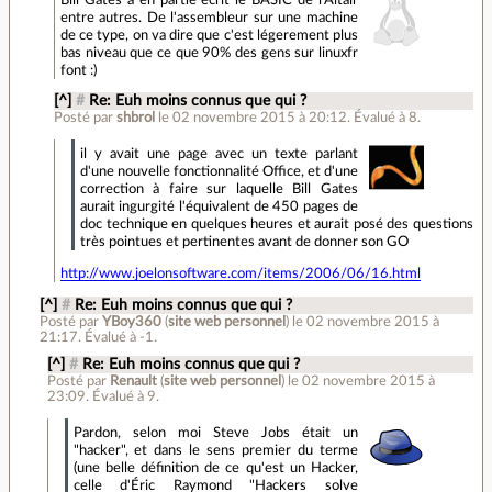
entre autres. De l'assembleur sur une machine
de ce type, on va dire que c'est légerement plus
bas niveau que ce que 90% des gens sur linuxfr
font :)
[^]
#
Re: Euh moins connus que qui ?
Posté par
shbrol
le 02 novembre 2015 à 20:12
.
Évalué à
8
.
il y avait une page avec un texte parlant
d'une nouvelle fonctionnalité Office, et d'une
correction à faire sur laquelle Bill Gates
aurait ingurgité l'équivalent de 450 pages de
doc technique en quelques heures et aurait posé des questions
très pointues et pertinentes avant de donner son GO
http://www.joelonsoftware.com/items/2006/06/16.html
[^]
#
Re: Euh moins connus que qui ?
Posté par
YBoy360
(
site web personnel
)
le 02 novembre 2015 à
21:17
.
Évalué à
-1
.
[^]
#
Re: Euh moins connus que qui ?
Posté par
Renault
(
site web personnel
)
le 02 novembre 2015 à
23:09
.
Évalué à
9
.
Pardon, selon moi Steve Jobs était un
"hacker", et dans le sens premier du terme
(une belle définition de ce qu'est un Hacker,
celle d'Éric Raymond "Hackers solve