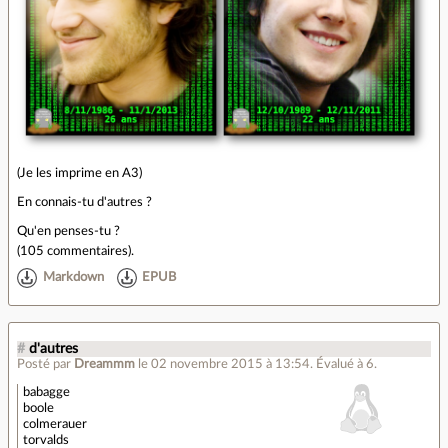
(Je les imprime en A3)
En connais-tu d'autres ?
Qu'en penses-tu ?
(
105 commentaires
).
Markdown
EPUB
#
d'autres
Posté par
Dreammm
le 02 novembre 2015 à 13:54
.
Évalué à
6
.
babagge
boole
colmerauer
torvalds