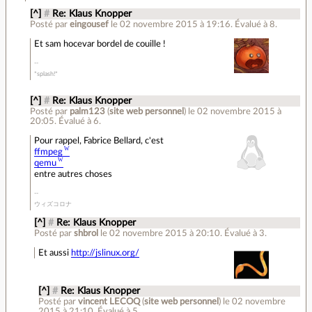
[^]
#
Re: Klaus Knopper
Posté par
eingousef
le 02 novembre 2015 à 19:16
.
Évalué à
8
.
Et sam hocevar bordel de couille !
*splash!*
[^]
#
Re: Klaus Knopper
Posté par
palm123
(
site web personnel
)
le 02 novembre 2015 à
20:05
.
Évalué à
6
.
Pour rappel, Fabrice Bellard, c'est
ffmpeg
qemu
entre autres choses
ウィズコロナ
[^]
#
Re: Klaus Knopper
Posté par
shbrol
le 02 novembre 2015 à 20:10
.
Évalué à
3
.
Et aussi
http://jslinux.org/
[^]
#
Re: Klaus Knopper
Posté par
vincent LECOQ
(
site web personnel
)
le 02 novembre
2015 à 21:10
.
Évalué à
5
.