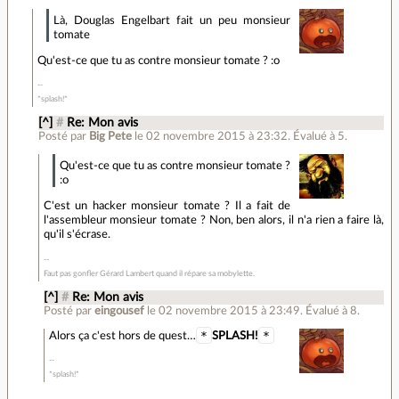
Là, Douglas Engelbart fait un peu monsieur
tomate
Qu'est-ce que tu as contre monsieur tomate ? :o
*splash!*
[^]
#
Re: Mon avis
Posté par
Big Pete
le 02 novembre 2015 à 23:32
.
Évalué à
5
.
Qu'est-ce que tu as contre monsieur tomate ?
:o
C'est un hacker monsieur tomate ? Il a fait de
l'assembleur monsieur tomate ? Non, ben alors, il n'a rien a faire là,
qu'il s'écrase.
Faut pas gonfler Gérard Lambert quand il répare sa mobylette.
[^]
#
Re: Mon avis
Posté par
eingousef
le 02 novembre 2015 à 23:49
.
Évalué à
8
.
*
*
Alors ça c'est hors de quest…
SPLASH!
*splash!*