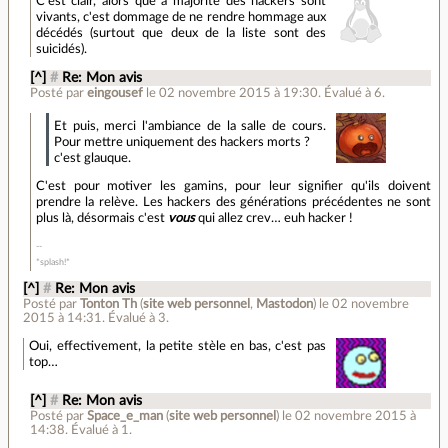
C'est clair, alors que a majorité des hackers sont
vivants, c'est dommage de ne rendre hommage aux
décédés (surtout que deux de la liste sont des
suicidés).
[^]
#
Re: Mon avis
Posté par
eingousef
le 02 novembre 2015 à 19:30
.
Évalué à
6
.
Et puis, merci l'ambiance de la salle de cours.
Pour mettre uniquement des hackers morts ?
c'est glauque.
C'est pour motiver les gamins, pour leur signifier qu'ils doivent
prendre la relève. Les hackers des générations précédentes ne sont
plus là, désormais c'est
vous
qui allez crev… euh hacker !
*splash!*
[^]
#
Re: Mon avis
Posté par
Tonton Th
(
site web personnel
,
Mastodon
)
le 02 novembre
2015 à 14:31
.
Évalué à
3
.
Oui, effectivement, la petite stèle en bas, c'est pas
top…
[^]
#
Re: Mon avis
Posté par
Space_e_man
(
site web personnel
)
le 02 novembre 2015 à
14:38
.
Évalué à
1
.