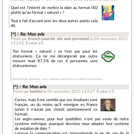
Quel est l’intérêt de mettre la date au format ISO
plutôt qu’au format « naturel » ?
Tout à fait d’accord avec les deux autres points cela
dit.
[^]
#
Re: Mon avis
Posté par
Krunch
(
courriel
,
site web personnel
)
le 04 novembre 2015
à 22:42
.
Évalué à
0
.
Ton format « naturel » ne l'est pas pour les
étatsuniens. Ça ne me dérangerait pas outre
mesure mais 87,5% de ces 4 personnes sont
étatsuniennes.
pertinent adj. Approprié : qui se rapporte exactement à ce dont il est question.
[^]
#
Re: Mon avis
Posté par
kantien
le 04 novembre 2015 à 23:37
.
Évalué à
5
.
Certes, mais il me semble que ses étudiants sont
français, ou du moins qu'il enseigne en France
(sinon il n'aurait pas choisit spontanément ce
format).
Les anglo-saxons, pour leur quotidien, n'ont pas voulu de notre
système métrique, pourquoi devrions nous adopter leur système
de notation de date ?
Lorsque la communication est internationale je ne dis pas (le SI