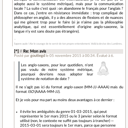
adopte aussi le système métrique), mais pour la communication
locale ? La suite c'est quoi : on abandonne le français pour l'anglais ?
Dans ce cas, j'entre en résistance immédiate : trop compliqué de
philosopher en anglais, il y a des absences de flexions et de nuances
qui me gênent trop pour le faire (si je n'aime pas la philosophie
analytique, qui est essentiellement d'origine anglo-saxonne, la
langue n'y est sans doute pas étrangère).
Sapere aude ! Aie le courage de te servir de ton propre entendement. Voilà la devise des Lumières.
[^]
#
Re: Mon avis
Posté par
gouttegd
le 05 novembre 2015 à 00:34
.
Évalué à
6
.
Les anglo-saxons, pour leur quotidien, n'ont
pas voulu de notre système métrique,
pourquoi devrions nous adopter leur
système de notation de date ?
Il ne s’agit pas ici du format
anglo-saxon
(MM-JJ-AAAA) mais du
format
ISO
(AAAA-MM-JJ).
Et je vois pour ma part au moins deux avantages à ce dernier :
il évite les ambiguités du genre 01-03-2015, qui peut
représenter le 1er mars 2015 ou le 3 janvier selon le format
utilisé (non, le contexte ne suffit pas toujours à trancher) —
2015-03-01 sera toujours le 1er mars, parce que personne