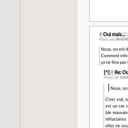
#
Oui mais...
Posté par
d4rkf4
Nous, on est d
Comment inform
ça ne fera pas 
[^]
#
Re: Ou
Posté par
toto
Nous, on 
C'est vrai, 
est un cas 
(de mauvais
réfractaire
elles ne vou