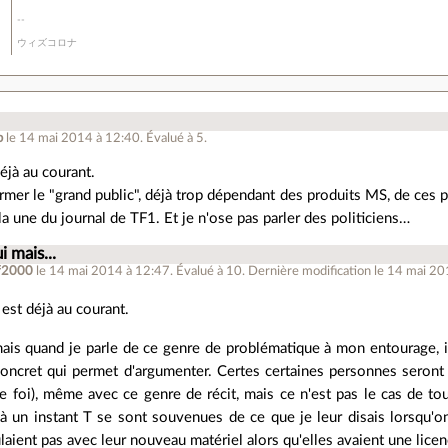
ウィズコロナ
b
le 14 mai 2014 à 12:40
.
Évalué à
5
.
éjà au courant.
er le "grand public", déjà trop dépendant des produits MS, de ces p
la une du journal de TF1. Et je n'ose pas parler des politiciens…
i mais...
f2000
le 14 mai 2014 à 12:47
.
Évalué à
10
.
Dernière modification le 14 mai 20
est déjà au courant.
mais quand je parle de ce genre de problématique à mon entourage, il
concret qui permet d'argumenter. Certes certaines personnes seront
e foi), même avec ce genre de récit, mais ce n'est pas le cas de to
s à un instant T se sont souvenues de ce que je leur disais lorsqu
laient pas avec leur nouveau matériel alors qu'elles avaient une lic