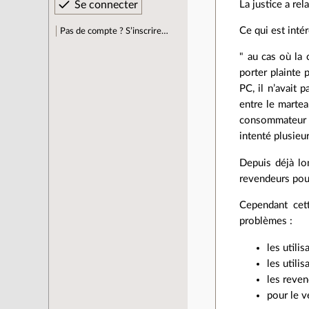
La justice a rel
Ce qui est intér
Pas de compte ? S’inscrire…
" au cas où la 
porter plainte 
PC, il n’avait 
entre le martea
consommateur ri
intenté plusieu
Depuis déjà lo
revendeurs pou
Cependant cet
problèmes :
les utili
les utili
les reven
pour le v