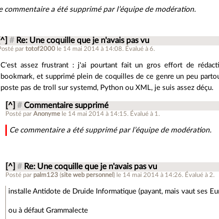
e commentaire a été supprimé par l’équipe de modération.
[^]
#
Re: Une coquille que je n'avais pas vu
Posté par
totof2000
le 14 mai 2014 à 14:08
.
Évalué à
6
.
C'est assez frustrant : j'ai pourtant fait un gros effort de rédact
bookmark, et supprimé plein de coquilles de ce genre un peu partou
poste pas de troll sur systemd, Python ou XML, je suis assez déçu.
[^]
#
Commentaire supprimé
Posté par
Anonyme
le 14 mai 2014 à 14:15
.
Évalué à
1
.
Ce commentaire a été supprimé par l’équipe de modération.
[^]
#
Re: Une coquille que je n'avais pas vu
Posté par
palm123
(
site web personnel
)
le 14 mai 2014 à 14:26
.
Évalué à
2
.
installe Antidote de Druide Informatique (payant, mais vaut ses Eu
ou à défaut Grammalecte