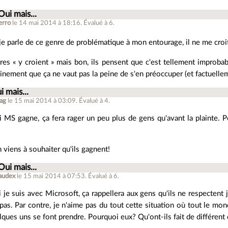
Oui mais...
erro
le 14 mai 2014 à 18:16
.
Évalué à
6
.
je parle de ce genre de problématique à mon entourage, il ne me croi
tres « y croient » mais bon, ils pensent que c'est tellement improb
inement que ça ne vaut pas la peine de s'en préoccuper (et factuelleme
i mais...
ag
le 15 mai 2014 à 03:09
.
Évalué à
4
.
 MS gagne, ça fera rager un peu plus de gens qu'avant la plainte. Pet
 viens à souhaiter qu'ils gagnent!
Oui mais...
laudex
le 15 mai 2014 à 07:53
.
Évalué à
6
.
 je suis avec Microsoft, ça rappellera aux gens qu'ils ne respectent j
 pas. Par contre, je n'aime pas du tout cette situation où tout le mon
lques uns se font prendre. Pourquoi eux? Qu'ont-ils fait de différent 