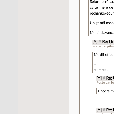
Selon le répar
carte mère de
rechange/équi
Un gentil modér
Merci d'avanc
[^]
#
Re: Un
Posté par
pal
Modif effec
ウィズコロナ
[^]
#
Re: 
Posté par
t
Encore me
[^]
#
Re: 