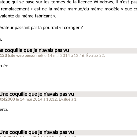
ateur, qui se base sur les termes de la licence Windows, il n’est pa
 remplacement « est de la même marque/du même modèle » que celle
valente du même fabricant ».
ateur passant par là pourrait-il corriger ?
e.
e coquille que je n'avais pas vu
m123
(
site web personnel
)
le 14 mai 2014 à 12:46
.
Évalué à
2
.
tuée.
Une coquille que je n'avais pas vu
otof2000
le 14 mai 2014 à 13:32
.
Évalué à
1
.
rci.
Une coquille que je n'avais pas vu