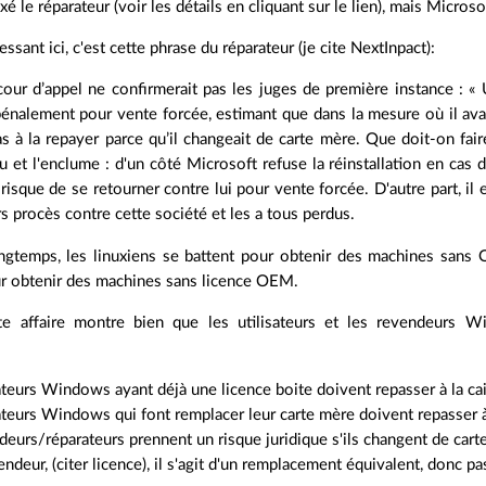
axé le réparateur (voir les détails en cliquant sur le lien), mais Microsof
essant ici, c'est cette phrase du réparateur (je cite NextInpact):
cour d’appel ne confirmerait pas les juges de première instance : « 
pénalement pour vente forcée, estimant que dans la mesure où il avai
pas à la repayer parce qu’il changeait de carte mère. Que doit-on fair
u et l'enclume : d'un côté Microsoft refuse la réinstallation en cas
sque de se retourner contre lui pour vente forcée. D'autre part, il 
rs procès contre cette société et les a tous perdus.
ngtemps, les linuxiens se battent pour obtenir des machines sans OS
r obtenir des machines sans licence OEM.
te affaire montre bien que les utilisateurs et les revendeurs 
sateurs Windows ayant déjà une licence boite doivent repasser à la ca
sateurs Windows qui font remplacer leur carte mère doivent repasser à
deurs/réparateurs prennent un risque juridique s'ils changent de car
endeur, (citer licence), il s'agit d'un remplacement équivalent, donc 