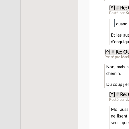
[^]
#
Re: 
Posté par
K
quand 
Et les au
d'enquiqu
[^]
#
Re: Ou
Posté par
Macl
Non, mais si
chemin.
Du coup j'en
[^]
#
Re: 
Posté par
c
Moi aussi
ne lisent
seuls que