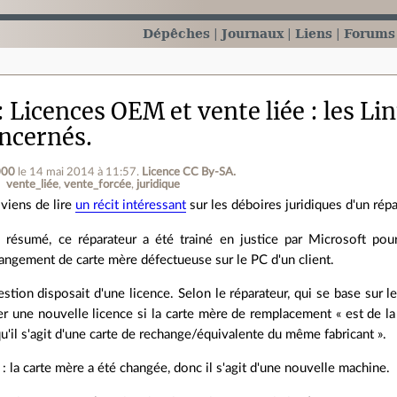
Dépêches
Journaux
Liens
Forums
Licences OEM et vente liée : les Li
oncernés.
000
le 14 mai 2014 à 11:57
.
Licence CC By‑SA.
vente_liée
vente_forcée
juridique
 viens de lire
un récit intéressant
sur les déboires juridiques d'un rép
 résumé, ce réparateur a été trainé en justice par Microsoft po
angement de carte mère défectueuse sur le PC d'un client.
estion disposait d'une licence. Selon le réparateur, qui se base sur 
er une nouvelle licence si la carte mère de remplacement « est d
u'il s'agit d'une carte de rechange/équivalente du même fabricant ».
: la carte mère a été changée, donc il s'agit d'une nouvelle machine.