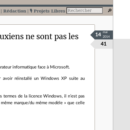
Rédaction
🎙️ Projets Libres
mai
nuxiens ne sont pas les
14
2014
41
arateur informatique face à Microsoft.
ur avoir réinstallé un Windows XP suite au
les termes de la licence Windows, il n’est pas
e la même marque/du même modèle » que celle