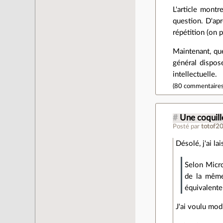
L'article mont
question. D'apr
répétition (on 
Maintenant, qu
général dispos
intellectuelle.
(
80 commentaire
#
Une coquille
Posté par
totof2
Désolé, j'ai la
Selon Micro
de la même
équivalente
J'ai voulu modi