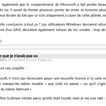
re également que le comportement de Microsoft a fait perdre beau
ès lui, il aurait du fermer plusieurs points de vente et licencier pl
peut douter du fait que ce soit uniquement à cause de cette plainte, ma
elle conclusion à tout ça ? Les utilisateurs Windows devraient refu
ent d'un SAV) devraient également refuser de les vendre : trop de 
s
).
 que je n'avais pas vu
000
le 14 mai 2014 à 12:32
.
Évalué à
3
.
issé une coquille :
soft, il n’est pas nécessaire payer une nouvelle licence si la carte
 marque/du même modèle » que celle en panne « ou qu'il s'agit 
 du même fabricant »
fier la phrase initiale parce qu'elle était lourde, mais je me suis raté :