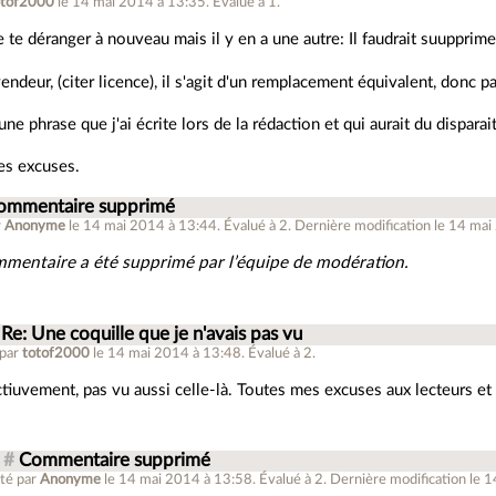
otof2000
le 14 mai 2014 à 13:35
.
Évalué à
1
.
 te déranger à nouveau mais il y en a une autre: Il faudrait suupprim
vendeur, (citer licence), il s'agit d'un remplacement équivalent, donc 
d'une phrase que j'ai écrite lors de la rédaction et qui aurait du disparai
es excuses.
ommentaire supprimé
r
Anonyme
le 14 mai 2014 à 13:44
.
Évalué à
2
.
Dernière modification le 14 mai
mentaire a été supprimé par l’équipe de modération.
Re: Une coquille que je n'avais pas vu
 par
totof2000
le 14 mai 2014 à 13:48
.
Évalué à
2
.
ctiuvement, pas vu aussi celle-là. Toutes mes excuses aux lecteurs et 
#
Commentaire supprimé
té par
Anonyme
le 14 mai 2014 à 13:58
.
Évalué à
2
.
Dernière modification le 