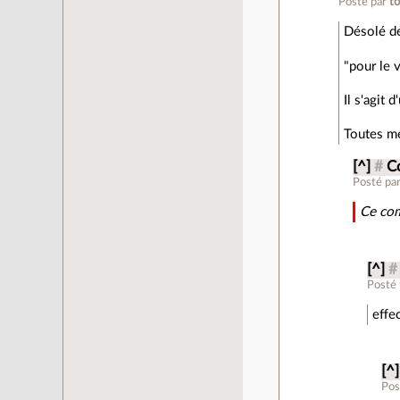
Posté par
t
Désolé de
"pour le 
Il s'agit 
Toutes m
[^]
#
C
Posté pa
Ce com
[^]
#
Posté
effe
[^]
Pos