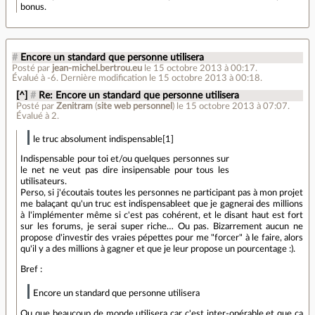
bonus.
#
Encore un standard que personne utilisera
Posté par
jean-michel.bertrou.eu
le 15 octobre 2013 à 00:17
.
Évalué à
-6
.
Dernière modification le 15 octobre 2013 à 00:18.
[^]
#
Re: Encore un standard que personne utilisera
Posté par
Zenitram
(
site web personnel
)
le 15 octobre 2013 à 07:07
.
Évalué à
2
.
le truc absolument indispensable[1]
Indispensable pour toi et/ou quelques personnes sur
le net ne veut pas dire insipensable pour tous les
utilisateurs.
Perso, si j'écoutais toutes les personnes ne participant pas à mon projet
me balaçant qu'un truc est indispensableet que je gagnerai des millions
à l'implémenter même si c'est pas cohérent, et le disant haut est fort
sur les forums, je serai super riche… Ou pas. Bizarrement aucun ne
propose d'investir des vraies pépettes pour me "forcer" à le faire, alors
qu'il y a des millions à gagner et que je leur propose un pourcentage :).
Bref :
Encore un standard que personne utilisera
Ou que beaucoup de monde utilisera car c'est inter-opérable et que ça