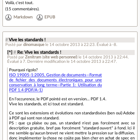
Voilà, c'est tout.
(
15 commentaires
).
Markdown
EPUB
#
Vive les standards !
Posté par
dinomasque
le 14 octobre 2013 à 22:23
.
Évalué à
-8
.
[^]
#
Re: Vive les standards !
Posté par
Zenitram
(
site web personnel
)
le 14 octobre 2013 à 22:44
.
Évalué à
7
.
Dernière modification le 14 octobre 2013 à 22:47.
Pourquoi rigolo?
ISO 19005-1:2005, Gestion de documents—Format
de fichier des documents électroniques pour une
conservation à long terme—Partie 1: Utilisation du
PDF 1.4 (PDF/A-1)
En l'occurence, le PDF pointé est en version… PDF 1.4.
Vive les standards, et ici tout est standard.
Ce sont les extensions et évolutions non standardisées (ben oui) Adobe
à PDF qui sont non standard.
PS : que ça plaise ou pas, un standard n'est pas forcément avec sa
description gratuite, bref pas forcément "standard ouvert" à fond. Ici il
me semble qu'aucun brevet ne vient mettre la pression sur la diffusion,
donc implémenter la chose ne coûte pas bien cher en achat de spec en