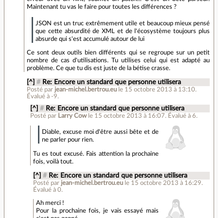
Maintenant tu vas le faire pour toutes les différences ?
JSON est un truc extrêmement utile et beaucoup mieux pensé
que cette absurdité de XML et de l'écosystème toujours plus
absurde qui s'est accumulé autour de lui
Ce sont deux outils bien différents qui se regroupe sur un petit
nombre de cas d'utilisations. Tu utilises celui qui est adapté au
problème. Ce que tu dis est juste de la bétise crasse.
[^]
#
Re: Encore un standard que personne utilisera
Posté par
jean-michel.bertrou.eu
le 15 octobre 2013 à 13:10
.
Évalué à
-9
.
[^]
#
Re: Encore un standard que personne utilisera
Posté par
Larry Cow
le 15 octobre 2013 à 16:07
.
Évalué à
6
.
Diable, excuse moi d'être aussi bête et de
ne parler pour rien.
Tu es tout excusé. Fais attention la prochaine
fois, voilà tout.
[^]
#
Re: Encore un standard que personne utilisera
Posté par
jean-michel.bertrou.eu
le 15 octobre 2013 à 16:29
.
Évalué à
0
.
Ah merci !
Pour la prochaine fois, je vais essayé mais