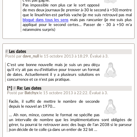
c'est pas gagné.
Pas impossible non plus car le sort opposé
de mes deux journaux (le premier à-30 le second à +50) montre
que le linuxfrien est parfois vache (je me suis retrouvé pas mal
bloqué dans tous les sens
mais pas rancunier (je me suis plus
appliqué pour le second certes… Passer de - 30 à +50 m'a
néanmoins surpris)
#
Les dates
Posté par
dave_null
le 15 octobre 2013 à 18:29
.
Évalué à
3
.
C'est une bonne nouvelle mais je suis un peu déçu
qu'il n'y ait pas eu d'initiative pour trouver un format
de dates. Actuellement il y a plusieurs solutions en
concurrence et ce n'est pas pratique.
[^]
#
Re: Les dates
Posté par
Batchyx
le 15 octobre 2013 à 22:22
.
Évalué à
3
.
Facile, il suffit de mettre le nombre de seconde
depuis le nouvel an 1970…
… Ah non, mince, comme le format ne spécifie pas
un intervalle de nombre que les implémentations sont obligées de
gérer, tu pourrai te retrouver avec des bugs de l'an 2038 si le parseur
json décide de te colle ça dans un entier de 32 bit …