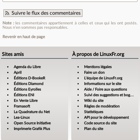
Suivre le flux des commentaires
Note :
les commentaires appartiennent à celles et ceux qui les ont postés.
Nous n’en sommes pas responsables.
Revenir en haut de page
Sites amis
À propos de LinuxFr.org
Agenda du Libre
Mentions légales
April
Faire un don
Éditions D-BookeR
L’équipe de LinuxFr.org
Éditions Diamond
Informations sur le site
Éditions Eyrolles
Aide / Foire aux questions
Éditions ENI
Suivi des suggestions et bogues
En Vente Libre
Wiki du site
Framasoft
Règles de modération
La Quadrature du Net
Statistiques
Lea-Linux
API pour le développement
Open Source Initiative
Code source du site
Imprimerie Grafik Plus
Plan du site