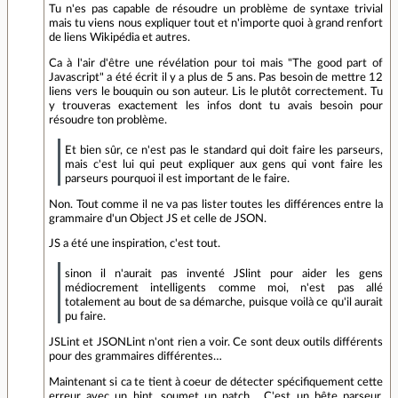
Tu n'es pas capable de résoudre un problème de syntaxe trivial
mais tu viens nous expliquer tout et n'importe quoi à grand renfort
de liens Wikipédia et autres.
Ca à l'air d'être une révélation pour toi mais "The good part of
Javascript" a été écrit il y a plus de 5 ans. Pas besoin de mettre 12
liens vers le bouquin ou son auteur. Lis le plutôt correctement. Tu
y trouveras exactement les infos dont tu avais besoin pour
résoudre ton problème.
Et bien sûr, ce n'est pas le standard qui doit faire les parseurs,
mais c'est lui qui peut expliquer aux gens qui vont faire les
parseurs pourquoi il est important de le faire.
Non. Tout comme il ne va pas lister toutes les différences entre la
grammaire d'un Object JS et celle de JSON.
JS a été une inspiration, c'est tout.
sinon il n'aurait pas inventé JSlint pour aider les gens
médiocrement intelligents comme moi, n'est pas allé
totalement au bout de sa démarche, puisque voilà ce qu'il aurait
pu faire.
JSLint et JSONLint n'ont rien a voir. Ce sont deux outils différents
pour des grammaires différentes…
Maintenant si ca te tient à coeur de détecter spécifiquement cette
erreur avec un hint, soumet un patch… C'est un bête parseur.