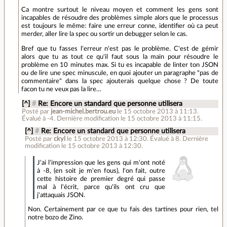
Ca montre surtout le niveau moyen et comment les gens sont
incapables de résoudre des problèmes simple alors que le processus
est toujours le même: faire une erreur conne, identifier où ca peut
merder, aller lire la spec ou sortir un debugger selon le cas.
Bref que tu fasses l'erreur n'est pas le problème. C'est de gémir
alors que tu as tout ce qu'il faut sous la main pour résoudre le
problème en 10 minutes max. Si tu es incapable de linter ton JSON
ou de lire une spec minuscule, en quoi ajouter un paragraphe "pas de
commentaire" dans la spec ajouterais quelque chose ? De toute
facon tu ne veux pas la lire…
[^]
#
Re: Encore un standard que personne utilisera
Posté par
jean-michel.bertrou.eu
le 15 octobre 2013 à 11:13
.
Évalué à
-4
.
Dernière modification le 15 octobre 2013 à 11:15.
[^]
#
Re: Encore un standard que personne utilisera
Posté par
ckyl
le 15 octobre 2013 à 12:30
.
Évalué à
8
.
Dernière
modification le 15 octobre 2013 à 12:30.
J'ai l'impression que les gens qui m'ont noté
à -8, (en soit je m'en fous), l'on fait, outre
cette histoire de premier degré qui passe
mal à l'écrit, parce qu'ils ont cru que
j'attaquais JSON.
Non. Certainement par ce que tu fais des tartines pour rien, tel
notre bozo de Zino.