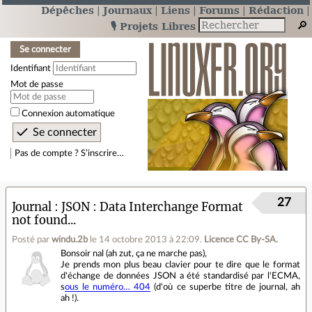
Dépêches
Journaux
Liens
Forums
Rédaction
🎙️ Projets Libres
Se connecter
Identifiant
Mot de passe
Connexion automatique
Pas de compte ? S’inscrire…
27
Journal
JSON : Data Interchange Format
not found...
Posté par
windu.2b
le 14 octobre 2013 à 22:09
.
Licence CC By‑SA.
Bonsoir nal (ah zut, ça ne marche pas),
Je prends mon plus beau clavier pour te dire que le format
d'échange de données JSON a été standardisé par l'ECMA,
s
ous le numéro… 404
(d'où ce superbe titre de journal, ah
ah !).