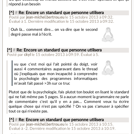
répond à un besoin
[^]
#
Re: Encore un standard que personne utilisera
Posté par
jean-michel.bertrou.eu
le 15 octobre 2013 à 09:32
.
Évalué à
1
.
Dernière modification le 15 octobre 2013 à 09:32.
Ouh là… comment dire… on va dire que le second
degré passe mal à l'écrit.
[^]
#
Re: Encore un standard que personne utilisera
Posté par
ckyl
le 15 octobre 2013 à 09:59
.
Évalué à
5
.
vu que c'est moi qui l'ait pointé du doigt, voir
aussi 4 commentaires auparavant dans le thread
où j'expliquais que mon incapacité à comprendre
la psychologie des programmes informatiques
m'avait fait passé >3h sur ce truc
Plutot que de la psychologie, fais plutot ton boulot en lisant le standard
qui ne fait même pas 5 pages. Si a aucun moment la grammaire ne parle
de commentaire c'est qu'il y en a pas… Comment veux tu écrire
quelque chose qui n'est pas spécifié ? On va pas s'amuser à spécifier
tout ce qui n'existe pas.
[^]
#
Re: Encore un standard que personne utilisera
Posté par
jean-michel.bertrou.eu
le 15 octobre 2013 à 10:15
.
Évalué à
-2
.
Dernière modification le 15 octobre 2013 à 10:19.