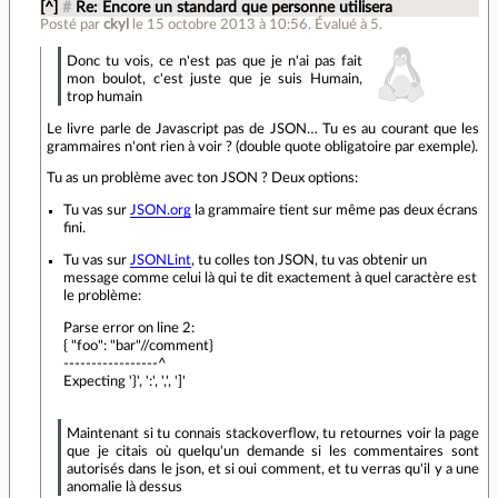
[^]
#
Re: Encore un standard que personne utilisera
Posté par
ckyl
le 15 octobre 2013 à 10:56
.
Évalué à
5
.
Donc tu vois, ce n'est pas que je n'ai pas fait
mon boulot, c'est juste que je suis Humain,
trop humain
Le livre parle de Javascript pas de JSON… Tu es au courant que les
grammaires n'ont rien à voir ? (double quote obligatoire par exemple).
Tu as un problème avec ton JSON ? Deux options:
Tu vas sur
JSON.org
la grammaire tient sur même pas deux écrans
fini.
Tu vas sur
JSONLint
, tu colles ton JSON, tu vas obtenir un
message comme celui là qui te dit exactement à quel caractère est
le problème:
Parse error on line 2:
{ "foo": "bar"//comment}
-----------------^
Expecting '}', ':', ',', ']'
Maintenant si tu connais stackoverflow, tu retournes voir la page
que je citais où quelqu'un demande si les commentaires sont
autorisés dans le json, et si oui comment, et tu verras qu'il y a une
anomalie là dessus