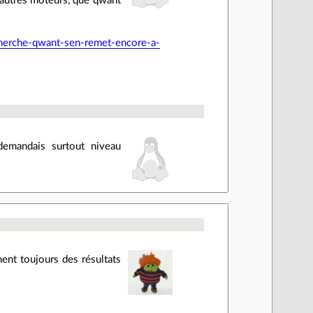
es autres moteurs, que qwant
herche-qwant-sen-remet-encore-a-
demandais surtout niveau
ent toujours des résultats