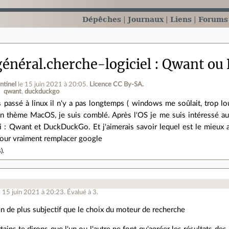
Dépêches
Journaux
Liens
Forums
énéral.cherche-logiciel
Qwant ou
ntinel
le 15 juin 2021 à 20:05
.
Licence CC By‑SA.
qwant
duckduckgo
s passé à linux il n'y a pas longtemps ( windows me soûlait, trop lo
un thème MacOS, je suis comblé. Après l'OS je me suis intéressé au
 : Qwant et DuckDuckGo. Et j'aimerais savoir lequel est le mieux a
pour vraiment remplacer google
s
).
e 15 juin 2021 à 20:23
.
Évalué à
3
.
ien de plus subjectif que le choix du moteur de recherche