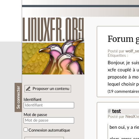
Forum g
Posté par
wolf_se
Étiquettes :
Bonjour, je sui
xcfe couplé à 
proposée à moi
lequel choisir 
Se connecter
Proposer un contenu
(
19 commentaire
Identifiant
#
test
Mot de passe
Posté par
NeoX
l
ben oui, y a r
Connexion automatique