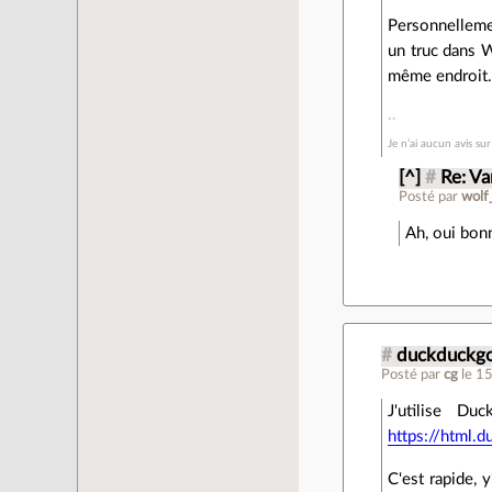
Personnellemen
un truc dans W
même endroit
Je n’ai aucun avis su
[^]
#
Re: Var
Posté par
wolf
Ah, oui bonn
#
duckduckgo
Posté par
cg
le 1
J'utilise D
https://html.
C'est rapide, 