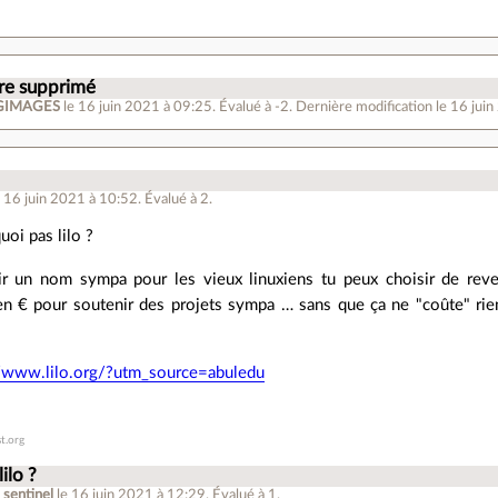
e supprimé
GIMAGES
le 16 juin 2021 à 09:25
.
Évalué à
-2
.
Dernière modification le 16 jui
e 16 juin 2021 à 10:52
.
Évalué à
2
.
uoi pas lilo ?
ir un nom sympa pour les vieux linuxiens tu peux choisir de reve
en € pour soutenir des projets sympa … sans que ça ne "coûte" rie
//www.lilo.org/?utm_source=abuledu
t.org
lilo ?
_sentinel
le 16 juin 2021 à 12:29
.
Évalué à
1
.