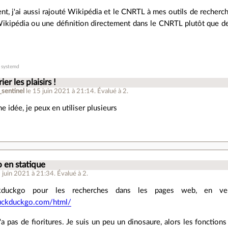
t, j'ai aussi rajouté Wikipédia et le CNRTL à mes outils de recher
ikipédia ou une définition directement dans le CNRTL plutôt que de
.
r systemd
ier les plaisirs !
_sentinel
le 15 juin 2021 à 21:14
.
Évalué à
2
.
e idée, je peux en utiliser plusieurs
 en statique
5 juin 2021 à 21:34
.
Évalué à
2
.
uckduckgo pour les recherches dans les pages web, en v
duckduckgo.com/html/
y'a pas de fioritures. Je suis un peu un dinosaure, alors les fonction