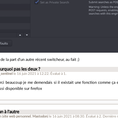
e la part d'un autre récent switcheur, au fait ;)
urquoi pas les deux ?
_sentinel
le 16 juin 2021 à 12:22
.
Évalué à
1
.
rci beaucoup je me demendais si il existait une fonction comme ça e
ssi disponible sur firefox
n à l'autre
n
(
site web personnel
,
Mastodon
)
le 16 juin 2021 à 08:30
.
Évalué à
2
.
Dernière m