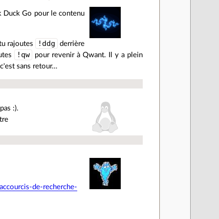
uck Duck Go pour le contenu
!ddg
tu rajoutes
derrière
!qw
outes
pour revenir à Qwant. Il y a plein
c'est sans retour…
as :).
tre
accourcis-de-recherche-