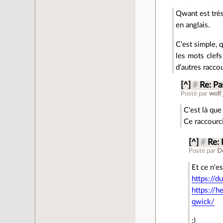
Qwant est très
en anglais.
C'est simple, 
les mots clef
d'autres racco
[^]
#
Re: Pas
Posté par
wolf
C'est là qu
Ce raccourci
[^]
#
Re: 
Posté par
D
Et ce n'es
https://
https://h
qwick/
:)