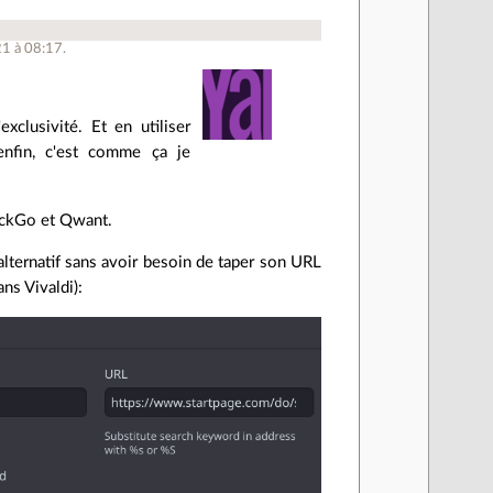
21 à 08:17.
xclusivité. Et en utiliser
enfin, c'est comme ça je
DuckGo et Qwant.
alternatif sans avoir besoin de taper son URL
ns Vivaldi):