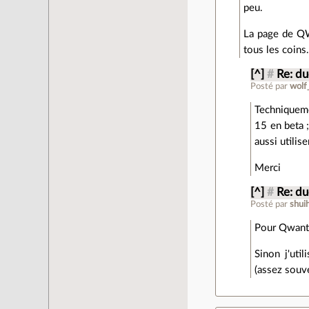
peu.
La page de QW
tous les coins.
[^]
#
Re: d
Posté par
wolf
Techniquemen
15 en beta ;
aussi utilis
Merci
[^]
#
Re: d
Posté par
shui
Pour Qwant, i
Sinon j'uti
(assez souv