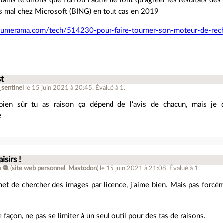
rtains te dirons que l'un ou l'autre ne font qu'agréer les résultats d
as mal chez Microsoft (BING) en tout cas en 2019
numerama.com/tech/514230-pour-faire-tourner-son-moteur-de-rec
l
st
_sentinel
le 15 juin 2021 à 20:45
.
Évalué à
1
.
bien sûr tu as raison ça dépend de l'avis de chacun, mais je 
e
isirs !
 🧶
(
site web personnel
,
Mastodon
)
le 15 juin 2021 à 21:08
.
Évalué à
1
.
t de chercher des images par licence, j'aime bien. Mais pas forcém
 façon, ne pas se limiter à un seul outil pour des tas de raisons.