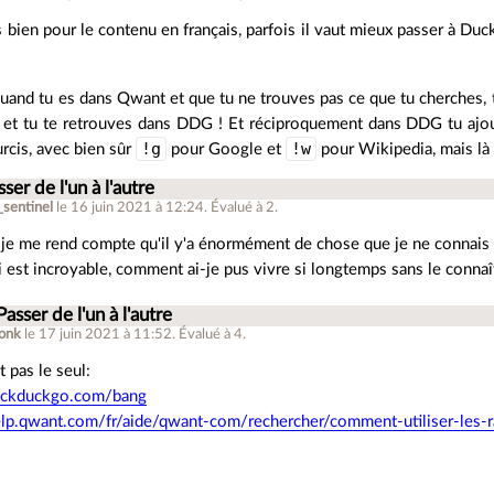
 bien pour le contenu en français, parfois il vaut mieux passer à D
quand tu es dans Qwant et que tu ne trouves pas ce que tu cherches, 
s et tu te retrouves dans DDG ! Et réciproquement dans DDG tu aj
!g
!w
urcis, avec bien sûr
pour Google et
pour Wikipedia, mais là 
ser de l'un à l'autre
_sentinel
le 16 juin 2021 à 12:24
.
Évalué à
2
.
e je me rend compte qu'il y'a énormément de chose que je ne connais p
 est incroyable, comment ai-je pus vivre si longtemps sans le connaî
Passer de l'un à l'autre
onk
le 17 juin 2021 à 11:52
.
Évalué à
4
.
t pas le seul:
duckduckgo.com/bang
elp.qwant.com/fr/aide/qwant-com/rechercher/comment-utiliser-les-r