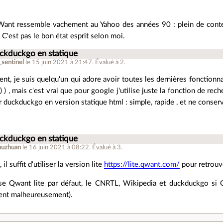
ant ressemble vachement au Yahoo des années 90 : plein de contenu
 C'est pas le bon état esprit selon moi.
uckduckgo en statique
_sentinel
le 15 juin 2021 à 21:47
.
Évalué à
2
.
t, je suis quelqu'un qui adore avoir toutes les dernières fonctionnali
) ) , mais c'est vrai que pour google j'utilise juste la fonction de rec
er duckduckgo en version statique html : simple, rapide , et ne cons
uckduckgo en statique
huzhuan
le 16 juin 2021 à 08:22
.
Évalué à
3
.
l suffit d'utiliser la version lite
https://lite.qwant.com/
pour retrouv
lise Qwant lite par défaut, le CNRTL, Wikipedia et duckduckgo si 
ent malheureusement).