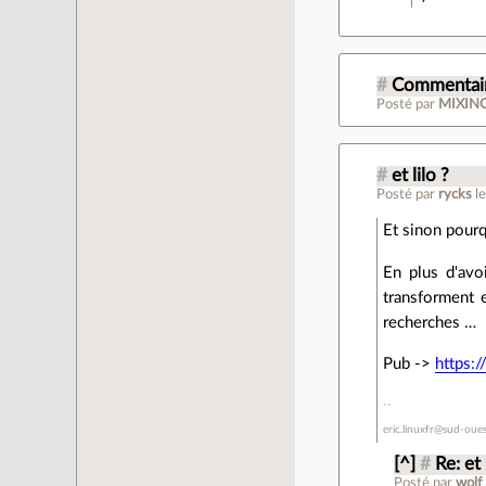
#
Commentair
Posté par
MIXIN
#
et lilo ?
Posté par
rycks
l
Et sinon pourq
En plus d'avo
transforment 
recherches …
Pub ->
https:
eric.linuxfr@sud-oues
[^]
#
Re: et 
Posté par
wolf