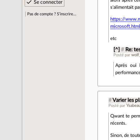
alors apres ce
s'alimentait p
Pas de compte ? S’inscrire…
https://www.
microsoft.htm
etc
[^]
#
Re: te
Posté par
wolf
Après oui 
performanc
#
Varier les pla
Posté par
Ysabeau
Qwant te perme
récents.
Sinon, de toute