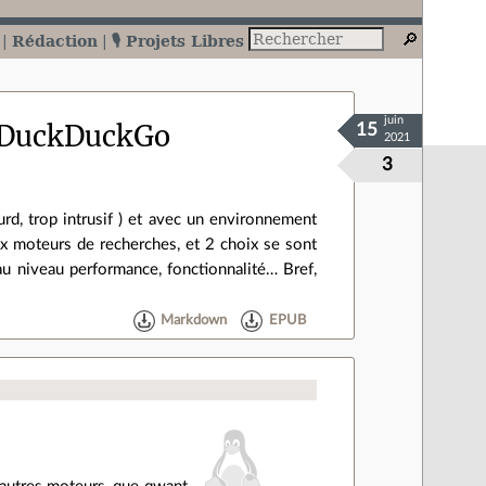
Rédaction
🎙️ Projets Libres
juin
 DuckDuckGo
15
2021
3
urd, trop intrusif ) et avec un environnement
x moteurs de recherches, et 2 choix se sont
u niveau performance, fonctionnalité… Bref,
Markdown
EPUB