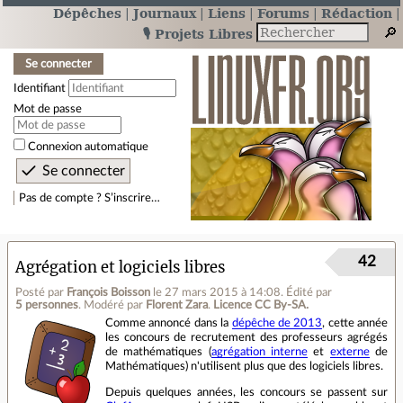
Dépêches
Journaux
Liens
Forums
Rédaction
🎙️ Projets Libres
Se connecter
Identifiant
Mot de passe
Connexion automatique
Pas de compte ? S’inscrire…
42
Agrégation et logiciels libres
Posté par
François Boisson
le 27 mars 2015 à 14:08
.
Édité par
5 personnes
.
Modéré par
Florent Zara
.
Licence CC By‑SA.
Comme annoncé dans la
dépêche de 2013
, cette année
les concours de recrutement des professeurs agrégés
de mathématiques (
agrégation interne
et
externe
de
Mathématiques) n'utilisent plus que des logiciels libres.
Depuis quelques années, les concours se passent sur