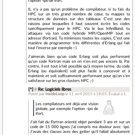
l'option -ipo de ifort.
IL n'y a pas qu'un problème de compilateur, si tu fais du
HPC sur un très grand nombre de cœur, tu mappes ta
structure de données sur des tableaux. C'est une des
raisons pour lesquelles il faut souvent écrire les codes
spécifiquement pour le HPC. Via le bus InfiniBand, tu
attaques via ton code hybride MPI/OpenMP tout en
adresse (Fortran). Tu minimises toutes les copies. C'est une
manière de programmer très différentes d'Erlang qui fait
tout l'inverse par exemple ;-)
J'aimerais bien qu'un code Erlang soit plus performant
qu'un code Fortran mais en on n'en est pas encore là. Par
contre, il est tout à fait possible qu'à moyen terme, du code
Erlang (ou équivalent) soit plus facile à concevoir et à
maintenir et soit suffisamment performant pour qu'on s'en
satisfasse sur les gros clusters HPC ;-)
[^]
#
Re: Logiciels libres
Posté par
InsideLoop
le 11 avril 2015 à 18:03
.
Évalué à
1
.
Les compilateurs ont déjà une vision
globale, par exemple l'option -ipo de
ifort.
J'ait fait du Fortran orienté objet pendant 3 ans et sur un
code de 15 000 lignes j'ai compris ma douleur avec -ipo.
J'avais des classes avec des getter qu'il fallait absolument