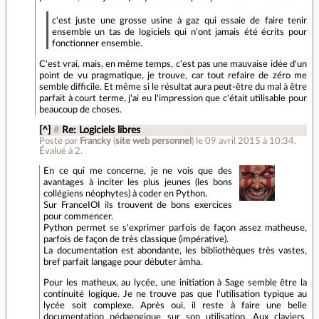
c'est juste une grosse usine à gaz qui essaie de faire tenir
ensemble un tas de logiciels qui n'ont jamais été écrits pour
fonctionner ensemble.
C'est vrai, mais, en même temps, c'est pas une mauvaise idée d'un
point de vu pragmatique, je trouve, car tout refaire de zéro me
semble difficile. Et même si le résultat aura peut-être du mal à être
parfait à court terme, j'ai eu l'impression que c'était utilisable pour
beaucoup de choses.
[^]
#
Re: Logiciels libres
Posté par
Francky
(
site web personnel
)
le 09 avril 2015 à 10:34
.
Évalué à
2
.
En ce qui me concerne, je ne vois que des
avantages à inciter les plus jeunes (les bons
collégiens néophytes) à coder en Python.
Sur FranceIOI ils trouvent de bons exercices
pour commencer.
Python permet se s'exprimer parfois de façon assez matheuse,
parfois de façon de très classique (impérative).
La documentation est abondante, les bibliothèques très vastes,
bref parfait langage pour débuter àmha.
Pour les matheux, au lycée, une initiation à Sage semble être la
continuité logique. Je ne trouve pas que l'utilisation typique au
lycée soit complexe. Après oui, il reste à faire une belle
documentation pédagogique sur son utilisation. Aux claviers,