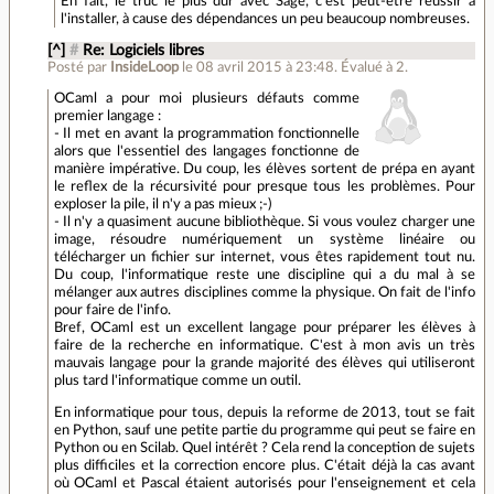
En fait, le truc le plus dur avec Sage, c'est peut-être réussir à
l'installer, à cause des dépendances un peu beaucoup nombreuses.
[^]
#
Re: Logiciels libres
Posté par
InsideLoop
le 08 avril 2015 à 23:48
.
Évalué à
2
.
OCaml a pour moi plusieurs défauts comme
premier langage :
- Il met en avant la programmation fonctionnelle
alors que l'essentiel des langages fonctionne de
manière impérative. Du coup, les élèves sortent de prépa en ayant
le reflex de la récursivité pour presque tous les problèmes. Pour
exploser la pile, il n'y a pas mieux ;-)
- Il n'y a quasiment aucune bibliothèque. Si vous voulez charger une
image, résoudre numériquement un système linéaire ou
télécharger un fichier sur internet, vous êtes rapidement tout nu.
Du coup, l'informatique reste une discipline qui a du mal à se
mélanger aux autres disciplines comme la physique. On fait de l'info
pour faire de l'info.
Bref, OCaml est un excellent langage pour préparer les élèves à
faire de la recherche en informatique. C'est à mon avis un très
mauvais langage pour la grande majorité des élèves qui utiliseront
plus tard l'informatique comme un outil.
En informatique pour tous, depuis la reforme de 2013, tout se fait
en Python, sauf une petite partie du programme qui peut se faire en
Python ou en Scilab. Quel intérêt ? Cela rend la conception de sujets
plus difficiles et la correction encore plus. C'était déjà la cas avant
où OCaml et Pascal étaient autorisés pour l'enseignement et cela