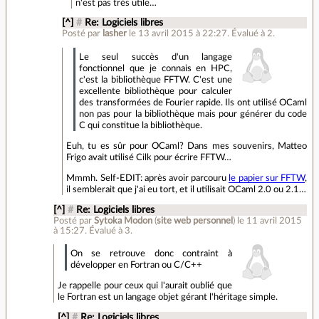
n'est pas très utile…
[^]
#
Re: Logiciels libres
Posté par
lasher
le 13 avril 2015 à 22:27
.
Évalué à
2
.
Le seul succès d'un langage
fonctionnel que je connais en HPC,
c'est la bibliothèque FFTW. C'est une
excellente bibliothèque pour calculer
des transformées de Fourier rapide. Ils ont utilisé OCaml
non pas pour la bibliothèque mais pour générer du code
C qui constitue la bibliothèque.
Euh, tu es sûr pour OCaml? Dans mes souvenirs, Matteo
Frigo avait utilisé Cilk pour écrire FFTW…
Mmmh. Self-EDIT: après avoir parcouru
le papier sur FFTW
,
il semblerait que j'ai eu tort, et il utilisait OCaml 2.0 ou 2.1…
[^]
#
Re: Logiciels libres
Posté par
Sytoka Modon
(
site web personnel
)
le 11 avril 2015
à 15:27
.
Évalué à
3
.
On se retrouve donc contraint à
développer en Fortran ou C/C++
Je rappelle pour ceux qui l'aurait oublié que
le Fortran est un langage objet gérant l'héritage simple.
[^]
#
Re: Logiciels libres