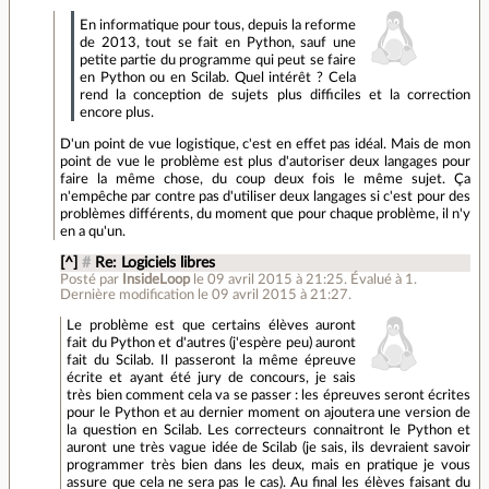
En informatique pour tous, depuis la reforme
de 2013, tout se fait en Python, sauf une
petite partie du programme qui peut se faire
en Python ou en Scilab. Quel intérêt ? Cela
rend la conception de sujets plus difficiles et la correction
encore plus.
D'un point de vue logistique, c'est en effet pas idéal. Mais de mon
point de vue le problème est plus d'autoriser deux langages pour
faire la même chose, du coup deux fois le même sujet. Ça
n'empêche par contre pas d'utiliser deux langages si c'est pour des
problèmes différents, du moment que pour chaque problème, il n'y
en a qu'un.
[^]
#
Re: Logiciels libres
Posté par
InsideLoop
le 09 avril 2015 à 21:25
.
Évalué à
1
.
Dernière modification le 09 avril 2015 à 21:27.
Le problème est que certains élèves auront
fait du Python et d'autres (j'espère peu) auront
fait du Scilab. Il passeront la même épreuve
écrite et ayant été jury de concours, je sais
très bien comment cela va se passer : les épreuves seront écrites
pour le Python et au dernier moment on ajoutera une version de
la question en Scilab. Les correcteurs connaitront le Python et
auront une très vague idée de Scilab (je sais, ils devraient savoir
programmer très bien dans les deux, mais en pratique je vous
assure que cela ne sera pas le cas). Au final les élèves faisant du