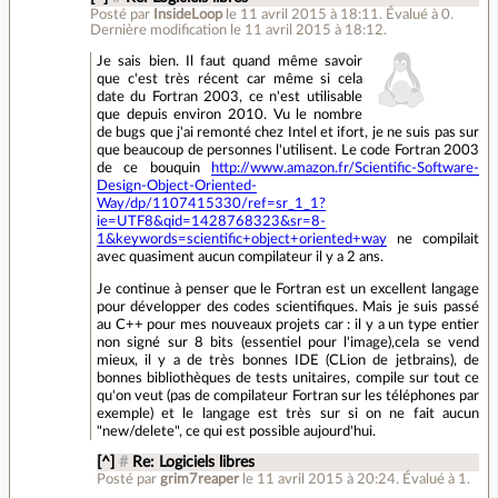
Posté par
InsideLoop
le 11 avril 2015 à 18:11
.
Évalué à
0
.
Dernière modification le 11 avril 2015 à 18:12.
Je sais bien. Il faut quand même savoir
que c'est très récent car même si cela
date du Fortran 2003, ce n'est utilisable
que depuis environ 2010. Vu le nombre
de bugs que j'ai remonté chez Intel et ifort, je ne suis pas sur
que beaucoup de personnes l'utilisent. Le code Fortran 2003
de ce bouquin
http://www.amazon.fr/Scientific-Software-
Design-Object-Oriented-
Way/dp/1107415330/ref=sr_1_1?
ie=UTF8&qid=1428768323&sr=8-
1&keywords=scientific+object+oriented+way
ne compilait
avec quasiment aucun compilateur il y a 2 ans.
Je continue à penser que le Fortran est un excellent langage
pour développer des codes scientifiques. Mais je suis passé
au C++ pour mes nouveaux projets car : il y a un type entier
non signé sur 8 bits (essentiel pour l'image),cela se vend
mieux, il y a de très bonnes IDE (CLion de jetbrains), de
bonnes bibliothèques de tests unitaires, compile sur tout ce
qu'on veut (pas de compilateur Fortran sur les téléphones par
exemple) et le langage est très sur si on ne fait aucun
"new/delete", ce qui est possible aujourd'hui.
[^]
#
Re: Logiciels libres
Posté par
grim7reaper
le 11 avril 2015 à 20:24
.
Évalué à
1
.