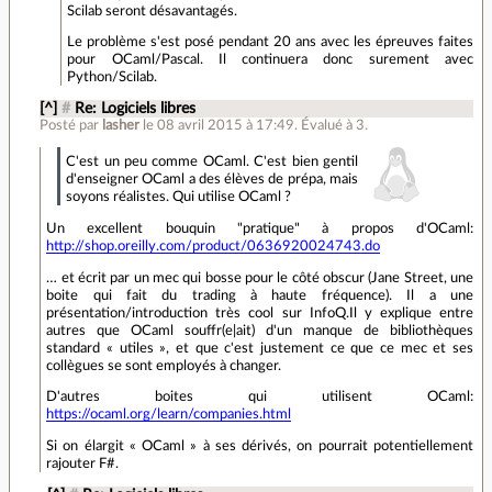
Scilab seront désavantagés.
Le problème s'est posé pendant 20 ans avec les épreuves faites
pour OCaml/Pascal. Il continuera donc surement avec
Python/Scilab.
[^]
#
Re: Logiciels libres
Posté par
lasher
le 08 avril 2015 à 17:49
.
Évalué à
3
.
C'est un peu comme OCaml. C'est bien gentil
d'enseigner OCaml a des élèves de prépa, mais
soyons réalistes. Qui utilise OCaml ?
Un excellent bouquin "pratique" à propos d'OCaml:
http://shop.oreilly.com/product/0636920024743.do
… et écrit par un mec qui bosse pour le côté obscur (Jane Street, une
boite qui fait du trading à haute fréquence). Il a une
présentation/introduction très cool sur InfoQ.Il y explique entre
autres que OCaml souffr(e|ait) d'un manque de bibliothèques
standard « utiles », et que c'est justement ce que ce mec et ses
collègues se sont employés à changer.
D'autres boites qui utilisent OCaml:
https://ocaml.org/learn/companies.html
Si on élargit « OCaml » à ses dérivés, on pourrait potentiellement
rajouter F#.