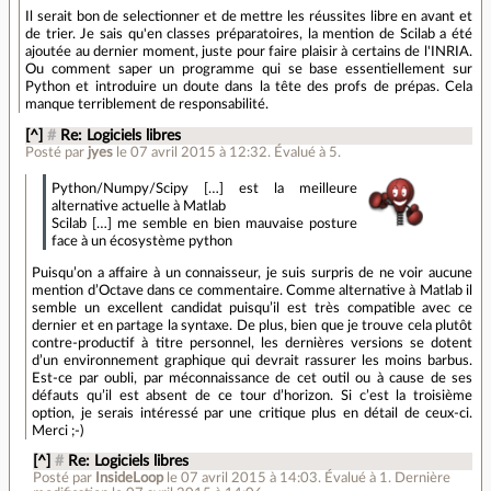
Il serait bon de selectionner et de mettre les réussites libre en avant et
de trier. Je sais qu'en classes préparatoires, la mention de Scilab a été
ajoutée au dernier moment, juste pour faire plaisir à certains de l'INRIA.
Ou comment saper un programme qui se base essentiellement sur
Python et introduire un doute dans la tête des profs de prépas. Cela
manque terriblement de responsabilité.
[^]
#
Re: Logiciels libres
Posté par
jyes
le 07 avril 2015 à 12:32
.
Évalué à
5
.
Python/Numpy/Scipy […] est la meilleure
alternative actuelle à Matlab
Scilab […] me semble en bien mauvaise posture
face à un écosystème python
Puisqu’on a affaire à un connaisseur, je suis surpris de ne voir aucune
mention d’Octave dans ce commentaire. Comme alternative à Matlab il
semble un excellent candidat puisqu’il est très compatible avec ce
dernier et en partage la syntaxe. De plus, bien que je trouve cela plutôt
contre-productif à titre personnel, les dernières versions se dotent
d’un environnement graphique qui devrait rassurer les moins barbus.
Est-ce par oubli, par méconnaissance de cet outil ou à cause de ses
défauts qu’il est absent de ce tour d’horizon. Si c’est la troisième
option, je serais intéressé par une critique plus en détail de ceux-ci.
Merci ;-)
[^]
#
Re: Logiciels libres
Posté par
InsideLoop
le 07 avril 2015 à 14:03
.
Évalué à
1
.
Dernière