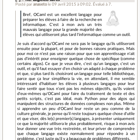
Posté par
anaseto
le 09 avril 2015 à 09:02
.
Évalué à
7
.
Bref, OCaml est un excellent langage pour
préparer les élèves à faire de la recherche en
informatique. C'est à mon avis un très
mauvais langage pour la grande majorité des
élèves qui utiliseront plus tard l'informatique comme un outil.
Je suis d'accord qu'OCaml ne sera pas le langage qu'ils utiliseront
ensuite pour la plupart, et pour de bonnes raisons pratiques. Mais
pour moi ce n'est pas une raison pour que son apprentissage n'ait
pas d'intérêt pour enseigner quelque chose de spécifique (comme
certains algos). Ce que je veux dire, c'est qu'un langage, c'est un
outil, et qu'il faut essayer d'en choisir un adapté à chaque problème
et que, si plus tard ils choisiront un langage pour telle bibliothèque,
parce que ça leur simplifiera la vie, en attendant, il me semble
intéressant d'habituer les élèves à plusieurs langages pour leur
faire sentir que tous n'ont pas les mêmes objectifs, qu'ils voient
d'eux-mêmes qu'OCaml pour faire du traitement de texte et des
petits scripts, c'est pas idéal, mais Python pour des algos qui
manipulent des structures de données complexes non plus. Même
si apprendre un peu d'OCaml leur reste un peu comme de la
culture générale, je pense qu'il reste toujours quelque chose d'utile
et que viser, dès le(s) premier(s) langages, à présenter uniquement
ce que la majorité utilisera le plus probablement, risque à mon avis
leur donner une vue très restreinte, et leur priver de comprendre
que chaque langage existe normalement pour répondre à un
problème, c'est juste qu'il y a beaucoup de problèmes différents.