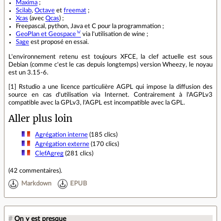
Maxima
;
Scilab
,
Octave
et
freemat
;
Xcas
(avec
Qcas
) ;
Freepascal, python, Java et C pour la programmation ;
GeoPlan et Geospace
via l'utilisation de wine ;
Sage
est proposé en essai.
L'environnement retenu est toujours XFCE, la clef actuelle est sous
Debian (comme c'est le cas depuis longtemps) version Wheezy, le noyau
est un 3.15-6.
[1] Rstudio a une licence particulière AGPL qui impose la diffusion des
source en cas d'utilisation via Internet. Contrairement à l'AGPLv3
compatible avec la GPLv3, l'AGPL est incompatible avec la GPL.
Aller plus loin
Agrégation interne
(185 clics)
Agrégation externe
(170 clics)
ClefAgreg
(281 clics)
(
42 commentaires
).
Markdown
EPUB
#
On y est presque