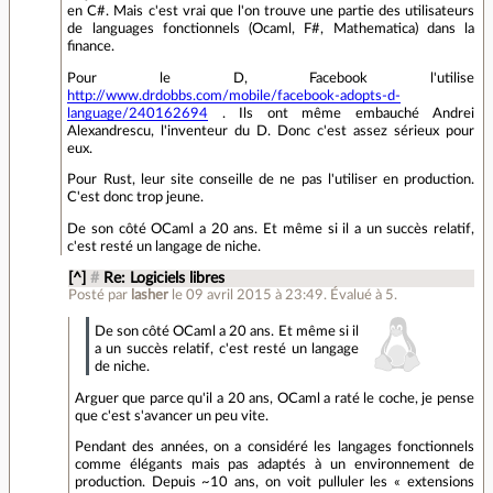
en C#. Mais c'est vrai que l'on trouve une partie des utilisateurs
de languages fonctionnels (Ocaml, F#, Mathematica) dans la
finance.
Pour le D, Facebook l'utilise
http://www.drdobbs.com/mobile/facebook-adopts-d-
language/240162694
. Ils ont même embauché Andrei
Alexandrescu, l'inventeur du D. Donc c'est assez sérieux pour
eux.
Pour Rust, leur site conseille de ne pas l'utiliser en production.
C'est donc trop jeune.
De son côté OCaml a 20 ans. Et même si il a un succès relatif,
c'est resté un langage de niche.
[^]
#
Re: Logiciels libres
Posté par
lasher
le 09 avril 2015 à 23:49
.
Évalué à
5
.
De son côté OCaml a 20 ans. Et même si il
a un succès relatif, c'est resté un langage
de niche.
Arguer que parce qu'il a 20 ans, OCaml a raté le coche, je pense
que c'est s'avancer un peu vite.
Pendant des années, on a considéré les langages fonctionnels
comme élégants mais pas adaptés à un environnement de
production. Depuis ~10 ans, on voit pulluler les « extensions