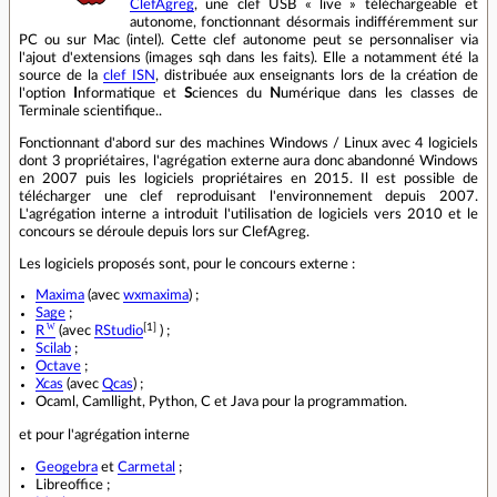
ClefAgreg
, une clef USB « live » téléchargeable et
autonome, fonctionnant désormais indifféremment sur
PC ou sur Mac (intel). Cette clef autonome peut se personnaliser via
l'ajout d'extensions (images sqh dans les faits). Elle a notamment été la
source de la
clef ISN
, distribuée aux enseignants lors de la création de
l'option
I
nformatique et
S
ciences du
N
umérique dans les classes de
Terminale scientifique..
Fonctionnant d'abord sur des machines Windows / Linux avec 4 logiciels
dont 3 propriétaires, l'agrégation externe aura donc abandonné Windows
en 2007 puis les logiciels propriétaires en 2015. Il est possible de
télécharger une clef reproduisant l'environnement depuis 2007.
L'agrégation interne a introduit l'utilisation de logiciels vers 2010 et le
concours se déroule depuis lors sur ClefAgreg.
Les logiciels proposés sont, pour le concours externe :
Maxima
(avec
wxmaxima
) ;
Sage
;
[1]
R
(avec
RStudio
) ;
Scilab
;
Octave
;
Xcas
(avec
Qcas
) ;
Ocaml, Camllight, Python, C et Java pour la programmation.
et pour l'agrégation interne
Geogebra
et
Carmetal
;
Libreoffice ;