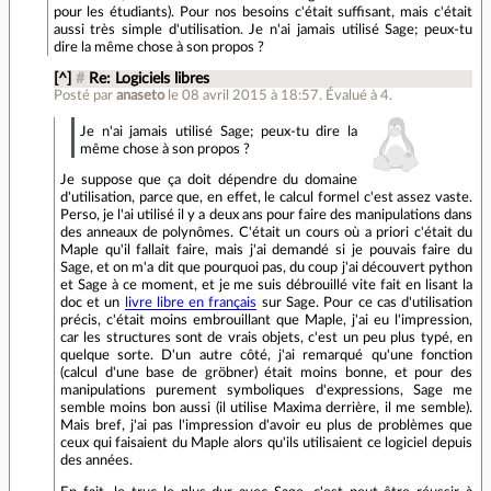
pour les étudiants). Pour nos besoins c'était suffisant, mais c'était
aussi très simple d'utilisation. Je n'ai jamais utilisé Sage; peux-tu
dire la même chose à son propos ?
[^]
#
Re: Logiciels libres
Posté par
anaseto
le 08 avril 2015 à 18:57
.
Évalué à
4
.
Je n'ai jamais utilisé Sage; peux-tu dire la
même chose à son propos ?
Je suppose que ça doit dépendre du domaine
d'utilisation, parce que, en effet, le calcul formel c'est assez vaste.
Perso, je l'ai utilisé il y a deux ans pour faire des manipulations dans
des anneaux de polynômes. C'était un cours où a priori c'était du
Maple qu'il fallait faire, mais j'ai demandé si je pouvais faire du
Sage, et on m'a dit que pourquoi pas, du coup j'ai découvert python
et Sage à ce moment, et je me suis débrouillé vite fait en lisant la
doc et un
livre libre en français
sur Sage. Pour ce cas d'utilisation
précis, c'était moins embrouillant que Maple, j'ai eu l'impression,
car les structures sont de vrais objets, c'est un peu plus typé, en
quelque sorte. D'un autre côté, j'ai remarqué qu'une fonction
(calcul d'une base de gröbner) était moins bonne, et pour des
manipulations purement symboliques d'expressions, Sage me
semble moins bon aussi (il utilise Maxima derrière, il me semble).
Mais bref, j'ai pas l'impression d'avoir eu plus de problèmes que
ceux qui faisaient du Maple alors qu'ils utilisaient ce logiciel depuis
des années.