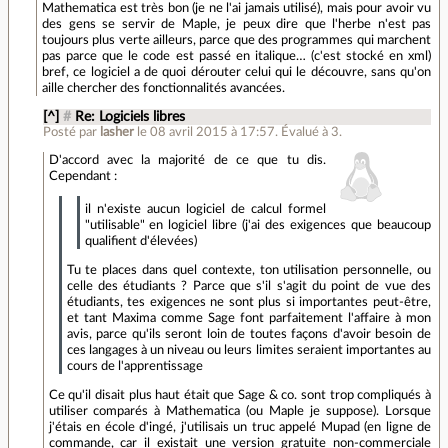
Mathematica est très bon (je ne l'ai jamais utilisé), mais pour avoir vu
des gens se servir de Maple, je peux dire que l'herbe n'est pas
toujours plus verte ailleurs, parce que des programmes qui marchent
pas parce que le code est passé en italique… (c'est stocké en xml)
bref, ce logiciel a de quoi dérouter celui qui le découvre, sans qu'on
aille chercher des fonctionnalités avancées.
[^]
#
Re: Logiciels libres
Posté par
lasher
le 08 avril 2015 à 17:57
.
Évalué à
3
.
D'accord avec la majorité de ce que tu dis.
Cependant :
il n'existe aucun logiciel de calcul formel
"utilisable" en logiciel libre (j'ai des exigences que beaucoup
qualifient d'élevées)
Tu te places dans quel contexte, ton utilisation personnelle, ou
celle des étudiants ? Parce que s'il s'agit du point de vue des
étudiants, tes exigences ne sont plus si importantes peut-être,
et tant Maxima comme Sage font parfaitement l'affaire à mon
avis, parce qu'ils seront loin de toutes façons d'avoir besoin de
ces langages à un niveau ou leurs limites seraient importantes au
cours de l'apprentissage
Ce qu'il disait plus haut était que Sage & co. sont trop compliqués à
utiliser comparés à Mathematica (ou Maple je suppose). Lorsque
j'étais en école d'ingé, j'utilisais un truc appelé Mupad (en ligne de
commande, car il existait une version gratuite non-commerciale