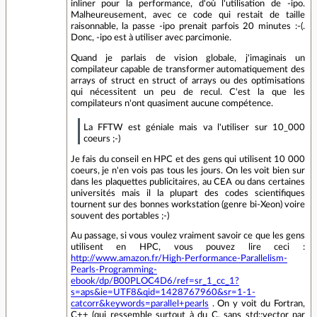
inliner pour la performance, d'où l'utilisation de -ipo.
Malheureusement, avec ce code qui restait de taille
raisonnable, la passe -ipo prenait parfois 20 minutes :-(.
Donc, -ipo est à utiliser avec parcimonie.
Quand je parlais de vision globale, j'imaginais un
compilateur capable de transformer automatiquement des
arrays of struct en struct of arrays ou des optimisations
qui nécessitent un peu de recul. C'est la que les
compilateurs n'ont quasiment aucune compétence.
La FFTW est géniale mais va l'utiliser sur 10_000
coeurs ;-)
Je fais du conseil en HPC et des gens qui utilisent 10 000
coeurs, je n'en vois pas tous les jours. On les voit bien sur
dans les plaquettes publicitaires, au CEA ou dans certaines
universités mais il la plupart des codes scientifiques
tournent sur des bonnes workstation (genre bi-Xeon) voire
souvent des portables ;-)
Au passage, si vous voulez vraiment savoir ce que les gens
utilisent en HPC, vous pouvez lire ceci :
http://www.amazon.fr/High-Performance-Parallelism-
Pearls-Programming-
ebook/dp/B00PLOC4D6/ref=sr_1_cc_1?
s=aps&ie=UTF8&qid=1428767960&sr=1-1-
catcorr&keywords=parallel+pearls
. On y voit du Fortran,
C++ (qui ressemble surtout à du C, sans std::vector par