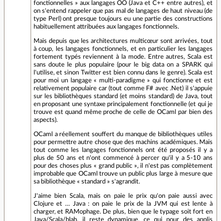
fonctionnelles » aux langages OO (Java et C++ entre autres), et
on s'entend rappeler que pas mal de langages de haut niveau (de
type Perl) ont presque toujours eu une partie des constructions
habituellement attribuées aux langages fonctionnels.
Mais depuis que les architectures multicœur sont arrivées, tout
à coup, les langages fonctionnels, et en particulier les langages
fortement typés reviennent à la mode. Entre autres, Scala est
sans doute le plus populaire (pour le big data on a SPARK qui
l'utilise, et sinon Twitter est bien connu dans le genre). Scala est
pour moi un langage « multi-paradigme » qui fonctionne et est
relativement populaire car (tout comme F# avec .Net) il s'appuie
sur les bibliothèques standard (et moins standard) de Java, tout
en proposant une syntaxe principalement fonctionnelle (et qui je
trouve est quand même proche de celle de OCaml par bien des
aspects).
OCaml a réellement souffert du manque de bibliothèques utiles
pour permettre autre chose que des machins académiques. Mais
tout comme les langages fonctionnels ont été proposés il y a
plus de 50 ans et n'ont commencé à percer qu'il y a 5-10 ans
pour des choses plus « grand public », il n'est pas complètement
improbable que OCaml trouve un public plus large à mesure que
sa bibliothèque « standard » s'agrandit.
J'aime bien Scala, mais on paie le prix qu'on paie aussi avec
Clojure et … Java : on paie le prix de la JVM qui est lente à
charger, et RAMophage. De plus, bien que le typage soit fort en
Java/Scala/blah, il reste dynamique, ce qui pour des applis