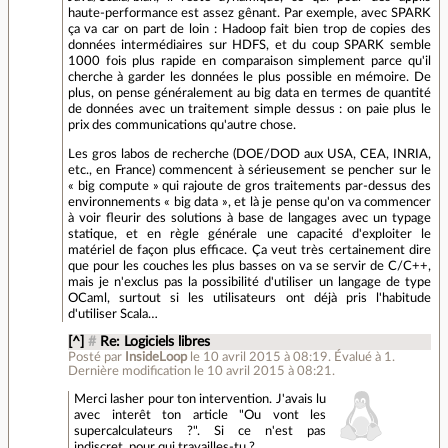
haute-performance est assez gênant. Par exemple, avec SPARK
ça va car on part de loin : Hadoop fait bien trop de copies des
données intermédiaires sur HDFS, et du coup SPARK semble
1000 fois plus rapide en comparaison simplement parce qu'il
cherche à garder les données le plus possible en mémoire. De
plus, on pense généralement au big data en termes de quantité
de données avec un traitement simple dessus : on paie plus le
prix des communications qu'autre chose.
Les gros labos de recherche (DOE/DOD aux USA, CEA, INRIA,
etc., en France) commencent à sérieusement se pencher sur le
« big compute » qui rajoute de gros traitements par-dessus des
environnements « big data », et là je pense qu'on va commencer
à voir fleurir des solutions à base de langages avec un typage
statique, et en règle générale une capacité d'exploiter le
matériel de façon plus efficace. Ça veut très certainement dire
que pour les couches les plus basses on va se servir de C/C++,
mais je n'exclus pas la possibilité d'utiliser un langage de type
OCaml, surtout si les utilisateurs ont déjà pris l'habitude
d'utiliser Scala…
[^]
#
Re: Logiciels libres
Posté par
InsideLoop
le 10 avril 2015 à 08:19
.
Évalué à
1
.
Dernière modification le 10 avril 2015 à 08:21.
Merci lasher pour ton intervention. J'avais lu
avec interêt ton article "Ou vont les
supercalculateurs ?". Si ce n'est pas
indiscret, pour qui travailles-tu ?