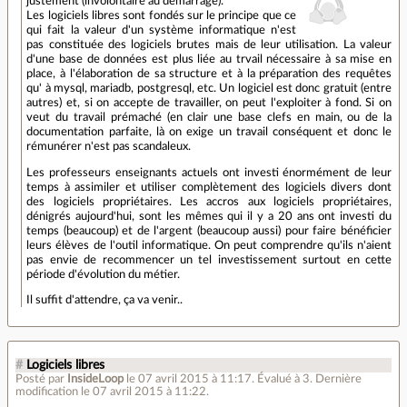
justement (involontaire au démarrage).
Les logiciels libres sont fondés sur le principe que ce
qui fait la valeur d'un système informatique n'est
pas constituée des logiciels brutes mais de leur utilisation. La valeur
d'une base de données est plus liée au trvail nécessaire à sa mise en
place, à l'élaboration de sa structure et à la préparation des requêtes
qu' à mysql, mariadb, postgresql, etc. Un logiciel est donc gratuit (entre
autres) et, si on accepte de travailler, on peut l'exploiter à fond. Si on
veut du travail prémaché (en clair une base clefs en main, ou de la
documentation parfaite, là on exige un travail conséquent et donc le
rémunérer n'est pas scandaleux.
Les professeurs enseignants actuels ont investi énormément de leur
temps à assimiler et utiliser complètement des logiciels divers dont
des logiciels propriétaires. Les accros aux logiciels propriétaires,
dénigrés aujourd'hui, sont les mêmes qui il y a 20 ans ont investi du
temps (beaucoup) et de l'argent (beaucoup aussi) pour faire bénéficier
leurs élèves de l'outil informatique. On peut comprendre qu'ils n'aient
pas envie de recommencer un tel investissement surtout en cette
période d'évolution du métier.
Il suffit d'attendre, ça va venir..
#
Logiciels libres
Posté par
InsideLoop
le 07 avril 2015 à 11:17
.
Évalué à
3
.
Dernière
modification le 07 avril 2015 à 11:22.