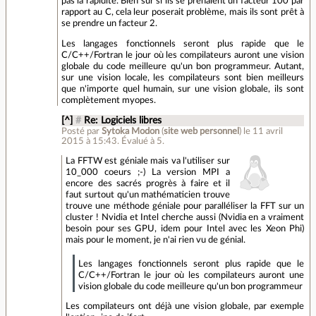
pas la rapidité. Bien sur si ils se prenaient un facteur 100 par
rapport au C, cela leur poserait problème, mais ils sont prêt à
se prendre un facteur 2.
Les langages fonctionnels seront plus rapide que le
C/C++/Fortran le jour où les compilateurs auront une vision
globale du code meilleure qu'un bon programmeur. Autant,
sur une vision locale, les compilateurs sont bien meilleurs
que n'importe quel humain, sur une vision globale, ils sont
complètement myopes.
[^]
#
Re: Logiciels libres
Posté par
Sytoka Modon
(
site web personnel
)
le 11 avril
2015 à 15:43
.
Évalué à
5
.
La FFTW est géniale mais va l'utiliser sur
10_000 coeurs ;-) La version MPI a
encore des sacrés progrès à faire et il
faut surtout qu'un mathématicien trouve
trouve une méthode géniale pour paralléliser la FFT sur un
cluster ! Nvidia et Intel cherche aussi (Nvidia en a vraiment
besoin pour ses GPU, idem pour Intel avec les Xeon Phi)
mais pour le moment, je n'ai rien vu de génial.
Les langages fonctionnels seront plus rapide que le
C/C++/Fortran le jour où les compilateurs auront une
vision globale du code meilleure qu'un bon programmeur
Les compilateurs ont déjà une vision globale, par exemple