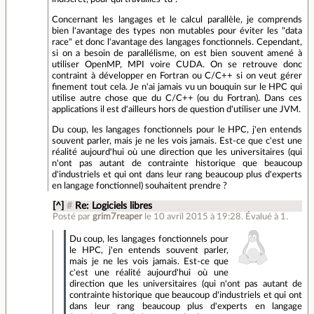
Concernant les langages et le calcul parallèle, je comprends
bien l'avantage des types non mutables pour éviter les "data
race" et donc l'avantage des langages fonctionnels. Cependant,
si on a besoin de parallélisme, on est bien souvent amené à
utiliser OpenMP, MPI voire CUDA. On se retrouve donc
contraint à développer en Fortran ou C/C++ si on veut gérer
finement tout cela. Je n'ai jamais vu un bouquin sur le HPC qui
utilise autre chose que du C/C++ (ou du Fortran). Dans ces
applications il est d'ailleurs hors de question d'utiliser une JVM.
Du coup, les langages fonctionnels pour le HPC, j'en entends
souvent parler, mais je ne les vois jamais. Est-ce que c'est une
réalité aujourd'hui où une direction que les universitaires (qui
n'ont pas autant de contrainte historique que beaucoup
d'industriels et qui ont dans leur rang beaucoup plus d'experts
en langage fonctionnel) souhaitent prendre ?
[^]
#
Re: Logiciels libres
Posté par
grim7reaper
le 10 avril 2015 à 19:28
.
Évalué à
1
.
Du coup, les langages fonctionnels pour
le HPC, j'en entends souvent parler,
mais je ne les vois jamais. Est-ce que
c'est une réalité aujourd'hui où une
direction que les universitaires (qui n'ont pas autant de
contrainte historique que beaucoup d'industriels et qui ont
dans leur rang beaucoup plus d'experts en langage