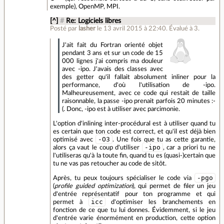
exemple), OpenMP, MPI.
[^]
#
Re: Logiciels libres
Posté par
lasher
le 13 avril 2015 à 22:40
.
Évalué à
3
.
J'ait fait du Fortran orienté objet
pendant 3 ans et sur un code de 15
000 lignes j'ai compris ma douleur
avec -ipo. J'avais des classes avec
des getter qu'il fallait absolument inliner pour la
performance, d'où l'utilisation de -ipo.
Malheureusement, avec ce code qui restait de taille
raisonnable, la passe -ipo prenait parfois 20 minutes :-
(. Donc, -ipo est à utiliser avec parcimonie.
L'option d'inlining inter-procédural est à utiliser quand tu
es certain que ton code est correct, et qu'il est déjà bien
-O3
optimisé avec
. Une fois que tu as cette garantie,
-ipo
alors ça vaut le coup d'utiliser
, car a priori tu ne
l'utiliseras qu'à la toute fin, quand tu es (quasi-)certain que
tu ne vas pas retoucher au code de sitôt.
-pgo
Après, tu peux toujours spécialiser le code via
(
profile guided optimization
), qui permet de filer un jeu
d'entrée représentatif pour ton programme et qui
icc
permet à
d'optimiser les branchements en
fonction de ce que tu lui donnes. Évidemment, si le jeu
d'entrée varie énormément en production, cette option