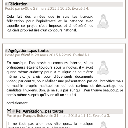
#
Félicitation
Posté par
sv0t
le 28 mars 2015 à 10:25
.
Évalué à
4
.
Cela fait des années que je suis tes travaux,
félicitation pour l'opiniâtreté et la patience avec
laquelle ce projet c'est imposé, et à détrôné les
logiciels propriétaire d'un concours national.
#
Agrégation....pas toutes
Posté par
falcaf
le 28 mars 2015 à 22:09
.
Évalué à
1
.
En musique, l'an passé au concours interne, si les
ordinateurs étaient toujours sous windows, il y avait
quand même audacity pour la musique et peut-être
même vlc, je crois, pour d'éventuels documents
video ; par contre, pour réaliser une présentation, pas de libreoffice mais
le machin proprio habituel…ce qui est curieux et désavantage les
candidats linuxiens. Bon, je ne suis pas sûr qu'il s'en trouve beaucoup, je
serais même surpris qu'il y en ait un seul ! :(
cordialement,
[^]
#
Re: Agrégation....pas toutes
Posté par
François Boisson
le 31 mars 2015 à 11:12
.
Évalué à
3
.
Il ne faut pas aller plus vite que… la musique