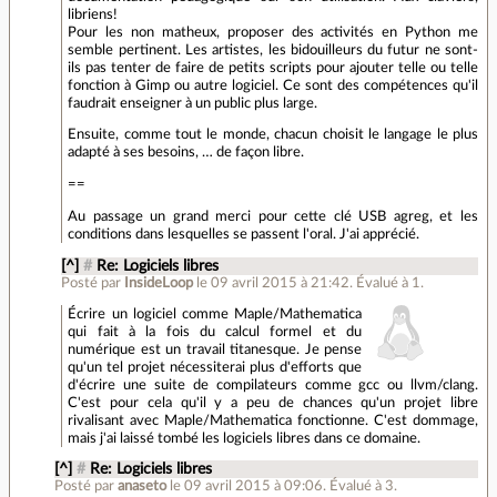
libriens!
Pour les non matheux, proposer des activités en Python me
semble pertinent. Les artistes, les bidouilleurs du futur ne sont-
ils pas tenter de faire de petits scripts pour ajouter telle ou telle
fonction à Gimp ou autre logiciel. Ce sont des compétences qu'il
faudrait enseigner à un public plus large.
Ensuite, comme tout le monde, chacun choisit le langage le plus
adapté à ses besoins, … de façon libre.
==
Au passage un grand merci pour cette clé USB agreg, et les
conditions dans lesquelles se passent l'oral. J'ai apprécié.
[^]
#
Re: Logiciels libres
Posté par
InsideLoop
le 09 avril 2015 à 21:42
.
Évalué à
1
.
Écrire un logiciel comme Maple/Mathematica
qui fait à la fois du calcul formel et du
numérique est un travail titanesque. Je pense
qu'un tel projet nécessiterai plus d'efforts que
d'écrire une suite de compilateurs comme gcc ou llvm/clang.
C'est pour cela qu'il y a peu de chances qu'un projet libre
rivalisant avec Maple/Mathematica fonctionne. C'est dommage,
mais j'ai laissé tombé les logiciels libres dans ce domaine.
[^]
#
Re: Logiciels libres
Posté par
anaseto
le 09 avril 2015 à 09:06
.
Évalué à
3
.