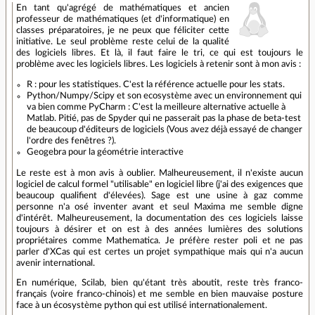
En tant qu'agrégé de mathématiques et ancien
professeur de mathématiques (et d'informatique) en
classes préparatoires, je ne peux que féliciter cette
initiative. Le seul problème reste celui de la qualité
des logiciels libres. Et là, il faut faire le tri, ce qui est toujours le
problème avec les logiciels libres. Les logiciels à retenir sont à mon avis :
R : pour les statistiques. C'est la référence actuelle pour les stats.
Python/Numpy/Scipy et son ecosystème avec un environnement qui
va bien comme PyCharm : C'est la meilleure alternative actuelle à
Matlab. Pitié, pas de Spyder qui ne passerait pas la phase de beta-test
de beaucoup d'éditeurs de logiciels (Vous avez déjà essayé de changer
l'ordre des fenêtres ?).
Geogebra pour la géométrie interactive
Le reste est à mon avis à oublier. Malheureusement, il n'existe aucun
logiciel de calcul formel "utilisable" en logiciel libre (j'ai des exigences que
beaucoup qualifient d'élevées). Sage est une usine à gaz comme
personne n'a osé inventer avant et seul Maxima me semble digne
d'intérêt. Malheureusement, la documentation des ces logiciels laisse
toujours à désirer et on est à des années lumières des solutions
propriétaires comme Mathematica. Je préfère rester poli et ne pas
parler d'XCas qui est certes un projet sympathique mais qui n'a aucun
avenir international.
En numérique, Scilab, bien qu'étant très aboutit, reste très franco-
français (voire franco-chinois) et me semble en bien mauvaise posture
face à un écosystème python qui est utilisé internationalement.