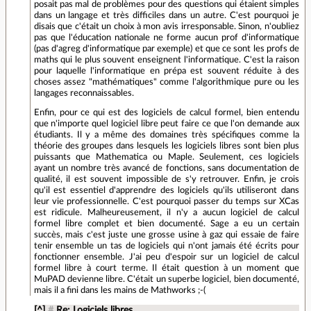
posait pas mal de problèmes pour des questions qui étaient simples
dans un langage et très difficiles dans un autre. C'est pourquoi je
disais que c'était un choix à mon avis irresponsable. Sinon, n'oubliez
pas que l'éducation nationale ne forme aucun prof d'informatique
(pas d'agreg d'informatique par exemple) et que ce sont les profs de
maths qui le plus souvent enseignent l'informatique. C'est la raison
pour laquelle l'informatique en prépa est souvent réduite à des
choses assez "mathématiques" comme l'algorithmique pure ou les
langages reconnaissables.
Enfin, pour ce qui est des logiciels de calcul formel, bien entendu
que n'importe quel logiciel libre peut faire ce que l'on demande aux
étudiants. Il y a même des domaines très spécifiques comme la
théorie des groupes dans lesquels les logiciels libres sont bien plus
puissants que Mathematica ou Maple. Seulement, ces logiciels
ayant un nombre très avancé de fonctions, sans documentation de
qualité, il est souvent impossible de s'y retrouver. Enfin, je crois
qu'il est essentiel d'apprendre des logiciels qu'ils utiliseront dans
leur vie professionnelle. C'est pourquoi passer du temps sur XCas
est ridicule. Malheureusement, il n'y a aucun logiciel de calcul
formel libre complet et bien documenté. Sage a eu un certain
succès, mais c'est juste une grosse usine à gaz qui essaie de faire
tenir ensemble un tas de logiciels qui n'ont jamais été écrits pour
fonctionner ensemble. J'ai peu d'espoir sur un logiciel de calcul
formel libre à court terme. Il était question à un moment que
MuPAD devienne libre. C'était un superbe logiciel, bien documenté,
mais il a fini dans les mains de Mathworks ;-(
[^]
#
Re: Logiciels libres