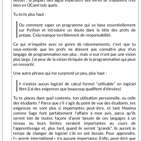
besoin ; la plupart des algos impératifs des livres se traduisent très
bien en OCaml tels quels.
Tu écris plus haut :
Ou comment saper un programme qui se base essentiellement
sur Python et introduire un doute dans la tête des profs de
prépas. Cela manque terriblement de responsabilité.
Ce qui m'inquiète avec ce genre de raisonnements, c'est que tu
sous-entends que les profs ne doivent pas connaître plus d'un
langage de programmation non plus ; mais si eux n'ont pas une vision
plus large, j'ai peur de la vision étriquée de la programmation qui peut
en ressortir.
Une autre phrase qui me surprend un peu, plus haut :
il n'existe aucun logiciel de calcul formel "utilisable" en logiciel
libre (j'ai des exigences que beaucoup qualifient d'élevées)
Tu te places dans quel contexte, ton utilisation personnelle, ou celle
des étudiants ? Parce que s'il s'agit du point de vue des étudiants, tes
exigences ne sont plus si importantes peut-être, et tant Maxima
comme Sage font parfaitement l'affaire à mon avis, parce qu'ils
seront loin de toutes façons d'avoir besoin de ces langages à un
niveau ou leurs limites seraient importantes au cours de
l'apprentissage et, plus tard, quand ils seront "grands", ils auront le
temps de changer de logiciel s'ils en ont besoin. Pour apprendre,
l'« avenir international » n'a aucune importance. Enfin, peut-être que