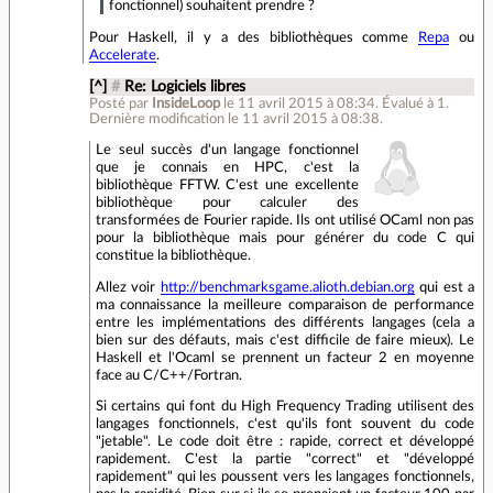
fonctionnel) souhaitent prendre ?
Pour Haskell, il y a des bibliothèques comme
Repa
ou
Accelerate
.
[^]
#
Re: Logiciels libres
Posté par
InsideLoop
le 11 avril 2015 à 08:34
.
Évalué à
1
.
Dernière modification le 11 avril 2015 à 08:38.
Le seul succès d'un langage fonctionnel
que je connais en HPC, c'est la
bibliothèque FFTW. C'est une excellente
bibliothèque pour calculer des
transformées de Fourier rapide. Ils ont utilisé OCaml non pas
pour la bibliothèque mais pour générer du code C qui
constitue la bibliothèque.
Allez voir
http://benchmarksgame.alioth.debian.org
qui est a
ma connaissance la meilleure comparaison de performance
entre les implémentations des différents langages (cela a
bien sur des défauts, mais c'est difficile de faire mieux). Le
Haskell et l'Ocaml se prennent un facteur 2 en moyenne
face au C/C++/Fortran.
Si certains qui font du High Frequency Trading utilisent des
langages fonctionnels, c'est qu'ils font souvent du code
"jetable". Le code doit être : rapide, correct et développé
rapidement. C'est la partie "correct" et "développé
rapidement" qui les poussent vers les langages fonctionnels,