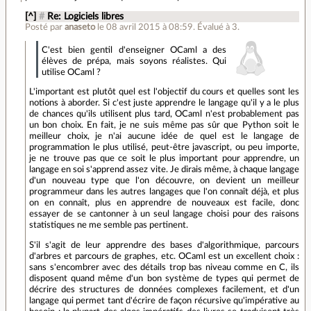
[^]
#
Re: Logiciels libres
Posté par
anaseto
le 08 avril 2015 à 08:59
.
Évalué à
3
.
C'est bien gentil d'enseigner OCaml a des
élèves de prépa, mais soyons réalistes. Qui
utilise OCaml ?
L'important est plutôt quel est l'objectif du cours et quelles sont les
notions à aborder. Si c'est juste apprendre le langage qu'il y a le plus
de chances qu'ils utilisent plus tard, OCaml n'est probablement pas
un bon choix. En fait, je ne suis même pas sûr que Python soit le
meilleur choix, je n'ai aucune idée de quel est le langage de
programmation le plus utilisé, peut-être javascript, ou peu importe,
je ne trouve pas que ce soit le plus important pour apprendre, un
langage en soi s'apprend assez vite. Je dirais même, à chaque langage
d'un nouveau type que l'on découvre, on devient un meilleur
programmeur dans les autres langages que l'on connaît déjà, et plus
on en connaît, plus en apprendre de nouveaux est facile, donc
essayer de se cantonner à un seul langage choisi pour des raisons
statistiques ne me semble pas pertinent.
S'il s'agit de leur apprendre des bases d'algorithmique, parcours
d'arbres et parcours de graphes, etc. OCaml est un excellent choix :
sans s'encombrer avec des détails trop bas niveau comme en C, ils
disposent quand même d'un bon système de types qui permet de
décrire des structures de données complexes facilement, et d'un
langage qui permet tant d'écrire de façon récursive qu'impérative au