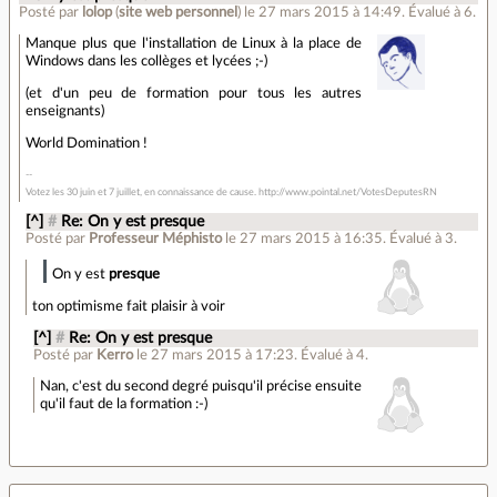
Posté par
lolop
(
site web personnel
)
le 27 mars 2015 à 14:49
.
Évalué à
6
.
Manque plus que l'installation de Linux à la place de
Windows dans les collèges et lycées ;-)
(et d'un peu de formation pour tous les autres
enseignants)
World Domination !
Votez les 30 juin et 7 juillet, en connaissance de cause. http://www.pointal.net/VotesDeputesRN
[^]
#
Re: On y est presque
Posté par
Professeur Méphisto
le 27 mars 2015 à 16:35
.
Évalué à
3
.
On y est
presque
ton optimisme fait plaisir à voir
[^]
#
Re: On y est presque
Posté par
Kerro
le 27 mars 2015 à 17:23
.
Évalué à
4
.
Nan, c'est du second degré puisqu'il précise ensuite
qu'il faut de la formation :-)