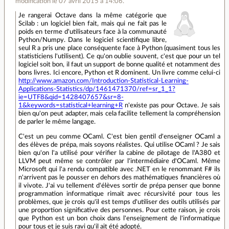
modification le 07 avril 2015 à 14:06.
Je rangerai Octave dans la même catégorie que
Scilab : un logiciel bien fait, mais qui ne fait pas le
poids en terme d'utilisateurs face à la communauté
Python/Numpy. Dans le logiciel scientifique libre,
seul R a pris une place conséquente face à Python (quasiment tous les
statisticiens l'utilisent). Ce qu'on oublie souvent, c'est que pour un tel
logiciel soit bon, il faut un support de bonne qualité et notamment des
bons livres. Ici encore, Python et R dominent. Un livre comme celui-ci
http://www.amazon.com/Introduction-Statistical-Learning-
Applications-Statistics/dp/1461471370/ref=sr_1_1?
ie=UTF8&qid=1428407657&sr=8-
1&keywords=statistical+learning+R
n'existe pas pour Octave. Je sais
bien qu'on peut adapter, mais cela facilite tellement la compréhension
de parler le même langage.
C'est un peu comme OCaml. C'est bien gentil d'enseigner OCaml a
des élèves de prépa, mais soyons réalistes. Qui utilise OCaml ? Je sais
bien qu'on l'a utilisé pour vérifier la cabine de pilotage de l'A380 et
LLVM peut même se contrôler par l'intermédiaire d'OCaml. Même
Microsoft qui l'a rendu compatible avec .NET en le renommant F# ils
n'arrivent pas le pousser en dehors des mathématiques financières où
il vivote. J'ai vu tellement d'élèves sortir de prépa penser que bonne
programmation informatique rimait avec récursivité pour tous les
problèmes, que je crois qu'il est temps d'utiliser des outils utilisés par
une proportion significative des personnes. Pour cette raison, je crois
que Python est un bon choix dans l'enseignement de l'informatique
pour tous et je suis ravi qu'il ait été adopté.