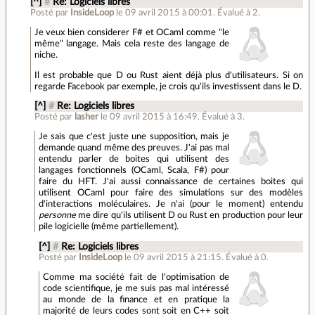
[^]
#
Re: Logiciels libres
Posté par
InsideLoop
le 09 avril 2015 à 00:01
.
Évalué à
2
.
Je veux bien considerer F# et OCaml comme "le
même" langage. Mais cela reste des langage de
niche.
Il est probable que D ou Rust aient déjà plus d'utilisateurs. Si on
regarde Facebook par exemple, je crois qu'ils investissent dans le D.
[^]
#
Re: Logiciels libres
Posté par
lasher
le 09 avril 2015 à 16:49
.
Évalué à
3
.
Je sais que c'est juste une supposition, mais je
demande quand même des preuves. J'ai pas mal
entendu parler de boites qui utilisent des
langages fonctionnels (OCaml, Scala, F#) pour
faire du HFT. J'ai aussi connaissance de certaines boites qui
utilisent OCaml pour faire des simulations sur des modèles
d'interactions moléculaires. Je n'ai (pour le moment) entendu
personne
me dire qu'ils utilisent D ou Rust en production pour leur
pile logicielle (même partiellement).
[^]
#
Re: Logiciels libres
Posté par
InsideLoop
le 09 avril 2015 à 21:15
.
Évalué à
0
.
Comme ma société fait de l'optimisation de
code scientifique, je me suis pas mal intéressé
au monde de la finance et en pratique la
majorité de leurs codes sont soit en C++ soit