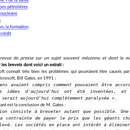
hé » de la santé
ies pétrolières
 nucléaire
s
on, la formation
crédit
 revue de presse sur un sujet souvent méconnu et dont la mat
 les brevets dont voici un extrait :
soft connaît très bien les problèmes qui pourraient être causés par
crosoft, Bill Gates, en 1991 :
ens avaient compris comment pouvaient être accor
es idées d'aujourd'hui ont été inventées, et 
 serait aujourd'hui complètement paralysée ».
sant est la conclusion de M. Gates :
ion consiste à breveter autant que possible. Une
ra contrainte de payer le prix que les géants ch
levé. Les sociétés en place ont intérêt à élimine