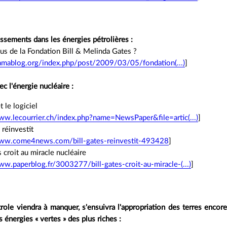
issements dans les énergies pétrolières :
s de la Fondation Bill & Melinda Gates ?
amablog.org/index.php/post/2009/03/05/fondation(...)
]
 l'énergie nucléaire :
t le logiciel
ww.lecourrier.ch/index.php?name=NewsPaper&file=artic(...)
]
 réinvestit
www.come4news.com/bill-gates-reinvestit-493428
]
s croit au miracle nucléaire
ww.paperblog.fr/3003277/bill-gates-croit-au-miracle-(...)
]
role viendra à manquer, s'ensuivra l'appropriation des terres encor
s énergies « vertes » des plus riches :