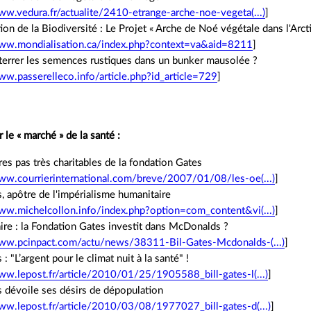
ww.vedura.fr/actualite/2410-etrange-arche-noe-vegeta(...)
]
tion de la Biodiversité : Le Projet « Arche de Noé végétale dans l'Arct
www.mondialisation.ca/index.php?context=va&aid=8211
]
nterrer les semences rustiques dans un bunker mausolée ?
ww.passerelleco.info/article.php?id_article=729
]
le « marché » de la santé :
es pas très charitables de la fondation Gates
ww.courrierinternational.com/breve/2007/01/08/les-oe(...)
]
s, apôtre de l'impérialisme humanitaire
ww.michelcollon.info/index.php?option=com_content&vi(...)
]
re : la Fondation Gates investit dans McDonalds ?
www.pcinpact.com/actu/news/38311-Bil-Gates-Mcdonalds-(...)
]
 : "L’argent pour le climat nuit à la santé" !
ww.lepost.fr/article/2010/01/25/1905588_bill-gates-l(...)
]
s dévoile ses désirs de dépopulation
ww.lepost.fr/article/2010/03/08/1977027_bill-gates-d(...)
]