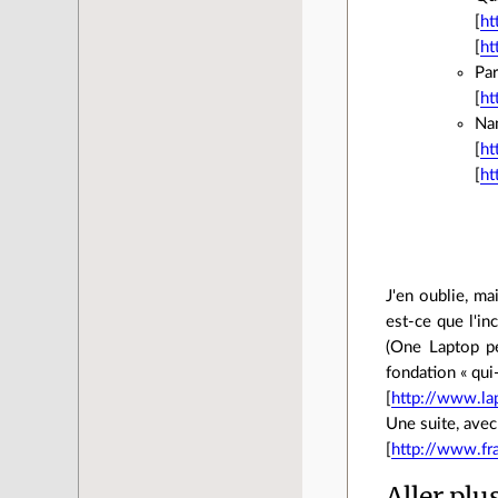
[
ht
[
ht
Par
[
ht
Nan
[
ht
[
ht
J'en oublie, ma
est-ce que l'i
(One Laptop pe
fondation « qui
[
http://www.lap
Une suite, avec 
[
http://www.fr
Aller plu