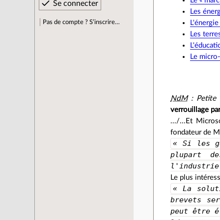
Le « marc
Les énerg
Pas de compte ? S’inscrire…
L'énergie
Les terre
L'éducati
Le micro-
NdM
: Petite
verrouillage par
.../...Et Micro
fondateur de Mi
« Si les g
plupart d
l'industrie
Le plus intéres
« La solut
brevets se
peut être é