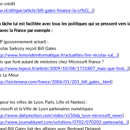
ro-crédit
.nl/afrique/article/bill-gates-finance-la-cr%C(...)
]
la tâche lui est facilitée avec tous les politiques qui se pressent vers 
vec la France par exemple :
 (gouvernement actuel) :
olas Sarkozy reçoit Bill Gates
tp://www.lemondeinformatique.fr/actualites/lire-nicolas-sa(...)
]
s que font autant de ministres chez Microsoft France ?
tp://www.lepost.fr/article/2009/10/08/1731807_mais-que-fon(...)
ic Le Meur
tp://loiclemeur.com/france/2006/01/201_bill_gates_.html
]
pour les villes de Lyon, Paris, Lille et Nantes) :
rosoft et la Ville de Lyon partenaires numériques
tp://www.dailymotion.com/video/x150da_lyon-microsoft_news
]
tp://www.journaldunet.com/solutions/0702/070202-partenaria(...)
]
nd Bill Gates fait des affaires avec Bertrand Delanoë