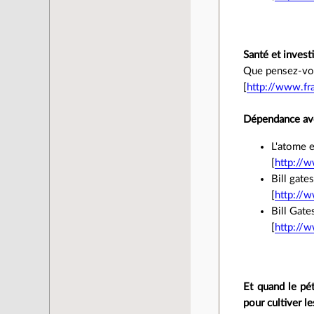
Santé et invest
Que pensez-vou
[
http://www.fr
Dépendance avec
L'atome e
[
http://w
Bill gates
[
http://
Bill Gate
[
http://w
Et quand le pét
pour cultiver le