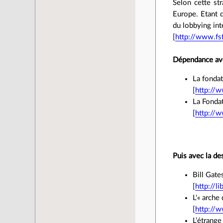
Selon cette st
Europe. Etant d
du lobbying int
[
http://www.fsf
Dépendance av
La fondat
[
http://w
La Fondat
[
http://
Puis avec la de
Bill Gate
[
http://l
L'« arche
[
http://w
L’étrang