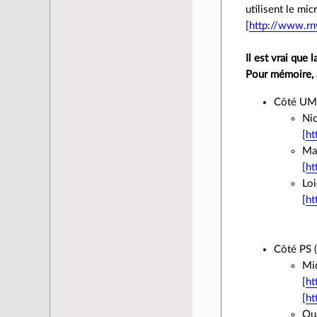
utilisent le mic
[
http://www.rnw
Il est vrai que 
Pour mémoire, a
Côté UMP
Nic
[
ht
Mai
[
ht
Lo
[
ht
Côté PS (
Mic
[
ht
[
ht
Qua