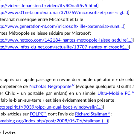
tp://videos.leparisien.fr/video/iLyROoaft5v5.html
]
tp://www.01net.com/editorial/370769/microsoft-et-paris-sig(...)
]
tenariat numérique entre Microsoft et Lille
tp://www.generation-nt.com/microsoft-lille-partenariat-num(...)
]
tes Métropole se laisse séduire par Microsoft
tp://www.neteco.com/142184-nantes-metropole-laisse-seduire(...)
tp://www.infos-du-net.com/actualite/13707-nantes-microsoft(...)
]
is après un rapide passage en revue du « mode opératoire » de celui
ncompétence de
Nicholas Negroponte
(évoquée quelquefois) suffit à
r Child - un portable par enfant) en un simple
Ultra-Mobile PC
-fait-le-bien-sur-terre » est bien évidemment bien présente :
topspirit.fr/9039/olpc-un-dual-boot-windowslin(...)
]
six articles sur
l'OLPC
dont l'avis de
Richard Stallman
:
amablog.org/index.php/post/2008/05/06/stallman-(...)
]
s loin