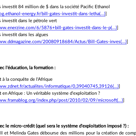
s investit 84 million de $ dans la société Pacific Ethanol
log.ethanol-energy.fr/bill-gates-investit-dans-letha(...)
]
s investit dans le pétrole vert
ww.enerzine.com/6/5876+bill-gates-investit-dans-le-p(...)
]
s investit dans les algues
www.ddmagazine.com/20080918684/Actus/Bill-Gates-inves(...)
]
 l'éducation, la formation :
 à la conquête de l'Afrique
ww.zdnet.fr/actualites/informatique/0,39040745,39126(...)
]
 en Afrique : Un véritable système d'exploitation ?
www.framablog.org/index.php/post/2010/02/09/microsoft(...)
]
 le micro-crédit (quel sera le système d'exploitation imposé ?) :
ill et Melinda Gates débourse des millions pour la création de com