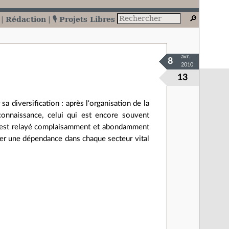
Rédaction
🎙️ Projets Libres
avr.
8
2010
13
sa diversification : après l'organisation de la
connaissance, celui qui est encore souvent
e est relayé complaisamment et abondamment
ser une dépendance dans chaque secteur vital