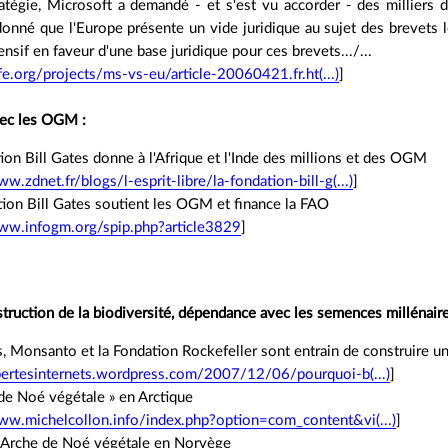
ratégie, Microsoft a demandé - et s'est vu accorder - des milliers
onné que l'Europe présente un vide juridique au sujet des brevets lo
ensif en faveur d'une base juridique pour ces brevets.../...
e.org/projects/ms-vs-eu/article-20060421.fr.ht(...)
]
ec les OGM :
ion Bill Gates donne à l'Afrique et l'Inde des millions et des OGM
ww.zdnet.fr/blogs/l-esprit-libre/la-fondation-bill-g(...)
]
ion Bill Gates soutient les OGM et finance la FAO
www.infogm.org/spip.php?article3829
]
struction de la biodiversité, dépendance avec les semences millénaire
s, Monsanto et la Fondation Rockefeller sont entrain de construire un
ibertesinternets.wordpress.com/2007/12/06/pourquoi-b(...)
]
 de Noé végétale » en Arctique
ww.michelcollon.info/index.php?option=com_content&vi(...)
]
e Arche de Noé végétale en Norvège