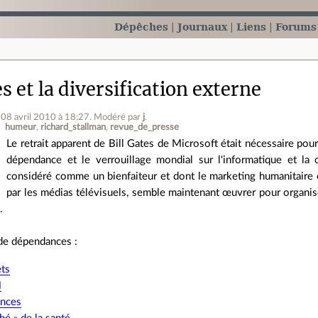
Dépêches
Journaux
Liens
Forums
es et la diversification externe
 08 avril 2010 à 18:27
.
Modéré par
j
.
humeur
richard_stallman
revue_de_presse
Le retrait apparent de Bill Gates de Microsoft était nécessaire pour 
dépendance et le verrouillage mondial sur l'informatique et la 
considéré comme un bienfaiteur et dont le marketing humanitair
par les médias télévisuels, semble maintenant œuvrer pour organi
.
 de dépendances :
ets
M
nces