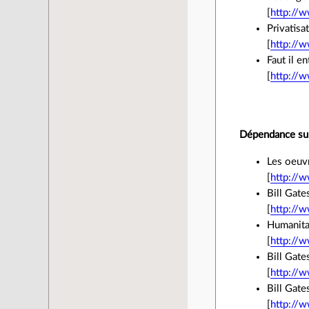
[
http://w
Privatisa
[
http://
Faut il e
[
http://w
Dépendance sur 
Les oeuvr
[
http://w
Bill Gate
[
http://w
Humanitai
[
http://
Bill Gates
[
http://w
Bill Gate
[
http://w