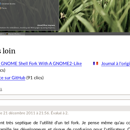
s loin
 GNOME Shell Fork With A GNOME2-Like
Journal à l'ori
cs)
ce sur GitHub
(91 clics)
s
).
le 21 décembre 2011 à 21:56
.
Évalué à
2
.
nt très septique de l'utilité d'un tel fork. Je pense même qu'au co
arpille les développeurs et risque de confusion pour l'utilisateur