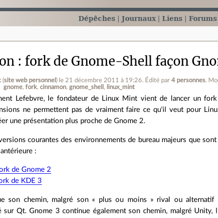
Dépêches
Journaux
Liens
Forums
n : fork de Gnome-Shell façon Gn
k
(
site web personnel
)
le 21 décembre 2011 à 19:26
.
Édité par
4 personnes
.
Mo
gnome
fork
cinnamon
gnome_shell
linux_mint
ent Lefebvre, le fondateur de Linux Mint vient de lancer un fork
nsions ne permettent pas de vraiment faire ce qu'il veut pour Lin
éer une présentation plus proche de Gnome 2.
versions courantes des environnements de bureau majeurs que sont
antérieure :
ork de Gnome 2
 fork de KDE 3
e son chemin, malgré son « plus ou moins » rival ou alternatif
 sur Qt. Gnome 3 continue également son chemin, malgré Unity, l'