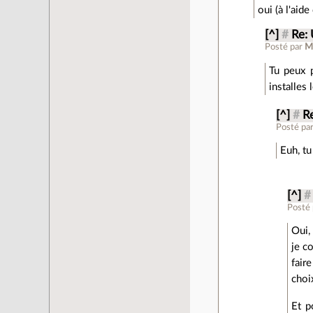
oui (à l'aide
[^]
#
Re: 
Posté par
M
Tu peux p
installes
[^]
#
Re
Posté pa
Euh, tu
[^]
#
Posté
Oui,
je c
fair
choix
Et p