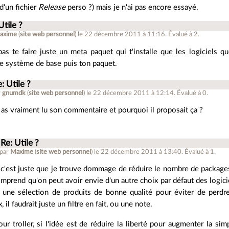
 d'un fichier
Release
perso ?) mais je n'ai pas encore essayé.
Utile ?
axime
(
site web personnel
)
le 22 décembre 2011 à 11:16
.
Évalué à
2
.
as te faire juste un meta paquet qui t'installe que les logiciels
 le système de base puis ton paquet.
: Utile ?
r
gnumdk
(
site web personnel
)
le 22 décembre 2011 à 12:14
.
Évalué à
0
.
 as vraiment lu son commentaire et pourquoi il proposait ça ?
Re: Utile ?
 par
Maxime
(
site web personnel
)
le 22 décembre 2011 à 13:40
.
Évalué à
1
.
 c'est juste que je trouve dommage de réduire le nombre de packages 
omprend qu'on peut avoir envie d'un autre choix par défaut des logiciel
e une sélection de produits de bonne qualité pour éviter de perdre 
, il faudrait juste un filtre en fait, ou une note.
our troller, si l'idée est de réduire la liberté pour augmenter la sim