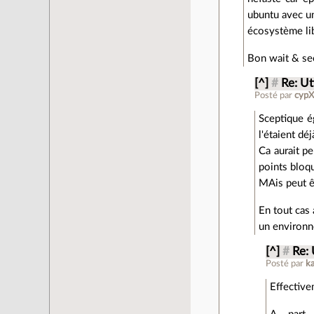
ubuntu avec un
écosystème lib
Bon wait & see
[^]
#
Re: Ut
Posté par
cyp
Sceptique é
l'étaient dé
Ca aurait pe
points bloq
MAis peut êt
En tout cas 
un environn
[^]
#
Re: 
Posté par
k
Effective