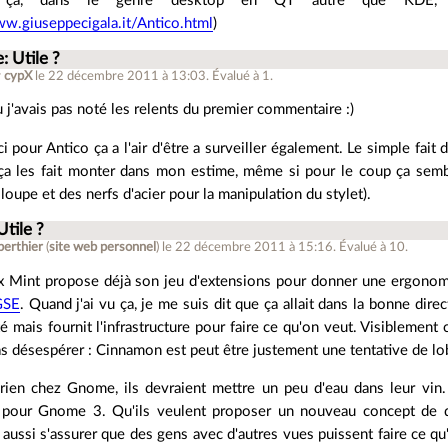
 ça, dans le genre desktop en QT autre que KDE, 
ww.giuseppecigala.it/Antico.html
)
: Utile ?
r
cypX
le 22 décembre 2011 à 13:03
.
Évalué à
1
.
 j'avais pas noté les relents du premier commentaire :)
i pour Antico ça a l'air d'être a surveiller également. Le simple fait
a les fait monter dans mon estime, même si pour le coup ça sembl
loupe et des nerfs d'acier pour la manipulation du stylet).
Utile ?
berthier
(
site web personnel
)
le 22 décembre 2011 à 15:16
.
Évalué à
10
.
ux Mint propose déjà son jeu d'extensions pour donner une ergon
SE
. Quand j'ai vu ça, je me suis dit que ça allait dans la bonne dir
é mais fournit l'infrastructure pour faire ce qu'on veut. Visiblement c
as désespérer : Cinnamon est peut être justement une tentative de l
rien chez Gnome, ils devraient mettre un peu d'eau dans leur vin.
if pour Gnome 3. Qu'ils veulent proposer un nouveau concept de de
 aussi s'assurer que des gens avec d'autres vues puissent faire ce qu