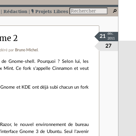
Rédaction
🎙️ Projets Libres
déc.
ome 2
21
2011
27
déré par
Bruno Michel
.
 de Gnome-shell. Pourquoi ? Selon lui, les
ux Mint. Ce fork s'appelle Cinnamon et veut
 Gnome et KDE ont déjà subi chacun un fork
 Razor, le nouvel environnement de bureau
interface Gnome 3 de Ubuntu. Seul l'avenir