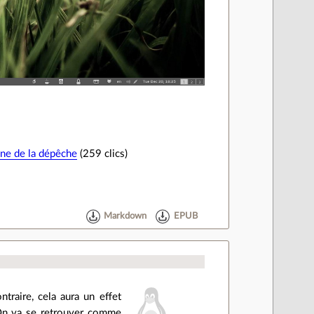
gine de la dépêche
(259 clics)
Markdown
EPUB
ntraire, cela aura un effet
. On va se retrouver comme