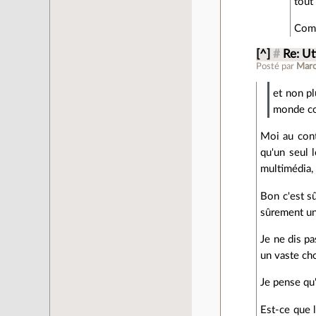
tout
Comm
[^]
#
Re: Ut
Posté par
Maro
et non pl
monde co
Moi au cont
qu'un seul 
multimédia, 
Bon c'est sû
sûrement une
Je ne dis pa
un vaste cho
Je pense qu'
Est-ce que l