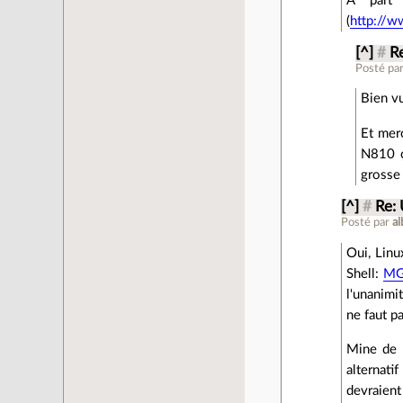
A part
(
http://w
[^]
#
Re
Posté pa
Bien vu
Et merc
N810 ç
grosse 
[^]
#
Re: 
Posté par
al
Oui, Lin
Shell:
MG
l'unanimit
ne faut p
Mine de 
alternat
devraient