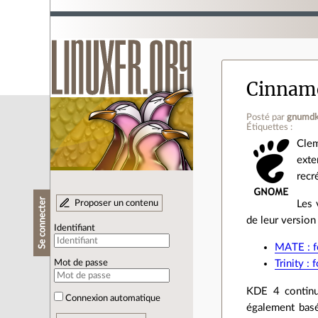
Cinnamo
Posté par
gnumd
Étiquettes :
Clem
exte
recr
Se connecter
Proposer un contenu
Les 
de leur version 
Identifiant
MATE : f
Trinity :
Mot de passe
KDE 4 continu
Connexion automatique
également basé