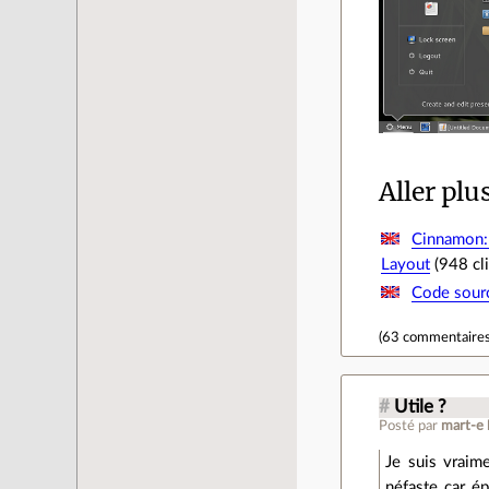
Aller plu
Cinnamon:
Layout
(948 cli
Code sour
(
63 commentaire
#
Utile ?
Posté par
mart-e
Je suis vraime
néfaste car ép