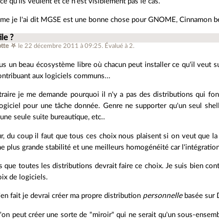
 ce qu'ils veulent et ce n'est visiblement pas le cas.
e je l'ai dit MGSE est une bonne chose pour GNOME, Cinnamon b
ile ?
tte ⛧
le 22 décembre 2011 à 09:25
.
Évalué à
2
.
us un beau écosystème libre où chacun peut installer ce qu'il veut sur
ntribuant aux logiciels communs...
raire je me demande pourquoi il n'y a pas des distributions qui fon
logiciel pour une tâche donnée. Genre ne supporter qu'un seul she
une seule suite bureautique, etc..
r, du coup il faut que tous ces choix nous plaisent si on veut que la
 plus grande stabilité et une meilleurs homogénéité car l'intégration
s que toutes les distributions devrait faire ce choix. Je suis bien con
ix de logiciels.
en fait je devrai créer ma propre distribution
personnelle
basée sur 
'on peut créer une sorte de "miroir" qui ne serait qu'un sous-ensemb