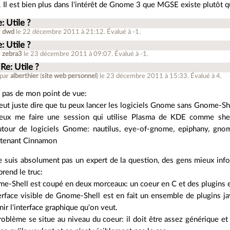
. Il est bien plus dans l'intérêt de Gnome 3 que MGSE existe plutôt
: Utile ?
r
dwd
le 22 décembre 2011 à 21:12
.
Évalué à
-1
.
: Utile ?
r
zebra3
le 23 décembre 2011 à 09:07
.
Évalué à
-1
.
Re: Utile ?
 par
alberthier
(
site web personnel
)
le 23 décembre 2011 à 15:33
.
Évalué à
4
.
 pas de mon point de vue:
eut juste dire que tu peux lancer les logiciels Gnome sans Gnome-Sh
eux me faire une session qui utilise Plasma de KDE comme shell
utour de logiciels Gnome: nautilus, eye-of-gnome, epiphany, gnome
tenant Cinnamon
e suis absolument pas un expert de la question, des gens mieux inf
rend le truc:
e-Shell est coupé en deux morceaux: un coeur en C et des plugins e
terface visible de Gnome-Shell est en fait un ensemble de plugins ja
nir l'interface graphique qu'on veut.
roblème se situe au niveau du coeur: il doit être assez générique et 