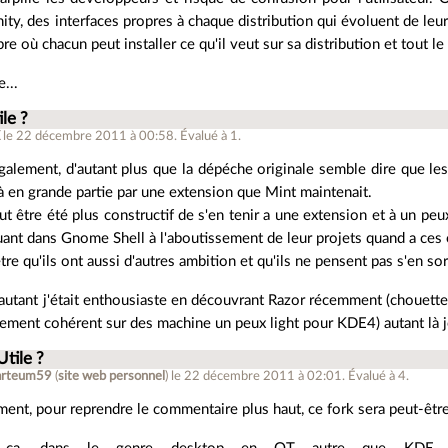
ity, des interfaces propres à chaque distribution qui évoluent de leu
re où chacun peut installer ce qu'il veut sur sa distribution et tout 
...
ile ?
X
le 22 décembre 2011 à 00:58
.
Évalué à
1
.
galement, d'autant plus que la dépéche originale semble dire que les
jà en grande partie par une extension que Mint maintenait.
ut être été plus constructif de s'en tenir a une extension et à un peu
uant dans Gnome Shell à l'aboutissement de leur projets quand a ces 
re qu'ils ont aussi d'autres ambition et qu'ils ne pensent pas s'en so
autant j'était enthousiaste en découvrant Razor récemment (chouette 
ement cohérent sur des machine un peux light pour KDE4) autant là j
Utile ?
arteum59
(
site web personnel
)
le 22 décembre 2011 à 02:01
.
Évalué à
4
.
ment, pour reprendre le commentaire plus haut, ce fork sera peut-être