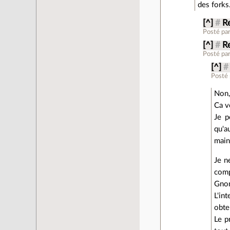
des forks
[^]
#
Re
Posté pa
[^]
#
Re
Posté pa
[^]
#
Posté
Non,
Ca v
Je p
qu'a
main
Je n
comp
Gnom
L'in
obte
Le p