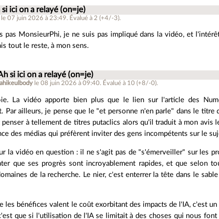
 si ici on a relayé (on=je)
le 07 juin 2026 à 23:49
.
Évalué à
2
(+4/-3)
.
is pas MonsieurPhi, je ne suis pas impliqué dans la vidéo, et l'intérê
is tout le reste, à mon sens.
Ah si ici on a relayé (on=je)
ahikeulbody
le 08 juin 2026 à 09:40
.
Évalué à
10
(+8/-0)
.
ie. La vidéo apporte bien plus que le lien sur l'article des Num
. Par ailleurs, je pense que le "et personne n'en parle" dans le titre
t penser à tellement de titres putaclics alors qu'il traduit à mon avis 
ence des médias qui préfèrent inviter des gens incompétents sur le su
r la vidéo en question : il ne s'agit pas de "s'émerveiller" sur les 
ater que ses progrès sont incroyablement rapides, et que selon t
domaines de la recherche. Le nier, c'est enterrer la tête dans le sable
e les bénéfices valent le coût exorbitant des impacts de l'IA, c'est 
c'est que si l'utilisation de l'IA se limitait à des choses qui nous fo