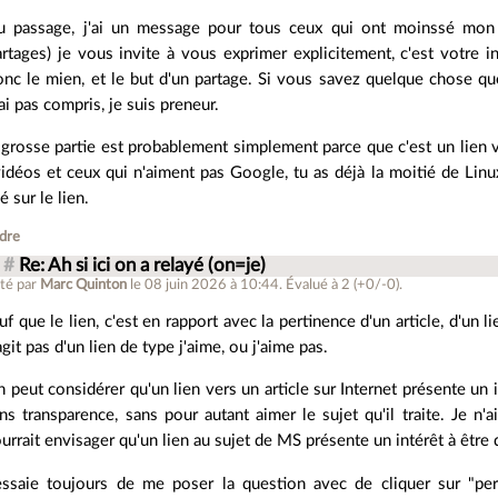
u passage, j'ai un message pour tous ceux qui ont moinssé mon 
artages) je vous invite à vous exprimer explicitement, c'est votre i
onc le mien, et le but d'un partage. Si vous savez quelque chose que
ai pas compris, je suis preneur.
grosse partie est probablement simplement parce que c'est un lien v
vidéos et ceux qui n'aiment pas Google, tu as déjà la moitié de Linu
é sur le lien.
dre
#
Re: Ah si ici on a relayé (on=je)
té par
Marc Quinton
le 08 juin 2026 à 10:44
.
Évalué à
2
(+0/-0)
.
uf que le lien, c'est en rapport avec la pertinence d'un article, d'un l
agit pas d'un lien de type j'aime, ou j'aime pas.
 peut considérer qu'un lien vers un article sur Internet présente un 
ns transparence, sans pour autant aimer le sujet qu'il traite. Je n
urrait envisager qu'un lien au sujet de MS présente un intérêt à être 
essaie toujours de me poser la question avec de cliquer sur "per