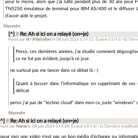
pour le moins, alors que j'ai lutté pendant plus de 30 ans pour FO
TN5250 émulateur de terminal pour IBM AS/400 et le diffuser à m
d'avoir aidé le projet.
Répondre
[^]
#
Re: Ah si ici on a relayé (on=je)
Posté par
tkr
(
Mastodon
)
le 08 juin 2026 à 19:12
.
Évalué à
3
(+1/-0)
.
Derni
Perso, ces dernières années, j'ai étudié comment dégooglise
ce ne fut pas évident, jusqu'à ce jour.
ne surtout pas me lancer dans ce débat là ;-)
Quant à bosser dans l'informatique en supprimant de se
délicat
perso j'ai pas de "techno cloud" dans mon cv, juste "windows" c
Répondre
[^]
#
Re: Ah si ici on a relayé (on=je)
Posté par
fearan
le 08 juin 2026 à 13:30
.
Évalué à
8
(+6/-1)
.
Dernière modificati
pour moi une vidéo n'est pas un bon média d'échange ou information