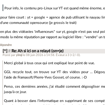
Pour info, le contenu pro-Linux sur YT est quand même énorme, et
pour faire court : yt = google = agence de pub utilisant le nauyau l
d'une communauté opensource (je grossis le trait)
en plus des vidéastes 'influenceurs" sur yt, google n'est pas seul poi
modo la même réputation par rapport au logiciel libre : "vendre" un tr
Répondre
[^]
#
Re: Ah si ici on a relayé (on=je)
Posté par
yinqi
le 08 juin 2026 à 14:58
.
Évalué à
3
(+2/-0)
.
Merci global à tous ceux qui ont expliqué leur point de vue.
GGL recycle tout, on trouve sur YT des vidéos pour … Dégoog
l'aide de Framasoft/Pierre-Yves Gosset, of course. :-D
Perso, ces dernières années, j'ai étudié comment dégoogliser mes
jusqu'à ce jour.
Quant à bosser dans l'informatique en supprimant de ses compé