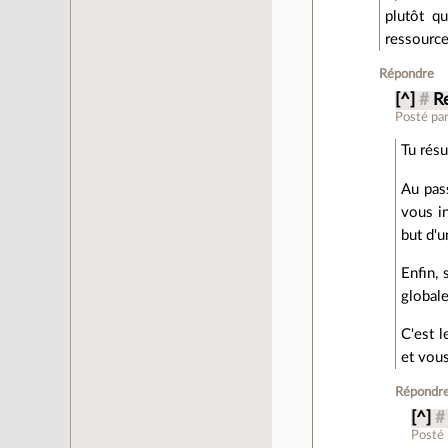
plutôt q
ressources
Répondre
[^]
#
Re
Posté pa
Tu résu
Au pass
vous in
but d'u
Enfin, 
globale
C'est l
et vous
Répondr
[^]
#
Posté