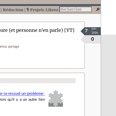
Rédaction
🎙️ Projets Libres
re (et personne n'en parle) [YT]
juin
7
2026
0
arma
partage
une-ia-resoud-un-probleme-
ois qu'il y a un autre lien