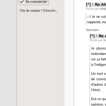
[^]
#
Re: Ah
Posté par
yinqi
Pas de compte ? S’inscrire…
:-) Je ne su
rapporté, ma
Répondre
[^]
#
Re: 
Posté par
m
Je plusso
redondant
car ça fai
à l'indig
Un mot su
de const
d'autres 
l'être).
Est-ce qu
opinion, 