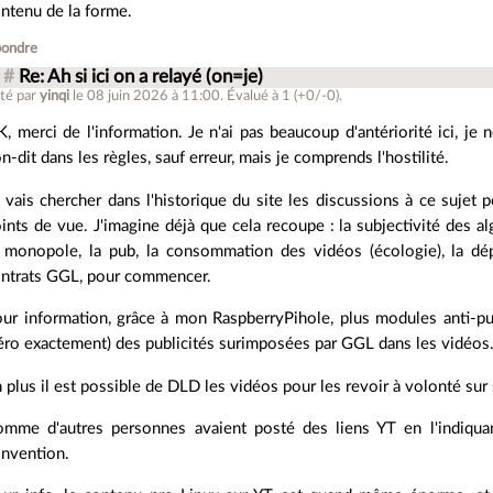
ntenu de la forme.
ondre
#
Re: Ah si ici on a relayé (on=je)
té par
yinqi
le 08 juin 2026 à 11:00
.
Évalué à
1
(+0/-0)
.
, merci de l'information. Je n'ai pas beaucoup d'antériorité ici, je
n-dit dans les règles, sauf erreur, mais je comprends l'hostilité.
 vais chercher dans l'historique du site les discussions à ce sujet
ints de vue. J'imagine déjà que cela recoupe : la subjectivité des 
 monopole, la pub, la consommation des vidéos (écologie), la dé
ntrats GGL, pour commencer.
ur information, grâce à mon RaspberryPihole, plus modules anti-pu
éro exactement) des publicités surimposées par GGL dans les vidéos
 plus il est possible de DLD les vidéos pour les revoir à volonté sur
mme d'autres personnes avaient posté des liens YT en l'indiquant 
nvention.