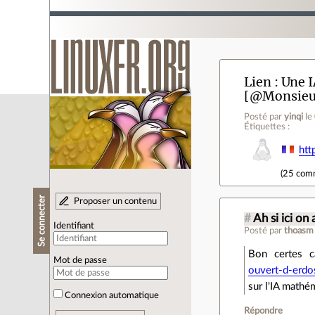
Lien
Une I
[@Monsieu
Posté par
yinqi
le
Étiquettes :
htt
(
25 com
Se connecter
Proposer un contenu
#
Ah si ici on
Identifiant
Posté par
thoasm
Bon certes c
Mot de passe
ouvert-d-erdo
sur l'IA mathém
Connexion automatique
Répondre