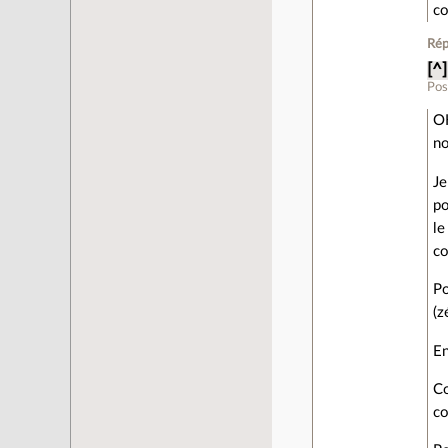
co
Rép
[^]
Pos
OK
no
Je
po
le
co
Po
(z
En
Co
co