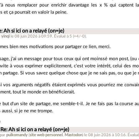
u'à nous remplacer pour enrichir davantage les x % qui captent l
 et ça pourrait en valoir la peine.
: Ah si ici on a relayé (on=je)
r
yinqi
le 08 juin 2026 à 09:59
.
Évalué à
5
(+4/-0)
.
mes bien mes motivations pour partager ce lien, merci.
age, j'ai un message pour tous ceux qui ont moinssé mon post, (ou d
vite à vous exprimer explicitement, c'est votre intérêt, celui des mo
n partage. Si vous savez quelque chose que je ne sais pas, ou que je n
si vos arguments négatifs étaient exprimés vous pourriez me convainc
ment, tout le monde en bénéficierait.
e but d'un site de partage, me semble-t-il. Je ne fais pas la course au 
 aussi, si je ne me trompe.
e
Re: Ah si ici on a relayé (on=je)
 par
pulkomandy
(
site web personnel
,
Mastodon
)
le 08 juin 2026 à 10:16
.
Évalué