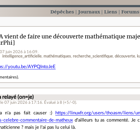
Dépêches
Journaux
Liens
Forums
A vient de faire une découverte mathématique majeu
rPhi]
 07 juin 2026 à 16:09
.
intelligence_artificielle
mathématiques
recherche_scientifique
découverte
k
ps://youtu.be/AYPQIntoJeE
mentaires
).
 a relayé (on=je)
le 07 juin 2026 à 17:16
.
Évalué à
8
(+5/-0)
.
a n'a pas fait causer :)
https://linuxfr.org/users/thoasm/liens/
s-celebre-commentaire-de-matheux
d'ailleurs tu as commenté. Je cr
aticienne ? mais je l'ai pas lu celui là.