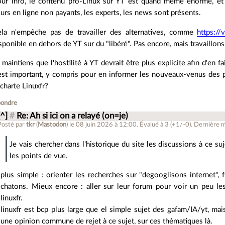
ur info, le contenu pro-Linux sur YT est quand même énorme, et 
urs en ligne non payants, les experts, les news sont présents.
la n'empêche pas de travailler des alternatives, comme
https://
sponible en dehors de YT sur du "libéré". Pas encore, mais travaillons
 maintiens que l'hostilité à YT devrait être plus explicite afin d'en
est important, y compris pour en informer les nouveaux-venus des p
 charte Linuxfr?
ondre
[^]
#
Re: Ah si ici on a relayé (on=je)
Posté par
tkr
(
Mastodon
)
le 08 juin 2026 à 12:00
.
Évalué à
3
(+1/-0)
.
Dernière mo
Je vais chercher dans l'historique du site les discussions à ce 
les points de vue.
plus simple : orienter les recherches sur "degooglisons internet", fr
chatons. Mieux encore : aller sur leur forum pour voir un peu les
linuxfr.
linuxfr est bcp plus large que el simple sujet des gafam/IA/yt, m
une opinion commune de rejet à ce sujet, sur ces thématiques là.