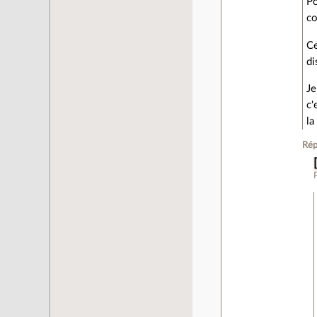
Po
co
Ce
di
Je
c'
la
Rép