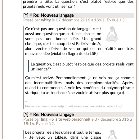
prendre la tête. La question, c'est plutôt "est-ce que des
projets réels vont utiliser ça"?
[^]
#
Re: Nouveau langage
Posté par
whity
le 07 décembre 2016 à 18:01
.
Évalué à
3
.
Ce n’est pas une question de langage, c’est
aussi une question que certaines choses ne
sont pas une bonne idée. Un grand
classique, c’est le coup de si B dérive de A,
alors vector dérive de vector qui est en réalité une très
mauvaise idée (violation flagrante du LSP).
La question, c'est plutôt "est-ce que des projets réels vont
utiliser ça"?
Ça m’est arrivé. Personnellement, je ne vois pas ça comme
des incompatibilités, mais des complémentarités. Après,
quand tu commences à voir les bénéfices du polymorphisme
statique, tu as tendance à ne vouloir utiliser plus que ça :).
Mes commentaires sont en wtfpl. Une licence sur les commentaires, sérieux ? o_0
[^]
#
Re: Nouveau langage
Posté par
lmg HS
(
site web personnel
)
le 07 décembre 2016 à
18:16
.
Évalué à
2
.
Les projets réels les utilisent tout le temps.
- Je veux un tableau dans une classe