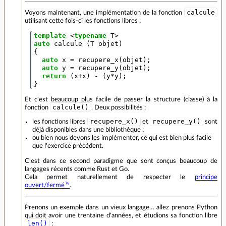
calcule
Voyons maintenant, une implémentation de la fonction
utilisant cette fois-ci les fonctions libres :
template
<
typename
T
>
auto
calcule
(
T
objet
)
{
auto
x
=
recupere_x
(
objet
);
auto
y
=
recupere_y
(
objet
);
return
(
x
+
x
)
-
(
y
*
y
);
}
Et c'est beaucoup plus facile de passer la structure (classe) à la
calcule()
fonction
. Deux possibilités :
recupere_x()
recupere_y()
les fonctions libres
et
sont
déjà disponibles dans une bibliothèque ;
ou bien nous devons les implémenter, ce qui est bien plus facile
que l'exercice précédent.
C'est dans ce second paradigme que sont conçus beaucoup de
langages récents comme Rust et Go.
Cela permet naturellement de respecter le
principe
ouvert/fermé
.
Prenons un exemple dans un vieux langage… allez prenons Python
qui doit avoir une trentaine d'années, et étudions sa fonction libre
len()
: