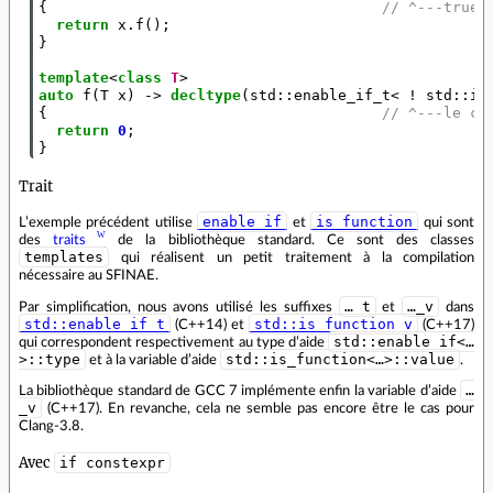
{
// ^---true 
return
x
.
f
();
}
template
<
class
T
>
auto
f
(
T
x
)
->
decltype
(
std
::
enable_if_t
<
!
std
::
is
{
// ^---le co
return
0
;
}
Trait
enable_if
is_function
L’exemple précédent utilise
et
qui sont
des
traits
de la bibliothèque standard. Ce sont des classes
templates
qui réalisent un petit traitement à la compilation
nécessaire au SFINAE.
…_t
…_v
Par simplification, nous avons utilisé les suffixes
et
dans
std::enable_if_t
std::is_function_v
(C++14) et
(C++17)
std::enable_if<…
qui correspondent respectivement au type d’aide
>::type
std::is_function<…>::value
et à la variable d’aide
.
…
La bibliothèque standard de GCC 7 implémente enfin la variable d’aide
_v
(C++17). En revanche, cela ne semble pas encore être le cas pour
Clang-3.8.
Avec
if constexpr