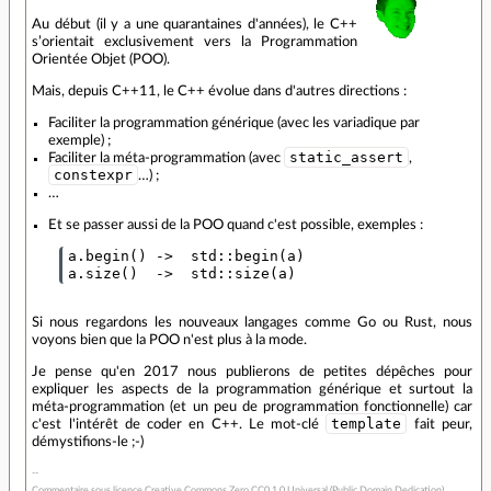
Au début (il y a une quarantaines d'années), le C++
s’orientait exclusivement vers la Programmation
Orientée Objet (POO).
Mais, depuis C++11, le C++ évolue dans d'autres directions :
Faciliter la programmation générique (avec les variadique par
exemple) ;
static_assert
Faciliter la méta-programmation (avec
,
constexpr
…) ;
…
Et se passer aussi de la POO quand c'est possible, exemples :
a.begin() ->  std::begin(a)

Si nous regardons les nouveaux langages comme Go ou Rust, nous
voyons bien que la POO n'est plus à la mode.
Je pense qu'en 2017 nous publierons de petites dépêches pour
expliquer les aspects de la programmation générique et surtout la
méta-programmation (et un peu de programmation fonctionnelle) car
template
c'est l'intérêt de coder en C++. Le mot-clé
fait peur,
démystifions-le ;-)
Commentaire sous licence Creative Commons Zero CC0 1.0 Universal (Public Domain Dedication)