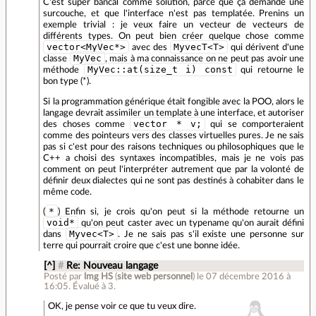
C'est super bancal comme solution, parce que ça demande une
surcouche, et que l'interface n'est pas templatée. Prenins un
exemple trivial : je veux faire un vecteur de vecteurs de
différents types. On peut bien créer quelque chose comme
vector<MyVec*>
MyvecT<T>
avec des
qui dérivent d'une
MyVec
classe
, mais à ma connaissance on ne peut pas avoir une
MyVec::at(size_t i) const
méthode
qui retourne le
bon type (*).
Si la programmation générique était fongible avec la POO, alors le
langage devrait assimiler un template à une interface, et autoriser
vector * v;
des choses comme
qui se comporteraient
comme des pointeurs vers des classes virtuelles pures. Je ne sais
pas si c'est pour des raisons techniques ou philosophiques que le
C++ a choisi des syntaxes incompatibles, mais je ne vois pas
comment on peut l'interpréter autrement que par la volonté de
définir deux dialectes qui ne sont pas destinés à cohabiter dans le
même code.
*
(
) Enfin si, je crois qu'on peut si la méthode retourne un
void*
qu'on peut caster avec un typename qu'on aurait défini
Myvec<T>
dans
. Je ne sais pas s'il existe une personne sur
terre qui pourrait croire que c'est une bonne idée.
[^]
#
Re: Nouveau langage
Posté par
lmg HS
(
site web personnel
)
le 07 décembre 2016 à
16:05
.
Évalué à
3
.
OK, je pense voir ce que tu veux dire.