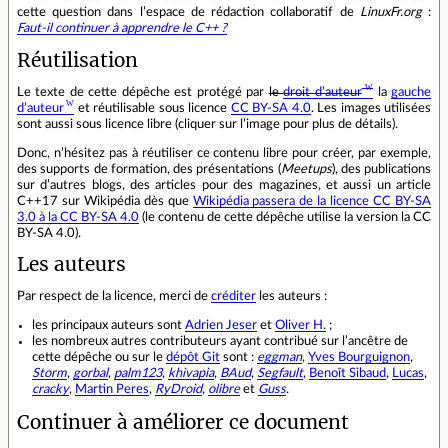
cette question dans l’espace de rédaction collaboratif de
LinuxFr.org
:
Faut‐il continuer à apprendre le C++ ?
Réutilisation
Le texte de cette dépêche est protégé par
le
droit d’auteur
la
gauche
d’auteur
et réutilisable sous licence
CC BY-SA 4.0
. Les images utilisées
sont aussi sous licence libre (cliquer sur l’image pour plus de détails).
Donc, n’hésitez pas à réutiliser ce contenu libre pour créer, par exemple,
des supports de formation, des présentations (
Meetups
), des publications
sur d’autres blogs, des articles pour des magazines, et aussi un article
C++17 sur Wikipédia dès que
Wikipédia passera de la licence CC BY-SA
3.0 à la CC BY-SA 4.0
(le contenu de cette dépêche utilise la version la CC
BY-SA 4.0).
Les auteurs
Par respect de la licence, merci de
créditer
les auteurs :
les principaux auteurs sont
Adrien Jeser
et
Oliver H.
;
les nombreux autres contributeurs ayant contribué sur l’ancêtre de
cette dépêche ou sur le
dépôt Git
sont :
eggman
,
Yves Bourguignon
,
Storm
,
gorbal
,
palm123
,
khivapia
,
BAud
,
Segfault
,
Benoît Sibaud
,
Lucas
,
cracky
,
Martin Peres
,
RyDroid
,
olibre
et
Guss
.
Continuer à améliorer ce document