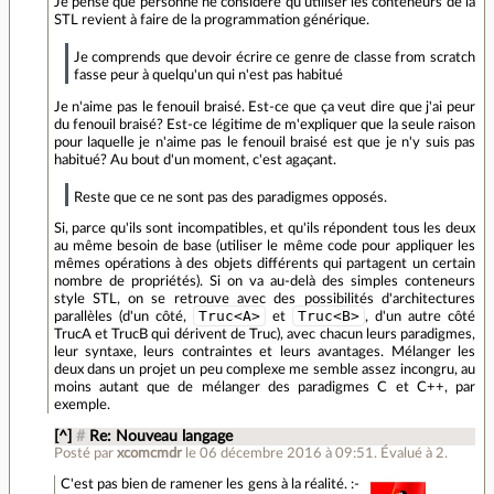
Je pense que personne ne considère qu'utiliser les conteneurs de la
STL revient à faire de la programmation générique.
Je comprends que devoir écrire ce genre de classe from scratch
fasse peur à quelqu'un qui n'est pas habitué
Je n'aime pas le fenouil braisé. Est-ce que ça veut dire que j'ai peur
du fenouil braisé? Est-ce légitime de m'expliquer que la seule raison
pour laquelle je n'aime pas le fenouil braisé est que je n'y suis pas
habitué? Au bout d'un moment, c'est agaçant.
Reste que ce ne sont pas des paradigmes opposés.
Si, parce qu'ils sont incompatibles, et qu'ils répondent tous les deux
au même besoin de base (utiliser le même code pour appliquer les
mêmes opérations à des objets différents qui partagent un certain
nombre de propriétés). Si on va au-delà des simples conteneurs
style STL, on se retrouve avec des possibilités d'architectures
Truc<A>
Truc<B>
parallèles (d'un côté,
et
, d'un autre côté
TrucA et TrucB qui dérivent de Truc), avec chacun leurs paradigmes,
leur syntaxe, leurs contraintes et leurs avantages. Mélanger les
deux dans un projet un peu complexe me semble assez incongru, au
moins autant que de mélanger des paradigmes C et C++, par
exemple.
[^]
#
Re: Nouveau langage
Posté par
xcomcmdr
le 06 décembre 2016 à 09:51
.
Évalué à
2
.
C'est pas bien de ramener les gens à la réalité. :-