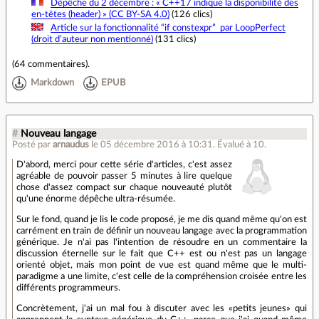
Dépêche du 2 décembre : « C++17 indique la disponibilité des
en‐têtes (header) » (CC BY-SA 4.0)
(126 clics)
Article sur la fonctionnalité “if constexpr” par LoopPerfect
(droit d’auteur non mentionné)
(131 clics)
(
64 commentaires
).
Markdown
EPUB
#
Nouveau langage
Posté par
arnaudus
le 05 décembre 2016 à 10:31
.
Évalué à
10
.
D'abord, merci pour cette série d'articles, c'est assez
agréable de pouvoir passer 5 minutes à lire quelque
chose d'assez compact sur chaque nouveauté plutôt
qu'une énorme dépêche ultra-résumée.
Sur le fond, quand je lis le code proposé, je me dis quand même qu'on est
carrément en train de définir un nouveau langage avec la programmation
générique. Je n'ai pas l'intention de résoudre en un commentaire la
discussion éternelle sur le fait que C++ est ou n'est pas un langage
orienté objet, mais mon point de vue est quand même que le multi-
paradigme a une limite, c'est celle de la compréhension croisée entre les
différents programmeurs.
Concrètement, j'ai un mal fou à discuter avec les «petits jeunes» qui