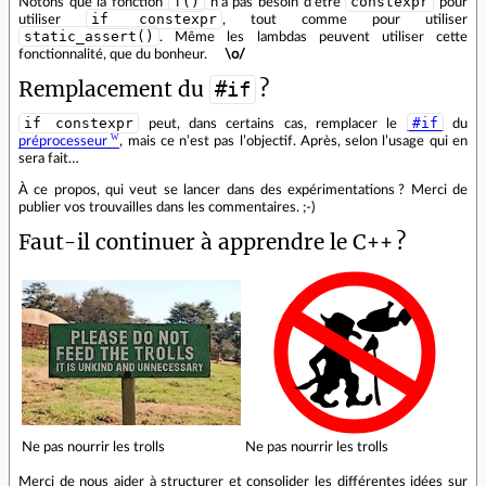
f()
constexpr
Notons que la fonction
n’a pas besoin d’être
pour
if constexpr
utiliser
, tout comme pour utiliser
static_assert()
. Même les lambdas peuvent utiliser cette
fonctionnalité, que du bonheur.
\o/
Remplacement du
?
#if
if constexpr
#if
peut, dans certains cas, remplacer le
du
préprocesseur
, mais ce n’est pas l’objectif. Après, selon l’usage qui en
sera fait…
À ce propos, qui veut se lancer dans des expérimentations ? Merci de
publier vos trouvailles dans les commentaires. ;-)
Faut‐il continuer à apprendre le C++ ?
Ne pas nourrir les trolls
Ne pas nourrir les trolls
Merci de nous aider à structurer et consolider les différentes idées sur