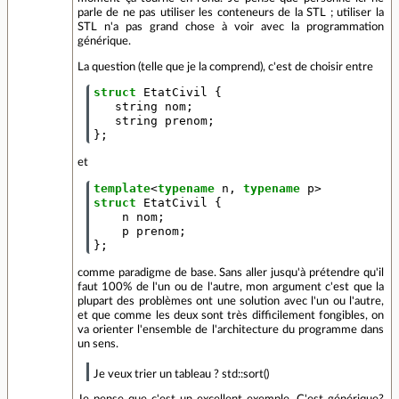
parle de ne pas utiliser les conteneurs de la STL ; utiliser la
STL n'a pas grand chose à voir avec la programmation
générique.
La question (telle que je la comprend), c'est de choisir entre
struct
EtatCivil
{
string
nom
;
string
prenom
;
};
et
template
<
typename
n
,
typename
p
>
struct
EtatCivil
{
n
nom
;
p
prenom
;
};
comme paradigme de base. Sans aller jusqu'à prétendre qu'il
faut 100% de l'un ou de l'autre, mon argument c'est que la
plupart des problèmes ont une solution avec l'un ou l'autre,
et que comme les deux sont très difficilement fongibles, on
va orienter l'ensemble de l'architecture du programme dans
un sens.
Je veux trier un tableau ? std::sort()