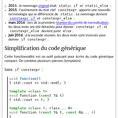
static_if
static_else
2011
: le nommage
original
était
et
;
constexpr
2015
: l’avènement du mot‐clef
apporte une nouvelle
static
terminologie qui se différencie de
. Le nommage devient
constexpr_if
constexpr_else
et
;
mars 2016
: lors de la première
réunion du comité de normalisation
,
constexpr if
les deux mots ont été détachés pour donner
, et
constexpr_else
else
devient juste
.
juin 2016
: à la seconde réunion, les deux mots sont inversés pour
if constexpr
donner
.
Simplification du code générique
Cette fonctionnalité est un outil puissant pour écrire du code générique
compact. On combine plusieurs patrons (
templates
).
Sans
:
if constexpr
void
fonction
()
{
std
::
cout
<<
std
::
endl
;
}
template
<
class
T
>
void
fonction
(
const
T
&
t
)
{
std
::
cout
<<
t
;
}
template
<
class
T
,
class
...
R
>
void
fonction
(
const
T
&
t
,
const
R
&
...
r
)
{