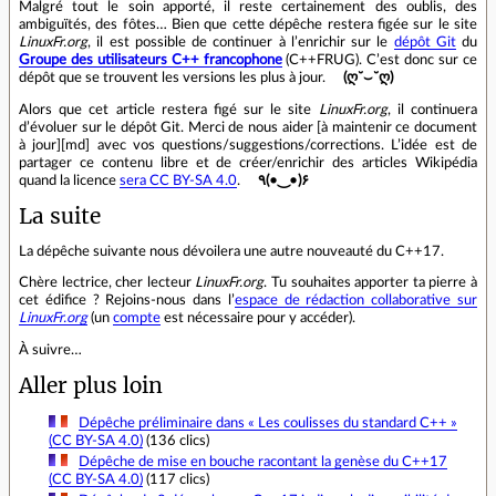
Malgré tout le soin apporté, il reste certainement des oublis, des
ambiguïtés, des fôtes… Bien que cette dépêche restera figée sur le site
LinuxFr.org
, il est possible de continuer à l’enrichir sur le
dépôt Git
du
Groupe des utilisateurs C++ francophone
(C++FRUG). C’est donc sur ce
dépôt que se trouvent les versions les plus à jour.
(ღ˘⌣˘ღ)
Alors que cet article restera figé sur le site
LinuxFr.org
, il continuera
d’évoluer sur le dépôt Git. Merci de nous aider [à maintenir ce document
à jour][md] avec vos questions/suggestions/corrections. L’idée est de
partager ce contenu libre et de créer/enrichir des articles Wikipédia
quand la licence
sera CC BY-SA 4.0
.
٩(•‿•)۶
La suite
La dépêche suivante nous dévoilera une autre nouveauté du C++17.
Chère lectrice, cher lecteur
LinuxFr.org
. Tu souhaites apporter ta pierre à
cet édifice ? Rejoins‐nous dans l’
espace de rédaction collaborative sur
LinuxFr.org
(un
compte
est nécessaire pour y accéder).
À suivre…
Aller plus loin
Dépêche préliminaire dans « Les coulisses du standard C++ »
(CC BY-SA 4.0)
(136 clics)
Dépêche de mise en bouche racontant la genèse du C++17
(CC BY-SA 4.0)
(117 clics)