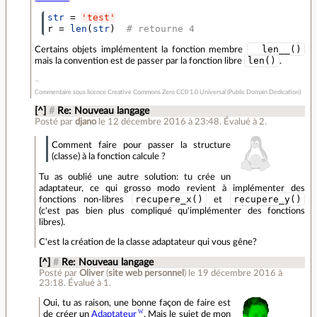
str
=
'test'
r
=
len
(
str
)
# retourne 4
__len__()
Certains objets implémentent la fonction membre
len()
mais la convention est de passer par la fonction libre
.
Commentaire sous licence Creative Commons Zero CC0 1.0 Universal (Public Domain Dedication)
[^]
#
Re: Nouveau langage
Posté par
djano
le 12 décembre 2016 à 23:48
.
Évalué à
2
.
Comment faire pour passer la structure
(classe) à la fonction calcule ?
Tu as oublié une autre solution: tu crée un
adaptateur, ce qui grosso modo revient à implémenter des
recupere_x()
recupere_y()
fonctions non-libres
et
(c'est pas bien plus compliqué qu'implémenter des fonctions
libres).
C'est la création de la classe adaptateur qui vous gêne?
[^]
#
Re: Nouveau langage
Posté par
Oliver
(
site web personnel
)
le 19 décembre 2016 à
23:18
.
Évalué à
1
.
Oui, tu as raison, une bonne façon de faire est
de créer un
Adaptateur
. Mais le sujet de mon