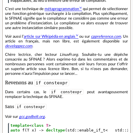
inapplicables, au lieu d’émettre une erreur de compilation.
C’est une technique de
métaprogrammation
qui permet de sélectionner
une fonction générique surchargée à la compilation. Plus spécifiquement,
le SFINAE signifie que le compilateur ne considère pas comme une erreur
un problème d’instanciation. Le compilateur va alors essayer de trouver
une autre instanciation similaire possible.
Voir aussi l’
article sur Wikipédia en anglais
ou sur
cppreference.com
. Un
article en français, mais non libre, est également disponible sur
developpez.com
.
Chère lectrice, cher lecteur
LinuxFr.org
. Souhaite‐tu une dépêche
consacrée au SFINAE ? Alors exprime‐toi dans les commentaires et de
nombreuses personnes vont certainement unir leurs forces pour t’offrir
un superbe article sous licence libre. Bon, si tu n’oses pas demander,
personne n’aura l’impulsion pour se lancer…
Revenons au
if constexpr
if constexpr
Dans certains cas, le
peut avantageusement
remplacer la technique du SFINAE.
Sans
if constexpr
Voir sur
gcc.godbolt.org
.
template
<
class
T
>
auto
f
(
T
x
)
->
decltype
(
std
::
enable_if_t
<
std
::
is