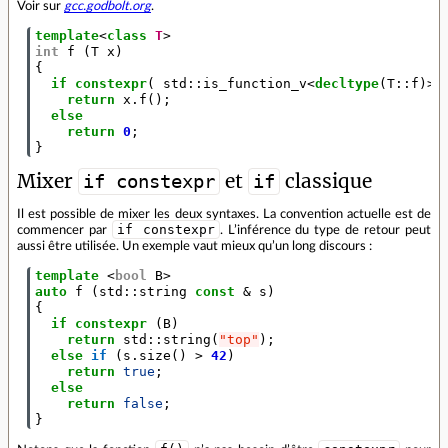
Voir sur
gcc.godbolt.org
.
template
<
class
T
>
int
f
(
T
x
)
{
if
constexpr
(
std
::
is_function_v
<
decltype
(
T
::
f
)
>
return
x
.
f
();
else
return
0
;
}
Mixer
et
classique
if constexpr
if
Il est possible de mixer les deux syntaxes. La convention actuelle est de
if constexpr
commencer par
. L’inférence du type de retour peut
aussi être utilisée. Un exemple vaut mieux qu’un long discours :
template
<
bool
B
>
auto
f
(
std
::
string
const
&
s
)
{
if
constexpr
(
B
)
return
std
::
string
(
"top"
);
else
if
(
s
.
size
()
>
42
)
return
true
;
else
return
false
;
}