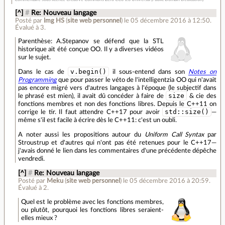
[^]
#
Re: Nouveau langage
Posté par
lmg HS
(
site web personnel
)
le 05 décembre 2016 à 12:50
.
Évalué à
3
.
Parenthèse: A.Stepanov se défend que la STL
historique ait été conçue OO. Il y a diverses vidéos
sur le sujet.
v.begin()
Dans le cas de
il sous-entend dans son
Notes on
Programming
que pour passer le véto de l'intelligentzia OO qui n'avait
pas encore migré vers d'autres langages à l'époque (le subjectif dans
size
le phrasé est mien), il avait dû concéder à faire de
& cie des
fonctions membres et non des fonctions libres. Depuis le C++11 on
std::size()
corrige le tir. Il faut attendre C++17 pour avoir
—
même s'il est facile à écrire dès le C++11: c'est un oubli.
A noter aussi les propositions autour du
Uniform Call Syntax
par
Stroustrup et d'autres qui n'ont pas été retenues pour le C++17—
j'avais donné le lien dans les commentaires d'une précédente dépêche
vendredi.
[^]
#
Re: Nouveau langage
Posté par
Meku
(
site web personnel
)
le 05 décembre 2016 à 20:59
.
Évalué à
2
.
Quel est le problème avec les fonctions membres,
ou plutôt, pourquoi les fonctions libres seraient-
elles mieux ?