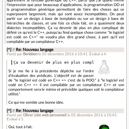
apprennent la syntaxe générique du C++, parce que j'ai quand même
l'impression que pour beaucoup d'applications, la programmation OO et
la programmation générique permettent de faire des choses qui se
superposent largement, mais qui sont assez incompatibles. On peut
partir sur un design à base de templates ou sur un design à base de
hiérarchies de classes, et une fois ce choix fait, on a quasiment deux
dialectes incompatibles. Ça va devenir de plus en plus compliqué de
définir ce qu'est le C++, puisqu'au final quelque chose comme "le logiciel
est codé en C++" ne voudra plus dire grand chose, à part qu'il est
compilable par un compilateur C++.
[^]
#
Re: Nouveau langage
Posté par
Benbben
le 05 décembre 2016 à 10:41
.
Évalué à
4
.
Si je me fie à la précédente dépêche sur l'ordre
d'évaluation des prédicats. L'objectif est de passer
de "le logiciel est codé en C++ => c'est de la POO." à "le logiciel est
codé en C++ => il est compilable par un compilateur C++ et son
comportement sera le même et prévisible quelques soit le compilateur
utilisé."
Ce qui me semble une bonne idée.
[^]
#
Re: Nouveau langage
Posté par
Oliver
(
site web personnel
)
le 05 décembre 2016 à 10:45
.
Évalué à
5
.
Oui, tout à fait.