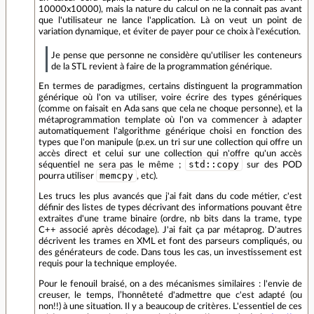
10000x10000), mais la nature du calcul on ne la connait pas avant
que l'utilisateur ne lance l'application. Là on veut un point de
variation dynamique, et éviter de payer pour ce choix à l'exécution.
Je pense que personne ne considère qu'utiliser les conteneurs
de la STL revient à faire de la programmation générique.
En termes de paradigmes, certains distinguent la programmation
générique où l'on va utiliser, voire écrire des types génériques
(comme on faisait en Ada sans que cela ne choque personne), et la
métaprogrammation template où l'on va commencer à adapter
automatiquement l'algorithme générique choisi en fonction des
types que l'on manipule (p.ex. un tri sur une collection qui offre un
accès direct et celui sur une collection qui n'offre qu'un accès
std::copy
séquentiel ne sera pas le même ;
sur des POD
memcpy
pourra utiliser
, etc).
Les trucs les plus avancés que j'ai fait dans du code métier, c'est
définir des listes de types décrivant des informations pouvant être
extraites d'une trame binaire (ordre, nb bits dans la trame, type
C++ associé après décodage). J'ai fait ça par métaprog. D'autres
décrivent les trames en XML et font des parseurs compliqués, ou
des générateurs de code. Dans tous les cas, un investissement est
requis pour la technique employée.
Pour le fenouil braisé, on a des mécanismes similaires : l'envie de
creuser, le temps, l’honnêteté d'admettre que c'est adapté (ou
non!!) à une situation. Il y a beaucoup de critères. L'essentiel de ces