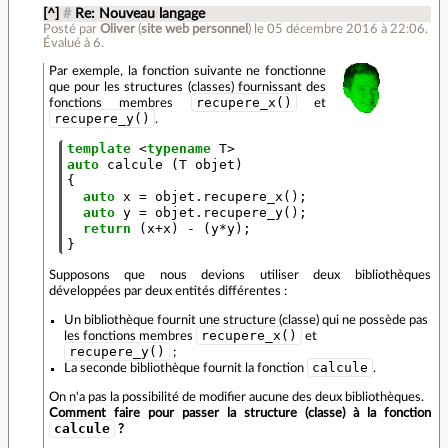
[^]
#
Re: Nouveau langage
Posté par
Oliver
(
site web personnel
)
le 05 décembre 2016 à 22:06
.
Évalué à
6
.
Par exemple, la fonction suivante ne fonctionne
que pour les structures (classes) fournissant des
recupere_x()
fonctions membres
et
recupere_y()
.
template
<
typename
T
>
auto
calcule
(
T
objet
)
{
auto
x
=
objet
.
recupere_x
();
auto
y
=
objet
.
recupere_y
();
return
(
x
+
x
)
-
(
y
*
y
);
}
Supposons que nous devions utiliser deux bibliothèques
développées par deux entités différentes :
Un bibliothèque fournit une structure (classe) qui ne possède pas
recupere_x()
les fonctions membres
et
recupere_y()
;
calcule
La seconde bibliothèque fournit la fonction
.
On n'a pas la possibilité de modifier aucune des deux bibliothèques.
Comment faire pour passer la structure (classe) à la fonction
calcule
?