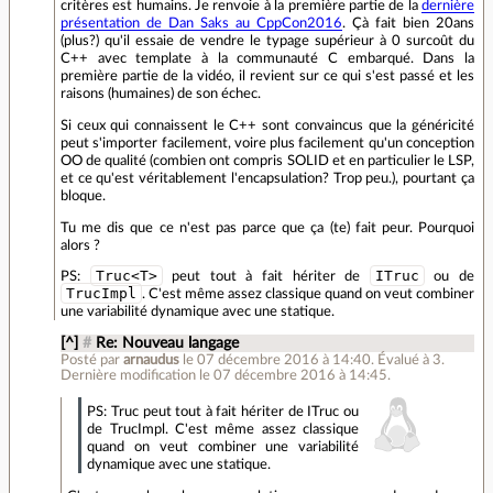
critères est humains. Je renvoie à la première partie de la
dernière
présentation de Dan Saks au CppCon2016
. Çà fait bien 20ans
(plus?) qu'il essaie de vendre le typage supérieur à 0 surcoût du
C++ avec template à la communauté C embarqué. Dans la
première partie de la vidéo, il revient sur ce qui s'est passé et les
raisons (humaines) de son échec.
Si ceux qui connaissent le C++ sont convaincus que la généricité
peut s'importer facilement, voire plus facilement qu'un conception
OO de qualité (combien ont compris SOLID et en particulier le LSP,
et ce qu'est véritablement l'encapsulation? Trop peu.), pourtant ça
bloque.
Tu me dis que ce n'est pas parce que ça (te) fait peur. Pourquoi
alors ?
Truc<T>
ITruc
PS:
peut tout à fait hériter de
ou de
TrucImpl
. C'est même assez classique quand on veut combiner
une variabilité dynamique avec une statique.
[^]
#
Re: Nouveau langage
Posté par
arnaudus
le 07 décembre 2016 à 14:40
.
Évalué à
3
.
Dernière modification le 07 décembre 2016 à 14:45.
PS: Truc peut tout à fait hériter de ITruc ou
de TrucImpl. C'est même assez classique
quand on veut combiner une variabilité
dynamique avec une statique.