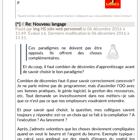
p
"Quand certains râlent contre systemd, d'autres s'attaquent aux vrais problèmes." (merci Sinma !)
[^]
#
Re: Nouveau langage
Posté par
lmg HS
(
site web personnel
)
le 06 décembre 2016 à
11:49
.
Évalué à
6
.
Dernière modification le 06 décembre 2016 à
11:51.
Ces paradigmes ne doivent pas être
opposés. Ils offrent des choses
complémentaires.
Et du coup, il faut combien de décennies d'apprentissage avant
de savoir choisir le bon paradigme?
Combien de décennies faut-il pour savoir correctement concevoir?
Je ne parle même pas de programmer, mais d'assimiler l'OO avec
ses bonnes pratiques, le génie logiciel, la gestion des ressources,
etc. Tout demande un investissement dans nos métiers—je sais
que ce n'est pas ce que nos employeurs voudraient entendre.
Et pour savoir quoi choisir, la question, mes collègues savent
toujours y répondre: est-ce un choix qui se fait à la compilation ? A
l'exécution ? Au lancement ?
Après, j’admets volontiers que les choses deviennent compliquées
quand on veut le beurre et l'argent du beurre. Exemple typique :
un calcul sera appliqué sur des pixels d'images du spatial (en