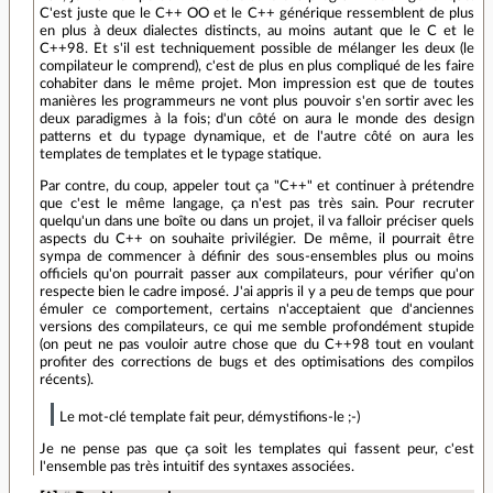
C'est juste que le C++ OO et le C++ générique ressemblent de plus
en plus à deux dialectes distincts, au moins autant que le C et le
C++98. Et s'il est techniquement possible de mélanger les deux (le
compilateur le comprend), c'est de plus en plus compliqué de les faire
cohabiter dans le même projet. Mon impression est que de toutes
manières les programmeurs ne vont plus pouvoir s'en sortir avec les
deux paradigmes à la fois; d'un côté on aura le monde des design
patterns et du typage dynamique, et de l'autre côté on aura les
templates de templates et le typage statique.
Par contre, du coup, appeler tout ça "C++" et continuer à prétendre
que c'est le même langage, ça n'est pas très sain. Pour recruter
quelqu'un dans une boîte ou dans un projet, il va falloir préciser quels
aspects du C++ on souhaite privilégier. De même, il pourrait être
sympa de commencer à définir des sous-ensembles plus ou moins
officiels qu'on pourrait passer aux compilateurs, pour vérifier qu'on
respecte bien le cadre imposé. J'ai appris il y a peu de temps que pour
émuler ce comportement, certains n'acceptaient que d'anciennes
versions des compilateurs, ce qui me semble profondément stupide
(on peut ne pas vouloir autre chose que du C++98 tout en voulant
profiter des corrections de bugs et des optimisations des compilos
récents).
Le mot-clé template fait peur, démystifions-le ;-)
Je ne pense pas que ça soit les templates qui fassent peur, c'est
l'ensemble pas très intuitif des syntaxes associées.