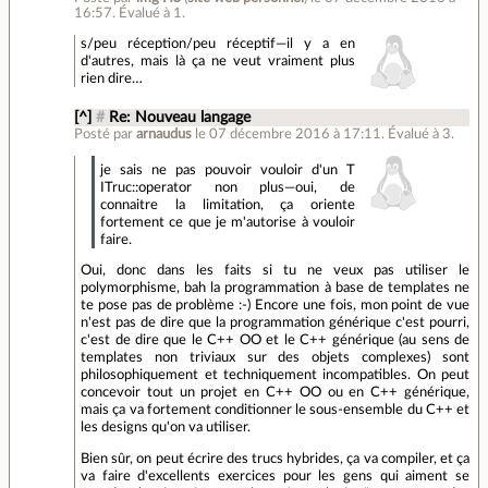
16:57
.
Évalué à
1
.
s/peu réception/peu réceptif—il y a en
d'autres, mais là ça ne veut vraiment plus
rien dire…
[^]
#
Re: Nouveau langage
Posté par
arnaudus
le 07 décembre 2016 à 17:11
.
Évalué à
3
.
je sais ne pas pouvoir vouloir d'un T
ITruc::operator
non plus—oui, de
connaitre la limitation, ça oriente
fortement ce que je m'autorise à vouloir
faire.
Oui, donc dans les faits si tu ne veux pas utiliser le
polymorphisme, bah la programmation à base de templates ne
te pose pas de problème :-) Encore une fois, mon point de vue
n'est pas de dire que la programmation générique c'est pourri,
c'est de dire que le C++ OO et le C++ générique (au sens de
templates non triviaux sur des objets complexes) sont
philosophiquement et techniquement incompatibles. On peut
concevoir tout un projet en C++ OO ou en C++ générique,
mais ça va fortement conditionner le sous-ensemble du C++ et
les designs qu'on va utiliser.
Bien sûr, on peut écrire des trucs hybrides, ça va compiler, et ça
va faire d'excellents exercices pour les gens qui aiment se