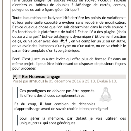
faire depuis longtemps: socket win32 ou socket POSIX ? Tableau
d'entiers ou tableau de doubles ? Affichage de carrés, cercles,
polygones ou autre figure géométrique ?
Toute la question est la dynamicité derrière les points de variations—
et leur potentielle capacité à évoluer sans requérir de modification.
Est-ce quelque chose que l'on sait déterminer dans le code source ?
En fonction de la plateforme de build ? Est-ce lié à des plugins (choix
du .so à charger)? Est-ce totalement dynamique ? Et bien en fonction
#if
de ça, ou va jouer avec des
, on va compiler un .c ou un autre,
on va avoir des instances d'un type ou d'un autre, ou on va choisir le
paramètre template d'un type générique.
Bref. C'est juste un autre levier qui offre plus de finesse. Et dans un
même projet, il peut être intéressant de disposer de plusieurs façons
pour procéder.
[^]
#
Re: Nouveau langage
Posté par
arnaudus
le 05 décembre 2016 à 23:13
.
Évalué à
10
.
Ces paradigmes ne doivent pas être opposés.
Ils offrent des choses complémentaires.
Et du coup, il faut combien de décennies
d'apprentissage avant de savoir choisir le bon paradigme?
pour gérer la mémoire, par défaut je vais utiliser des
unique_ptr<> qui sont génériques.