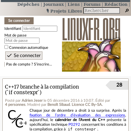
Dépêches
Journaux
Liens
Forums
Rédaction
🎙️ Projets Libres
Se connecter
Identifiant
Mot de passe
Connexion automatique
Pas de compte ? S’inscrire…
28
C++17 branche à la compilation
(`if constexpr`)
Posté par
Adrien Jeser
le 05 décembre 2016 à 10:07
.
Édité par
4 personnes
.
Modéré par
Benoît Sibaud
.
Licence CC By‑SA.
Chaque jour de décembre a droit à sa surprise. Après la
fixation de l’ordre d’évaluation des expressions
,
aujourd’hui, le
calendrier de l’Avent du C++
présente la
spécification technique
P0292
concernant les conditions à
if constexpr
la compilation, grâce à
.