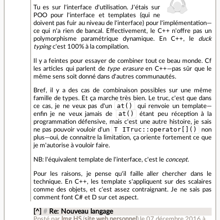
Tu es sur l'interface d'utilisation. J'étais sur
POO pour l'interface et templates (qui ne
doivent pas fuir au niveau de l'interface) pour l'implémentation—
ce qui n'a rien de bancal. Effectivement, le C++ n'offre pas un
polymorphisme paramétrique dynamique. En C++, le
duck
typing
c'est 100% à la compilation.
Il y a feintes pour essayer de combiner tout ce beau monde. Cf
les articles qui parlent de
type erasure
en C++—pas sûr que le
même sens soit donné dans d'autres communautés.
Bref, il y a des cas de combinaison possibles sur une même
famille de types. Et ça marche très bien. Le truc, c'est que dans
at()
ce cas, je ne veux pas d'un
qui renvoie un template—
at()
enfin je ne veux jamais de
étant peu réception à la
programmation défensive, mais c'est une autre histoire, je sais
T ITruc::operator[]()
ne pas pouvoir vouloir d'un
non
plus—oui, de connaitre la limitation, ça oriente fortement ce que
je m'autorise à vouloir faire.
NB: l'équivalent template de l'interface, c'est le
concept
.
Pour les raisons, je pense qu'il faille aller chercher dans le
technique. En C++, les template s'appliquent sur des scalaires
comme des objets, et c'est assez contraignant. Je ne sais pas
comment font C# et D sur cet aspect.
[^]
#
Re: Nouveau langage
Posté par
lmg HS
(
site web personnel
)
le 07 décembre 2016 à