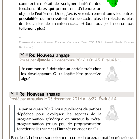
commentaire était de surligner l'intérêt des
fonctions libres qui permettent d'étendre un
objet de l'extérieur. Donc, j'avais volontairement omis les autres
possibilités qui nécessitent plus de code, plus de relecture, plus
de test, plus de maintenance… ;-) (bon oui, je l'accorde pas
tellement plus)
Commentaire sous licence Creative Commons Zero CC0 1.0 Universal (Public Domain
Dedication)
[^]
#
Re: Nouveau langage
Posté par
djano
le 20 décembre 2016 à 01:45
.
Évalué à
1
.
Je commence à détecter un certain trait chez
les développeurs C++: l'optimisite proactive
aiguë!
[^]
#
Re: Nouveau langage
Posté par
arnaudus
le 05 décembre 2016 à 16:27
.
Évalué à
4
.
Je pense qu'en 2017 nous publierons de petites
dépêches pour expliquer les aspects de la
programmation générique et surtout la méta-
programmation (et un peu de programmation
fonctionnelle) car c'est l'intérêt de coder en C++.
Bah, je n'ai rien personnellement contre la programmation générique.