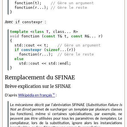
fonction
(
t
);
// Gère un argument
fonction
(
r
...);
// Gère le reste
}
Avec
:
if constexpr
template
<
class
T
,
class
...
R
>
void
fonction
(
const
T
&
t
,
const
R
&
...
r
)
{
std
::
cout
<<
t
;
// Gère un argument
if
constexpr
(
sizeof
...(
r
))
fonction
(
r
...);
// Gère le reste
else
std
::
cout
<<
std
::
endl
;
}
Remplacement du SFINAE
Brève explication sur le SFINAE
D’après
Wikipédia en français
:
Le mécanisme décrit par l’abréviation SFINAE (
Substitution Failure Is
Not an Error
) permet de surcharger un
template
par plusieurs classes
(ou fonctions), même si certaines spécialisations, par exemple, ne
peuvent pas être utilisées pour tous les paramètres de
templates
. Le
compilateur, lors de la substitution, ignore alors les instanciations