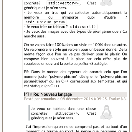
std::vector<>
concrète?
. C'est
générique et je m'en sers.
- Je veux un truc qui va collecter automatiquement la
mémoire ou n'importe quoi d'autre ?
std::unique_ptr<>
.
std::sort()
- Je veux trier un tableau ?
- Je veux des images avec des types de pixel générique ? Ca
marche aussi.
On ne va pas faire 100% dans un style et 100% dans un autre.
On va prendre le style qui va bien pour un besoin donné. De la
même façon que l'on ne va pas dériver pour le plaisir. On
compose bien souvent à la place car cela offre plus de
souplesse en ouvrant la porte au
pattern
Stratégie.
PS: Dans le monde des typeurs de canards cela que l'on
nomme juste "polymorphisme" désigne le "polymorphisme
paramétrique" qui en C++ correspond aux templates, et qui
est statique (en C++).
[^]
#
Re: Nouveau langage
Posté par
arnaudus
le 08 décembre 2016 à 09:25
.
Évalué à
3
.
Je veux un tableau dans une classe
concrète? std::vector<>. C'est
générique et je m'en sers.
J'ai l'impression qu'on ne se comprend pas, et au bout d'un
moment ça tourne en rond. Je pense que personne ici ne