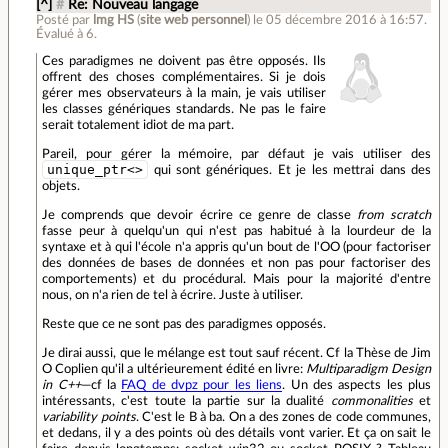
[^]
#
Re: Nouveau langage
Posté par
lmg HS
(
site web personnel
)
le 05 décembre 2016 à 16:57
.
Évalué à
6
.
Ces paradigmes ne doivent pas être opposés. Ils
offrent des choses complémentaires. Si je dois
gérer mes observateurs à la main, je vais utiliser
les classes génériques standards. Ne pas le faire
serait totalement idiot de ma part.
Pareil, pour gérer la mémoire, par défaut je vais utiliser des
unique_ptr<>
qui sont génériques. Et je les mettrai dans des
objets.
Je comprends que devoir écrire ce genre de classe
from scratch
fasse peur à quelqu'un qui n'est pas habitué à la lourdeur de la
syntaxe et à qui l'école n'a appris qu'un bout de l'OO (pour factoriser
des données de bases de données et non pas pour factoriser des
comportements) et du procédural. Mais pour la majorité d'entre
nous, on n'a rien de tel à écrire. Juste à utiliser.
Reste que ce ne sont pas des paradigmes opposés.
Je dirai aussi, que le mélange est tout sauf récent. Cf la Thèse de Jim
O Coplien qu'il a ultérieurement édité en livre:
Multiparadigm Design
in C++
—cf la
FAQ de dvpz pour les liens
. Un des aspects les plus
intéressants, c'est toute la partie sur la dualité
commonalities
et
variability points
. C'est le B à ba. On a des zones de code communes,
et dedans, il y a des points où des détails vont varier. Et ça on sait le