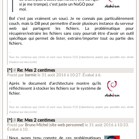
si je me trompe), c'est juste un NoGO pour
moi.
Bof c'est pas vraiment un souci. Je ne connais pas particulièrement
couch, mais la DB peut permettre d'avoir plusieurs instance du serveur
web qui partagent les fichiers. La problématique pour
récupérer/extraire les fichiers sans cozy pourrait être d'avoir un outil
spécifique qui permet de lister, extraire/importer tout ou partie des
fichiers.
Tous les contenus que j'écris ici sont sous licence CC0 (j'abandonne autant que possible mes droits
d'auteur sur mes écrits)
[^]
#
Re: Mes 2 centimes
Posté par
barmic
le 31 août 2016 à 10:27
.
Évalué à
6
.
Après le document d'architecture montre qu'ils
réfléchissent à stocker les fichiers sur le système de
fichier.
Tous les contenus que j'écris ici sont sous licence CC0 (j'abandonne autant que possible mes droits
d'auteur sur mes écrits)
[^]
#
Re: Mes 2 centimes
Posté par
Bruno Michel
(
site web personnel
)
le 31 août 2016 à 10:33
.
Évalué à
10
.
Nous avons tenu compte de ces problématiques