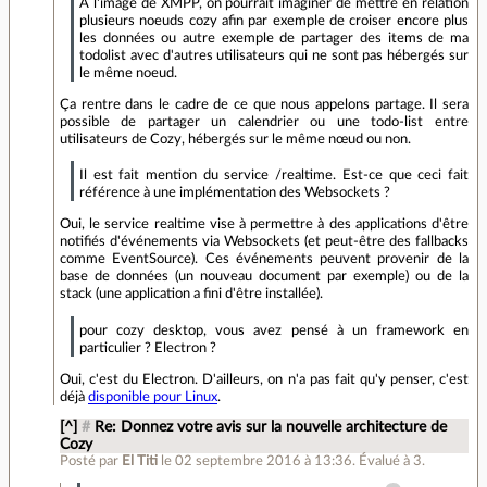
A l'image de XMPP, on pourrait imaginer de mettre en relation
plusieurs noeuds cozy afin par exemple de croiser encore plus
les données ou autre exemple de partager des items de ma
todolist avec d'autres utilisateurs qui ne sont pas hébergés sur
le même noeud.
Ça rentre dans le cadre de ce que nous appelons partage. Il sera
possible de partager un calendrier ou une todo-list entre
utilisateurs de Cozy, hébergés sur le même nœud ou non.
Il est fait mention du service /realtime. Est-ce que ceci fait
référence à une implémentation des Websockets ?
Oui, le service realtime vise à permettre à des applications d'être
notifiés d'événements via Websockets (et peut-être des fallbacks
comme EventSource). Ces événements peuvent provenir de la
base de données (un nouveau document par exemple) ou de la
stack (une application a fini d'être installée).
pour cozy desktop, vous avez pensé à un framework en
particulier ? Electron ?
Oui, c'est du Electron. D'ailleurs, on n'a pas fait qu'y penser, c'est
déjà
disponible pour Linux
.
[^]
#
Re: Donnez votre avis sur la nouvelle architecture de
Cozy
Posté par
El Titi
le 02 septembre 2016 à 13:36
.
Évalué à
3
.