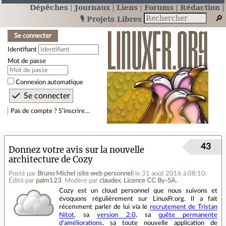
Dépêches
Journaux
Liens
Forums
Rédaction
🎙️ Projets Libres
Se connecter
Identifiant
Mot de passe
Connexion automatique
Pas de compte ? S’inscrire…
43
Donnez votre avis sur la nouvelle
architecture de Cozy
Posté par
Bruno Michel
(
site web personnel
)
le 31 août 2016 à 08:10
.
Édité par
palm123
.
Modéré par
claudex
.
Licence CC By‑SA.
Cozy est un cloud personnel que nous suivons et
évoquons régulièrement sur LinuxFr.org. Il a fait
récemment parler de lui via le
recrutement de Tristan
Nitot
, sa
version 2.0
, sa
quête permanente
d'améliorations
, sa toute nouvelle application de