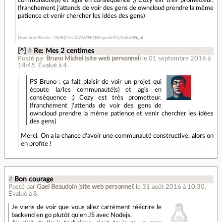
communauté(s) et agis en conséquence ;) Cozy est très prometteur.
(franchement j'attends de voir des gens de owncloud prendre la même
patience et venir chercher les idées des gens)
Donation Bitcoin : 1N8QGrhJGWdZNQNSspm3rSGjtXaXv9Ngat
[^]
#
Re: Mes 2 centimes
Posté par
Bruno Michel
(
site web personnel
)
le 01 septembre 2016 à
14:45
.
Évalué à
4
.
PS Bruno : ça fait plaisir de voir un projet qui
écoute la/les communauté(s) et agis en
conséquence ;) Cozy est très prometteur.
(franchement j'attends de voir des gens de
owncloud prendre la même patience et venir chercher les idées
des gens)
Merci. On a la chance d'avoir une communauté constructive, alors on
en profite !
#
Bon courage
Posté par
Gael Beaudoin
(
site web personnel
)
le 31 août 2016 à 10:30
.
Évalué à
8
.
Je viens de voir que vous allez carrément réécrire le
backend en go plutôt qu'en JS avec Nodejs.