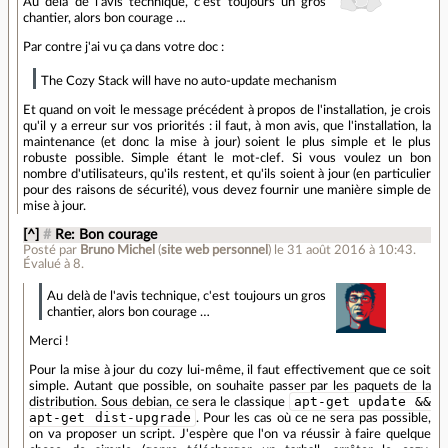
Au delà de l'avis technique, c'est toujours un gros
chantier, alors bon courage …
Par contre j'ai vu ça dans votre doc :
The Cozy Stack will have no auto-update mechanism
Et quand on voit le message précédent à propos de l'installation, je crois
qu'il y a erreur sur vos priorités : il faut, à mon avis, que l'installation, la
maintenance (et donc la mise à jour) soient le plus simple et le plus
robuste possible. Simple étant le mot-clef. Si vous voulez un bon
nombre d'utilisateurs, qu'ils restent, et qu'ils soient à jour (en particulier
pour des raisons de sécurité), vous devez fournir une manière simple de
mise à jour.
[^]
#
Re: Bon courage
Posté par
Bruno Michel
(
site web personnel
)
le 31 août 2016 à 10:43
.
Évalué à
8
.
Au delà de l'avis technique, c'est toujours un gros
chantier, alors bon courage …
Merci !
Pour la mise à jour du cozy lui-même, il faut effectivement que ce soit
simple. Autant que possible, on souhaite passer par les paquets de la
apt-get update &&
distribution. Sous debian, ce sera le classique
apt-get dist-upgrade
. Pour les cas où ce ne sera pas possible,
on va proposer un script. J'espère que l'on va réussir à faire quelque