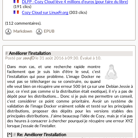
DLFP : Cozy Cloud lève 4 millions d'euros (pour faire du libre)
(191 clics)
Cozy Cloud sur LinuxFr.org
(303 clics)
(
112 commentaires
).
Markdown
EPUB
#
Améliorer l’installation
Posté par
ɹǝıʌıʃO
le 31 août 2016 à 09:30
.
Évalué à
10
.
Dans mon cas, et une recherche rapide montre
facilement que je suis loin d'être le seul, c’est
l’installation qui pose problème. L’image Docker ne
veut pas se télécharger ou se construire, ou quand
elle veut bien on récupère une erreur 500 (et ça sur une Debian Jessie à
jour, ce n’est pas comme si la distribution était exotique), il n’y a pas de
dépôt pour les distributions… Donc si je puis me permettre un conseil,
c’est considérer ce point comme prioritaire. Avoir un système de
validation de l’image Docker vraiment solide et testé sur les principales
distributions, proposer des dépôts pour les versions stables des
principales distributions. J’aime beaucoup l’idée de Cozy, mais je n’ai pas
des heures à consacrer à chercher pourquoi je récupère une erreur XYZ
lorsque j’essaie de l’installer.
[^]
#
Re: Améliorer l’installation