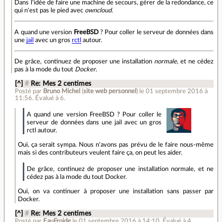
Dans l'idée de faire une machine de secours, gérer de la redondance, ce
qui n'est pas le pied avec
owncloud
.
A quand une version
FreeBSD
? Pour coller le serveur de données dans
une
jail
avec un gros
rctl
autour.
De grâce, continuez de proposer une installation
normale
, et ne cédez
pas à la mode du tout
Docker
.
[^]
#
Re: Mes 2 centimes
Posté par
Bruno Michel
(
site web personnel
)
le 01 septembre 2016 à
11:56
.
Évalué à
6
.
A quand une version FreeBSD ? Pour coller le
serveur de données dans une jail avec un gros
rctl autour.
Oui, ça serait sympa. Nous n'avons pas prévu de le faire nous-même
mais si des contributeurs veulent faire ça, on peut les aider.
De grâce, continuez de proposer une installation normale, et ne
cédez pas à la mode du tout Docker.
Oui, on va continuer à proposer une installation sans passer par
Docker.
[^]
#
Re: Mes 2 centimes
Posté par
EauFroide
le 01 septembre 2016 à 14:10
.
Évalué à
4
.