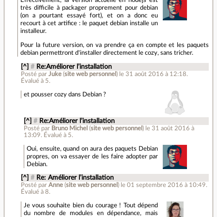
Effectivement, la version actuelle en nodejs est
très difficile à packager proprement pour debian
(on a pourtant essayé fort), et on a donc eu
recourt à cet artifice : le paquet debian installe un
installeur.
Pour la future version, on va prendre ça en compte et les paquets
debian permettront d'installer directement le cozy, sans tricher.
[^]
#
Re:Améliorer l’installation
Posté par
Juke
(
site web personnel
)
le 31 août 2016 à 12:18
.
Évalué à
5
.
et pousser cozy dans Debian ?
[^]
#
Re:Améliorer l’installation
Posté par
Bruno Michel
(
site web personnel
)
le 31 août 2016 à
13:09
.
Évalué à
5
.
Oui, ensuite, quand on aura des paquets Debian
propres, on va essayer de les faire adopter par
Debian.
[^]
#
Re: Améliorer l’installation
Posté par
Anne
(
site web personnel
)
le 01 septembre 2016 à 10:49
.
Évalué à
8
.
Je vous souhaite bien du courage ! Tout dépend
du nombre de modules en dépendance, mais