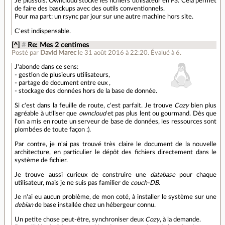
Je plussois. Owncloud stocke les fichiers utilisateur en FS. Cela permet
de faire des basckups avec des outils conventionnels.
Pour ma part: un rsync par jour sur une autre machine hors site.
C'est indispensable.
[^]
#
Re: Mes 2 centimes
Posté par
David Marec
le 31 août 2016 à 22:20
.
Évalué à
6
.
J'abonde dans ce sens:
- gestion de plusieurs utilisateurs,
- partage de document entre eux ,
- stockage des données hors de la base de donnée.
Si c'est dans la feuille de route, c'est parfait. Je trouve
Cozy
bien plus
agréable à utiliser que
owncloud
et pas plus lent ou gourmand. Dès que
l'on a mis en route un serveur de base de données, les ressources sont
plombées de toute façon :).
Par contre, je n'ai pas trouvé très claire le document de la nouvelle
architecture, en particulier le dépôt des fichiers directement dans le
système de fichier.
Je trouve aussi curieux de construire une
database
pour chaque
utilisateur, mais je ne suis pas familier de
couch-DB
.
Je n'ai eu aucun problème, de mon coté, à installer le système sur une
debian
de base installée chez un hébergeur connu.
Un petite chose peut-être, synchroniser deux
Cozy
, à la demande.