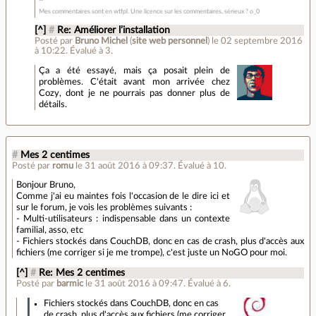
Mes commentaires sont en wtfpl. Une licence sur les commentaires, sérieux ? o_0
[^]
#
Re: Améliorer l’installation
Posté par
Bruno Michel
(
site web personnel
)
le 02 septembre 2016
à 10:22
.
Évalué à
3
.
Ça a été essayé, mais ça posait plein de
problèmes. C'était avant mon arrivée chez
Cozy, dont je ne pourrais pas donner plus de
détails.
#
Mes 2 centimes
Posté par
romu
le 31 août 2016 à 09:37
.
Évalué à
10
.
Bonjour Bruno,
Comme j'ai eu maintes fois l'occasion de le dire ici et
sur le forum, je vois les problèmes suivants :
- Multi-utilisateurs : indispensable dans un contexte
familial, asso, etc
- Fichiers stockés dans CouchDB, donc en cas de crash, plus d'accès aux
fichiers (me corriger si je me trompe), c'est juste un NoGO pour moi.
[^]
#
Re: Mes 2 centimes
Posté par
barmic
le 31 août 2016 à 09:47
.
Évalué à
6
.
Fichiers stockés dans CouchDB, donc en cas
de crash, plus d'accès aux fichiers (me corriger