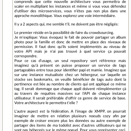
comprends que cette nouvelle architecture vous permettra de
scaler en multipliant les instances et même si vous vous défendez
d'utiliser des microservices, vous n'êtes pas non plus dans une
approche monolithique. Vous explorez une voie intermédiaire.
Il y a 2 aspects qui, me semble t'il, ne doivent pas être négligés:
Le premier réside en la possibilité de faire du crowdsourcing.
Je m'explique: Vous évoquez le fait de pouvoir partager un album
photo pour la famille et donc de mettre en place des niveaux de
permission. Il faut donc qu'ils soient implémentés au niveau de
votre API mais je n'ai pas trouvé à quel service ça pouvait
correspondre.
Pour ce cas d'usage, un seul repository sert référence mais
imaginez qu'à présent on puisse proposer un service de tags
partageables entre tous pour identifier papi et mamie. Imaginez que
sur une instance mutualisée chez un hébergeur, sur laquelle on
stocke ses bookmarks, on veuille bénéficier de tags auto dont la
pertinence est liée au nombre de clients qui ont appliqué ce même
tag. Il serait dommage que chaque appli doivent réimplémenter çà
au travers de requêtes massives sur l'API de chaque instance
utilisateur. Il serait préférable d'offrir ce genre de service de base.
Votre architecture le permettra t'elle ?
L'autre aspect est la fédération. A l'image de XMPP, on pourrait
imaginer de mettre en relation plusieurs noeuds cozy afin par
exemple de croiser encore plus les données ou autre exemple de
partager des items de ma todolist avec d'autres utilisateurs qui ne
sont pas hébergés sur le même noeud. Pour vous représenter ceci,