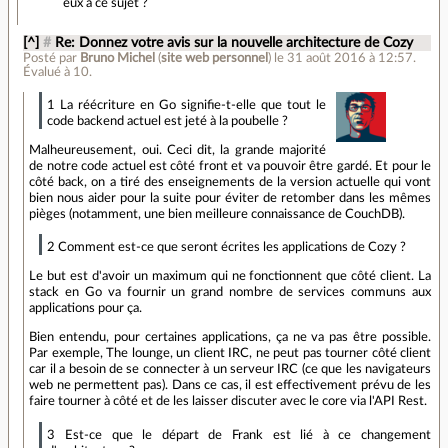
eux à ce sujet ?
[^]
#
Re: Donnez votre avis sur la nouvelle architecture de Cozy
Posté par
Bruno Michel
(
site web personnel
)
le 31 août 2016 à 12:57
.
Évalué à
10
.
1 La réécriture en Go signifie-t-elle que tout le
code backend actuel est jeté à la poubelle ?
Malheureusement, oui. Ceci dit, la grande majorité
de notre code actuel est côté front et va pouvoir être gardé. Et pour le
côté back, on a tiré des enseignements de la version actuelle qui vont
bien nous aider pour la suite pour éviter de retomber dans les mêmes
pièges (notamment, une bien meilleure connaissance de CouchDB).
2 Comment est-ce que seront écrites les applications de Cozy ?
Le but est d'avoir un maximum qui ne fonctionnent que côté client. La
stack en Go va fournir un grand nombre de services communs aux
applications pour ça.
Bien entendu, pour certaines applications, ça ne va pas être possible.
Par exemple, The lounge, un client IRC, ne peut pas tourner côté client
car il a besoin de se connecter à un serveur IRC (ce que les navigateurs
web ne permettent pas). Dans ce cas, il est effectivement prévu de les
faire tourner à côté et de les laisser discuter avec le core via l'API Rest.
3 Est-ce que le départ de Frank est lié à ce changement