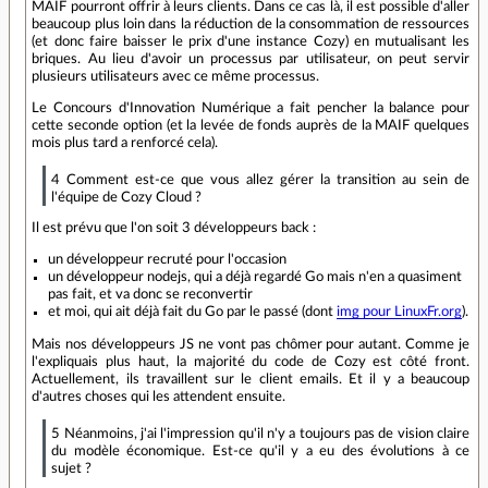
MAIF pourront offrir à leurs clients. Dans ce cas là, il est possible d'aller
beaucoup plus loin dans la réduction de la consommation de ressources
(et donc faire baisser le prix d'une instance Cozy) en mutualisant les
briques. Au lieu d'avoir un processus par utilisateur, on peut servir
plusieurs utilisateurs avec ce même processus.
Le Concours d'Innovation Numérique a fait pencher la balance pour
cette seconde option (et la levée de fonds auprès de la MAIF quelques
mois plus tard a renforcé cela).
4 Comment est-ce que vous allez gérer la transition au sein de
l'équipe de Cozy Cloud ?
Il est prévu que l'on soit 3 développeurs back :
un développeur recruté pour l'occasion
un développeur nodejs, qui a déjà regardé Go mais n'en a quasiment
pas fait, et va donc se reconvertir
et moi, qui ait déjà fait du Go par le passé (dont
img pour LinuxFr.org
).
Mais nos développeurs JS ne vont pas chômer pour autant. Comme je
l'expliquais plus haut, la majorité du code de Cozy est côté front.
Actuellement, ils travaillent sur le client emails. Et il y a beaucoup
d'autres choses qui les attendent ensuite.
5 Néanmoins, j'ai l'impression qu'il n'y a toujours pas de vision claire
du modèle économique. Est-ce qu'il y a eu des évolutions à ce
sujet ?