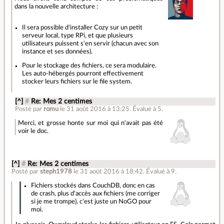
dans la nouvelle architecture :
Il sera possible d'installer Cozy sur un petit
serveur local, type RPi, et que plusieurs
utilisateurs puissent s'en servir (chacun avec son
instance et ses données).
Pour le stockage des fichiers, ce sera modulaire.
Les auto-hébergés pourront effectivement
stocker leurs fichiers sur le file system.
[^]
#
Re: Mes 2 centimes
Posté par
romu
le 31 août 2016 à 13:25
.
Évalué à
5
.
Merci, et grosse honte sur moi qui n'avait pas été
voir le doc.
[^]
#
Re: Mes 2 centimes
Posté par
steph1978
le 31 août 2016 à 18:42
.
Évalué à
9
.
Fichiers stockés dans CouchDB, donc en cas
de crash, plus d'accès aux fichiers (me corriger
si je me trompe), c'est juste un NoGO pour
moi.