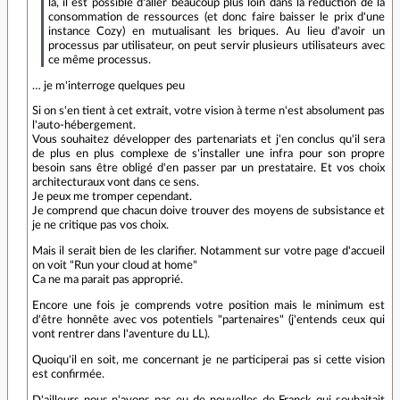
là, il est possible d'aller beaucoup plus loin dans la réduction de la
consommation de ressources (et donc faire baisser le prix d'une
instance Cozy) en mutualisant les briques. Au lieu d'avoir un
processus par utilisateur, on peut servir plusieurs utilisateurs avec
ce même processus.
… je m'interroge quelques peu
Si on s'en tient à cet extrait, votre vision à terme n'est absolument pas
l'auto-hébergement.
Vous souhaitez développer des partenariats et j'en conclus qu'il sera
de plus en plus complexe de s'installer une infra pour son propre
besoin sans être obligé d'en passer par un prestataire. Et vos choix
architecturaux vont dans ce sens.
Je peux me tromper cependant.
Je comprend que chacun doive trouver des moyens de subsistance et
je ne critique pas vos choix.
Mais il serait bien de les clarifier. Notamment sur votre page d'accueil
on voit "Run your cloud at home"
Ca ne ma parait pas approprié.
Encore une fois je comprends votre position mais le minimum est
d'être honnête avec vos potentiels "partenaires" (j'entends ceux qui
vont rentrer dans l'aventure du LL).
Quoiqu'il en soit, me concernant je ne participerai pas si cette vision
est confirmée.
D'ailleurs nous n'avons pas eu de nouvelles de Franck qui souhaitait