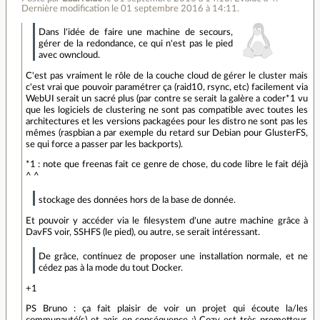
Dernière modification le 01 septembre 2016 à 14:11.
Dans l'idée de faire une machine de secours,
gérer de la redondance, ce qui n'est pas le pied
avec owncloud.
C'est pas vraiment le rôle de la couche cloud de gérer le cluster mais
c'est vrai que pouvoir paramétrer ça (raid10, rsync, etc) facilement via
WebUI serait un sacré plus (par contre se serait la galère a coder*1 vu
que les logiciels de clustering ne sont pas compatible avec toutes les
architectures et les versions packagées pour les distro ne sont pas les
mêmes (raspbian a par exemple du retard sur Debian pour GlusterFS,
se qui force a passer par les backports).
*1 : note que freenas fait ce genre de chose, du code libre le fait déjà
^ ^
stockage des données hors de la base de donnée.
Et pouvoir y accéder via le filesystem d'une autre machine grâce à
DavFS voir, SSHFS (le pied), ou autre, se serait intéressant.
De grâce, continuez de proposer une installation normale, et ne
cédez pas à la mode du tout Docker.
+1
PS Bruno : ça fait plaisir de voir un projet qui écoute la/les