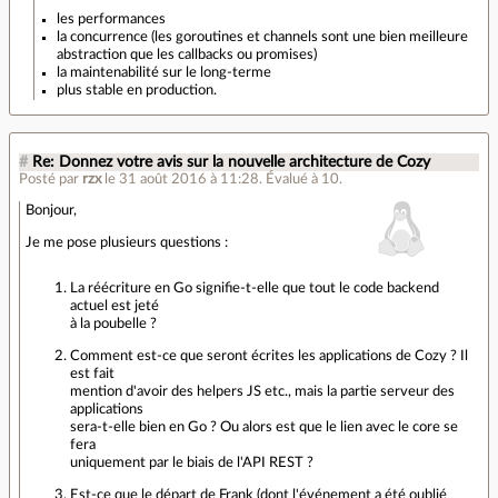
les performances
la concurrence (les goroutines et channels sont une bien meilleure
abstraction que les callbacks ou promises)
la maintenabilité sur le long-terme
plus stable en production.
#
Re: Donnez votre avis sur la nouvelle architecture de Cozy
Posté par
rzx
le 31 août 2016 à 11:28
.
Évalué à
10
.
Bonjour,
Je me pose plusieurs questions :
La réécriture en Go signifie-t-elle que tout le code backend
actuel est jeté
à la poubelle ?
Comment est-ce que seront écrites les applications de Cozy ? Il
est fait
mention d'avoir des helpers JS etc., mais la partie serveur des
applications
sera-t-elle bien en Go ? Ou alors est que le lien avec le core se
fera
uniquement par le biais de l'API REST ?
Est-ce que le départ de Frank (dont l'événement a été oublié