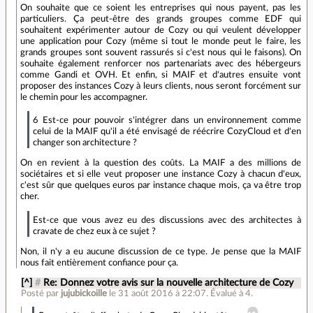
On souhaite que ce soient les entreprises qui nous payent, pas les
particuliers. Ça peut-être des grands groupes comme EDF qui
souhaitent expérimenter autour de Cozy ou qui veulent développer
une application pour Cozy (même si tout le monde peut le faire, les
grands groupes sont souvent rassurés si c'est nous qui le faisons). On
souhaite également renforcer nos partenariats avec des hébergeurs
comme Gandi et OVH. Et enfin, si MAIF et d'autres ensuite vont
proposer des instances Cozy à leurs clients, nous seront forcément sur
le chemin pour les accompagner.
6 Est-ce pour pouvoir s'intégrer dans un environnement comme
celui de la MAIF qu'il a été envisagé de réécrire CozyCloud et d'en
changer son architecture ?
On en revient à la question des coûts. La MAIF a des millions de
sociétaires et si elle veut proposer une instance Cozy à chacun d'eux,
c'est sûr que quelques euros par instance chaque mois, ça va être trop
cher.
Est-ce que vous avez eu des discussions avec des architectes à
cravate de chez eux à ce sujet ?
Non, il n'y a eu aucune discussion de ce type. Je pense que la MAIF
nous fait entièrement confiance pour ça.
[^]
#
Re: Donnez votre avis sur la nouvelle architecture de Cozy
Posté par
jujubickoille
le 31 août 2016 à 22:07
.
Évalué à
4
.