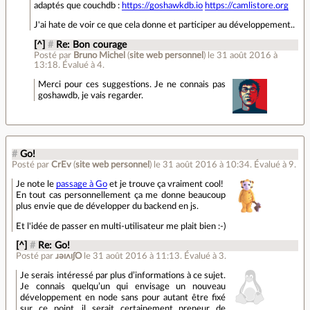
adaptés que couchdb :
https://goshawkdb.io
https://camlistore.org
J'ai hate de voir ce que cela donne et participer au développement..
[^]
#
Re: Bon courage
Posté par
Bruno Michel
(
site web personnel
)
le 31 août 2016 à
13:18
.
Évalué à
4
.
Merci pour ces suggestions. Je ne connais pas
goshawdb, je vais regarder.
#
Go!
Posté par
CrEv
(
site web personnel
)
le 31 août 2016 à 10:34
.
Évalué à
9
.
Je note le
passage à Go
et je trouve ça vraiment cool!
En tout cas personnellement ça me donne beaucoup
plus envie que de développer du backend en js.
Et l'idée de passer en multi-utilisateur me plait bien :-)
[^]
#
Re: Go!
Posté par
ɹǝıʌıʃO
le 31 août 2016 à 11:13
.
Évalué à
3
.
Je serais intéressé par plus d’informations à ce sujet.
Je connais quelqu’un qui envisage un nouveau
développement en node sans pour autant être fixé
sur ce point, il serait certainement preneur de