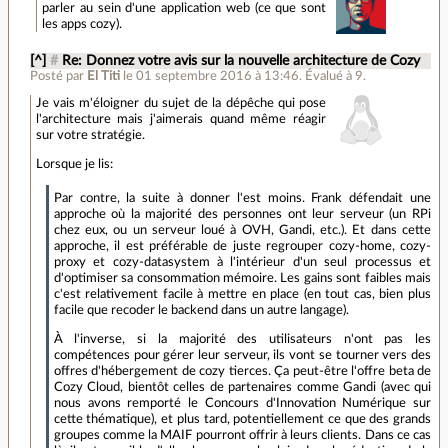
parler au sein d'une application web (ce que sont
les apps cozy).
[^]
#
Re: Donnez votre avis sur la nouvelle architecture de Cozy
Posté par
El Titi
le 01 septembre 2016 à 13:46
.
Évalué à
9
.
Je vais m'éloigner du sujet de la dépêche qui pose
l'architecture mais j'aimerais quand même réagir
sur votre stratégie.
Lorsque je lis:
Par contre, la suite à donner l'est moins. Frank défendait une
approche où la majorité des personnes ont leur serveur (un RPi
chez eux, ou un serveur loué à OVH, Gandi, etc.). Et dans cette
approche, il est préférable de juste regrouper cozy-home, cozy-
proxy et cozy-datasystem à l'intérieur d'un seul processus et
d'optimiser sa consommation mémoire. Les gains sont faibles mais
c'est relativement facile à mettre en place (en tout cas, bien plus
facile que recoder le backend dans un autre langage).
À l'inverse, si la majorité des utilisateurs n'ont pas les
compétences pour gérer leur serveur, ils vont se tourner vers des
offres d'hébergement de cozy tierces. Ça peut-être l'offre beta de
Cozy Cloud, bientôt celles de partenaires comme Gandi (avec qui
nous avons remporté le Concours d'Innovation Numérique sur
cette thématique), et plus tard, potentiellement ce que des grands
groupes comme la MAIF pourront offrir à leurs clients. Dans ce cas