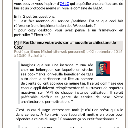
vous pouvez vous inspirer d'
OSLC
qui a spécifié une architecture de
bus et un protocole même s'il vise le domaine de l'ALM.
Enfin 2 petites questions.
* Il est fait mention du service /realtime. Est-ce que ceci fait
référence à une implémentation des Websockets ?
* pour cozy desktop, vous avez pensé à un framework en
particulier ? Electron ?
[^]
#
Re: Donnez votre avis sur la nouvelle architecture de
Cozy
Posté par
Bruno Michel
(
site web personnel
)
le 02 septembre 2016
à 10:50
.
Évalué à
4
.
Imaginez que sur une instance mutualisée
chez un hébergeur, sur laquelle on stocke
ses bookmarks, on veuille bénéficier de tags
auto dont la pertinence est liée au nombre
de clients qui ont appliqué ce même tag. Il serait dommage que
chaque appli doivent réimplémenter çà au travers de requêtes
massives sur l'API de chaque instance utilisateur. Il serait
préférable d'offrir ce genre de service de base. Votre
architecture le permettra t'elle ?
C'est un cas d'usage intéressant, mais je n'ai rien prévu qui aille
dans ce sens. À ton avis, que faudrait-il mettre en place pour
répondre à ce cas d'usage ? Comment ça pourrait fonctionner ?