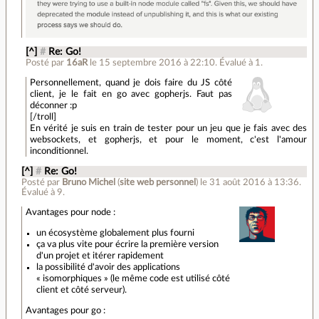
[^]
#
Re: Go!
Posté par
16aR
le 15 septembre 2016 à 22:10
.
Évalué à
1
.
Personnellement, quand je dois faire du JS côté
client, je le fait en go avec gopherjs. Faut pas
déconner :p
[/troll]
En vérité je suis en train de tester pour un jeu que je fais avec des
websockets, et gopherjs, et pour le moment, c'est l'amour
inconditionnel.
[^]
#
Re: Go!
Posté par
Bruno Michel
(
site web personnel
)
le 31 août 2016 à 13:36
.
Évalué à
9
.
Avantages pour node :
un écosystème globalement plus fourni
ça va plus vite pour écrire la première version
d'un projet et itérer rapidement
la possibilité d'avoir des applications
« isomorphiques » (le même code est utilisé côté
client et côté serveur).
Avantages pour go :