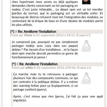
chez hupstream nous avons eu déjà quelques
demandes clients concernant un tel packaging en
nodejs. C'est juste infaisable… Le dépot npm est un tel merdier
(pardon du terme), que le packaging est un véritable enfer. Et
beaucoup de distros refusent tout net l'intégration des modules, se
contentant de la brique de base et d'une dizaine de modules parmi
les plus utilisés.
[^]
#
Re: Améliorer l’installation
Posté par
Victor
le 01 septembre 2016 à 18:15
.
Évalué à
3
.
Je comprend pas, pourquoi ne pas simplement
packager nodejs avec cozy dans son paquet
debian ? Pas besoin d'un installateur… et la façon
dont npm marche devrait permettre ce genre de
fonctionnement je pense !
[^]
#
Re: Améliorer l’installation
Posté par
whity
le 02 septembre 2016 à 09:46
.
Évalué à
2
.
Ça marche mais tu te retrouves à packager
plusieurs fois des composants communs, ce qui
est contraire à la politique debian. Il y a même
des warning lintian pour ça (typiquement, si un
package contient jquery).
Après, c’est mieux que rien (perso, j’ai fait ça pour une appli
angularjs).