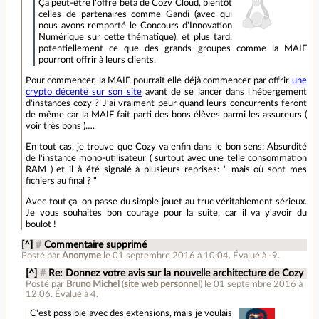
Ça peut-être l'offre beta de Cozy Cloud, bientôt
celles de partenaires comme Gandi (avec qui
nous avons remporté le Concours d'Innovation
Numérique sur cette thématique), et plus tard,
potentiellement ce que des grands groupes comme la MAIF
pourront offrir à leurs clients.
Pour commencer, la MAIF pourrait elle déjà commencer par offrir
une
crypto décente sur son site
avant de se lancer dans l’hébergement
d'instances cozy ? J'ai vraiment peur quand leurs concurrents feront
de même car la MAIF fait parti des bons élèves parmi les assureurs (
voir très bons )….
En tout cas, je trouve que Cozy va enfin dans le bon sens: Absurdité
de l'instance mono-utilisateur ( surtout avec une telle consommation
RAM ) et il à été signalé à plusieurs reprises: " mais où sont mes
fichiers au final ? "
Avec tout ça, on passe du simple jouet au truc véritablement sérieux.
Je vous souhaites bon courage pour la suite, car il va y'avoir du
boulot !
[^]
#
Commentaire supprimé
Posté par
Anonyme
le 01 septembre 2016 à 10:04
.
Évalué à
-9
.
[^]
#
Re: Donnez votre avis sur la nouvelle architecture de Cozy
Posté par
Bruno Michel
(
site web personnel
)
le 01 septembre 2016 à
12:06
.
Évalué à
4
.
C'est possible avec des extensions, mais je voulais