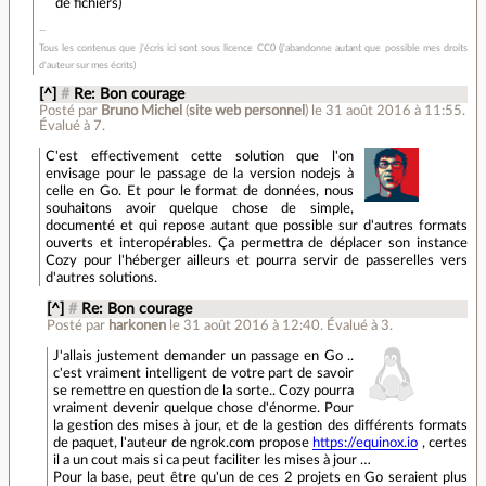
de fichiers)
Tous les contenus que j'écris ici sont sous licence CC0 (j'abandonne autant que possible mes droits
d'auteur sur mes écrits)
[^]
#
Re: Bon courage
Posté par
Bruno Michel
(
site web personnel
)
le 31 août 2016 à 11:55
.
Évalué à
7
.
C'est effectivement cette solution que l'on
envisage pour le passage de la version nodejs à
celle en Go. Et pour le format de données, nous
souhaitons avoir quelque chose de simple,
documenté et qui repose autant que possible sur d'autres formats
ouverts et interopérables. Ça permettra de déplacer son instance
Cozy pour l'héberger ailleurs et pourra servir de passerelles vers
d'autres solutions.
[^]
#
Re: Bon courage
Posté par
harkonen
le 31 août 2016 à 12:40
.
Évalué à
3
.
J'allais justement demander un passage en Go ..
c'est vraiment intelligent de votre part de savoir
se remettre en question de la sorte.. Cozy pourra
vraiment devenir quelque chose d'énorme. Pour
la gestion des mises à jour, et de la gestion des différents formats
de paquet, l'auteur de ngrok.com propose
https://equinox.io
, certes
il a un cout mais si ca peut faciliter les mises à jour …
Pour la base, peut être qu'un de ces 2 projets en Go seraient plus