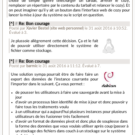
chose de simple (genre télécharger un tarball, arrêter le cozy,
remplacer un répertoire par le contenu du tarball et relancer le cozy). Et
on peut imaginer qu'il y ait un bouton dans l'interface web de cozy pour
lancer la mise à jour du système ou le script en question.
[^]
#
Re: Bon courage
Posté par
Xavier Bestel
(
site web personnel
)
le 31 août 2016 à 10:52
.
Évalué à
3
.
Je plussoie allègrement cette décision. Ça et le fait
de pouvoir utiliser directement le système de
fichier comme stockage.
[^]
#
Re: Bon courage
Posté par
barmic
le 31 août 2016 à 11:12
.
Évalué à
7
.
Une solution sympa pourrait être de faire faire un
export des données de l'instance courrante pour
l'importer dans le suivant. Ça vous permet :
de pousser les utilisateurs à faire une sauvegarde avant la mise à
jour
d'avoir un processus bien identifié de mise à jour et donc pouvoir y
faire tous les traitements voulu
à un utilisateur qui a aujourd'hui plusieurs instances pour plusieurs
utilisateurs de les fusionner très facilement
d'avoir un format de données pivot et donc plus de souplesse dans
la forme des données que vous voulais utiliser après coup (passer à
un stockage des fichiers dans couch à un stockage sur le système