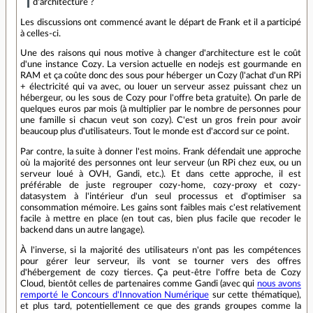
d'architecture ?
Les discussions ont commencé avant le départ de Frank et il a participé
à celles-ci.
Une des raisons qui nous motive à changer d'architecture est le coût
d'une instance Cozy. La version actuelle en nodejs est gourmande en
RAM et ça coûte donc des sous pour héberger un Cozy (l'achat d'un RPi
+ électricité qui va avec, ou louer un serveur assez puissant chez un
hébergeur, ou les sous de Cozy pour l'offre beta gratuite). On parle de
quelques euros par mois (à multiplier par le nombre de personnes pour
une famille si chacun veut son cozy). C'est un gros frein pour avoir
beaucoup plus d'utilisateurs. Tout le monde est d'accord sur ce point.
Par contre, la suite à donner l'est moins. Frank défendait une approche
où la majorité des personnes ont leur serveur (un RPi chez eux, ou un
serveur loué à OVH, Gandi, etc.). Et dans cette approche, il est
préférable de juste regrouper cozy-home, cozy-proxy et cozy-
datasystem à l'intérieur d'un seul processus et d'optimiser sa
consommation mémoire. Les gains sont faibles mais c'est relativement
facile à mettre en place (en tout cas, bien plus facile que recoder le
backend dans un autre langage).
À l'inverse, si la majorité des utilisateurs n'ont pas les compétences
pour gérer leur serveur, ils vont se tourner vers des offres
d'hébergement de cozy tierces. Ça peut-être l'offre beta de Cozy
Cloud, bientôt celles de partenaires comme Gandi (avec qui
nous avons
remporté le Concours d'Innovation Numérique
sur cette thématique),
et plus tard, potentiellement ce que des grands groupes comme la