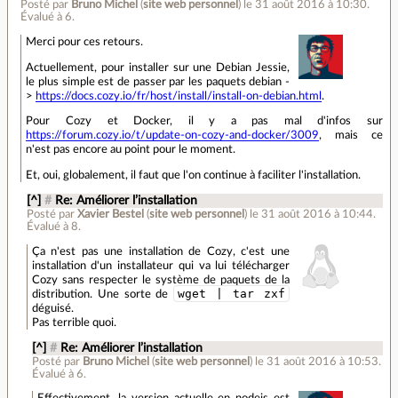
Posté par
Bruno Michel
(
site web personnel
)
le 31 août 2016 à 10:30
.
Évalué à
6
.
Merci pour ces retours.
Actuellement, pour installer sur une Debian Jessie,
le plus simple est de passer par les paquets debian -
>
https://docs.cozy.io/fr/host/install/install-on-debian.html
.
Pour Cozy et Docker, il y a pas mal d'infos sur
https://forum.cozy.io/t/update-on-cozy-and-docker/3009
, mais ce
n'est pas encore au point pour le moment.
Et, oui, globalement, il faut que l'on continue à faciliter l'installation.
[^]
#
Re: Améliorer l’installation
Posté par
Xavier Bestel
(
site web personnel
)
le 31 août 2016 à 10:44
.
Évalué à
8
.
Ça n'est pas une installation de Cozy, c'est une
installation d'un installateur qui va lui télécharger
Cozy sans respecter le système de paquets de la
wget | tar zxf
distribution. Une sorte de
déguisé.
Pas terrible quoi.
[^]
#
Re: Améliorer l’installation
Posté par
Bruno Michel
(
site web personnel
)
le 31 août 2016 à 10:53
.
Évalué à
6
.