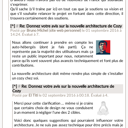
s'exprimer.
Qu'il sache (s'il traîne par ici) en tout cas que je soutiens sa vision et
que s'il souhaite relancer le projet en forkant dans cette direction, il
trouvera certainement des soutiens.
[^]
#
Re: Donnez votre avis sur la nouvelle architecture de Cozy
Posté par
Bruno Michel
(
site web personnel
)
le 01 septembre 2016 à
14:24
.
Évalué à
7
.
Nous allons continuer à prendre en compte les
auto-hébergés (dont je fais parti). Ça ne
représente pas la majorité des utilisateurs mais ça
reste un public important pour nous, notamment
parce qu'ils sont souvent plus avancés techniquement et font plus de
contributions.
La nouvelle architecture doit même rendre plus simple de s'installer
un cozy chez soi.
[^]
#
Re: Donnez votre avis sur la nouvelle architecture de
Cozy
Posté par
El Titi
le 02 septembre 2016 à 00:18
.
Évalué à
4
.
Merci pour cette clarification … même si je crains
que certains choix de design ne vous conduisent
à un moment à négliger l'une des 2 cibles.
Voici donc quelques suggestions qui pourraient influencer votre
architecture. Je ne suis pas assez technique pour être précis mais je