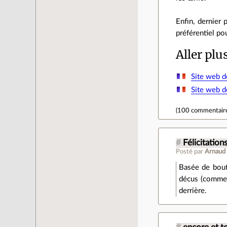
Enfin, dernier 
préférentiel po
Aller plu
Site web 
Site web 
(
100 commentair
#
Félicitations
Posté par
Arnaud
Basée de bout
décus (comme m
derrière.