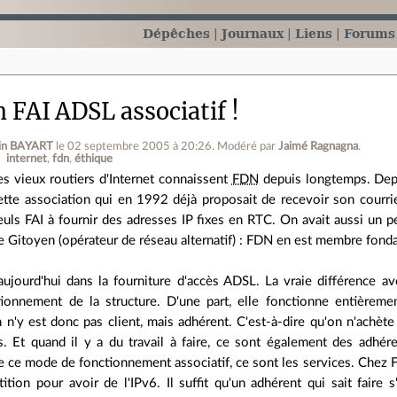
Dépêches
Journaux
Liens
Forums
 FAI ADSL associatif !
in BAYART
le 02 septembre 2005 à 20:26
.
Modéré par
Jaimé Ragnagna
.
internet
fdn
éthique
es vieux routiers d'Internet connaissent
FDN
depuis longtemps. Depu
ette association qui en 1992 déjà proposait de recevoir son courri
euls FAI à fournir des adresses IP fixes en RTC. On avait aussi un p
e Gitoyen (opérateur de réseau alternatif) : FDN en est membre fonda
ujourd'hui dans la fourniture d'accès ADSL. La vraie différence av
onnement de la structure. D'une part, elle fonctionne entièreme
 n'y est donc pas client, mais adhérent. C'est-à-dire qu'on n'achète
. Et quand il y a du travail à faire, ce sont également des adhéren
 ce mode de fonctionnement associatif, ce sont les services. Chez 
tition pour avoir de l'IPv6. Il suffit qu'un adhérent qui sait fair