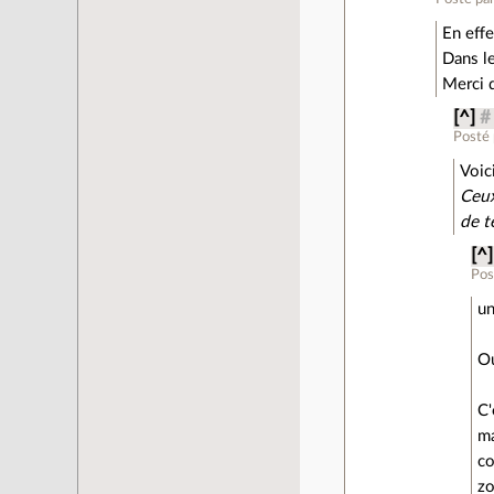
En effe
Dans le
Merci 
[^]
#
Posté
Voic
Ceux
de t
[^]
Pos
un
Ou
C'
ma
co
zo