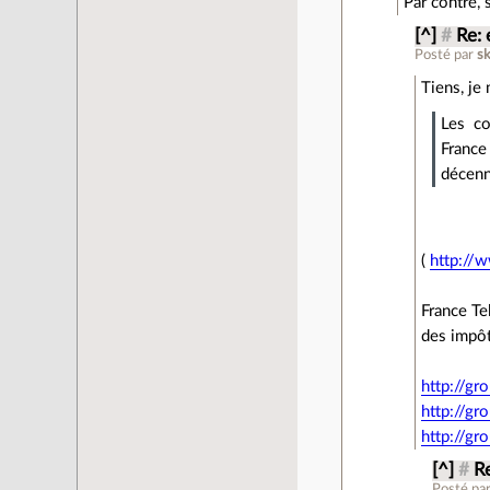
Par contre, 
[^]
#
Re: 
Posté par
s
Tiens, je 
Les co
France
décenn
(
http://w
France Te
des impôt
http://gr
http://gr
http://gr
[^]
#
R
Posté pa