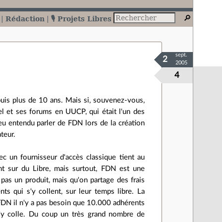
Rédaction
🎙️ Projets Libres
sept.
2
2005
4
is plus de 10 ans. Mais si, souvenez-vous,
el et ses forums en UUCP, qui était l'un des
eu entendu parler de FDN lors de la création
teur.
ec un fournisseur d'accès classique tient au
nt sur du Libre, mais surtout, FDN est une
 pas un produit, mais qu'on partage des frais
ts qui s'y collent, sur leur temps libre. La
FDN il n'y a pas besoin que 10.000 adhérents
e s'y colle. Du coup un très grand nombre de