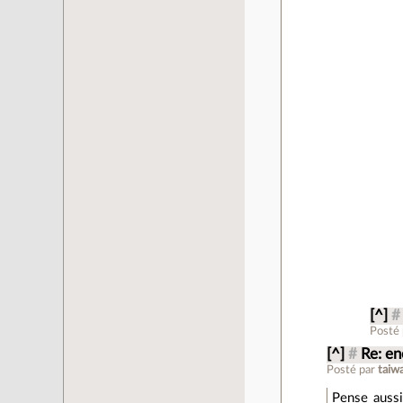
[^]
#
Posté
[^]
#
Re: en
Posté par
taiw
Pense aussi