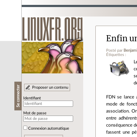
Enfin un
Posté par
Benjam
Étiquettes :
L
c
s
d
Se connecter
Proposer un contenu
FDN se lance a
Identifiant
mode de foncti
association. On
Mot de passe
entre adhérents
conséquence de
Connexion automatique
fassent une pé