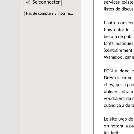
services exist
listes de discu
Pas de compte ? S’inscrire…
L'autre conséqu
frais entre le
besoin de public
tarifs pratiqué
(contrairement 
Wanadoo, par e
FDN a donc mon
Dreyfus, ça ne 
elles, qui a pa
utiliser l'infr
voudraient du r
quand ça a du te
Le site web de 
on notera la pa
les tarifs.