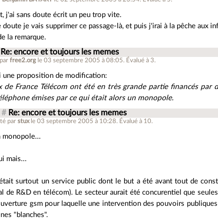
t, j'ai sans doute écrit un peu trop vite.
 doute je vais supprimer ce passage-là, et puis j'irai à la pêche aux inf
de la remarque.
Re: encore et toujours les memes
 par
free2.org
le 03 septembre 2005 à 08:05
.
Évalué à
3
.
i une proposition de modification:
 de France Télécom ont été en très grande partie financés par 
éléphone émises par ce qui était alors un monopole.
#
Re: encore et toujours les memes
té par
stux
le 03 septembre 2005 à 10:28
.
Évalué à
10
.
 monopole...
i mais...
était surtout un service public dont le but a été avant tout de const
l de R&D en télécom). Le secteur aurait été concurentiel que seules 
uverture gsm pour laquelle une intervention des pouvoirs publiques 
nes "blanches".