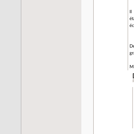
Il
ét
éc
De
gr
Me