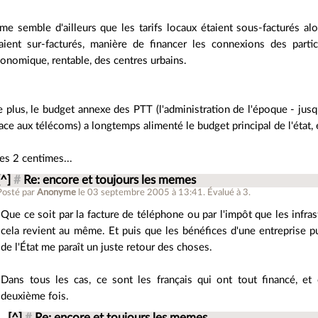
 me semble d'ailleurs que les tarifs locaux étaient sous-facturés alo
aient sur-facturés, manière de financer les connexions des particu
onomique, rentable, des centres urbains.
 plus, le budget annexe des PTT (l'administration de l'époque - jus
ace aux télécoms) a longtemps alimenté le budget principal de l'état, e
s 2 centimes...
[^]
#
Re: encore et toujours les memes
Posté par
Anonyme
le 03 septembre 2005 à 13:41
.
Évalué à
3
.
Que ce soit par la facture de téléphone ou par l'impôt que les infras
cela revient au même. Et puis que les bénéfices d'une entreprise p
de l'État me paraît un juste retour des choses.
Dans tous les cas, ce sont les français qui ont tout financé, e
deuxième fois.
[^]
#
Re: encore et toujours les memes