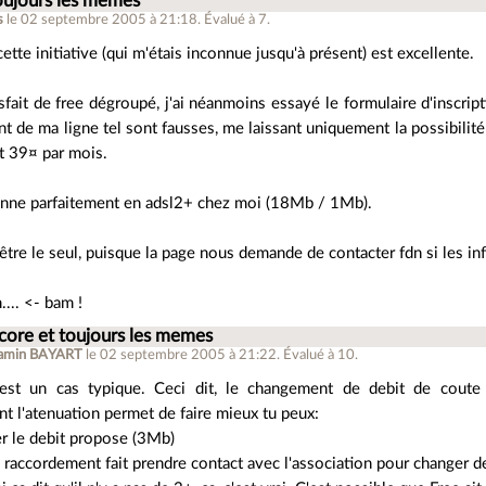
oujours les memes
s
le 02 septembre 2005 à 21:18
.
Évalué à
7
.
ette initiative (qui m'étais inconnue jusqu'à présent) est excellente.
tisfait de free dégroupé, j'ai néanmoins essayé le formulaire d'inscrip
ent de ma ligne tel sont fausses, me laissant uniquement la possibi
 et 39¤ par mois.
ionne parfaitement en adsl2+ chez moi (18Mb / 1Mb).
 être le seul, puisque la page nous demande de contacter fdn si les i
.... <- bam !
core et toujours les memes
amin BAYART
le 02 septembre 2005 à 21:22
.
Évalué à
10
.
c'est un cas typique. Ceci dit, le changement de debit de cout
t l'atenuation permet de faire mieux tu peux:
 le debit propose (3Mb)
e raccordement fait prendre contact avec l'association pour changer d