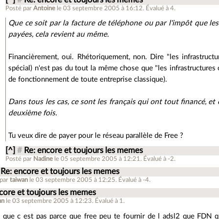
Posté par
Antoine
le 03 septembre 2005 à 16:12
.
Évalué à
4
.
Que ce soit par la facture de téléphone ou par l'impôt que les
payées, cela revient au même.
Financièrement, oui. Rhétoriquement, non. Dire "les infrastruct
spécial) n'est pas du tout la même chose que "les infrastructures
de fonctionnement de toute entreprise classique).
Dans tous les cas, ce sont les français qui ont tout financé, 
deuxième fois.
Tu veux dire de payer pour le réseau parallèle de Free ?
[^]
#
Re: encore et toujours les memes
Posté par
Nadine
le 05 septembre 2005 à 12:21
.
Évalué à
-2
.
Re: encore et toujours les memes
 par
taiwan
le 03 septembre 2005 à 12:25
.
Évalué à
-4
.
core et toujours les memes
an
le 03 septembre 2005 à 12:23
.
Évalué à
1
.
 que c est pas parce que free peu te fournir de l adsl2 que FDN q