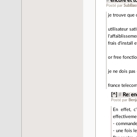
#
encore et t
Posté par
SubBas
je trouve que c
utilisateur sa
l'affaiblissem
frais d'install
or free fonct
je ne dois pas
france telecom
[^]
#
Re: en
Posté par
Benj
En effet, 
effectivemen
- commander
- une fois l