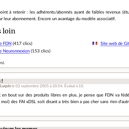
point à retenir : les adhérents/abonnés ayant de faibles revenus (étu
ur leur abonnement. Encore un avantage du modèle associatif.
s loin
de FDN
(417 clics)
Site web de Gi
de Neuronnexion
(153 clics)
es
).
 !
 Luquin
le 02 septembre 2005 à 20:54
.
Évalué à
10
.
 en bout sur des produits libres en plus, je pense que FDN va féd
oi) des FAI xDSL soit disant a très bien a pas cher sans rien d'au