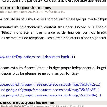
si ca dit qu'il n'y a pas de 2+, ca, c'est vrai. C'est possible que Free 
encore et toujours les memes
kuld
le 02 septembre 2005 à 23:19
.
Évalué à
10
.
m'incruste un peu, mais je suis tombé sur ce passage qui m'a fait tique
mmutateurs téléphoniques coûtent très cher. Encore plus cher
 Télécom ont été en très grande partie financés par nos impôt
ies de factures de téléphone. Les autres opérateurs n’ont en général 
ww.fdn.fr/Explications-pour-debutants.html(...)
)
lecom est auto-financé (et a un budget propre indépendant du buget 
 depuis plus longtemps, je ne connais pas ton âge)
oups.google.fr/group/fr.reseaux.telecoms.adsl/msg/765fd9c2(...)
oups.google.fr/group/fr.reseaux.telecoms.adsl/msg/35f68a3f(...)
oups.google.fr/group/fr.reseaux.telecoms.adsl/msg/a220549e(...)
e: encore et toujours les memes
r
Benjamin BAYART
le 02 septembre 2005 à 23:54
.
Évalué à
5
.