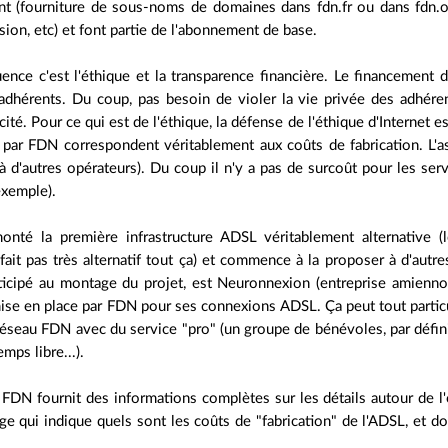
ent (fourniture de sous-noms de domaines dans fdn.fr ou dans fdn
ssion, etc) et font partie de l'abonnement de base.
ence c'est l'éthique et la transparence financière. Le financement 
s adhérents. Du coup, pas besoin de violer la vie privée des adhér
ité. Pour ce qui est de l'éthique, la défense de l'éthique d'Internet es
s par FDN correspondent véritablement aux coûts de fabrication. L'a
à d'autres opérateurs). Du coup il n'y a pas de surcoût pour les serv
xemple).
té la première infrastructure ADSL véritablement alternative (le
fait pas très alternatif tout ça) et commence à la proposer à d'autre
rticipé au montage du projet, est Neuronnexion (entreprise amiennoi
a mise en place par FDN pour ses connexions ADSL. Ça peut tout partic
éseau FDN avec du service "pro" (un groupe de bénévoles, par définit
mps libre...).
FDN fournit des informations complètes sur les détails autour de l'o
ge qui indique quels sont les coûts de "fabrication" de l'ADSL, et do