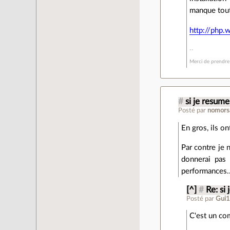
manque tout
http://php.
Merci de prendre 
#
si je resume
Posté par
nomors
En gros, ils o
Par contre je 
donnerai pas
performances..
[^]
#
Re: si
Posté par
Gui
C'est un co