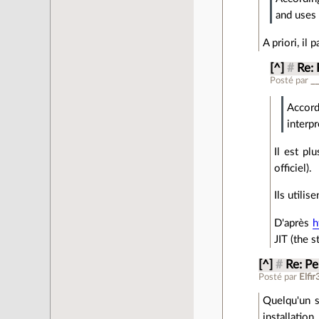
and uses
A priori, il 
[^]
#
Re:
Posté par
_
Accord
interpr
Il est pl
officiel).
Ils utilis
D'après
h
JIT (the s
[^]
#
Re: P
Posté par
Elfir
Quelqu'un s'
installatio