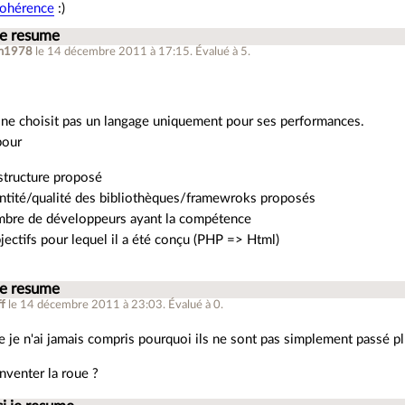
cohérence
:)
 je resume
ph1978
le 14 décembre 2011 à 17:15
.
Évalué à
5
.
 ne choisit pas un langage uniquement pour ses performances.
pour
astructure proposé
antité/qualité des bibliothèques/framewroks proposés
mbre de développeurs ayant la compétence
jectifs pour lequel il a été conçu (PHP => Html)
 je resume
f
le 14 décembre 2011 à 23:03
.
Évalué à
0
.
e je n'ai jamais compris pourquoi ils ne sont pas simplement passé pl
nventer la roue ?