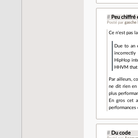
#
Peu chiffré 
Posté par
gasche
Ce n'est pas l
Due to an e
incorrectl
HipHop inte
HHVM that w
Par ailleurs,
ne dit rien e
plus performa
En gros cet a
performances d
#
Du code