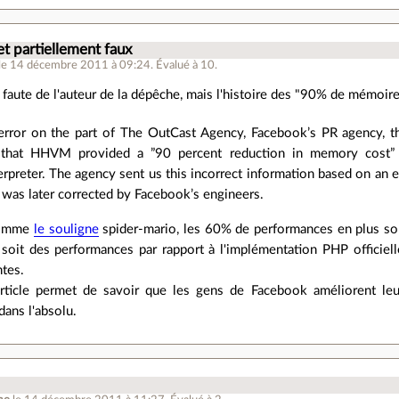
et partiellement faux
le 14 décembre 2011 à 09:24
.
Évalué à
10
.
a faute de l'auteur de la dépêche, mais l'histoire des "90% de mémoi
rror on the part of The OutCast Agency, Facebook’s PR agency, this
y that HHVM provided a ”90 percent reduction in memory cost” 
rpreter. The agency sent us this incorrect information based on an e
as later corrected by Facebook’s engineers.
 comme
le souligne
spider-mario, les 60% de performances en plus s
n soit des performances par rapport à l'implémentation PHP officie
ntes.
rticle permet de savoir que les gens de Facebook améliorent leur
ans l'absolu.