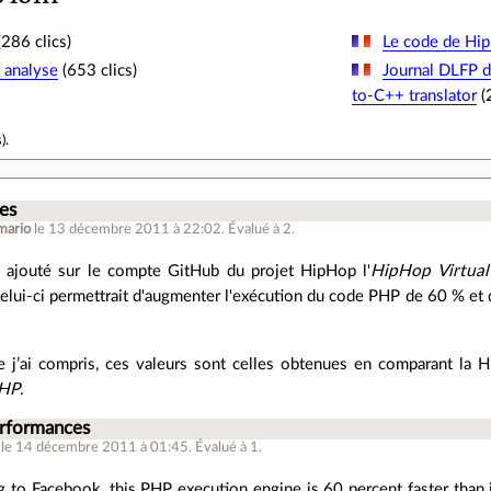
286 clics)
Le code de Hip
 analyse
(653 clics)
Journal DLFP 
to-C++ translator
(
s
).
es
mario
le 13 décembre 2011 à 22:02
.
Évalué à
2
.
 ajouté sur le compte GitHub du projet HipHop l'
HipHop Virtua
elui-ci permettrait d'augmenter l'exécution du code PHP de 60 % et 
e j’ai compris, ces valeurs sont celles obtenues en comparant l
PHP
.
erformances
le 14 décembre 2011 à 01:45
.
Évalué à
1
.
 to Facebook, this PHP execution engine is 60 percent faster than i