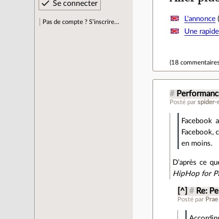
L'annonce
(
Pas de compte ? S’inscrire…
Une rapide
(
18 commentaire
#
Performanc
Posté par
spider-
Facebook a
Facebook, c
en moins.
D’après ce qu
HipHop for 
[^]
#
Re: P
Posté par
Prae
According