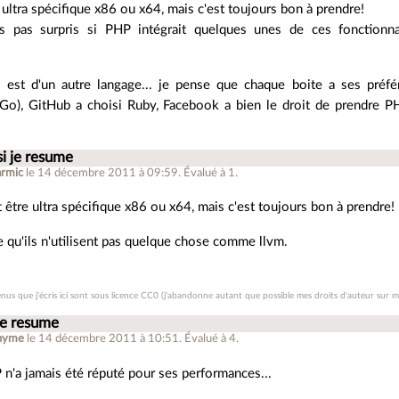
 ultra spécifique x86 ou x64, mais c'est toujours bon à prendre!
s pas surpris si PHP intégrait quelques unes de ces fonctionna
.
 est d'un autre langage... je pense que chaque boite a ses préf
Go), GitHub a choisi Ruby, Facebook a bien le droit de prendre P
si je resume
armic
le 14 décembre 2011 à 09:59
.
Évalué à
1
.
t être ultra spécifique x86 ou x64, mais c'est toujours bon à prendre!
u'ils n'utilisent pas quelque chose comme llvm.
nus que j'écris ici sont sous licence CC0 (j'abandonne autant que possible mes droits d'auteur sur me
 je resume
nyme
le 14 décembre 2011 à 10:51
.
Évalué à
4
.
n'a jamais été réputé pour ses performances...