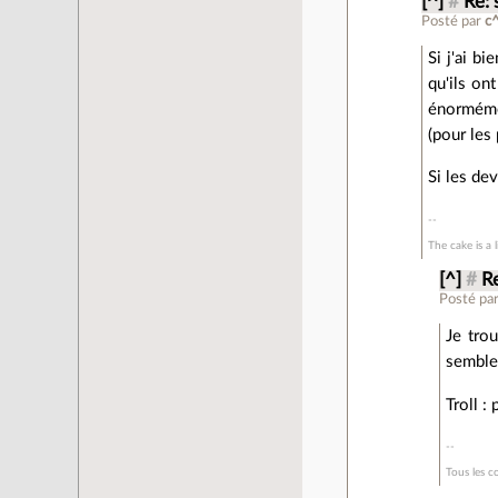
[^]
#
Re: 
Posté par
c
Si j'ai b
qu'ils on
énormémen
(pour les
Si les de
The cake is a l
[^]
#
Re
Posté pa
Je tro
semble 
Troll :
Tous les c