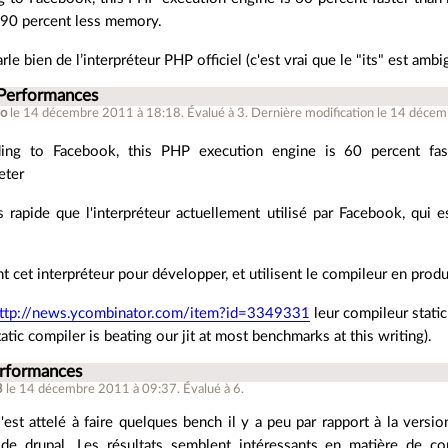
 90 percent less memory.
parle bien de l’interpréteur PHP officiel (c'est vrai que le "its" est ambi
 Performances
_o
le 14 décembre 2011 à 18:18
.
Évalué à
3
.
Dernière modification le 14 déce
ing to Facebook, this PHP execution engine is 60 percent fas
eter
us rapide que l'interpréteur actuellement utilisé par Facebook, qui es
ent cet interpréteur pour développer, et utilisent le compileur en prod
ttp://news.ycombinator.com/item?id=3349331
leur compileur stati
tatic compiler is beating our jit at most benchmarks at this writing).
erformances
3
le 14 décembre 2011 à 09:37
.
Évalué à
6
.
est attelé à faire quelques bench il y a peu par rapport à la versio
n de drupal. Les résultats semblent intéressants en matière de c