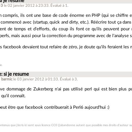
si je resume
^3
le 02 janvier 2012 à 23:33
.
Évalué à
1
.
ien compris, ils ont une base de code énorme en PHP (qui se chiffre e
t commencé avec (startup, quick and dirty, etc.). Réécrire tout ça dan
t de temps et d'efforts, du coup ils font ce qu'ils peuvent pour 
 perfs, mais aussi pour la correction du programme avec de l'analyse s
vs facebook devaient tout refaire de zéro, je doute qu'ils feraient les
ie.
: si je resume
r
barmic
le 03 janvier 2012 à 01:33
.
Évalué à
3
.
uve dommage de Zukerberg n'ai pas utilisé perl qui est bien plus p
qu'il connaît.
 peut être que facebook contribuerait à Perl6 aujourd'hui :)
ontenus que j'écris ici sont sous licence CC0 (j'abandonne autant que possible mes droits d'auteur su