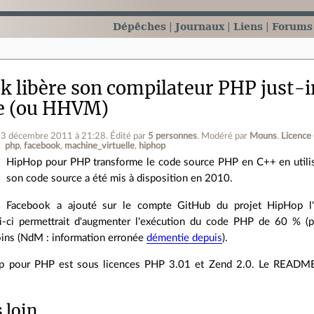
Dépêches
Journaux
Liens
Forums
k libère son compilateur PHP just-
e (ou HHVM)
13 décembre 2011 à 21:28
.
Édité par
5 personnes
.
Modéré par
Mouns
.
Licence
php
facebook
machine_virtuelle
hiphop
HipHop pour PHP transforme le code source PHP en C++ en utilisa
son code source a été mis à disposition en 2010.
Facebook a ajouté sur le compte GitHub du projet HipHop l
i-ci permettrait d'augmenter l'exécution du code PHP de 60 % (p
ins (NdM : information erronée
démentie depuis
).
p pour PHP est sous licences PHP 3.01 et Zend 2.0. Le README 
s loin