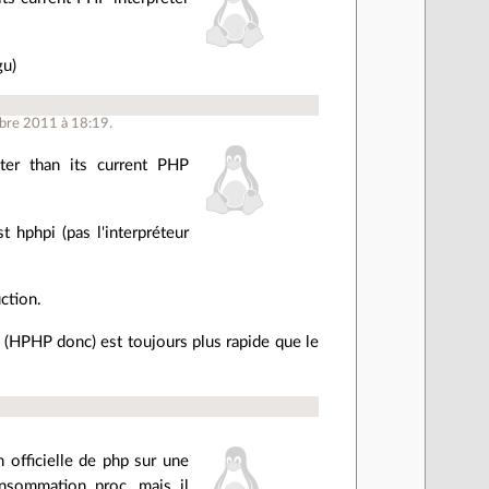
gu)
mbre 2011 à 18:19.
ter than its current PHP
t hphpi (pas l'interpréteur
uction.
c (HPHP donc) est toujours plus rapide que le
n officielle de php sur une
onsommation proc, mais il