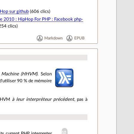
Hop sur github
(606 clics)
de 2010 : HipHop For PHP : Facebook php-
254 clics)
Markdown
EPUB
l Machine (HHVM)
. Selon
d'utiliser 90 % de mémoire
a HHVM
à leur interpréteur précédent
, pas à
ts current PHP interpreter