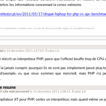
efois les informations concernant la conso mémoire.
webtutor.pl/en/2011/05/17/drupal-hiphop-for-php-vs-apc-benchma
le commentaire ci-dessus avec: un peu de recul, le premier degré, et si possible le second !
ad
le 14 décembre 2011 à 07:05
.
Évalué à
4
.
nt réécrit un interpréteur PHP, parce que l'officiel bouffe trop de CPU
n'ai jamais compris pourquoi ils ne sont pas simplement passé pluq to
 d'exemple, vu que nous sommes que mercredi, mais PHP n'a ja
.
 je resume
13
(
site web personnel
)
le 14 décembre 2011 à 08:12
.
Évalué à
8
.
mpilateur JIT pour PHP, certes un interpréteur, mais quand même un p