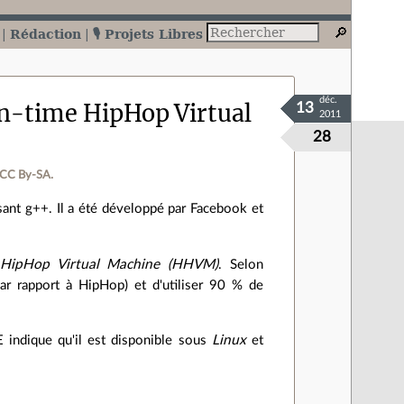
Rédaction
🎙️ Projets Libres
déc.
in-time HipHop Virtual
13
2011
28
 CC By‑SA.
nt g++. Il a été développé par Facebook et
'
HipHop Virtual Machine (HHVM)
. Selon
ar rapport à HipHop) et d'utiliser 90 % de
indique qu'il est disponible sous
Linux
et