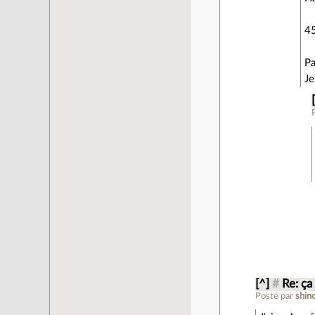
4
Pa
Je
[^]
#
Re: ça
Posté par
shin