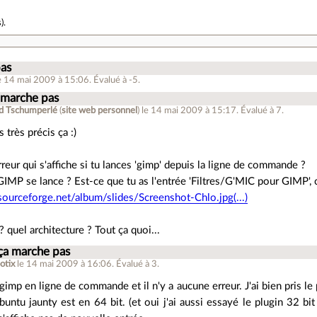
s
).
pas
e 14 mai 2009 à 15:06
.
Évalué à
-5
.
 marche pas
d Tschumperlé
(
site web personnel
)
le 14 mai 2009 à 15:17
.
Évalué à
7
.
 très précis ça :)
reur qui s'affiche si tu lances 'gimp' depuis la ligne de commande ?
GIMP se lance ? Est-ce que tu as l'entrée 'Filtres/G'MIC pour GIMP',
.sourceforge.net/album/slides/Screenshot-Chlo.jpg(...)
? quel architecture ? Tout ça quoi...
ça marche pas
otix
le 14 mai 2009 à 16:06
.
Évalué à
3
.
 gimp en ligne de commande et il n'y a aucune erreur. J'ai bien pris le
untu jaunty est en 64 bit. (et oui j'ai aussi essayé le plugin 32 bi