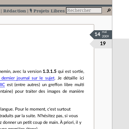
Rédaction
🎙️ Projets Libres
mai
14
2009
19
emin, avec la version
1.3.1.5
qui est sortie,
dernier journal sur le sujet
. Je détaille ici
MIC
est (entre autres) un greffon libre multi
ntaine) pour traiter des images de manière
e langue. Pour le moment, c'est surtout
traduits par la suite. N'hésitez pas, si vous
z donner un petit coup de main. À priori, il y