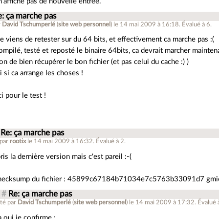
m'affiche pas de nouvelle entrée.
e: ça marche pas
r
David Tschumperlé
(
site web personnel
)
le 14 mai 2009 à 16:18
.
Évalué à
6
.
e viens de retester sur du 64 bits, et effectivement ca marche pas :(
compilé, testé et reposté le binaire 64bits, ca devrait marcher mainten
on de bien récupérer le bon fichier (et pas celui du cache :) )
 si ca arrange les choses !
i pour le test !
Re: ça marche pas
 par
rootix
le 14 mai 2009 à 16:32
.
Évalué à
2
.
pris la dernière version mais c'est pareil :-(
hecksump du fichier : 45899c67184b71034e7c5763b33091d7 gmic
#
Re: ça marche pas
té par
David Tschumperlé
(
site web personnel
)
le 14 mai 2009 à 17:32
.
Évalué 
 oui je confirme :