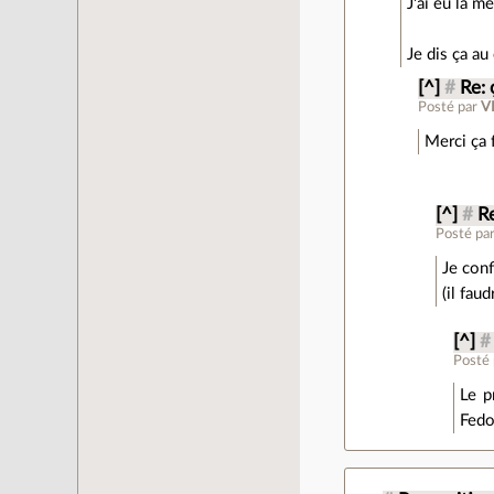
J'ai eu la m
Je dis ça au 
[^]
#
Re: 
Posté par
V
Merci ça 
[^]
#
R
Posté pa
Je con
(il fau
[^]
#
Posté
Le p
Fedo