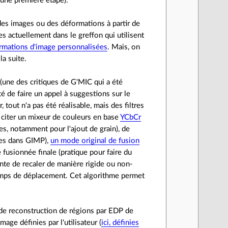
t une première étape).
des images ou des déformations à partir de
les actuellement dans le greffon qui utilisent
rmations d'image personnalisées
. Mais, on
la suite.
» (une des critiques de G'MIC qui a été
é de faire un appel à suggestions sur le
 tout n'a pas été réalisable, mais des filtres
t citer un mixeur de couleurs en base
YCbCr
es, notamment pour l'ajout de grain), de
les dans GIMP),
un mode original de fusion
 fusionnée finale (pratique pour faire du
ente de recaler de manière rigide ou non-
hamps de déplacement. Cet algorithme permet
e de reconstruction de régions par EDP de
age définies par l'utilisateur (
ici, définies