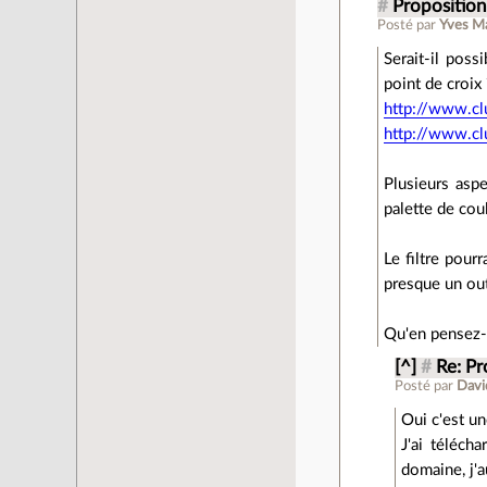
#
Proposition
Posté par
Yves Ma
Serait-il poss
point de croix 
http://www.cl
http://www.cl
Plusieurs aspe
palette de cou
Le filtre pour
presque un out
Qu'en pensez-
[^]
#
Re: Pr
Posté par
Davi
Oui c'est un
J'ai téléch
domaine, j'a