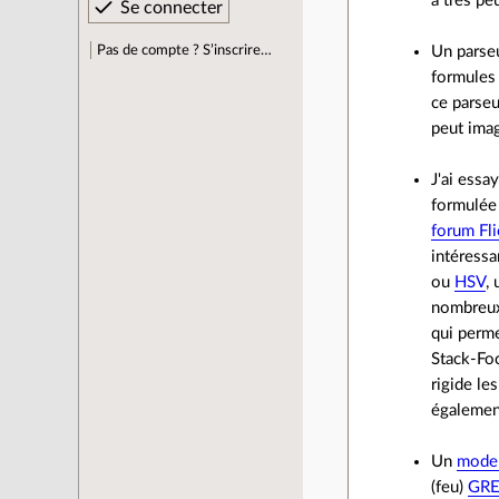
a très pe
Pas de compte ? S’inscrire…
Un parseu
formules 
ce parseu
peut imag
J'ai essa
formulée
forum Fli
intéressa
ou
HSV
,
nombreux
qui perme
Stack-Foc
rigide le
égalemen
Un
mode 
(feu)
GRE