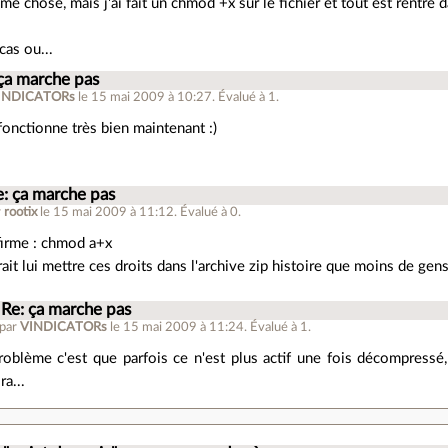
ême chose, mais j'ai fait un chmod +x sur le fichier et tout est rentré d
cas ou...
ça marche pas
INDICATORs
le 15 mai 2009 à 10:27
.
Évalué à
1
.
fonctionne très bien maintenant :)
e: ça marche pas
r
rootix
le 15 mai 2009 à 11:12
.
Évalué à
0
.
firme : chmod a+x
drait lui mettre ces droits dans l'archive zip histoire que moins de gen
Re: ça marche pas
 par
VINDICATORs
le 15 mai 2009 à 11:24
.
Évalué à
1
.
roblème c'est que parfois ce n'est plus actif une fois décompressé,
ra...