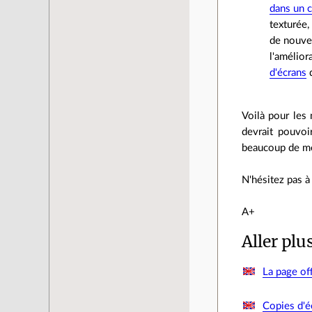
dans un c
texturée,
de nouvea
l'amélior
d'écrans
d
Voilà pour les 
devrait pouvoi
beaucoup de mém
N'hésitez pas à 
A+
Aller plu
La page off
Copies d'é