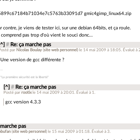
5899c67184b71034e7c5763b33091d7 gmic4gimp_linux64.zip
r contre, je viens de tester ici, sur une debian 64bits, et ça roule.
 comprend pas trop d'où vient le souci donc...
[^]
#
Re: ça marche pas
Posté par
Nicolas Boulay
(
site web personnel
)
le 14 mai 2009 à 18:05
.
Évalué à
Une version de gcc différente ?
"La première sécurité est la liberté"
[^]
#
Re: ça marche pas
Posté par
rootix
le 14 mai 2009 à 20:01
.
Évalué à
1
.
gcc version 4.3.3
 marche pas
obufan
(
site web personnel
)
le 15 mai 2009 à 01:18
.
Évalué à
3
.