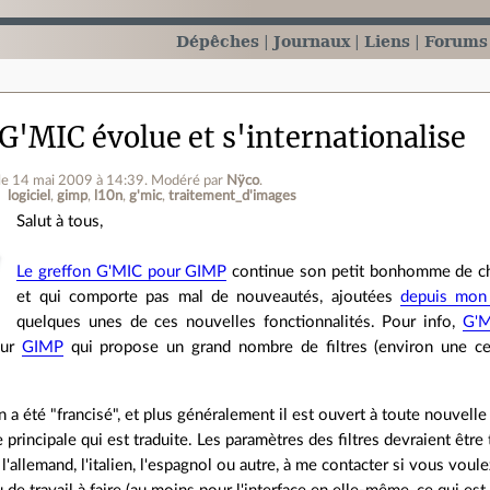
Dépêches
Journaux
Liens
Forums
G'MIC évolue et s'internationalise
le 14 mai 2009 à 14:39
.
Modéré par
Nÿco
.
logiciel
gimp
l10n
g'mic
traitement_d'images
Salut à tous,
Le greffon G'MIC pour GIMP
continue son petit bonhomme de ch
et qui comporte pas mal de nouveautés, ajoutées
depuis mon 
quelques unes de ces nouvelles fonctionnalités. Pour info,
G'
our
GIMP
qui propose un grand nombre de filtres (environ une ce
n a été "francisé", et plus généralement il est ouvert à toute nouvell
ce principale qui est traduite. Les paramètres des filtres devraient être 
 l'allemand, l'italien, l'espagnol ou autre, à me contacter si vous voule