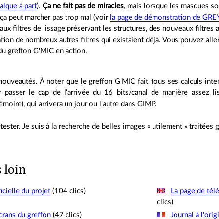
alque à part
).
Ça ne fait pas de miracles
, mais lorsque les masques son
 ça peut marcher pas trop mal (voir
la page de démonstration de GRE
ux filtres de lissage préservant les structures, des nouveaux filtres a
ation de nombreux autres filtres qui existaient déjà. Vous pouvez alle
u greffon G'MIC en action.
nouveautés. À noter que le greffon G'MIC fait tous ses calculs inter
r passer le cap de l'arrivée du 16 bits/canal de manière assez 
oire), qui arrivera un jour ou l'autre dans GIMP.
tester. Je suis à la recherche de belles images « utilement » traitées 
s loin
icielle du projet
(104 clics)
La page de tél
clics)
crans du greffon
(47 clics)
Journal à l'ori