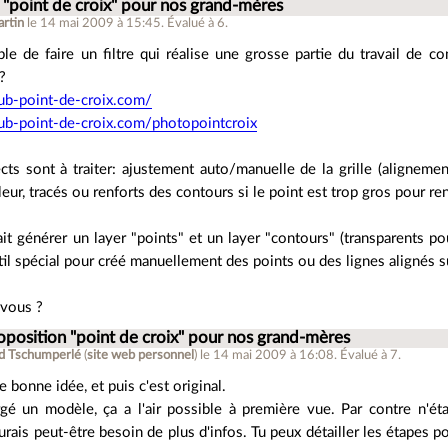
 "point de croix" pour nos grand-mères
rtin
le 14 mai 2009 à 15:45
.
Évalué à
6
.
ible de faire un filtre qui réalise une grosse partie du travail de 
?
ub-point-de-croix.com/
ub-point-de-croix.com/photopointcroix
cts sont à traiter: ajustement auto/manuelle de la grille (aligneme
leur, tracés ou renforts des contours si le point est trop gros pour r
rait générer un layer "points" et un layer "contours" (transparents pou
il spécial pour créé manuellement des points ou des lignes alignés sur
vous ?
oposition "point de croix" pour nos grand-mères
d Tschumperlé
(
site web personnel
)
le 14 mai 2009 à 16:08
.
Évalué à
7
.
e bonne idée, et puis c'est original.
argé un modèle, ça a l'air possible à première vue. Par contre n'éta
urais peut-être besoin de plus d'infos. Tu peux détailler les étapes pou