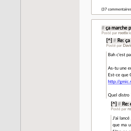
(
37 commentaire
#
ça marche 
Posté par
rootix
l
[^]
#
Re: ça
Posté par
Davi
Bah c'est pas
As-tu une er
Est-ce que 
http://gmic
Quel distro 
[^]
#
Re: 
Posté par
ro
J'ai lancé
que ma ub