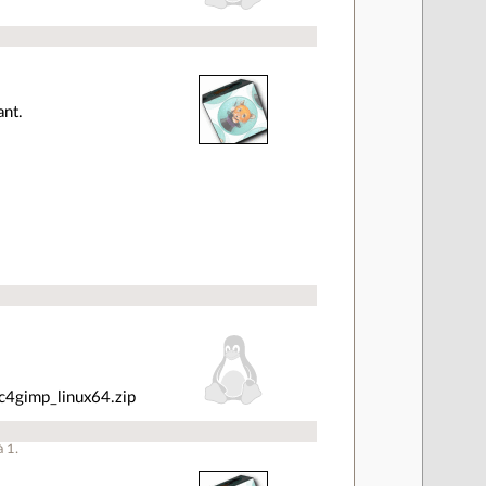
ant.
4gimp_linux64.zip
à
1
.