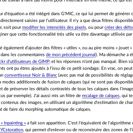
u de travail à faire (au moins pour l'interface en elle-même, ce qui es
r d'équation a été intégré dans G'MIC, ce qui lui permet de générer 
directement saisies par l'utilisateur. Il n'y a que deux filtres disponib
r, soit pour
modifier les intensités des pixels
, ou pour
créer des défo
iner que cette fonctionnalité très utile va être davantage utilisée par 
yé également d'ajouter des filtres « utiles », ou au pire moins « jouet 
 dans les commentaires
de mon précédent journal
). Ma démarche a ét
ckr d'utilisateurs de GIMP
, et les réponses n'ont pas manqué. Bien sûr,
nts ont pu êtres ajoutés à l'issu de ce petit sondage. En vrac, on peu
 un
convertisseur Noir & Blanc
(avec pas mal de possibilités de réglag
 modes additionnels de fusion de calques (qui ne sont pas disponib
t de préserver les détails contrastés de tous les calques dans l'image
us par exemple). J'ai aussi mis un filtre de
recalage de calques
, qui t
s contenus des images, en utilisant un algorithme d'estimation de c
t de faire du morphing automatique de calques.
« Inpainting »
a fait son apparition. C'est l'équivalent de l'algorithm
YCstoration
, qui permet d'enlever ou de reconstruire des zones de l'im