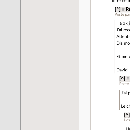
filtre ne 
[^]
#
R
Posté pa
Ha ok j
J'ai re
Attenti
Dis moi
Et merc
David.
[^]
#
Posté
J'ai 
Le c
[^]
Pos
Ha