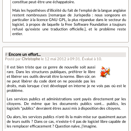
constitue peut-être une échappatoire.
Mais les hypothèses d'illicéité du fait de l'emploi de la langue anglaise
restent nombreuses [remarque de Jurispedia : nous songeons en
particulier à la licence GNU GPL, la plus répandue dans le secteur du
logiciel, à propos de laquelle la Free Software Foundation a toujours
refusé qu'existe une traduction officielle.], et le problème reste
entier.
#
Encore un effort...
Posté par
Christophe
le 12 mai 2012 à 09:31
.
Évalué à
10
.
Il est bien triste que ce genre de nouvelle soit aussi
rare. Dans les structures publiques, préférer le libre
et libérer ses outils devrait être la norme. Bien sûr, on
ne peut libérer du code dont on ne possède pas les
droits, mais lorsque c'est développé en interne je ne vois pas où est le
problème.
Les services publics et administrations sont payés directement par les
citoyens. De même que les documents publics sont… publics, les
logiciels "publics" devraient êtres aussi mis à disposition des citoyens.
Ou alors, les services publics n'ont-ils la main-mise sur quasiment aucun
de leurs outils ? Dans ce cas, n'existe-t-il pas de logiciel libre capable de
les remplacer efficacement ? Question naïve, j'imagine.