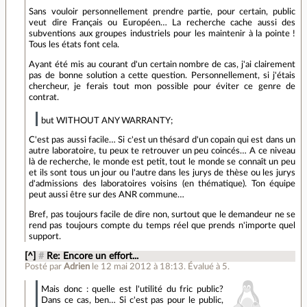
Sans vouloir personnellement prendre partie, pour certain, public
veut dire Français ou Européen… La recherche cache aussi des
subventions aux groupes industriels pour les maintenir à la pointe !
Tous les états font cela.
Ayant été mis au courant d'un certain nombre de cas, j'ai clairement
pas de bonne solution a cette question. Personnellement, si j'étais
chercheur, je ferais tout mon possible pour éviter ce genre de
contrat.
but WITHOUT ANY WARRANTY;
C'est pas aussi facile… Si c'est un thésard d'un copain qui est dans un
autre laboratoire, tu peux te retrouver un peu coincés… A ce niveau
là de recherche, le monde est petit, tout le monde se connaît un peu
et ils sont tous un jour ou l'autre dans les jurys de thèse ou les jurys
d'admissions des laboratoires voisins (en thématique). Ton équipe
peut aussi être sur des ANR commune…
Bref, pas toujours facile de dire non, surtout que le demandeur ne se
rend pas toujours compte du temps réel que prends n'importe quel
support.
[^]
#
Re: Encore un effort...
Posté par
Adrien
le 12 mai 2012 à 18:13
.
Évalué à
5
.
Mais donc : quelle est l'utilité du fric public?
Dans ce cas, ben… Si c'est pas pour le public,