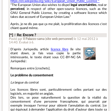
https://en.wikipedia.org/wiki/European_Union_Public_Licence
"The European Union also wishes to dispel
legal uncertainties
, real or
perceived
, in respect of other open-source licences, such as the
GNU General Public License, by creating a software licence which
takes due account of European Union Law."
Après, je ne dis pas que ça me plait, la prolifération des licences c'est
chiant quand même.
[^]
#
Re: Encore ?
Posté par
Il Palazzo-sama
(
site web personnel
)
le 12 mai 2012 à
14:40
.
Évalué à
6
.
D’après Jurispedia, article
licence libre
(le site
étant down, je fais vous copie la partie
intéressante, le texte étant sous CC-BY-NC-SA
Jurispedia) :
Remarques entre [crochets].
Le problème du consentement
La langue du contrat
Les licences libres sont, particulièrement celles portant sur des
logiciels, en majorité en anglais.
Dès lors, se pose naturellement la question de la réalité du
consentement d'une personne francophone, qui pourrait par
exemple invoquer l'erreur pour obtenir l'annulation du contrat. [ce
qui équivaut à demander l’application du droit d’auteur dans toute sa