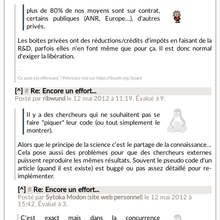
plus de 80% de nos moyens sont sur contrat,
certains publiques (ANR, Europe…), d'autres
privés.
Les boites privées ont des réductions/crédits d'impôts en faisant de la
R&D, parfois elles n'en font même que pour ça. Il est donc normal
d'exiger la libération.
Ce post est offensant ? Prévenez moi sur https://linuxfr.org/board
[^]
#
Re: Encore un effort...
Posté par
ribwund
le 12 mai 2012 à 11:19
.
Évalué à
9
.
Il y a des chercheurs qui ne souhaitent pas se
faire "piquer" leur code (ou tout simplement le
montrer).
Alors que le principe de la science c'est le partage de la connaissance…
Cela pose aussi des problèmes pour que des chercheurs externes
puissent reproduire les mêmes résultats. Souvent le pseudo code d'un
article (quand il est existe) est buggé ou pas assez détaillé pour re-
implémenter.
[^]
#
Re: Encore un effort...
Posté par
Sytoka Modon
(
site web personnel
)
le 12 mai 2012 à
15:42
.
Évalué à
3
.
C'est exact mais dans la concurrence