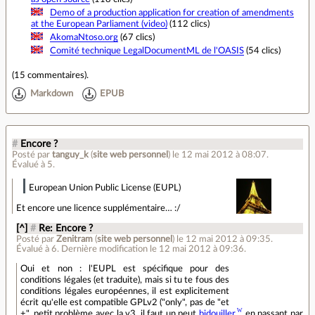
Demo of a production application for creation of amendments
at the European Parliament (video)
(112 clics)
AkomaNtoso.org
(67 clics)
Comité technique LegalDocumentML de l'OASIS
(54 clics)
(
15 commentaires
).
Markdown
EPUB
#
Encore ?
Posté par
tanguy_k
(
site web personnel
)
le 12 mai 2012 à 08:07
.
Évalué à
5
.
European Union Public License (EUPL)
Et encore une licence supplémentaire… :/
[^]
#
Re: Encore ?
Posté par
Zenitram
(
site web personnel
)
le 12 mai 2012 à 09:35
.
Évalué à
6
.
Dernière modification le 12 mai 2012 à 09:36.
Oui et non : l'EUPL est spécifique pour des
conditions légales (et traduite), mais si tu te fous des
conditions légales européennes, il est explicitement
écrit qu'elle est compatible GPLv2 ("only", pas de "et
+", petit problème avec la v3, il faut un peut
bidouiller
en passant par