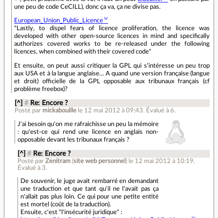
une peu de code CeCILL), donc ça va, ça ne divise pas.
European_Union_Public_Licence
"Lastly, to dispel fears of licence proliferation, the licence was
developed with other open-source licences in mind and specifically
authorizes covered works to be re-released under the following
licences, when combined with their covered code"
Et ensuite, on peut aussi critiquer la GPL qui s’intéresse un peu trop
aux USA et à la langue anglaise… A quand une version française (langue
et droit) officielle de la GPL opposable aux tribunaux français (cf
problème freebox)?
[^]
#
Re: Encore ?
Posté par
mickabouille
le 12 mai 2012 à 09:43
.
Évalué à
6
.
J'ai besoin qu'on me rafraichisse un peu la mémoire
: qu'est-ce qui rend une licence en anglais non-
opposable devant les tribunaux français ?
[^]
#
Re: Encore ?
Posté par
Zenitram
(
site web personnel
)
le 12 mai 2012 à 10:19
.
Évalué à
3
.
De souvenir, le juge avait rembarré en demandant
une traduction et que tant qu'il ne l'avait pas ça
n'allait pas plus loin. Ce qui pour une petite entité
est mortel (coût de la traduction).
Ensuite, c'est "l'insécurité juridique" :