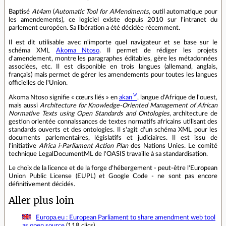
Baptisé
At4am
(
Automatic Tool for AMendments
, outil automatique pour
les amendements), ce logiciel existe depuis 2010 sur l'intranet du
parlement européen. Sa libération a été décidée récemment.
Il est dit utilisable avec n'importe quel navigateur et se base sur le
schéma XML
Akoma Ntoso
. Il permet de rédiger les projets
d'amendement, montre les paragraphes éditables, gère les métadonnées
associées, etc. Il est disponible en trois langues (allemand, anglais,
français) mais permet de gérer les amendements pour toutes les langues
officielles de l'Union.
Akoma Ntoso signifie « cœurs liés » en
akan
, langue d'Afrique de l'ouest,
mais aussi
Architecture for Knowledge-Oriented Management of African
Normative Texts using Open Standards and Ontologies
, architecture de
gestion orientée connaissances de textes normatifs africains utilisant des
standards ouverts et des ontologies. Il s'agit d'un schéma XML pour les
documents parlementaires, législatifs et judiciaires. Il est issu de
l'initiative
Africa i-Parliament Action Plan
des Nations Unies. Le comité
technique LegalDocumentML de l'OASIS travaille à sa standardisation.
Le choix de la licence et de la forge d'hébergement - peut-être l'European
Union Public License (EUPL) et Google Code - ne sont pas encore
définitivement décidés.
Aller plus loin
Europa.eu : European Parliament to share amendment web tool
as open source
(118 clics)