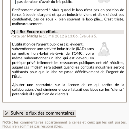
pas de raison d'avoir du fric public.
Entièrement d'accord ! Mais quand le labo n'est pas en position de
force, à besoin d'argent et qu'un industriel vient et dit « si c'est pas
confidentiel, pas de sous », bien souvent le labo plie… C'est triste,
malheureusement.
[^]
#
Re: Encore un effort...
Posté par
Maclag
le 13 mai 2012 à 13:06
.
Évalué à
5
.
L'utilisation de l'argent public est ici évident:
subventionner une activité industrielle (R&D) sans
se mettre hors-la-loi vis-à-vis de l'OMC, voire
même subventionner un labo qui est devenu en
pratique privé tellement les ressources publiques ont été réduites,
auquel cas l'"idéal" sera atteint quand les contrats industriels seront
suffisants pour que le labo se passe définitivement de l'argent de
l'État.
Ajouter une contrainte sur la licence de ce qui sortira de la
collaboration, c'est diminuer encore l'attrait des labos sur les "clients"
potentiels (il s'agit bien de clients!).
Suivre le flux des commentaires
Note :
les commentaires appartiennent à celles et ceux qui les ont postés.
Nous n’en sommes pas responsables.