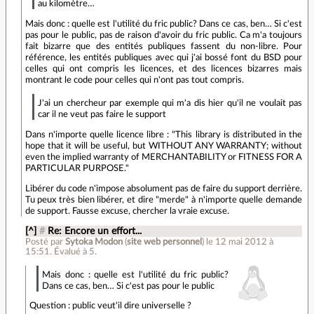
au kilomètre…
Mais donc : quelle est l'utilité du fric public? Dans ce cas, ben… Si c'est
pas pour le public, pas de raison d'avoir du fric public. Ca m'a toujours
fait bizarre que des entités publiques fassent du non-libre. Pour
référence, les entités publiques avec qui j'ai bossé font du BSD pour
celles qui ont compris les licences, et des licences bizarres mais
montrant le code pour celles qui n'ont pas tout compris.
J'ai un chercheur par exemple qui m'a dis hier qu'il ne voulait pas
car il ne veut pas faire le support
Dans n'importe quelle licence libre : "This library is distributed in the
hope that it will be useful, but WITHOUT ANY WARRANTY; without
even the implied warranty of MERCHANTABILITY or FITNESS FOR A
PARTICULAR PURPOSE."
Libérer du code n'impose absolument pas de faire du support derrière.
Tu peux très bien libérer, et dire "merde" à n'importe quelle demande
de support. Fausse excuse, chercher la vraie excuse.
[^]
#
Re: Encore un effort...
Posté par
Sytoka Modon
(
site web personnel
)
le 12 mai 2012 à
15:51
.
Évalué à
5
.
Mais donc : quelle est l'utilité du fric public?
Dans ce cas, ben… Si c'est pas pour le public
Question : public veut'il dire universelle ?