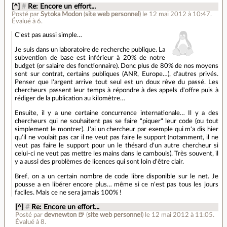
[^]
#
Re: Encore un effort...
Posté par
Sytoka Modon
(
site web personnel
)
le 12 mai 2012 à 10:47
.
Évalué à
6
.
C'est pas aussi simple…
Je suis dans un laboratoire de recherche publique. La
subvention de base est inférieur à 20% de notre
budget (or salaire des fonctionnaire). Donc plus de 80% de nos moyens
sont sur contrat, certains publiques (ANR, Europe…), d'autres privés.
Penser que l'argent arrive tout seul est un doux rêve du passé. Les
chercheurs passent leur temps à répondre à des appels d'offre puis à
rédiger de la publication au kilomètre…
Ensuite, il y a une certaine concurrence internationale… Il y a des
chercheurs qui ne souhaitent pas se faire "piquer" leur code (ou tout
simplement le montrer). J'ai un chercheur par exemple qui m'a dis hier
qu'il ne voulait pas car il ne veut pas faire le support (notamment, il ne
veut pas faire le support pour un le thésard d'un autre chercheur si
celui-ci ne veut pas mettre les mains dans le cambouis). Très souvent, il
y a aussi des problèmes de licences qui sont loin d'être clair.
Bref, on a un certain nombre de code libre disponible sur le net. Je
pousse a en libérer encore plus… même si ce n'est pas tous les jours
faciles. Mais ce ne sera jamais 100% !
[^]
#
Re: Encore un effort...
Posté par
devnewton 🍺
(
site web personnel
)
le 12 mai 2012 à 11:05
.
Évalué à
8
.