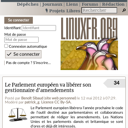
Dépêches
Journaux
Liens
Forums
Rédaction
🎙️ Projets Libres
Se connecter
Identifiant
Mot de passe
Connexion automatique
Pas de compte ? S’inscrire…
34
Le Parlement européen va libérer son
gestionnaire d'amendements
Posté par
Benoît Sibaud
(
site web personnel
)
le 12 mai 2012 à 07:29
.
Modéré par
patrick_g
.
Licence CC By‑SA.
Le Parlement européen libérera l'année prochaine le code
de l'outil destiné aux parlementaires et collaborateurs
permettant de rédiger les amendements. Les Nations
Unies et les parlements danois et britannique se sont
d'ores et déjà dit intéressés.