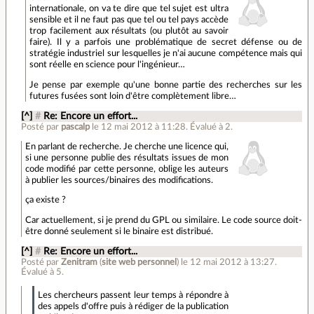
internationale, on va te dire que tel sujet est ultra
sensible et il ne faut pas que tel ou tel pays accède
trop facilement aux résultats (ou plutôt au savoir
faire). Il y a parfois une problématique de secret défense ou de
stratégie industriel sur lesquelles je n'ai aucune compétence mais qui
sont réelle en science pour l'ingénieur…
Je pense par exemple qu'une bonne partie des recherches sur les
futures fusées sont loin d'être complètement libre…
[^]
#
Re: Encore un effort...
Posté par
pascalp
le 12 mai 2012 à 11:28
.
Évalué à
2
.
En parlant de recherche. Je cherche une licence qui,
si une personne publie des résultats issues de mon
code modifié par cette personne, oblige les auteurs
à publier les sources/binaires des modifications.
ça existe ?
Car actuellement, si je prend du GPL ou similaire. Le code source doit-
être donné seulement si le binaire est distribué.
[^]
#
Re: Encore un effort...
Posté par
Zenitram
(
site web personnel
)
le 12 mai 2012 à 13:27
.
Évalué à
5
.
Les chercheurs passent leur temps à répondre à
des appels d'offre puis à rédiger de la publication