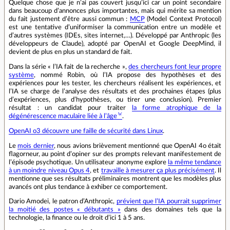
Quelque chose que je n’ai pas couvert jusqu’ici car un point secondaire
dans beaucoup d’annonces plus importantes, mais qui mérite sa mention
du fait justement d’être aussi commun :
MCP
(Model Context Protocol)
est une tentative d’uniformiser la communication entre un modèle et
d’autres systèmes (IDEs, sites internet,…). Développé par Anthropic (les
développeurs de Claude), adopté par OpenAI et Google DeepMind, il
devient de plus en plus un standard de fait.
Dans la série « l’IA fait de la recherche »,
des chercheurs font leur propre
système
, nommé Robin, où l’IA propose des hypothèses et des
expériences pour les tester, les chercheurs réalisent les expériences, et
l’IA se charge de l’analyse des résultats et des prochaines étapes (plus
d’expériences, plus d’hypothèses, ou tirer une conclusion). Premier
résultat : un candidat pour traiter
la forme atrophique de la
dégénérescence maculaire liée à l’âge
.
OpenAI o3 découvre une faille de sécurité dans Linux
.
Le
mois dernier
, nous avions brièvement mentionné que OpenAI 4o était
flagorneur, au point d’opiner sur des prompts relevant manifestement de
l’épisode psychotique. Un utilisateur anonyme explore
la même tendance
à un moindre niveau Opus 4
, et
travaille à mesurer ça plus précisément
. Il
mentionne que ses résultats préliminaires montrent que les modèles plus
avancés ont plus tendance à exhiber ce comportement.
Dario Amodei, le patron d’Anthropic,
prévient que l’IA pourrait supprimer
la moitié des postes « débutants »
dans des domaines tels que la
technologie, la finance ou le droit d’ici 1 à 5 ans.