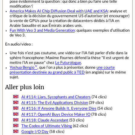
pose évidemment la question : qui donc a bien pu faire une telle
modification ⸮
America Makes AI Chip Diffusion Deal with UAE and KSA
: analyse et
critique de la décision du gouvernement US d’autoriser (et encourager)
la vente de GPUs pour la création de datacenters dédiés à l’IA en
Arabie Saoudite et aux Émirats arabes unis.
Fun With Veo 3 and Media Generation
: quelques exemples d’utilisation
de Veo 3.
En audio/video :
Une fois n’est pas coutume, une vidéo sur l’IA fait parler d’elle dans la
sphère francophone: Maxime Fournes défend la thèse "Il est urgent de
mettre l’IA en pause" chez
Le Futurologue
.
Yoshua Bengio
, que l’on a plus à présenter, donne
une courte
présentation destinée au grand public à TED
(en anglais) sur le même
sujet.
Aller plus loin
AI #114: Liars, Sycophants and Cheaters
(74 clics)
AI #115: The Evil Applications Division
(39 clics)
AI #116: If Anyone Builds It, Everyone Dies
(54 clics)
AI #117: OpenAI Buys Device Maker IO
(78 clics)
AI #118: Claude Ascendant
(53 clics)
The Codex of Ultimate Vibing
(62 clics)
Google I/O Day
(58 clics)