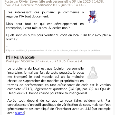
Posté par
Olivier Esver
(
site web personnel
)
le 09 juin 2025 à 14:38
.
Évalué à
4
.
Dernière modification le 09 juin 2025 à 14:38.
Très intéressant ces journaux, je commence à
regarder l'IA tout doucement.
Mais pour tout ce qui est développement en
entreprise, il vaut mieux des IA locales non ?
Quels sont les outils pour vérifier du code en local ? Un truc à coupler à
ollama ?
S'il y a un problème, il y a une solution; s'il n'y a pas de solution, c'est qu'il n'y a pas de problème.
[^]
#
Re: IA Locale
Posté par
Moonz
le 09 juin 2025 à 18:36
.
Évalué à
4
.
Le problème du local est que (opinion personnelle
incertaine, je n’ai pas fait de tests poussés, je peux
me tromper) le seul modèle qui aie la moindre
chance de s’approcher des modèles propriétaires en
termes de performance en tant qu’assistant de code est la version
complète (671B), légèrement quantisée (Q6-Q8, pas Q2 ou Q4) de
DeepSeek R1. Bonne chance pour faire tourner ça local.
Après tout dépend de ce que tu veux faire, évidemment. Pas
connaissance d’un outil spécifique de vérification de code, mais ce n’est
généralement pas compliqué de s’interfacer avec un LLM (par exemple
avec
ollama
)