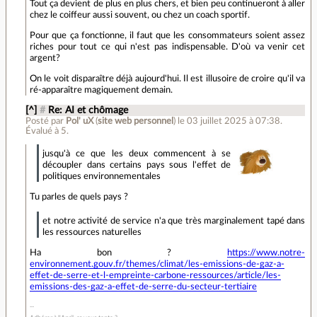
Tout ça devient de plus en plus chers, et bien peu continueront à aller
chez le coiffeur aussi souvent, ou chez un coach sportif.
Pour que ça fonctionne, il faut que les consommateurs soient assez
riches pour tout ce qui n'est pas indispensable. D'où va venir cet
argent?
On le voit disparaître déjà aujourd'hui. Il est illusoire de croire qu'il va
ré-apparaître magiquement demain.
[^]
#
Re: AI et chômage
Posté par
Pol' uX
(
site web personnel
)
le 03 juillet 2025 à 07:38
.
Évalué à
5
.
jusqu'à ce que les deux commencent à se
découpler dans certains pays sous l'effet de
politiques environnementales
Tu parles de quels pays ?
et notre activité de service n'a que très marginalement tapé dans
les ressources naturelles
Ha bon ?
https://www.notre-
environnement.gouv.fr/themes/climat/les-emissions-de-gaz-a-
effet-de-serre-et-l-empreinte-carbone-ressources/article/les-
emissions-des-gaz-a-effet-de-serre-du-secteur-tertiaire