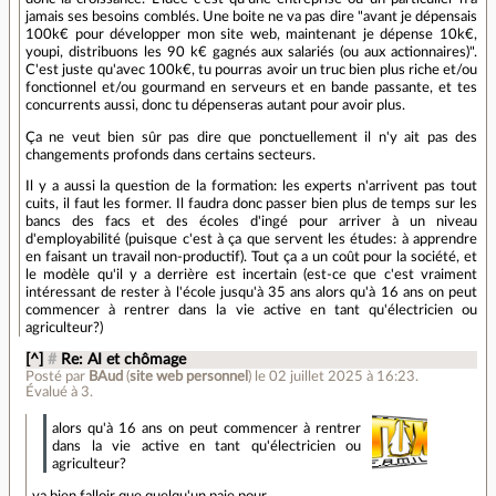
jamais ses besoins comblés. Une boite ne va pas dire "avant je dépensais
100k€ pour développer mon site web, maintenant je dépense 10k€,
youpi, distribuons les 90 k€ gagnés aux salariés (ou aux actionnaires)".
C'est juste qu'avec 100k€, tu pourras avoir un truc bien plus riche et/ou
fonctionnel et/ou gourmand en serveurs et en bande passante, et tes
concurrents aussi, donc tu dépenseras autant pour avoir plus.
Ça ne veut bien sûr pas dire que ponctuellement il n'y ait pas des
changements profonds dans certains secteurs.
Il y a aussi la question de la formation: les experts n'arrivent pas tout
cuits, il faut les former. Il faudra donc passer bien plus de temps sur les
bancs des facs et des écoles d'ingé pour arriver à un niveau
d'employabilité (puisque c'est à ça que servent les études: à apprendre
en faisant un travail non-productif). Tout ça a un coût pour la société, et
le modèle qu'il y a derrière est incertain (est-ce que c'est vraiment
intéressant de rester à l'école jusqu'à 35 ans alors qu'à 16 ans on peut
commencer à rentrer dans la vie active en tant qu'électricien ou
agriculteur?)
[^]
#
Re: AI et chômage
Posté par
BAud
(
site web personnel
)
le 02 juillet 2025 à 16:23
.
Évalué à
3
.
alors qu'à 16 ans on peut commencer à rentrer
dans la vie active en tant qu'électricien ou
agriculteur?
va bien falloir que quelqu'un paie pour