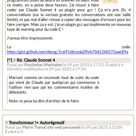
programmes utiles au delà d'un oneliner en bash. Mais
ce matin, en a peine deux heures, j'ai réussi à faire
coder par Claude Sonnet 4 un plugin pour gcc ! Ça m'a pris 2h, 4
conversations (sur la version gratuite les conversations ont une taille
limité), et pas mal d'aller-retour à copier des messages d'erreurs pour les
faire corriger. Mais ça y est, j'ai un plugin gcc qui implémente un nouveau
type de warning pour du code C !
J'avoue être impressionné.
Le code:
https://gist.github.com/dareg/5c691d6ceda2ffeb70d12b0273aae89a
[^]
#
Re: Claude Sonnet 4
Posté par
Psychofox
(
Mastodon
)
le 09 juin 2025 à 17:23
.
Évalué à
4
.
Dernière modification le 09 juin 2025 à 17:24.
Marrant comme on reconnait tout de suite du code
qui vient de Claude par quelqu'un qui commence à
l'utiliser rien que par les commentaires inutiles de
débutants.
Note: tu peux lui dire d'arrêter de le faire.
#
Transformeur != Autorégressif
Posté par
Pierre Tramal
(
site web personnel
)
le 09 juin 2025 à 12:04
.
Évalué à
3
.