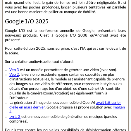
mais quand elle l’est, le gain de temps est loin d’être négligeable. Et si
vous avez les poches profondes, lancer plusieurs tentatives en parallèle
est une bonne manière de pallier au manque de fiabilité.
Google I/O 2025
Google I/O est la conférence annuelle de Google, présentant leurs
nouveaux produits. C’est à Google I/O 2008 qu’Android avait été
présenté.
Pour cette édition 2025, sans surprise, c’est l’IA qui est sur le devant de
la scène.
Sur la création audiovisuelle, tout d’abord :
Veo 3
est un modèle permettant de générer une vidéo (avec son).
Veo 2
, la version précédente, gagne certaines capacités : en plus
d’instructions textuelles, le modèle est maintenant capable de prendre
des images ou une vidéo de référence, pour reprendre le style ou les
détails d’un personnage (ou d’un objet, ou d’une scène). Un contrôle
plus fin de la caméra (zoom/rotation) est également fourni à
l’utilisateur.
La génération d’image du nouveau modèle d’OpenAI
avait fait parler
d’elle en mars dernier
. Google propose sa propre solution avec
Imagen
4
.
Lyria 2
est un nouveau modèle de génération de musique (paroles
comprises).
Pour lutter contre les nouvelles possibilités de désinformation offertes