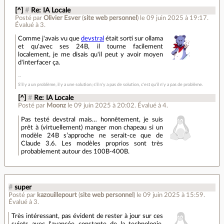
[^]
#
Re: IA Locale
Posté par
Olivier Esver
(
site web personnel
)
le 09 juin 2025 à 19:17
.
Évalué à
3
.
Comme j'avais vu que
devstral
était sorti sur ollama
et qu'avec ses 24B, il tourne facilement
localement, je me disais qu'il peut y avoir moyen
d'interfacer ça.
S'il y a un problème, il y a une solution; s'il n'y a pas de solution, c'est qu'il n'y a pas de problème.
[^]
#
Re: IA Locale
Posté par
Moonz
le 09 juin 2025 à 20:02
.
Évalué à
4
.
Pas testé devstral mais… honnêtement, je suis
prêt à (virtuellement) manger mon chapeau si un
modèle 24B s’approche ne serait-ce que de
Claude 3.6. Les modèles proprios sont très
probablement autour des 100B-400B.
#
super
Posté par
kazouillepourt
(
site web personnel
)
le 09 juin 2025 à 15:59
.
Évalué à
3
.
Très intéressant, pas évident de rester à jour sur ces
sujets avec l'avancée constante de la technologie.