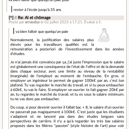
rester à l'école jusqu'à 35 ans
[^]
#
Re: AI et chômage
Posté par
arnaudus
le 02 juillet 2025 à 17:21
.
Évalué à
5
.
va bien falloir que quelqu'un paie
Normalement, la justification des salaires plus
élevés pour les travailleurs qualifiés est la
rémunération a posteriori de l'investissement dans les années
d'études.
Je n'ai jamais été convaincu par ça, j'ai juste l'impression que le salaire
est globalement une conséquence de l'état de l'offre et de la demande
dans chaque secteur, avec une limite au niveau de la rentabilité
(marginale) de l'employé au moment de l'embauche. En gros, si
employer un ingénieur te permet de gagner 100k€ par an, c'est ton
plafond. Tu vas regarder le marché du travail, et si tu peux embaucher
à 60k€, tu vas le faire. Si employer un ouvrier te fait gagner 20k€ par
an, tu regardes le marché du travail, et tu es sous le salaire minimum;
tu ne vas donc pas embaucher.
Du coup, si pour devenir ouvrier il fallait bac + 8, le salaire d'un ouvrier
ne passerait pas magiquement à 100k€. C'est juste que les étudiants
s'adaptent et ne lancent pas dans des études longues sans
perspectives de carrière. Il n'y a qu'à regarder les très bas salaires
proposés dans les filières "passion" (style histoire de l'art) pour voir