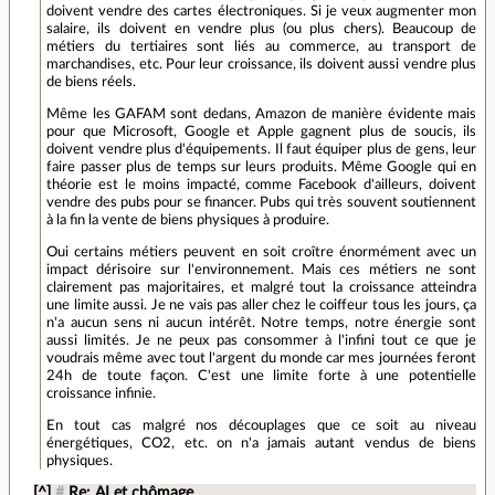
doivent vendre des cartes électroniques. Si je veux augmenter mon
salaire, ils doivent en vendre plus (ou plus chers). Beaucoup de
métiers du tertiaires sont liés au commerce, au transport de
marchandises, etc. Pour leur croissance, ils doivent aussi vendre plus
de biens réels.
Même les GAFAM sont dedans, Amazon de manière évidente mais
pour que Microsoft, Google et Apple gagnent plus de soucis, ils
doivent vendre plus d'équipements. Il faut équiper plus de gens, leur
faire passer plus de temps sur leurs produits. Même Google qui en
théorie est le moins impacté, comme Facebook d'ailleurs, doivent
vendre des pubs pour se financer. Pubs qui très souvent soutiennent
à la fin la vente de biens physiques à produire.
Oui certains métiers peuvent en soit croître énormément avec un
impact dérisoire sur l'environnement. Mais ces métiers ne sont
clairement pas majoritaires, et malgré tout la croissance atteindra
une limite aussi. Je ne vais pas aller chez le coiffeur tous les jours, ça
n'a aucun sens ni aucun intérêt. Notre temps, notre énergie sont
aussi limités. Je ne peux pas consommer à l'infini tout ce que je
voudrais même avec tout l'argent du monde car mes journées feront
24h de toute façon. C'est une limite forte à une potentielle
croissance infinie.
En tout cas malgré nos découplages que ce soit au niveau
énergétiques, CO2, etc. on n'a jamais autant vendus de biens
physiques.
[^]
#
Re: AI et chômage