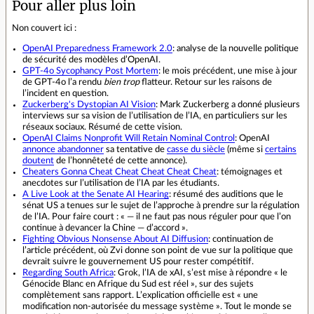
Pour aller plus loin
Non couvert ici :
OpenAI Preparedness Framework 2.0
: analyse de la nouvelle politique
de sécurité des modèles d’OpenAI.
GPT-4o Sycophancy Post Mortem
: le mois précédent, une mise à jour
de GPT-4o l’a rendu
bien trop
flatteur. Retour sur les raisons de
l’incident en question.
Zuckerberg's Dystopian AI Vision
: Mark Zuckerberg a donné plusieurs
interviews sur sa vision de l’utilisation de l’IA, en particuliers sur les
réseaux sociaux. Résumé de cette vision.
OpenAI Claims Nonprofit Will Retain Nominal Control
: OpenAI
annonce abandonner
sa tentative de
casse du siècle
(même si
certains
doutent
de l’honnêteté de cette annonce).
Cheaters Gonna Cheat Cheat Cheat Cheat Cheat
: témoignages et
anecdotes sur l’utilisation de l’IA par les étudiants.
A Live Look at the Senate AI Hearing
: résumé des auditions que le
sénat US a tenues sur le sujet de l’approche à prendre sur la régulation
de l’IA. Pour faire court : « — il ne faut pas nous réguler pour que l’on
continue à devancer la Chine — d’accord ».
Fighting Obvious Nonsense About AI Diffusion
: continuation de
l’article précédent, où Zvi donne son point de vue sur la politique que
devrait suivre le gouvernement US pour rester compétitif.
Regarding South Africa
: Grok, l’IA de xAI, s’est mise à répondre « le
Génocide Blanc en Afrique du Sud est réel », sur des sujets
complètement sans rapport. L’explication officielle est « une
modification non-autorisée du message système ». Tout le monde se