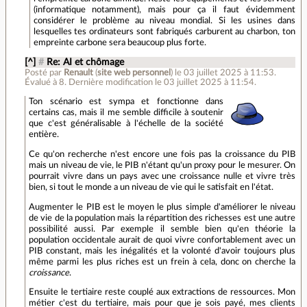
(informatique notamment), mais pour ça il faut évidemment
considérer le problème au niveau mondial. Si les usines dans
lesquelles tes ordinateurs sont fabriqués carburent au charbon, ton
empreinte carbone sera beaucoup plus forte.
[^]
#
Re: AI et chômage
Posté par
Renault
(
site web personnel
)
le 03 juillet 2025 à 11:53
.
Évalué à
8
.
Dernière modification le 03 juillet 2025 à 11:54.
Ton scénario est sympa et fonctionne dans
certains cas, mais il me semble difficile à soutenir
que c'est généralisable à l'échelle de la société
entière.
Ce qu'on recherche n'est encore une fois pas la croissance du PIB
mais un niveau de vie, le PIB n'étant qu'un proxy pour le mesurer. On
pourrait vivre dans un pays avec une croissance nulle et vivre très
bien, si tout le monde a un niveau de vie qui le satisfait en l'état.
Augmenter le PIB est le moyen le plus simple d'améliorer le niveau
de vie de la population mais la répartition des richesses est une autre
possibilité aussi. Par exemple il semble bien qu'en théorie la
population occidentale aurait de quoi vivre confortablement avec un
PIB constant, mais les inégalités et la volonté d'avoir toujours plus
même parmi les plus riches est un frein à cela, donc on cherche la
croissance
.
Ensuite le tertiaire reste couplé aux extractions de ressources. Mon
métier c'est du tertiaire, mais pour que je sois payé, mes clients