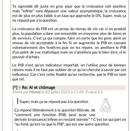
Ta sigmoïde dit juste en gros pour que la croissance soit positive
mais "infinie" sans dépasser une valeur asymptotique, la croissance
est de plus en plus faible à un taux qui approche le 0%. Super, mais ça
ne répond pas à la question.
La croissance du PIB est un proxy du niveau de vie car si on produit
plus, la population a dans son ensemble en moyenne plus de biens et
de services. C'est ça qui compte, faire en sorte que les gens aient un
niveau de vie acceptable à la fin. Si on augmente le PIB en cassant
volontairement des fenêtres puis on les répare, on améliore le PIB
d'un point de vue statistique mais on n'améliore pas le bien être, ni le
pouvoir d'achats.
Le PIB n'est qu'un indicateur imparfait, on l'utilise pour de bonnes
raisons mais il ne faut pas oublier de ce qu'on cherche à savoir par cet
indicateur. Car c'est cette finalité qu'on recherche, pas le PIB en tant
que tel.
[^]
#
Re: AI et chômage
Posté par
Moonz
le 03 juillet 2025 à 11:49
.
Évalué à
2
.
Super, mais ça ne répond pas à la question.
Ça répond littéralement à la question littérale, de
"comment une fonction (PIB) peut avoir une
dérivée (croissance) infinie en restant bornée" ? C’est toi qui part en
"au fond, qu’est-ce que le PIB", qui est une autre question.