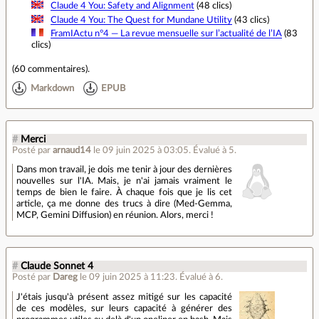
Claude 4 You: Safety and Alignment
(48 clics)
Claude 4 You: The Quest for Mundane Utility
(43 clics)
FramIActu n°4 — La revue mensuelle sur l’actualité de l’IA
(83
clics)
(
60 commentaires
).
Markdown
EPUB
#
Merci
Posté par
arnaud14
le 09 juin 2025 à 03:05
.
Évalué à
5
.
Dans mon travail, je dois me tenir à jour des dernières
nouvelles sur l'IA. Mais, je n'ai jamais vraiment le
temps de bien le faire. À chaque fois que je lis cet
article, ça me donne des trucs à dire (Med-Gemma,
MCP, Gemini Diffusion) en réunion. Alors, merci !
#
Claude Sonnet 4
Posté par
Dareg
le 09 juin 2025 à 11:23
.
Évalué à
6
.
J'étais jusqu'à présent assez mitigé sur les capacité
de ces modèles, sur leurs capacité à générer des