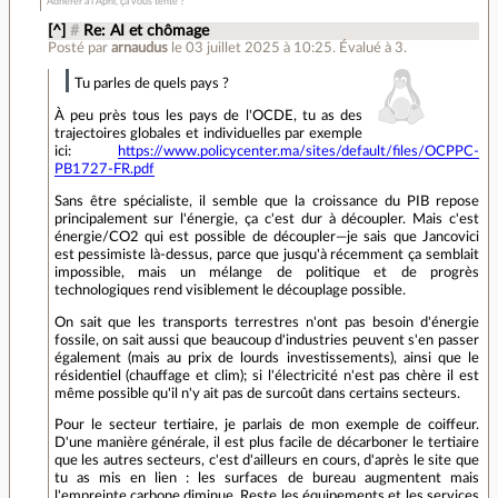
Adhérer à l'April, ça vous tente ?
[^]
#
Re: AI et chômage
Posté par
arnaudus
le 03 juillet 2025 à 10:25
.
Évalué à
3
.
Tu parles de quels pays ?
À peu près tous les pays de l'OCDE, tu as des
trajectoires globales et individuelles par exemple
ici:
https://www.policycenter.ma/sites/default/files/OCPPC-
PB1727-FR.pdf
Sans être spécialiste, il semble que la croissance du PIB repose
principalement sur l'énergie, ça c'est dur à découpler. Mais c'est
énergie/CO2 qui est possible de découpler—je sais que Jancovici
est pessimiste là-dessus, parce que jusqu'à récemment ça semblait
impossible, mais un mélange de politique et de progrès
technologiques rend visiblement le découplage possible.
On sait que les transports terrestres n'ont pas besoin d'énergie
fossile, on sait aussi que beaucoup d'industries peuvent s'en passer
également (mais au prix de lourds investissements), ainsi que le
résidentiel (chauffage et clim); si l'électricité n'est pas chère il est
même possible qu'il n'y ait pas de surcoût dans certains secteurs.
Pour le secteur tertiaire, je parlais de mon exemple de coiffeur.
D'une manière générale, il est plus facile de décarboner le tertiaire
que les autres secteurs, c'est d'ailleurs en cours, d'après le site que
tu as mis en lien : les surfaces de bureau augmentent mais
l'empreinte carbone diminue. Reste les équipements et les services