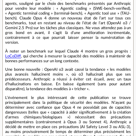
agents, souligné par le choix des benchmarks présentés par Anthropic
pour vendre leur modèle : « Agentic coding » (SWE-bench-verified),
« Agentic terminal coding » (terminal-bench), « Agentic tool use » (TAU-
bench). Claude Opus 4 donne un nouveau état de l’art sur tous ces
benchmarks, tout en restant au niveau de l’état de l’art (OpenAI o3 /
Gemini 2.5 Pro) sur les tâches plus classiques. Ne vous attendez pas à un
gros bond en avant, il s’agit là d’une amélioration incrémentale,
contrairement à ce que pourrait laisser penser la numérotation de
version.
À noter un benchmark sur lequel Claude 4 montre un gros progrès :
LoCoDiff
, qui cherche à mesurer la capacité des modèles à maintenir de
bonnes performances sur un long contexte.
Une bonne nouvelle : OpenAI o3 avait cassé la tendance « les modèles
plus avancés hallucinent moins », où o3 hallucinait plus que ses
prédécesseurs. Anthropic a réussi à éviter cet écueil, avec un taux
d’hallucinations en baisse. En baisse également (sans pour autant
disparaître), la tendance des modèles à « tricher ».
L’événement le plus intéressant de cette publication se trouve
principalement dans la politique de sécurité des modèles. N’ayant pu
déterminer avec confiance que Opus 4 ne possédait pas de capacités
dangereuses (telles que « capacité à aider significativement à la création
d’armes chimiques/biologiques ») nécessitant des précautions
supplémentaires (contrairement à Opus 3 ou Sonnet 4), Anthropic a
décidé de mettre en place ces précautions (AI Safety Level 3 ou ASL-3),
au moins provisoirement (le temps de déterminer plus précisément les