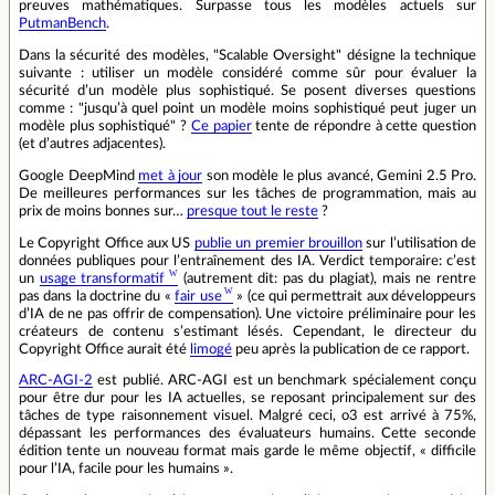
preuves mathématiques. Surpasse tous les modèles actuels sur
PutmanBench
.
Dans la sécurité des modèles, "Scalable Oversight" désigne la technique
suivante : utiliser un modèle considéré comme sûr pour évaluer la
sécurité d’un modèle plus sophistiqué. Se posent diverses questions
comme : "jusqu’à quel point un modèle moins sophistiqué peut juger un
modèle plus sophistiqué" ?
Ce papier
tente de répondre à cette question
(et d’autres adjacentes).
Google DeepMind
met à jour
son modèle le plus avancé, Gemini 2.5 Pro.
De meilleures performances sur les tâches de programmation, mais au
prix de moins bonnes sur…
presque tout le reste
?
Le Copyright Office aux US
publie un premier brouillon
sur l’utilisation de
données publiques pour l’entraînement des IA. Verdict temporaire: c’est
un
usage transformatif
(autrement dit: pas du plagiat), mais ne rentre
pas dans la doctrine du «
fair use
» (ce qui permettrait aux développeurs
d’IA de ne pas offrir de compensation). Une victoire préliminaire pour les
créateurs de contenu s’estimant lésés. Cependant, le directeur du
Copyright Office aurait été
limogé
peu après la publication de ce rapport.
ARC-AGI-2
est publié. ARC-AGI est un benchmark spécialement conçu
pour être dur pour les IA actuelles, se reposant principalement sur des
tâches de type raisonnement visuel. Malgré ceci, o3 est arrivé à 75%,
dépassant les performances des évaluateurs humains. Cette seconde
édition tente un nouveau format mais garde le même objectif, « difficile
pour l’IA, facile pour les humains ».