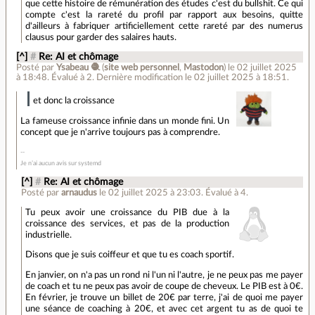
que cette histoire de rémunération des études c'est du bullshit. Ce qui
compte c'est la rareté du profil par rapport aux besoins, quitte
d'ailleurs à fabriquer artificiellement cette rareté par des numerus
clausus pour garder des salaires hauts.
[^]
#
Re: AI et chômage
Posté par
Ysabeau 🧶
(
site web personnel
,
Mastodon
)
le 02 juillet 2025
à 18:48
.
Évalué à
2
.
Dernière modification le 02 juillet 2025 à 18:51.
et donc la croissance
La fameuse croissance infinie dans un monde fini. Un
concept que je n'arrive toujours pas à comprendre.
Je n’ai aucun avis sur systemd
[^]
#
Re: AI et chômage
Posté par
arnaudus
le 02 juillet 2025 à 23:03
.
Évalué à
4
.
Tu peux avoir une croissance du PIB due à la
croissance des services, et pas de la production
industrielle.
Disons que je suis coiffeur et que tu es coach sportif.
En janvier, on n'a pas un rond ni l'un ni l'autre, je ne peux pas me payer
de coach et tu ne peux pas avoir de coupe de cheveux. Le PIB est à 0€.
En février, je trouve un billet de 20€ par terre, j'ai de quoi me payer
une séance de coaching à 20€, et avec cet argent tu as de quoi te