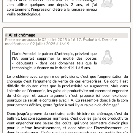
J'en utilise quelques une depuis 2 ans, et j'ai
constamment l'impression d'être à la ramasse niveau
veille technologique.
#
AI et chômage
Posté par
arnaudus
le 02 juillet 2025 à 16:17
.
Évalué à
4
.
Dernière
modification le 02 juillet 2025 à 16:19.
Dario Amodei, le patron d’Anthropic, prévient que
l’IA pourrait supprimer la moitié des postes
« débutants » dans des domaines tels que la
technologie, la finance ou le droit d’ici 1 à 5 ans.
Le problème avec ce genre de prévisions, c'est que l'augmentation du
chômage c'est l'argument de vente de ces entreprises. Ce dont il est
difficile de douter, c'est que la productivité va augmenter. Mais dans
l'histoire de l'économie, les gains de productivité ont rarement engendré
du chômage, et aucun argument n'est proposé ici pour expliquer
pourquoi ce serait le contraire avec l'IA. Ça ressemble donc à de la com
pour patrons débiles, genre "grâce à moi il y aura plein de chômage".
Donc jusqu'à preuve du contraire, cette histoire de chômage, c'est du
bullshit. Les conséquences normales, c'est que les gains de productivité
vont engendrer une baisse des coûts, qui vont permettre d'avoir plus
pour le même investissement, et donc stimuler l'investissement, et
donc la croissance. L'idée c'est qu'une entreprise ou un particulier n'a