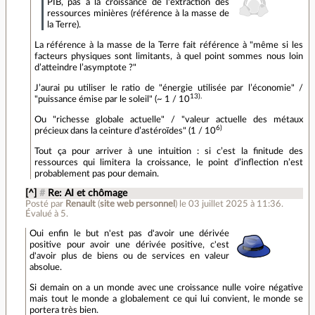
PIB, pas à la croissance de l'extraction des
ressources minières (référence à la masse de
la Terre).
La référence à la masse de la Terre fait référence à "même si les
facteurs physiques sont limitants, à quel point sommes nous loin
d’atteindre l’asymptote ?"
J’aurai pu utiliser le ratio de "énergie utilisée par l’économie" /
13).
"puissance émise par le soleil" (~ 1 / 10
Ou "richesse globale actuelle" / "valeur actuelle des métaux
6)
précieux dans la ceinture d’astéroïdes" (1 / 10
Tout ça pour arriver à une intuition : si c’est la finitude des
ressources qui limitera la croissance, le point d’inflection n’est
probablement pas pour demain.
[^]
#
Re: AI et chômage
Posté par
Renault
(
site web personnel
)
le 03 juillet 2025 à 11:36
.
Évalué à
5
.
Oui enfin le but n'est pas d'avoir une dérivée
positive pour avoir une dérivée positive, c'est
d'avoir plus de biens ou de services en valeur
absolue.
Si demain on a un monde avec une croissance nulle voire négative
mais tout le monde a globalement ce qui lui convient, le monde se
portera très bien.