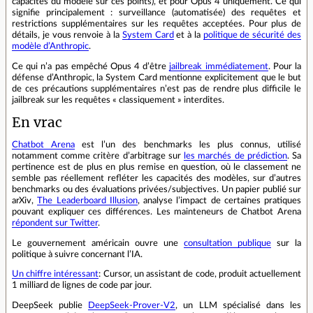
capacités du modèle sur ces points), et pour Opus 4 uniquement. Ce qui
signifie principalement : surveillance (automatisée) des requêtes et
restrictions supplémentaires sur les requêtes acceptées. Pour plus de
détails, je vous renvoie à la
System Card
et à la
politique de sécurité des
modèle d’Anthropic
.
Ce qui n’a pas empêché Opus 4 d’être
jailbreak immédiatement
. Pour la
défense d’Anthropic, la System Card mentionne explicitement que le but
de ces précautions supplémentaires n’est pas de rendre plus difficile le
jailbreak sur les requêtes « classiquement » interdites.
En vrac
Chatbot Arena
est l’un des benchmarks les plus connus, utilisé
notamment comme critère d’arbitrage sur
les marchés de prédiction
. Sa
pertinence est de plus en plus remise en question, où le classement ne
semble pas réellement refléter les capacités des modèles, sur d’autres
benchmarks ou des évaluations privées/subjectives. Un papier publié sur
arXiv,
The Leaderboard Illusion
, analyse l’impact de certaines pratiques
pouvant expliquer ces différences. Les mainteneurs de Chatbot Arena
répondent sur Twitter
.
Le gouvernement américain ouvre une
consultation publique
sur la
politique à suivre concernant l’IA.
Un chiffre intéressant
: Cursor, un assistant de code, produit actuellement
1 milliard de lignes de code par jour.
DeepSeek publie
DeepSeek-Prover-V2
, un LLM spécialisé dans les