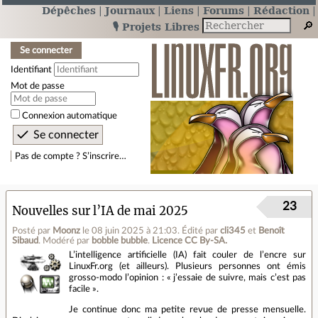
Dépêches
Journaux
Liens
Forums
Rédaction
🎙️ Projets Libres
Se connecter
Identifiant
Mot de passe
Connexion automatique
Pas de compte ? S’inscrire…
23
Nouvelles sur l’IA de mai 2025
Posté par
Moonz
le 08 juin 2025 à 21:03
.
Édité par
cli345
et
Benoît
Sibaud
.
Modéré par
bobble bubble
.
Licence CC By‑SA.
L’intelligence artificielle (IA) fait couler de l’encre sur
LinuxFr.org (et ailleurs). Plusieurs personnes ont émis
grosso-modo l’opinion : « j’essaie de suivre, mais c’est pas
facile ».
Je continue donc ma petite revue de presse mensuelle.