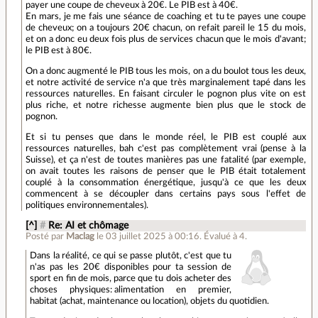
payer une coupe de cheveux à 20€. Le PIB est à 40€.
En mars, je me fais une séance de coaching et tu te payes une coupe
de cheveux; on a toujours 20€ chacun, on refait pareil le 15 du mois,
et on a donc eu deux fois plus de services chacun que le mois d'avant;
le PIB est à 80€.
On a donc augmenté le PIB tous les mois, on a du boulot tous les deux,
et notre activité de service n'a que très marginalement tapé dans les
ressources naturelles. En faisant circuler le pognon plus vite on est
plus riche, et notre richesse augmente bien plus que le stock de
pognon.
Et si tu penses que dans le monde réel, le PIB est couplé aux
ressources naturelles, bah c'est pas complètement vrai (pense à la
Suisse), et ça n'est de toutes manières pas une fatalité (par exemple,
on avait toutes les raisons de penser que le PIB était totalement
couplé à la consommation énergétique, jusqu'à ce que les deux
commencent à se découpler dans certains pays sous l'effet de
politiques environnementales).
[^]
#
Re: AI et chômage
Posté par
Maclag
le 03 juillet 2025 à 00:16
.
Évalué à
4
.
Dans la réalité, ce qui se passe plutôt, c'est que tu
n'as pas les 20€ disponibles pour ta session de
sport en fin de mois, parce que tu dois acheter des
choses physiques: alimentation en premier,
habitat (achat, maintenance ou location), objets du quotidien.