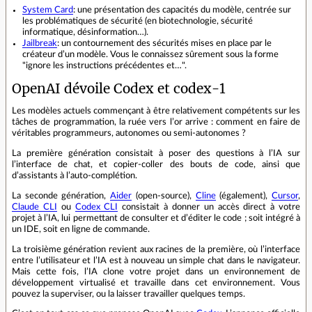
System Card
: une présentation des capacités du modèle, centrée sur
les problématiques de sécurité (en biotechnologie, sécurité
informatique, désinformation…).
Jailbreak
: un contournement des sécurités mises en place par le
créateur d’un modèle. Vous le connaissez sûrement sous la forme
"ignore les instructions précédentes et…".
OpenAI dévoile Codex et codex-1
Les modèles actuels commençant à être relativement compétents sur les
tâches de programmation, la ruée vers l’or arrive : comment en faire de
véritables programmeurs, autonomes ou semi-autonomes ?
La première génération consistait à poser des questions à l’IA sur
l’interface de chat, et copier-coller des bouts de code, ainsi que
d’assistants à l’auto-complétion.
La seconde génération,
Aider
(open-source),
Cline
(également),
Cursor
,
Claude CLI
ou
Codex CLI
consistait à donner un accès direct à votre
projet à l’IA, lui permettant de consulter et d’éditer le code ; soit intégré à
un IDE, soit en ligne de commande.
La troisième génération revient aux racines de la première, où l’interface
entre l’utilisateur et l’IA est à nouveau un simple chat dans le navigateur.
Mais cette fois, l’IA clone votre projet dans un environnement de
développement virtualisé et travaille dans cet environnement. Vous
pouvez la superviser, ou la laisser travailler quelques temps.