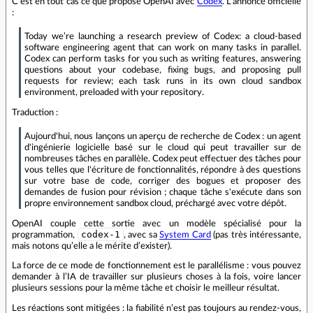
C’est en tout cas ce que propose OpenAI avec
Codex
. L’annonce officielle
:
Today we’re launching a research preview of Codex: a cloud-based
software engineering agent that can work on many tasks in parallel.
Codex can perform tasks for you such as writing features, answering
questions about your codebase, fixing bugs, and proposing pull
requests for review; each task runs in its own cloud sandbox
environment, preloaded with your repository.
Traduction :
Aujourd'hui, nous lançons un aperçu de recherche de Codex : un agent
d'ingénierie logicielle basé sur le cloud qui peut travailler sur de
nombreuses tâches en parallèle. Codex peut effectuer des tâches pour
vous telles que l'écriture de fonctionnalités, répondre à des questions
sur votre base de code, corriger des bogues et proposer des
demandes de fusion pour révision ; chaque tâche s'exécute dans son
propre environnement sandbox cloud, préchargé avec votre dépôt.
OpenAI couple cette sortie avec un modèle spécialisé pour la
codex-1
programmation,
, avec sa
System Card
(pas très intéressante,
mais notons qu’elle a le mérite d’exister).
La force de ce mode de fonctionnement est le parallélisme : vous pouvez
demander à l’IA de travailler sur plusieurs choses à la fois, voire lancer
plusieurs sessions pour la même tâche et choisir le meilleur résultat.
Les réactions sont mitigées : la fiabilité n’est pas toujours au rendez-vous,