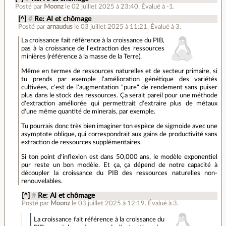
Posté par
Moonz
le 02 juillet 2025 à 23:40
.
Évalué à
-1
.
[^]
#
Re: AI et chômage
Posté par
arnaudus
le 03 juillet 2025 à 11:21
.
Évalué à
3
.
La croissance fait référence à la croissance du PIB,
pas à la croissance de l'extraction des ressources
minières (référence à la masse de la Terre).
Même en termes de ressources naturelles et de secteur primaire, si
tu prends par exemple l'amélioration génétique des variétés
cultivées, c'est de l'augmentation "pure" de rendement sans puiser
plus dans le stock des ressources. Ça serait pareil pour une méthode
d'extraction améliorée qui permettrait d'extraire plus de métaux
d'une même quantité de minerais, par exemple.
Tu pourrais donc très bien imaginer ton espèce de sigmoide avec une
asymptote oblique, qui correspondrait aux gains de productivité sans
extraction de ressources supplémentaires.
Si ton point d'inflexion est dans 50,000 ans, le modèle exponentiel
pur reste un bon modèle. Et ça, ça dépend de notre capacité à
découpler la croissance du PIB des ressources naturelles non-
renouvelables.
[^]
#
Re: AI et chômage
Posté par
Moonz
le 03 juillet 2025 à 12:19
.
Évalué à
3
.
La croissance fait référence à la croissance du