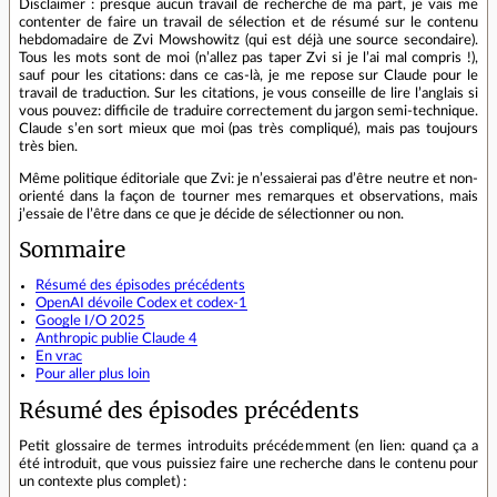
Disclaimer : presque aucun travail de recherche de ma part, je vais me
contenter de faire un travail de sélection et de résumé sur le contenu
hebdomadaire de Zvi Mowshowitz (qui est déjà une source secondaire).
Tous les mots sont de moi (n’allez pas taper Zvi si je l’ai mal compris !),
sauf pour les citations: dans ce cas-là, je me repose sur Claude pour le
travail de traduction. Sur les citations, je vous conseille de lire l’anglais si
vous pouvez: difficile de traduire correctement du jargon semi-technique.
Claude s’en sort mieux que moi (pas très compliqué), mais pas toujours
très bien.
Même politique éditoriale que Zvi: je n’essaierai pas d’être neutre et non-
orienté dans la façon de tourner mes remarques et observations, mais
j’essaie de l’être dans ce que je décide de sélectionner ou non.
Sommaire
Résumé des épisodes précédents
OpenAI dévoile Codex et codex-1
Google I/O 2025
Anthropic publie Claude 4
En vrac
Pour aller plus loin
Résumé des épisodes précédents
Petit glossaire de termes introduits précédemment (en lien: quand ça a
été introduit, que vous puissiez faire une recherche dans le contenu pour
un contexte plus complet) :