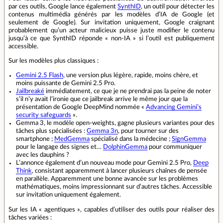
par ces outils, Google lance également
SynthID
, un outil pour détecter les
contenus multimédia générés par les modèles d’IA de Google (et
seulement de Google). Sur invitation uniquement, Google craignant
probablement qu’un acteur malicieux puisse juste modifier le contenu
jusqu’à ce que SynthID réponde « non-IA » si l’outil est publiquement
accessible.
Sur les modèles plus classiques :
Gemini 2.5 Flash
, une version plus légère, rapide, moins chère, et
moins puissante de Gemini 2.5 Pro.
Jailbreaké
immédiatement, ce que je ne prendrai pas la peine de noter
s’il n’y avait l’ironie que ce jailbreak arrive le même jour que la
présentation de Google DeepMind nommée «
Advancing Gemini’s
security safeguards
».
Gemma 3, le modèle open-weights, gagne plusieurs variantes pour des
tâches plus spécialisées :
Gemma 3n
, pour tourner sur des
smartphone ;
MedGemma
spécialisé dans la médecine ;
SignGemma
pour le langage des signes et…
DolphinGemma
pour communiquer
avec les dauphins ?
L’annonce également d’un nouveau mode pour Gemini 2.5 Pro,
Deep
Think
, consistant apparemment à lancer plusieurs chaînes de pensée
en parallèle. Apparemment une bonne avancée sur les problèmes
mathématiques, moins impressionnant sur d’autres tâches. Accessible
sur invitation uniquement également.
Sur les IA « agentiques », capables d’utiliser des outils pour réaliser des
tâches variées :