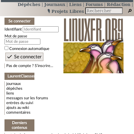
Dépêches
Journaux
Liens
Forums
Rédaction
🎙️ Projets Libres
Se connecter
Identifiant
Mot de passe
Connexion automatique
Pas de compte ? S’inscrire…
LaurentClaessens
journaux
dépêches
liens
messages sur les forums
entrées du suivi
ajouts au wiki
commentaires
Derniers
contenus