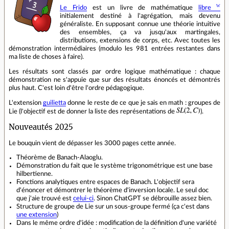
Le Frido
est un livre de mathématique
libre
initialement destiné à l'agrégation, mais devenu
généraliste. En supposant connue une théorie intuitive
des ensembles, ça va jusqu'aux martingales,
distributions, extensions de corps, etc. Avec toutes les
démonstration intermédiaires (modulo les 981 entrées restantes dans
ma liste de choses à faire).
Les résultats sont classés par ordre logique mathématique : chaque
démonstration ne s'appuie que sur des résultats énoncés et démontrés
plus haut. C'est loin d'être l'ordre pédagogique.
L'extension
guilietta
donne le reste de ce que je sais en math : groupes de
Lie (l'objectif est de donner la liste des représentations de
).
Nouveautés 2025
Le bouquin vient de dépasser les 3000 pages cette année.
Théorème de Banach-Alaoglu.
Démonstration du fait que le système trigonométrique est une base
hilbertienne.
Fonctions analytiques entre espaces de Banach. L'objectif sera
d'énoncer et démontrer le théorème d'inversion locale. Le seul doc
que j'aie trouvé est
celui-ci
. Sinon ChatGPT se débrouille assez bien.
Structure de groupe de Lie sur un sous-groupe fermé (ça c'est dans
une extension
)
Dans le même ordre d'idée : modification de la définition d'une variété