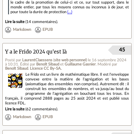
le cadre de la promotion de celui-ci et ce, sur tout support, dans le
monde entier, par tous les moyens connus ou inconnus à de jour, et
pour toute la durée de protection
(…)
Lire la suite
(
14 commentaires
).
Markdown
EPUB
45
Y a le Frido 2024 qu'est là
Posté par
LaurentClaessens
(
site web personnel
)
le 16 septembre 2024
à 10:31
.
Édité par
Benoît Sibaud
et
Guillaume Gasnier
.
Modéré par
Benoît Sibaud
.
Licence CC By‑SA.
Le Frido est un livre de mathématique libre. Il est l'enveloppe
convexe entre la matière de l'agrégation et les bases
(axiomatique des ensembles non comprise). Autrement dit : il
construit les ensembles de nombres, et va jusqu'au bout du
programme de l'agrégation en bouchant tous les trous. En
français, il comprend 2888 pages au 25 août 2024 et est publié sous
licence FDL.
Lire la suite
(
62 commentaires
).
Markdown
EPUB