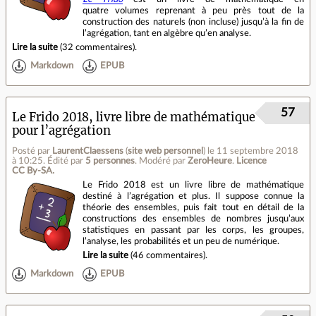
quatre volumes reprenant à peu près tout de la
construction des naturels (non incluse) jusqu’à la fin de
l’agrégation, tant en algèbre qu’en analyse.
Lire la suite
(
32 commentaires
).
Markdown
EPUB
57
Le Frido 2018, livre libre de mathématique
pour l’agrégation
Posté par
LaurentClaessens
(
site web personnel
)
le 11 septembre 2018
à 10:25
.
Édité par
5 personnes
.
Modéré par
ZeroHeure
.
Licence
CC By‑SA.
Le Frido 2018 est un livre libre de mathématique
destiné à l’agrégation et plus. Il suppose connue la
théorie des ensembles, puis fait tout en détail de la
constructions des ensembles de nombres jusqu’aux
statistiques en passant par les corps, les groupes,
l’analyse, les probabilités et un peu de numérique.
Lire la suite
(
46 commentaires
).
Markdown
EPUB