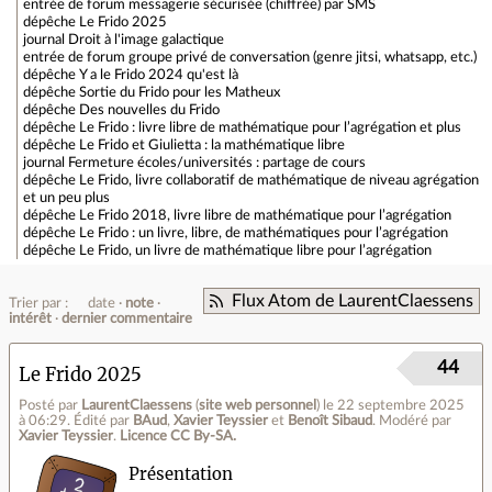
entrée de forum
messagerie sécurisée (chiffrée) par SMS
dépêche
Le Frido 2025
journal
Droit à l'image galactique
entrée de forum
groupe privé de conversation (genre jitsi, whatsapp, etc.)
dépêche
Y a le Frido 2024 qu'est là
dépêche
Sortie du Frido pour les Matheux
dépêche
Des nouvelles du Frido
dépêche
Le Frido : livre libre de mathématique pour l’agrégation et plus
dépêche
Le Frido et Giulietta : la mathématique libre
journal
Fermeture écoles/universités : partage de cours
dépêche
Le Frido, livre collaboratif de mathématique de niveau agrégation
et un peu plus
dépêche
Le Frido 2018, livre libre de mathématique pour l’agrégation
dépêche
Le Frido : un livre, libre, de mathématiques pour l’agrégation
dépêche
Le Frido, un livre de mathématique libre pour l’agrégation
Flux Atom de LaurentClaessens
Trier par :
date
note
intérêt
dernier commentaire
44
Le Frido 2025
Posté par
LaurentClaessens
(
site web personnel
)
le 22 septembre 2025
à 06:29
.
Édité par
BAud
,
Xavier Teyssier
et
Benoît Sibaud
.
Modéré par
Xavier Teyssier
.
Licence CC By‑SA.
Présentation