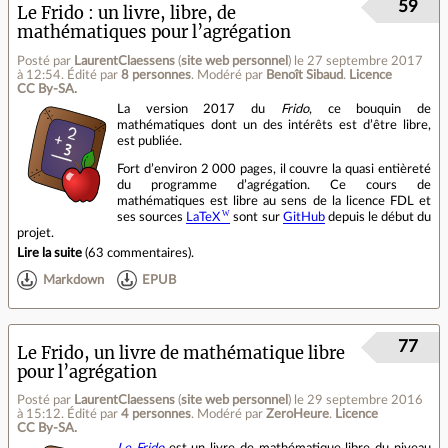
59
Le Frido : un livre, libre, de
mathématiques pour l’agrégation
Posté par
LaurentClaessens
(
site web personnel
)
le 27 septembre 2017
à 12:54
.
Édité par
8 personnes
.
Modéré par
Benoît Sibaud
.
Licence
CC By‑SA.
La version 2017 du
Frido
, ce bouquin de
mathématiques dont un des intérêts est d’être libre,
est publiée.
Fort d’environ 2 000 pages, il couvre la quasi entièreté
du programme d’agrégation. Ce cours de
mathématiques est libre au sens de la licence FDL et
ses sources
LaTeX
sont sur
GitHub
depuis le début du
projet.
Lire la suite
(
63 commentaires
).
Markdown
EPUB
77
Le Frido, un livre de mathématique libre
pour l’agrégation
Posté par
LaurentClaessens
(
site web personnel
)
le 29 septembre 2016
à 15:12
.
Édité par
4 personnes
.
Modéré par
ZeroHeure
.
Licence
CC By‑SA.