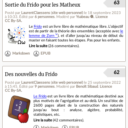
63
Sortie du Frido pour les Matheux
Posté par
LaurentClaessens
(
site web personnel
)
le 18 septembre 2023
à 10:33
.
Édité par
6 personnes
.
Modéré par
Ysabeau 🧶
.
Licence
CC By‑SA.
Le
Frido
est un livre libre de mathématique libre. L’objectif
est de partir de la théorie des ensembles (acceptée avec
le
lemme de Zorn
), et d’aller jusqu’au niveau de début du
master en faisant toutes les étapes. Pas pour les enfants.
Lire la suite
(
26 commentaires
).
Markdown
EPUB
62
Des nouvelles du Frido
Posté par
LaurentClaessens
(
site web personnel
)
le 25 septembre 2022
à 15:45
.
Édité par
9 personnes
.
Modéré par
Benoît Sibaud
.
Licence
CC By‑SA.
Le Frido
est un livre libre de mathématique destiné aux
plus motivés de l’agrégation et au-delà. Un seul bloc de
2600 pages allant de la construction des naturels
jusqu’au bout : analyse, algèbre, probabilité,
statistiques, etc.
Lire la suite
(
42 commentaires
).
Markdown
EPUB