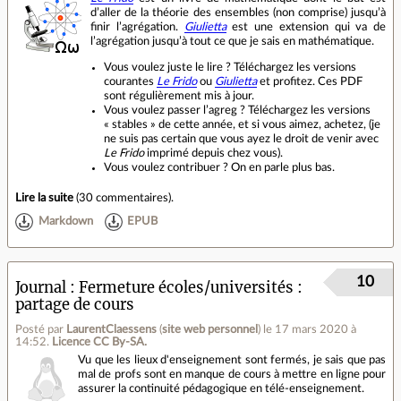
d’aller de la théorie des ensembles (non comprise) jusqu’à
finir l’agrégation.
Giulietta
est une extension qui va de
l’agrégation jusqu’à tout ce que je sais en mathématique.
Vous voulez juste le lire ? Téléchargez les versions
courantes
Le Frido
ou
Giulietta
et profitez. Ces PDF
sont régulièrement mis à jour.
Vous voulez passer l’agreg ? Téléchargez les versions
« stables » de cette année, et si vous aimez, achetez, (je
ne suis pas certain que vous ayez le droit de venir avec
Le Frido
imprimé depuis chez vous).
Vous voulez contribuer ? On en parle plus bas.
Lire la suite
(
30 commentaires
).
Markdown
EPUB
10
Journal
Fermeture écoles/universités :
partage de cours
Posté par
LaurentClaessens
(
site web personnel
)
le 17 mars 2020 à
14:52
.
Licence CC By‑SA.
Vu que les lieux d'enseignement sont fermés, je sais que pas
mal de profs sont en manque de cours à mettre en ligne pour
assurer la continuité pédagogique en télé-enseignement.