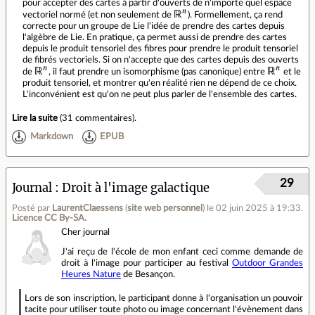
pour accepter des cartes à partir d'ouverts de n'importe quel espace
vectoriel normé (et non seulement de
). Formellement, ça rend
correcte pour un groupe de Lie l'idée de prendre des cartes depuis
l'algèbre de Lie. En pratique, ça permet aussi de prendre des cartes
depuis le produit tensoriel des fibres pour prendre le produit tensoriel
de fibrés vectoriels. Si on n'accepte que des cartes depuis des ouverts
de
, il faut prendre un isomorphisme (pas canonique) entre
et le
produit tensoriel, et montrer qu'en réalité rien ne dépend de ce choix.
L'inconvénient est qu'on ne peut plus parler de l'ensemble des cartes.
Lire la suite
(
31 commentaires
).
Markdown
EPUB
29
Journal
Droit à l'image galactique
Posté par
LaurentClaessens
(
site web personnel
)
le 02 juin 2025 à 19:33
.
Licence CC By‑SA.
Cher journal
J'ai reçu de l'école de mon enfant ceci comme demande de
droit à l'image pour participer au festival
Outdoor Grandes
Heures Nature
de Besançon.
Lors de son inscription, le participant donne à l'organisation un pouvoir
tacite pour utiliser toute photo ou image concernant l'évènement dans