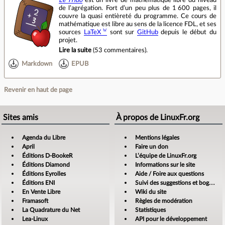
Le Frido
est un livre de mathématique libre du niveau
de l’agrégation. Fort d’un peu plus de 1 600 pages, il
couvre la quasi entièreté du programme. Ce cours de
mathématique est libre au sens de la licence FDL, et ses
sources
LaTeX
sont sur
GitHub
depuis le début du
projet.
Lire la suite
(
53 commentaires
).
Markdown
EPUB
Revenir en haut de page
Sites amis
À propos de LinuxFr.org
Agenda du Libre
Mentions légales
April
Faire un don
Éditions D-BookeR
L’équipe de LinuxFr.org
Éditions Diamond
Informations sur le site
Éditions Eyrolles
Aide / Foire aux questions
Éditions ENI
Suivi des suggestions et bogues
En Vente Libre
Wiki du site
Framasoft
Règles de modération
La Quadrature du Net
Statistiques
Lea-Linux
API pour le développement