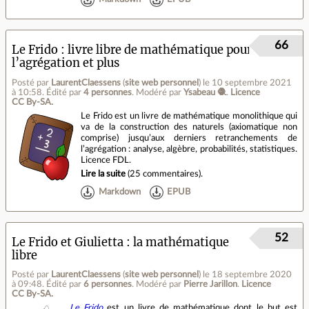
66
Le Frido : livre libre de mathématique pour
l’agrégation et plus
Posté par
LaurentClaessens
(
site web personnel
)
le 10 septembre 2021
à 10:58
.
Édité par
4 personnes
.
Modéré par
Ysabeau 🧶
.
Licence
CC By‑SA.
Le Frido est un livre de mathématique monolithique qui
va de la construction des naturels (axiomatique non
comprise) jusqu’aux derniers retranchements de
l’agrégation : analyse, algèbre, probabilités, statistiques.
Licence FDL.
Lire la suite
(
25 commentaires
).
Markdown
EPUB
52
Le Frido et Giulietta : la mathématique
libre
Posté par
LaurentClaessens
(
site web personnel
)
le 18 septembre 2020
à 09:48
.
Édité par
6 personnes
.
Modéré par
Pierre Jarillon
.
Licence
CC By‑SA.
Le Frido
est un livre de mathématique dont le but est