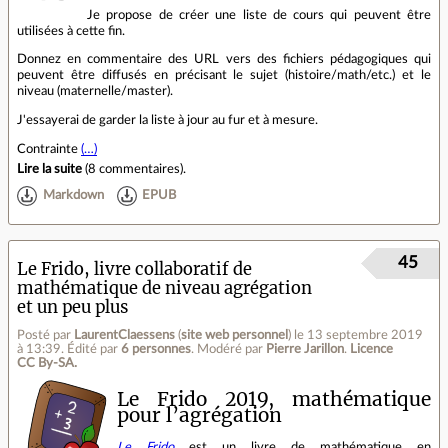
Je propose de créer une liste de cours qui peuvent être
utilisées à cette fin.
Donnez en commentaire des URL vers des fichiers pédagogiques qui
peuvent être diffusés en précisant le sujet (histoire/math/etc.) et le
niveau (maternelle/master).
J'essayerai de garder la liste à jour au fur et à mesure.
Contrainte
(…)
Lire la suite
(
8 commentaires
).
Markdown
EPUB
45
Le Frido, livre collaboratif de
mathématique de niveau agrégation
et un peu plus
Posté par
LaurentClaessens
(
site web personnel
)
le 13 septembre 2019
à 13:39
.
Édité par
6 personnes
.
Modéré par
Pierre Jarillon
.
Licence
CC By‑SA.
Le Frido 2019, mathématique
pour l’agrégation
Le Frido
est un livre de mathématique en